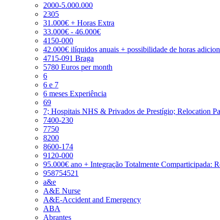
2000-5.000.000
2305
31.000€ + Horas Extra
33.000€ - 46.000€
4150-000
42.000€ ilíquidos anuais + possibilidade de horas adicio
4715-091 Braga
5780 Euros per month
6
6 e 7
6 meses Experiência
69
7; Hospitais NHS & Privados de Prestígio; Relocation P
7400-230
7750
8200
8600-174
9120-000
95.000€ ano + Integração Totalmente Comparticipada: 
958754521
a&e
A&E Nurse
A&E-Accident and Emergency
ABA
Abrantes