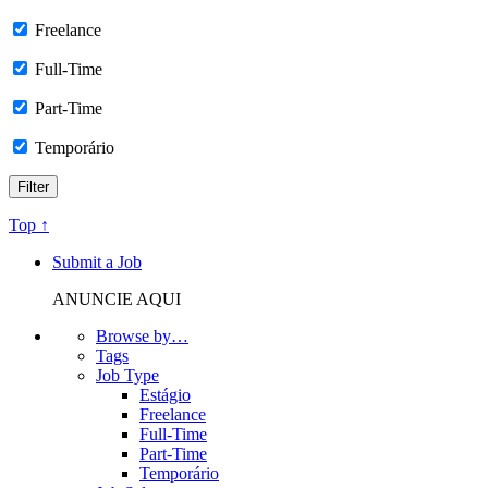
Freelance
Full-Time
Part-Time
Temporário
Top ↑
Submit a Job
ANUNCIE AQUI
Browse by…
Tags
Job Type
Estágio
Freelance
Full-Time
Part-Time
Temporário