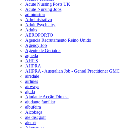
Acute Nursing Posts UK
Acute-Nursing-Jobs
administrar
Administrativo
Adult Psychiatry
Adults
AEROPORTO
Agencia Recrutamento Reino Unido
Agency Job
Agente de Geriatria
águeda
AHP'S
AHPRA
AHPRA - Australian Job - Genral Practitioner GMC
airedale
airlines
airways
ajuda
Ajudante Acção Directa
ajudante familiar
albufeira
Alcobaça
ale discgolf
alemã
Alemanha