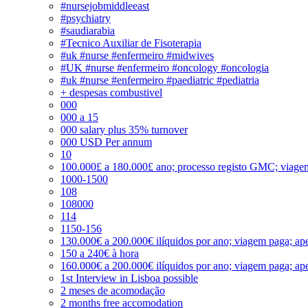
#nursejobmiddleeast
#psychiatry
#saudiarabia
#Tecnico Auxiliar de Fisoterapia
#uk #nurse #enfermeiro #midwives
#UK #nurse #enfermeiro #oncology #oncologia
#uk #nurse #enfermeiro #paediatric #pediatria
+ despesas combustivel
000
000 a 15
000 salary plus 35% turnover
000 USD Per annum
10
100.000£ a 180.000£ ano; processo registo GMC; viage
1000-1500
108
108000
114
1150-156
130.000€ a 200.000€ ilíquidos por ano; viagem paga; ape
150 a 240€ à hora
160.000€ a 200.000€ ilíquidos por ano; viagem paga; ape
1st Interview in Lisboa possible
2 meses de acomodação
2 months free accomodation