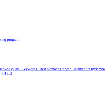
rsing program
ent-hospitals/ Keywords : Best stomach Cancer Treatment in hyderab
bs) (HSE)