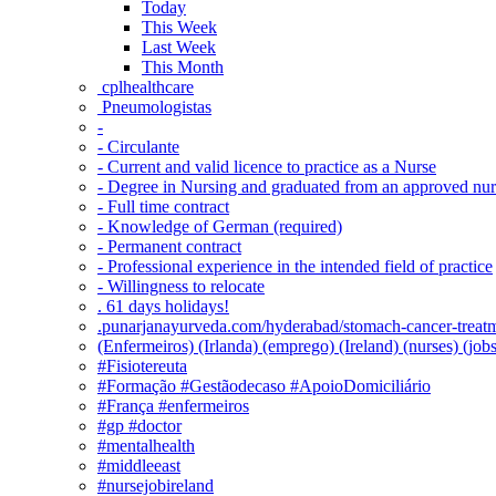
Today
This Week
Last Week
This Month
‎ cplhealthcare‬
Pneumologistas
-
- Circulante
- Current and valid licence to practice as a Nurse
- Degree in Nursing and graduated from an approved nu
- Full time contract
- Knowledge of German (required)
- Permanent contract
- Professional experience in the intended field of practice
- Willingness to relocate
. 61 days holidays!
.punarjanayurveda.com/hyderabad/stomach-cancer-treatm
(Enfermeiros) (Irlanda) (emprego) (Ireland) (nurses) (jo
#Fisiotereuta
#Formação #Gestãodecaso #ApoioDomiciliário
#França #enfermeiros
#gp #doctor
#mentalhealth
#middleeast
#nursejobireland