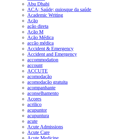
Abu Dhabi
ACA; Saúde; quiosque da saúde
Academic Writing
Ação
ação direta
Ação M
Ação Médica
acção médica
Accident & Emergency
Accident and Emergency
accommodation
account
ACCUTE
acomodação
acomodação gratuita
acompanhante
aconselhamento
Açores
acrilico
acupuntor
acupuntura
acute
Acute Admissions
Acute Care
Acute Medicine