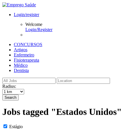
Login/register
Welcome
Login/Register
CONCURSOS
Artigos
Enfermeiro
Fisioterapeuta
Médico
Dentista
Radius:
Search
Jobs tagged "Estados Unidos"
Estágio