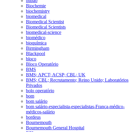
bilbao
Biochemie
biochemistry
biomedical
Biomedical Scientist
Biomedical Scientists
biomedical-science
biomédico
bioquímica
Birmingham
Blackpool
bloco
Bloco Operatório
BMS
BMS; APCT; ACSP; CBL; UK
BMS; CBL; Recrutamento; Reino Unido; Laboratórios
Privados
bolo operatório
bom
bom salário
bom salário-especialista-especialistas-França-médico-
médicos-salário
bordeus
Bournemouth
Bournemouth General Hospital