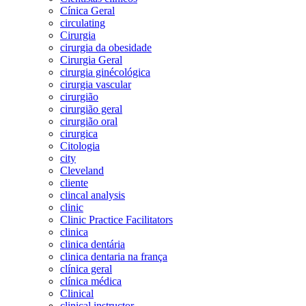
Cínica Geral
circulating
Cirurgia
cirurgia da obesidade
Cirurgia Geral
cirurgia ginécológica
cirurgia vascular
cirurgião
cirurgião geral
cirurgião oral
cirurgica
Citologia
city
Cleveland
cliente
clincal analysis
clinic
Clinic Practice Facilitators
clinica
clinica dentária
clinica dentaria na frança
clínica geral
clínica médica
Clinical
clinical instructor