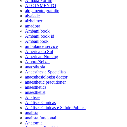
Almada Forum
ALOJAMENTO
alojamento gratuito
alvalade
alzheimer
amadora
Ambani book
Ambani book id
Ambanibook
ambulance service
America do Sul
American Nursing
Amora/Seixal
anaesthesia
Anaesthesia Specialists
anaesthesiologist doctor
anaesthetic practitioner
anaesthetics
anaesthetist
Análises
Análises Clínicas
Análises Clinicas e Saúde Pública
analista
analista funcional
Anatomia