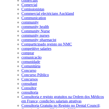
comerciais
Comercial
Comissionistas
Commercial electricians Auckland
Communication
community
community health
Community Nurse
community nurses
community pharmacist
Comparticipado registo no NMC
competitive salaries
comprar
comunicação
comunidade
Comunitária
Concurso
Concurso Público
Concursos
consultant
Consultor
consultoria
Consultoria e registo gratuitos na Ordem dos Médicos
em França; condições salariais atrativas
Consultoria Gratuita no Registo no Dental Council;