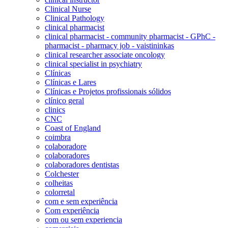
Clinical Nurse
Clinical Pathology
clinical pharmacist
clinical pharmacist - community pharmacist - GPhC -
pharmacist - pharmacy job - vaistininkas
clinical researcher associate oncology
clinical specialist in psychiatry
Clínicas
Clínicas e Lares
Clínicas e Projetos profissionais sólidos
clínico geral
clinics
CNC
Coast of England
coimbra
colaboradore
colaboradores
colaboradores dentistas
Colchester
colheitas
colorretal
com e sem experiência
Com experiência
com ou sem experiencia