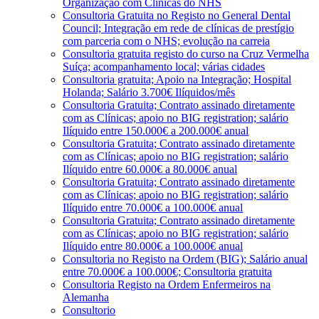
Organização com Clínicas do NHS
Consultoria Gratuita no Registo no General Dental
Council; Integração em rede de clínicas de prestígio
com parceria com o NHS; evolução na carreia
Consultoria gratuita registo do curso na Cruz Vermelha
Suíça; acompanhamento local; várias cidades
Consultoria gratuita; Apoio na Integração; Hospital
Holanda; Salário 3.700€ Ilíquidos/mês
Consultoria Gratuita; Contrato assinado diretamente
com as Clínicas; apoio no BIG registration; salário
Ilíquido entre 150.000€ a 200.000€ anual
Consultoria Gratuita; Contrato assinado diretamente
com as Clínicas; apoio no BIG registration; salário
Ilíquido entre 60.000€ a 80.000€ anual
Consultoria Gratuita; Contrato assinado diretamente
com as Clínicas; apoio no BIG registration; salário
Ilíquido entre 70.000€ a 100.000€ anual
Consultoria Gratuita; Contrato assinado diretamente
com as Clínicas; apoio no BIG registration; salário
Ilíquido entre 80.000€ a 100.000€ anual
Consultoria no Registo na Ordem (BIG); Salário anual
entre 70.000€ a 100.000€; Consultoria gratuita
Consultoria Registo na Ordem Enfermeiros na
Alemanha
Consultorio