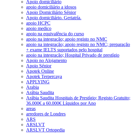
Apoio domiciliário
apoio domiciliário a idosos
Apoio Domiciliário Sénior
Apoio domiciliário. Geriatría.
apoio HCPC
apoio medico
apoio na equivalência do curso
apoio na integração; apoio registo no NMC
apoio na integração; apoio registo no NMC; preparação
+ exame IELTS suportados pelo hospital
apoio na integração; Hospital Privado de prestígio
Apoio no Alojamento
Apoio Sénior
Apotek Online
Apotek Terpercaya
APPLYING
Arabia
Arábia Saudita
Arábia Saudita Hospitais de Prestígio; Registo Gratuito;
36.000€ a 60.000€ Líquidos por Ano
areas
arredores de Londres
ARS
ARSLVT
ARSLVT Ortopedia