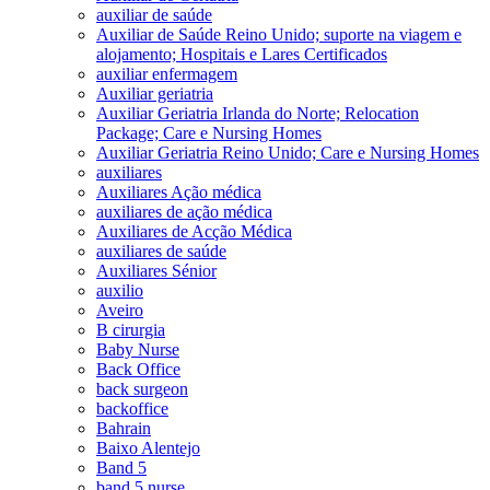
auxiliar de saúde
Auxiliar de Saúde Reino Unido; suporte na viagem e
alojamento; Hospitais e Lares Certificados
auxiliar enfermagem
Auxiliar geriatria
Auxiliar Geriatria Irlanda do Norte; Relocation
Package; Care e Nursing Homes
Auxiliar Geriatria Reino Unido; Care e Nursing Homes
auxiliares
Auxiliares Ação médica
auxiliares de ação médica
Auxiliares de Acção Médica
auxiliares de saúde
Auxiliares Sénior
auxilio
Aveiro
B cirurgia
Baby Nurse
Back Office
back surgeon
backoffice
Bahrain
Baixo Alentejo
Band 5
band 5 nurse