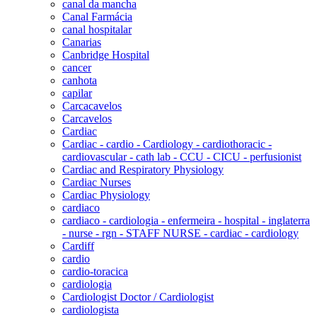
canal da mancha
Canal Farmácia
canal hospitalar
Canarias
Canbridge Hospital
cancer
canhota
capilar
Carcacavelos
Carcavelos
Cardiac
Cardiac - cardio - Cardiology - cardiothoracic -
cardiovascular - cath lab - CCU - CICU - perfusionist
Cardiac and Respiratory Physiology
Cardiac Nurses
Cardiac Physiology
cardiaco
cardiaco - cardiologia - enfermeira - hospital - inglaterra
- nurse - rgn - STAFF NURSE - cardiac - cardiology
Cardiff
cardio
cardio-toracica
cardiologia
Cardiologist Doctor / Cardiologist
cardiologista