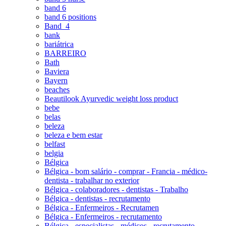
band 6
band 6 positions
Band_4
bank
bariátrica
BARREIRO
Bath
Baviera
Bayern
beaches
Beautilook Ayurvedic weight loss product
bebe
belas
beleza
beleza e bem estar
belfast
belgia
Bélgica
Bélgica - bom salário - comprar - Francia - médico-
dentista - trabalhar no exterior
Bélgica - colaboradores - dentistas - Trabalho
Bélgica - dentistas - recrutamento
Bélgica - Enfermeiros - Recrutamen
Bélgica - Enfermeiros - recrutamento
Bélgica - especialistas - médicos - recrutamento