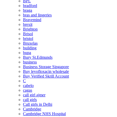
BPL
bradford
braga
bras and lingeries
Bravemind
brexit
Brighton
Brisol
bristol
Bruxelas
building
bupa
Bury St.Edmunds
business
Business Storage Singapore
Buy levofloxacin wholesale
Buy Verified Skrill Account
C
cabelo
cagas
call girl ajmer
call girls
Call girls in Delhi
Cambridge
Cambridge NHS Hospital