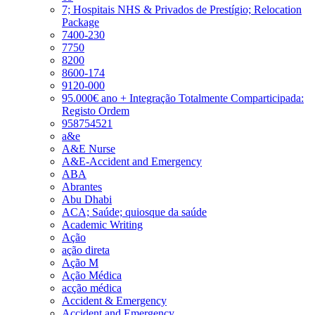
7; Hospitais NHS & Privados de Prestígio; Relocation
Package
7400-230
7750
8200
8600-174
9120-000
95.000€ ano + Integração Totalmente Comparticipada:
Registo Ordem
958754521
a&e
A&E Nurse
A&E-Accident and Emergency
ABA
Abrantes
Abu Dhabi
ACA; Saúde; quiosque da saúde
Academic Writing
Ação
ação direta
Ação M
Ação Médica
acção médica
Accident & Emergency
Accident and Emergency