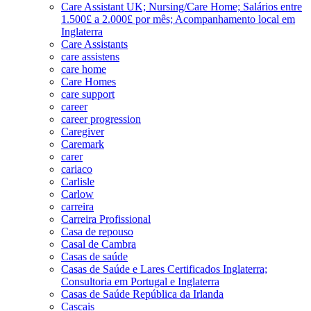
Care Assistant UK; Nursing/Care Home; Salários entre
1.500£ a 2.000£ por mês; Acompanhamento local em
Inglaterra
Care Assistants
care assistens
care home
Care Homes
care support
career
career progression
Caregiver
Caremark
carer
cariaco
Carlisle
Carlow
carreira
Carreira Profissional
Casa de repouso
Casal de Cambra
Casas de saúde
Casas de Saúde e Lares Certificados Inglaterra;
Consultoria em Portugal e Inglaterra
Casas de Saúde República da Irlanda
Cascais