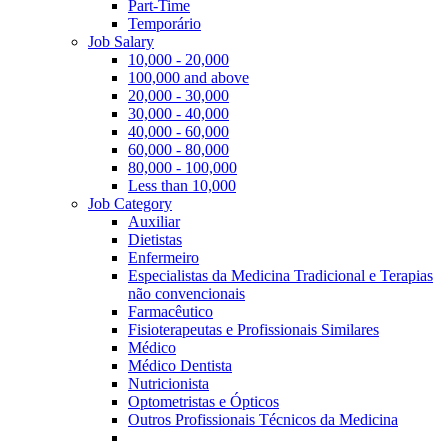
Part-Time
Temporário
Job Salary
10,000 - 20,000
100,000 and above
20,000 - 30,000
30,000 - 40,000
40,000 - 60,000
60,000 - 80,000
80,000 - 100,000
Less than 10,000
Job Category
Auxiliar
Dietistas
Enfermeiro
Especialistas da Medicina Tradicional e Terapias
não convencionais
Farmacêutico
Fisioterapeutas e Profissionais Similares
Médico
Médico Dentista
Nutricionista
Optometristas e Ópticos
Outros Profissionais Técnicos da Medicina