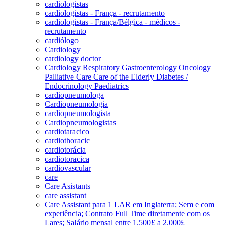
cardiologistas
cardiologistas - França - recrutamento
cardiologistas - França/Bélgica - médicos -
recrutamento
cardiólogo
Cardiology
cardiology doctor
Cardiology Respiratory Gastroenterology Oncology
Palliative Care Care of the Elderly Diabetes /
Endocrinology Paediatrics
cardiopneumologa
Cardiopneumologia
cardiopneumologista
Cardiopneumologistas
cardiotaracico
cardiothoracic
cardiotorácia
cardiotoracica
cardiovascular
care
Care Asistants
care assistant
Care Assistant para 1 LAR em Inglaterra; Sem e com
experiência; Contrato Full Time diretamente com os
Lares; Salário mensal entre 1.500£ a 2.000£