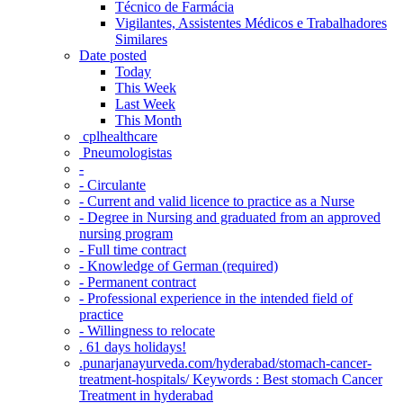
Técnico de Farmácia
Vigilantes, Assistentes Médicos e Trabalhadores
Similares
Date posted
Today
This Week
Last Week
This Month
‎ cplhealthcare‬
Pneumologistas
-
- Circulante
- Current and valid licence to practice as a Nurse
- Degree in Nursing and graduated from an approved
nursing program
- Full time contract
- Knowledge of German (required)
- Permanent contract
- Professional experience in the intended field of
practice
- Willingness to relocate
. 61 days holidays!
.punarjanayurveda.com/hyderabad/stomach-cancer-
treatment-hospitals/ Keywords : Best stomach Cancer
Treatment in hyderabad