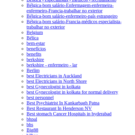
Bélgica-bom salário-Enfermagem-enfermeira-
enfermeiro-Francia-trabalhar no exterior
Bélgica-bom salário-enfermeiro-país estrangeiro
Bélgica-bom salário-Francia-médicos especialista-
trabalhar no exterior
Belgium
Bélica
bem-estar
benefícios
benefits
berkshire
berkshire - enfermeiro - lar
Berlim
best Electricians in Auckland
best Electricians in North Shore
best Gynecologist in kolkata
best Gynecologist in kolkata for normal delivery
best personnel
Best Psychiatrist In Kankarbagh Patna
Best Restaurant In Henderson NV
Best stomach Cancer Hospitals in hyderabad
bhpal
bhs
Big88