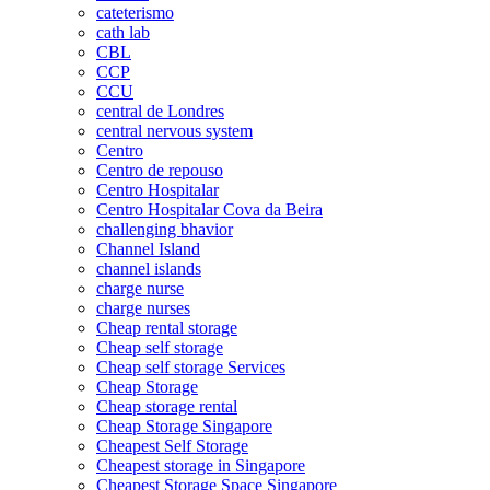
cateterismo
cath lab
CBL
CCP
CCU
central de Londres
central nervous system
Centro
Centro de repouso
Centro Hospitalar
Centro Hospitalar Cova da Beira
challenging bhavior
Channel Island
channel islands
charge nurse
charge nurses
Cheap rental storage
Cheap self storage
Cheap self storage Services
Cheap Storage
Cheap storage rental
Cheap Storage Singapore
Cheapest Self Storage
Cheapest storage in Singapore
Cheapest Storage Space Singapore