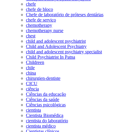
chefe
chefe de bloco
Chefe de laboratório de próteses dentárias
chefe de serviço
chemotherapy
chemotherapy nurse
chest
child and adolescent psychiatrist
Child and Adolescent Psychiatry
child and adolescent psychiatry specialist
Child Psychiatrist In Patna
Childreen
chile
china
chirurgien-dentiste
CICU
ciência
Ciências da educação
Ciências da saúde
Ciências psicológicas
cientista
Cientista Biomédica
cientista do laboratório
cientista médico
Cientistas clínicos