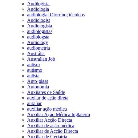
Audilogista
Audiologia
audiologia; Otorrino; técnicos
Audiologist
Audiologista
audiologistas
audiologsta
Audiology
audiometria
Austrália
Australian Job
autism
autismo
autista
Auto-glass
Autonomia
Auxiiares de Saúde
auxilar de ação direta
auxiliar
auxiliar ação médica
Auxiliar Ação Médica Inglaterra
Auxiliar Acção Directa
Auxiliar de ação médica
Auxiliar de Acção Directa
Auxiliar de Geriatria