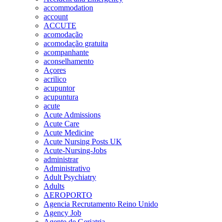
accommodation
account
ACCUTE
acomodação
acomodação gratuita
acompanhante
aconselhamento
Açores
acrilico
acupuntor
acupuntura
acute
Acute Admissions
Acute Care
Acute Medicine
Acute Nursing Posts UK
Acute-Nursing-Jobs
administrar
Administrativo
Adult Psychiatry
Adults
AEROPORTO
Agencia Recrutamento Reino Unido
Agency Job
Agente de Geriatria