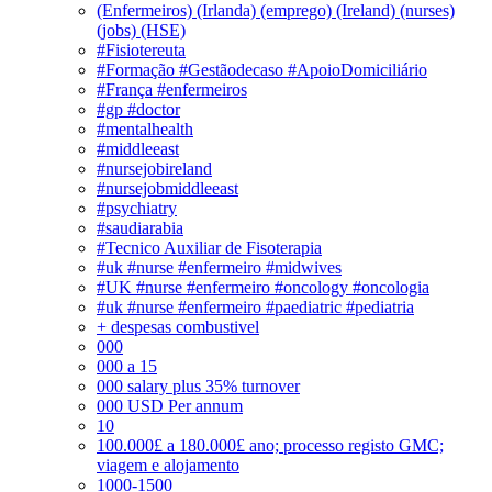
(Enfermeiros) (Irlanda) (emprego) (Ireland) (nurses)
(jobs) (HSE)
#Fisiotereuta
#Formação #Gestãodecaso #ApoioDomiciliário
#França #enfermeiros
#gp #doctor
#mentalhealth
#middleeast
#nursejobireland
#nursejobmiddleeast
#psychiatry
#saudiarabia
#Tecnico Auxiliar de Fisoterapia
#uk #nurse #enfermeiro #midwives
#UK #nurse #enfermeiro #oncology #oncologia
#uk #nurse #enfermeiro #paediatric #pediatria
+ despesas combustivel
000
000 a 15
000 salary plus 35% turnover
000 USD Per annum
10
100.000£ a 180.000£ ano; processo registo GMC;
viagem e alojamento
1000-1500