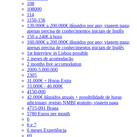
108
108000
114
1150-156
130.000€ a 200.000€ ilíquidos por ano; viagem paga;
apenas precisa de conhecimentos iniciais de Inglês
150 a 240€ à hora
160.000€ a 200.000€ ilíquidos por ano; viagem paga;
apenas precisa de conhecimentos iniciais de Inglês
1st Interview in Lisboa possible
2 meses de acomodação
2 months free accomodation
2000-5.000.000
2305
31.000€ + Horas Extra
33.000€ - 46.000€
4150-000
42.000€ ilíquidos anuais + possibilidade de horas
adicionais; registo NMBI gratuito; viagem paga
4715-091 Braga
5780 Euros per month
6
6 e 7
6 meses Experiência
69