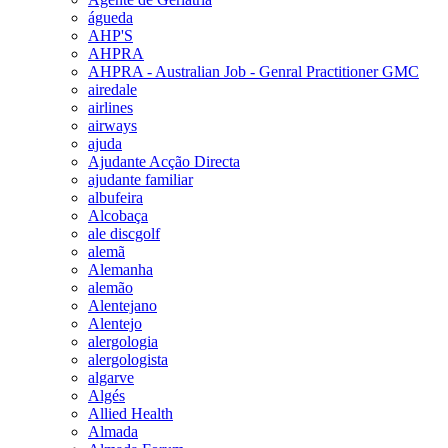
águeda
AHP'S
AHPRA
AHPRA - Australian Job - Genral Practitioner GMC
airedale
airlines
airways
ajuda
Ajudante Acção Directa
ajudante familiar
albufeira
Alcobaça
ale discgolf
alemã
Alemanha
alemão
Alentejano
Alentejo
alergologia
alergologista
algarve
Algés
Allied Health
Almada