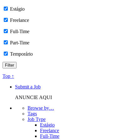
Estágio
Freelance
Full-Time
Part-Time
Temporário
Top ↑
Submit a Job
ANUNCIE AQUI
Browse by…
Tags
Job Type
Estágio
Freelance
Full-Time