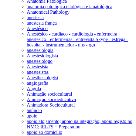
Anatomia Patológica
anatomia patológica citológica e tanatológica
Anatomical Pathology
anestesia
anestesia frança
Anestésico
Anestésico - cardiaco - cardiologia - enfermeira
anestésico - enfermeiras - entrevista Skype - esfrega -
hospital - instrumentador - nhs - rgn
anestesiologia
Anestesiologista
anestesiologo
Anestesista
anestesistas
Anesthesiologist
angiografia
Angola
Animação sociocultural
Animação socioeducativa
Animadora Sociocultural
anúncio
apoio
apoio alojamento; apoio na integração; apoio registo no
NMC; IELTS + Preparation
apoio ao domicilio