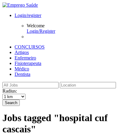
Login/register
Welcome
Login/Register
CONCURSOS
Artigos
Enfermeiro
Fisioterapeuta
Médico
Dentista
Radius:
Search
Jobs tagged "hospital cuf
cascais"