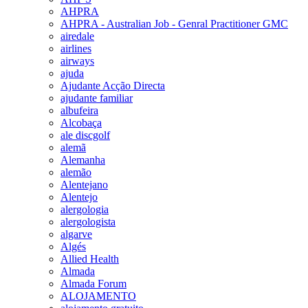
AHPRA
AHPRA - Australian Job - Genral Practitioner GMC
airedale
airlines
airways
ajuda
Ajudante Acção Directa
ajudante familiar
albufeira
Alcobaça
ale discgolf
alemã
Alemanha
alemão
Alentejano
Alentejo
alergologia
alergologista
algarve
Algés
Allied Health
Almada
Almada Forum
ALOJAMENTO