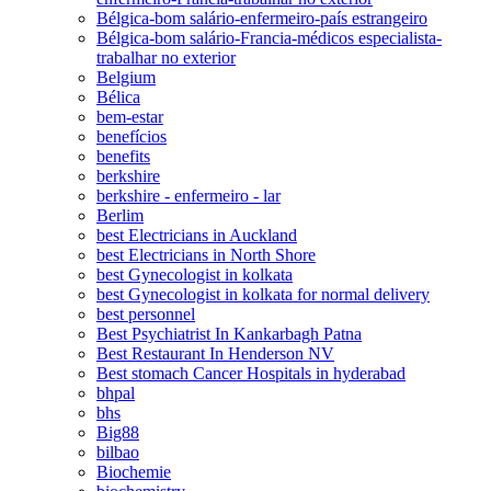
Bélgica-bom salário-enfermeiro-país estrangeiro
Bélgica-bom salário-Francia-médicos especialista-
trabalhar no exterior
Belgium
Bélica
bem-estar
benefícios
benefits
berkshire
berkshire - enfermeiro - lar
Berlim
best Electricians in Auckland
best Electricians in North Shore
best Gynecologist in kolkata
best Gynecologist in kolkata for normal delivery
best personnel
Best Psychiatrist In Kankarbagh Patna
Best Restaurant In Henderson NV
Best stomach Cancer Hospitals in hyderabad
bhpal
bhs
Big88
bilbao
Biochemie