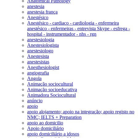
Anatomical Pathology
anestesia
anestesia frança
Anestésico
Anestésico - cardiaco - cardiologia - enfermeira
anestésico - enfermeiras - entrevista Skype - esfrega -
hospital - instrumentador - nhs - rgn
anestesiologia
Anestesiologista
anestesiologo
Anestesista
anestesistas
Anesthesiologist
angiografia
Angola
Animação sociocultural
Animação socioeducativa
Animadora Sociocultural
anúncio
apoio
apoio alojamento; apoio na integração; apoio registo no
NMC; IELTS + Preparation
apoio ao domicilio
Apoio domiciliário
apoio domiciliário a idosos