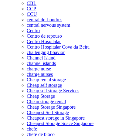
CBL
CCP
CCU
central de Londres
central nervous system
Centro
Centro de repouso
Centro Hospitalar
Centro Hospitalar Cova da Beira
challenging bhavior
Channel Island
channel islands
charge nurse
charge nurses
Cheap rental storage
Cheap self storage
Cheap self storage Services
Cheap Storage
Cheap storage rental
Cheap Storage Singapore
Cheapest Self Storage
Cheapest storage in Singapore
Cheapest Storage Space Singapore
chefe
chefe de bloco