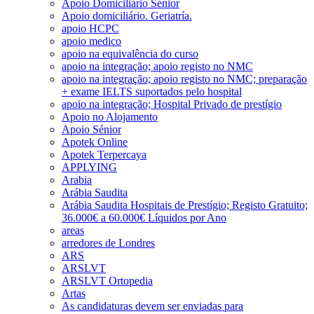
Apoio Domiciliário Sénior
Apoio domiciliário. Geriatría.
apoio HCPC
apoio medico
apoio na equivalência do curso
apoio na integração; apoio registo no NMC
apoio na integração; apoio registo no NMC; preparação
+ exame IELTS suportados pelo hospital
apoio na integração; Hospital Privado de prestígio
Apoio no Alojamento
Apoio Sénior
Apotek Online
Apotek Terpercaya
APPLYING
Arabia
Arábia Saudita
Arábia Saudita Hospitais de Prestígio; Registo Gratuito;
36.000€ a 60.000€ Líquidos por Ano
areas
arredores de Londres
ARS
ARSLVT
ARSLVT Ortopedia
Artas
As candidaturas devem ser enviadas para