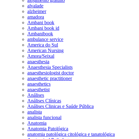
alojamento gratuito
alvalade
alzheimer
amadora
Ambani book
Ambani book id
Ambanibook
ambulance service
America do Sul
American Nursing
Amora/Seixal
anaesthesia
Anaesthesia Specialists
anaesthesiologist doctor
anaesthetic practitioner
anaesthetics
anaesthetist
Análises
Análises Clínicas
Análises Clinicas e Saúde Pública
analista
analista funcional
Anatomia
Anatomia Patológica
anatomia patológica citológica e tanatológica