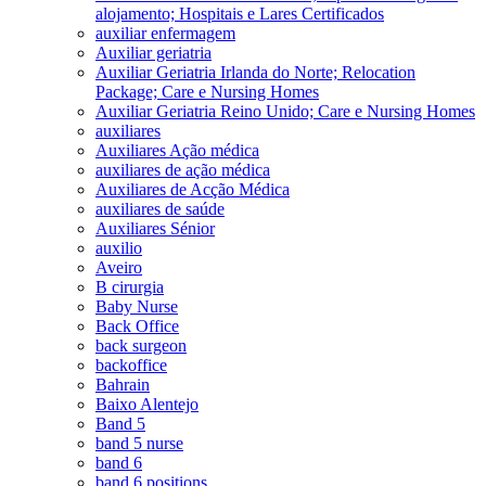
alojamento; Hospitais e Lares Certificados
auxiliar enfermagem
Auxiliar geriatria
Auxiliar Geriatria Irlanda do Norte; Relocation
Package; Care e Nursing Homes
Auxiliar Geriatria Reino Unido; Care e Nursing Homes
auxiliares
Auxiliares Ação médica
auxiliares de ação médica
Auxiliares de Acção Médica
auxiliares de saúde
Auxiliares Sénior
auxilio
Aveiro
B cirurgia
Baby Nurse
Back Office
back surgeon
backoffice
Bahrain
Baixo Alentejo
Band 5
band 5 nurse
band 6
band 6 positions