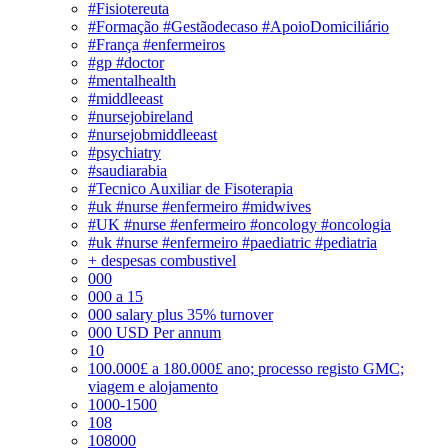
#Fisiotereuta
#Formação #Gestãodecaso #ApoioDomiciliário
#França #enfermeiros
#gp #doctor
#mentalhealth
#middleeast
#nursejobireland
#nursejobmiddleeast
#psychiatry
#saudiarabia
#Tecnico Auxiliar de Fisoterapia
#uk #nurse #enfermeiro #midwives
#UK #nurse #enfermeiro #oncology #oncologia
#uk #nurse #enfermeiro #paediatric #pediatria
+ despesas combustivel
000
000 a 15
000 salary plus 35% turnover
000 USD Per annum
10
100.000£ a 180.000£ ano; processo registo GMC;
viagem e alojamento
1000-1500
108
108000