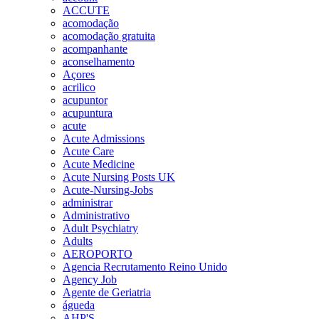
ACCUTE
acomodação
acomodação gratuita
acompanhante
aconselhamento
Açores
acrilico
acupuntor
acupuntura
acute
Acute Admissions
Acute Care
Acute Medicine
Acute Nursing Posts UK
Acute-Nursing-Jobs
administrar
Administrativo
Adult Psychiatry
Adults
AEROPORTO
Agencia Recrutamento Reino Unido
Agency Job
Agente de Geriatria
águeda
AHP'S