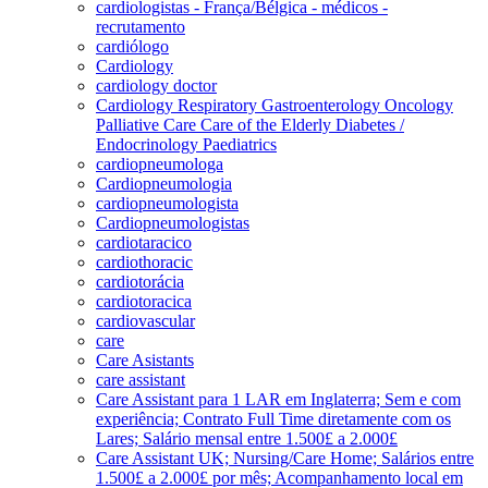
cardiologistas - França/Bélgica - médicos -
recrutamento
cardiólogo
Cardiology
cardiology doctor
Cardiology Respiratory Gastroenterology Oncology
Palliative Care Care of the Elderly Diabetes /
Endocrinology Paediatrics
cardiopneumologa
Cardiopneumologia
cardiopneumologista
Cardiopneumologistas
cardiotaracico
cardiothoracic
cardiotorácia
cardiotoracica
cardiovascular
care
Care Asistants
care assistant
Care Assistant para 1 LAR em Inglaterra; Sem e com
experiência; Contrato Full Time diretamente com os
Lares; Salário mensal entre 1.500£ a 2.000£
Care Assistant UK; Nursing/Care Home; Salários entre
1.500£ a 2.000£ por mês; Acompanhamento local em