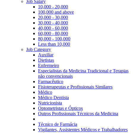
Job Salary
10,000 - 20,000
100,000 and above
20,000 - 30,000
30,000 - 40,000
40,000 - 60,000
60,000 - 80,000
80,000 - 100,000
Less than 10,000
Job Category
Auxiliar
Dietistas
Enfermeiro
Especialistas da Medicina Tradicional e Terapias
não convencionais
Farmacêutico
Fisioterapeutas e Profissionais Similares
Médico
Médico Dentista
Nutricionista
Optometristas e Ópticos
Outros Profissionais Técnicos da Medicina
Técnico de Farmácia
Vigilantes, Assistentes Médicos e Trabalhadores