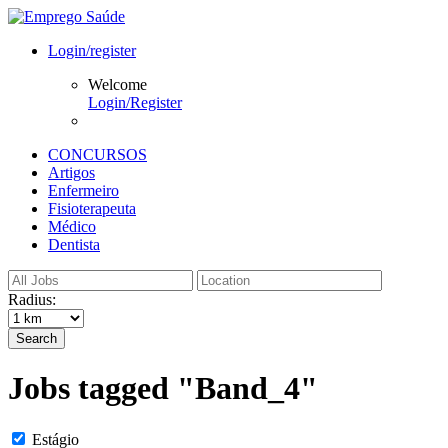
Login/register
Welcome
Login/Register
CONCURSOS
Artigos
Enfermeiro
Fisioterapeuta
Médico
Dentista
Radius:
Search
Jobs tagged "Band_4"
Estágio