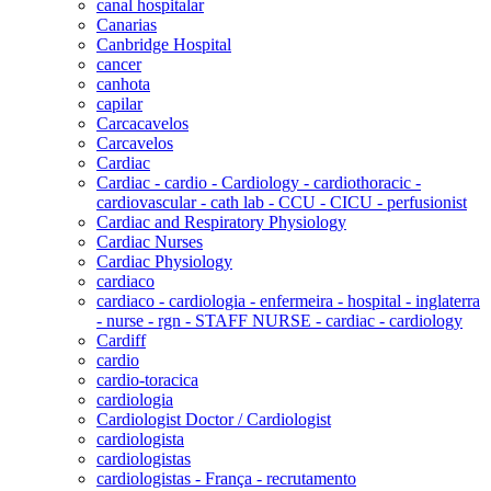
canal hospitalar
Canarias
Canbridge Hospital
cancer
canhota
capilar
Carcacavelos
Carcavelos
Cardiac
Cardiac - cardio - Cardiology - cardiothoracic -
cardiovascular - cath lab - CCU - CICU - perfusionist
Cardiac and Respiratory Physiology
Cardiac Nurses
Cardiac Physiology
cardiaco
cardiaco - cardiologia - enfermeira - hospital - inglaterra
- nurse - rgn - STAFF NURSE - cardiac - cardiology
Cardiff
cardio
cardio-toracica
cardiologia
Cardiologist Doctor / Cardiologist
cardiologista
cardiologistas
cardiologistas - França - recrutamento