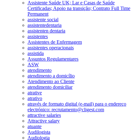
Assistente Saúde UK; Lar e Casas de Saúde
Certificadas; Apoio na transição; Contrato Full Time
Permanent
assistente social
assistentedentaria
assistenten dentaria
assistentes
Assistentes de Enfermagem
assistentes operacionais
assistida
Assuntos Regulamentares
ASW
atendimento
atendimento a domicílio
Atendimento ao Cliente
atendimento domiciliar
atrative
atrativo
através de formato digital (e-mail) para o endereço
electrónico: recrutamento@cligest.com
attractive salaries
Attractive salary
atuante
Audilogista
Audiologia