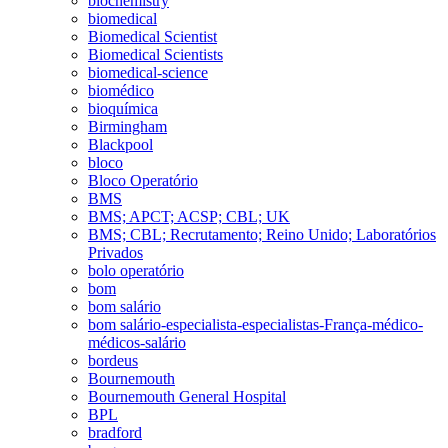
biochemistry
biomedical
Biomedical Scientist
Biomedical Scientists
biomedical-science
biomédico
bioquímica
Birmingham
Blackpool
bloco
Bloco Operatório
BMS
BMS; APCT; ACSP; CBL; UK
BMS; CBL; Recrutamento; Reino Unido; Laboratórios
Privados
bolo operatório
bom
bom salário
bom salário-especialista-especialistas-França-médico-
médicos-salário
bordeus
Bournemouth
Bournemouth General Hospital
BPL
bradford