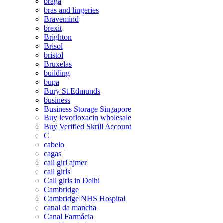
braga
bras and lingeries
Bravemind
brexit
Brighton
Brisol
bristol
Bruxelas
building
bupa
Bury St.Edmunds
business
Business Storage Singapore
Buy levofloxacin wholesale
Buy Verified Skrill Account
C
cabelo
cagas
call girl ajmer
call girls
Call girls in Delhi
Cambridge
Cambridge NHS Hospital
canal da mancha
Canal Farmácia