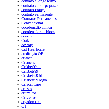
contrato a longo termo
contrato de longo prazo
contrato França
contrato permanente
Contratos Permanentes
Convencional
coordenação clínica
coordenador de bloco
coração
Cork
cowhig
Cpl Healthcare
creditação OE
criança
Crianças
Crikbet99 id
Crikbets99
Crikbets99 id
Crikbets99 login
Critical Care
cruises
cruizeiros
Cruzeiros
cryodon taxi
CT