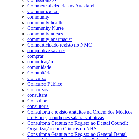
Comissionistas
Commercial electricians Auckland
Communication
community
community health
Community Nurse
community nurses
community pharmacist
Comparticipado registo no NMC
competitive salaries
comprar
comunicação
comunidade
Comunitária
Concurso
Concurso Público
Concursos
consultant
Consultor
consultoria
Consultoria e registo gratuitos na Ordem dos Médicos
em França; condições salariais atrativas
Consultoria Gratuita no Registo no Dental Council;
Organização com Clínicas do NHS
Consultoria Gratuita no Registo no General Dental