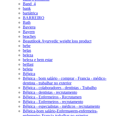
Band_4
bank
bariátrica
BARREIRO
Bath
Baviera
Bayern
beaches
Beautilook Ayurvedic weight loss product
bebe
belas
beleza
beleza e bem estar
belfast
belgia
Bélgica
Bélgica - bom salário - comprar - Francia - médico-
dentista - trabalhar no exterior
Bélgica - colaboradores - dentistas - Trabalho
Bélgica - dentistas - recrutamento
Bélgica - Enfermeiros - Recrutamen
Bélgica - Enfermeiros - recrutamento
Bélgica - especialistas - médicos - recrutamento
Bélgica-bom salário-Enfermagem-enfermeira-
enfermeiro-Francia-trabalhar no exterior