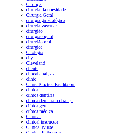
Cirurgia
cirurgia da obesidade
Cirurgia Geral
cirurgia ginécológica
cirurgia vascular
cirurgião
cirurgião geral
cirurgião oral
cirurgica
Citologia
city
Cleveland
cliente
clincal analysis
clinic
Clinic Practice Facilitators
clinica
clinica dentária
clinica dentaria na frança
clínica geral
clínica médica
Clinical
clinical instructor
Clinical Nurse
Clinical Pathology