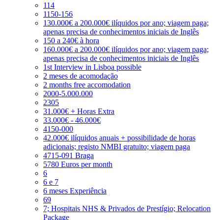
114
1150-156
130.000€ a 200.000€ ilíquidos por ano; viagem paga;
apenas precisa de conhecimentos iniciais de Inglês
150 a 240€ à hora
160.000€ a 200.000€ ilíquidos por ano; viagem paga;
apenas precisa de conhecimentos iniciais de Inglês
1st Interview in Lisboa possible
2 meses de acomodação
2 months free accomodation
2000-5.000.000
2305
31.000€ + Horas Extra
33.000€ - 46.000€
4150-000
42.000€ ilíquidos anuais + possibilidade de horas
adicionais; registo NMBI gratuito; viagem paga
4715-091 Braga
5780 Euros per month
6
6 e 7
6 meses Experiência
69
7; Hospitais NHS & Privados de Prestígio; Relocation
Package