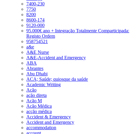
7400-230
7750
8200
8600-174
9120-000
95.000€ ano + Integração Totalmente Comparticipada:
Registo Ordem
958754521
a&e
A&E Nurse
A&E-Accident and Emergency
ABA
Abrantes
Abu Dhabi
ACA; Saúde; quiosque da saúde
Academic Writing
Ação
ação direta
Ação M
Ação Médica
acção médica
Accident & Emergency
Accident and Emergency
accommodation
account