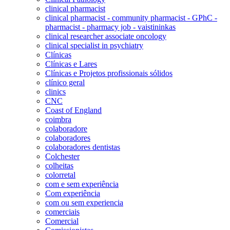
clinical pharmacist
clinical pharmacist - community pharmacist - GPhC -
pharmacist - pharmacy job - vaistininkas
clinical researcher associate oncology
clinical specialist in psychiatry
Clínicas
Clínicas e Lares
Clínicas e Projetos profissionais sólidos
clínico geral
clinics
CNC
Coast of England
coimbra
colaboradore
colaboradores
colaboradores dentistas
Colchester
colheitas
colorretal
com e sem experiência
Com experiência
com ou sem experiencia
comerciais
Comercial