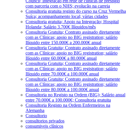
Council; Integração em rede de clínicas de prestígio
com parceria com o NHS; evolução na carreia
Consultoria gratuita registo do curso na Cruz Vermelha
Suíça; acompanhamento local; várias cidades
Consultoria gratuita; Apoio na Integração; Hospital
Holanda; Salário 3.700€ Ilíquidos/mês
Consultoria Gratuita; Contrato assinado diretamente
com as Clínicas; apoio no BIG registration; salário
Ilíquido entre 150.000€ a 200.000€ anual
Consultoria Gratuita; Contrato assinado diretamente
com as Clínicas; apoio no BIG registration; salário
Ilíquido entre 60.000€ a 80.000€ anual
Consultoria Gratuita; Contrato assinado diretamente
com as Clínicas; apoio no BIG registration; salário
Ilíquido entre 70.000€ a 100.000€ anual
Consultoria Gratuita; Contrato assinado diretamente
com as Clínicas; apoio no BIG registration; salário
Ilíquido entre 80.000€ a 100.000€ anual
Consultoria no Registo na Ordem (BIG); Salário anual
entre 70.000€ a 100.000€; Consultoria gratuita
Consultoria Registo na Ordem Enfermeiros na
Alemanha
Consultorio
consultorios privados
consumiveis clínicos