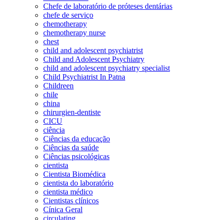
Chefe de laboratório de próteses dentárias
chefe de serviço
chemotherapy
chemotherapy nurse
chest
child and adolescent psychiatrist
Child and Adolescent Psychiatry
child and adolescent psychiatry specialist
Child Psychiatrist In Patna
Childreen
chile
china
chirurgien-dentiste
CICU
ciência
Ciências da educação
Ciências da saúde
Ciências psicológicas
cientista
Cientista Biomédica
cientista do laboratório
cientista médico
Cientistas clínicos
Cínica Geral
circulating