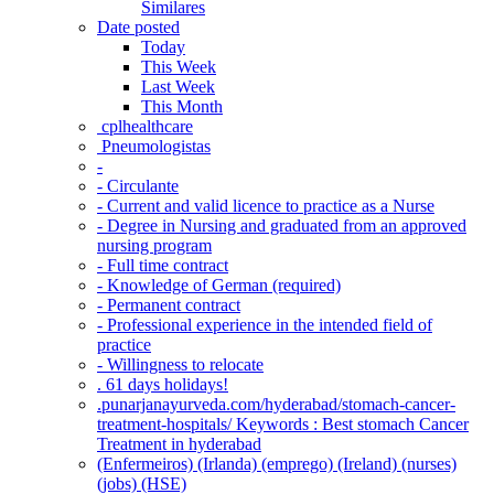
Similares
Date posted
Today
This Week
Last Week
This Month
‎ cplhealthcare‬
Pneumologistas
-
- Circulante
- Current and valid licence to practice as a Nurse
- Degree in Nursing and graduated from an approved
nursing program
- Full time contract
- Knowledge of German (required)
- Permanent contract
- Professional experience in the intended field of
practice
- Willingness to relocate
. 61 days holidays!
.punarjanayurveda.com/hyderabad/stomach-cancer-
treatment-hospitals/ Keywords : Best stomach Cancer
Treatment in hyderabad
(Enfermeiros) (Irlanda) (emprego) (Ireland) (nurses)
(jobs) (HSE)