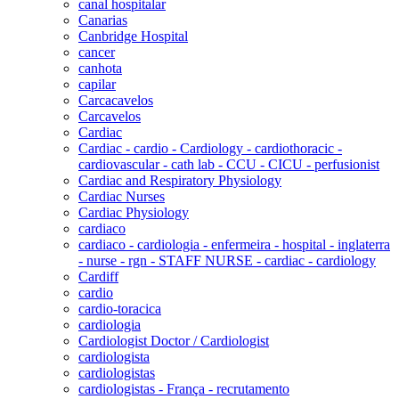
canal hospitalar
Canarias
Canbridge Hospital
cancer
canhota
capilar
Carcacavelos
Carcavelos
Cardiac
Cardiac - cardio - Cardiology - cardiothoracic -
cardiovascular - cath lab - CCU - CICU - perfusionist
Cardiac and Respiratory Physiology
Cardiac Nurses
Cardiac Physiology
cardiaco
cardiaco - cardiologia - enfermeira - hospital - inglaterra
- nurse - rgn - STAFF NURSE - cardiac - cardiology
Cardiff
cardio
cardio-toracica
cardiologia
Cardiologist Doctor / Cardiologist
cardiologista
cardiologistas
cardiologistas - França - recrutamento