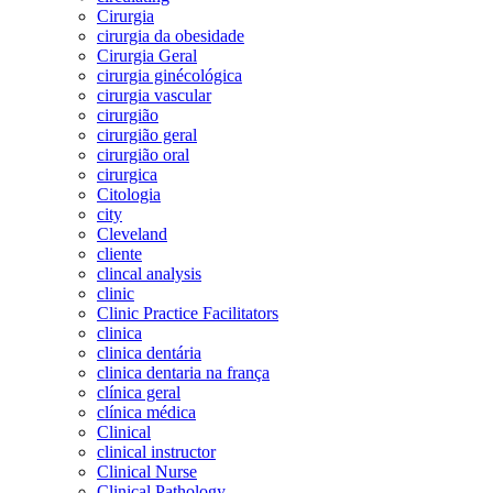
Cirurgia
cirurgia da obesidade
Cirurgia Geral
cirurgia ginécológica
cirurgia vascular
cirurgião
cirurgião geral
cirurgião oral
cirurgica
Citologia
city
Cleveland
cliente
clincal analysis
clinic
Clinic Practice Facilitators
clinica
clinica dentária
clinica dentaria na frança
clínica geral
clínica médica
Clinical
clinical instructor
Clinical Nurse
Clinical Pathology