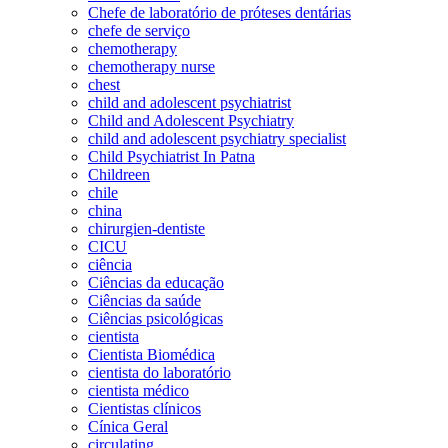
Chefe de laboratório de próteses dentárias
chefe de serviço
chemotherapy
chemotherapy nurse
chest
child and adolescent psychiatrist
Child and Adolescent Psychiatry
child and adolescent psychiatry specialist
Child Psychiatrist In Patna
Childreen
chile
china
chirurgien-dentiste
CICU
ciência
Ciências da educação
Ciências da saúde
Ciências psicológicas
cientista
Cientista Biomédica
cientista do laboratório
cientista médico
Cientistas clínicos
Cínica Geral
circulating