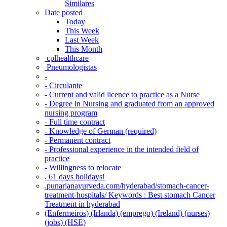
Similares
Date posted
Today
This Week
Last Week
This Month
‎ cplhealthcare‬
Pneumologistas
-
- Circulante
- Current and valid licence to practice as a Nurse
- Degree in Nursing and graduated from an approved
nursing program
- Full time contract
- Knowledge of German (required)
- Permanent contract
- Professional experience in the intended field of
practice
- Willingness to relocate
. 61 days holidays!
.punarjanayurveda.com/hyderabad/stomach-cancer-
treatment-hospitals/ Keywords : Best stomach Cancer
Treatment in hyderabad
(Enfermeiros) (Irlanda) (emprego) (Ireland) (nurses)
(jobs) (HSE)