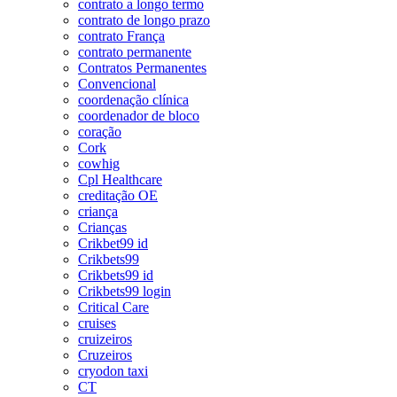
contrato a longo termo
contrato de longo prazo
contrato França
contrato permanente
Contratos Permanentes
Convencional
coordenação clínica
coordenador de bloco
coração
Cork
cowhig
Cpl Healthcare
creditação OE
criança
Crianças
Crikbet99 id
Crikbets99
Crikbets99 id
Crikbets99 login
Critical Care
cruises
cruizeiros
Cruzeiros
cryodon taxi
CT