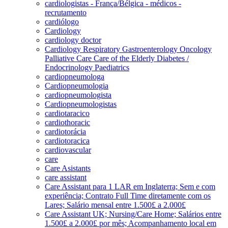
cardiologistas - França/Bélgica - médicos -
recrutamento
cardiólogo
Cardiology
cardiology doctor
Cardiology Respiratory Gastroenterology Oncology
Palliative Care Care of the Elderly Diabetes /
Endocrinology Paediatrics
cardiopneumologa
Cardiopneumologia
cardiopneumologista
Cardiopneumologistas
cardiotaracico
cardiothoracic
cardiotorácia
cardiotoracica
cardiovascular
care
Care Asistants
care assistant
Care Assistant para 1 LAR em Inglaterra; Sem e com
experiência; Contrato Full Time diretamente com os
Lares; Salário mensal entre 1.500£ a 2.000£
Care Assistant UK; Nursing/Care Home; Salários entre
1.500£ a 2.000£ por mês; Acompanhamento local em