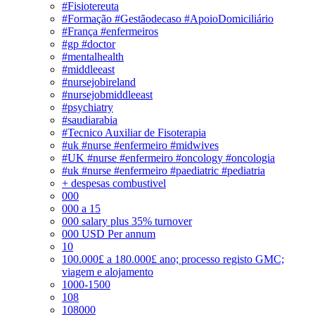
#Fisiotereuta
#Formação #Gestãodecaso #ApoioDomiciliário
#França #enfermeiros
#gp #doctor
#mentalhealth
#middleeast
#nursejobireland
#nursejobmiddleeast
#psychiatry
#saudiarabia
#Tecnico Auxiliar de Fisoterapia
#uk #nurse #enfermeiro #midwives
#UK #nurse #enfermeiro #oncology #oncologia
#uk #nurse #enfermeiro #paediatric #pediatria
+ despesas combustivel
000
000 a 15
000 salary plus 35% turnover
000 USD Per annum
10
100.000£ a 180.000£ ano; processo registo GMC;
viagem e alojamento
1000-1500
108
108000