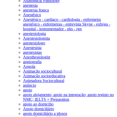
Anatomical Pathology
anestesia
anestesia frança
Anestésico
Anestésico - cardiaco - cardiologia - enfermeira
anestésico - enfermeiras - entrevista Skype - esfrega -
hospital - instrumentador - nhs - rgn
anestesiologia
Anestesiologista
anestesiologo
Anestesista
anestesistas
Anesthesiologist
angiografia
Angola
Animação sociocultural
Animação socioeducativa
Animadora Sociocultural
anúncio
apoio
apoio alojamento; apoio na integração; apoio registo no
NMC; IELTS + Preparation
apoio ao domicilio
Apoio domiciliário
apoio domiciliário a idosos