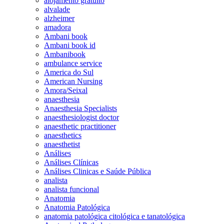
alojamento gratuito
alvalade
alzheimer
amadora
Ambani book
Ambani book id
Ambanibook
ambulance service
America do Sul
American Nursing
Amora/Seixal
anaesthesia
Anaesthesia Specialists
anaesthesiologist doctor
anaesthetic practitioner
anaesthetics
anaesthetist
Análises
Análises Clínicas
Análises Clinicas e Saúde Pública
analista
analista funcional
Anatomia
Anatomia Patológica
anatomia patológica citológica e tanatológica