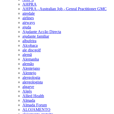
AHPRA
AHPRA - Australian Job - Genral Practitioner GMC
airedale
airlines
airways
ajuda
Ajudante Acção Directa
ajudante familiar
albufeira
Alcobaça
ale discgolf
alemã
Alemanha
alemão
Alentejano
Alentejo
alergologia
alergologista
algarve
Algés
Allied Health
Almada
Almada Forum
ALOJAMENTO