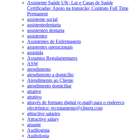
Assistente Saúde UK; Lar e Casas de Saúde
Certificadas; Apoio na transição; Contrato Full Time
Permanent
assistente social
assistentedentaria
assistenten dentaria
assistentes
Assistentes de Enfermagem
assistentes operacionais
assistida
Assuntos Regulamentares
ASW
atendimento
atendimento a domicílio
Atendimento ao Cliente
atendimento domiciliar
atrative
atrativo
através de formato digital (e-mail) para o endereço
electrónico: recrutamento@cligest.com
attractive salaries
Attractive salary
atuante
Audilogista
Audiologia