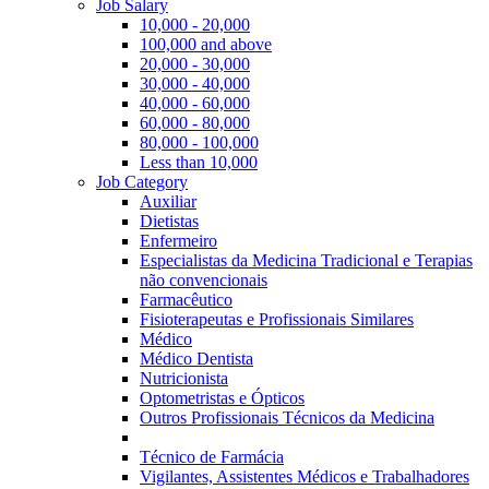
Job Salary
10,000 - 20,000
100,000 and above
20,000 - 30,000
30,000 - 40,000
40,000 - 60,000
60,000 - 80,000
80,000 - 100,000
Less than 10,000
Job Category
Auxiliar
Dietistas
Enfermeiro
Especialistas da Medicina Tradicional e Terapias
não convencionais
Farmacêutico
Fisioterapeutas e Profissionais Similares
Médico
Médico Dentista
Nutricionista
Optometristas e Ópticos
Outros Profissionais Técnicos da Medicina
Técnico de Farmácia
Vigilantes, Assistentes Médicos e Trabalhadores