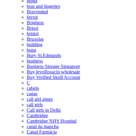
braga
bras and lingeries
Bravemind
brexit
Brighton
Brisol
bristol
Bruxelas
building
bupa
Bury St.Edmunds
business
Business Storage Singapore
Buy levofloxacin wholesale
Buy Verified Skrill Account
C
cabelo
cagas
call girl ajmer
call girls
Call girls in Delhi
Cambridge
Cambridge NHS Hospital
canal da mancha
Canal Farmácia