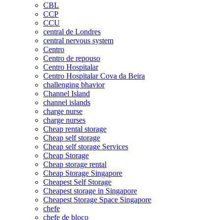
CBL
CCP
CCU
central de Londres
central nervous system
Centro
Centro de repouso
Centro Hospitalar
Centro Hospitalar Cova da Beira
challenging bhavior
Channel Island
channel islands
charge nurse
charge nurses
Cheap rental storage
Cheap self storage
Cheap self storage Services
Cheap Storage
Cheap storage rental
Cheap Storage Singapore
Cheapest Self Storage
Cheapest storage in Singapore
Cheapest Storage Space Singapore
chefe
chefe de bloco