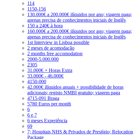
114
1150-156
130.000€ a 200.000€ ilíquidos por ano; viagem paga;
apenas precisa de conhecimentos iniciais de Inglês
150 a 240€ à hora
160.000€ a 200.000€ ilíquidos por ano; viagem paga;
apenas precisa de conhecimentos iniciais de Inglês
1st Interview in Lisboa possible
2 meses de acomodação
2 months free accomodation
2000-5.000.000
2305
31.000€ + Horas Extra
33.000€ - 46.000€
4150-000
42.000€ ilíquidos anuais + possibilidade de horas
adicionais; registo NMBI gratuito; viagem paga
4715-091 Braga
5780 Euros per month
6
6 e 7
6 meses Experiência
69
7; Hospitais NHS & Privados de Prestígio; Relocation
Package