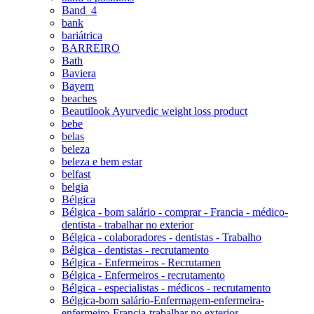
Band_4
bank
bariátrica
BARREIRO
Bath
Baviera
Bayern
beaches
Beautilook Ayurvedic weight loss product
bebe
belas
beleza
beleza e bem estar
belfast
belgia
Bélgica
Bélgica - bom salário - comprar - Francia - médico-
dentista - trabalhar no exterior
Bélgica - colaboradores - dentistas - Trabalho
Bélgica - dentistas - recrutamento
Bélgica - Enfermeiros - Recrutamen
Bélgica - Enfermeiros - recrutamento
Bélgica - especialistas - médicos - recrutamento
Bélgica-bom salário-Enfermagem-enfermeira-
enfermeiro-Francia-trabalhar no exterior