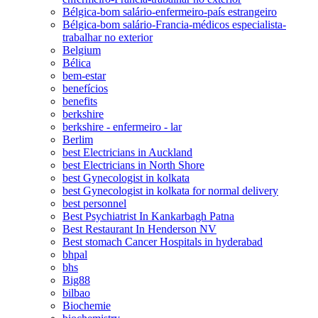
Bélgica-bom salário-enfermeiro-país estrangeiro
Bélgica-bom salário-Francia-médicos especialista-
trabalhar no exterior
Belgium
Bélica
bem-estar
benefícios
benefits
berkshire
berkshire - enfermeiro - lar
Berlim
best Electricians in Auckland
best Electricians in North Shore
best Gynecologist in kolkata
best Gynecologist in kolkata for normal delivery
best personnel
Best Psychiatrist In Kankarbagh Patna
Best Restaurant In Henderson NV
Best stomach Cancer Hospitals in hyderabad
bhpal
bhs
Big88
bilbao
Biochemie