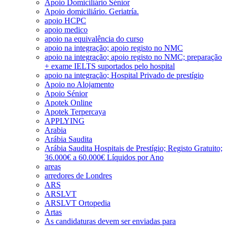
Apoio Domiciliário Sénior
Apoio domiciliário. Geriatría.
apoio HCPC
apoio medico
apoio na equivalência do curso
apoio na integração; apoio registo no NMC
apoio na integração; apoio registo no NMC; preparação
+ exame IELTS suportados pelo hospital
apoio na integração; Hospital Privado de prestígio
Apoio no Alojamento
Apoio Sénior
Apotek Online
Apotek Terpercaya
APPLYING
Arabia
Arábia Saudita
Arábia Saudita Hospitais de Prestígio; Registo Gratuito;
36.000€ a 60.000€ Líquidos por Ano
areas
arredores de Londres
ARS
ARSLVT
ARSLVT Ortopedia
Artas
As candidaturas devem ser enviadas para