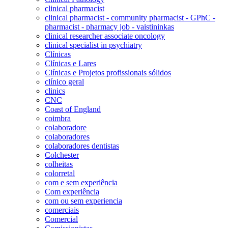
clinical pharmacist
clinical pharmacist - community pharmacist - GPhC -
pharmacist - pharmacy job - vaistininkas
clinical researcher associate oncology
clinical specialist in psychiatry
Clínicas
Clínicas e Lares
Clínicas e Projetos profissionais sólidos
clínico geral
clinics
CNC
Coast of England
coimbra
colaboradore
colaboradores
colaboradores dentistas
Colchester
colheitas
colorretal
com e sem experiência
Com experiência
com ou sem experiencia
comerciais
Comercial