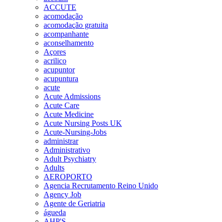
ACCUTE
acomodação
acomodação gratuita
acompanhante
aconselhamento
Açores
acrilico
acupuntor
acupuntura
acute
Acute Admissions
Acute Care
Acute Medicine
Acute Nursing Posts UK
Acute-Nursing-Jobs
administrar
Administrativo
Adult Psychiatry
Adults
AEROPORTO
Agencia Recrutamento Reino Unido
Agency Job
Agente de Geriatria
águeda
AHP'S