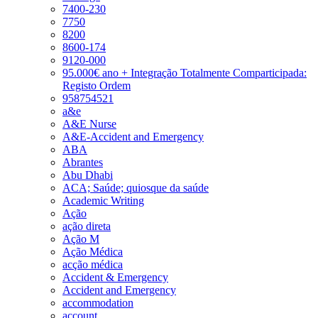
7400-230
7750
8200
8600-174
9120-000
95.000€ ano + Integração Totalmente Comparticipada:
Registo Ordem
958754521
a&e
A&E Nurse
A&E-Accident and Emergency
ABA
Abrantes
Abu Dhabi
ACA; Saúde; quiosque da saúde
Academic Writing
Ação
ação direta
Ação M
Ação Médica
acção médica
Accident & Emergency
Accident and Emergency
accommodation
account