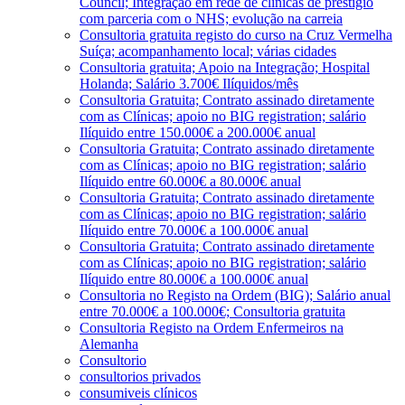
Council; Integração em rede de clínicas de prestígio
com parceria com o NHS; evolução na carreia
Consultoria gratuita registo do curso na Cruz Vermelha
Suíça; acompanhamento local; várias cidades
Consultoria gratuita; Apoio na Integração; Hospital
Holanda; Salário 3.700€ Ilíquidos/mês
Consultoria Gratuita; Contrato assinado diretamente
com as Clínicas; apoio no BIG registration; salário
Ilíquido entre 150.000€ a 200.000€ anual
Consultoria Gratuita; Contrato assinado diretamente
com as Clínicas; apoio no BIG registration; salário
Ilíquido entre 60.000€ a 80.000€ anual
Consultoria Gratuita; Contrato assinado diretamente
com as Clínicas; apoio no BIG registration; salário
Ilíquido entre 70.000€ a 100.000€ anual
Consultoria Gratuita; Contrato assinado diretamente
com as Clínicas; apoio no BIG registration; salário
Ilíquido entre 80.000€ a 100.000€ anual
Consultoria no Registo na Ordem (BIG); Salário anual
entre 70.000€ a 100.000€; Consultoria gratuita
Consultoria Registo na Ordem Enfermeiros na
Alemanha
Consultorio
consultorios privados
consumiveis clínicos