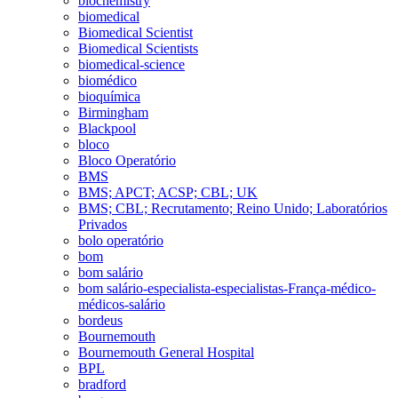
biochemistry
biomedical
Biomedical Scientist
Biomedical Scientists
biomedical-science
biomédico
bioquímica
Birmingham
Blackpool
bloco
Bloco Operatório
BMS
BMS; APCT; ACSP; CBL; UK
BMS; CBL; Recrutamento; Reino Unido; Laboratórios
Privados
bolo operatório
bom
bom salário
bom salário-especialista-especialistas-França-médico-
médicos-salário
bordeus
Bournemouth
Bournemouth General Hospital
BPL
bradford