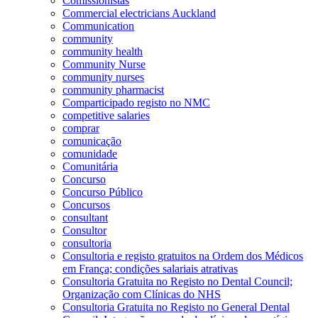
Comissionistas
Commercial electricians Auckland
Communication
community
community health
Community Nurse
community nurses
community pharmacist
Comparticipado registo no NMC
competitive salaries
comprar
comunicação
comunidade
Comunitária
Concurso
Concurso Público
Concursos
consultant
Consultor
consultoria
Consultoria e registo gratuitos na Ordem dos Médicos
em França; condições salariais atrativas
Consultoria Gratuita no Registo no Dental Council;
Organização com Clínicas do NHS
Consultoria Gratuita no Registo no General Dental