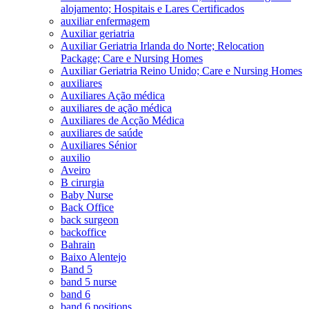
alojamento; Hospitais e Lares Certificados
auxiliar enfermagem
Auxiliar geriatria
Auxiliar Geriatria Irlanda do Norte; Relocation
Package; Care e Nursing Homes
Auxiliar Geriatria Reino Unido; Care e Nursing Homes
auxiliares
Auxiliares Ação médica
auxiliares de ação médica
Auxiliares de Acção Médica
auxiliares de saúde
Auxiliares Sénior
auxilio
Aveiro
B cirurgia
Baby Nurse
Back Office
back surgeon
backoffice
Bahrain
Baixo Alentejo
Band 5
band 5 nurse
band 6
band 6 positions