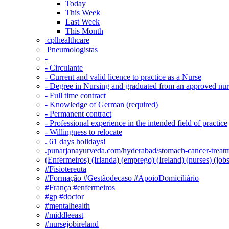
Today
This Week
Last Week
This Month
‎ cplhealthcare‬
Pneumologistas
-
- Circulante
- Current and valid licence to practice as a Nurse
- Degree in Nursing and graduated from an approved nu
- Full time contract
- Knowledge of German (required)
- Permanent contract
- Professional experience in the intended field of practice
- Willingness to relocate
. 61 days holidays!
.punarjanayurveda.com/hyderabad/stomach-cancer-treatm
(Enfermeiros) (Irlanda) (emprego) (Ireland) (nurses) (jo
#Fisiotereuta
#Formação #Gestãodecaso #ApoioDomiciliário
#França #enfermeiros
#gp #doctor
#mentalhealth
#middleeast
#nursejobireland