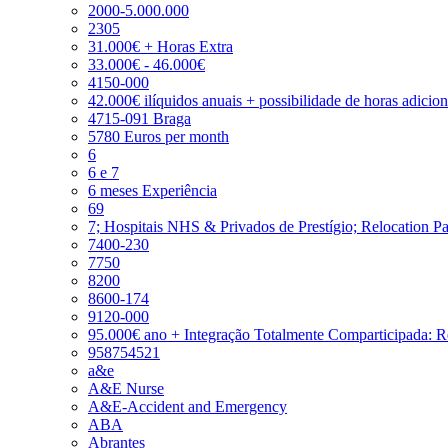
2000-5.000.000
2305
31.000€ + Horas Extra
33.000€ - 46.000€
4150-000
42.000€ ilíquidos anuais + possibilidade de horas adicio
4715-091 Braga
5780 Euros per month
6
6 e 7
6 meses Experiência
69
7; Hospitais NHS & Privados de Prestígio; Relocation P
7400-230
7750
8200
8600-174
9120-000
95.000€ ano + Integração Totalmente Comparticipada: 
958754521
a&e
A&E Nurse
A&E-Accident and Emergency
ABA
Abrantes