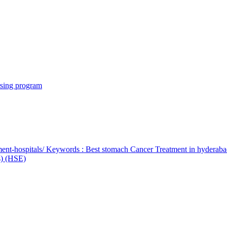
rsing program
ent-hospitals/ Keywords : Best stomach Cancer Treatment in hyderab
bs) (HSE)