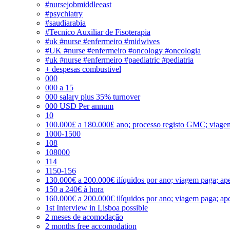
#nursejobmiddleeast
#psychiatry
#saudiarabia
#Tecnico Auxiliar de Fisoterapia
#uk #nurse #enfermeiro #midwives
#UK #nurse #enfermeiro #oncology #oncologia
#uk #nurse #enfermeiro #paediatric #pediatria
+ despesas combustivel
000
000 a 15
000 salary plus 35% turnover
000 USD Per annum
10
100.000£ a 180.000£ ano; processo registo GMC; viage
1000-1500
108
108000
114
1150-156
130.000€ a 200.000€ ilíquidos por ano; viagem paga; ape
150 a 240€ à hora
160.000€ a 200.000€ ilíquidos por ano; viagem paga; ape
1st Interview in Lisboa possible
2 meses de acomodação
2 months free accomodation