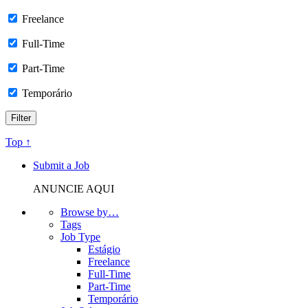
Freelance
Full-Time
Part-Time
Temporário
Top ↑
Submit a Job
ANUNCIE AQUI
Browse by…
Tags
Job Type
Estágio
Freelance
Full-Time
Part-Time
Temporário