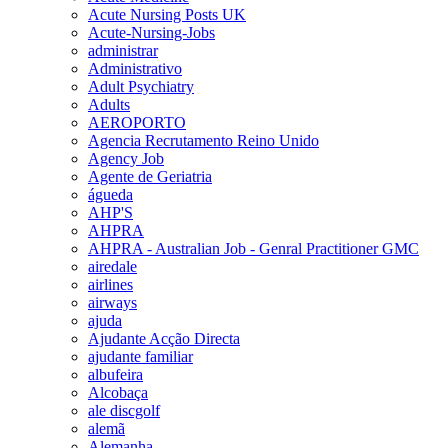
Acute Nursing Posts UK
Acute-Nursing-Jobs
administrar
Administrativo
Adult Psychiatry
Adults
AEROPORTO
Agencia Recrutamento Reino Unido
Agency Job
Agente de Geriatria
águeda
AHP'S
AHPRA
AHPRA - Australian Job - Genral Practitioner GMC
airedale
airlines
airways
ajuda
Ajudante Acção Directa
ajudante familiar
albufeira
Alcobaça
ale discgolf
alemã
Alemanha