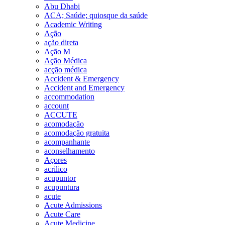
Abu Dhabi
ACA; Saúde; quiosque da saúde
Academic Writing
Ação
ação direta
Ação M
Ação Médica
acção médica
Accident & Emergency
Accident and Emergency
accommodation
account
ACCUTE
acomodação
acomodação gratuita
acompanhante
aconselhamento
Açores
acrilico
acupuntor
acupuntura
acute
Acute Admissions
Acute Care
Acute Medicine