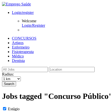
Login/register
Welcome
Login/Register
CONCURSOS
Artigos
Enfermeiro
Fisioterapeuta
Médico
Dentista
Radius:
Search
Jobs tagged "Concurso Público
Estágio