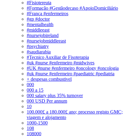
#Fisiotereuta
#Formação #Gestãodecaso #ApoioDomiciliário
#França #enfermeiros
#gp #doctor
#mentalhealth
#middleeast
#nursejobireland
#nursejobmiddleeast
#psychiatry
#saudiarabia
#Tecnico Auxiliar de Fisoterapia
#uk #nurse #enfermeiro #midwives
#UK #nurse #enfermeiro #oncology #oncologia
#uk #nurse #enfermeiro #paediatric #pediatria
+ despesas combustivel
000
000 a 15
000 salary plus 35% turnover
000 USD Per annum
10
100.000£ a 180.000£ ano; processo registo GMC;
viagem e alojamento
1000-1500
108
108000