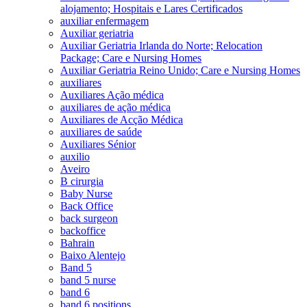
alojamento; Hospitais e Lares Certificados
auxiliar enfermagem
Auxiliar geriatria
Auxiliar Geriatria Irlanda do Norte; Relocation
Package; Care e Nursing Homes
Auxiliar Geriatria Reino Unido; Care e Nursing Homes
auxiliares
Auxiliares Ação médica
auxiliares de ação médica
Auxiliares de Acção Médica
auxiliares de saúde
Auxiliares Sénior
auxilio
Aveiro
B cirurgia
Baby Nurse
Back Office
back surgeon
backoffice
Bahrain
Baixo Alentejo
Band 5
band 5 nurse
band 6
band 6 positions