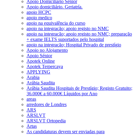
Apoio Domiciliário Sénior
Apoio domiciliário. Geriatría.
apoio HCPC
apoio medico
apoio na equivalência do curso
apoio na integração; apoio registo no NMC
apoio na integração; apoio registo no NMC; preparação
+ exame IELTS suportados pelo hospital
apoio na integração; Hospital Privado de prestígio
Apoio no Alojamento
Apoio Sénior
Apotek Online
Apotek Terpercaya
APPLYING
Arabia
Arábia Saudita
Arábia Saudita Hospitais de Prestígio; Registo Gratuito;
36.000€ a 60.000€ Líquidos por Ano
areas
arredores de Londres
ARS
ARSLVT
ARSLVT Ortopedia
Artas
As candidaturas devem ser enviadas para