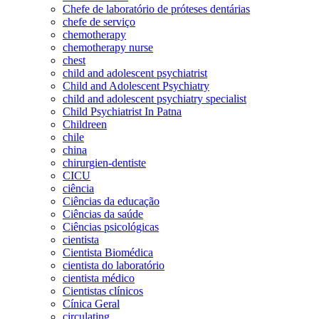
Chefe de laboratório de próteses dentárias
chefe de serviço
chemotherapy
chemotherapy nurse
chest
child and adolescent psychiatrist
Child and Adolescent Psychiatry
child and adolescent psychiatry specialist
Child Psychiatrist In Patna
Childreen
chile
china
chirurgien-dentiste
CICU
ciência
Ciências da educação
Ciências da saúde
Ciências psicológicas
cientista
Cientista Biomédica
cientista do laboratório
cientista médico
Cientistas clínicos
Cínica Geral
circulating