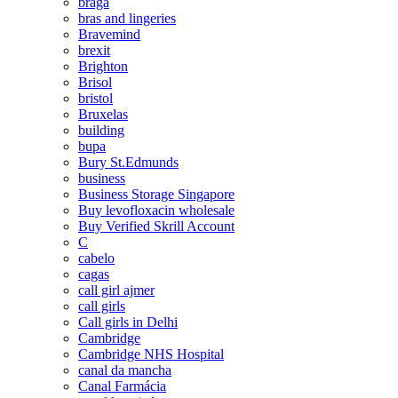
braga
bras and lingeries
Bravemind
brexit
Brighton
Brisol
bristol
Bruxelas
building
bupa
Bury St.Edmunds
business
Business Storage Singapore
Buy levofloxacin wholesale
Buy Verified Skrill Account
C
cabelo
cagas
call girl ajmer
call girls
Call girls in Delhi
Cambridge
Cambridge NHS Hospital
canal da mancha
Canal Farmácia