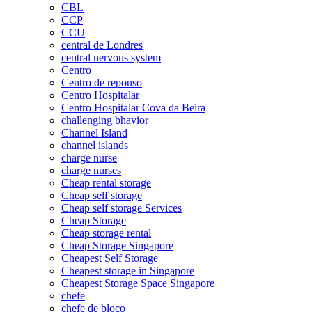
CBL
CCP
CCU
central de Londres
central nervous system
Centro
Centro de repouso
Centro Hospitalar
Centro Hospitalar Cova da Beira
challenging bhavior
Channel Island
channel islands
charge nurse
charge nurses
Cheap rental storage
Cheap self storage
Cheap self storage Services
Cheap Storage
Cheap storage rental
Cheap Storage Singapore
Cheapest Self Storage
Cheapest storage in Singapore
Cheapest Storage Space Singapore
chefe
chefe de bloco