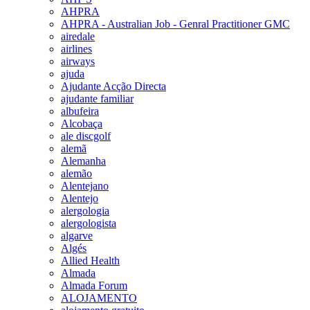
AHPRA
AHPRA - Australian Job - Genral Practitioner GMC
airedale
airlines
airways
ajuda
Ajudante Acção Directa
ajudante familiar
albufeira
Alcobaça
ale discgolf
alemã
Alemanha
alemão
Alentejano
Alentejo
alergologia
alergologista
algarve
Algés
Allied Health
Almada
Almada Forum
ALOJAMENTO