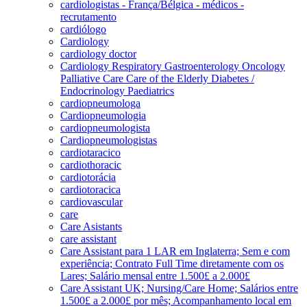
cardiologistas - França/Bélgica - médicos -
recrutamento
cardiólogo
Cardiology
cardiology doctor
Cardiology Respiratory Gastroenterology Oncology
Palliative Care Care of the Elderly Diabetes /
Endocrinology Paediatrics
cardiopneumologa
Cardiopneumologia
cardiopneumologista
Cardiopneumologistas
cardiotaracico
cardiothoracic
cardiotorácia
cardiotoracica
cardiovascular
care
Care Asistants
care assistant
Care Assistant para 1 LAR em Inglaterra; Sem e com
experiência; Contrato Full Time diretamente com os
Lares; Salário mensal entre 1.500£ a 2.000£
Care Assistant UK; Nursing/Care Home; Salários entre
1.500£ a 2.000£ por mês; Acompanhamento local em