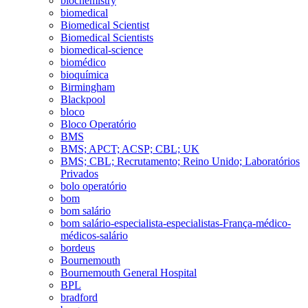
biochemistry
biomedical
Biomedical Scientist
Biomedical Scientists
biomedical-science
biomédico
bioquímica
Birmingham
Blackpool
bloco
Bloco Operatório
BMS
BMS; APCT; ACSP; CBL; UK
BMS; CBL; Recrutamento; Reino Unido; Laboratórios
Privados
bolo operatório
bom
bom salário
bom salário-especialista-especialistas-França-médico-
médicos-salário
bordeus
Bournemouth
Bournemouth General Hospital
BPL
bradford