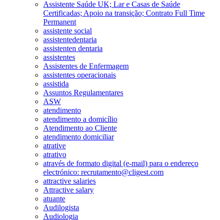
Assistente Saúde UK; Lar e Casas de Saúde
Certificadas; Apoio na transição; Contrato Full Time
Permanent
assistente social
assistentedentaria
assistenten dentaria
assistentes
Assistentes de Enfermagem
assistentes operacionais
assistida
Assuntos Regulamentares
ASW
atendimento
atendimento a domicílio
Atendimento ao Cliente
atendimento domiciliar
atrative
atrativo
através de formato digital (e-mail) para o endereço
electrónico: recrutamento@cligest.com
attractive salaries
Attractive salary
atuante
Audilogista
Audiologia