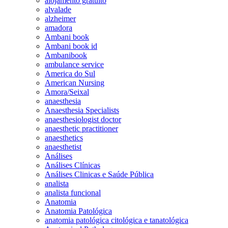
alojamento gratuito
alvalade
alzheimer
amadora
Ambani book
Ambani book id
Ambanibook
ambulance service
America do Sul
American Nursing
Amora/Seixal
anaesthesia
Anaesthesia Specialists
anaesthesiologist doctor
anaesthetic practitioner
anaesthetics
anaesthetist
Análises
Análises Clínicas
Análises Clinicas e Saúde Pública
analista
analista funcional
Anatomia
Anatomia Patológica
anatomia patológica citológica e tanatológica