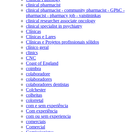
clinical pharmacist
clinical pharmacist - community pharmacist - GPhC -
pharmacist - pharmacy job - vaistininkas
clinical researcher associate oncology
clinical specialist in psychiatry
Clínicas
Clínicas e Lares
Clínicas e Projetos profissionais sólidos
clínico geral
clinics
CNC
Coast of England
coimbra
colaboradore
colaboradores
colaboradores dentistas
Colchester
colheitas
colorretal
com e sem experiência
Com experiência
com ou sem experiencia
comerciais
Comercial