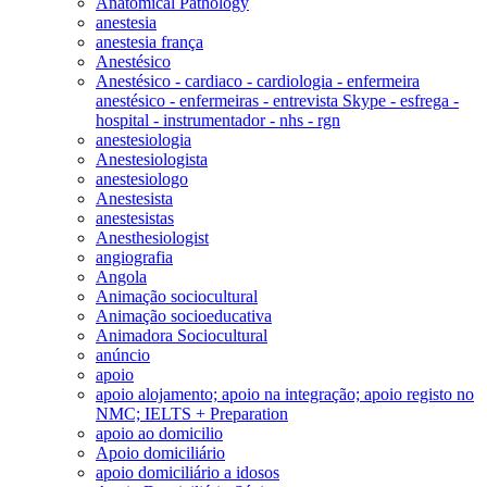
Anatomical Pathology
anestesia
anestesia frança
Anestésico
Anestésico - cardiaco - cardiologia - enfermeira
anestésico - enfermeiras - entrevista Skype - esfrega -
hospital - instrumentador - nhs - rgn
anestesiologia
Anestesiologista
anestesiologo
Anestesista
anestesistas
Anesthesiologist
angiografia
Angola
Animação sociocultural
Animação socioeducativa
Animadora Sociocultural
anúncio
apoio
apoio alojamento; apoio na integração; apoio registo no
NMC; IELTS + Preparation
apoio ao domicilio
Apoio domiciliário
apoio domiciliário a idosos