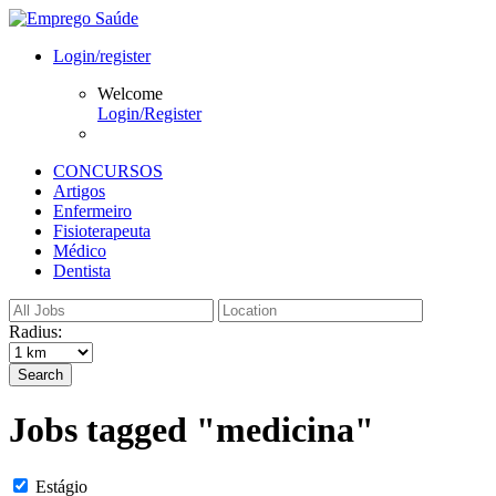
Login/register
Welcome
Login/Register
CONCURSOS
Artigos
Enfermeiro
Fisioterapeuta
Médico
Dentista
Radius:
Search
Jobs tagged "medicina"
Estágio