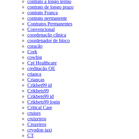
contrato a longo termo
contrato de longo prazo
contrato França
contrato permanente
Contratos Permanentes
Convencional
coordenação clínica
coordenador de bloco
coração
Cork
cowhig
Cpl Healthcare
creditação OE
criança
Crianças
Crikbet99 id
Crikbets99
Crikbets99 id
Crikbets99 login
Critical Care
cruises
cruizeiros
Cruzeiros
cryodon taxi
CT