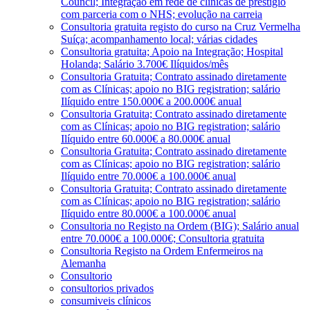
Council; Integração em rede de clínicas de prestígio
com parceria com o NHS; evolução na carreia
Consultoria gratuita registo do curso na Cruz Vermelha
Suíça; acompanhamento local; várias cidades
Consultoria gratuita; Apoio na Integração; Hospital
Holanda; Salário 3.700€ Ilíquidos/mês
Consultoria Gratuita; Contrato assinado diretamente
com as Clínicas; apoio no BIG registration; salário
Ilíquido entre 150.000€ a 200.000€ anual
Consultoria Gratuita; Contrato assinado diretamente
com as Clínicas; apoio no BIG registration; salário
Ilíquido entre 60.000€ a 80.000€ anual
Consultoria Gratuita; Contrato assinado diretamente
com as Clínicas; apoio no BIG registration; salário
Ilíquido entre 70.000€ a 100.000€ anual
Consultoria Gratuita; Contrato assinado diretamente
com as Clínicas; apoio no BIG registration; salário
Ilíquido entre 80.000€ a 100.000€ anual
Consultoria no Registo na Ordem (BIG); Salário anual
entre 70.000€ a 100.000€; Consultoria gratuita
Consultoria Registo na Ordem Enfermeiros na
Alemanha
Consultorio
consultorios privados
consumiveis clínicos