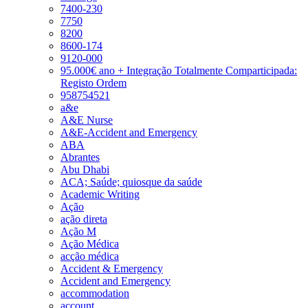
7400-230
7750
8200
8600-174
9120-000
95.000€ ano + Integração Totalmente Comparticipada:
Registo Ordem
958754521
a&e
A&E Nurse
A&E-Accident and Emergency
ABA
Abrantes
Abu Dhabi
ACA; Saúde; quiosque da saúde
Academic Writing
Ação
ação direta
Ação M
Ação Médica
acção médica
Accident & Emergency
Accident and Emergency
accommodation
account