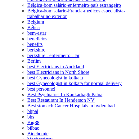
Bélgica-bom salário-enfermeiro-país estrangeiro
Bélgica-bom salário-Francia-médicos especialista-
trabalhar no exterior
Belgium
Bélica
bem-estar
benefícios
benefits
berkshire
berkshire - enfermeiro - lar
Berlim
best Electricians in Auckland
best Electricians in North Shore
best Gynecologist in kolkata
best Gynecologist in kolkata for normal delivery
best personnel
Best Psychiatrist In Kankarbagh Patna
Best Restaurant In Henderson NV
Best stomach Cancer Hospitals in hyderabad
bhpal
bhs
Big88
bilbao
Biochemie