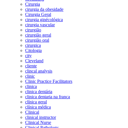
Cirurgia
cirurgia da obesidade
Cirurgia Geral
cirurgia ginécológica
cirurgia vascular
cirurgião
cirurgião geral
cirurgião oral
cirurgica
Citologia
city
Cleveland
cliente
clincal analysis
clinic
Clinic Practice Facilitators
clinica
clinica dentária
clinica dentaria na frança
clínica geral
clínica médica
Clinical
clinical instructor
Clinical Nurse
Clinical Pathology