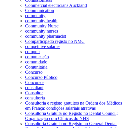
Comissionistas
Commercial electricians Auckland
Communication
community
community health
Community Nurse
community nurses
community pharmacist
Comparticipado registo no NMC
competitive salaries
comprar
comunicação
comunidade
Comunitária
Concurso
Concurso Público
Concursos
consultant
Consultor
consultoria
Consultoria e registo gratuitos na Ordem dos Médicos
em França; condições salariais atrativas
Consultoria Gratuita no Registo no Dental Council;
Organização com Clínicas do NHS
Consultoria Gratuita no Registo no General Dental