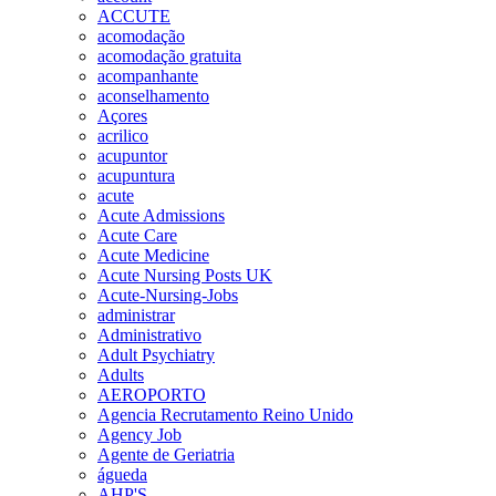
ACCUTE
acomodação
acomodação gratuita
acompanhante
aconselhamento
Açores
acrilico
acupuntor
acupuntura
acute
Acute Admissions
Acute Care
Acute Medicine
Acute Nursing Posts UK
Acute-Nursing-Jobs
administrar
Administrativo
Adult Psychiatry
Adults
AEROPORTO
Agencia Recrutamento Reino Unido
Agency Job
Agente de Geriatria
águeda
AHP'S