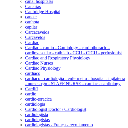
canal hospitalar
Canarias
Canbridge Hospital
cancer
canhota
capilar
Carcacavelos
Carcavelos
Cardiac
Cardiac - cardio - Cardiology - cardiothoracic -
cardiovascular - cath lab - CCU - CICU - perfusionist
Cardiac and Respiratory Physiology
Cardiac Nurses
Cardiac Physiology
cardiaco
cardiaco - cardiologia - enfermeira - hospital - inglaterra
- nurse - rgn - STAFF NURSE - cardiac - cardiology
Cardiff
cardio
cardio-toracica
cardiologia
Cardiologist Doctor / Cardiologist
cardiologista
cardiologistas
cardiologistas - França - recrutamento