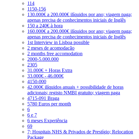
114
1150-156
130.000€ a 200.000€ ilíquidos por ano; viagem paga;
apenas precisa de conhecimentos iniciais de Inglês
150 a 240€ à hora
160.000€ a 200.000€ ilíquidos por ano; viagem paga;
apenas precisa de conhecimentos iniciais de Inglês
1st Interview in Lisboa possible
2 meses de acomodação
2 months free accomodation
2000-5.000.000
2305
31.000€ + Horas Extra
33.000€ - 46.000€
4150-000
42.000€ ilíquidos anuais + possibilidade de horas
adicionais; registo NMBI gratuito; viagem paga
4715-091 Braga
5780 Euros per month
6
6 e 7
6 meses Experiência
69
7; Hospitais NHS & Privados de Prestígio; Relocation
Package