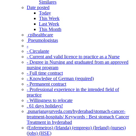
Similares
Date posted
Today
This Week
Last Week
This Month
‎ cplhealthcare‬
Pneumologistas
-
- Circulante
- Current and valid licence to practice as a Nurse
- Degree in Nursing and graduated from an approved
nursing program
- Full time contract
- Knowledge of German (required)
- Permanent contract
- Professional experience in the intended field of
practice
- Willingness to relocate
. 61 days holidays!
.punarjanayurveda.com/hyderabad/stomach-cancer-
treatment-hospitals/ Keywords : Best stomach Cancer
Treatment in hyderabad
(Enfermeiros) (Irlanda) (emprego) (Ireland) (nurses)
(jobs) (HSE)