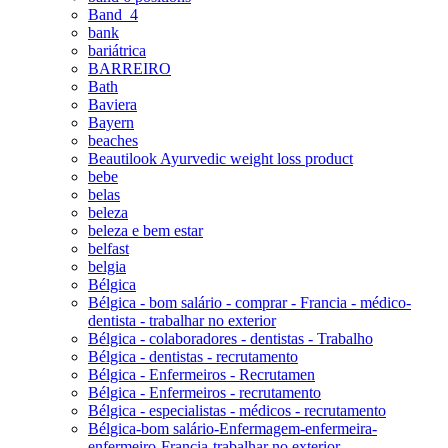
Band_4
bank
bariátrica
BARREIRO
Bath
Baviera
Bayern
beaches
Beautilook Ayurvedic weight loss product
bebe
belas
beleza
beleza e bem estar
belfast
belgia
Bélgica
Bélgica - bom salário - comprar - Francia - médico-
dentista - trabalhar no exterior
Bélgica - colaboradores - dentistas - Trabalho
Bélgica - dentistas - recrutamento
Bélgica - Enfermeiros - Recrutamen
Bélgica - Enfermeiros - recrutamento
Bélgica - especialistas - médicos - recrutamento
Bélgica-bom salário-Enfermagem-enfermeira-
enfermeiro-Francia-trabalhar no exterior