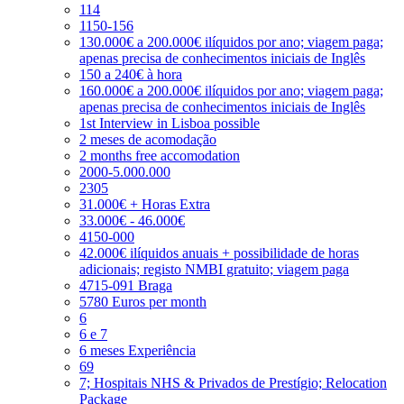
114
1150-156
130.000€ a 200.000€ ilíquidos por ano; viagem paga;
apenas precisa de conhecimentos iniciais de Inglês
150 a 240€ à hora
160.000€ a 200.000€ ilíquidos por ano; viagem paga;
apenas precisa de conhecimentos iniciais de Inglês
1st Interview in Lisboa possible
2 meses de acomodação
2 months free accomodation
2000-5.000.000
2305
31.000€ + Horas Extra
33.000€ - 46.000€
4150-000
42.000€ ilíquidos anuais + possibilidade de horas
adicionais; registo NMBI gratuito; viagem paga
4715-091 Braga
5780 Euros per month
6
6 e 7
6 meses Experiência
69
7; Hospitais NHS & Privados de Prestígio; Relocation
Package