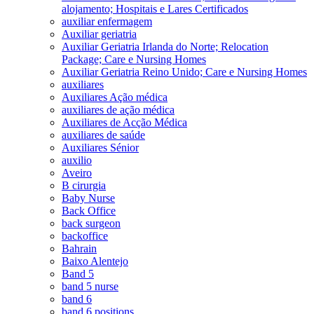
alojamento; Hospitais e Lares Certificados
auxiliar enfermagem
Auxiliar geriatria
Auxiliar Geriatria Irlanda do Norte; Relocation
Package; Care e Nursing Homes
Auxiliar Geriatria Reino Unido; Care e Nursing Homes
auxiliares
Auxiliares Ação médica
auxiliares de ação médica
Auxiliares de Acção Médica
auxiliares de saúde
Auxiliares Sénior
auxilio
Aveiro
B cirurgia
Baby Nurse
Back Office
back surgeon
backoffice
Bahrain
Baixo Alentejo
Band 5
band 5 nurse
band 6
band 6 positions