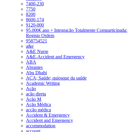
7400-230
7750
8200
8600-174
9120-000
95.000€ ano + Integração Totalmente Comparticipada:
Registo Ordem
958754521
a&e
A&E Nurse
A&E-Accident and Emergency
ABA
Abrantes
Abu Dhabi
ACA; Saúde; quiosque da saúde
Academic Writing
Ação
ação direta
Ação M
Ação Médica
acção médica
Accident & Emergency
Accident and Emergency
accommodation
account