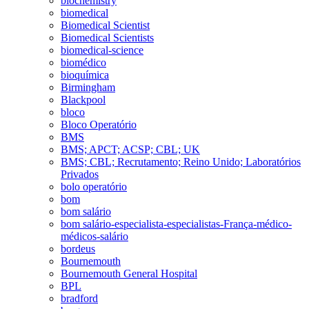
biochemistry
biomedical
Biomedical Scientist
Biomedical Scientists
biomedical-science
biomédico
bioquímica
Birmingham
Blackpool
bloco
Bloco Operatório
BMS
BMS; APCT; ACSP; CBL; UK
BMS; CBL; Recrutamento; Reino Unido; Laboratórios
Privados
bolo operatório
bom
bom salário
bom salário-especialista-especialistas-França-médico-
médicos-salário
bordeus
Bournemouth
Bournemouth General Hospital
BPL
bradford