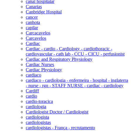
canal hospitalar
Canarias
Canbridge Hospital
cancer
canhota
capilar
Carcacavelos
Carcavelos
Cardiac
Cardiac - cardio - Cardiology - cardiothoracic -
cardiovascular - cath lab - CCU - CICU - perfusionist
Cardiac and Respiratory Physiology
Cardiac Nurses
Cardiac Physiology
cardiaco
cardiaco - cardiologia - enfermeira - hospital - inglaterra
- nurse - rgn - STAFF NURSE - cardiac - cardiology
Cardiff
cardio
cardio-toracica
cardiologia
Cardiologist Doctor / Cardiologist
cardiologista
cardiologistas
cardiologistas - França - recrutamento