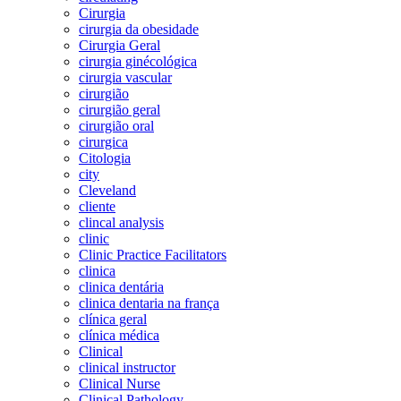
Cirurgia
cirurgia da obesidade
Cirurgia Geral
cirurgia ginécológica
cirurgia vascular
cirurgião
cirurgião geral
cirurgião oral
cirurgica
Citologia
city
Cleveland
cliente
clincal analysis
clinic
Clinic Practice Facilitators
clinica
clinica dentária
clinica dentaria na frança
clínica geral
clínica médica
Clinical
clinical instructor
Clinical Nurse
Clinical Pathology