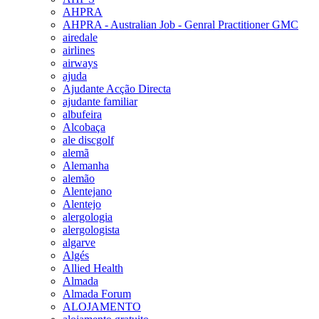
AHPRA
AHPRA - Australian Job - Genral Practitioner GMC
airedale
airlines
airways
ajuda
Ajudante Acção Directa
ajudante familiar
albufeira
Alcobaça
ale discgolf
alemã
Alemanha
alemão
Alentejano
Alentejo
alergologia
alergologista
algarve
Algés
Allied Health
Almada
Almada Forum
ALOJAMENTO