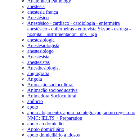
Anatomical Pathology
anestesia
anestesia frança
Anestésico
Anestésico - cardiaco - cardiologia - enfermeira
anestésico - enfermeiras - entrevista Skype - esfrega -
hospital - instrumentador - nhs - rgn
anestesiologia
Anestesiologista
anestesiologo
Anestesista
anestesistas
Anesthesiologist
angiografia
Angola
Animação sociocultural
Animação socioeducativa
Animadora Sociocultural
anúncio
apoio
apoio alojamento; apoio na integração; apoio registo no
NMC; IELTS + Preparation
apoio ao domicilio
Apoio domiciliário
apoio domiciliário a idosos