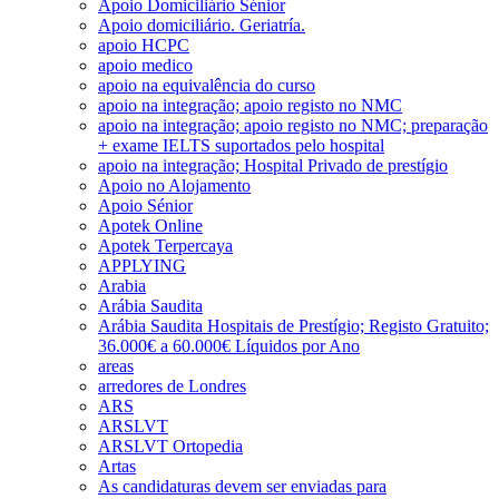
Apoio Domiciliário Sénior
Apoio domiciliário. Geriatría.
apoio HCPC
apoio medico
apoio na equivalência do curso
apoio na integração; apoio registo no NMC
apoio na integração; apoio registo no NMC; preparação
+ exame IELTS suportados pelo hospital
apoio na integração; Hospital Privado de prestígio
Apoio no Alojamento
Apoio Sénior
Apotek Online
Apotek Terpercaya
APPLYING
Arabia
Arábia Saudita
Arábia Saudita Hospitais de Prestígio; Registo Gratuito;
36.000€ a 60.000€ Líquidos por Ano
areas
arredores de Londres
ARS
ARSLVT
ARSLVT Ortopedia
Artas
As candidaturas devem ser enviadas para