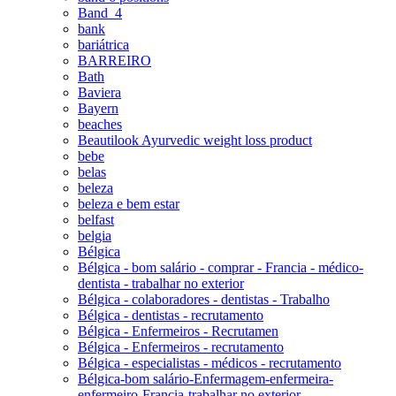
Band_4
bank
bariátrica
BARREIRO
Bath
Baviera
Bayern
beaches
Beautilook Ayurvedic weight loss product
bebe
belas
beleza
beleza e bem estar
belfast
belgia
Bélgica
Bélgica - bom salário - comprar - Francia - médico-
dentista - trabalhar no exterior
Bélgica - colaboradores - dentistas - Trabalho
Bélgica - dentistas - recrutamento
Bélgica - Enfermeiros - Recrutamen
Bélgica - Enfermeiros - recrutamento
Bélgica - especialistas - médicos - recrutamento
Bélgica-bom salário-Enfermagem-enfermeira-
enfermeiro-Francia-trabalhar no exterior