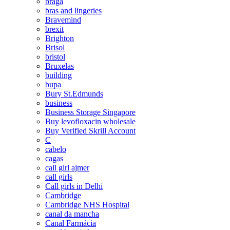
braga
bras and lingeries
Bravemind
brexit
Brighton
Brisol
bristol
Bruxelas
building
bupa
Bury St.Edmunds
business
Business Storage Singapore
Buy levofloxacin wholesale
Buy Verified Skrill Account
C
cabelo
cagas
call girl ajmer
call girls
Call girls in Delhi
Cambridge
Cambridge NHS Hospital
canal da mancha
Canal Farmácia