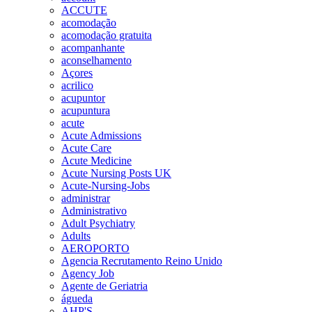
ACCUTE
acomodação
acomodação gratuita
acompanhante
aconselhamento
Açores
acrilico
acupuntor
acupuntura
acute
Acute Admissions
Acute Care
Acute Medicine
Acute Nursing Posts UK
Acute-Nursing-Jobs
administrar
Administrativo
Adult Psychiatry
Adults
AEROPORTO
Agencia Recrutamento Reino Unido
Agency Job
Agente de Geriatria
águeda
AHP'S