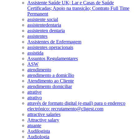
Assistente Saúde UK; Lar e Casas de Saúde
Certificadas; Apoio na transição; Contrato Full Time
Permanent
assistente social
assistentedentaria
assistenten dentaria
assistentes
Assistentes de Enfermagem
assistentes operacionais
assistida
Assuntos Regulamentares
ASW
atendimento
atendimento a domicílio
Atendimento ao Cliente
atendimento domiciliar
atrative
atrativo
através de formato digital (e-mail) para o endereço
electrónico: recrutamento@cligest.com
attractive salaries
Attractive salary
atuante
Audilogista
Audiologia