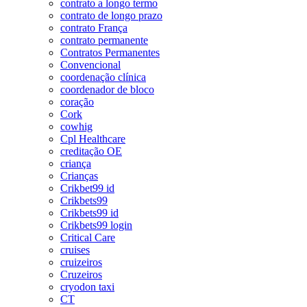
contrato a longo termo
contrato de longo prazo
contrato França
contrato permanente
Contratos Permanentes
Convencional
coordenação clínica
coordenador de bloco
coração
Cork
cowhig
Cpl Healthcare
creditação OE
criança
Crianças
Crikbet99 id
Crikbets99
Crikbets99 id
Crikbets99 login
Critical Care
cruises
cruizeiros
Cruzeiros
cryodon taxi
CT