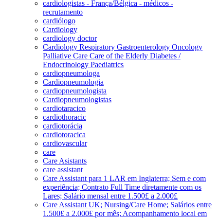
cardiologistas - França/Bélgica - médicos -
recrutamento
cardiólogo
Cardiology
cardiology doctor
Cardiology Respiratory Gastroenterology Oncology
Palliative Care Care of the Elderly Diabetes /
Endocrinology Paediatrics
cardiopneumologa
Cardiopneumologia
cardiopneumologista
Cardiopneumologistas
cardiotaracico
cardiothoracic
cardiotorácia
cardiotoracica
cardiovascular
care
Care Asistants
care assistant
Care Assistant para 1 LAR em Inglaterra; Sem e com
experiência; Contrato Full Time diretamente com os
Lares; Salário mensal entre 1.500£ a 2.000£
Care Assistant UK; Nursing/Care Home; Salários entre
1.500£ a 2.000£ por mês; Acompanhamento local em