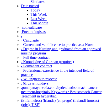
Similares
Date posted
Today
This Week
Last Week
This Month
‎ cplhealthcare‬
Pneumologistas
-
- Circulante
- Current and valid licence to practice as a Nurse
- Degree in Nursing and graduated from an approved
nursing program
- Full time contract
- Knowledge of German (required)
- Permanent contract
- Professional experience in the intended field of
practice
- Willingness to relocate
. 61 days holidays!
.punarjanayurveda.com/hyderabad/stomach-cancer-
treatment-hospitals/ Keywords : Best stomach Cancer
Treatment in hyderabad
(Enfermeiros) (Irlanda) (emprego) (Ireland) (nurses)
(jobs) (HSE)