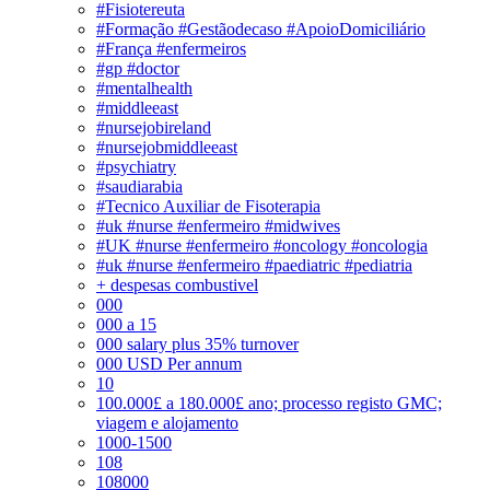
#Fisiotereuta
#Formação #Gestãodecaso #ApoioDomiciliário
#França #enfermeiros
#gp #doctor
#mentalhealth
#middleeast
#nursejobireland
#nursejobmiddleeast
#psychiatry
#saudiarabia
#Tecnico Auxiliar de Fisoterapia
#uk #nurse #enfermeiro #midwives
#UK #nurse #enfermeiro #oncology #oncologia
#uk #nurse #enfermeiro #paediatric #pediatria
+ despesas combustivel
000
000 a 15
000 salary plus 35% turnover
000 USD Per annum
10
100.000£ a 180.000£ ano; processo registo GMC;
viagem e alojamento
1000-1500
108
108000