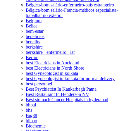
Bélgica-bom salário-enfermeiro-país estrangeiro
Bélgica-bom salário-Francia-médicos especialista-
trabalhar no exterior
Belgium
Bélica
bem-estar
benefícios
benefits
berkshire
berkshire - enfermeiro - lar
Berlim
best Electricians in Auckland
best Electricians in North Shore
best Gynecologist in kolkata
best Gynecologist in kolkata for normal delivery
best personnel
Best Psychiatrist In Kankarbagh Patna
Best Restaurant In Henderson NV
Best stomach Cancer Hospitals in hyderabad
bhpal
bhs
Big88
bilbao
Biochemie