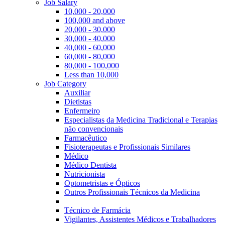
Job Salary
10,000 - 20,000
100,000 and above
20,000 - 30,000
30,000 - 40,000
40,000 - 60,000
60,000 - 80,000
80,000 - 100,000
Less than 10,000
Job Category
Auxiliar
Dietistas
Enfermeiro
Especialistas da Medicina Tradicional e Terapias
não convencionais
Farmacêutico
Fisioterapeutas e Profissionais Similares
Médico
Médico Dentista
Nutricionista
Optometristas e Ópticos
Outros Profissionais Técnicos da Medicina
Técnico de Farmácia
Vigilantes, Assistentes Médicos e Trabalhadores