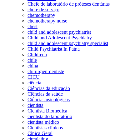
Chefe de laboratório de próteses dentárias
chefe de serviço
chemotherapy
chemotherapy nurse
chest
child and adolescent psychiatrist
Child and Adolescent Psychiatry
child and adolescent psychiatry specialist
Child Psychiatrist In Patna
Childreen
chile
china
chirurgien-dentiste
CICU
ciência
Ciências da educação
Ciências da saúde
Ciências psicológicas
cientista
Cientista Biomédica
cientista do laboratório
cientista médico
Cientistas clínicos
Cínica Geral
circulating