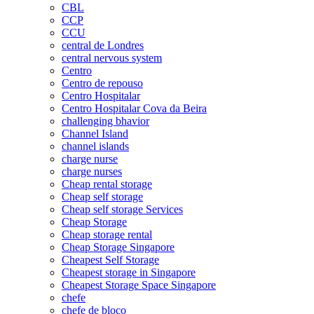
CBL
CCP
CCU
central de Londres
central nervous system
Centro
Centro de repouso
Centro Hospitalar
Centro Hospitalar Cova da Beira
challenging bhavior
Channel Island
channel islands
charge nurse
charge nurses
Cheap rental storage
Cheap self storage
Cheap self storage Services
Cheap Storage
Cheap storage rental
Cheap Storage Singapore
Cheapest Self Storage
Cheapest storage in Singapore
Cheapest Storage Space Singapore
chefe
chefe de bloco