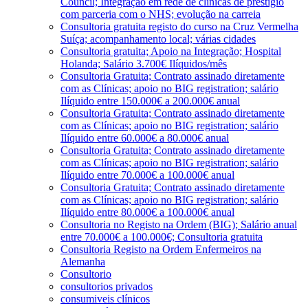
Council; Integração em rede de clínicas de prestígio
com parceria com o NHS; evolução na carreia
Consultoria gratuita registo do curso na Cruz Vermelha
Suíça; acompanhamento local; várias cidades
Consultoria gratuita; Apoio na Integração; Hospital
Holanda; Salário 3.700€ Ilíquidos/mês
Consultoria Gratuita; Contrato assinado diretamente
com as Clínicas; apoio no BIG registration; salário
Ilíquido entre 150.000€ a 200.000€ anual
Consultoria Gratuita; Contrato assinado diretamente
com as Clínicas; apoio no BIG registration; salário
Ilíquido entre 60.000€ a 80.000€ anual
Consultoria Gratuita; Contrato assinado diretamente
com as Clínicas; apoio no BIG registration; salário
Ilíquido entre 70.000€ a 100.000€ anual
Consultoria Gratuita; Contrato assinado diretamente
com as Clínicas; apoio no BIG registration; salário
Ilíquido entre 80.000€ a 100.000€ anual
Consultoria no Registo na Ordem (BIG); Salário anual
entre 70.000€ a 100.000€; Consultoria gratuita
Consultoria Registo na Ordem Enfermeiros na
Alemanha
Consultorio
consultorios privados
consumiveis clínicos