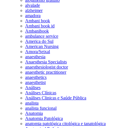
alojamento gratuito
alvalade
alzheimer
amadora
Ambani book
Ambani book id
Ambanibook
ambulance service
America do Sul
American Nursing
Amora/Seixal
anaesthesia
Anaesthesia Specialists
anaesthesiologist doctor
anaesthetic practitioner
anaesthetics
anaesthetist
Análises
Análises Clínicas
Análises Clinicas e Saúde Pública
analista
analista funcional
Anatomia
Anatomia Patológica
anatomia patológica citológica e tanatológica