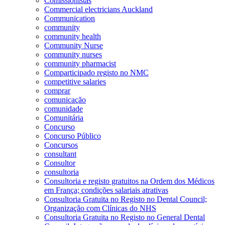
Comissionistas
Commercial electricians Auckland
Communication
community
community health
Community Nurse
community nurses
community pharmacist
Comparticipado registo no NMC
competitive salaries
comprar
comunicação
comunidade
Comunitária
Concurso
Concurso Público
Concursos
consultant
Consultor
consultoria
Consultoria e registo gratuitos na Ordem dos Médicos
em França; condições salariais atrativas
Consultoria Gratuita no Registo no Dental Council;
Organização com Clínicas do NHS
Consultoria Gratuita no Registo no General Dental