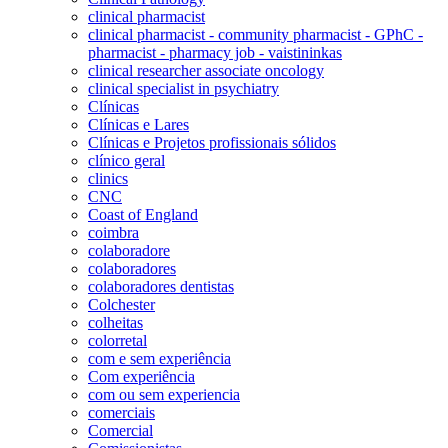
clinical pharmacist
clinical pharmacist - community pharmacist - GPhC -
pharmacist - pharmacy job - vaistininkas
clinical researcher associate oncology
clinical specialist in psychiatry
Clínicas
Clínicas e Lares
Clínicas e Projetos profissionais sólidos
clínico geral
clinics
CNC
Coast of England
coimbra
colaboradore
colaboradores
colaboradores dentistas
Colchester
colheitas
colorretal
com e sem experiência
Com experiência
com ou sem experiencia
comerciais
Comercial