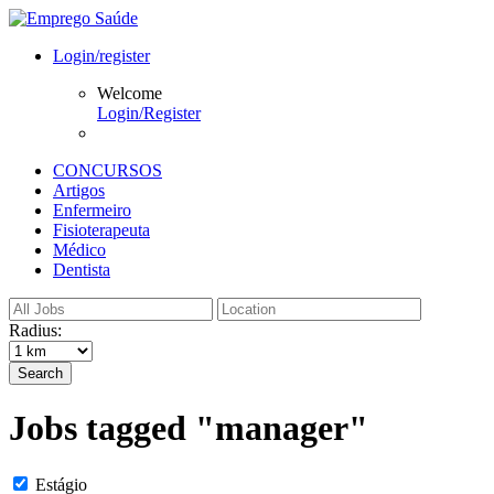
Login/register
Welcome
Login/Register
CONCURSOS
Artigos
Enfermeiro
Fisioterapeuta
Médico
Dentista
Radius:
Search
Jobs tagged "manager"
Estágio