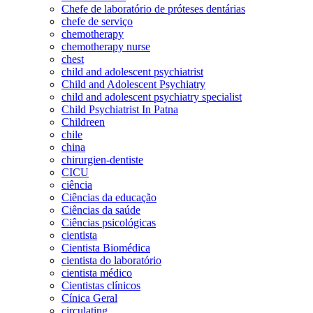
Chefe de laboratório de próteses dentárias
chefe de serviço
chemotherapy
chemotherapy nurse
chest
child and adolescent psychiatrist
Child and Adolescent Psychiatry
child and adolescent psychiatry specialist
Child Psychiatrist In Patna
Childreen
chile
china
chirurgien-dentiste
CICU
ciência
Ciências da educação
Ciências da saúde
Ciências psicológicas
cientista
Cientista Biomédica
cientista do laboratório
cientista médico
Cientistas clínicos
Cínica Geral
circulating