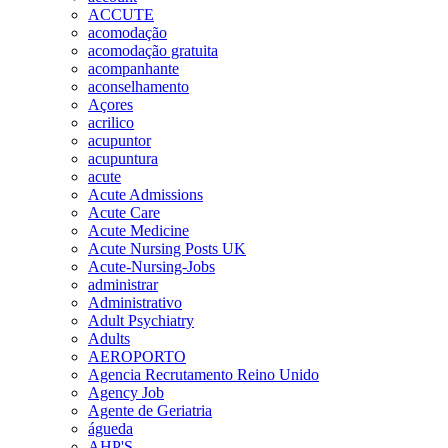
ACCUTE
acomodação
acomodação gratuita
acompanhante
aconselhamento
Açores
acrilico
acupuntor
acupuntura
acute
Acute Admissions
Acute Care
Acute Medicine
Acute Nursing Posts UK
Acute-Nursing-Jobs
administrar
Administrativo
Adult Psychiatry
Adults
AEROPORTO
Agencia Recrutamento Reino Unido
Agency Job
Agente de Geriatria
águeda
AHP'S