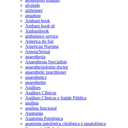
alojamento gratuito
alvalade
alzheimer
amadora
Ambani book
Ambani book id
Ambanibook
ambulance service
America do Sul
American Nursing
Amora/Seixal
anaesthesia
Anaesthesia Specialists
anaesthesiologist doctor
anaesthetic practitioner
anaesthetics
anaesthetist
Análises
Análises Clínicas
Análises Clinicas e Saúde Pública
analista
analista funcional
Anatomia
Anatomia Patológica
anatomia patológica citológica e tanatológica