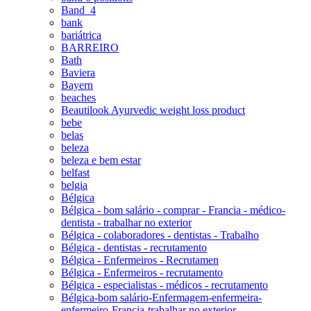
Band_4
bank
bariátrica
BARREIRO
Bath
Baviera
Bayern
beaches
Beautilook Ayurvedic weight loss product
bebe
belas
beleza
beleza e bem estar
belfast
belgia
Bélgica
Bélgica - bom salário - comprar - Francia - médico-
dentista - trabalhar no exterior
Bélgica - colaboradores - dentistas - Trabalho
Bélgica - dentistas - recrutamento
Bélgica - Enfermeiros - Recrutamen
Bélgica - Enfermeiros - recrutamento
Bélgica - especialistas - médicos - recrutamento
Bélgica-bom salário-Enfermagem-enfermeira-
enfermeiro-Francia-trabalhar no exterior