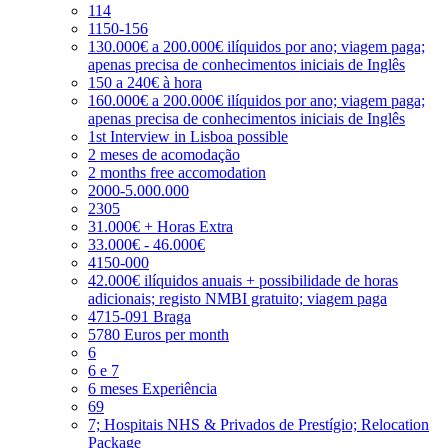
114
1150-156
130.000€ a 200.000€ ilíquidos por ano; viagem paga;
apenas precisa de conhecimentos iniciais de Inglês
150 a 240€ à hora
160.000€ a 200.000€ ilíquidos por ano; viagem paga;
apenas precisa de conhecimentos iniciais de Inglês
1st Interview in Lisboa possible
2 meses de acomodação
2 months free accomodation
2000-5.000.000
2305
31.000€ + Horas Extra
33.000€ - 46.000€
4150-000
42.000€ ilíquidos anuais + possibilidade de horas
adicionais; registo NMBI gratuito; viagem paga
4715-091 Braga
5780 Euros per month
6
6 e 7
6 meses Experiência
69
7; Hospitais NHS & Privados de Prestígio; Relocation
Package