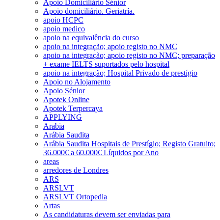
Apoio Domiciliário Sénior
Apoio domiciliário. Geriatría.
apoio HCPC
apoio medico
apoio na equivalência do curso
apoio na integração; apoio registo no NMC
apoio na integração; apoio registo no NMC; preparação
+ exame IELTS suportados pelo hospital
apoio na integração; Hospital Privado de prestígio
Apoio no Alojamento
Apoio Sénior
Apotek Online
Apotek Terpercaya
APPLYING
Arabia
Arábia Saudita
Arábia Saudita Hospitais de Prestígio; Registo Gratuito;
36.000€ a 60.000€ Líquidos por Ano
areas
arredores de Londres
ARS
ARSLVT
ARSLVT Ortopedia
Artas
As candidaturas devem ser enviadas para