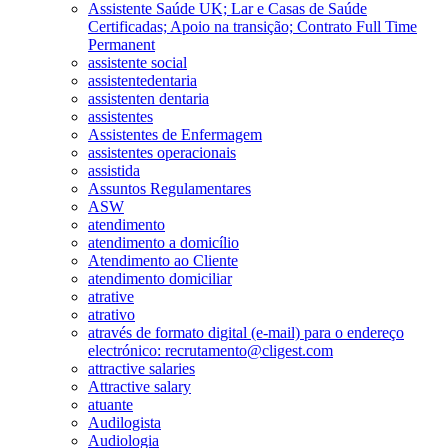
Assistente Saúde UK; Lar e Casas de Saúde
Certificadas; Apoio na transição; Contrato Full Time
Permanent
assistente social
assistentedentaria
assistenten dentaria
assistentes
Assistentes de Enfermagem
assistentes operacionais
assistida
Assuntos Regulamentares
ASW
atendimento
atendimento a domicílio
Atendimento ao Cliente
atendimento domiciliar
atrative
atrativo
através de formato digital (e-mail) para o endereço
electrónico: recrutamento@cligest.com
attractive salaries
Attractive salary
atuante
Audilogista
Audiologia