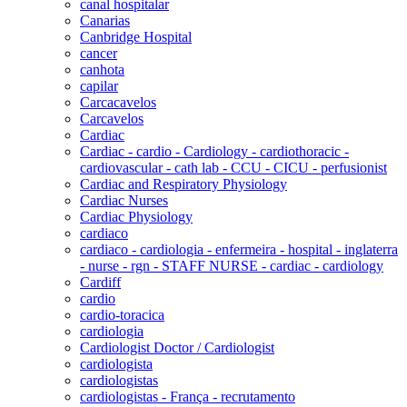
canal hospitalar
Canarias
Canbridge Hospital
cancer
canhota
capilar
Carcacavelos
Carcavelos
Cardiac
Cardiac - cardio - Cardiology - cardiothoracic -
cardiovascular - cath lab - CCU - CICU - perfusionist
Cardiac and Respiratory Physiology
Cardiac Nurses
Cardiac Physiology
cardiaco
cardiaco - cardiologia - enfermeira - hospital - inglaterra
- nurse - rgn - STAFF NURSE - cardiac - cardiology
Cardiff
cardio
cardio-toracica
cardiologia
Cardiologist Doctor / Cardiologist
cardiologista
cardiologistas
cardiologistas - França - recrutamento