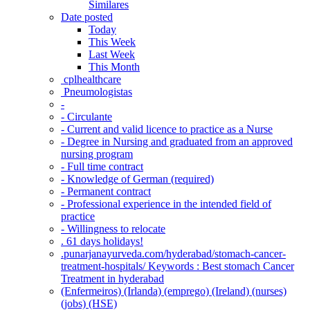
Similares
Date posted
Today
This Week
Last Week
This Month
‎ cplhealthcare‬
Pneumologistas
-
- Circulante
- Current and valid licence to practice as a Nurse
- Degree in Nursing and graduated from an approved
nursing program
- Full time contract
- Knowledge of German (required)
- Permanent contract
- Professional experience in the intended field of
practice
- Willingness to relocate
. 61 days holidays!
.punarjanayurveda.com/hyderabad/stomach-cancer-
treatment-hospitals/ Keywords : Best stomach Cancer
Treatment in hyderabad
(Enfermeiros) (Irlanda) (emprego) (Ireland) (nurses)
(jobs) (HSE)