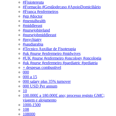
#Fisiotereuta
#Formação #Gestãodecaso #ApoioDomiciliário
#França #enfermeiros
#gp #doctor
#mentalhealth
#middleeast
#nursejobireland
#nursejobmiddleeast
#psychiatry
#saudiarabia
#Tecnico Auxiliar de Fisoterapia
#uk #nurse #enfermeiro #midwives
#UK #nurse #enfermeiro #oncology #oncologia
#uk #nurse #enfermeiro #paediatric #pediatria
+ despesas combustivel
000
000 a 15
000 salary plus 35% turnover
000 USD Per annum
10
100.000£ a 180.000£ ano; processo registo GMC;
viagem e alojamento
1000-1500
108
108000