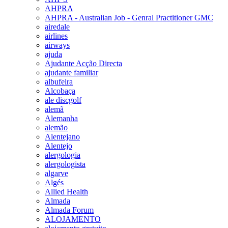
AHPRA
AHPRA - Australian Job - Genral Practitioner GMC
airedale
airlines
airways
ajuda
Ajudante Acção Directa
ajudante familiar
albufeira
Alcobaça
ale discgolf
alemã
Alemanha
alemão
Alentejano
Alentejo
alergologia
alergologista
algarve
Algés
Allied Health
Almada
Almada Forum
ALOJAMENTO