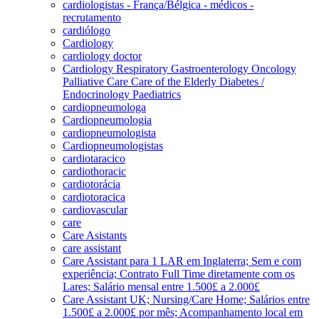
cardiologistas - França/Bélgica - médicos -
recrutamento
cardiólogo
Cardiology
cardiology doctor
Cardiology Respiratory Gastroenterology Oncology
Palliative Care Care of the Elderly Diabetes /
Endocrinology Paediatrics
cardiopneumologa
Cardiopneumologia
cardiopneumologista
Cardiopneumologistas
cardiotaracico
cardiothoracic
cardiotorácia
cardiotoracica
cardiovascular
care
Care Asistants
care assistant
Care Assistant para 1 LAR em Inglaterra; Sem e com
experiência; Contrato Full Time diretamente com os
Lares; Salário mensal entre 1.500£ a 2.000£
Care Assistant UK; Nursing/Care Home; Salários entre
1.500£ a 2.000£ por mês; Acompanhamento local em