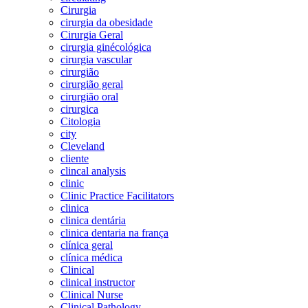
Cirurgia
cirurgia da obesidade
Cirurgia Geral
cirurgia ginécológica
cirurgia vascular
cirurgião
cirurgião geral
cirurgião oral
cirurgica
Citologia
city
Cleveland
cliente
clincal analysis
clinic
Clinic Practice Facilitators
clinica
clinica dentária
clinica dentaria na frança
clínica geral
clínica médica
Clinical
clinical instructor
Clinical Nurse
Clinical Pathology