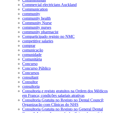
Comissionistas
Commercial electricians Auckland
Communication
community
community health
Community Nurse
community nurses
community pharmacist
Comparticipado registo no NMC
competitive salaries
comprar
comunicação
comunidade
Comunitária
Concurso
Concurso Público
Concursos
consultant
Consultor
consultoria
Consultoria e registo gratuitos na Ordem dos Médicos
em França; condições salariais atrativas
Consultoria Gratuita no Registo no Dental Council;
Organização com Clínicas do NHS
Consultoria Gratuita no Registo no General Dental