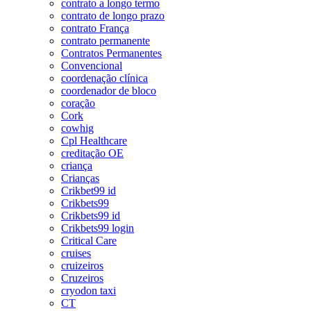
contrato a longo termo
contrato de longo prazo
contrato França
contrato permanente
Contratos Permanentes
Convencional
coordenação clínica
coordenador de bloco
coração
Cork
cowhig
Cpl Healthcare
creditação OE
criança
Crianças
Crikbet99 id
Crikbets99
Crikbets99 id
Crikbets99 login
Critical Care
cruises
cruizeiros
Cruzeiros
cryodon taxi
CT