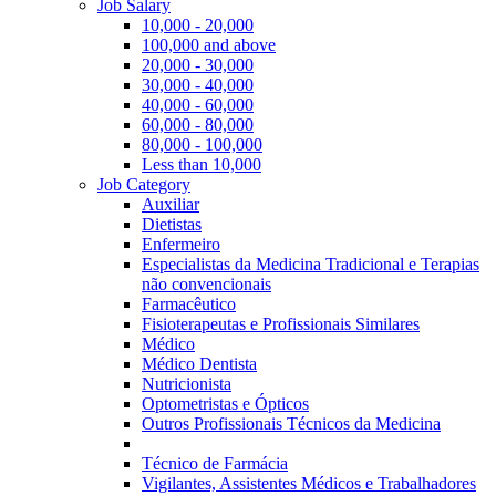
Job Salary
10,000 - 20,000
100,000 and above
20,000 - 30,000
30,000 - 40,000
40,000 - 60,000
60,000 - 80,000
80,000 - 100,000
Less than 10,000
Job Category
Auxiliar
Dietistas
Enfermeiro
Especialistas da Medicina Tradicional e Terapias
não convencionais
Farmacêutico
Fisioterapeutas e Profissionais Similares
Médico
Médico Dentista
Nutricionista
Optometristas e Ópticos
Outros Profissionais Técnicos da Medicina
Técnico de Farmácia
Vigilantes, Assistentes Médicos e Trabalhadores