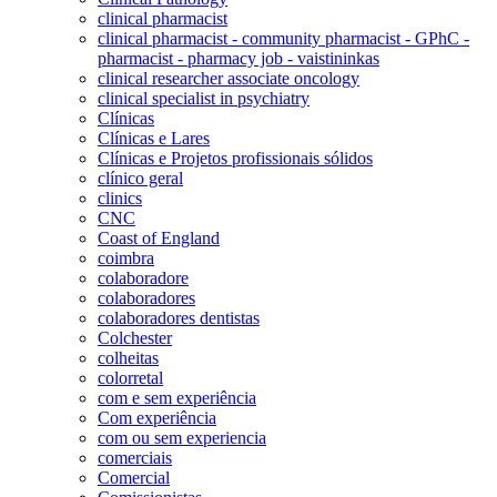
clinical pharmacist
clinical pharmacist - community pharmacist - GPhC -
pharmacist - pharmacy job - vaistininkas
clinical researcher associate oncology
clinical specialist in psychiatry
Clínicas
Clínicas e Lares
Clínicas e Projetos profissionais sólidos
clínico geral
clinics
CNC
Coast of England
coimbra
colaboradore
colaboradores
colaboradores dentistas
Colchester
colheitas
colorretal
com e sem experiência
Com experiência
com ou sem experiencia
comerciais
Comercial