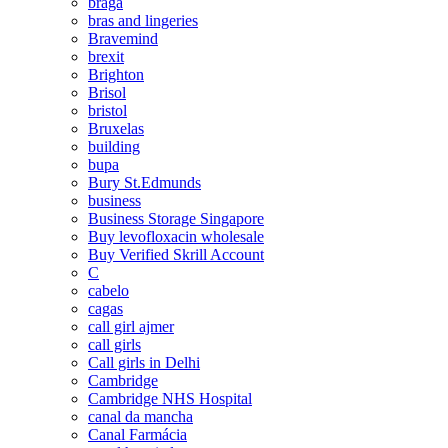
braga
bras and lingeries
Bravemind
brexit
Brighton
Brisol
bristol
Bruxelas
building
bupa
Bury St.Edmunds
business
Business Storage Singapore
Buy levofloxacin wholesale
Buy Verified Skrill Account
C
cabelo
cagas
call girl ajmer
call girls
Call girls in Delhi
Cambridge
Cambridge NHS Hospital
canal da mancha
Canal Farmácia