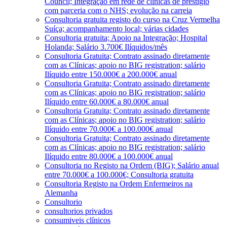
Council; Integração em rede de clínicas de prestígio
com parceria com o NHS; evolução na carreia
Consultoria gratuita registo do curso na Cruz Vermelha
Suíça; acompanhamento local; várias cidades
Consultoria gratuita; Apoio na Integração; Hospital
Holanda; Salário 3.700€ Ilíquidos/mês
Consultoria Gratuita; Contrato assinado diretamente
com as Clínicas; apoio no BIG registration; salário
Ilíquido entre 150.000€ a 200.000€ anual
Consultoria Gratuita; Contrato assinado diretamente
com as Clínicas; apoio no BIG registration; salário
Ilíquido entre 60.000€ a 80.000€ anual
Consultoria Gratuita; Contrato assinado diretamente
com as Clínicas; apoio no BIG registration; salário
Ilíquido entre 70.000€ a 100.000€ anual
Consultoria Gratuita; Contrato assinado diretamente
com as Clínicas; apoio no BIG registration; salário
Ilíquido entre 80.000€ a 100.000€ anual
Consultoria no Registo na Ordem (BIG); Salário anual
entre 70.000€ a 100.000€; Consultoria gratuita
Consultoria Registo na Ordem Enfermeiros na
Alemanha
Consultorio
consultorios privados
consumiveis clínicos