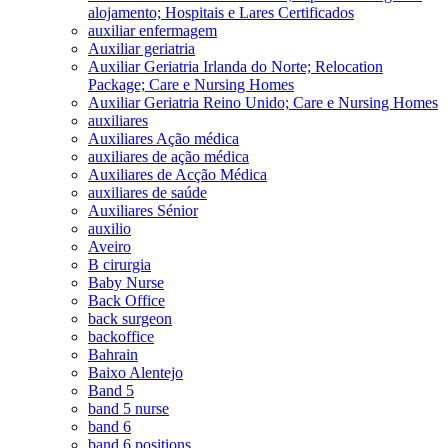
alojamento; Hospitais e Lares Certificados
auxiliar enfermagem
Auxiliar geriatria
Auxiliar Geriatria Irlanda do Norte; Relocation
Package; Care e Nursing Homes
Auxiliar Geriatria Reino Unido; Care e Nursing Homes
auxiliares
Auxiliares Ação médica
auxiliares de ação médica
Auxiliares de Acção Médica
auxiliares de saúde
Auxiliares Sénior
auxilio
Aveiro
B cirurgia
Baby Nurse
Back Office
back surgeon
backoffice
Bahrain
Baixo Alentejo
Band 5
band 5 nurse
band 6
band 6 positions