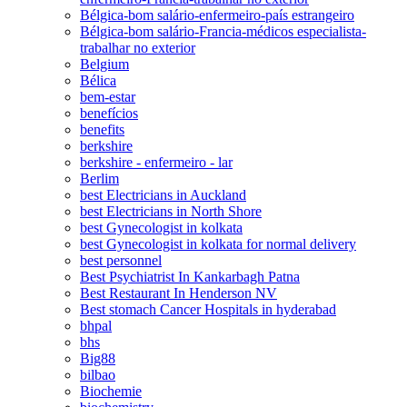
Bélgica-bom salário-enfermeiro-país estrangeiro
Bélgica-bom salário-Francia-médicos especialista-
trabalhar no exterior
Belgium
Bélica
bem-estar
benefícios
benefits
berkshire
berkshire - enfermeiro - lar
Berlim
best Electricians in Auckland
best Electricians in North Shore
best Gynecologist in kolkata
best Gynecologist in kolkata for normal delivery
best personnel
Best Psychiatrist In Kankarbagh Patna
Best Restaurant In Henderson NV
Best stomach Cancer Hospitals in hyderabad
bhpal
bhs
Big88
bilbao
Biochemie