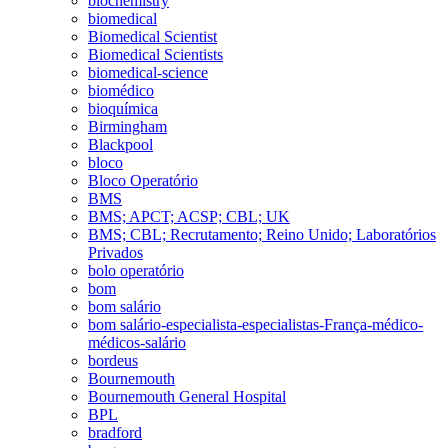
biochemistry
biomedical
Biomedical Scientist
Biomedical Scientists
biomedical-science
biomédico
bioquímica
Birmingham
Blackpool
bloco
Bloco Operatório
BMS
BMS; APCT; ACSP; CBL; UK
BMS; CBL; Recrutamento; Reino Unido; Laboratórios
Privados
bolo operatório
bom
bom salário
bom salário-especialista-especialistas-França-médico-
médicos-salário
bordeus
Bournemouth
Bournemouth General Hospital
BPL
bradford