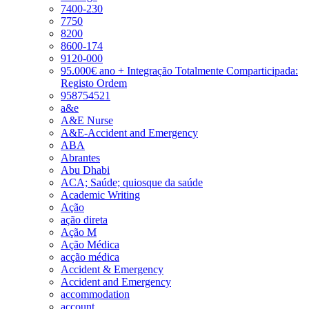
7400-230
7750
8200
8600-174
9120-000
95.000€ ano + Integração Totalmente Comparticipada:
Registo Ordem
958754521
a&e
A&E Nurse
A&E-Accident and Emergency
ABA
Abrantes
Abu Dhabi
ACA; Saúde; quiosque da saúde
Academic Writing
Ação
ação direta
Ação M
Ação Médica
acção médica
Accident & Emergency
Accident and Emergency
accommodation
account