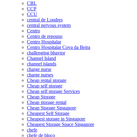
CBL
CCP
CCU
central de Londres
central nervous system
Centro
Centro de repouso
Centro Hospitalar
Centro Hospitalar Cova da Beira
challenging bhavior
Channel Island
channel islands
charge nurse
charge nurses
Cheap rental storage
Cheap self storage
Cheap self storage Services
Cheap Storage
Cheap storage rental
Cheap Storage Singapore
Cheapest Self Storage
Cheapest storage in Singapore
Cheapest Storage Space Singapore
chefe
chefe de bloco