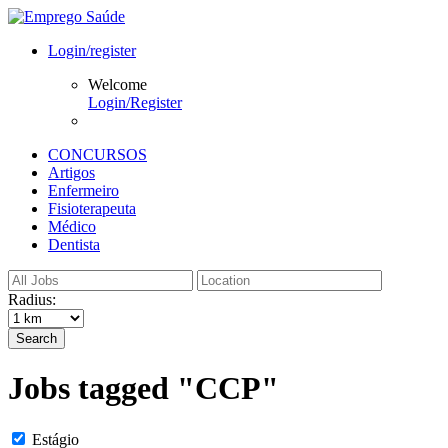
Login/register
Welcome
Login/Register
CONCURSOS
Artigos
Enfermeiro
Fisioterapeuta
Médico
Dentista
Radius:
Search
Jobs tagged "CCP"
Estágio