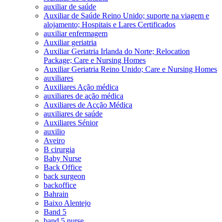
auxiliar de saúde
Auxiliar de Saúde Reino Unido; suporte na viagem e
alojamento; Hospitais e Lares Certificados
auxiliar enfermagem
Auxiliar geriatria
Auxiliar Geriatria Irlanda do Norte; Relocation
Package; Care e Nursing Homes
Auxiliar Geriatria Reino Unido; Care e Nursing Homes
auxiliares
Auxiliares Ação médica
auxiliares de ação médica
Auxiliares de Acção Médica
auxiliares de saúde
Auxiliares Sénior
auxilio
Aveiro
B cirurgia
Baby Nurse
Back Office
back surgeon
backoffice
Bahrain
Baixo Alentejo
Band 5
band 5 nurse