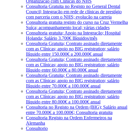
Organização com Clínicas do NHS
Consultoria Gratuita no Registo no General Dental
Council; Integração em rede de clínicas de prestígio
com parceria com o NHS; evolução na carreia
Consultoria gratuita registo do curso na Cruz Vermelha
Suíça; acompanhamento local; várias cidades
Consultoria gratuita; Apoio na Integração; Hospital
Holanda; Salário 3.700€ Ilíquidos/mês
Consultoria Gratuita; Contrato assinado diretamente
com as Clínicas; apoio no BIG registration; salário
Ilíquido entre 150.000€ a 200.000€ anual
Consultoria Gratuita; Contrato assinado diretamente
com as Clínicas; apoio no BIG registration; salário
Ilíquido entre 60.000€ a 80.000€ anual
Consultoria Gratuita; Contrato assinado diretamente
com as Clínicas; apoio no BIG registration; salário
Ilíquido entre 70.000€ a 100.000€ anual
Consultoria Gratuita; Contrato assinado diretamente
com as Clínicas; apoio no BIG registration; salário
Ilíquido entre 80.000€ a 100.000€ anual
Consultoria no Registo na Ordem (BIG); Salário anual
entre 70.000€ a 100.000€; Consultoria gratuita
Consultoria Registo na Ordem Enfermeiros na
Alemanha
Consultorio