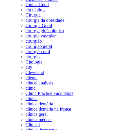
Cínica Geral
circulating
Cirurgia
cirurgia da obesidade
Cirurgia Geral
cirurgia ginécológica
cirurgia vascular
cirurgião
cirurgião geral
cirurgião oral
cirurgica
Citologia
city
Cleveland
cliente
clincal analysis
clinic
Clinic Practice Facilitators
clinica
clinica dentária
clinica dentaria na frança
clínica geral
clínica médica
Clinical
clinical instructor