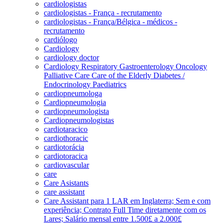
cardiologistas
cardiologistas - França - recrutamento
cardiologistas - França/Bélgica - médicos -
recrutamento
cardiólogo
Cardiology
cardiology doctor
Cardiology Respiratory Gastroenterology Oncology
Palliative Care Care of the Elderly Diabetes /
Endocrinology Paediatrics
cardiopneumologa
Cardiopneumologia
cardiopneumologista
Cardiopneumologistas
cardiotaracico
cardiothoracic
cardiotorácia
cardiotoracica
cardiovascular
care
Care Asistants
care assistant
Care Assistant para 1 LAR em Inglaterra; Sem e com
experiência; Contrato Full Time diretamente com os
Lares; Salário mensal entre 1.500£ a 2.000£