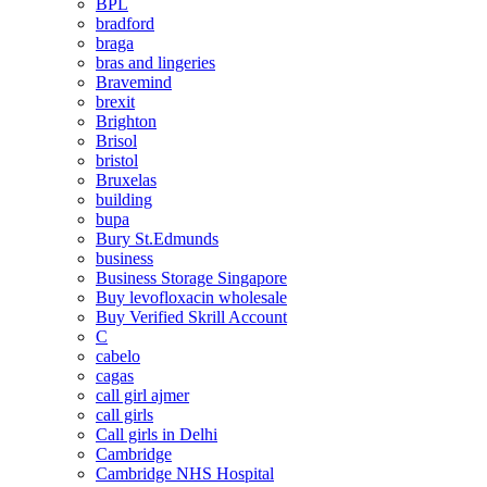
BPL
bradford
braga
bras and lingeries
Bravemind
brexit
Brighton
Brisol
bristol
Bruxelas
building
bupa
Bury St.Edmunds
business
Business Storage Singapore
Buy levofloxacin wholesale
Buy Verified Skrill Account
C
cabelo
cagas
call girl ajmer
call girls
Call girls in Delhi
Cambridge
Cambridge NHS Hospital