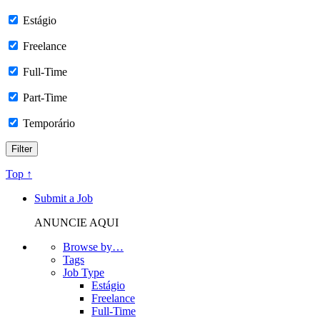
Estágio
Freelance
Full-Time
Part-Time
Temporário
Top ↑
Submit a Job
ANUNCIE AQUI
Browse by…
Tags
Job Type
Estágio
Freelance
Full-Time