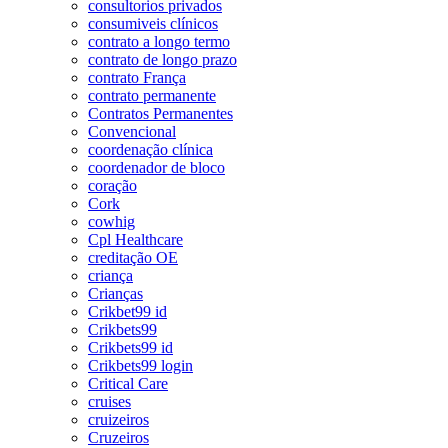
consultorios privados
consumiveis clínicos
contrato a longo termo
contrato de longo prazo
contrato França
contrato permanente
Contratos Permanentes
Convencional
coordenação clínica
coordenador de bloco
coração
Cork
cowhig
Cpl Healthcare
creditação OE
criança
Crianças
Crikbet99 id
Crikbets99
Crikbets99 id
Crikbets99 login
Critical Care
cruises
cruizeiros
Cruzeiros