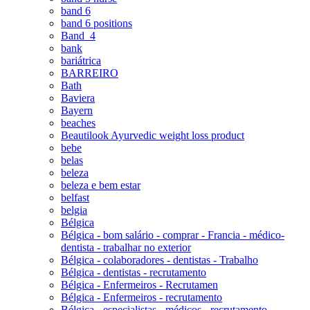
band 6
band 6 positions
Band_4
bank
bariátrica
BARREIRO
Bath
Baviera
Bayern
beaches
Beautilook Ayurvedic weight loss product
bebe
belas
beleza
beleza e bem estar
belfast
belgia
Bélgica
Bélgica - bom salário - comprar - Francia - médico-
dentista - trabalhar no exterior
Bélgica - colaboradores - dentistas - Trabalho
Bélgica - dentistas - recrutamento
Bélgica - Enfermeiros - Recrutamen
Bélgica - Enfermeiros - recrutamento
Bélgica - especialistas - médicos - recrutamento