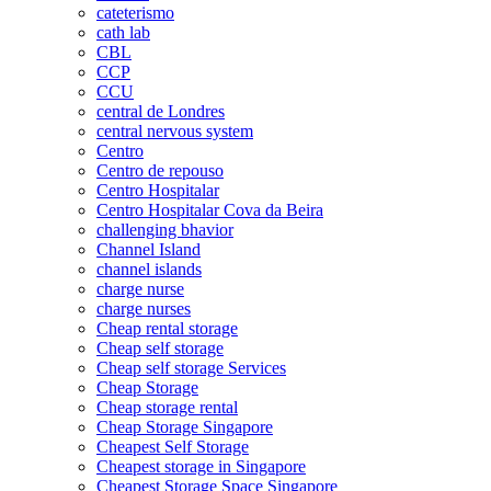
cateterismo
cath lab
CBL
CCP
CCU
central de Londres
central nervous system
Centro
Centro de repouso
Centro Hospitalar
Centro Hospitalar Cova da Beira
challenging bhavior
Channel Island
channel islands
charge nurse
charge nurses
Cheap rental storage
Cheap self storage
Cheap self storage Services
Cheap Storage
Cheap storage rental
Cheap Storage Singapore
Cheapest Self Storage
Cheapest storage in Singapore
Cheapest Storage Space Singapore