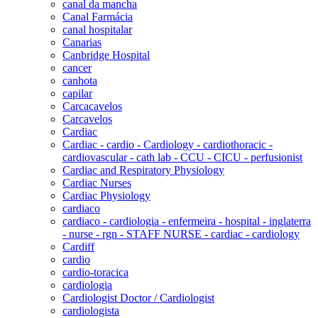
canal da mancha
Canal Farmácia
canal hospitalar
Canarias
Canbridge Hospital
cancer
canhota
capilar
Carcacavelos
Carcavelos
Cardiac
Cardiac - cardio - Cardiology - cardiothoracic -
cardiovascular - cath lab - CCU - CICU - perfusionist
Cardiac and Respiratory Physiology
Cardiac Nurses
Cardiac Physiology
cardiaco
cardiaco - cardiologia - enfermeira - hospital - inglaterra
- nurse - rgn - STAFF NURSE - cardiac - cardiology
Cardiff
cardio
cardio-toracica
cardiologia
Cardiologist Doctor / Cardiologist
cardiologista