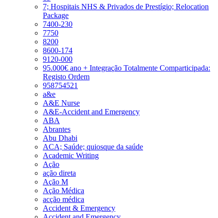
7; Hospitais NHS & Privados de Prestígio; Relocation
Package
7400-230
7750
8200
8600-174
9120-000
95.000€ ano + Integração Totalmente Comparticipada:
Registo Ordem
958754521
a&e
A&E Nurse
A&E-Accident and Emergency
ABA
Abrantes
Abu Dhabi
ACA; Saúde; quiosque da saúde
Academic Writing
Ação
ação direta
Ação M
Ação Médica
acção médica
Accident & Emergency
Accident and Emergency