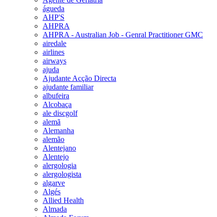
águeda
AHP'S
AHPRA
AHPRA - Australian Job - Genral Practitioner GMC
airedale
airlines
airways
ajuda
Ajudante Acção Directa
ajudante familiar
albufeira
Alcobaça
ale discgolf
alemã
Alemanha
alemão
Alentejano
Alentejo
alergologia
alergologista
algarve
Algés
Allied Health
Almada