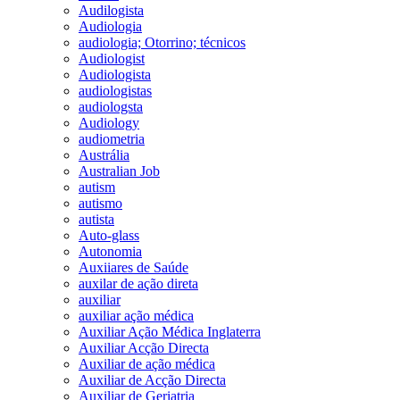
Audilogista
Audiologia
audiologia; Otorrino; técnicos
Audiologist
Audiologista
audiologistas
audiologsta
Audiology
audiometria
Austrália
Australian Job
autism
autismo
autista
Auto-glass
Autonomia
Auxiiares de Saúde
auxilar de ação direta
auxiliar
auxiliar ação médica
Auxiliar Ação Médica Inglaterra
Auxiliar Acção Directa
Auxiliar de ação médica
Auxiliar de Acção Directa
Auxiliar de Geriatria