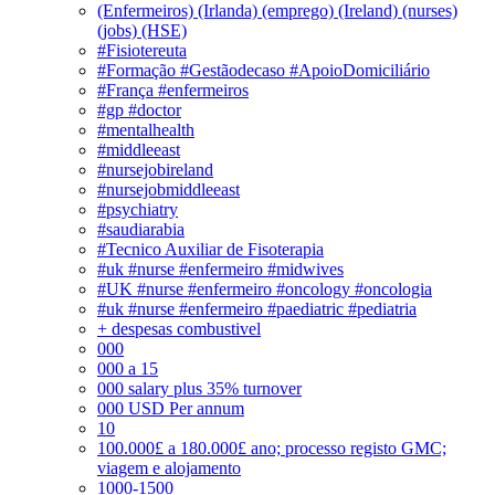
(Enfermeiros) (Irlanda) (emprego) (Ireland) (nurses)
(jobs) (HSE)
#Fisiotereuta
#Formação #Gestãodecaso #ApoioDomiciliário
#França #enfermeiros
#gp #doctor
#mentalhealth
#middleeast
#nursejobireland
#nursejobmiddleeast
#psychiatry
#saudiarabia
#Tecnico Auxiliar de Fisoterapia
#uk #nurse #enfermeiro #midwives
#UK #nurse #enfermeiro #oncology #oncologia
#uk #nurse #enfermeiro #paediatric #pediatria
+ despesas combustivel
000
000 a 15
000 salary plus 35% turnover
000 USD Per annum
10
100.000£ a 180.000£ ano; processo registo GMC;
viagem e alojamento
1000-1500