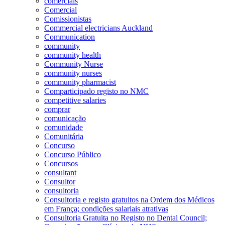
comerciais
Comercial
Comissionistas
Commercial electricians Auckland
Communication
community
community health
Community Nurse
community nurses
community pharmacist
Comparticipado registo no NMC
competitive salaries
comprar
comunicação
comunidade
Comunitária
Concurso
Concurso Público
Concursos
consultant
Consultor
consultoria
Consultoria e registo gratuitos na Ordem dos Médicos
em França; condições salariais atrativas
Consultoria Gratuita no Registo no Dental Council;