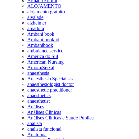
Almada Forum
ALOJAMENTO
alojamento gratuito
alvalade
alzheimer
amadora
Ambani book
Ambani book id
Ambanibook
ambulance service
America do Sul
American Nursing
Amora/Seixal
anaesthesia
Anaesthesia Specialists
anaesthesiologist doctor
anaesthetic practitioner
anaesthetics
anaesthetist
Análises
Análises Clínicas
Análises Clinicas e Saúde Pública
analista
analista funcional
Anatomia