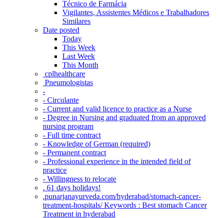
Técnico de Farmácia
Vigilantes, Assistentes Médicos e Trabalhadores
Similares
Date posted
Today
This Week
Last Week
This Month
‎ cplhealthcare‬
Pneumologistas
-
- Circulante
- Current and valid licence to practice as a Nurse
- Degree in Nursing and graduated from an approved
nursing program
- Full time contract
- Knowledge of German (required)
- Permanent contract
- Professional experience in the intended field of
practice
- Willingness to relocate
. 61 days holidays!
.punarjanayurveda.com/hyderabad/stomach-cancer-
treatment-hospitals/ Keywords : Best stomach Cancer
Treatment in hyderabad