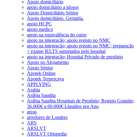
Apoio domiciliário
apoio domiciliário a idosos
Apoio Domiciliário Sénior
Apoio domiciliário. Geriatría.
apoio HCPC
apoio medico
apoio na equivalência do curso
apoio na integração; apoio registo no NMC
apoio na integração; apoio registo no NMC; preparação
+ exame IELTS suportados pelo hospital
apoio na integração; Hospital Privado de prestígio
Apoio no Alojamento
Apoio Sénior
Apotek Online
Apotek Terpercaya
APPLYING
Arabia
Arábia Saudita
Arábia Saudita Hospitais de Prestígio; Registo Gratuito;
36.000€ a 60.000€ Líquidos por Ano
areas
arredores de Londres
ARS
ARSLVT
ARSLVT Ortopedia