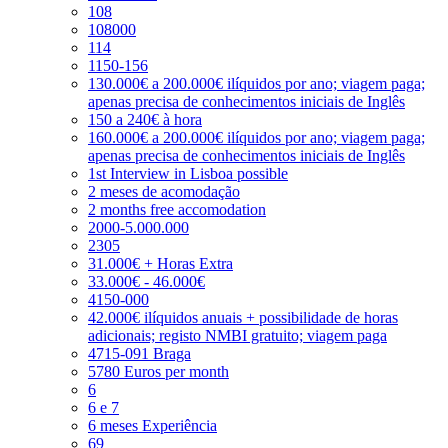
108
108000
114
1150-156
130.000€ a 200.000€ ilíquidos por ano; viagem paga;
apenas precisa de conhecimentos iniciais de Inglês
150 a 240€ à hora
160.000€ a 200.000€ ilíquidos por ano; viagem paga;
apenas precisa de conhecimentos iniciais de Inglês
1st Interview in Lisboa possible
2 meses de acomodação
2 months free accomodation
2000-5.000.000
2305
31.000€ + Horas Extra
33.000€ - 46.000€
4150-000
42.000€ ilíquidos anuais + possibilidade de horas
adicionais; registo NMBI gratuito; viagem paga
4715-091 Braga
5780 Euros per month
6
6 e 7
6 meses Experiência
69