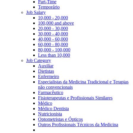
Part-Time
Temporário
Job Salary
10,000 - 20,000
100,000 and above
20,000 - 30,000
30,000 - 40,000
40,000 - 60,000
60,000 - 80,000
80,000 - 100,000
Less than 10,000
Job Category
Auxiliar
Dietistas
Enfermeiro
Especialistas da Medicina Tradicional e Terapias
não convencionais
Farmacêutico
Fisioterapeutas e Profissionais Similares
Médico
Médico Dentista
Nutricionista
Optometristas e Ópticos
Outros Profissionais Técnicos da Medicina