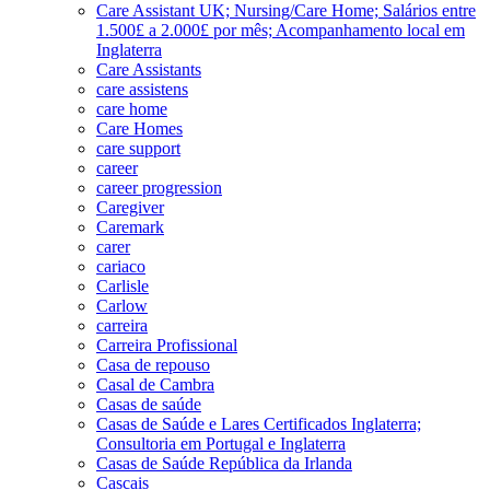
Care Assistant UK; Nursing/Care Home; Salários entre
1.500£ a 2.000£ por mês; Acompanhamento local em
Inglaterra
Care Assistants
care assistens
care home
Care Homes
care support
career
career progression
Caregiver
Caremark
carer
cariaco
Carlisle
Carlow
carreira
Carreira Profissional
Casa de repouso
Casal de Cambra
Casas de saúde
Casas de Saúde e Lares Certificados Inglaterra;
Consultoria em Portugal e Inglaterra
Casas de Saúde República da Irlanda
Cascais