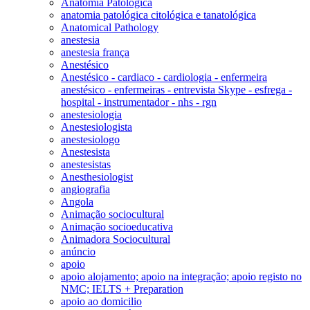
Anatomia Patológica
anatomia patológica citológica e tanatológica
Anatomical Pathology
anestesia
anestesia frança
Anestésico
Anestésico - cardiaco - cardiologia - enfermeira
anestésico - enfermeiras - entrevista Skype - esfrega -
hospital - instrumentador - nhs - rgn
anestesiologia
Anestesiologista
anestesiologo
Anestesista
anestesistas
Anesthesiologist
angiografia
Angola
Animação sociocultural
Animação socioeducativa
Animadora Sociocultural
anúncio
apoio
apoio alojamento; apoio na integração; apoio registo no
NMC; IELTS + Preparation
apoio ao domicilio