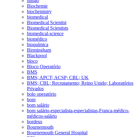
bilbao
Biochemie
biochemistry
biomedical
Biomedical Scientist
Biomedical Scientists
biomedical-science
biomédico
bioquímica
Birmingham
Blackpool
bloco
Bloco Operatório
BMS
BMS; APCT; ACSP; CBL; UK
BMS; CBL; Recrutamento; Reino Unido; Laboratórios
Privados
bolo operatório
bom
bom salário
bom salário-especialista-especialistas-França-médico-
médicos-salário
bordeus
Bournemouth
Bournemouth General Hospital