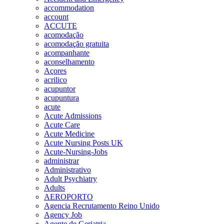
accommodation
account
ACCUTE
acomodação
acomodação gratuita
acompanhante
aconselhamento
Açores
acrilico
acupuntor
acupuntura
acute
Acute Admissions
Acute Care
Acute Medicine
Acute Nursing Posts UK
Acute-Nursing-Jobs
administrar
Administrativo
Adult Psychiatry
Adults
AEROPORTO
Agencia Recrutamento Reino Unido
Agency Job
Agente de Geriatria