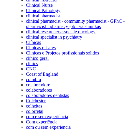
Clinical Nurse
Clinical Pathology
clinical pharmacist
clinical pharmacist - community pharmacist - GPhC -
pharmacist - pharmacy job - vaistininkas
clinical researcher associate oncology
clinical specialist in psychiatry
Clínicas
Clínicas e Lares
Clínicas e Projetos profissionais sólidos
clínico geral
clinics
CNC
Coast of England
coimbra
colaboradore
colaboradores
colaboradores dentistas
Colchester
colheitas
colorretal
com e sem experiência
Com experiência
com ou sem experiencia