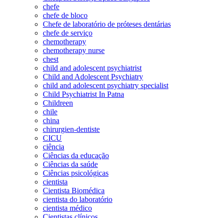
chefe
chefe de bloco
Chefe de laboratório de próteses dentárias
chefe de serviço
chemotherapy
chemotherapy nurse
chest
child and adolescent psychiatrist
Child and Adolescent Psychiatry
child and adolescent psychiatry specialist
Child Psychiatrist In Patna
Childreen
chile
china
chirurgien-dentiste
CICU
ciência
Ciências da educação
Ciências da saúde
Ciências psicológicas
cientista
Cientista Biomédica
cientista do laboratório
cientista médico
Cientistas clínicos