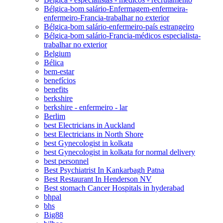
Bélgica-bom salário-Enfermagem-enfermeira-
enfermeiro-Francia-trabalhar no exterior
Bélgica-bom salário-enfermeiro-país estrangeiro
Bélgica-bom salário-Francia-médicos especialista-
trabalhar no exterior
Belgium
Bélica
bem-estar
benefícios
benefits
berkshire
berkshire - enfermeiro - lar
Berlim
best Electricians in Auckland
best Electricians in North Shore
best Gynecologist in kolkata
best Gynecologist in kolkata for normal delivery
best personnel
Best Psychiatrist In Kankarbagh Patna
Best Restaurant In Henderson NV
Best stomach Cancer Hospitals in hyderabad
bhpal
bhs
Big88