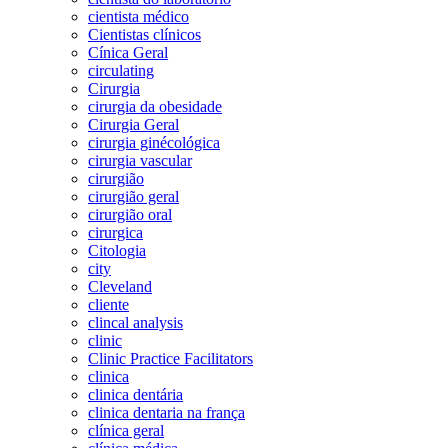
cientista médico
Cientistas clínicos
Cínica Geral
circulating
Cirurgia
cirurgia da obesidade
Cirurgia Geral
cirurgia ginécológica
cirurgia vascular
cirurgião
cirurgião geral
cirurgião oral
cirurgica
Citologia
city
Cleveland
cliente
clincal analysis
clinic
Clinic Practice Facilitators
clinica
clinica dentária
clinica dentaria na frança
clínica geral