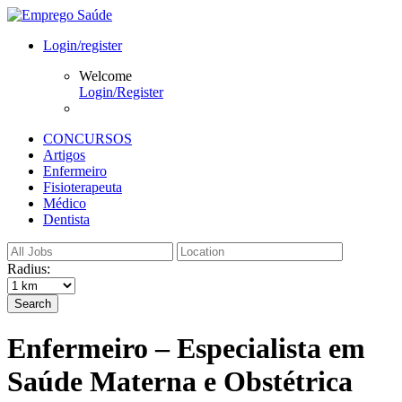
Login/register
Welcome
Login/Register
CONCURSOS
Artigos
Enfermeiro
Fisioterapeuta
Médico
Dentista
Radius:
Search
Enfermeiro – Especialista em
Saúde Materna e Obstétrica