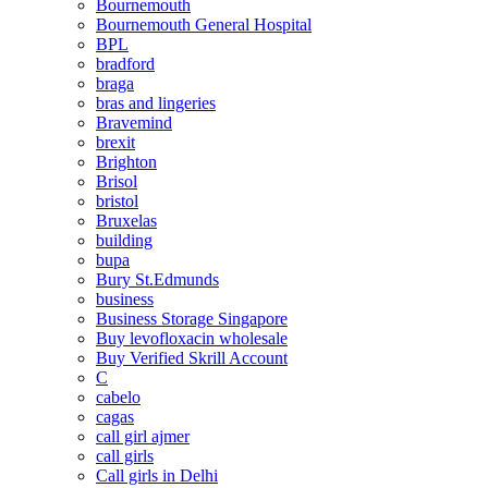
Bournemouth
Bournemouth General Hospital
BPL
bradford
braga
bras and lingeries
Bravemind
brexit
Brighton
Brisol
bristol
Bruxelas
building
bupa
Bury St.Edmunds
business
Business Storage Singapore
Buy levofloxacin wholesale
Buy Verified Skrill Account
C
cabelo
cagas
call girl ajmer
call girls
Call girls in Delhi