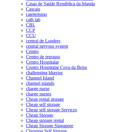
Casas de Saúde República da Irlanda
Cascais
cateterismo
cath lab
CBL
CCP
CCU
central de Londres
central nervous system
Centro
Centro de repouso
Centro Hospitalar
Centro Hospitalar Cova da Beira
challenging bhavior
Channel Island
channel islands
charge nurse
charge nurses
Cheap rental storage
Cheap self storage
Cheap self storage Services
Cheap Storage
Cheap storage rental
Cheap Storage Singapore
Cheapest Self Storage