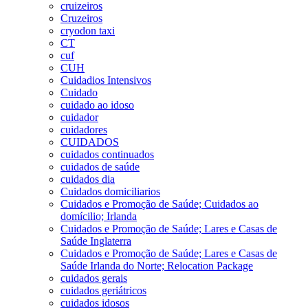
cruizeiros
Cruzeiros
cryodon taxi
CT
cuf
CUH
Cuidadios Intensivos
Cuidado
cuidado ao idoso
cuidador
cuidadores
CUIDADOS
cuidados continuados
cuidados de saúde
cuidados dia
Cuidados domiciliarios
Cuidados e Promoção de Saúde; Cuidados ao
domícilio; Irlanda
Cuidados e Promoção de Saúde; Lares e Casas de
Saúde Inglaterra
Cuidados e Promoção de Saúde; Lares e Casas de
Saúde Irlanda do Norte; Relocation Package
cuidados gerais
cuidados geriátricos
cuidados idosos