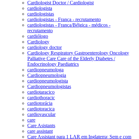
Cardiologist Doctor / Cardiologist
cardiologista
cardiologistas
cardiologistas - França - recrutamento
cardiologistas - França/Bélgica - médicos -
recrutamento
cardiólogo
Cardiology
cardiology doctor
Cardiology Respiratory Gastroenterology Oncology
Palliative Care Care of the Elderly Diabetes /
Endocrinology Paediatrics
cardiopneumologa
Cardiopneumologia
cardiopneumologista
Cardiopneumologistas
cardiotaracico
cardiothoracic
cardiotorácia
cardiotoracica
cardiovascular
care
Care Asistants
care assistant
Care Assistant para 1 LAR em Inglaterra; Sem e com