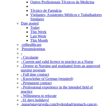
Outros Profissionais Técnicos da Medicina
Técnico de Farmácia
Vigilantes, Assistentes Médicos e Trabalhadores
Similares
Date posted
Today
This Week
Last Week
This Month
‎ cplhealthcare‬
Pneumologistas
-
- Circulante
- Current and valid licence to practice as a Nurse
- Degree in Nursing and graduated from an approved
nursing program
- Full time contract
- Knowledge of German (required)
- Permanent contract
- Professional experience in the intended field of
practice
- Willingness to relocate
. 61 days holidays!
.punarjanayurveda.com/hyderabad/stomach-cancer-