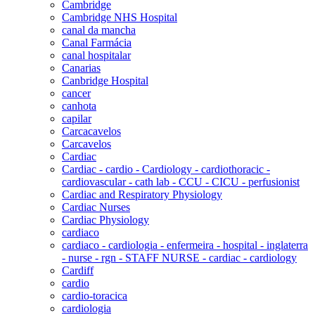
Cambridge
Cambridge NHS Hospital
canal da mancha
Canal Farmácia
canal hospitalar
Canarias
Canbridge Hospital
cancer
canhota
capilar
Carcacavelos
Carcavelos
Cardiac
Cardiac - cardio - Cardiology - cardiothoracic -
cardiovascular - cath lab - CCU - CICU - perfusionist
Cardiac and Respiratory Physiology
Cardiac Nurses
Cardiac Physiology
cardiaco
cardiaco - cardiologia - enfermeira - hospital - inglaterra
- nurse - rgn - STAFF NURSE - cardiac - cardiology
Cardiff
cardio
cardio-toracica
cardiologia