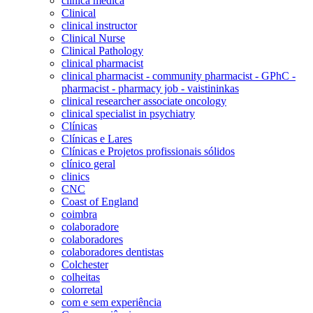
clínica médica
Clinical
clinical instructor
Clinical Nurse
Clinical Pathology
clinical pharmacist
clinical pharmacist - community pharmacist - GPhC -
pharmacist - pharmacy job - vaistininkas
clinical researcher associate oncology
clinical specialist in psychiatry
Clínicas
Clínicas e Lares
Clínicas e Projetos profissionais sólidos
clínico geral
clinics
CNC
Coast of England
coimbra
colaboradore
colaboradores
colaboradores dentistas
Colchester
colheitas
colorretal
com e sem experiência