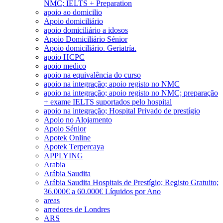
NMC; IELTS + Preparation
apoio ao domicilio
Apoio domiciliário
apoio domiciliário a idosos
Apoio Domiciliário Sénior
Apoio domiciliário. Geriatría.
apoio HCPC
apoio medico
apoio na equivalência do curso
apoio na integração; apoio registo no NMC
apoio na integração; apoio registo no NMC; preparação
+ exame IELTS suportados pelo hospital
apoio na integração; Hospital Privado de prestígio
Apoio no Alojamento
Apoio Sénior
Apotek Online
Apotek Terpercaya
APPLYING
Arabia
Arábia Saudita
Arábia Saudita Hospitais de Prestígio; Registo Gratuito;
36.000€ a 60.000€ Líquidos por Ano
areas
arredores de Londres
ARS