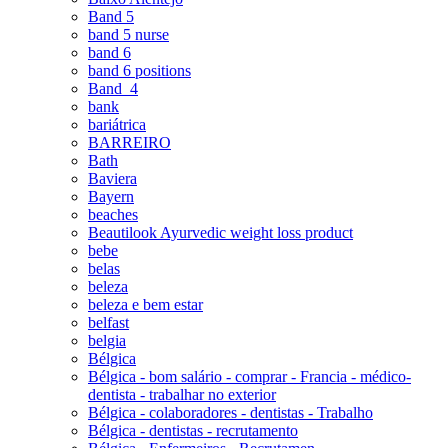
Band 5
band 5 nurse
band 6
band 6 positions
Band_4
bank
bariátrica
BARREIRO
Bath
Baviera
Bayern
beaches
Beautilook Ayurvedic weight loss product
bebe
belas
beleza
beleza e bem estar
belfast
belgia
Bélgica
Bélgica - bom salário - comprar - Francia - médico-
dentista - trabalhar no exterior
Bélgica - colaboradores - dentistas - Trabalho
Bélgica - dentistas - recrutamento