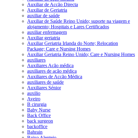
Auxiliar de Acção Directa
Auxiliar de Geriatria
auxiliar de saúde
Auxiliar de Saúde Reino Unido; suporte na viagem e
alojamento; Hospitais e Lares Certificados
auxiliar enfermagem
Auxiliar geriatria
Auxiliar Geriatria Irlanda do Norte; Relocation
Package; Care e Nursing Homes
Auxiliar Geriatria Reino Unido; Care e Nursing Homes
auxiliares
Auxiliares Ação médica
auxiliares de ação médica
Auxiliares de Acção Médica
auxiliares de saúde
Auxiliares Sénior
auxilio
Aveiro
B cirurgia
Baby Nurse
Back Office
back surgeon
backoffice
Bahrain
Baixo Alentejo