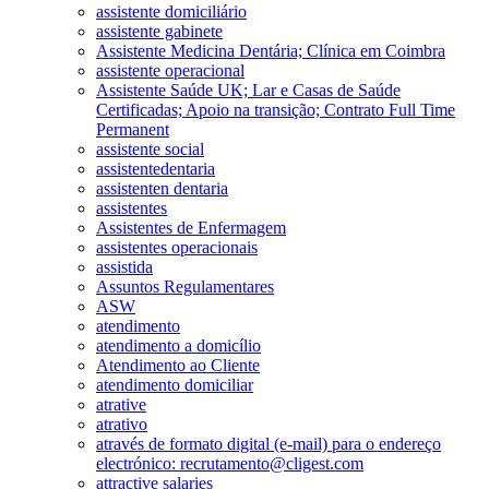
assistente domiciliário
assistente gabinete
Assistente Medicina Dentária; Clínica em Coimbra
assistente operacional
Assistente Saúde UK; Lar e Casas de Saúde
Certificadas; Apoio na transição; Contrato Full Time
Permanent
assistente social
assistentedentaria
assistenten dentaria
assistentes
Assistentes de Enfermagem
assistentes operacionais
assistida
Assuntos Regulamentares
ASW
atendimento
atendimento a domicílio
Atendimento ao Cliente
atendimento domiciliar
atrative
atrativo
através de formato digital (e-mail) para o endereço
electrónico: recrutamento@cligest.com
attractive salaries