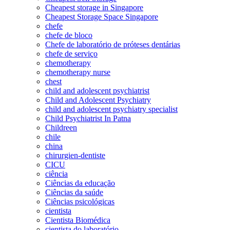
Cheapest storage in Singapore
Cheapest Storage Space Singapore
chefe
chefe de bloco
Chefe de laboratório de próteses dentárias
chefe de serviço
chemotherapy
chemotherapy nurse
chest
child and adolescent psychiatrist
Child and Adolescent Psychiatry
child and adolescent psychiatry specialist
Child Psychiatrist In Patna
Childreen
chile
china
chirurgien-dentiste
CICU
ciência
Ciências da educação
Ciências da saúde
Ciências psicológicas
cientista
Cientista Biomédica
cientista do laboratório