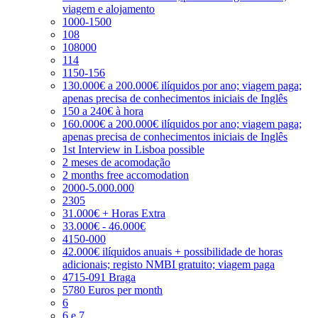
viagem e alojamento
1000-1500
108
108000
114
1150-156
130.000€ a 200.000€ ilíquidos por ano; viagem paga;
apenas precisa de conhecimentos iniciais de Inglês
150 a 240€ à hora
160.000€ a 200.000€ ilíquidos por ano; viagem paga;
apenas precisa de conhecimentos iniciais de Inglês
1st Interview in Lisboa possible
2 meses de acomodação
2 months free accomodation
2000-5.000.000
2305
31.000€ + Horas Extra
33.000€ - 46.000€
4150-000
42.000€ ilíquidos anuais + possibilidade de horas
adicionais; registo NMBI gratuito; viagem paga
4715-091 Braga
5780 Euros per month
6
6 e 7