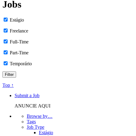
Jobs
Estágio
Freelance
Full-Time
Part-Time
Temporário
Top ↑
Submit a Job
ANUNCIE AQUI
Browse by…
Tags
Job Type
Estágio