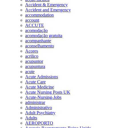
Accident & Emergency
Accident and Emergency
accommodation
account
ACCUTE
acomodação
acomodação gratuita
acompanhante
aconselhamento
Açores
acrilico
acupuntor
acupuntura
acute
Acute Admissions
Acute Care
Acute Medicine
Acute Nursing Posts UK
Acute-Nursing-Jobs
administrar
Administrativo
Adult Psychiatry
Adults
AEROPORTO