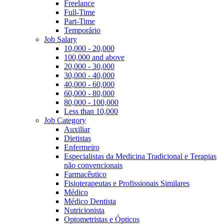
Freelance
Full-Time
Part-Time
Temporário
Job Salary
10,000 - 20,000
100,000 and above
20,000 - 30,000
30,000 - 40,000
40,000 - 60,000
60,000 - 80,000
80,000 - 100,000
Less than 10,000
Job Category
Auxiliar
Dietistas
Enfermeiro
Especialistas da Medicina Tradicional e Terapias
não convencionais
Farmacêutico
Fisioterapeutas e Profissionais Similares
Médico
Médico Dentista
Nutricionista
Optometristas e Ópticos