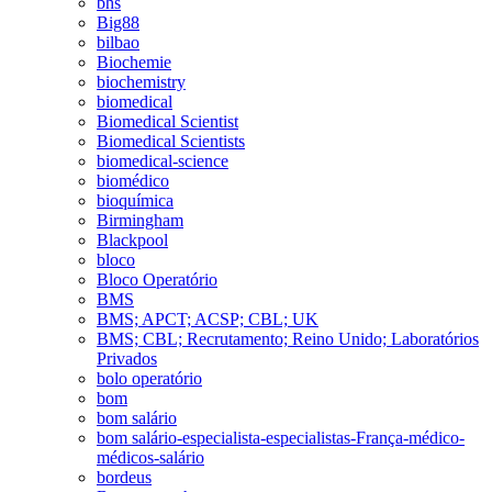
bhs
Big88
bilbao
Biochemie
biochemistry
biomedical
Biomedical Scientist
Biomedical Scientists
biomedical-science
biomédico
bioquímica
Birmingham
Blackpool
bloco
Bloco Operatório
BMS
BMS; APCT; ACSP; CBL; UK
BMS; CBL; Recrutamento; Reino Unido; Laboratórios
Privados
bolo operatório
bom
bom salário
bom salário-especialista-especialistas-França-médico-
médicos-salário
bordeus