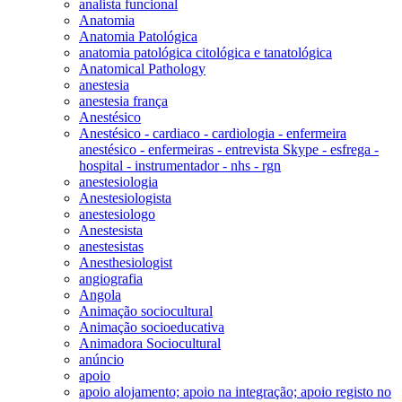
analista funcional
Anatomia
Anatomia Patológica
anatomia patológica citológica e tanatológica
Anatomical Pathology
anestesia
anestesia frança
Anestésico
Anestésico - cardiaco - cardiologia - enfermeira
anestésico - enfermeiras - entrevista Skype - esfrega -
hospital - instrumentador - nhs - rgn
anestesiologia
Anestesiologista
anestesiologo
Anestesista
anestesistas
Anesthesiologist
angiografia
Angola
Animação sociocultural
Animação socioeducativa
Animadora Sociocultural
anúncio
apoio
apoio alojamento; apoio na integração; apoio registo no