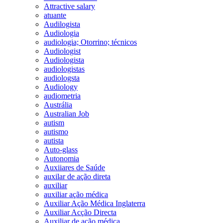
Attractive salary
atuante
Audilogista
Audiologia
audiologia; Otorrino; técnicos
Audiologist
Audiologista
audiologistas
audiologsta
Audiology
audiometria
Austrália
Australian Job
autism
autismo
autista
Auto-glass
Autonomia
Auxiiares de Saúde
auxilar de ação direta
auxiliar
auxiliar ação médica
Auxiliar Ação Médica Inglaterra
Auxiliar Acção Directa
Auxiliar de ação médica