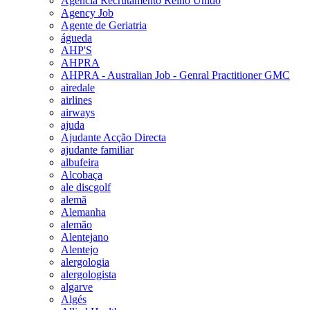
Agencia Recrutamento Reino Unido
Agency Job
Agente de Geriatria
águeda
AHP'S
AHPRA
AHPRA - Australian Job - Genral Practitioner GMC
airedale
airlines
airways
ajuda
Ajudante Acção Directa
ajudante familiar
albufeira
Alcobaça
ale discgolf
alemã
Alemanha
alemão
Alentejano
Alentejo
alergologia
alergologista
algarve
Algés