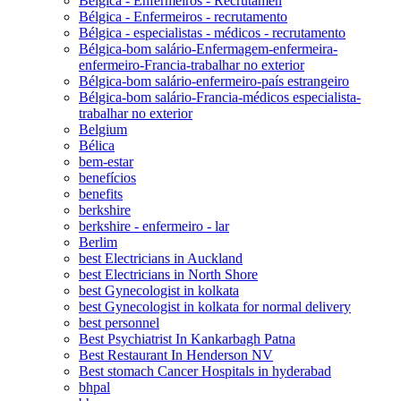
Bélgica - Enfermeiros - Recrutamen
Bélgica - Enfermeiros - recrutamento
Bélgica - especialistas - médicos - recrutamento
Bélgica-bom salário-Enfermagem-enfermeira-
enfermeiro-Francia-trabalhar no exterior
Bélgica-bom salário-enfermeiro-país estrangeiro
Bélgica-bom salário-Francia-médicos especialista-
trabalhar no exterior
Belgium
Bélica
bem-estar
benefícios
benefits
berkshire
berkshire - enfermeiro - lar
Berlim
best Electricians in Auckland
best Electricians in North Shore
best Gynecologist in kolkata
best Gynecologist in kolkata for normal delivery
best personnel
Best Psychiatrist In Kankarbagh Patna
Best Restaurant In Henderson NV
Best stomach Cancer Hospitals in hyderabad
bhpal