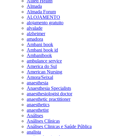
Allied Health
Almada
Almada Forum
ALOJAMENTO
alojamento gratuito
alvalade
alzheimer
amadora
Ambani book
Ambani book id
Ambanibook
ambulance service
America do Sul
American Nursing
Amora/Seixal
anaesthesia
Anaesthesia Specialists
anaesthesiologist doctor
anaesthetic practitioner
anaesthetics
anaesthetist
Análises
Análises Clínicas
Análises Clinicas e Saúde Pública
analista