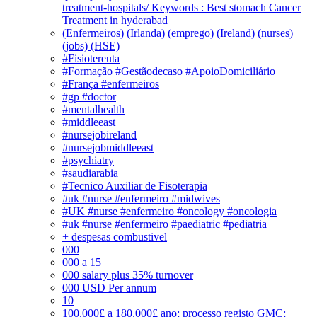
treatment-hospitals/ Keywords : Best stomach Cancer
Treatment in hyderabad
(Enfermeiros) (Irlanda) (emprego) (Ireland) (nurses)
(jobs) (HSE)
#Fisiotereuta
#Formação #Gestãodecaso #ApoioDomiciliário
#França #enfermeiros
#gp #doctor
#mentalhealth
#middleeast
#nursejobireland
#nursejobmiddleeast
#psychiatry
#saudiarabia
#Tecnico Auxiliar de Fisoterapia
#uk #nurse #enfermeiro #midwives
#UK #nurse #enfermeiro #oncology #oncologia
#uk #nurse #enfermeiro #paediatric #pediatria
+ despesas combustivel
000
000 a 15
000 salary plus 35% turnover
000 USD Per annum
10
100.000£ a 180.000£ ano; processo registo GMC;