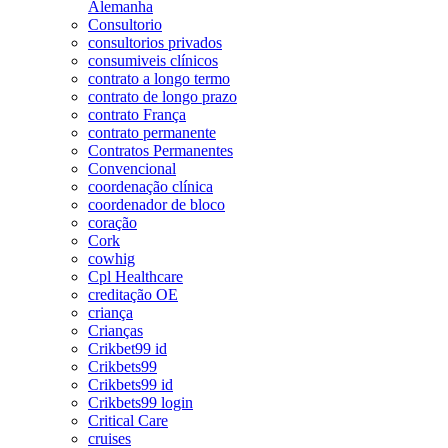
Alemanha
Consultorio
consultorios privados
consumiveis clínicos
contrato a longo termo
contrato de longo prazo
contrato França
contrato permanente
Contratos Permanentes
Convencional
coordenação clínica
coordenador de bloco
coração
Cork
cowhig
Cpl Healthcare
creditação OE
criança
Crianças
Crikbet99 id
Crikbets99
Crikbets99 id
Crikbets99 login
Critical Care
cruises