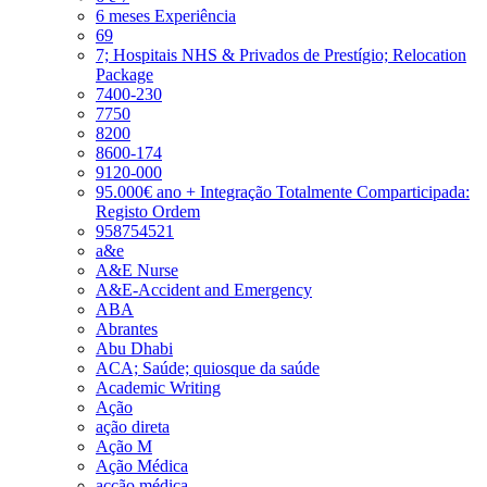
6 meses Experiência
69
7; Hospitais NHS & Privados de Prestígio; Relocation
Package
7400-230
7750
8200
8600-174
9120-000
95.000€ ano + Integração Totalmente Comparticipada:
Registo Ordem
958754521
a&e
A&E Nurse
A&E-Accident and Emergency
ABA
Abrantes
Abu Dhabi
ACA; Saúde; quiosque da saúde
Academic Writing
Ação
ação direta
Ação M
Ação Médica
acção médica