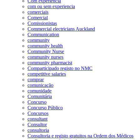
Com experiência
com ou sem experiencia
comerciais
Comercial
Comissionistas
Commercial electricians Auckland
Communication
community
community health
Community Nurse
community nurses
community pharmacist
Comparticipado registo no NMC
competitive salaries
comprar
comunicação
comunidade
Comunitária
Concurso
Concurso Público
Concursos
consultant
Consultor
consultoria
Consultoria e registo gratuitos na Ordem dos Médicos