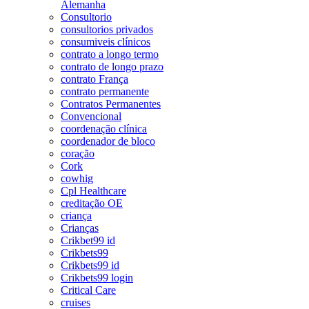
Alemanha
Consultorio
consultorios privados
consumiveis clínicos
contrato a longo termo
contrato de longo prazo
contrato França
contrato permanente
Contratos Permanentes
Convencional
coordenação clínica
coordenador de bloco
coração
Cork
cowhig
Cpl Healthcare
creditação OE
criança
Crianças
Crikbet99 id
Crikbets99
Crikbets99 id
Crikbets99 login
Critical Care
cruises