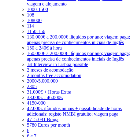
viagem e alojamento
1000-1500
108
108000
114
1150-156
130.000€ a 200.000€ ilíquidos por ano; viagem paga;
apenas precisa de conhecimentos iniciais de Inglês
150 a 240€ à hora
160.000€ a 200.000€ ilíquidos por ano; viagem paga;
apenas precisa de conhecimentos iniciais de Inglês
1st Interview in Lisboa possible
2 meses de acomodação
2 months free accomodation
2000-5.000.000
2305
31.000€ + Horas Extra
33.000€ - 46.000€
4150-000
42.000€ ilíquidos anuais + possibilidade de horas
adicionais; registo NMBI gratuito; viagem paga
4715-091 Braga
5780 Euros per month
6
6 e 7