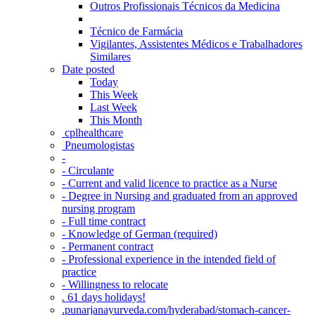
Outros Profissionais Técnicos da Medicina
Técnico de Farmácia
Vigilantes, Assistentes Médicos e Trabalhadores
Similares
Date posted
Today
This Week
Last Week
This Month
‎ cplhealthcare‬
Pneumologistas
-
- Circulante
- Current and valid licence to practice as a Nurse
- Degree in Nursing and graduated from an approved
nursing program
- Full time contract
- Knowledge of German (required)
- Permanent contract
- Professional experience in the intended field of
practice
- Willingness to relocate
. 61 days holidays!
.punarjanayurveda.com/hyderabad/stomach-cancer-