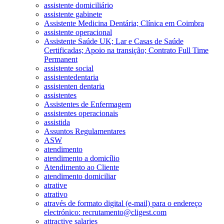
assistente domiciliário
assistente gabinete
Assistente Medicina Dentária; Clínica em Coimbra
assistente operacional
Assistente Saúde UK; Lar e Casas de Saúde
Certificadas; Apoio na transição; Contrato Full Time
Permanent
assistente social
assistentedentaria
assistenten dentaria
assistentes
Assistentes de Enfermagem
assistentes operacionais
assistida
Assuntos Regulamentares
ASW
atendimento
atendimento a domicílio
Atendimento ao Cliente
atendimento domiciliar
atrative
atrativo
através de formato digital (e-mail) para o endereço
electrónico: recrutamento@cligest.com
attractive salaries