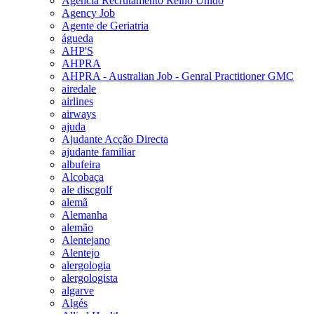
Agencia Recrutamento Reino Unido
Agency Job
Agente de Geriatria
águeda
AHP'S
AHPRA
AHPRA - Australian Job - Genral Practitioner GMC
airedale
airlines
airways
ajuda
Ajudante Acção Directa
ajudante familiar
albufeira
Alcobaça
ale discgolf
alemã
Alemanha
alemão
Alentejano
Alentejo
alergologia
alergologista
algarve
Algés