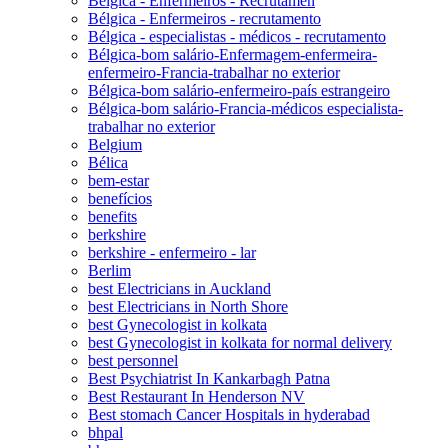
Bélgica - Enfermeiros - Recrutamen
Bélgica - Enfermeiros - recrutamento
Bélgica - especialistas - médicos - recrutamento
Bélgica-bom salário-Enfermagem-enfermeira-
enfermeiro-Francia-trabalhar no exterior
Bélgica-bom salário-enfermeiro-país estrangeiro
Bélgica-bom salário-Francia-médicos especialista-
trabalhar no exterior
Belgium
Bélica
bem-estar
benefícios
benefits
berkshire
berkshire - enfermeiro - lar
Berlim
best Electricians in Auckland
best Electricians in North Shore
best Gynecologist in kolkata
best Gynecologist in kolkata for normal delivery
best personnel
Best Psychiatrist In Kankarbagh Patna
Best Restaurant In Henderson NV
Best stomach Cancer Hospitals in hyderabad
bhpal