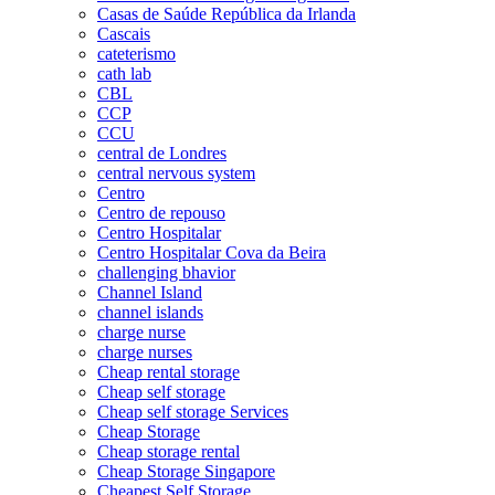
Casas de Saúde República da Irlanda
Cascais
cateterismo
cath lab
CBL
CCP
CCU
central de Londres
central nervous system
Centro
Centro de repouso
Centro Hospitalar
Centro Hospitalar Cova da Beira
challenging bhavior
Channel Island
channel islands
charge nurse
charge nurses
Cheap rental storage
Cheap self storage
Cheap self storage Services
Cheap Storage
Cheap storage rental
Cheap Storage Singapore
Cheapest Self Storage