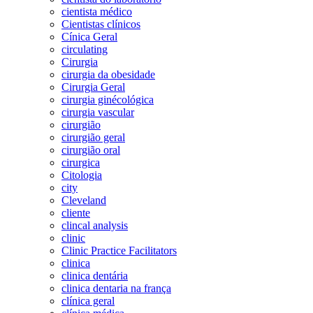
cientista médico
Cientistas clínicos
Cínica Geral
circulating
Cirurgia
cirurgia da obesidade
Cirurgia Geral
cirurgia ginécológica
cirurgia vascular
cirurgião
cirurgião geral
cirurgião oral
cirurgica
Citologia
city
Cleveland
cliente
clincal analysis
clinic
Clinic Practice Facilitators
clinica
clinica dentária
clinica dentaria na frança
clínica geral