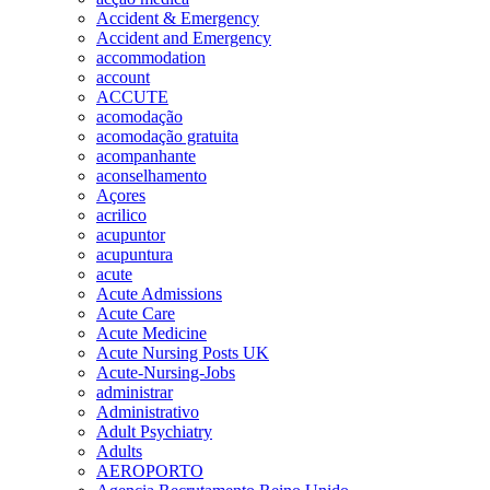
Accident & Emergency
Accident and Emergency
accommodation
account
ACCUTE
acomodação
acomodação gratuita
acompanhante
aconselhamento
Açores
acrilico
acupuntor
acupuntura
acute
Acute Admissions
Acute Care
Acute Medicine
Acute Nursing Posts UK
Acute-Nursing-Jobs
administrar
Administrativo
Adult Psychiatry
Adults
AEROPORTO