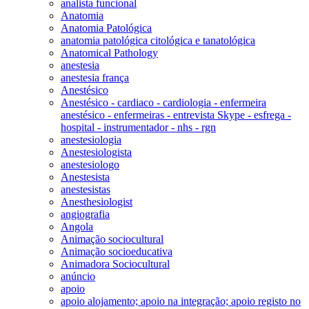
analista funcional
Anatomia
Anatomia Patológica
anatomia patológica citológica e tanatológica
Anatomical Pathology
anestesia
anestesia frança
Anestésico
Anestésico - cardiaco - cardiologia - enfermeira
anestésico - enfermeiras - entrevista Skype - esfrega -
hospital - instrumentador - nhs - rgn
anestesiologia
Anestesiologista
anestesiologo
Anestesista
anestesistas
Anesthesiologist
angiografia
Angola
Animação sociocultural
Animação socioeducativa
Animadora Sociocultural
anúncio
apoio
apoio alojamento; apoio na integração; apoio registo no