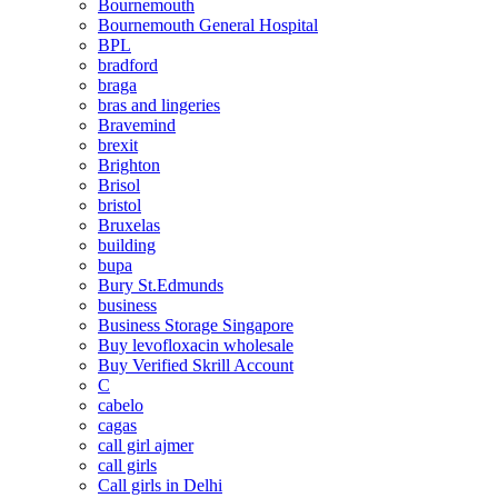
Bournemouth
Bournemouth General Hospital
BPL
bradford
braga
bras and lingeries
Bravemind
brexit
Brighton
Brisol
bristol
Bruxelas
building
bupa
Bury St.Edmunds
business
Business Storage Singapore
Buy levofloxacin wholesale
Buy Verified Skrill Account
C
cabelo
cagas
call girl ajmer
call girls
Call girls in Delhi