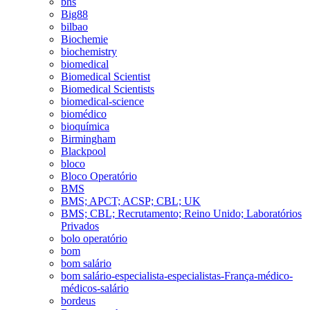
bhs
Big88
bilbao
Biochemie
biochemistry
biomedical
Biomedical Scientist
Biomedical Scientists
biomedical-science
biomédico
bioquímica
Birmingham
Blackpool
bloco
Bloco Operatório
BMS
BMS; APCT; ACSP; CBL; UK
BMS; CBL; Recrutamento; Reino Unido; Laboratórios
Privados
bolo operatório
bom
bom salário
bom salário-especialista-especialistas-França-médico-
médicos-salário
bordeus