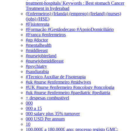
treatment-hospitals/ Keywords : Best stomach Cancer
Treatment in hyderabad
(Enfermeiros) (Irlanda) (emprego) (Ireland) (nurses)
(jobs) (HSE)
#Fisiotereuta
#Formação #Gestãodecaso #ApoioDomiciliário
#França #enfermeiros
#gp #doctor
#mentalhealth
#middleeast
#nursejobireland
#nursejobmiddleeast
#psychiatry
#saudiarabia
#Tecnico Auxiliar de Fisoterapia
#uk #nurse #enfermeiro #midwives
#UK #nurse #enfermeiro #oncology #oncologia
#uk #nurse #enfermeiro #paediatric #pediatria
+ despesas combustivel
000
000 a 15
000 salary plus 35% turnover
000 USD Per annum
10
100.000£ a 180.000£ ano; processo registo GMC;