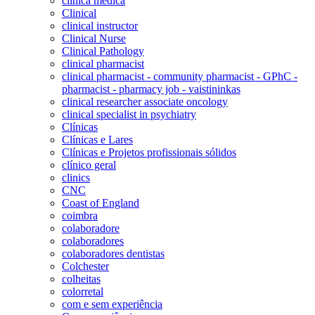
clínica médica
Clinical
clinical instructor
Clinical Nurse
Clinical Pathology
clinical pharmacist
clinical pharmacist - community pharmacist - GPhC -
pharmacist - pharmacy job - vaistininkas
clinical researcher associate oncology
clinical specialist in psychiatry
Clínicas
Clínicas e Lares
Clínicas e Projetos profissionais sólidos
clínico geral
clinics
CNC
Coast of England
coimbra
colaboradore
colaboradores
colaboradores dentistas
Colchester
colheitas
colorretal
com e sem experiência