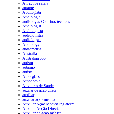
Attractive salary
atuante
Audilogista
Audiologia
audiologia; Otorrino; técnicos
Audiologist
Audiologista
audiologistas
audiologsta
Audiology
audiometria
Austrália
Australian Job
autism
autismo
autista
Auto-glass
Autonomia
Auxiiares de Saúde
auxilar de ação direta
auxiliar
auxiliar ação médica
Auxiliar Ação Médica Inglaterra
Auxiliar Acção Directa
Auxiliar de ação médica