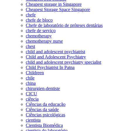
Cheapest storage in Singapore
Cheapest Storage Space Singapore
chefe
chefe de bloco
Chefe de laboratório de próteses dentárias
chefe de serviço
chemotherapy
chemotherapy nurse
chest
child and adolescent psychiatrist
Child and Adolescent Psychiatry
child and adolescent psychiatry specialist
Child Psychiatrist In Patna
Childreen
chile
china
chirurgien-dentiste
CICU
ciência
Ciências da educação
Ciências da saúde
Ciências psicológicas
cientista
Cientista Biomédica
cientista do laboratório