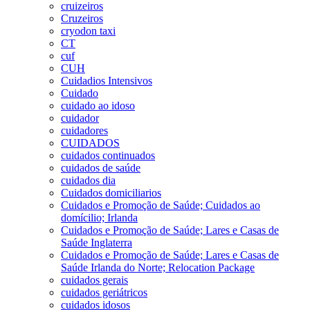
cruizeiros
Cruzeiros
cryodon taxi
CT
cuf
CUH
Cuidadios Intensivos
Cuidado
cuidado ao idoso
cuidador
cuidadores
CUIDADOS
cuidados continuados
cuidados de saúde
cuidados dia
Cuidados domiciliarios
Cuidados e Promoção de Saúde; Cuidados ao
domícilio; Irlanda
Cuidados e Promoção de Saúde; Lares e Casas de
Saúde Inglaterra
Cuidados e Promoção de Saúde; Lares e Casas de
Saúde Irlanda do Norte; Relocation Package
cuidados gerais
cuidados geriátricos
cuidados idosos