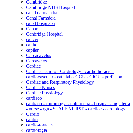
Cambridge
Cambridge NHS Hospital
canal da mancha
Canal Farmácia
canal hospitalar
Canarias
Canbridge Hospital
cancer
canhota
capilar
Carcacavelos
Carcavelos
Cardiac
Cardiac - cardio - Cardiology - cardiothoracic -
cardiovascular - cath lab - CCU - CICU - perfusionist
Cardiac and Respiratory Physiology
Cardiac Nurses
Cardiac Physiology
cardiaco
cardiaco - cardiologia - enfermeira - hospital - inglaterra
- nurse - rgn - STAFF NURSE - cardiac - cardiology
Cardiff
cardio
cardio-toracica
cardiologia