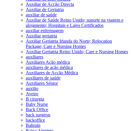
Auxiliar de Acção Directa
Auxiliar de Geriatria
auxiliar de saúde
Auxiliar de Saúde Reino Unido; suporte na viagem e
alojamento; Hospitais e Lares Certificados
auxiliar enfermagem
Auxiliar geriatria
Auxiliar Geriatria Irlanda do Norte; Relocation
Package; Care e Nursing Homes
Auxiliar Geriatria Reino Unido; Care e Nursing Homes
auxiliares
Auxiliares Ação médica
auxiliares de ação médica
Auxiliares de Acção Médica
auxiliares de saúde
Auxiliares Sénior
auxilio
Aveiro
B cirurgia
Baby Nurse
Back Office
back surgeon
backoffice
Bahrain
Baixo Alentejo