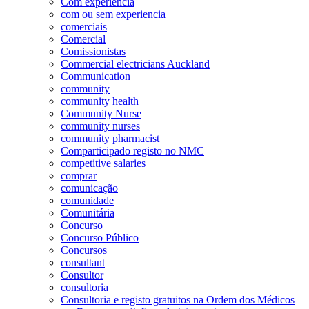
Com experiência
com ou sem experiencia
comerciais
Comercial
Comissionistas
Commercial electricians Auckland
Communication
community
community health
Community Nurse
community nurses
community pharmacist
Comparticipado registo no NMC
competitive salaries
comprar
comunicação
comunidade
Comunitária
Concurso
Concurso Público
Concursos
consultant
Consultor
consultoria
Consultoria e registo gratuitos na Ordem dos Médicos