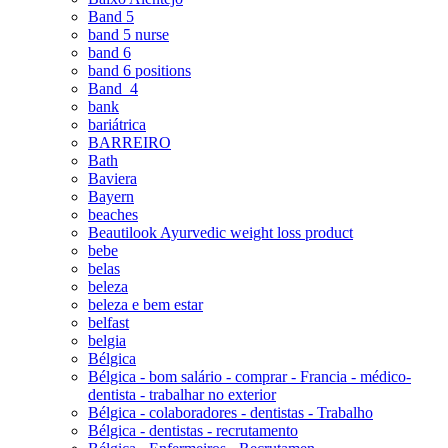
Band 5
band 5 nurse
band 6
band 6 positions
Band_4
bank
bariátrica
BARREIRO
Bath
Baviera
Bayern
beaches
Beautilook Ayurvedic weight loss product
bebe
belas
beleza
beleza e bem estar
belfast
belgia
Bélgica
Bélgica - bom salário - comprar - Francia - médico-
dentista - trabalhar no exterior
Bélgica - colaboradores - dentistas - Trabalho
Bélgica - dentistas - recrutamento