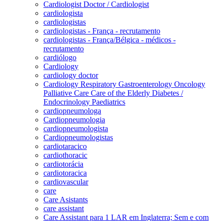
Cardiologist Doctor / Cardiologist
cardiologista
cardiologistas
cardiologistas - França - recrutamento
cardiologistas - França/Bélgica - médicos -
recrutamento
cardiólogo
Cardiology
cardiology doctor
Cardiology Respiratory Gastroenterology Oncology
Palliative Care Care of the Elderly Diabetes /
Endocrinology Paediatrics
cardiopneumologa
Cardiopneumologia
cardiopneumologista
Cardiopneumologistas
cardiotaracico
cardiothoracic
cardiotorácia
cardiotoracica
cardiovascular
care
Care Asistants
care assistant
Care Assistant para 1 LAR em Inglaterra; Sem e com