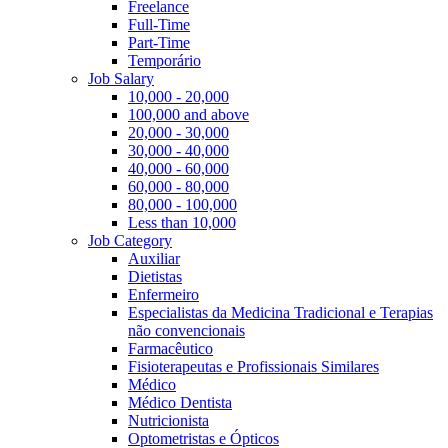
Freelance
Full-Time
Part-Time
Temporário
Job Salary
10,000 - 20,000
100,000 and above
20,000 - 30,000
30,000 - 40,000
40,000 - 60,000
60,000 - 80,000
80,000 - 100,000
Less than 10,000
Job Category
Auxiliar
Dietistas
Enfermeiro
Especialistas da Medicina Tradicional e Terapias
não convencionais
Farmacêutico
Fisioterapeutas e Profissionais Similares
Médico
Médico Dentista
Nutricionista
Optometristas e Ópticos