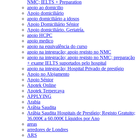
NMC; IELTS + Preparation
apoio ao domicilio
Apoio domiciliário
apoio domiciliário a idosos
Apoio Domiciliário Sénior
Apoio domiciliário. Geriatría.
apoio HCPC
apoio medico
apoio na equivalência do curso
apoio na integração; apoio registo no NMC
apoio na integração; apoio registo no NMC; preparação
+ exame IELTS suportados pelo hospital
apoio na integração; Hospital Privado de prestígio
Apoio no Alojamento
Apoio Sénior
Apotek Online
Apotek Terpercaya
APPLYING
Arabia
Arábia Saudita
Arábia Saudita Hospitais de Prestígio; Registo Gratuito;
36.000€ a 60.000€ Líquidos por Ano
areas
arredores de Londres
ARS