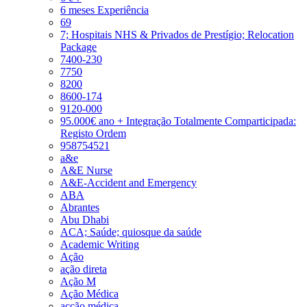
6 meses Experiência
69
7; Hospitais NHS & Privados de Prestígio; Relocation
Package
7400-230
7750
8200
8600-174
9120-000
95.000€ ano + Integração Totalmente Comparticipada:
Registo Ordem
958754521
a&e
A&E Nurse
A&E-Accident and Emergency
ABA
Abrantes
Abu Dhabi
ACA; Saúde; quiosque da saúde
Academic Writing
Ação
ação direta
Ação M
Ação Médica
acção médica