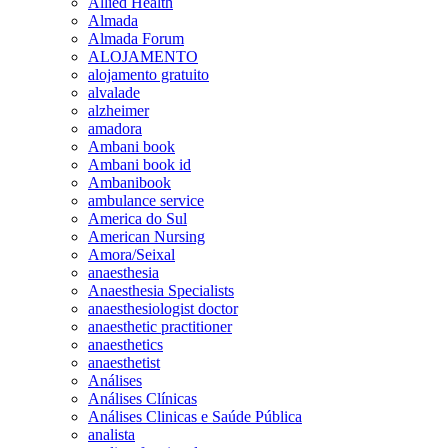
Allied Health
Almada
Almada Forum
ALOJAMENTO
alojamento gratuito
alvalade
alzheimer
amadora
Ambani book
Ambani book id
Ambanibook
ambulance service
America do Sul
American Nursing
Amora/Seixal
anaesthesia
Anaesthesia Specialists
anaesthesiologist doctor
anaesthetic practitioner
anaesthetics
anaesthetist
Análises
Análises Clínicas
Análises Clinicas e Saúde Pública
analista