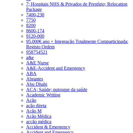
7; Hospitais NHS & Privados de Prestígio; Relocation
Package
7400-230
7750
8200
8600-174
9120-000
95.000€ ano + Integração Totalmente Comparticipada:
Registo Ordem
958754521
a&e
A&E Nurse
A&E-Accident and Emergency
ABA
Abrantes
Abu Dhabi
ACA; Saúde; quiosque da saúde
Academic Writing
Ação
ação direta
Ação M
Ação Médica
acção médica
Accident & Emergency
Accident and Emergency