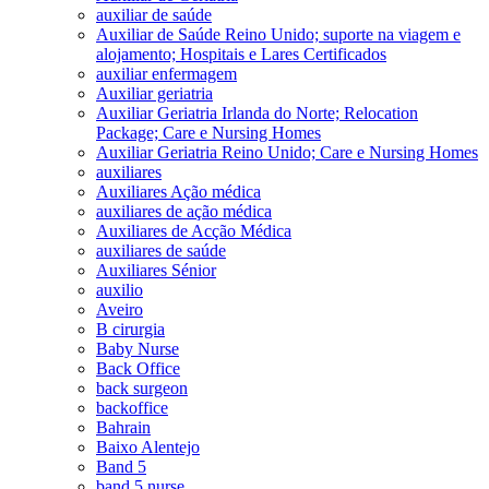
auxiliar de saúde
Auxiliar de Saúde Reino Unido; suporte na viagem e
alojamento; Hospitais e Lares Certificados
auxiliar enfermagem
Auxiliar geriatria
Auxiliar Geriatria Irlanda do Norte; Relocation
Package; Care e Nursing Homes
Auxiliar Geriatria Reino Unido; Care e Nursing Homes
auxiliares
Auxiliares Ação médica
auxiliares de ação médica
Auxiliares de Acção Médica
auxiliares de saúde
Auxiliares Sénior
auxilio
Aveiro
B cirurgia
Baby Nurse
Back Office
back surgeon
backoffice
Bahrain
Baixo Alentejo
Band 5
band 5 nurse