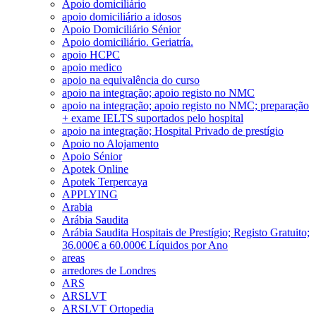
Apoio domiciliário
apoio domiciliário a idosos
Apoio Domiciliário Sénior
Apoio domiciliário. Geriatría.
apoio HCPC
apoio medico
apoio na equivalência do curso
apoio na integração; apoio registo no NMC
apoio na integração; apoio registo no NMC; preparação
+ exame IELTS suportados pelo hospital
apoio na integração; Hospital Privado de prestígio
Apoio no Alojamento
Apoio Sénior
Apotek Online
Apotek Terpercaya
APPLYING
Arabia
Arábia Saudita
Arábia Saudita Hospitais de Prestígio; Registo Gratuito;
36.000€ a 60.000€ Líquidos por Ano
areas
arredores de Londres
ARS
ARSLVT
ARSLVT Ortopedia