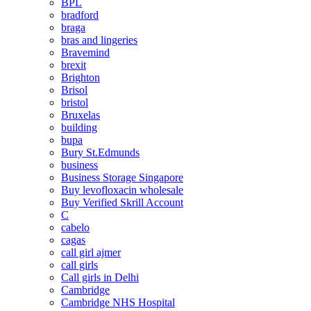
BPL
bradford
braga
bras and lingeries
Bravemind
brexit
Brighton
Brisol
bristol
Bruxelas
building
bupa
Bury St.Edmunds
business
Business Storage Singapore
Buy levofloxacin wholesale
Buy Verified Skrill Account
C
cabelo
cagas
call girl ajmer
call girls
Call girls in Delhi
Cambridge
Cambridge NHS Hospital