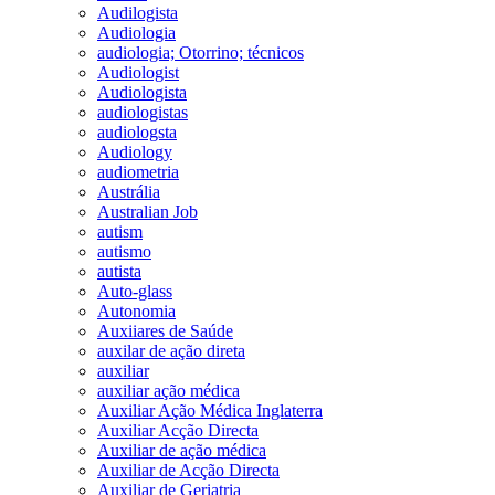
Audilogista
Audiologia
audiologia; Otorrino; técnicos
Audiologist
Audiologista
audiologistas
audiologsta
Audiology
audiometria
Austrália
Australian Job
autism
autismo
autista
Auto-glass
Autonomia
Auxiiares de Saúde
auxilar de ação direta
auxiliar
auxiliar ação médica
Auxiliar Ação Médica Inglaterra
Auxiliar Acção Directa
Auxiliar de ação médica
Auxiliar de Acção Directa
Auxiliar de Geriatria