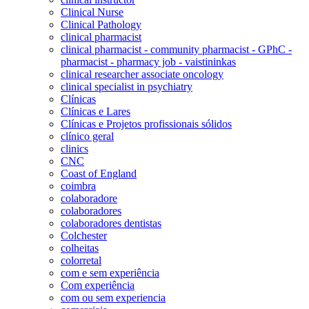
Clinical Nurse
Clinical Pathology
clinical pharmacist
clinical pharmacist - community pharmacist - GPhC -
pharmacist - pharmacy job - vaistininkas
clinical researcher associate oncology
clinical specialist in psychiatry
Clínicas
Clínicas e Lares
Clínicas e Projetos profissionais sólidos
clínico geral
clinics
CNC
Coast of England
coimbra
colaboradore
colaboradores
colaboradores dentistas
Colchester
colheitas
colorretal
com e sem experiência
Com experiência
com ou sem experiencia