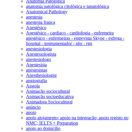
Anatomia Patológica
anatomia patológica citológica e tanatológica
Anatomical Pathology
anestesia
anestesia frança
Anestésico
Anestésico - cardiaco - cardiologia - enfermeira
anestésico - enfermeiras - entrevista Skype - esfrega -
hospital - instrumentador - nhs - rgn
anestesiologia
Anestesiologista
anestesiologo
Anestesista
anestesistas
Anesthesiologist
angiografia
Angola
Animação sociocultural
Animação socioeducativa
Animadora Sociocultural
anúncio
apoio
apoio alojamento; apoio na integração; apoio registo no
NMC; IELTS + Preparation
apoio ao domicilio