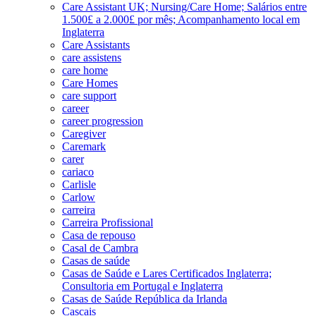
Care Assistant UK; Nursing/Care Home; Salários entre
1.500£ a 2.000£ por mês; Acompanhamento local em
Inglaterra
Care Assistants
care assistens
care home
Care Homes
care support
career
career progression
Caregiver
Caremark
carer
cariaco
Carlisle
Carlow
carreira
Carreira Profissional
Casa de repouso
Casal de Cambra
Casas de saúde
Casas de Saúde e Lares Certificados Inglaterra;
Consultoria em Portugal e Inglaterra
Casas de Saúde República da Irlanda
Cascais