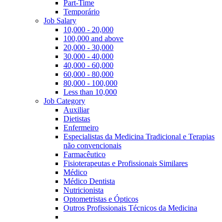
Part-Time
Temporário
Job Salary
10,000 - 20,000
100,000 and above
20,000 - 30,000
30,000 - 40,000
40,000 - 60,000
60,000 - 80,000
80,000 - 100,000
Less than 10,000
Job Category
Auxiliar
Dietistas
Enfermeiro
Especialistas da Medicina Tradicional e Terapias
não convencionais
Farmacêutico
Fisioterapeutas e Profissionais Similares
Médico
Médico Dentista
Nutricionista
Optometristas e Ópticos
Outros Profissionais Técnicos da Medicina