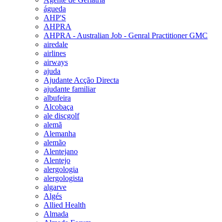
águeda
AHP'S
AHPRA
AHPRA - Australian Job - Genral Practitioner GMC
airedale
airlines
airways
ajuda
Ajudante Acção Directa
ajudante familiar
albufeira
Alcobaça
ale discgolf
alemã
Alemanha
alemão
Alentejano
Alentejo
alergologia
alergologista
algarve
Algés
Allied Health
Almada