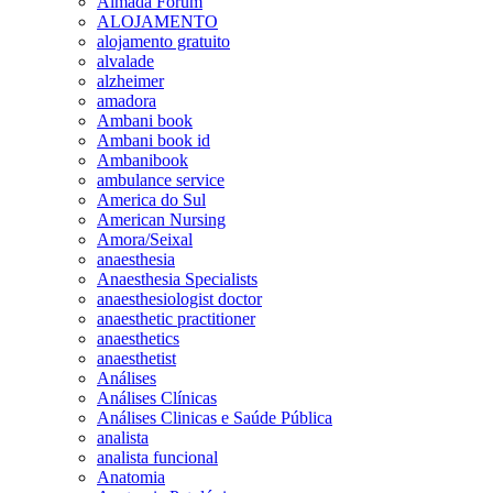
Almada Forum
ALOJAMENTO
alojamento gratuito
alvalade
alzheimer
amadora
Ambani book
Ambani book id
Ambanibook
ambulance service
America do Sul
American Nursing
Amora/Seixal
anaesthesia
Anaesthesia Specialists
anaesthesiologist doctor
anaesthetic practitioner
anaesthetics
anaesthetist
Análises
Análises Clínicas
Análises Clinicas e Saúde Pública
analista
analista funcional
Anatomia