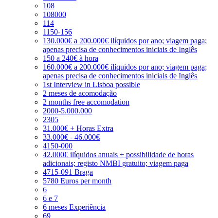
108
108000
114
1150-156
130.000€ a 200.000€ ilíquidos por ano; viagem paga;
apenas precisa de conhecimentos iniciais de Inglês
150 a 240€ à hora
160.000€ a 200.000€ ilíquidos por ano; viagem paga;
apenas precisa de conhecimentos iniciais de Inglês
1st Interview in Lisboa possible
2 meses de acomodação
2 months free accomodation
2000-5.000.000
2305
31.000€ + Horas Extra
33.000€ - 46.000€
4150-000
42.000€ ilíquidos anuais + possibilidade de horas
adicionais; registo NMBI gratuito; viagem paga
4715-091 Braga
5780 Euros per month
6
6 e 7
6 meses Experiência
69