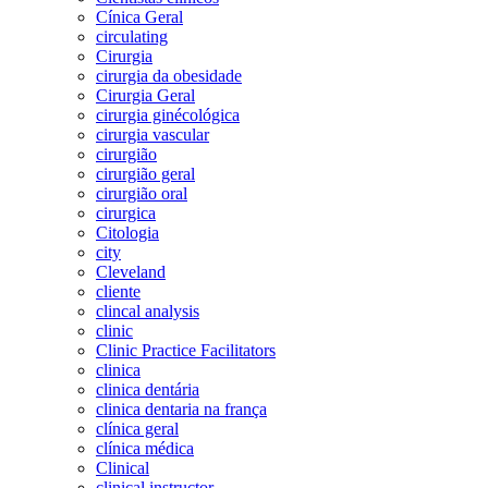
Cínica Geral
circulating
Cirurgia
cirurgia da obesidade
Cirurgia Geral
cirurgia ginécológica
cirurgia vascular
cirurgião
cirurgião geral
cirurgião oral
cirurgica
Citologia
city
Cleveland
cliente
clincal analysis
clinic
Clinic Practice Facilitators
clinica
clinica dentária
clinica dentaria na frança
clínica geral
clínica médica
Clinical
clinical instructor