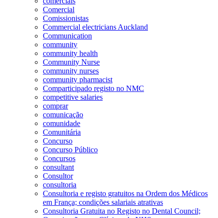
comerciais
Comercial
Comissionistas
Commercial electricians Auckland
Communication
community
community health
Community Nurse
community nurses
community pharmacist
Comparticipado registo no NMC
competitive salaries
comprar
comunicação
comunidade
Comunitária
Concurso
Concurso Público
Concursos
consultant
Consultor
consultoria
Consultoria e registo gratuitos na Ordem dos Médicos
em França; condições salariais atrativas
Consultoria Gratuita no Registo no Dental Council;