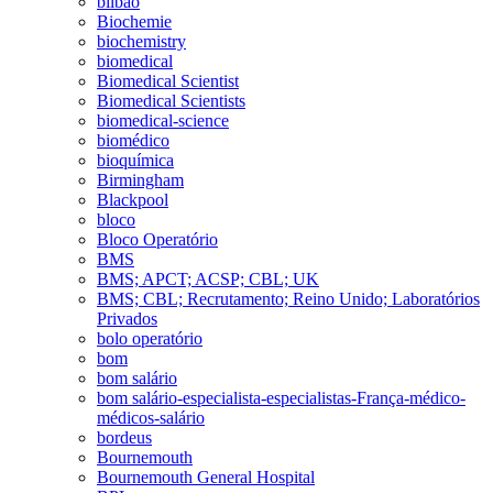
bilbao
Biochemie
biochemistry
biomedical
Biomedical Scientist
Biomedical Scientists
biomedical-science
biomédico
bioquímica
Birmingham
Blackpool
bloco
Bloco Operatório
BMS
BMS; APCT; ACSP; CBL; UK
BMS; CBL; Recrutamento; Reino Unido; Laboratórios
Privados
bolo operatório
bom
bom salário
bom salário-especialista-especialistas-França-médico-
médicos-salário
bordeus
Bournemouth
Bournemouth General Hospital