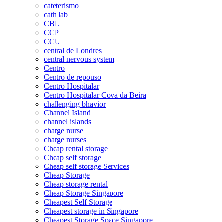
cateterismo
cath lab
CBL
CCP
CCU
central de Londres
central nervous system
Centro
Centro de repouso
Centro Hospitalar
Centro Hospitalar Cova da Beira
challenging bhavior
Channel Island
channel islands
charge nurse
charge nurses
Cheap rental storage
Cheap self storage
Cheap self storage Services
Cheap Storage
Cheap storage rental
Cheap Storage Singapore
Cheapest Self Storage
Cheapest storage in Singapore
Cheapest Storage Space Singapore