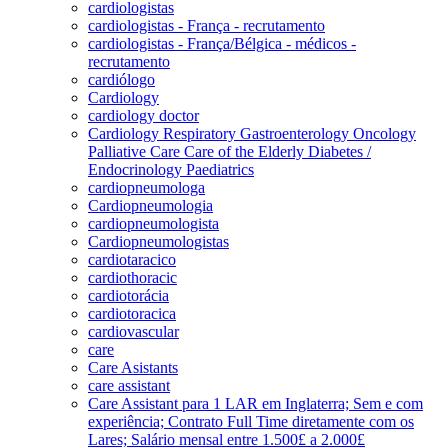
cardiologistas
cardiologistas - França - recrutamento
cardiologistas - França/Bélgica - médicos -
recrutamento
cardiólogo
Cardiology
cardiology doctor
Cardiology Respiratory Gastroenterology Oncology
Palliative Care Care of the Elderly Diabetes /
Endocrinology Paediatrics
cardiopneumologa
Cardiopneumologia
cardiopneumologista
Cardiopneumologistas
cardiotaracico
cardiothoracic
cardiotorácia
cardiotoracica
cardiovascular
care
Care Asistants
care assistant
Care Assistant para 1 LAR em Inglaterra; Sem e com
experiência; Contrato Full Time diretamente com os
Lares; Salário mensal entre 1.500£ a 2.000£