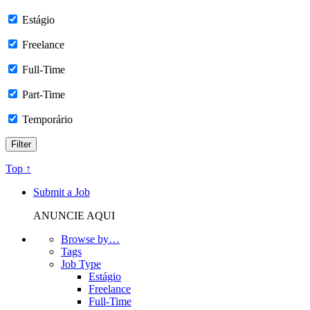
Estágio
Freelance
Full-Time
Part-Time
Temporário
Top ↑
Submit a Job
ANUNCIE AQUI
Browse by…
Tags
Job Type
Estágio
Freelance
Full-Time