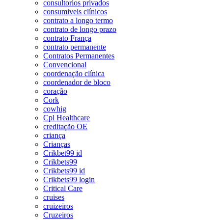
consultorios privados
consumiveis clínicos
contrato a longo termo
contrato de longo prazo
contrato França
contrato permanente
Contratos Permanentes
Convencional
coordenação clínica
coordenador de bloco
coração
Cork
cowhig
Cpl Healthcare
creditação OE
criança
Crianças
Crikbet99 id
Crikbets99
Crikbets99 id
Crikbets99 login
Critical Care
cruises
cruizeiros
Cruzeiros