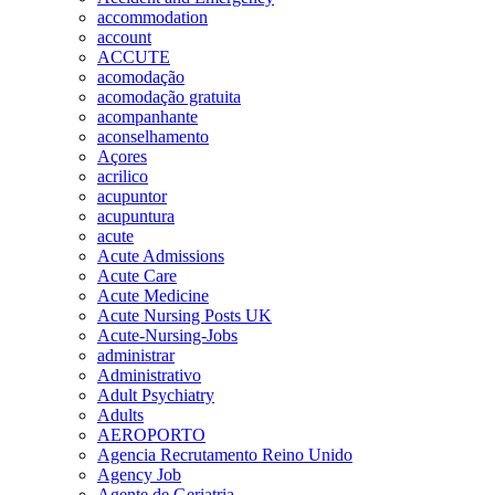
accommodation
account
ACCUTE
acomodação
acomodação gratuita
acompanhante
aconselhamento
Açores
acrilico
acupuntor
acupuntura
acute
Acute Admissions
Acute Care
Acute Medicine
Acute Nursing Posts UK
Acute-Nursing-Jobs
administrar
Administrativo
Adult Psychiatry
Adults
AEROPORTO
Agencia Recrutamento Reino Unido
Agency Job
Agente de Geriatria