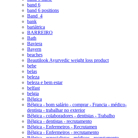
band 6
band 6 positions
Band_4
bank
bariátrica
BARREIRO
Bath
Baviera
Bayern
beaches
Beautilook Ayurvedic weight loss product
bebe
belas
beleza
beleza e bem estar
belfast
belgia
Bélgica
Bélgica - bom salário - comprar - Francia - médico-
dentista - trabalhar no exterior
Bélgica - colaboradores - dentistas - Trabalho
Bélgica - dentistas - recrutamento
Bélgica - Enfermeiros - Recrutamen
Bélgica - Enfermeiros - recrutamento
Bélgica - especialistas - médicos - recrutamento