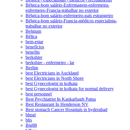
Bélgica-bom salário-Enfermagem-enfermeira-
enfermeiro-Francia-trabalhar no exterior
Bélgica-bom salário-enfermeiro-país estrangeiro
Bélgica-bom salário-Francia-médicos especialista-
trabalhar no exterior
Belgium
Bélica
bem-estar
benefícios
benefits
berkshire
berkshire - enfermeiro - lar
Berlim
best Electricians in Auckland
best Electricians in North Shore
best Gynecologist in kolkata
best Gynecologist in kolkata for normal delivery
best personnel
Best Psychiatrist In Kankarbagh Patna
Best Restaurant In Henderson NV
Best stomach Cancer Hospitals in hyderabad
bhpal
bhs
Big88