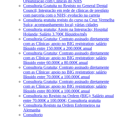
Organização com Clínicas do NHS
Consultoria Gratuita no Registo no General Dental
Council; Integração em rede de clínicas de prestígio
com parceria com o NHS; evolução na carreia
Consultoria gratuita registo do curso na Cruz Vermelha
Suíça; acompanhamento local; várias cidades
Consultoria gratuita; Apoio na Integração; Hospital
Holanda; Salário 3.700€ Ilíquidos/mês
Consultoria Gratuita; Contrato assinado diretamente
com as Clínicas; apoio no BIG registration; salário
Ilíquido entre 150.000€ a 200.000€ anual
Consultoria Gratuita; Contrato assinado diretamente
com as Clínicas; apoio no BIG registration; salário
Ilíquido entre 60.000€ a 80.000€ anual
Consultoria Gratuita; Contrato assinado diretamente
com as Clínicas; apoio no BIG registration; salário
Ilíquido entre 70.000€ a 100.000€ anual
Consultoria Gratuita; Contrato assinado diretamente
com as Clínicas; apoio no BIG registration; salário
Ilíquido entre 80.000€ a 100.000€ anual
Consultoria no Registo na Ordem (BIG); Salário anual
entre 70.000€ a 100.000€; Consultoria gratuita
Consultoria Registo na Ordem Enfermeiros na
Alemanha
Consultorio