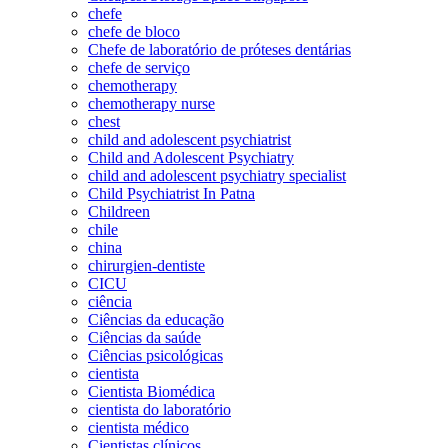
chefe
chefe de bloco
Chefe de laboratório de próteses dentárias
chefe de serviço
chemotherapy
chemotherapy nurse
chest
child and adolescent psychiatrist
Child and Adolescent Psychiatry
child and adolescent psychiatry specialist
Child Psychiatrist In Patna
Childreen
chile
china
chirurgien-dentiste
CICU
ciência
Ciências da educação
Ciências da saúde
Ciências psicológicas
cientista
Cientista Biomédica
cientista do laboratório
cientista médico
Cientistas clínicos