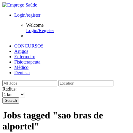
Login/register
Welcome
Login/Register
CONCURSOS
Artigos
Enfermeiro
Fisioterapeuta
Médico
Dentista
Radius:
Search
Jobs tagged "sao bras de
alportel"