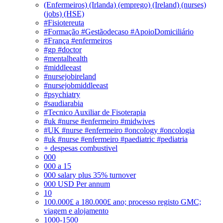
(Enfermeiros) (Irlanda) (emprego) (Ireland) (nurses)
(jobs) (HSE)
#Fisiotereuta
#Formação #Gestãodecaso #ApoioDomiciliário
#França #enfermeiros
#gp #doctor
#mentalhealth
#middleeast
#nursejobireland
#nursejobmiddleeast
#psychiatry
#saudiarabia
#Tecnico Auxiliar de Fisoterapia
#uk #nurse #enfermeiro #midwives
#UK #nurse #enfermeiro #oncology #oncologia
#uk #nurse #enfermeiro #paediatric #pediatria
+ despesas combustivel
000
000 a 15
000 salary plus 35% turnover
000 USD Per annum
10
100.000£ a 180.000£ ano; processo registo GMC;
viagem e alojamento
1000-1500