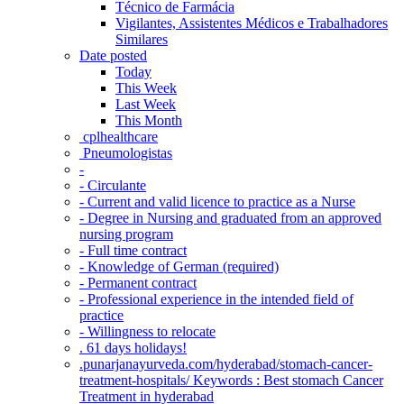
Técnico de Farmácia
Vigilantes, Assistentes Médicos e Trabalhadores
Similares
Date posted
Today
This Week
Last Week
This Month
‎ cplhealthcare‬
Pneumologistas
-
- Circulante
- Current and valid licence to practice as a Nurse
- Degree in Nursing and graduated from an approved
nursing program
- Full time contract
- Knowledge of German (required)
- Permanent contract
- Professional experience in the intended field of
practice
- Willingness to relocate
. 61 days holidays!
.punarjanayurveda.com/hyderabad/stomach-cancer-
treatment-hospitals/ Keywords : Best stomach Cancer
Treatment in hyderabad