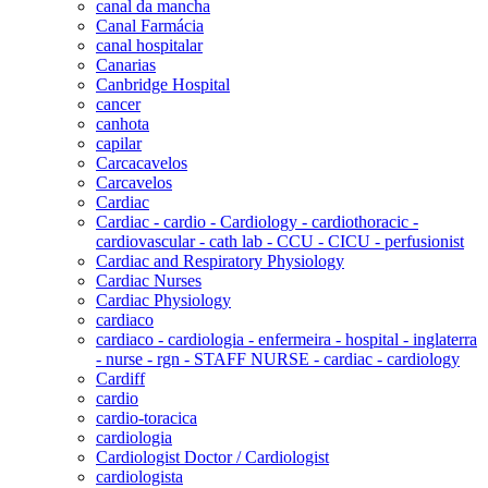
canal da mancha
Canal Farmácia
canal hospitalar
Canarias
Canbridge Hospital
cancer
canhota
capilar
Carcacavelos
Carcavelos
Cardiac
Cardiac - cardio - Cardiology - cardiothoracic -
cardiovascular - cath lab - CCU - CICU - perfusionist
Cardiac and Respiratory Physiology
Cardiac Nurses
Cardiac Physiology
cardiaco
cardiaco - cardiologia - enfermeira - hospital - inglaterra
- nurse - rgn - STAFF NURSE - cardiac - cardiology
Cardiff
cardio
cardio-toracica
cardiologia
Cardiologist Doctor / Cardiologist
cardiologista