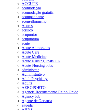
ACCUTE
acomodação
acomodação gratuita
acompanhante
aconselhamento
Açores
acrilico
acupuntor
acupuntura
acute
Acute Admissions
Acute Care
Acute Medicine
Acute Nursing Posts UK
Acute-Nursing-Jobs
administrar
Administrativo
Adult Psychiatry
Adults
AEROPORTO
Agencia Recrutamento Reino Unido
Agency Job
Agente de Geriatria
águeda
AHP'S