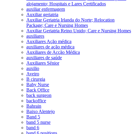
alojamento; Hospitais e Lares Certificados
auxiliar enfermagem
Auxiliar geriatria
Auxiliar Geriatria Irlanda do Norte; Relocation
Package; Care e Nursing Homes
Auxiliar Geriatria Reino Unido; Care e Nursing Homes
auxiliares
Auxiliares Ação médica
auxiliares de ação médica
Auxiliares de Acção Médica
auxiliares de saúde
Auxiliares Sénior
auxilio
Aveiro
B cirurgia
Baby Nurse
Back Office
back surgeon
backoffice
Bahrain
Baixo Alentejo
Band 5
band 5 nurse
band 6
band 6 positions