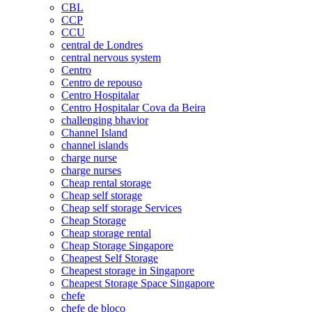
CBL
CCP
CCU
central de Londres
central nervous system
Centro
Centro de repouso
Centro Hospitalar
Centro Hospitalar Cova da Beira
challenging bhavior
Channel Island
channel islands
charge nurse
charge nurses
Cheap rental storage
Cheap self storage
Cheap self storage Services
Cheap Storage
Cheap storage rental
Cheap Storage Singapore
Cheapest Self Storage
Cheapest storage in Singapore
Cheapest Storage Space Singapore
chefe
chefe de bloco