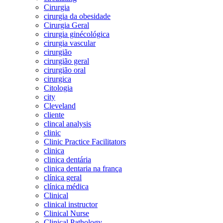
Cirurgia
cirurgia da obesidade
Cirurgia Geral
cirurgia ginécológica
cirurgia vascular
cirurgião
cirurgião geral
cirurgião oral
cirurgica
Citologia
city
Cleveland
cliente
clincal analysis
clinic
Clinic Practice Facilitators
clinica
clinica dentária
clinica dentaria na frança
clínica geral
clínica médica
Clinical
clinical instructor
Clinical Nurse
Clinical Pathology