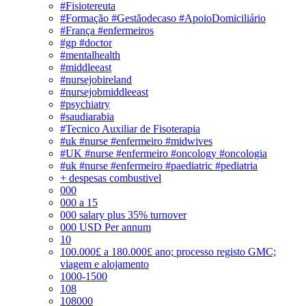
#Fisiotereuta
#Formação #Gestãodecaso #ApoioDomiciliário
#França #enfermeiros
#gp #doctor
#mentalhealth
#middleeast
#nursejobireland
#nursejobmiddleeast
#psychiatry
#saudiarabia
#Tecnico Auxiliar de Fisoterapia
#uk #nurse #enfermeiro #midwives
#UK #nurse #enfermeiro #oncology #oncologia
#uk #nurse #enfermeiro #paediatric #pediatria
+ despesas combustivel
000
000 a 15
000 salary plus 35% turnover
000 USD Per annum
10
100.000£ a 180.000£ ano; processo registo GMC;
viagem e alojamento
1000-1500
108
108000