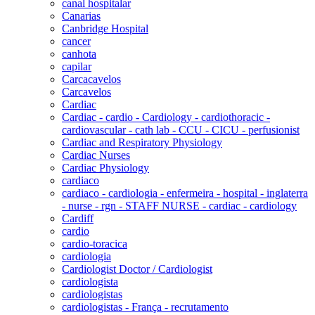
canal hospitalar
Canarias
Canbridge Hospital
cancer
canhota
capilar
Carcacavelos
Carcavelos
Cardiac
Cardiac - cardio - Cardiology - cardiothoracic -
cardiovascular - cath lab - CCU - CICU - perfusionist
Cardiac and Respiratory Physiology
Cardiac Nurses
Cardiac Physiology
cardiaco
cardiaco - cardiologia - enfermeira - hospital - inglaterra
- nurse - rgn - STAFF NURSE - cardiac - cardiology
Cardiff
cardio
cardio-toracica
cardiologia
Cardiologist Doctor / Cardiologist
cardiologista
cardiologistas
cardiologistas - França - recrutamento