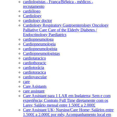
cardiologistas - França/Bélgica - médicos -
recrutamento
cardiólogo
Cardiology
cardiology doctor
Cardiology Respiratory Gastroenterology Oncology
Palliative Care Care of the Elderly Diabetes /
Endocrinology Paediatrics
cardiopneumologa
Cardiopneumologia
cardiopneumologista
Cardiopneumologistas
cardiotaracico
cardiothoracic
cardiotorácia
cardiotoracica
cardiovascular
care
Care Asistants
care assistant
Care Assistant para 1 LAR em Inglaterra; Sem e com
experiência; Contrato Full Time diretamente com os
Lares; Salário mensal entre 1.500£ a 2.000£
Care Assistant UK; Nursing/Care Home; Salários entre
1.500£ a 2.000£ por mês; Acompanhamento local em