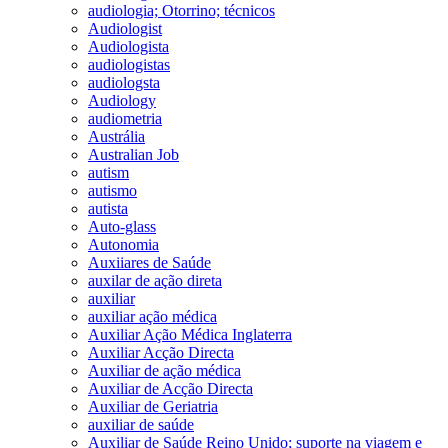
audiologia; Otorrino; técnicos
Audiologist
Audiologista
audiologistas
audiologsta
Audiology
audiometria
Austrália
Australian Job
autism
autismo
autista
Auto-glass
Autonomia
Auxiiares de Saúde
auxilar de ação direta
auxiliar
auxiliar ação médica
Auxiliar Ação Médica Inglaterra
Auxiliar Acção Directa
Auxiliar de ação médica
Auxiliar de Acção Directa
Auxiliar de Geriatria
auxiliar de saúde
Auxiliar de Saúde Reino Unido; suporte na viagem e