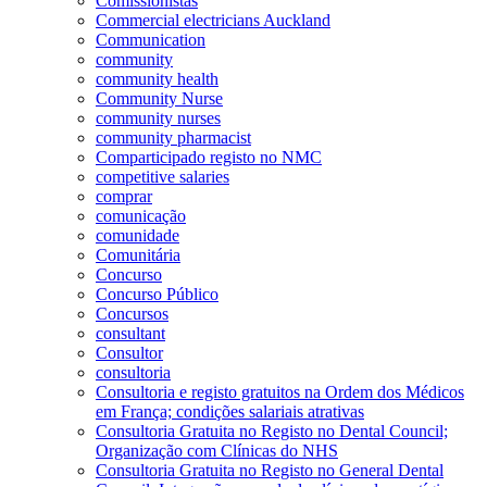
Comissionistas
Commercial electricians Auckland
Communication
community
community health
Community Nurse
community nurses
community pharmacist
Comparticipado registo no NMC
competitive salaries
comprar
comunicação
comunidade
Comunitária
Concurso
Concurso Público
Concursos
consultant
Consultor
consultoria
Consultoria e registo gratuitos na Ordem dos Médicos
em França; condições salariais atrativas
Consultoria Gratuita no Registo no Dental Council;
Organização com Clínicas do NHS
Consultoria Gratuita no Registo no General Dental