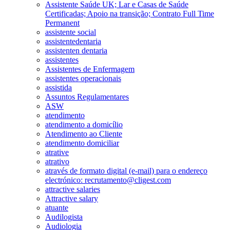
Assistente Saúde UK; Lar e Casas de Saúde
Certificadas; Apoio na transição; Contrato Full Time
Permanent
assistente social
assistentedentaria
assistenten dentaria
assistentes
Assistentes de Enfermagem
assistentes operacionais
assistida
Assuntos Regulamentares
ASW
atendimento
atendimento a domicílio
Atendimento ao Cliente
atendimento domiciliar
atrative
atrativo
através de formato digital (e-mail) para o endereço
electrónico: recrutamento@cligest.com
attractive salaries
Attractive salary
atuante
Audilogista
Audiologia