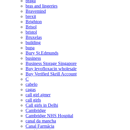
braga
bras and lingeries
Bravemind
brexit
Brighton
Brisol
bristol
Bruxelas
building
bupa
Bury St.Edmunds
business
Business Storage Singapore
Buy levofloxacin wholesale
Buy Verified Skrill Account
C
cabelo
cagas
call girl ajmer
call girls
Call girls in Delhi
Cambridge
Cambridge NHS Hospital
canal da mancha
Canal Farmácia