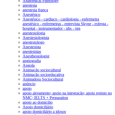
Anatomical Pathology
anestesia
anestesia frança
Anestésico
Anestésico - cardiaco - cardiologia - enfermeira
anestésico - enfermeiras - entrevista Skype - esfrega -
hospital - instrumentador - nhs - rgn
anestesiologia
Anestesiologista
anestesiologo
Anestesista
anestesistas
Anesthesiologist
angiografia
Angola
Animação sociocultural
Animação socioeducativa
Animadora Sociocultural
anúncio
apoio
apoio alojamento; apoio na integração; apoio registo no
NMC; IELTS + Preparation
apoio ao domicilio
Apoio domiciliário
apoio domiciliário a idosos