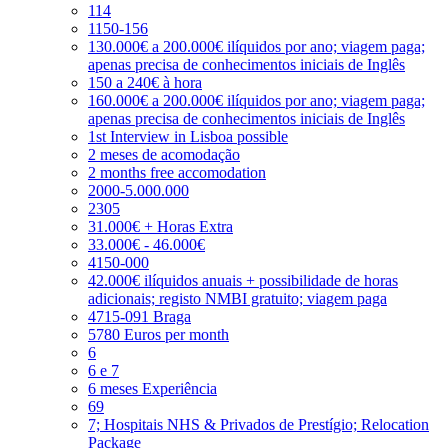
114
1150-156
130.000€ a 200.000€ ilíquidos por ano; viagem paga;
apenas precisa de conhecimentos iniciais de Inglês
150 a 240€ à hora
160.000€ a 200.000€ ilíquidos por ano; viagem paga;
apenas precisa de conhecimentos iniciais de Inglês
1st Interview in Lisboa possible
2 meses de acomodação
2 months free accomodation
2000-5.000.000
2305
31.000€ + Horas Extra
33.000€ - 46.000€
4150-000
42.000€ ilíquidos anuais + possibilidade de horas
adicionais; registo NMBI gratuito; viagem paga
4715-091 Braga
5780 Euros per month
6
6 e 7
6 meses Experiência
69
7; Hospitais NHS & Privados de Prestígio; Relocation
Package