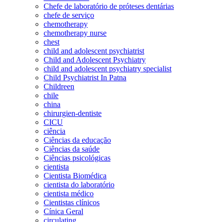
Chefe de laboratório de próteses dentárias
chefe de serviço
chemotherapy
chemotherapy nurse
chest
child and adolescent psychiatrist
Child and Adolescent Psychiatry
child and adolescent psychiatry specialist
Child Psychiatrist In Patna
Childreen
chile
china
chirurgien-dentiste
CICU
ciência
Ciências da educação
Ciências da saúde
Ciências psicológicas
cientista
Cientista Biomédica
cientista do laboratório
cientista médico
Cientistas clínicos
Cínica Geral
circulating