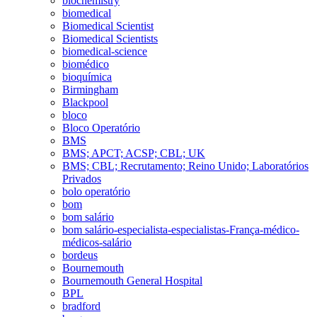
biochemistry
biomedical
Biomedical Scientist
Biomedical Scientists
biomedical-science
biomédico
bioquímica
Birmingham
Blackpool
bloco
Bloco Operatório
BMS
BMS; APCT; ACSP; CBL; UK
BMS; CBL; Recrutamento; Reino Unido; Laboratórios
Privados
bolo operatório
bom
bom salário
bom salário-especialista-especialistas-França-médico-
médicos-salário
bordeus
Bournemouth
Bournemouth General Hospital
BPL
bradford