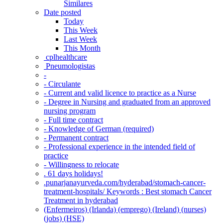
Similares
Date posted
Today
This Week
Last Week
This Month
‎ cplhealthcare‬
Pneumologistas
-
- Circulante
- Current and valid licence to practice as a Nurse
- Degree in Nursing and graduated from an approved
nursing program
- Full time contract
- Knowledge of German (required)
- Permanent contract
- Professional experience in the intended field of
practice
- Willingness to relocate
. 61 days holidays!
.punarjanayurveda.com/hyderabad/stomach-cancer-
treatment-hospitals/ Keywords : Best stomach Cancer
Treatment in hyderabad
(Enfermeiros) (Irlanda) (emprego) (Ireland) (nurses)
(jobs) (HSE)