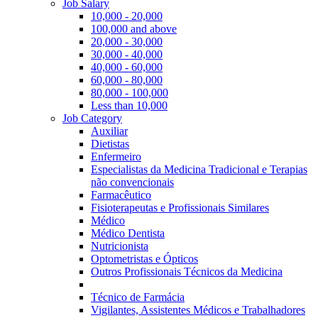
Job Salary
10,000 - 20,000
100,000 and above
20,000 - 30,000
30,000 - 40,000
40,000 - 60,000
60,000 - 80,000
80,000 - 100,000
Less than 10,000
Job Category
Auxiliar
Dietistas
Enfermeiro
Especialistas da Medicina Tradicional e Terapias
não convencionais
Farmacêutico
Fisioterapeutas e Profissionais Similares
Médico
Médico Dentista
Nutricionista
Optometristas e Ópticos
Outros Profissionais Técnicos da Medicina
Técnico de Farmácia
Vigilantes, Assistentes Médicos e Trabalhadores