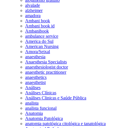
alojamento gratuito
alvalade
alzheimer
amadora
Ambani book
Ambani book id
Ambanibook
ambulance service
America do Sul
American Nursing
Amora/Seixal
anaesthesia
Anaesthesia Specialists
anaesthesiologist doctor
anaesthetic practitioner
anaesthetics
anaesthetist
Análises
Análises Clínicas
Análises Clinicas e Saúde Pública
analista
analista funcional
Anatomia
Anatomia Patológica
anatomia patológica citológica e tanatológica