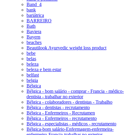
Band_4
bank
bariátrica
BARREIRO
Bath
Baviera
Bayern
beaches
Beautilook Ayurvedic weight loss product
bebe
belas
beleza
beleza e bem estar
belfast
belgia
Bélgica
Bélgica - bom salário - comprar - Francia - médico-
dentista - trabalhar no exterior
Bélgica - colaboradores - dentistas - Trabalho
Bélgica - dentistas - recrutamento
Bélgica - Enfermeiros - Recrutamen
Bélgica - Enfermeiros - recrutamento
Bélgica - especialistas - médicos - recrutamento
Bélgica-bom salário-Enfermagem-enfermeira-
enfermeiro-Francia-trabalhar no exterior