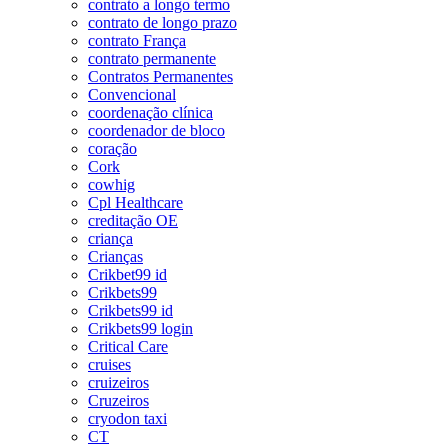
contrato a longo termo
contrato de longo prazo
contrato França
contrato permanente
Contratos Permanentes
Convencional
coordenação clínica
coordenador de bloco
coração
Cork
cowhig
Cpl Healthcare
creditação OE
criança
Crianças
Crikbet99 id
Crikbets99
Crikbets99 id
Crikbets99 login
Critical Care
cruises
cruizeiros
Cruzeiros
cryodon taxi
CT