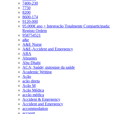
7400-230
7750
8200
8600-174
9120-000
95.000€ ano + Integração Totalmente Comparticipada:
Registo Ordem
958754521
a&e
A&E Nurse
A&E-Accident and Emergency
ABA
Abrantes
Abu Dhabi
ACA; Saúde; quiosque da saúde
Academic Writing
Ação
ação direta
Ação M
Ação Médica
acção médica
Accident & Emergency
Accident and Emergency
accommodation
account