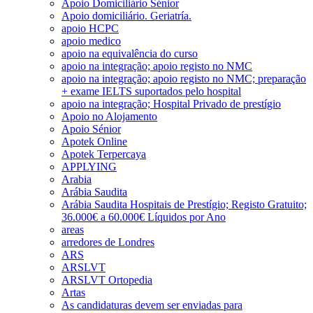
Apoio Domiciliário Sénior
Apoio domiciliário. Geriatría.
apoio HCPC
apoio medico
apoio na equivalência do curso
apoio na integração; apoio registo no NMC
apoio na integração; apoio registo no NMC; preparação
+ exame IELTS suportados pelo hospital
apoio na integração; Hospital Privado de prestígio
Apoio no Alojamento
Apoio Sénior
Apotek Online
Apotek Terpercaya
APPLYING
Arabia
Arábia Saudita
Arábia Saudita Hospitais de Prestígio; Registo Gratuito;
36.000€ a 60.000€ Líquidos por Ano
areas
arredores de Londres
ARS
ARSLVT
ARSLVT Ortopedia
Artas
As candidaturas devem ser enviadas para