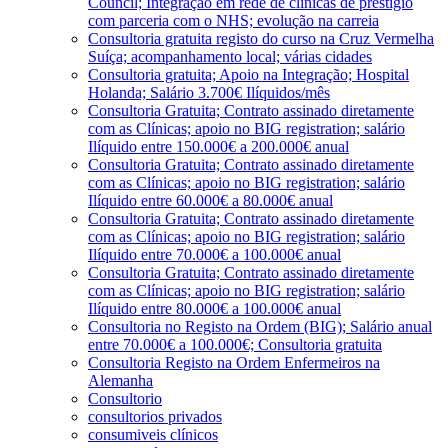
Council; Integração em rede de clínicas de prestígio
com parceria com o NHS; evolução na carreia
Consultoria gratuita registo do curso na Cruz Vermelha
Suíça; acompanhamento local; várias cidades
Consultoria gratuita; Apoio na Integração; Hospital
Holanda; Salário 3.700€ Ilíquidos/mês
Consultoria Gratuita; Contrato assinado diretamente
com as Clínicas; apoio no BIG registration; salário
Ilíquido entre 150.000€ a 200.000€ anual
Consultoria Gratuita; Contrato assinado diretamente
com as Clínicas; apoio no BIG registration; salário
Ilíquido entre 60.000€ a 80.000€ anual
Consultoria Gratuita; Contrato assinado diretamente
com as Clínicas; apoio no BIG registration; salário
Ilíquido entre 70.000€ a 100.000€ anual
Consultoria Gratuita; Contrato assinado diretamente
com as Clínicas; apoio no BIG registration; salário
Ilíquido entre 80.000€ a 100.000€ anual
Consultoria no Registo na Ordem (BIG); Salário anual
entre 70.000€ a 100.000€; Consultoria gratuita
Consultoria Registo na Ordem Enfermeiros na
Alemanha
Consultorio
consultorios privados
consumiveis clínicos