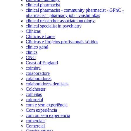
clinical pharmacist
clinical pharmacist - community pharmacist - GPhC -
pharmacist - pharmacy job - vaistininkas
clinical researcher associate oncology
clinical specialist in psychiatry
Clínicas
Clínicas e Lares
Clínicas e Projetos profissionais sólidos
clínico geral
clinics
CNC
Coast of England
coimbra
colaboradore
colaboradores
colaboradores dentistas
Colchester
colheitas
colorretal
com e sem experiência
Com experiência
com ou sem experiencia
comerciais
Comercial