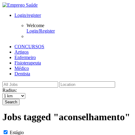
Login/register
Welcome
Login/Register
CONCURSOS
Artigos
Enfermeiro
Fisioterapeuta
Médico
Dentista
Radius:
Search
Jobs tagged "aconselhamento"
Estágio