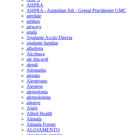
AHPRA
AHPRA - Australian Job - Genral Practitioner GMC
airedale
airlines
airways
ajuda
Ajudante Acção Directa
ajudante familiar
albufeira
Alcobaça
ale discgolf
alemã
Alemanha
alemão
Alentejano
Alentejo
alergologia
alergologista
algarve
Algés
Allied Health
Almada
Almada Forum
ALOJAMENTO