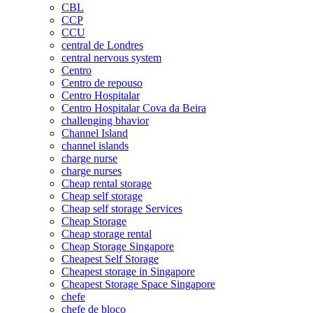
CBL
CCP
CCU
central de Londres
central nervous system
Centro
Centro de repouso
Centro Hospitalar
Centro Hospitalar Cova da Beira
challenging bhavior
Channel Island
channel islands
charge nurse
charge nurses
Cheap rental storage
Cheap self storage
Cheap self storage Services
Cheap Storage
Cheap storage rental
Cheap Storage Singapore
Cheapest Self Storage
Cheapest storage in Singapore
Cheapest Storage Space Singapore
chefe
chefe de bloco