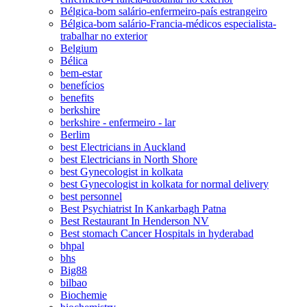
Bélgica-bom salário-enfermeiro-país estrangeiro
Bélgica-bom salário-Francia-médicos especialista-
trabalhar no exterior
Belgium
Bélica
bem-estar
benefícios
benefits
berkshire
berkshire - enfermeiro - lar
Berlim
best Electricians in Auckland
best Electricians in North Shore
best Gynecologist in kolkata
best Gynecologist in kolkata for normal delivery
best personnel
Best Psychiatrist In Kankarbagh Patna
Best Restaurant In Henderson NV
Best stomach Cancer Hospitals in hyderabad
bhpal
bhs
Big88
bilbao
Biochemie