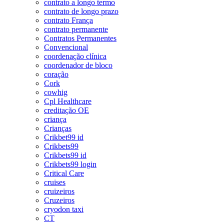
contrato a longo termo
contrato de longo prazo
contrato França
contrato permanente
Contratos Permanentes
Convencional
coordenação clínica
coordenador de bloco
coração
Cork
cowhig
Cpl Healthcare
creditação OE
criança
Crianças
Crikbet99 id
Crikbets99
Crikbets99 id
Crikbets99 login
Critical Care
cruises
cruizeiros
Cruzeiros
cryodon taxi
CT