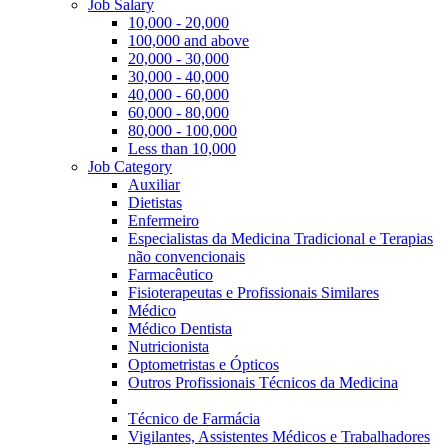
Job Salary
10,000 - 20,000
100,000 and above
20,000 - 30,000
30,000 - 40,000
40,000 - 60,000
60,000 - 80,000
80,000 - 100,000
Less than 10,000
Job Category
Auxiliar
Dietistas
Enfermeiro
Especialistas da Medicina Tradicional e Terapias
não convencionais
Farmacêutico
Fisioterapeutas e Profissionais Similares
Médico
Médico Dentista
Nutricionista
Optometristas e Ópticos
Outros Profissionais Técnicos da Medicina
Técnico de Farmácia
Vigilantes, Assistentes Médicos e Trabalhadores