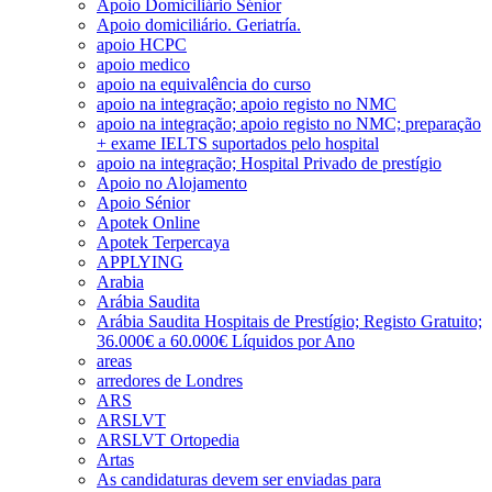
Apoio Domiciliário Sénior
Apoio domiciliário. Geriatría.
apoio HCPC
apoio medico
apoio na equivalência do curso
apoio na integração; apoio registo no NMC
apoio na integração; apoio registo no NMC; preparação
+ exame IELTS suportados pelo hospital
apoio na integração; Hospital Privado de prestígio
Apoio no Alojamento
Apoio Sénior
Apotek Online
Apotek Terpercaya
APPLYING
Arabia
Arábia Saudita
Arábia Saudita Hospitais de Prestígio; Registo Gratuito;
36.000€ a 60.000€ Líquidos por Ano
areas
arredores de Londres
ARS
ARSLVT
ARSLVT Ortopedia
Artas
As candidaturas devem ser enviadas para