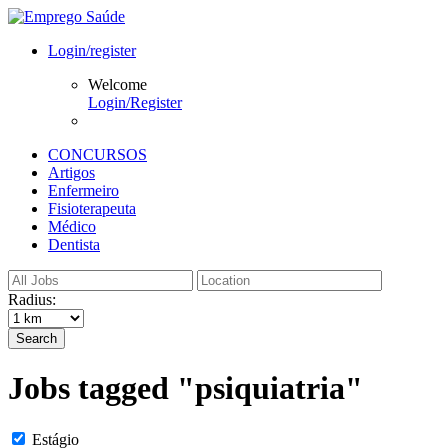
Login/register
Welcome
Login/Register
CONCURSOS
Artigos
Enfermeiro
Fisioterapeuta
Médico
Dentista
Radius:
Search
Jobs tagged "psiquiatria"
Estágio