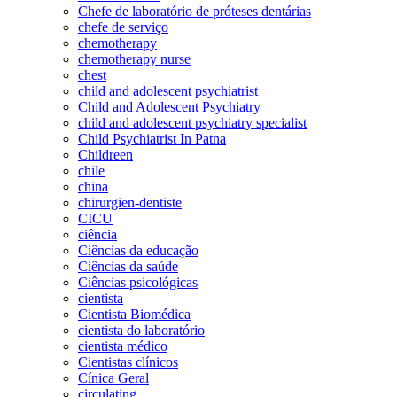
Chefe de laboratório de próteses dentárias
chefe de serviço
chemotherapy
chemotherapy nurse
chest
child and adolescent psychiatrist
Child and Adolescent Psychiatry
child and adolescent psychiatry specialist
Child Psychiatrist In Patna
Childreen
chile
china
chirurgien-dentiste
CICU
ciência
Ciências da educação
Ciências da saúde
Ciências psicológicas
cientista
Cientista Biomédica
cientista do laboratório
cientista médico
Cientistas clínicos
Cínica Geral
circulating