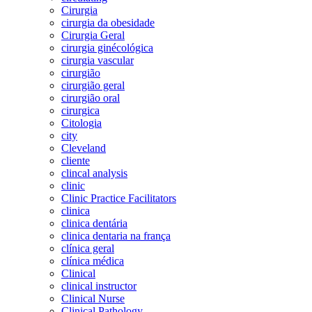
Cirurgia
cirurgia da obesidade
Cirurgia Geral
cirurgia ginécológica
cirurgia vascular
cirurgião
cirurgião geral
cirurgião oral
cirurgica
Citologia
city
Cleveland
cliente
clincal analysis
clinic
Clinic Practice Facilitators
clinica
clinica dentária
clinica dentaria na frança
clínica geral
clínica médica
Clinical
clinical instructor
Clinical Nurse
Clinical Pathology