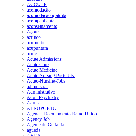
ACCUTE
acomodação
acomodação gratuita
acompanhante
aconselhamento
Açores
acrilico
acupuntor
acupuntura
acute
Acute Admissions
Acute Care
Acute Medicine
Acute Nursing Posts UK
Acute-Nursing-Jobs
administrar
Administrativo
Adult Psychiatry
Adults
AEROPORTO
Agencia Recrutamento Reino Unido
Agency Job
Agente de Geriatria
águeda
AHP'S