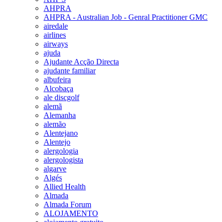
AHPRA
AHPRA - Australian Job - Genral Practitioner GMC
airedale
airlines
airways
ajuda
Ajudante Acção Directa
ajudante familiar
albufeira
Alcobaça
ale discgolf
alemã
Alemanha
alemão
Alentejano
Alentejo
alergologia
alergologista
algarve
Algés
Allied Health
Almada
Almada Forum
ALOJAMENTO