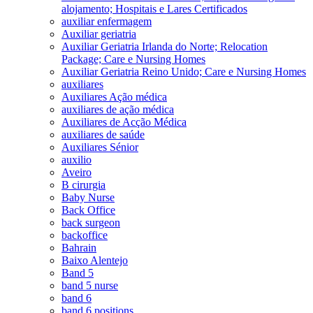
alojamento; Hospitais e Lares Certificados
auxiliar enfermagem
Auxiliar geriatria
Auxiliar Geriatria Irlanda do Norte; Relocation
Package; Care e Nursing Homes
Auxiliar Geriatria Reino Unido; Care e Nursing Homes
auxiliares
Auxiliares Ação médica
auxiliares de ação médica
Auxiliares de Acção Médica
auxiliares de saúde
Auxiliares Sénior
auxilio
Aveiro
B cirurgia
Baby Nurse
Back Office
back surgeon
backoffice
Bahrain
Baixo Alentejo
Band 5
band 5 nurse
band 6
band 6 positions