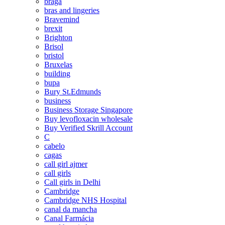
braga
bras and lingeries
Bravemind
brexit
Brighton
Brisol
bristol
Bruxelas
building
bupa
Bury St.Edmunds
business
Business Storage Singapore
Buy levofloxacin wholesale
Buy Verified Skrill Account
C
cabelo
cagas
call girl ajmer
call girls
Call girls in Delhi
Cambridge
Cambridge NHS Hospital
canal da mancha
Canal Farmácia