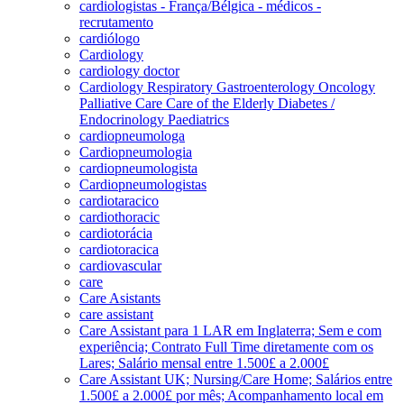
cardiologistas - França/Bélgica - médicos -
recrutamento
cardiólogo
Cardiology
cardiology doctor
Cardiology Respiratory Gastroenterology Oncology
Palliative Care Care of the Elderly Diabetes /
Endocrinology Paediatrics
cardiopneumologa
Cardiopneumologia
cardiopneumologista
Cardiopneumologistas
cardiotaracico
cardiothoracic
cardiotorácia
cardiotoracica
cardiovascular
care
Care Asistants
care assistant
Care Assistant para 1 LAR em Inglaterra; Sem e com
experiência; Contrato Full Time diretamente com os
Lares; Salário mensal entre 1.500£ a 2.000£
Care Assistant UK; Nursing/Care Home; Salários entre
1.500£ a 2.000£ por mês; Acompanhamento local em