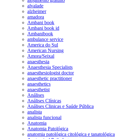
alojamento gratuito
alvalade
alzheimer
amadora
Ambani book
Ambani book id
Ambanibook
ambulance service
America do Sul
American Nursing
Amora/Seixal
anaesthesia
Anaesthesia Specialists
anaesthesiologist doctor
anaesthetic practitioner
anaesthetics
anaesthetist
Análises
Análises Clínicas
Análises Clinicas e Saúde Pública
analista
analista funcional
Anatomia
Anatomia Patológica
anatomia patológica citológica e tanatológica