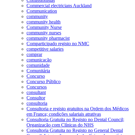
Comissionistas
Commercial electricians Auckland
Communication
community
community health
Community Nurse
community nurses
community pharmacist
Comparticipado registo no NMC
competitive salaries
comprar
comunicação
comunidade
Comunitária
Concurso
Concurso Público
Concursos
consultant
Consultor
consultoria
Consultoria e registo gratuitos na Ordem dos Médicos
em França; condições salariais atrativas
Consultoria Gratuita no Registo no Dental Council;
Organização com Clínicas do NHS
Consultoria Gratuita no Registo no General Dental