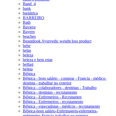
Band_4
bank
bariátrica
BARREIRO
Bath
Baviera
Bayern
beaches
Beautilook Ayurvedic weight loss product
bebe
belas
beleza
beleza e bem estar
belfast
belgia
Bélgica
Bélgica - bom salário - comprar - Francia - médico-
dentista - trabalhar no exterior
Bélgica - colaboradores - dentistas - Trabalho
Bélgica - dentistas - recrutamento
Bélgica - Enfermeiros - Recrutamen
Bélgica - Enfermeiros - recrutamento
Bélgica - especialistas - médicos - recrutamento
Bélgica-bom salário-Enfermagem-enfermeira-
enfermeiro-Francia-trabalhar no exterior