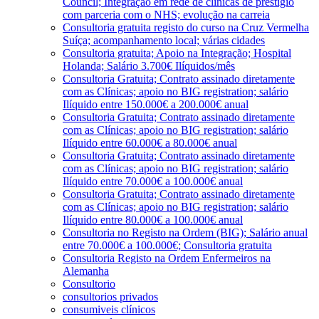
Council; Integração em rede de clínicas de prestígio
com parceria com o NHS; evolução na carreia
Consultoria gratuita registo do curso na Cruz Vermelha
Suíça; acompanhamento local; várias cidades
Consultoria gratuita; Apoio na Integração; Hospital
Holanda; Salário 3.700€ Ilíquidos/mês
Consultoria Gratuita; Contrato assinado diretamente
com as Clínicas; apoio no BIG registration; salário
Ilíquido entre 150.000€ a 200.000€ anual
Consultoria Gratuita; Contrato assinado diretamente
com as Clínicas; apoio no BIG registration; salário
Ilíquido entre 60.000€ a 80.000€ anual
Consultoria Gratuita; Contrato assinado diretamente
com as Clínicas; apoio no BIG registration; salário
Ilíquido entre 70.000€ a 100.000€ anual
Consultoria Gratuita; Contrato assinado diretamente
com as Clínicas; apoio no BIG registration; salário
Ilíquido entre 80.000€ a 100.000€ anual
Consultoria no Registo na Ordem (BIG); Salário anual
entre 70.000€ a 100.000€; Consultoria gratuita
Consultoria Registo na Ordem Enfermeiros na
Alemanha
Consultorio
consultorios privados
consumiveis clínicos