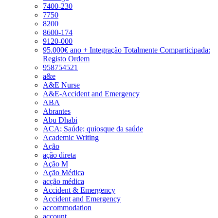
7400-230
7750
8200
8600-174
9120-000
95.000€ ano + Integração Totalmente Comparticipada:
Registo Ordem
958754521
a&e
A&E Nurse
A&E-Accident and Emergency
ABA
Abrantes
Abu Dhabi
ACA; Saúde; quiosque da saúde
Academic Writing
Ação
ação direta
Ação M
Ação Médica
acção médica
Accident & Emergency
Accident and Emergency
accommodation
account