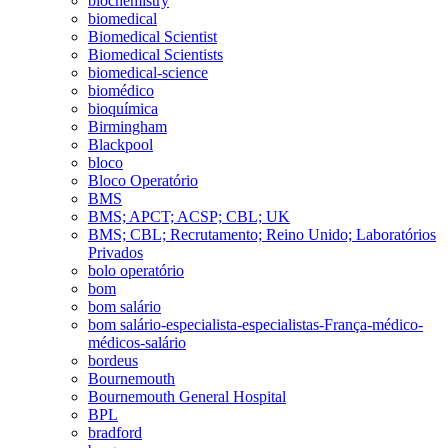
biochemistry
biomedical
Biomedical Scientist
Biomedical Scientists
biomedical-science
biomédico
bioquímica
Birmingham
Blackpool
bloco
Bloco Operatório
BMS
BMS; APCT; ACSP; CBL; UK
BMS; CBL; Recrutamento; Reino Unido; Laboratórios
Privados
bolo operatório
bom
bom salário
bom salário-especialista-especialistas-França-médico-
médicos-salário
bordeus
Bournemouth
Bournemouth General Hospital
BPL
bradford