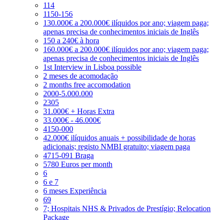
114
1150-156
130.000€ a 200.000€ ilíquidos por ano; viagem paga;
apenas precisa de conhecimentos iniciais de Inglês
150 a 240€ à hora
160.000€ a 200.000€ ilíquidos por ano; viagem paga;
apenas precisa de conhecimentos iniciais de Inglês
1st Interview in Lisboa possible
2 meses de acomodação
2 months free accomodation
2000-5.000.000
2305
31.000€ + Horas Extra
33.000€ - 46.000€
4150-000
42.000€ ilíquidos anuais + possibilidade de horas
adicionais; registo NMBI gratuito; viagem paga
4715-091 Braga
5780 Euros per month
6
6 e 7
6 meses Experiência
69
7; Hospitais NHS & Privados de Prestígio; Relocation
Package