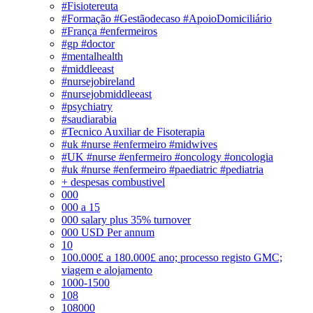
#Fisiotereuta
#Formação #Gestãodecaso #ApoioDomiciliário
#França #enfermeiros
#gp #doctor
#mentalhealth
#middleeast
#nursejobireland
#nursejobmiddleeast
#psychiatry
#saudiarabia
#Tecnico Auxiliar de Fisoterapia
#uk #nurse #enfermeiro #midwives
#UK #nurse #enfermeiro #oncology #oncologia
#uk #nurse #enfermeiro #paediatric #pediatria
+ despesas combustivel
000
000 a 15
000 salary plus 35% turnover
000 USD Per annum
10
100.000£ a 180.000£ ano; processo registo GMC;
viagem e alojamento
1000-1500
108
108000