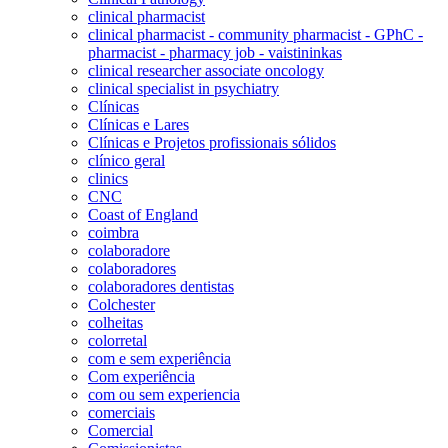
clinical pharmacist
clinical pharmacist - community pharmacist - GPhC -
pharmacist - pharmacy job - vaistininkas
clinical researcher associate oncology
clinical specialist in psychiatry
Clínicas
Clínicas e Lares
Clínicas e Projetos profissionais sólidos
clínico geral
clinics
CNC
Coast of England
coimbra
colaboradore
colaboradores
colaboradores dentistas
Colchester
colheitas
colorretal
com e sem experiência
Com experiência
com ou sem experiencia
comerciais
Comercial