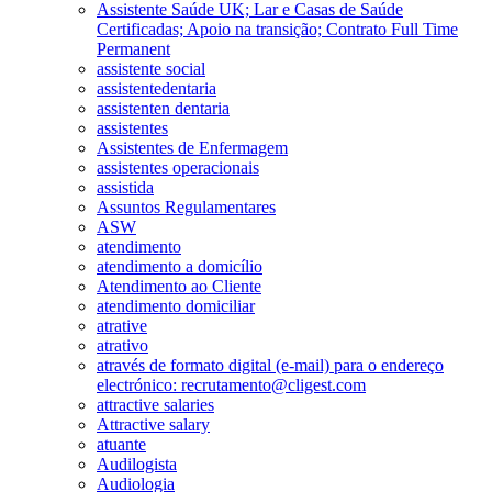
Assistente Saúde UK; Lar e Casas de Saúde
Certificadas; Apoio na transição; Contrato Full Time
Permanent
assistente social
assistentedentaria
assistenten dentaria
assistentes
Assistentes de Enfermagem
assistentes operacionais
assistida
Assuntos Regulamentares
ASW
atendimento
atendimento a domicílio
Atendimento ao Cliente
atendimento domiciliar
atrative
atrativo
através de formato digital (e-mail) para o endereço
electrónico: recrutamento@cligest.com
attractive salaries
Attractive salary
atuante
Audilogista
Audiologia