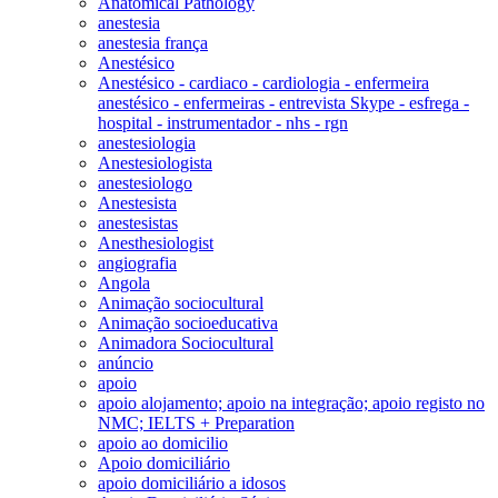
Anatomical Pathology
anestesia
anestesia frança
Anestésico
Anestésico - cardiaco - cardiologia - enfermeira
anestésico - enfermeiras - entrevista Skype - esfrega -
hospital - instrumentador - nhs - rgn
anestesiologia
Anestesiologista
anestesiologo
Anestesista
anestesistas
Anesthesiologist
angiografia
Angola
Animação sociocultural
Animação socioeducativa
Animadora Sociocultural
anúncio
apoio
apoio alojamento; apoio na integração; apoio registo no
NMC; IELTS + Preparation
apoio ao domicilio
Apoio domiciliário
apoio domiciliário a idosos