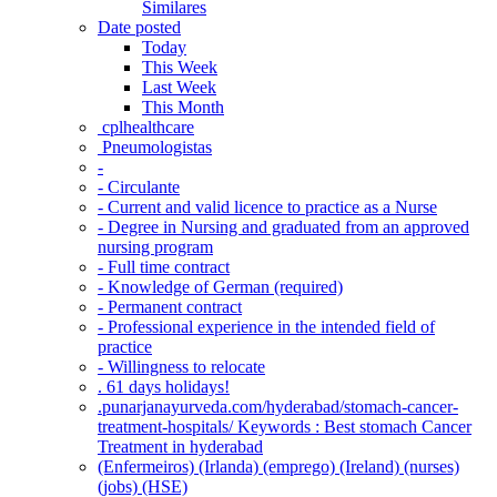
Similares
Date posted
Today
This Week
Last Week
This Month
‎ cplhealthcare‬
Pneumologistas
-
- Circulante
- Current and valid licence to practice as a Nurse
- Degree in Nursing and graduated from an approved
nursing program
- Full time contract
- Knowledge of German (required)
- Permanent contract
- Professional experience in the intended field of
practice
- Willingness to relocate
. 61 days holidays!
.punarjanayurveda.com/hyderabad/stomach-cancer-
treatment-hospitals/ Keywords : Best stomach Cancer
Treatment in hyderabad
(Enfermeiros) (Irlanda) (emprego) (Ireland) (nurses)
(jobs) (HSE)