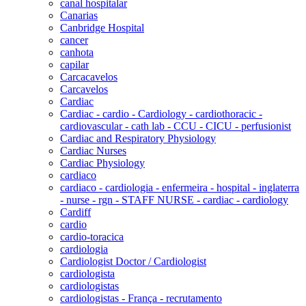
canal hospitalar
Canarias
Canbridge Hospital
cancer
canhota
capilar
Carcacavelos
Carcavelos
Cardiac
Cardiac - cardio - Cardiology - cardiothoracic -
cardiovascular - cath lab - CCU - CICU - perfusionist
Cardiac and Respiratory Physiology
Cardiac Nurses
Cardiac Physiology
cardiaco
cardiaco - cardiologia - enfermeira - hospital - inglaterra
- nurse - rgn - STAFF NURSE - cardiac - cardiology
Cardiff
cardio
cardio-toracica
cardiologia
Cardiologist Doctor / Cardiologist
cardiologista
cardiologistas
cardiologistas - França - recrutamento