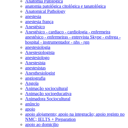
Anatomia Patológica
anatomia patológica citológica e tanatológica
Anatomical Pathology
anestesia
anestesia frança
Anestésico
Anestésico - cardiaco - cardiologia - enfermeira
anestésico - enfermeiras - entrevista Skype - esfrega -
hospital - instrumentador - nhs - rgn
anestesiologia
Anestesiologista
anestesiologo
Anestesista
anestesistas
Anesthesiologist
angiografia
Angola
Animação sociocultural
Animação socioeducativa
Animadora Sociocultural
anúncio
apoio
apoio alojamento; apoio na integração; apoio registo no
NMC; IELTS + Preparation
apoio ao domicilio