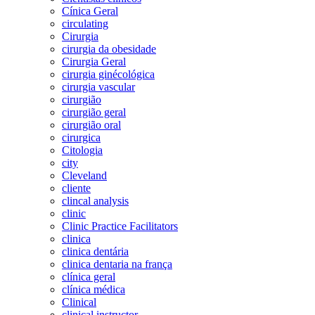
Cínica Geral
circulating
Cirurgia
cirurgia da obesidade
Cirurgia Geral
cirurgia ginécológica
cirurgia vascular
cirurgião
cirurgião geral
cirurgião oral
cirurgica
Citologia
city
Cleveland
cliente
clincal analysis
clinic
Clinic Practice Facilitators
clinica
clinica dentária
clinica dentaria na frança
clínica geral
clínica médica
Clinical
clinical instructor