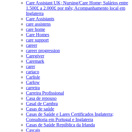
Care Assistant UK; Nursing/Care Home; Salários entre
1.500£ a 2.000£ por mês; Acompanhamento local em
Inglaterra
Care Assistants
care assistens
care home
Care Homes
care support
career
career progression
Caregiver
Caremark
carer
cariaco
Carlisle
Carlow
carreira
Carreira Profissional
Casa de repouso
Casal de Cambra
Casas de saúde
Casas de Saúde e Lares Certificados Inglaterra;
Consultoria em Portugal e Inglaterra
Casas de Saúde República da Irlanda
Cascais