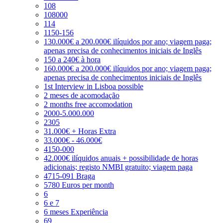
108
108000
114
1150-156
130.000€ a 200.000€ ilíquidos por ano; viagem paga;
apenas precisa de conhecimentos iniciais de Inglês
150 a 240€ à hora
160.000€ a 200.000€ ilíquidos por ano; viagem paga;
apenas precisa de conhecimentos iniciais de Inglês
1st Interview in Lisboa possible
2 meses de acomodação
2 months free accomodation
2000-5.000.000
2305
31.000€ + Horas Extra
33.000€ - 46.000€
4150-000
42.000€ ilíquidos anuais + possibilidade de horas
adicionais; registo NMBI gratuito; viagem paga
4715-091 Braga
5780 Euros per month
6
6 e 7
6 meses Experiência
69