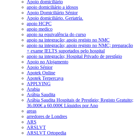
Apoio domiciliário
apoio domiciliário a idosos
Apoio Domiciliário Sénior
Apoio domiciliário. Geriatría.
apoio HCPC
apoio medico
apoio na equivalência do curso
apoio na integração; apoio registo no NMC
apoio na integração; apoio registo no NMC; preparação
+ exame IELTS suportados pelo hospital
apoio na integração; Hospital Privado de prestígio
Apoio no Alojamento
Apoio Sénior
Apotek Online
Apotek Terpercaya
APPLYING
Arabia
Arábia Saudita
Arábia Saudita Hospitais de Prestígio; Registo Gratuito;
36.000€ a 60.000€ Líquidos por Ano
areas
arredores de Londres
ARS
ARSLVT
ARSLVT Ortopedia