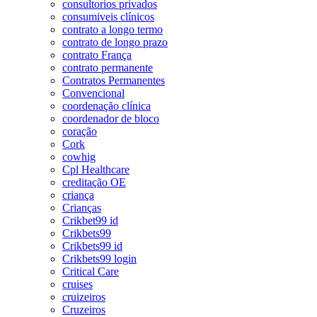
consultorios privados
consumiveis clínicos
contrato a longo termo
contrato de longo prazo
contrato França
contrato permanente
Contratos Permanentes
Convencional
coordenação clínica
coordenador de bloco
coração
Cork
cowhig
Cpl Healthcare
creditação OE
criança
Crianças
Crikbet99 id
Crikbets99
Crikbets99 id
Crikbets99 login
Critical Care
cruises
cruizeiros
Cruzeiros