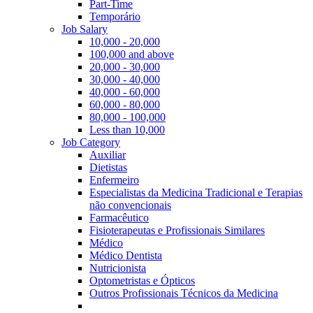
Part-Time
Temporário
Job Salary
10,000 - 20,000
100,000 and above
20,000 - 30,000
30,000 - 40,000
40,000 - 60,000
60,000 - 80,000
80,000 - 100,000
Less than 10,000
Job Category
Auxiliar
Dietistas
Enfermeiro
Especialistas da Medicina Tradicional e Terapias
não convencionais
Farmacêutico
Fisioterapeutas e Profissionais Similares
Médico
Médico Dentista
Nutricionista
Optometristas e Ópticos
Outros Profissionais Técnicos da Medicina