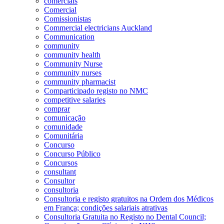
comerciais
Comercial
Comissionistas
Commercial electricians Auckland
Communication
community
community health
Community Nurse
community nurses
community pharmacist
Comparticipado registo no NMC
competitive salaries
comprar
comunicação
comunidade
Comunitária
Concurso
Concurso Público
Concursos
consultant
Consultor
consultoria
Consultoria e registo gratuitos na Ordem dos Médicos
em França; condições salariais atrativas
Consultoria Gratuita no Registo no Dental Council;