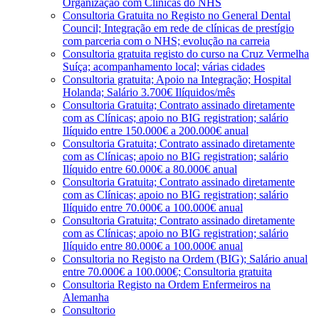
Organização com Clínicas do NHS
Consultoria Gratuita no Registo no General Dental
Council; Integração em rede de clínicas de prestígio
com parceria com o NHS; evolução na carreia
Consultoria gratuita registo do curso na Cruz Vermelha
Suíça; acompanhamento local; várias cidades
Consultoria gratuita; Apoio na Integração; Hospital
Holanda; Salário 3.700€ Ilíquidos/mês
Consultoria Gratuita; Contrato assinado diretamente
com as Clínicas; apoio no BIG registration; salário
Ilíquido entre 150.000€ a 200.000€ anual
Consultoria Gratuita; Contrato assinado diretamente
com as Clínicas; apoio no BIG registration; salário
Ilíquido entre 60.000€ a 80.000€ anual
Consultoria Gratuita; Contrato assinado diretamente
com as Clínicas; apoio no BIG registration; salário
Ilíquido entre 70.000€ a 100.000€ anual
Consultoria Gratuita; Contrato assinado diretamente
com as Clínicas; apoio no BIG registration; salário
Ilíquido entre 80.000€ a 100.000€ anual
Consultoria no Registo na Ordem (BIG); Salário anual
entre 70.000€ a 100.000€; Consultoria gratuita
Consultoria Registo na Ordem Enfermeiros na
Alemanha
Consultorio