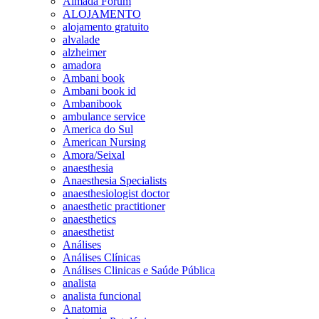
Almada Forum
ALOJAMENTO
alojamento gratuito
alvalade
alzheimer
amadora
Ambani book
Ambani book id
Ambanibook
ambulance service
America do Sul
American Nursing
Amora/Seixal
anaesthesia
Anaesthesia Specialists
anaesthesiologist doctor
anaesthetic practitioner
anaesthetics
anaesthetist
Análises
Análises Clínicas
Análises Clinicas e Saúde Pública
analista
analista funcional
Anatomia