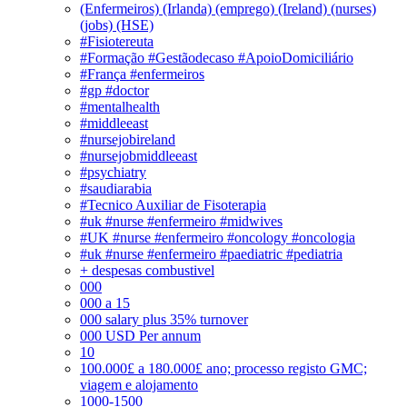
(Enfermeiros) (Irlanda) (emprego) (Ireland) (nurses)
(jobs) (HSE)
#Fisiotereuta
#Formação #Gestãodecaso #ApoioDomiciliário
#França #enfermeiros
#gp #doctor
#mentalhealth
#middleeast
#nursejobireland
#nursejobmiddleeast
#psychiatry
#saudiarabia
#Tecnico Auxiliar de Fisoterapia
#uk #nurse #enfermeiro #midwives
#UK #nurse #enfermeiro #oncology #oncologia
#uk #nurse #enfermeiro #paediatric #pediatria
+ despesas combustivel
000
000 a 15
000 salary plus 35% turnover
000 USD Per annum
10
100.000£ a 180.000£ ano; processo registo GMC;
viagem e alojamento
1000-1500