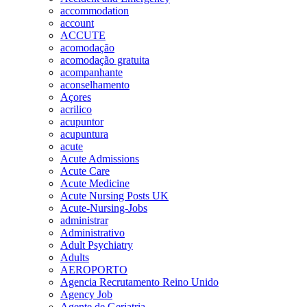
accommodation
account
ACCUTE
acomodação
acomodação gratuita
acompanhante
aconselhamento
Açores
acrilico
acupuntor
acupuntura
acute
Acute Admissions
Acute Care
Acute Medicine
Acute Nursing Posts UK
Acute-Nursing-Jobs
administrar
Administrativo
Adult Psychiatry
Adults
AEROPORTO
Agencia Recrutamento Reino Unido
Agency Job
Agente de Geriatria