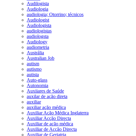
Audilogista
Audiologia
audiologia; Otorrino; técnicos
Audiologist
Audiologista
audiologistas
audiologsta
Audiology
audiometria
Austrália
Australian Job
autism
autismo
autista
Auto-glass
Autonomia
Auxiiares de Saúde
auxilar de ação direta
auxiliar
auxiliar ação médica
Auxiliar Ação Médica Inglaterra
Auxiliar Acção Directa
Auxiliar de ação médica
Auxiliar de Acção Directa
Auxiliar de Geriatria