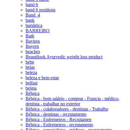
band 6
band 6 positions
Band_4
bank
bariátrica
BARREIRO
Bath
Baviera
Bayern
beaches
Beautilook Ayurvedic weight loss product
bebe
belas
beleza
beleza e bem estar
belfast
belgia
Bélgica
Bélgica - bom salário - comprar - Francia - médico-
dentista - trabalhar no exterior
Bélgica - colaboradores - dentistas - Trabalho
Bélgica - dentistas - recrutamento
Bélgica - Enfermeiros - Recrutamen
Bélgica - Enfermeiros - recrutamento
Bélgica - especialistas - médicos - recrutamento