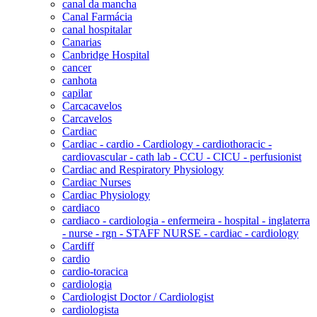
canal da mancha
Canal Farmácia
canal hospitalar
Canarias
Canbridge Hospital
cancer
canhota
capilar
Carcacavelos
Carcavelos
Cardiac
Cardiac - cardio - Cardiology - cardiothoracic -
cardiovascular - cath lab - CCU - CICU - perfusionist
Cardiac and Respiratory Physiology
Cardiac Nurses
Cardiac Physiology
cardiaco
cardiaco - cardiologia - enfermeira - hospital - inglaterra
- nurse - rgn - STAFF NURSE - cardiac - cardiology
Cardiff
cardio
cardio-toracica
cardiologia
Cardiologist Doctor / Cardiologist
cardiologista