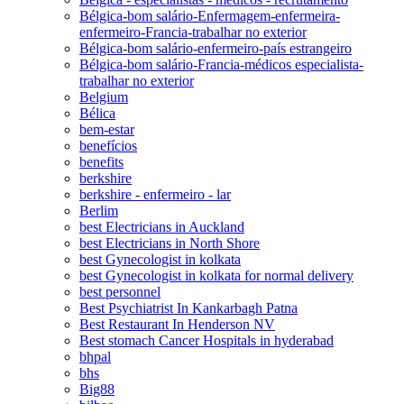
Bélgica-bom salário-Enfermagem-enfermeira-
enfermeiro-Francia-trabalhar no exterior
Bélgica-bom salário-enfermeiro-país estrangeiro
Bélgica-bom salário-Francia-médicos especialista-
trabalhar no exterior
Belgium
Bélica
bem-estar
benefícios
benefits
berkshire
berkshire - enfermeiro - lar
Berlim
best Electricians in Auckland
best Electricians in North Shore
best Gynecologist in kolkata
best Gynecologist in kolkata for normal delivery
best personnel
Best Psychiatrist In Kankarbagh Patna
Best Restaurant In Henderson NV
Best stomach Cancer Hospitals in hyderabad
bhpal
bhs
Big88