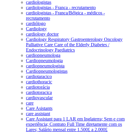
cardiologistas
cardiologistas - França - recrutamento
cardiologistas - França/Bélgica - médicos -
recrutamento
cardiólogo
Cardiology
cardiology doctor
Cardiology Respiratory Gastroenterology Oncology
Palliative Care Care of the Elderly Diabetes /
Endocrinology Paediatrics
cardiopneumologa
Cardiopneumologia
cardiopneumologista
Cardiopneumologistas
cardiotaracico
cardiothoracic
cardiotorácia
cardiotoracica
cardiovascular
care
Care Asistants
care assistant
Care Assistant para 1 LAR em Inglaterra; Sem e com
experiência; Contrato Full Time diretamente com os
Lares; Salário mensal entre 1.500£ a 2.000£