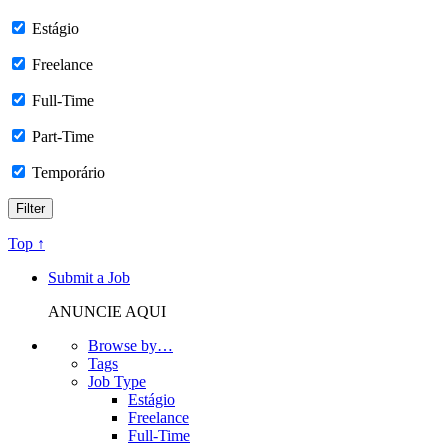
Estágio
Freelance
Full-Time
Part-Time
Temporário
Top ↑
Submit a Job
ANUNCIE AQUI
Browse by…
Tags
Job Type
Estágio
Freelance
Full-Time