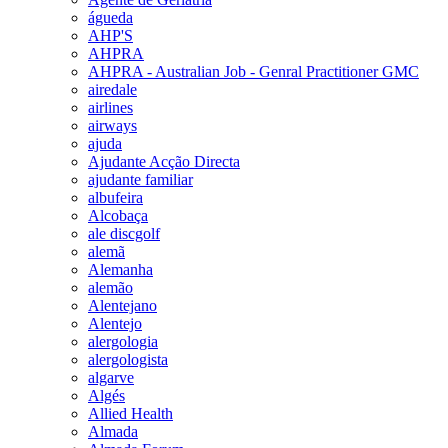
águeda
AHP'S
AHPRA
AHPRA - Australian Job - Genral Practitioner GMC
airedale
airlines
airways
ajuda
Ajudante Acção Directa
ajudante familiar
albufeira
Alcobaça
ale discgolf
alemã
Alemanha
alemão
Alentejano
Alentejo
alergologia
alergologista
algarve
Algés
Allied Health
Almada