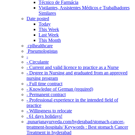
Técnico de Farmácia
Vigilantes, Assistentes Médicos e Trabalhadores
Similares
Date posted
Today
This Week
Last Week
This Month
‎ cplhealthcare‬
Pneumologistas
-
- Circulante
- Current and valid licence to practice as a Nurse
- Degree in Nursing and graduated from an approved
nursing program
- Full time contract
- Knowledge of German (required)
- Permanent contract
- Professional experience in the intended field of
practice
- Willingness to relocate
. 61 days holidays!
.punarjanayurveda.com/hyderabad/stomach-cancer-
treatment-hospitals/ Keywords : Best stomach Cancer
Treatment in hyderabad