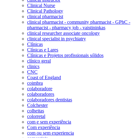
Clinical Nurse
Clinical Pathology
clinical pharmacist
clinical pharmacist - community pharmacist - GPhC -
pharmacist - pharmacy job - vaistininkas
clinical researcher associate oncology
clinical specialist in psychiatry
Clínicas
Clínicas e Lares
Clínicas e Projetos profissionais sólidos
clínico geral
clinics
CNC
Coast of England
coimbra
colaboradore
colaboradores
colaboradores dentistas
Colchester
colheitas
colorretal
com e sem experiência
Com experiência
com ou sem experiencia