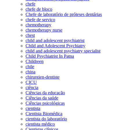
chefe
chefe de bloco
Chefe de laboratório de próteses dentárias
chefe de serviço
chemotherapy
chemotherapy nurse
chest
child and adolescent psychiatrist
Child and Adolescent Psychiatry
child and adolescent psychiatry specialist
Child Psychiatrist In Patna
Childreen
chile
china
chirurgien-dentiste
CICU
ciência
Ciências da educação
Ciências da saúde
Ciências psicológicas
cientista
Cientista Biomédica
cientista do laboratório
cientista médico
Cientistas clínicos