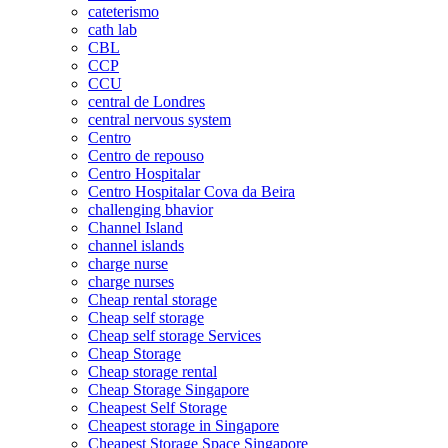
cateterismo
cath lab
CBL
CCP
CCU
central de Londres
central nervous system
Centro
Centro de repouso
Centro Hospitalar
Centro Hospitalar Cova da Beira
challenging bhavior
Channel Island
channel islands
charge nurse
charge nurses
Cheap rental storage
Cheap self storage
Cheap self storage Services
Cheap Storage
Cheap storage rental
Cheap Storage Singapore
Cheapest Self Storage
Cheapest storage in Singapore
Cheapest Storage Space Singapore