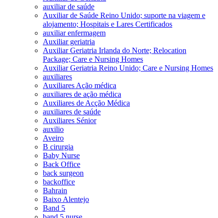
auxiliar de saúde
Auxiliar de Saúde Reino Unido; suporte na viagem e
alojamento; Hospitais e Lares Certificados
auxiliar enfermagem
Auxiliar geriatria
Auxiliar Geriatria Irlanda do Norte; Relocation
Package; Care e Nursing Homes
Auxiliar Geriatria Reino Unido; Care e Nursing Homes
auxiliares
Auxiliares Ação médica
auxiliares de ação médica
Auxiliares de Acção Médica
auxiliares de saúde
Auxiliares Sénior
auxilio
Aveiro
B cirurgia
Baby Nurse
Back Office
back surgeon
backoffice
Bahrain
Baixo Alentejo
Band 5
band 5 nurse