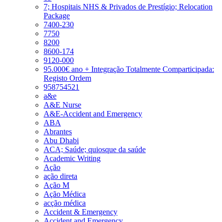
7; Hospitais NHS & Privados de Prestígio; Relocation
Package
7400-230
7750
8200
8600-174
9120-000
95.000€ ano + Integração Totalmente Comparticipada:
Registo Ordem
958754521
a&e
A&E Nurse
A&E-Accident and Emergency
ABA
Abrantes
Abu Dhabi
ACA; Saúde; quiosque da saúde
Academic Writing
Ação
ação direta
Ação M
Ação Médica
acção médica
Accident & Emergency
Accident and Emergency