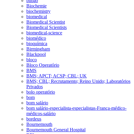
bilbao
Biochemie
biochemistry
biomedical
Biomedical Scientist
Biomedical Scientists
biomedical-science
biomédico
bioquímica
Birmingham
Blackpool
bloco
Bloco Operatório
BMS
BMS; APCT; ACSP; CBL; UK
BMS; CBL; Recrutamento; Reino Unido; Laboratórios
Privados
bolo operatório
bom
bom salário
bom salário-especialista-especialistas-França-médico-
médicos-salário
bordeus
Bournemouth
Bournemouth General Hospital