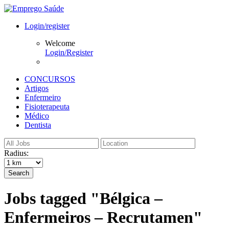
Login/register
Welcome
Login/Register
CONCURSOS
Artigos
Enfermeiro
Fisioterapeuta
Médico
Dentista
Radius:
Search
Jobs tagged "Bélgica –
Enfermeiros – Recrutamen"