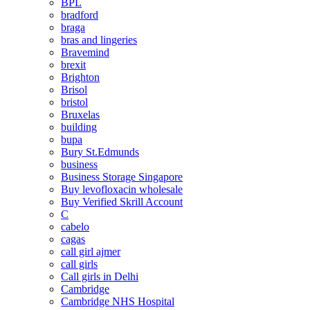
BPL
bradford
braga
bras and lingeries
Bravemind
brexit
Brighton
Brisol
bristol
Bruxelas
building
bupa
Bury St.Edmunds
business
Business Storage Singapore
Buy levofloxacin wholesale
Buy Verified Skrill Account
C
cabelo
cagas
call girl ajmer
call girls
Call girls in Delhi
Cambridge
Cambridge NHS Hospital