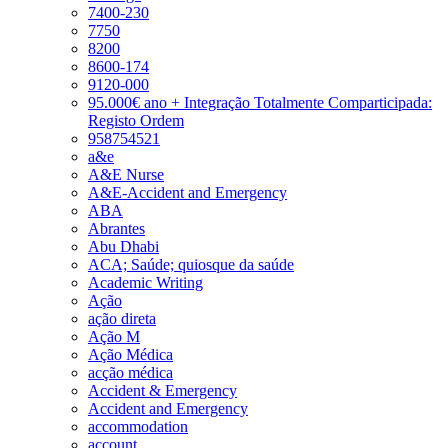
7400-230
7750
8200
8600-174
9120-000
95.000€ ano + Integração Totalmente Comparticipada:
Registo Ordem
958754521
a&e
A&E Nurse
A&E-Accident and Emergency
ABA
Abrantes
Abu Dhabi
ACA; Saúde; quiosque da saúde
Academic Writing
Ação
ação direta
Ação M
Ação Médica
acção médica
Accident & Emergency
Accident and Emergency
accommodation
account