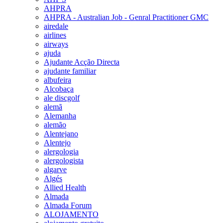
AHPRA
AHPRA - Australian Job - Genral Practitioner GMC
airedale
airlines
airways
ajuda
Ajudante Acção Directa
ajudante familiar
albufeira
Alcobaça
ale discgolf
alemã
Alemanha
alemão
Alentejano
Alentejo
alergologia
alergologista
algarve
Algés
Allied Health
Almada
Almada Forum
ALOJAMENTO