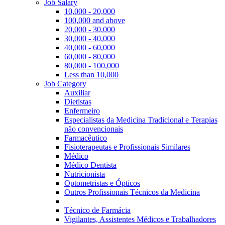
Job Salary
10,000 - 20,000
100,000 and above
20,000 - 30,000
30,000 - 40,000
40,000 - 60,000
60,000 - 80,000
80,000 - 100,000
Less than 10,000
Job Category
Auxiliar
Dietistas
Enfermeiro
Especialistas da Medicina Tradicional e Terapias
não convencionais
Farmacêutico
Fisioterapeutas e Profissionais Similares
Médico
Médico Dentista
Nutricionista
Optometristas e Ópticos
Outros Profissionais Técnicos da Medicina
Técnico de Farmácia
Vigilantes, Assistentes Médicos e Trabalhadores