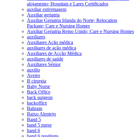
alojamento; Hospitais e Lares Certificados
auxiliar enfermagem
Auxiliar geriatria
Auxiliar Geriatria Irlanda do Norte; Relocation
Package; Care e Nursing Homes
Auxiliar Geriatria Reino Unido; Care e Nursing Homes
auxiliares
Auxiliares Ação médica
auxiliares de ação médica
Auxiliares de Acção Médica
auxiliares de saúde
Auxiliares Sénior
auxilio
Aveiro
B cirurgia
Baby Nurse
Back Office
back surgeon
backoffice
Bahrain
Baixo Alentejo
Band 5
band 5 nurse
band 6
band 6 positions