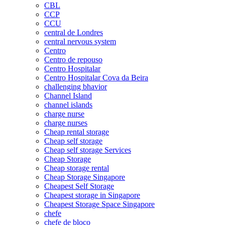
CBL
CCP
CCU
central de Londres
central nervous system
Centro
Centro de repouso
Centro Hospitalar
Centro Hospitalar Cova da Beira
challenging bhavior
Channel Island
channel islands
charge nurse
charge nurses
Cheap rental storage
Cheap self storage
Cheap self storage Services
Cheap Storage
Cheap storage rental
Cheap Storage Singapore
Cheapest Self Storage
Cheapest storage in Singapore
Cheapest Storage Space Singapore
chefe
chefe de bloco