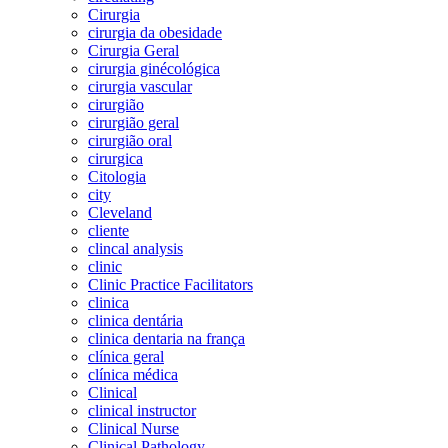
Cirurgia
cirurgia da obesidade
Cirurgia Geral
cirurgia ginécológica
cirurgia vascular
cirurgião
cirurgião geral
cirurgião oral
cirurgica
Citologia
city
Cleveland
cliente
clincal analysis
clinic
Clinic Practice Facilitators
clinica
clinica dentária
clinica dentaria na frança
clínica geral
clínica médica
Clinical
clinical instructor
Clinical Nurse
Clinical Pathology