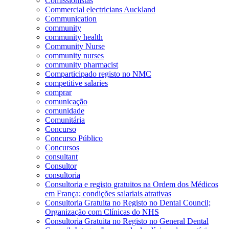
Comissionistas
Commercial electricians Auckland
Communication
community
community health
Community Nurse
community nurses
community pharmacist
Comparticipado registo no NMC
competitive salaries
comprar
comunicação
comunidade
Comunitária
Concurso
Concurso Público
Concursos
consultant
Consultor
consultoria
Consultoria e registo gratuitos na Ordem dos Médicos
em França; condições salariais atrativas
Consultoria Gratuita no Registo no Dental Council;
Organização com Clínicas do NHS
Consultoria Gratuita no Registo no General Dental