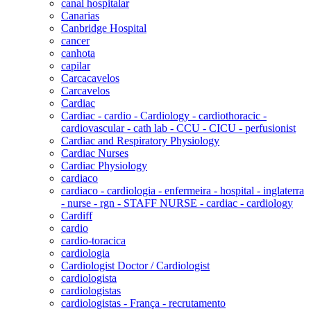
canal hospitalar
Canarias
Canbridge Hospital
cancer
canhota
capilar
Carcacavelos
Carcavelos
Cardiac
Cardiac - cardio - Cardiology - cardiothoracic -
cardiovascular - cath lab - CCU - CICU - perfusionist
Cardiac and Respiratory Physiology
Cardiac Nurses
Cardiac Physiology
cardiaco
cardiaco - cardiologia - enfermeira - hospital - inglaterra
- nurse - rgn - STAFF NURSE - cardiac - cardiology
Cardiff
cardio
cardio-toracica
cardiologia
Cardiologist Doctor / Cardiologist
cardiologista
cardiologistas
cardiologistas - França - recrutamento