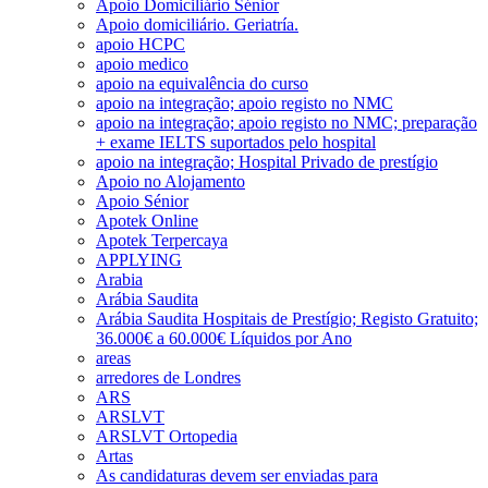
Apoio Domiciliário Sénior
Apoio domiciliário. Geriatría.
apoio HCPC
apoio medico
apoio na equivalência do curso
apoio na integração; apoio registo no NMC
apoio na integração; apoio registo no NMC; preparação
+ exame IELTS suportados pelo hospital
apoio na integração; Hospital Privado de prestígio
Apoio no Alojamento
Apoio Sénior
Apotek Online
Apotek Terpercaya
APPLYING
Arabia
Arábia Saudita
Arábia Saudita Hospitais de Prestígio; Registo Gratuito;
36.000€ a 60.000€ Líquidos por Ano
areas
arredores de Londres
ARS
ARSLVT
ARSLVT Ortopedia
Artas
As candidaturas devem ser enviadas para