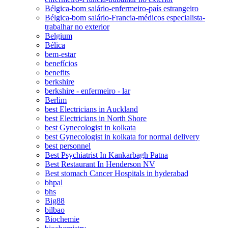
Bélgica-bom salário-enfermeiro-país estrangeiro
Bélgica-bom salário-Francia-médicos especialista-
trabalhar no exterior
Belgium
Bélica
bem-estar
benefícios
benefits
berkshire
berkshire - enfermeiro - lar
Berlim
best Electricians in Auckland
best Electricians in North Shore
best Gynecologist in kolkata
best Gynecologist in kolkata for normal delivery
best personnel
Best Psychiatrist In Kankarbagh Patna
Best Restaurant In Henderson NV
Best stomach Cancer Hospitals in hyderabad
bhpal
bhs
Big88
bilbao
Biochemie