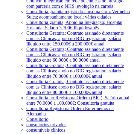
Council; Integração em rede de clínicas de prestígio
com parceria com o NHS; evolução na carreia
Consultoria gratuita registo do curso na Cruz Vermelha
Suíça; acompanhamento local; várias cidades
Consultoria gratuita; Apoio na Integração; Hospital
Holanda; Salário 3.700€ Ilíquidos/mês
Consultoria Gratuita; Contrato assinado diretamente
com as Clínicas; apoio no BIG registration; salário
Ilíquido entre 150.000€ a 200.000€ anual
Consultoria Gratuita; Contrato assinado diretamente
com as Clínicas; apoio no BIG registration; salário
Ilíquido entre 60.000€ a 80.000€ anual
Consultoria Gratuita; Contrato assinado diretamente
com as Clínicas; apoio no BIG registration; salário
Ilíquido entre 70.000€ a 100.000€ anual
Consultoria Gratuita; Contrato assinado diretamente
com as Clínicas; apoio no BIG registration; salário
Ilíquido entre 80.000€ a 100.000€ anual
Consultoria no Registo na Ordem (BIG); Salário anual
entre 70.000€ a 100.000€; Consultoria gratuita
Consultoria Registo na Ordem Enfermeiros na
Alemanha
Consultorio
consultorios privados
consumiveis clínicos