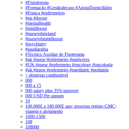
#Fisiotereuta
#Formação #Gestãodecaso #ApoioDomiciliário
#França #enfermeiros
#gp #doctor
#mentalhealth
#middleeast
#nursejobireland
#nursejobmiddleeast
#psychiatry
#saudiarabia
#Tecnico Auxiliar de Fisoterapia
#uk #nurse #enfermeiro #midwives
#UK #nurse #enfermeiro #oncology #oncologia
#uk #nurse #enfermeiro #paediatric #pediatria
+ despesas combustivel
000
000 a 15
000 salary plus 35% turnover
000 USD Per annum
10
100.000£ a 180.000£ ano; processo registo GMC;
viagem e alojamento
1000-1500
108
108000