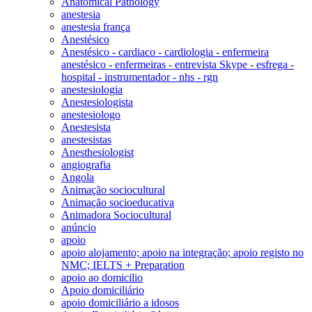
Anatomical Pathology
anestesia
anestesia frança
Anestésico
Anestésico - cardiaco - cardiologia - enfermeira
anestésico - enfermeiras - entrevista Skype - esfrega -
hospital - instrumentador - nhs - rgn
anestesiologia
Anestesiologista
anestesiologo
Anestesista
anestesistas
Anesthesiologist
angiografia
Angola
Animação sociocultural
Animação socioeducativa
Animadora Sociocultural
anúncio
apoio
apoio alojamento; apoio na integração; apoio registo no
NMC; IELTS + Preparation
apoio ao domicilio
Apoio domiciliário
apoio domiciliário a idosos