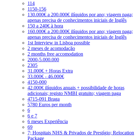
114
1150-156
130.000€ a 200.000€ ilíquidos por ano; viagem paga;
apenas precisa de conhecimentos iniciais de Inglês
150 a 240€ à hora
160.000€ a 200.000€ ilíquidos por ano; viagem paga;
apenas precisa de conhecimentos iniciais de Inglês
1st Interview in Lisboa possible
2 meses de acomodação
2 months free accomodation
2000-5.000.000
2305
31.000€ + Horas Extra
33.000€ - 46.000€
4150-000
42.000€ ilíquidos anuais + possibilidade de horas
adicionais; registo NMBI gratuito; viagem paga
4715-091 Braga
5780 Euros per month
6
6 e 7
6 meses Experiência
69
7; Hospitais NHS & Privados de Prestígio; Relocation
Package