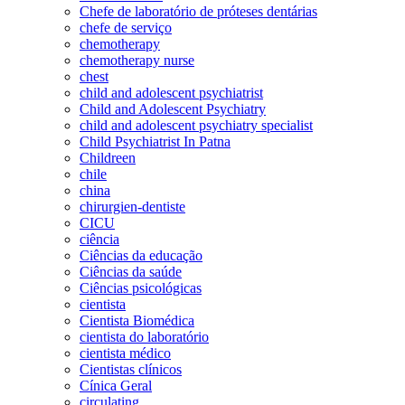
Chefe de laboratório de próteses dentárias
chefe de serviço
chemotherapy
chemotherapy nurse
chest
child and adolescent psychiatrist
Child and Adolescent Psychiatry
child and adolescent psychiatry specialist
Child Psychiatrist In Patna
Childreen
chile
china
chirurgien-dentiste
CICU
ciência
Ciências da educação
Ciências da saúde
Ciências psicológicas
cientista
Cientista Biomédica
cientista do laboratório
cientista médico
Cientistas clínicos
Cínica Geral
circulating