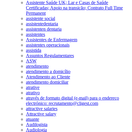
Assistente Saúde UK; Lar e Casas de Saúde
Certificadas; Apoio na transição; Contrato Full Time
Permanent
assistente social
assistentedentaria
assistenten dentaria
assistentes
Assistentes de Enfermagem
assistentes operacionais
assistida
Assuntos Regulamentares
ASW
atendimento
atendimento a domicílio
Atendimento ao Cliente
atendimento domiciliar
atrative
atrativo
através de formato digital (e-mail) para o endereço
electrónico: recrutamento@cligest.com
attractive salaries
Attractive salary
atuante
Audilogista
Audiologia