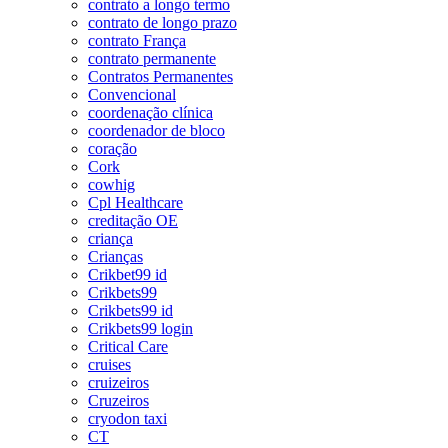
contrato a longo termo
contrato de longo prazo
contrato França
contrato permanente
Contratos Permanentes
Convencional
coordenação clínica
coordenador de bloco
coração
Cork
cowhig
Cpl Healthcare
creditação OE
criança
Crianças
Crikbet99 id
Crikbets99
Crikbets99 id
Crikbets99 login
Critical Care
cruises
cruizeiros
Cruzeiros
cryodon taxi
CT