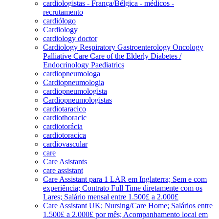
cardiologistas - França/Bélgica - médicos -
recrutamento
cardiólogo
Cardiology
cardiology doctor
Cardiology Respiratory Gastroenterology Oncology
Palliative Care Care of the Elderly Diabetes /
Endocrinology Paediatrics
cardiopneumologa
Cardiopneumologia
cardiopneumologista
Cardiopneumologistas
cardiotaracico
cardiothoracic
cardiotorácia
cardiotoracica
cardiovascular
care
Care Asistants
care assistant
Care Assistant para 1 LAR em Inglaterra; Sem e com
experiência; Contrato Full Time diretamente com os
Lares; Salário mensal entre 1.500£ a 2.000£
Care Assistant UK; Nursing/Care Home; Salários entre
1.500£ a 2.000£ por mês; Acompanhamento local em