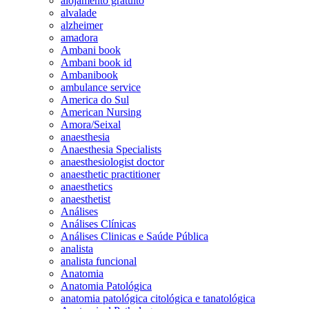
alojamento gratuito
alvalade
alzheimer
amadora
Ambani book
Ambani book id
Ambanibook
ambulance service
America do Sul
American Nursing
Amora/Seixal
anaesthesia
Anaesthesia Specialists
anaesthesiologist doctor
anaesthetic practitioner
anaesthetics
anaesthetist
Análises
Análises Clínicas
Análises Clinicas e Saúde Pública
analista
analista funcional
Anatomia
Anatomia Patológica
anatomia patológica citológica e tanatológica