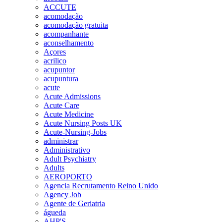
ACCUTE
acomodação
acomodação gratuita
acompanhante
aconselhamento
Açores
acrilico
acupuntor
acupuntura
acute
Acute Admissions
Acute Care
Acute Medicine
Acute Nursing Posts UK
Acute-Nursing-Jobs
administrar
Administrativo
Adult Psychiatry
Adults
AEROPORTO
Agencia Recrutamento Reino Unido
Agency Job
Agente de Geriatria
águeda
AHP'S