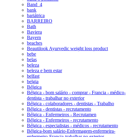
Band_4
bank
bariátrica
BARREIRO
Bath
Baviera
Bayern
beaches
Beautilook Ayurvedic weight loss product
bebe
belas
beleza
beleza e bem estar
belfast
belgia
Bélgica
Bélgica - bom salário - comprar - Francia - médico-
dentista - trabalhar no exterior
Bélgica - colaboradores - dentistas - Trabalho
Bélgica - dentistas - recrutamento
Bélgica - Enfermeiros - Recrutamen
Bélgica - Enfermeiros - recrutamento
Bélgica - especialistas - médicos - recrutamento
Bélgica-bom salário-Enfermagem-enfermeira-
enfermeiro-Francia-trabalhar no exterior