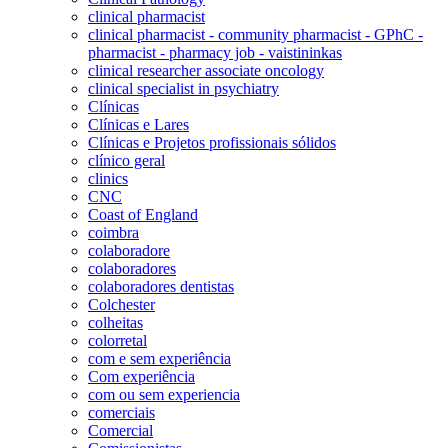
clinical pharmacist
clinical pharmacist - community pharmacist - GPhC -
pharmacist - pharmacy job - vaistininkas
clinical researcher associate oncology
clinical specialist in psychiatry
Clínicas
Clínicas e Lares
Clínicas e Projetos profissionais sólidos
clínico geral
clinics
CNC
Coast of England
coimbra
colaboradore
colaboradores
colaboradores dentistas
Colchester
colheitas
colorretal
com e sem experiência
Com experiência
com ou sem experiencia
comerciais
Comercial