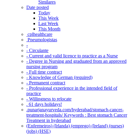
Similares
Date posted
Today
This Week
Last Week
This Month
‎ cplhealthcare‬
Pneumologistas
-
- Circulante
- Current and valid licence to practice as a Nurse
- Degree in Nursing and graduated from an approved
nursing program
- Full time contract
- Knowledge of German (required)
- Permanent contract
- Professional experience in the intended field of
practice
- Willingness to relocate
. 61 days holidays!
.punarjanayurveda.com/hyderabad/stomach-cancer-
treatment-hospitals/ Keywords : Best stomach Cancer
Treatment in hyderabad
(Enfermeiros) (Irlanda) (emprego) (Ireland) (nurses)
(jobs) (HSE)