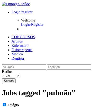
Login/register
Welcome
Login/Register
CONCURSOS
Artigos
Enfermeiro
Fisioterapeuta
Médico
Dentista
Radius:
Search
Jobs tagged "pulmão"
Estágio