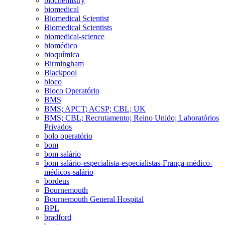
biochemistry
biomedical
Biomedical Scientist
Biomedical Scientists
biomedical-science
biomédico
bioquímica
Birmingham
Blackpool
bloco
Bloco Operatório
BMS
BMS; APCT; ACSP; CBL; UK
BMS; CBL; Recrutamento; Reino Unido; Laboratórios
Privados
bolo operatório
bom
bom salário
bom salário-especialista-especialistas-França-médico-
médicos-salário
bordeus
Bournemouth
Bournemouth General Hospital
BPL
bradford