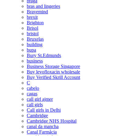
braga
bras and lingeries
Bravemind
brexit
Brighton
Brisol
bristol
Bruxelas
building
bupa
Bury St.Edmunds
business
Business Storage Singapore
Buy levofloxacin wholesale
Buy Verified Skrill Account
C
cabelo
cagas
call girl ajmer
call girls
Call girls in Delhi
Cambridge
Cambridge NHS Hospital
canal da mancha
Canal Farmácia