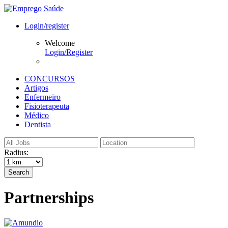
Login/register
Welcome
Login/Register
CONCURSOS
Artigos
Enfermeiro
Fisioterapeuta
Médico
Dentista
Radius:
Search
Partnerships