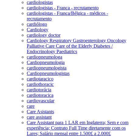
cardiologistas
cardiologistas - França - recrutamento
cardiologistas - França/Bélgica - médicos -
recrutamento
cardiólogo
Cardiology
cardiology doctor
Cardiology Respiratory Gastroenterology Oncology
Palliative Care Care of the Elderly Diabetes /
Endocrinology Paediatrics
cardiopneumologa
Cardiopneumologia
cardiopneumologista
Cardiopneumologistas
cardiotaracico
cardiothoracic
cardiotorácia
cardiotoracica
cardiovascular
care
Care Asistants
care assistant
Care Assistant para 1 LAR em Inglaterra; Sem e com
experiência; Contrato Full Time diretamente com os
Lares; Salário mensal entre 1.500£ a 2.000£