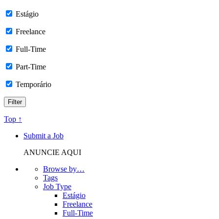
Estágio
Freelance
Full-Time
Part-Time
Temporário
Top ↑
Submit a Job
ANUNCIE AQUI
Browse by…
Tags
Job Type
Estágio
Freelance
Full-Time