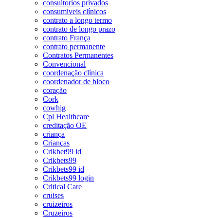
consultorios privados
consumiveis clínicos
contrato a longo termo
contrato de longo prazo
contrato França
contrato permanente
Contratos Permanentes
Convencional
coordenação clínica
coordenador de bloco
coração
Cork
cowhig
Cpl Healthcare
creditação OE
criança
Crianças
Crikbet99 id
Crikbets99
Crikbets99 id
Crikbets99 login
Critical Care
cruises
cruizeiros
Cruzeiros