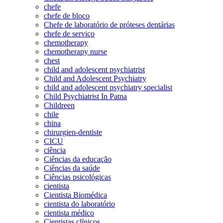
chefe
chefe de bloco
Chefe de laboratório de próteses dentárias
chefe de serviço
chemotherapy
chemotherapy nurse
chest
child and adolescent psychiatrist
Child and Adolescent Psychiatry
child and adolescent psychiatry specialist
Child Psychiatrist In Patna
Childreen
chile
china
chirurgien-dentiste
CICU
ciência
Ciências da educação
Ciências da saúde
Ciências psicológicas
cientista
Cientista Biomédica
cientista do laboratório
cientista médico
Cientistas clínicos