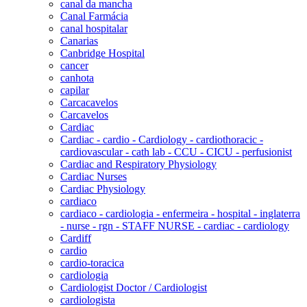
canal da mancha
Canal Farmácia
canal hospitalar
Canarias
Canbridge Hospital
cancer
canhota
capilar
Carcacavelos
Carcavelos
Cardiac
Cardiac - cardio - Cardiology - cardiothoracic -
cardiovascular - cath lab - CCU - CICU - perfusionist
Cardiac and Respiratory Physiology
Cardiac Nurses
Cardiac Physiology
cardiaco
cardiaco - cardiologia - enfermeira - hospital - inglaterra
- nurse - rgn - STAFF NURSE - cardiac - cardiology
Cardiff
cardio
cardio-toracica
cardiologia
Cardiologist Doctor / Cardiologist
cardiologista