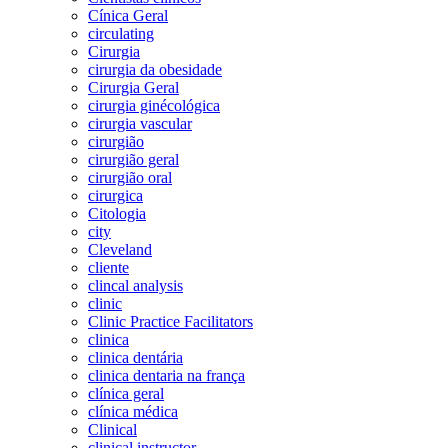
Cínica Geral
circulating
Cirurgia
cirurgia da obesidade
Cirurgia Geral
cirurgia ginécológica
cirurgia vascular
cirurgião
cirurgião geral
cirurgião oral
cirurgica
Citologia
city
Cleveland
cliente
clincal analysis
clinic
Clinic Practice Facilitators
clinica
clinica dentária
clinica dentaria na frança
clínica geral
clínica médica
Clinical
clinical instructor