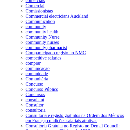
comerciais
Comercial
Comissionistas
Commercial electricians Auckland
Communication
community
community health
Community Nurse
community nurses
community pharmacist
Comparticipado registo no NMC
competitive salaries
comprar
comunicação
comunidade
Comunitária
Concurso
Concurso Público
Concursos
consultant
Consultor
consultoria
Consultoria e registo gratuitos na Ordem dos Médicos
em França; condições salariais atrativas
Consultoria Gratuita no Registo no Dental Council;