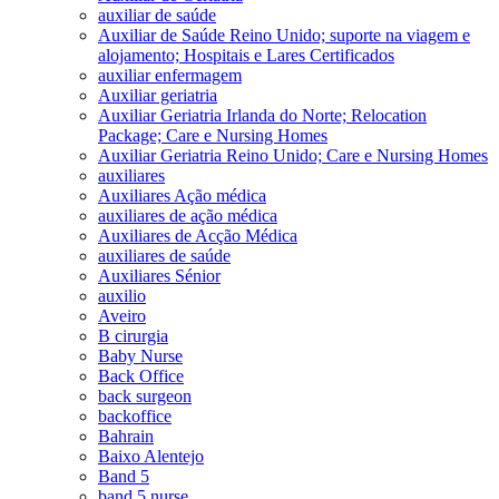
auxiliar de saúde
Auxiliar de Saúde Reino Unido; suporte na viagem e
alojamento; Hospitais e Lares Certificados
auxiliar enfermagem
Auxiliar geriatria
Auxiliar Geriatria Irlanda do Norte; Relocation
Package; Care e Nursing Homes
Auxiliar Geriatria Reino Unido; Care e Nursing Homes
auxiliares
Auxiliares Ação médica
auxiliares de ação médica
Auxiliares de Acção Médica
auxiliares de saúde
Auxiliares Sénior
auxilio
Aveiro
B cirurgia
Baby Nurse
Back Office
back surgeon
backoffice
Bahrain
Baixo Alentejo
Band 5
band 5 nurse