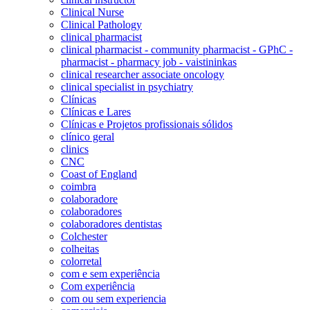
Clinical Nurse
Clinical Pathology
clinical pharmacist
clinical pharmacist - community pharmacist - GPhC -
pharmacist - pharmacy job - vaistininkas
clinical researcher associate oncology
clinical specialist in psychiatry
Clínicas
Clínicas e Lares
Clínicas e Projetos profissionais sólidos
clínico geral
clinics
CNC
Coast of England
coimbra
colaboradore
colaboradores
colaboradores dentistas
Colchester
colheitas
colorretal
com e sem experiência
Com experiência
com ou sem experiencia