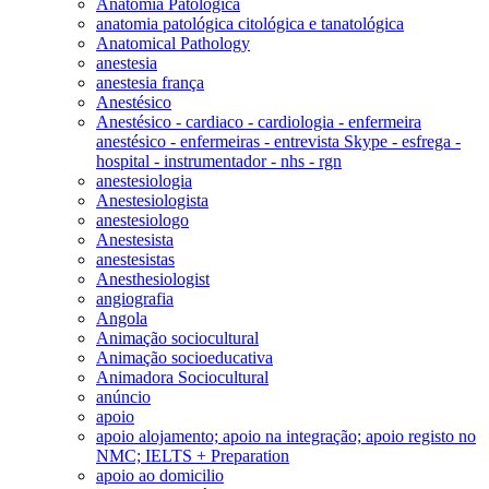
Anatomia Patológica
anatomia patológica citológica e tanatológica
Anatomical Pathology
anestesia
anestesia frança
Anestésico
Anestésico - cardiaco - cardiologia - enfermeira
anestésico - enfermeiras - entrevista Skype - esfrega -
hospital - instrumentador - nhs - rgn
anestesiologia
Anestesiologista
anestesiologo
Anestesista
anestesistas
Anesthesiologist
angiografia
Angola
Animação sociocultural
Animação socioeducativa
Animadora Sociocultural
anúncio
apoio
apoio alojamento; apoio na integração; apoio registo no
NMC; IELTS + Preparation
apoio ao domicilio