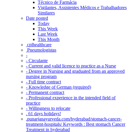
Técnico de Farmácia
Vigilantes, Assistentes Médicos e Trabalhadores
Similares
Date posted
Today
This Week
Last Week
This Month
‎ cplhealthcare‬
Pneumologistas
-
- Circulante
- Current and valid licence to practice as a Nurse
- Degree in Nursing and graduated from an approved
nursing program
- Full time contract
- Knowledge of German (required)
- Permanent contract
- Professional experience in the intended field of
practice
- Willingness to relocate
. 61 days holidays!
.punarjanayurveda.com/hyderabad/stomach-cancer-
treatment-hospitals/ Keywords : Best stomach Cancer
Treatment in hyderabad