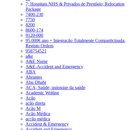
7; Hospitais NHS & Privados de Prestígio; Relocation
Package
7400-230
7750
8200
8600-174
9120-000
95.000€ ano + Integração Totalmente Comparticipada:
Registo Ordem
958754521
a&e
A&E Nurse
A&E-Accident and Emergency
ABA
Abrantes
Abu Dhabi
ACA; Saúde; quiosque da saúde
Academic Writing
Ação
ação direta
Ação M
Ação Médica
acção médica
Accident & Emergency
Accident and Emergency