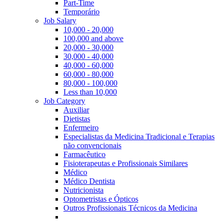
Part-Time
Temporário
Job Salary
10,000 - 20,000
100,000 and above
20,000 - 30,000
30,000 - 40,000
40,000 - 60,000
60,000 - 80,000
80,000 - 100,000
Less than 10,000
Job Category
Auxiliar
Dietistas
Enfermeiro
Especialistas da Medicina Tradicional e Terapias
não convencionais
Farmacêutico
Fisioterapeutas e Profissionais Similares
Médico
Médico Dentista
Nutricionista
Optometristas e Ópticos
Outros Profissionais Técnicos da Medicina