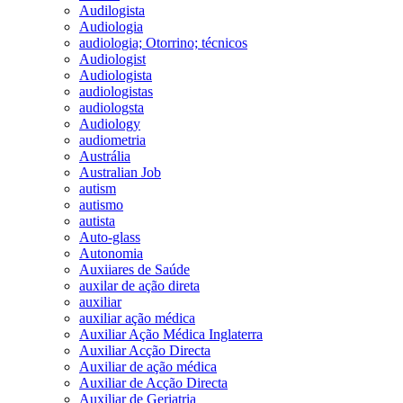
Audilogista
Audiologia
audiologia; Otorrino; técnicos
Audiologist
Audiologista
audiologistas
audiologsta
Audiology
audiometria
Austrália
Australian Job
autism
autismo
autista
Auto-glass
Autonomia
Auxiiares de Saúde
auxilar de ação direta
auxiliar
auxiliar ação médica
Auxiliar Ação Médica Inglaterra
Auxiliar Acção Directa
Auxiliar de ação médica
Auxiliar de Acção Directa
Auxiliar de Geriatria