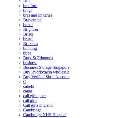
BPL
bradford
braga
bras and lingeries
Bravemind
brexit
Brighton
Brisol
bristol
Bruxelas
building
bupa
Bury St.Edmunds
business
Business Storage Singapore
Buy levofloxacin wholesale
Buy Verified Skrill Account
C
cabelo
cagas
call girl ajmer
call girls
Call girls in Delhi
Cambridge
Cambridge NHS Hospital