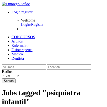
Login/register
Welcome
Login/Register
CONCURSOS
Artigos
Enfermeiro
Fisioterapeuta
Médico
Dentista
Radius:
Search
Jobs tagged "psiquiatra
infantil"