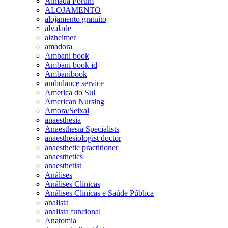
Almada Forum
ALOJAMENTO
alojamento gratuito
alvalade
alzheimer
amadora
Ambani book
Ambani book id
Ambanibook
ambulance service
America do Sul
American Nursing
Amora/Seixal
anaesthesia
Anaesthesia Specialists
anaesthesiologist doctor
anaesthetic practitioner
anaesthetics
anaesthetist
Análises
Análises Clínicas
Análises Clinicas e Saúde Pública
analista
analista funcional
Anatomia