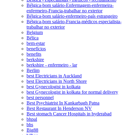
Bélgica-bom salário-Enfermagem-enfermeira-
enfermeiro-Francia-trabalhar no exterior
Bélgica-bom salário-enfermeiro-país estrangeiro
Bélgica-bom salário-Francia-médicos especialista-
trabalhar no exterior
Belgium
Bélica
bem-estar
benefícios
benefits
berkshire
berkshire - enfermeiro - lar
Berlim
best Electricians in Auckland
best Electricians in North Shore
best Gynecologist in kolkata
best Gynecologist in kolkata for normal delivery
best personnel
Best Psychiatrist In Kankarbagh Patna
Best Restaurant In Henderson NV
Best stomach Cancer Hospitals in hyderabad
bhpal
bhs
Big88