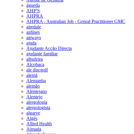
águeda
AHP'S
AHPRA
AHPRA - Australian Job - Genral Practitioner GMC
airedale
airlines
airways
ajuda
Ajudante Acção Directa
ajudante familiar
albufeira
Alcobaça
ale discgolf
alemã
Alemanha
alemão
Alentejano
Alentejo
alergologia
alergologista
algarve
Algés
Allied Health
Almada