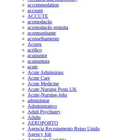
accommodation
account
ACCUTE
acomodação
acomodação gratuita
acompanhante
aconselhamento
Açores
acrilico
acupuntor
acupuntura
acute
Acute Admissions
Acute Care
Acute Medicine
Acute Nursing Posts UK
Acute-Nursing-Jobs
administrar
Administrativo
Adult Psychiatry
Adults
AEROPORTO
Agencia Recrutamento Reino Unido
Agency Job
Agente de Geriatria