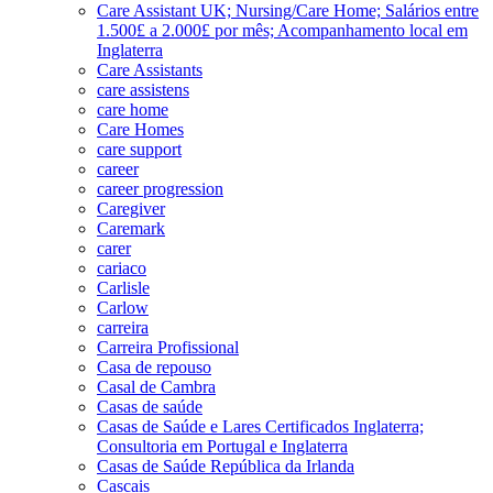
Care Assistant UK; Nursing/Care Home; Salários entre
1.500£ a 2.000£ por mês; Acompanhamento local em
Inglaterra
Care Assistants
care assistens
care home
Care Homes
care support
career
career progression
Caregiver
Caremark
carer
cariaco
Carlisle
Carlow
carreira
Carreira Profissional
Casa de repouso
Casal de Cambra
Casas de saúde
Casas de Saúde e Lares Certificados Inglaterra;
Consultoria em Portugal e Inglaterra
Casas de Saúde República da Irlanda
Cascais