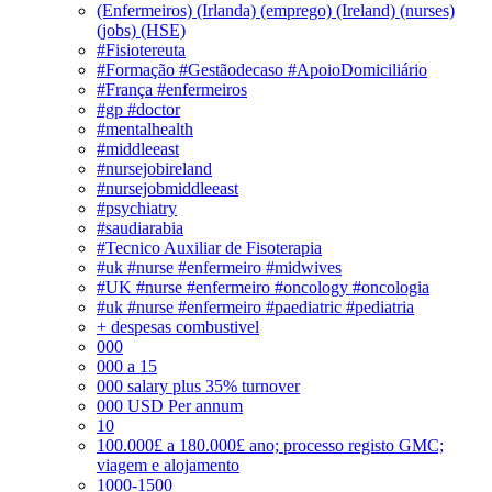
(Enfermeiros) (Irlanda) (emprego) (Ireland) (nurses)
(jobs) (HSE)
#Fisiotereuta
#Formação #Gestãodecaso #ApoioDomiciliário
#França #enfermeiros
#gp #doctor
#mentalhealth
#middleeast
#nursejobireland
#nursejobmiddleeast
#psychiatry
#saudiarabia
#Tecnico Auxiliar de Fisoterapia
#uk #nurse #enfermeiro #midwives
#UK #nurse #enfermeiro #oncology #oncologia
#uk #nurse #enfermeiro #paediatric #pediatria
+ despesas combustivel
000
000 a 15
000 salary plus 35% turnover
000 USD Per annum
10
100.000£ a 180.000£ ano; processo registo GMC;
viagem e alojamento
1000-1500