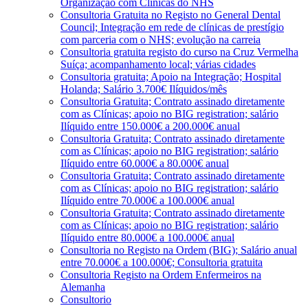
Organização com Clínicas do NHS
Consultoria Gratuita no Registo no General Dental
Council; Integração em rede de clínicas de prestígio
com parceria com o NHS; evolução na carreia
Consultoria gratuita registo do curso na Cruz Vermelha
Suíça; acompanhamento local; várias cidades
Consultoria gratuita; Apoio na Integração; Hospital
Holanda; Salário 3.700€ Ilíquidos/mês
Consultoria Gratuita; Contrato assinado diretamente
com as Clínicas; apoio no BIG registration; salário
Ilíquido entre 150.000€ a 200.000€ anual
Consultoria Gratuita; Contrato assinado diretamente
com as Clínicas; apoio no BIG registration; salário
Ilíquido entre 60.000€ a 80.000€ anual
Consultoria Gratuita; Contrato assinado diretamente
com as Clínicas; apoio no BIG registration; salário
Ilíquido entre 70.000€ a 100.000€ anual
Consultoria Gratuita; Contrato assinado diretamente
com as Clínicas; apoio no BIG registration; salário
Ilíquido entre 80.000€ a 100.000€ anual
Consultoria no Registo na Ordem (BIG); Salário anual
entre 70.000€ a 100.000€; Consultoria gratuita
Consultoria Registo na Ordem Enfermeiros na
Alemanha
Consultorio