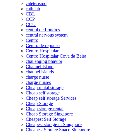
cateterismo
cath lab
CBL
CCP
CCU
central de Londres
central nervous system
Centro
Centro de repouso
Centro Hospitalar
Centro Hospitalar Cova da Beira
challenging bhavior
Channel Island
channel islands
charge nurse
charge nurses
Cheap rental storage
Cheap self storage
Cheap self storage Services
Cheap Storage
Cheap storage rental
Cheap Storage Singapore
Cheapest Self Storage
Cheapest storage in Singapore
Cheapest Storage Space Singapore