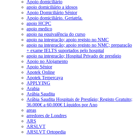
Apoio domiciliário
apoio domiciliário a idosos
Apoio Domiciliário Sénior
Apoio domiciliário. Geriatría.
apoio HCPC
apoio medico
apoio na equivalência do curso
apoio na integração; apoio registo no NMC
apoio na integração; apoio registo no NMC; preparação
+ exame IELTS suportados pelo hospital
apoio na integração; Hospital Privado de prestígio
Apoio no Alojamento
Apoio Sénior
Apotek Online
Apotek Terpercaya
APPLYING
Arabia
Arábia Saudita
Arábia Saudita Hospitais de Prestígio; Registo Gratuito;
36.000€ a 60.000€ Líquidos por Ano
areas
arredores de Londres
ARS
ARSLVT
ARSLVT Ortopedia