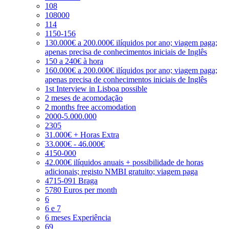
108
108000
114
1150-156
130.000€ a 200.000€ ilíquidos por ano; viagem paga;
apenas precisa de conhecimentos iniciais de Inglês
150 a 240€ à hora
160.000€ a 200.000€ ilíquidos por ano; viagem paga;
apenas precisa de conhecimentos iniciais de Inglês
1st Interview in Lisboa possible
2 meses de acomodação
2 months free accomodation
2000-5.000.000
2305
31.000€ + Horas Extra
33.000€ - 46.000€
4150-000
42.000€ ilíquidos anuais + possibilidade de horas
adicionais; registo NMBI gratuito; viagem paga
4715-091 Braga
5780 Euros per month
6
6 e 7
6 meses Experiência
69