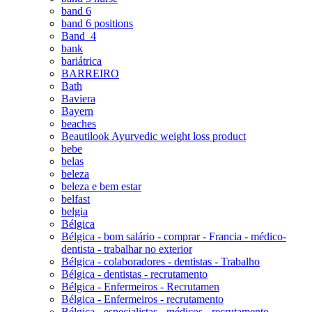
band 6
band 6 positions
Band_4
bank
bariátrica
BARREIRO
Bath
Baviera
Bayern
beaches
Beautilook Ayurvedic weight loss product
bebe
belas
beleza
beleza e bem estar
belfast
belgia
Bélgica
Bélgica - bom salário - comprar - Francia - médico-
dentista - trabalhar no exterior
Bélgica - colaboradores - dentistas - Trabalho
Bélgica - dentistas - recrutamento
Bélgica - Enfermeiros - Recrutamen
Bélgica - Enfermeiros - recrutamento
Bélgica - especialistas - médicos - recrutamento