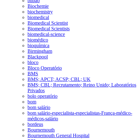
bilbao
Biochemie
biochemistry
biomedical
Biomedical Scientist
Biomedical Scientists
biomedical-science
biomédico
bioquímica
Birmingham
Blackpool
bloco
Bloco Operatório
BMS
BMS; APCT; ACSP; CBL; UK
BMS; CBL; Recrutamento; Reino Unido; Laboratórios
Privados
bolo operatório
bom
bom salário
bom salário-especialista-especialistas-França-médico-
médicos-salário
bordeus
Bournemouth
Bournemouth General Hospital