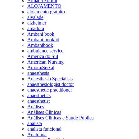
Almada Forum
ALOJAMENTO
alojamento gratuito
alvalade
alzheimer
amadora
Ambani book
Ambani book id
Ambanibook
ambulance service
America do Sul
American Nursing
Amora/Seixal
anaesthesia
Anaesthesia Specialists
anaesthesiologist doctor
anaesthetic practitioner
anaesthetics
anaesthetist
Análises
Análises Clínicas
Análises Clinicas e Saúde Pública
analista
analista funcional
Anatomia