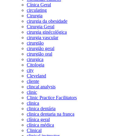
Cínica Geral
circulating
Cirurgia
cirurgia da obesidade
Cirurgia Geral
cirurgia ginécológica
cirurgia vascular
cirurgião
cirurgião geral
cirurgião oral
cirurgica
Citologia
city
Cleveland
cliente
clincal analysis
clinic
Clinic Practice Facilitators
clinica
clinica dentária
clinica dentaria na frança
clínica geral
clínica médica
Clinical
clinical instructor