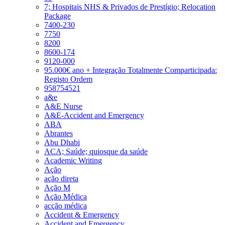
7; Hospitais NHS & Privados de Prestígio; Relocation
Package
7400-230
7750
8200
8600-174
9120-000
95.000€ ano + Integração Totalmente Comparticipada:
Registo Ordem
958754521
a&e
A&E Nurse
A&E-Accident and Emergency
ABA
Abrantes
Abu Dhabi
ACA; Saúde; quiosque da saúde
Academic Writing
Ação
ação direta
Ação M
Ação Médica
acção médica
Accident & Emergency
Accident and Emergency