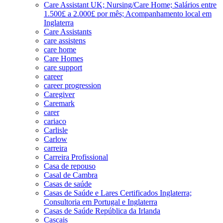
Care Assistant UK; Nursing/Care Home; Salários entre
1.500£ a 2.000£ por mês; Acompanhamento local em
Inglaterra
Care Assistants
care assistens
care home
Care Homes
care support
career
career progression
Caregiver
Caremark
carer
cariaco
Carlisle
Carlow
carreira
Carreira Profissional
Casa de repouso
Casal de Cambra
Casas de saúde
Casas de Saúde e Lares Certificados Inglaterra;
Consultoria em Portugal e Inglaterra
Casas de Saúde República da Irlanda
Cascais