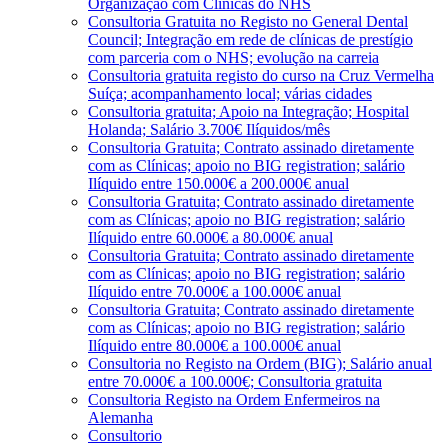
Organização com Clínicas do NHS
Consultoria Gratuita no Registo no General Dental
Council; Integração em rede de clínicas de prestígio
com parceria com o NHS; evolução na carreia
Consultoria gratuita registo do curso na Cruz Vermelha
Suíça; acompanhamento local; várias cidades
Consultoria gratuita; Apoio na Integração; Hospital
Holanda; Salário 3.700€ Ilíquidos/mês
Consultoria Gratuita; Contrato assinado diretamente
com as Clínicas; apoio no BIG registration; salário
Ilíquido entre 150.000€ a 200.000€ anual
Consultoria Gratuita; Contrato assinado diretamente
com as Clínicas; apoio no BIG registration; salário
Ilíquido entre 60.000€ a 80.000€ anual
Consultoria Gratuita; Contrato assinado diretamente
com as Clínicas; apoio no BIG registration; salário
Ilíquido entre 70.000€ a 100.000€ anual
Consultoria Gratuita; Contrato assinado diretamente
com as Clínicas; apoio no BIG registration; salário
Ilíquido entre 80.000€ a 100.000€ anual
Consultoria no Registo na Ordem (BIG); Salário anual
entre 70.000€ a 100.000€; Consultoria gratuita
Consultoria Registo na Ordem Enfermeiros na
Alemanha
Consultorio