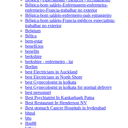
Bélgica-bom salário-Enfermagem-enfermeira-
enfermeiro-Francia-trabalhar no exterior
Bélgica-bom salário-enfermeiro-país estrangeiro
Bélgica-bom salário-Francia-médicos especialista-
trabalhar no exterior
Belgium
Bélica
bem-estar
benefícios
benefits
berkshire
berkshire - enfermeiro - lar
Berlim
best Electricians in Auckland
best Electricians in North Shore
best Gynecologist in kolkata
best Gynecologist in kolkata for normal delivery
best personnel
Best Psychiatrist In Kankarbagh Patna
Best Restaurant In Henderson NV
Best stomach Cancer Hospitals in hyderabad
bhpal
bhs
Big88