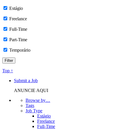
Estágio
Freelance
Full-Time
Part-Time
Temporário
Top ↑
Submit a Job
ANUNCIE AQUI
Browse by…
Tags
Job Type
Estágio
Freelance
Full-Time