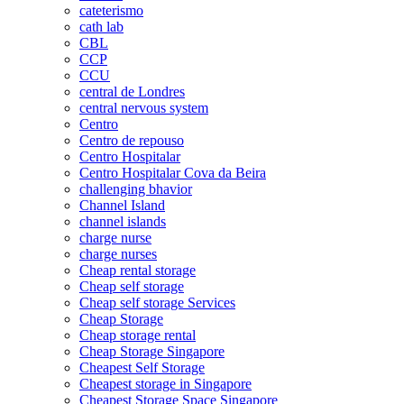
cateterismo
cath lab
CBL
CCP
CCU
central de Londres
central nervous system
Centro
Centro de repouso
Centro Hospitalar
Centro Hospitalar Cova da Beira
challenging bhavior
Channel Island
channel islands
charge nurse
charge nurses
Cheap rental storage
Cheap self storage
Cheap self storage Services
Cheap Storage
Cheap storage rental
Cheap Storage Singapore
Cheapest Self Storage
Cheapest storage in Singapore
Cheapest Storage Space Singapore