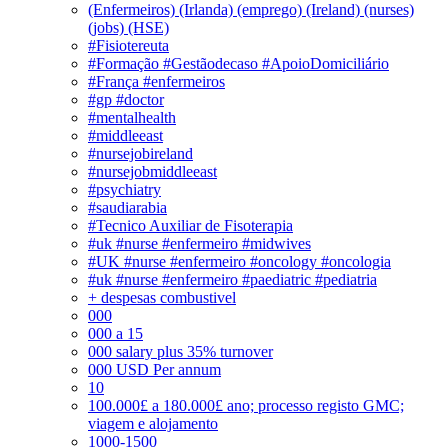
(Enfermeiros) (Irlanda) (emprego) (Ireland) (nurses)
(jobs) (HSE)
#Fisiotereuta
#Formação #Gestãodecaso #ApoioDomiciliário
#França #enfermeiros
#gp #doctor
#mentalhealth
#middleeast
#nursejobireland
#nursejobmiddleeast
#psychiatry
#saudiarabia
#Tecnico Auxiliar de Fisoterapia
#uk #nurse #enfermeiro #midwives
#UK #nurse #enfermeiro #oncology #oncologia
#uk #nurse #enfermeiro #paediatric #pediatria
+ despesas combustivel
000
000 a 15
000 salary plus 35% turnover
000 USD Per annum
10
100.000£ a 180.000£ ano; processo registo GMC;
viagem e alojamento
1000-1500