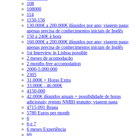
108
108000
114
1150-156
130.000€ a 200.000€ ilíquidos por ano; viagem paga;
apenas precisa de conhecimentos iniciais de Inglês
150 a 240€ à hora
160.000€ a 200.000€ ilíquidos por ano; viagem paga;
apenas precisa de conhecimentos iniciais de Inglês
1st Interview in Lisboa possible
2 meses de acomodação
2 months free accomodation
2000-5.000.000
2305
31.000€ + Horas Extra
33.000€ - 46.000€
4150-000
42.000€ ilíquidos anuais + possibilidade de horas
adicionais; registo NMBI gratuito; viagem paga
4715-091 Braga
5780 Euros per month
6
6 e 7
6 meses Experiência
69