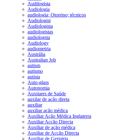
Audilogista
Audiologia
audiologia; Otorrino; técnicos
Audiologist
Audiologista
audiologistas
audiologsta
Audiology
audiometria
Austrália
Australian Job
autism
autismo
autista
Auto-glass
Autonomia
Auxiiares de Saúde
auxilar de ação direta
auxiliar
auxiliar ação médica
Auxiliar Ação Médica Inglaterra
Auxiliar Acção Directa
Auxiliar de ação médica
Auxiliar de Acção Directa
Auxiliar de Geriatria