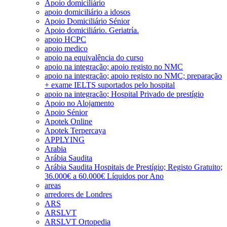
Apoio domiciliário
apoio domiciliário a idosos
Apoio Domiciliário Sénior
Apoio domiciliário. Geriatría.
apoio HCPC
apoio medico
apoio na equivalência do curso
apoio na integração; apoio registo no NMC
apoio na integração; apoio registo no NMC; preparação
+ exame IELTS suportados pelo hospital
apoio na integração; Hospital Privado de prestígio
Apoio no Alojamento
Apoio Sénior
Apotek Online
Apotek Terpercaya
APPLYING
Arabia
Arábia Saudita
Arábia Saudita Hospitais de Prestígio; Registo Gratuito;
36.000€ a 60.000€ Líquidos por Ano
areas
arredores de Londres
ARS
ARSLVT
ARSLVT Ortopedia