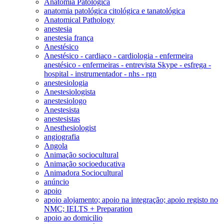
Anatomia Patológica
anatomia patológica citológica e tanatológica
Anatomical Pathology
anestesia
anestesia frança
Anestésico
Anestésico - cardiaco - cardiologia - enfermeira
anestésico - enfermeiras - entrevista Skype - esfrega -
hospital - instrumentador - nhs - rgn
anestesiologia
Anestesiologista
anestesiologo
Anestesista
anestesistas
Anesthesiologist
angiografia
Angola
Animação sociocultural
Animação socioeducativa
Animadora Sociocultural
anúncio
apoio
apoio alojamento; apoio na integração; apoio registo no
NMC; IELTS + Preparation
apoio ao domicilio