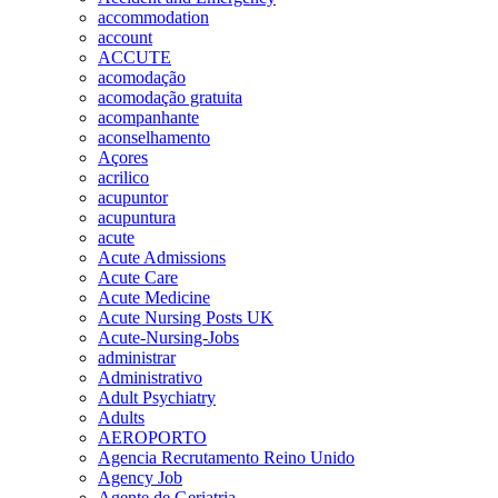
accommodation
account
ACCUTE
acomodação
acomodação gratuita
acompanhante
aconselhamento
Açores
acrilico
acupuntor
acupuntura
acute
Acute Admissions
Acute Care
Acute Medicine
Acute Nursing Posts UK
Acute-Nursing-Jobs
administrar
Administrativo
Adult Psychiatry
Adults
AEROPORTO
Agencia Recrutamento Reino Unido
Agency Job
Agente de Geriatria