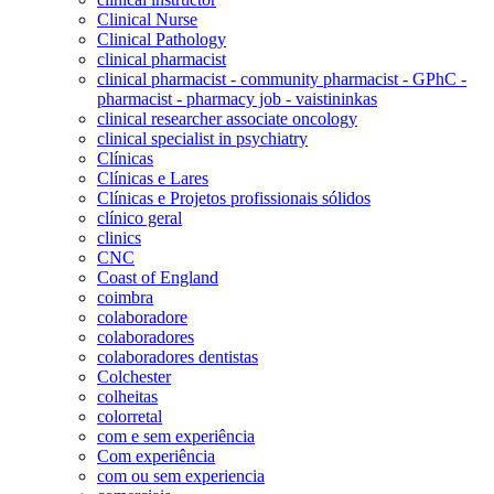
Clinical Nurse
Clinical Pathology
clinical pharmacist
clinical pharmacist - community pharmacist - GPhC -
pharmacist - pharmacy job - vaistininkas
clinical researcher associate oncology
clinical specialist in psychiatry
Clínicas
Clínicas e Lares
Clínicas e Projetos profissionais sólidos
clínico geral
clinics
CNC
Coast of England
coimbra
colaboradore
colaboradores
colaboradores dentistas
Colchester
colheitas
colorretal
com e sem experiência
Com experiência
com ou sem experiencia