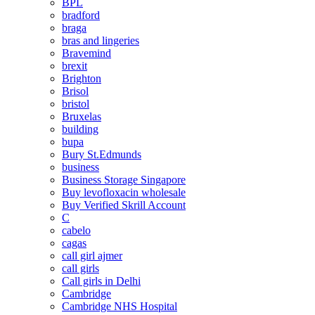
BPL
bradford
braga
bras and lingeries
Bravemind
brexit
Brighton
Brisol
bristol
Bruxelas
building
bupa
Bury St.Edmunds
business
Business Storage Singapore
Buy levofloxacin wholesale
Buy Verified Skrill Account
C
cabelo
cagas
call girl ajmer
call girls
Call girls in Delhi
Cambridge
Cambridge NHS Hospital