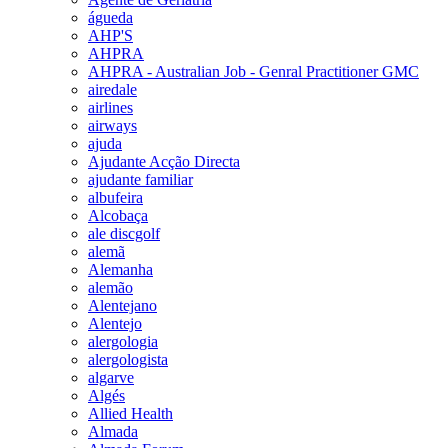
águeda
AHP'S
AHPRA
AHPRA - Australian Job - Genral Practitioner GMC
airedale
airlines
airways
ajuda
Ajudante Acção Directa
ajudante familiar
albufeira
Alcobaça
ale discgolf
alemã
Alemanha
alemão
Alentejano
Alentejo
alergologia
alergologista
algarve
Algés
Allied Health
Almada