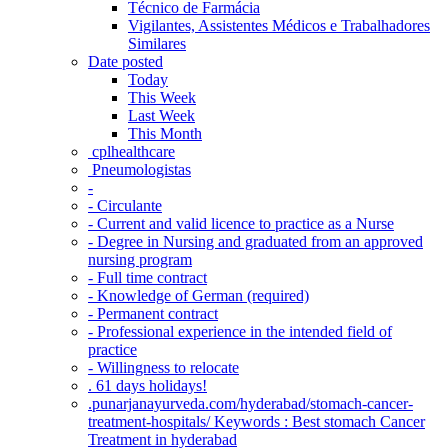
Técnico de Farmácia
Vigilantes, Assistentes Médicos e Trabalhadores
Similares
Date posted
Today
This Week
Last Week
This Month
‎ cplhealthcare‬
Pneumologistas
-
- Circulante
- Current and valid licence to practice as a Nurse
- Degree in Nursing and graduated from an approved
nursing program
- Full time contract
- Knowledge of German (required)
- Permanent contract
- Professional experience in the intended field of
practice
- Willingness to relocate
. 61 days holidays!
.punarjanayurveda.com/hyderabad/stomach-cancer-
treatment-hospitals/ Keywords : Best stomach Cancer
Treatment in hyderabad