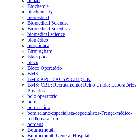
bilbao
Biochemie
biochemistry
biomedical
Biomedical Scientist
Biomedical Scientists
biomedical-science
biomédico
bioquímica
Birmingham
Blackpool
bloco
Bloco Operatório
BMS
BMS; APCT; ACSP; CBL; UK
BMS; CBL; Recrutamento; Reino Unido; Laboratórios
Privados
bolo operatório
bom
bom salário
bom salário-especialista-especialistas-França-médico-
médicos-salário
bordeus
Bournemouth
Bournemouth General Hospital