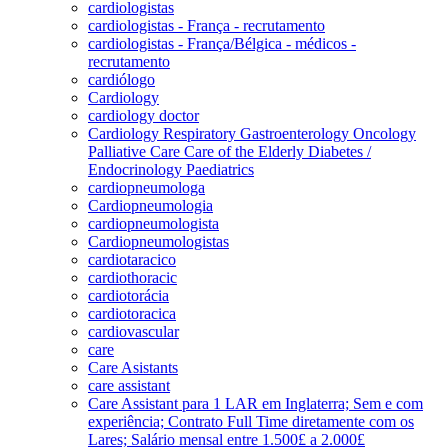
cardiologistas
cardiologistas - França - recrutamento
cardiologistas - França/Bélgica - médicos -
recrutamento
cardiólogo
Cardiology
cardiology doctor
Cardiology Respiratory Gastroenterology Oncology
Palliative Care Care of the Elderly Diabetes /
Endocrinology Paediatrics
cardiopneumologa
Cardiopneumologia
cardiopneumologista
Cardiopneumologistas
cardiotaracico
cardiothoracic
cardiotorácia
cardiotoracica
cardiovascular
care
Care Asistants
care assistant
Care Assistant para 1 LAR em Inglaterra; Sem e com
experiência; Contrato Full Time diretamente com os
Lares; Salário mensal entre 1.500£ a 2.000£