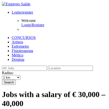
Login/register
Welcome
Login/Register
CONCURSOS
Artigos
Enfermeiro
Fisioterapeuta
Médico
Dentista
Radius:
Search
Jobs with a salary of € 30,000 –
40,000