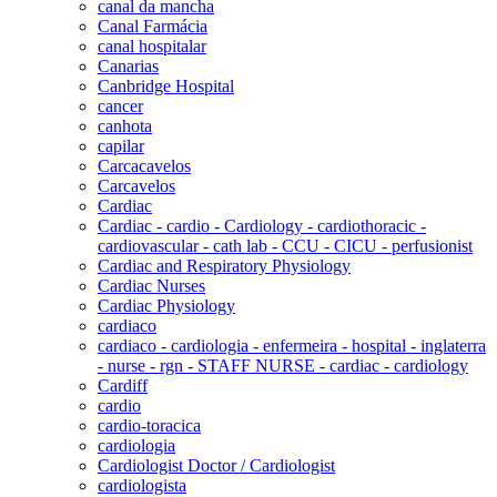
canal da mancha
Canal Farmácia
canal hospitalar
Canarias
Canbridge Hospital
cancer
canhota
capilar
Carcacavelos
Carcavelos
Cardiac
Cardiac - cardio - Cardiology - cardiothoracic -
cardiovascular - cath lab - CCU - CICU - perfusionist
Cardiac and Respiratory Physiology
Cardiac Nurses
Cardiac Physiology
cardiaco
cardiaco - cardiologia - enfermeira - hospital - inglaterra
- nurse - rgn - STAFF NURSE - cardiac - cardiology
Cardiff
cardio
cardio-toracica
cardiologia
Cardiologist Doctor / Cardiologist
cardiologista