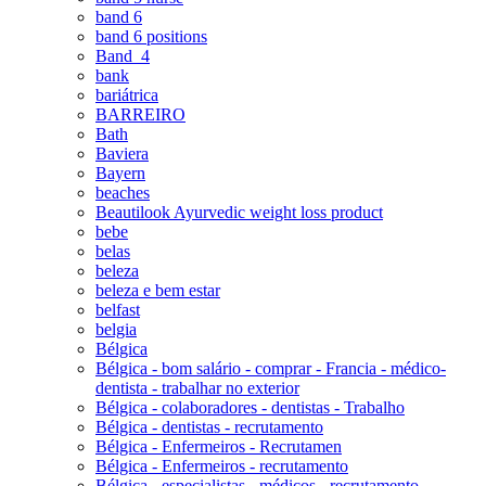
band 6
band 6 positions
Band_4
bank
bariátrica
BARREIRO
Bath
Baviera
Bayern
beaches
Beautilook Ayurvedic weight loss product
bebe
belas
beleza
beleza e bem estar
belfast
belgia
Bélgica
Bélgica - bom salário - comprar - Francia - médico-
dentista - trabalhar no exterior
Bélgica - colaboradores - dentistas - Trabalho
Bélgica - dentistas - recrutamento
Bélgica - Enfermeiros - Recrutamen
Bélgica - Enfermeiros - recrutamento
Bélgica - especialistas - médicos - recrutamento