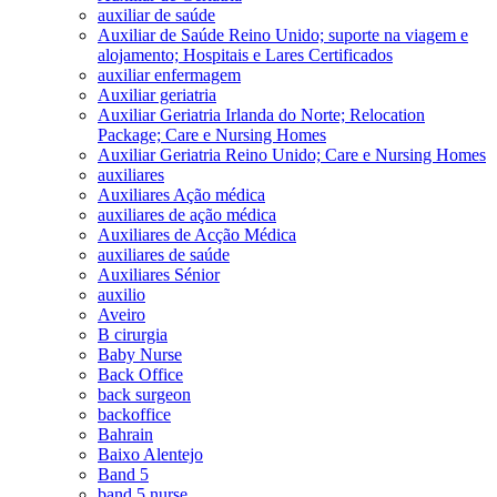
auxiliar de saúde
Auxiliar de Saúde Reino Unido; suporte na viagem e
alojamento; Hospitais e Lares Certificados
auxiliar enfermagem
Auxiliar geriatria
Auxiliar Geriatria Irlanda do Norte; Relocation
Package; Care e Nursing Homes
Auxiliar Geriatria Reino Unido; Care e Nursing Homes
auxiliares
Auxiliares Ação médica
auxiliares de ação médica
Auxiliares de Acção Médica
auxiliares de saúde
Auxiliares Sénior
auxilio
Aveiro
B cirurgia
Baby Nurse
Back Office
back surgeon
backoffice
Bahrain
Baixo Alentejo
Band 5
band 5 nurse