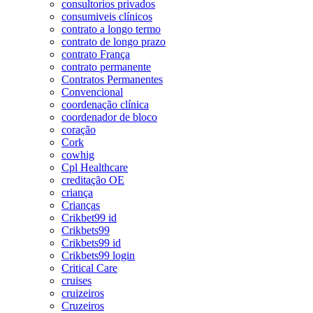
consultorios privados
consumiveis clínicos
contrato a longo termo
contrato de longo prazo
contrato França
contrato permanente
Contratos Permanentes
Convencional
coordenação clínica
coordenador de bloco
coração
Cork
cowhig
Cpl Healthcare
creditação OE
criança
Crianças
Crikbet99 id
Crikbets99
Crikbets99 id
Crikbets99 login
Critical Care
cruises
cruizeiros
Cruzeiros