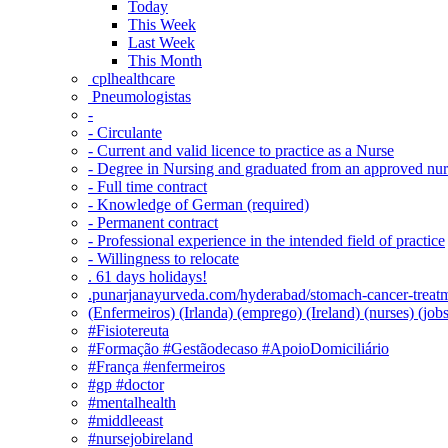
Today
This Week
Last Week
This Month
‎ cplhealthcare‬
Pneumologistas
-
- Circulante
- Current and valid licence to practice as a Nurse
- Degree in Nursing and graduated from an approved nu
- Full time contract
- Knowledge of German (required)
- Permanent contract
- Professional experience in the intended field of practice
- Willingness to relocate
. 61 days holidays!
.punarjanayurveda.com/hyderabad/stomach-cancer-treatm
(Enfermeiros) (Irlanda) (emprego) (Ireland) (nurses) (jo
#Fisiotereuta
#Formação #Gestãodecaso #ApoioDomiciliário
#França #enfermeiros
#gp #doctor
#mentalhealth
#middleeast
#nursejobireland