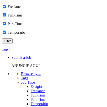
Freelance
Full-Time
Part-Time
Temporário
Top ↑
Submit a Job
ANUNCIE AQUI
Browse by…
Tags
Job Type
Estágio
Freelance
Full-Time
Part-Time
Temporário