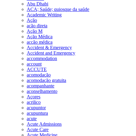
Abu Dhabi
ACA; Saúde; quiosque da saúde
Academic Writing
Ação
ação direta
Ação M
Ação Médica
acção médica
Accident & Emergency
Accident and Emergency
accommodation
account
ACCUTE
acomodação
acomodação gratuita
acompanhante
aconselhamento
Açores
acrilico
acupuntor
acupuntura
acute
Acute Admissions
Acute Care
Acute Medicine