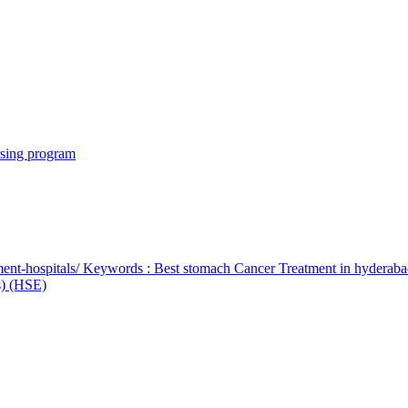
rsing program
ent-hospitals/ Keywords : Best stomach Cancer Treatment in hyderab
bs) (HSE)