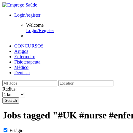
Login/register
Welcome
Login/Register
CONCURSOS
Artigos
Enfermeiro
Fisioterapeuta
Médico
Dentista
Radius:
Search
Jobs tagged "#UK #nurse #enfe
Estágio