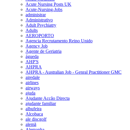
Acute Nursing Posts UK
Acute-Nursing-Jobs
administrar
Administrativo
Adult Psychiatry
Adults
AEROPORTO
Agencia Recrutamento Reino Unido
Agency Job
Agente de Geriatria
águeda
AHP'S
AHPRA
AHPRA - Australian Job - Genral Practitioner GMC
airedale
airlines
airways
ajuda
Ajudante Acção Directa
ajudante familiar
albufeira
Alcobaça
ale discgolf
alemã
Alemanha