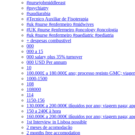
#nursejobmiddleeast
#psychiatry
#saudiarabia
#Tecnico Auxiliar de Fisoterapia
#uk #nurse #enfermeiro #midwives
#UK #nurse #enfermeiro #oncology #oncologia
#uk #nurse #enfermeiro #paediatric #pediatria
+ despesas combustivel
000
000 a 15
000 salary plus 35% turnover
000 USD Per annum
10
100.000£ a 180.000£ ano; processo registo GMC; viage
1000-1500
108
108000
114
1150-156
130.000€ a 200.000€ ilíquidos por ano; viagem paga; ape
150 a 240€ à hora
160.000€ a 200.000€ ilíquidos por ano; viagem paga; ape
1st Interview in Lisboa possible
2 meses de acomodação
2 months free accomodation