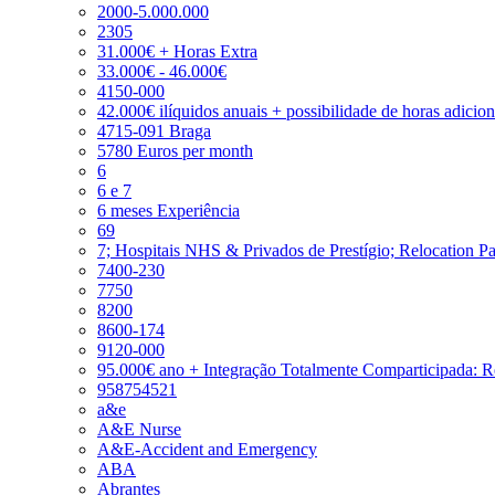
2000-5.000.000
2305
31.000€ + Horas Extra
33.000€ - 46.000€
4150-000
42.000€ ilíquidos anuais + possibilidade de horas adicio
4715-091 Braga
5780 Euros per month
6
6 e 7
6 meses Experiência
69
7; Hospitais NHS & Privados de Prestígio; Relocation P
7400-230
7750
8200
8600-174
9120-000
95.000€ ano + Integração Totalmente Comparticipada: 
958754521
a&e
A&E Nurse
A&E-Accident and Emergency
ABA
Abrantes