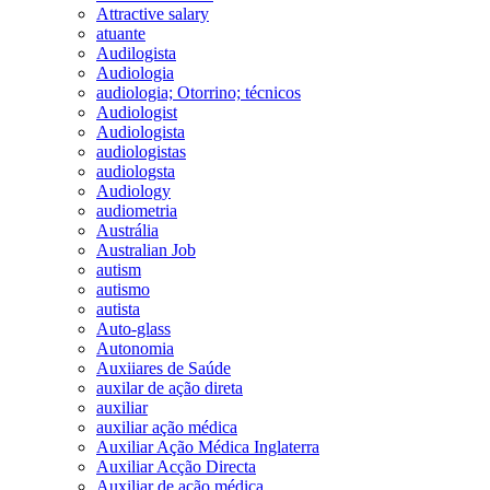
Attractive salary
atuante
Audilogista
Audiologia
audiologia; Otorrino; técnicos
Audiologist
Audiologista
audiologistas
audiologsta
Audiology
audiometria
Austrália
Australian Job
autism
autismo
autista
Auto-glass
Autonomia
Auxiiares de Saúde
auxilar de ação direta
auxiliar
auxiliar ação médica
Auxiliar Ação Médica Inglaterra
Auxiliar Acção Directa
Auxiliar de ação médica