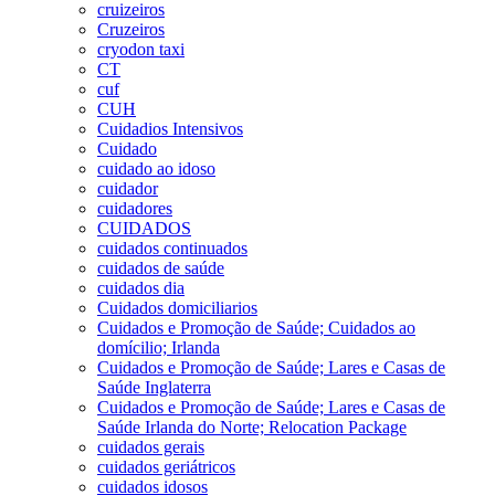
cruizeiros
Cruzeiros
cryodon taxi
CT
cuf
CUH
Cuidadios Intensivos
Cuidado
cuidado ao idoso
cuidador
cuidadores
CUIDADOS
cuidados continuados
cuidados de saúde
cuidados dia
Cuidados domiciliarios
Cuidados e Promoção de Saúde; Cuidados ao
domícilio; Irlanda
Cuidados e Promoção de Saúde; Lares e Casas de
Saúde Inglaterra
Cuidados e Promoção de Saúde; Lares e Casas de
Saúde Irlanda do Norte; Relocation Package
cuidados gerais
cuidados geriátricos
cuidados idosos