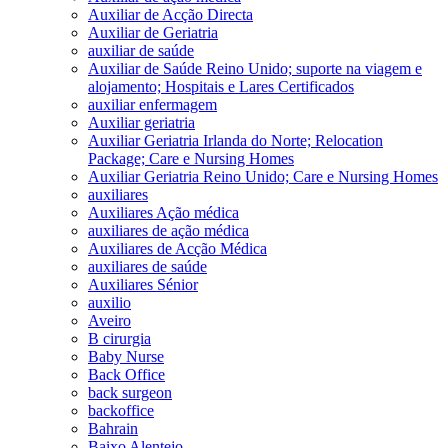
Auxiliar de Acção Directa
Auxiliar de Geriatria
auxiliar de saúde
Auxiliar de Saúde Reino Unido; suporte na viagem e
alojamento; Hospitais e Lares Certificados
auxiliar enfermagem
Auxiliar geriatria
Auxiliar Geriatria Irlanda do Norte; Relocation
Package; Care e Nursing Homes
Auxiliar Geriatria Reino Unido; Care e Nursing Homes
auxiliares
Auxiliares Ação médica
auxiliares de ação médica
Auxiliares de Acção Médica
auxiliares de saúde
Auxiliares Sénior
auxilio
Aveiro
B cirurgia
Baby Nurse
Back Office
back surgeon
backoffice
Bahrain
Baixo Alentejo