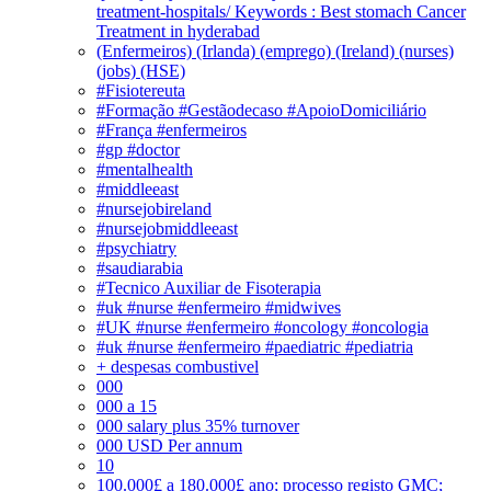
treatment-hospitals/ Keywords : Best stomach Cancer
Treatment in hyderabad
(Enfermeiros) (Irlanda) (emprego) (Ireland) (nurses)
(jobs) (HSE)
#Fisiotereuta
#Formação #Gestãodecaso #ApoioDomiciliário
#França #enfermeiros
#gp #doctor
#mentalhealth
#middleeast
#nursejobireland
#nursejobmiddleeast
#psychiatry
#saudiarabia
#Tecnico Auxiliar de Fisoterapia
#uk #nurse #enfermeiro #midwives
#UK #nurse #enfermeiro #oncology #oncologia
#uk #nurse #enfermeiro #paediatric #pediatria
+ despesas combustivel
000
000 a 15
000 salary plus 35% turnover
000 USD Per annum
10
100.000£ a 180.000£ ano; processo registo GMC;