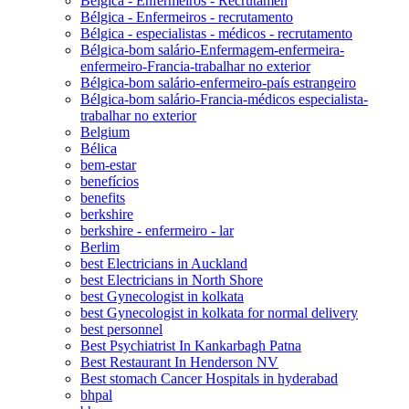
Bélgica - Enfermeiros - Recrutamen
Bélgica - Enfermeiros - recrutamento
Bélgica - especialistas - médicos - recrutamento
Bélgica-bom salário-Enfermagem-enfermeira-
enfermeiro-Francia-trabalhar no exterior
Bélgica-bom salário-enfermeiro-país estrangeiro
Bélgica-bom salário-Francia-médicos especialista-
trabalhar no exterior
Belgium
Bélica
bem-estar
benefícios
benefits
berkshire
berkshire - enfermeiro - lar
Berlim
best Electricians in Auckland
best Electricians in North Shore
best Gynecologist in kolkata
best Gynecologist in kolkata for normal delivery
best personnel
Best Psychiatrist In Kankarbagh Patna
Best Restaurant In Henderson NV
Best stomach Cancer Hospitals in hyderabad
bhpal