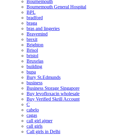
Bournemouth
Bournemouth General Hospital
BPL
bradford
braga
bras and lingeries
Bravemind
brexit
Brighton
Brisol
bristol
Bruxelas
building
bupa
Bury St.Edmunds
business
Business Storage Singapore
Buy levofloxacin wholesale
Buy Verified Skrill Account
C
cabelo
cagas
call girl ajmer
call girls
Call girls in Delhi