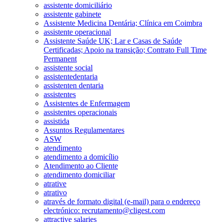
assistente domiciliário
assistente gabinete
Assistente Medicina Dentária; Clínica em Coimbra
assistente operacional
Assistente Saúde UK; Lar e Casas de Saúde
Certificadas; Apoio na transição; Contrato Full Time
Permanent
assistente social
assistentedentaria
assistenten dentaria
assistentes
Assistentes de Enfermagem
assistentes operacionais
assistida
Assuntos Regulamentares
ASW
atendimento
atendimento a domicílio
Atendimento ao Cliente
atendimento domiciliar
atrative
atrativo
através de formato digital (e-mail) para o endereço
electrónico: recrutamento@cligest.com
attractive salaries