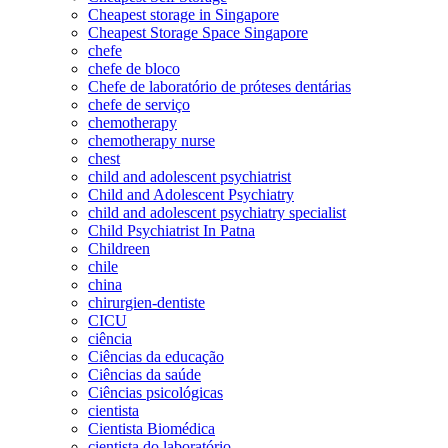
Cheapest storage in Singapore
Cheapest Storage Space Singapore
chefe
chefe de bloco
Chefe de laboratório de próteses dentárias
chefe de serviço
chemotherapy
chemotherapy nurse
chest
child and adolescent psychiatrist
Child and Adolescent Psychiatry
child and adolescent psychiatry specialist
Child Psychiatrist In Patna
Childreen
chile
china
chirurgien-dentiste
CICU
ciência
Ciências da educação
Ciências da saúde
Ciências psicológicas
cientista
Cientista Biomédica
cientista do laboratório