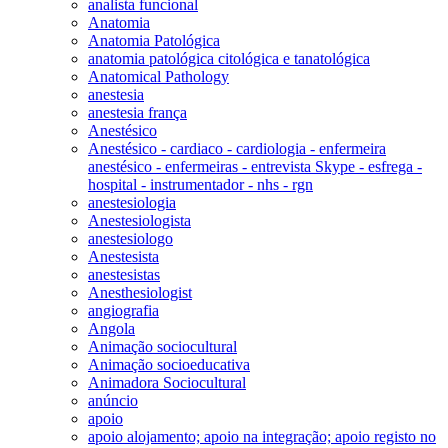
analista funcional
Anatomia
Anatomia Patológica
anatomia patológica citológica e tanatológica
Anatomical Pathology
anestesia
anestesia frança
Anestésico
Anestésico - cardiaco - cardiologia - enfermeira
anestésico - enfermeiras - entrevista Skype - esfrega -
hospital - instrumentador - nhs - rgn
anestesiologia
Anestesiologista
anestesiologo
Anestesista
anestesistas
Anesthesiologist
angiografia
Angola
Animação sociocultural
Animação socioeducativa
Animadora Sociocultural
anúncio
apoio
apoio alojamento; apoio na integração; apoio registo no