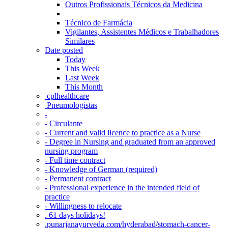
Outros Profissionais Técnicos da Medicina
Técnico de Farmácia
Vigilantes, Assistentes Médicos e Trabalhadores
Similares
Date posted
Today
This Week
Last Week
This Month
‎ cplhealthcare‬
Pneumologistas
-
- Circulante
- Current and valid licence to practice as a Nurse
- Degree in Nursing and graduated from an approved
nursing program
- Full time contract
- Knowledge of German (required)
- Permanent contract
- Professional experience in the intended field of
practice
- Willingness to relocate
. 61 days holidays!
.punarjanayurveda.com/hyderabad/stomach-cancer-