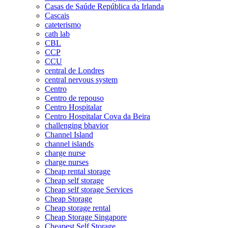
Casas de Saúde República da Irlanda
Cascais
cateterismo
cath lab
CBL
CCP
CCU
central de Londres
central nervous system
Centro
Centro de repouso
Centro Hospitalar
Centro Hospitalar Cova da Beira
challenging bhavior
Channel Island
channel islands
charge nurse
charge nurses
Cheap rental storage
Cheap self storage
Cheap self storage Services
Cheap Storage
Cheap storage rental
Cheap Storage Singapore
Cheapest Self Storage