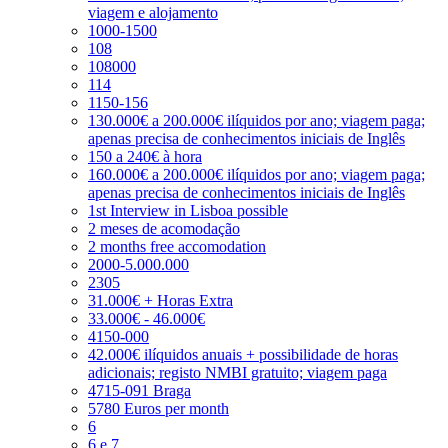
viagem e alojamento
1000-1500
108
108000
114
1150-156
130.000€ a 200.000€ ilíquidos por ano; viagem paga;
apenas precisa de conhecimentos iniciais de Inglês
150 a 240€ à hora
160.000€ a 200.000€ ilíquidos por ano; viagem paga;
apenas precisa de conhecimentos iniciais de Inglês
1st Interview in Lisboa possible
2 meses de acomodação
2 months free accomodation
2000-5.000.000
2305
31.000€ + Horas Extra
33.000€ - 46.000€
4150-000
42.000€ ilíquidos anuais + possibilidade de horas
adicionais; registo NMBI gratuito; viagem paga
4715-091 Braga
5780 Euros per month
6
6 e 7