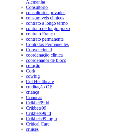
Alemanha
Consultorio
consultorios privados
consumiveis clínicos
contrato a longo termo
contrato de longo prazo
contrato França
contrato permanente
Contratos Permanentes
Convencional
coordenação clínica
coordenador de bloco
coração
Cork
cowhig
Cpl Healthcare
creditação OE
criança
Crianças
Crikbet99 id
Crikbets99
Crikbets99 id
Crikbets99 login
Critical Care
cruises