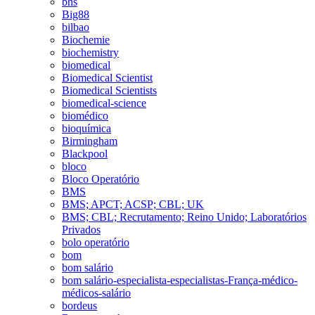
bhs
Big88
bilbao
Biochemie
biochemistry
biomedical
Biomedical Scientist
Biomedical Scientists
biomedical-science
biomédico
bioquímica
Birmingham
Blackpool
bloco
Bloco Operatório
BMS
BMS; APCT; ACSP; CBL; UK
BMS; CBL; Recrutamento; Reino Unido; Laboratórios
Privados
bolo operatório
bom
bom salário
bom salário-especialista-especialistas-França-médico-
médicos-salário
bordeus