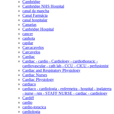
Cambridge
Cambridge NHS Hospital
canal da mancha
Canal Farmácia
canal hospitalar
Canarias
Canbridge Hospital
cancer
canhota
capilar
Carcacavelos
Carcavelos
Cardiac
Cardiac - cardio - Cardiology - cardiothoracic -
cardiovascular - cath lab - CCU - CICU - perfusionist
Cardiac and Respiratory Physiology
Cardiac Nurses
Cardiac Physiology
cardiaco
cardiaco - cardiologia - enfermeira - hospital - inglaterra
- nurse - rgn - STAFF NURSE - cardiac - cardiology
Cardiff
cardio
cardio-toracica
cardiologia