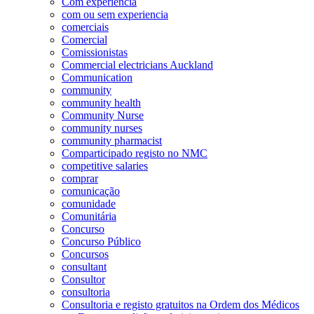
Com experiência
com ou sem experiencia
comerciais
Comercial
Comissionistas
Commercial electricians Auckland
Communication
community
community health
Community Nurse
community nurses
community pharmacist
Comparticipado registo no NMC
competitive salaries
comprar
comunicação
comunidade
Comunitária
Concurso
Concurso Público
Concursos
consultant
Consultor
consultoria
Consultoria e registo gratuitos na Ordem dos Médicos