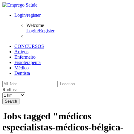
Login/register
Welcome
Login/Register
CONCURSOS
Artigos
Enfermeiro
Fisioterapeuta
Médico
Dentista
Radius:
Search
Jobs tagged "médicos
especialistas-médicos-bélgica-