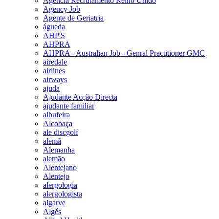
Agencia Recrutamento Reino Unido
Agency Job
Agente de Geriatria
águeda
AHP'S
AHPRA
AHPRA - Australian Job - Genral Practitioner GMC
airedale
airlines
airways
ajuda
Ajudante Acção Directa
ajudante familiar
albufeira
Alcobaça
ale discgolf
alemã
Alemanha
alemão
Alentejano
Alentejo
alergologia
alergologista
algarve
Algés