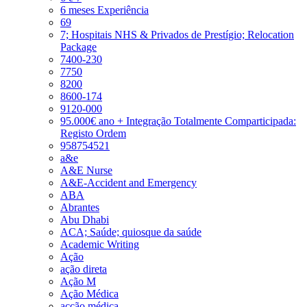
6 meses Experiência
69
7; Hospitais NHS & Privados de Prestígio; Relocation
Package
7400-230
7750
8200
8600-174
9120-000
95.000€ ano + Integração Totalmente Comparticipada:
Registo Ordem
958754521
a&e
A&E Nurse
A&E-Accident and Emergency
ABA
Abrantes
Abu Dhabi
ACA; Saúde; quiosque da saúde
Academic Writing
Ação
ação direta
Ação M
Ação Médica
acção médica