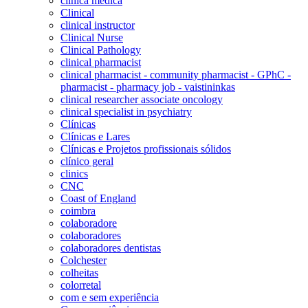
clínica médica
Clinical
clinical instructor
Clinical Nurse
Clinical Pathology
clinical pharmacist
clinical pharmacist - community pharmacist - GPhC -
pharmacist - pharmacy job - vaistininkas
clinical researcher associate oncology
clinical specialist in psychiatry
Clínicas
Clínicas e Lares
Clínicas e Projetos profissionais sólidos
clínico geral
clinics
CNC
Coast of England
coimbra
colaboradore
colaboradores
colaboradores dentistas
Colchester
colheitas
colorretal
com e sem experiência