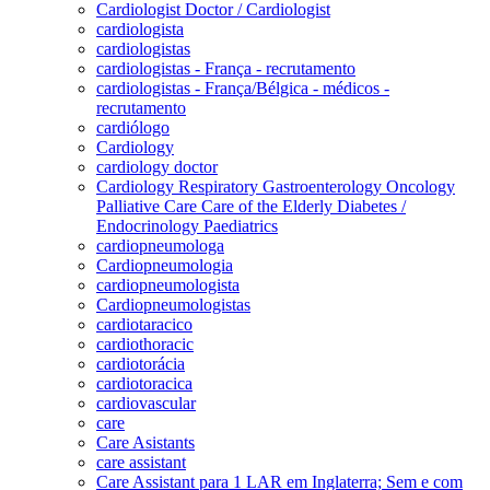
Cardiologist Doctor / Cardiologist
cardiologista
cardiologistas
cardiologistas - França - recrutamento
cardiologistas - França/Bélgica - médicos -
recrutamento
cardiólogo
Cardiology
cardiology doctor
Cardiology Respiratory Gastroenterology Oncology
Palliative Care Care of the Elderly Diabetes /
Endocrinology Paediatrics
cardiopneumologa
Cardiopneumologia
cardiopneumologista
Cardiopneumologistas
cardiotaracico
cardiothoracic
cardiotorácia
cardiotoracica
cardiovascular
care
Care Asistants
care assistant
Care Assistant para 1 LAR em Inglaterra; Sem e com