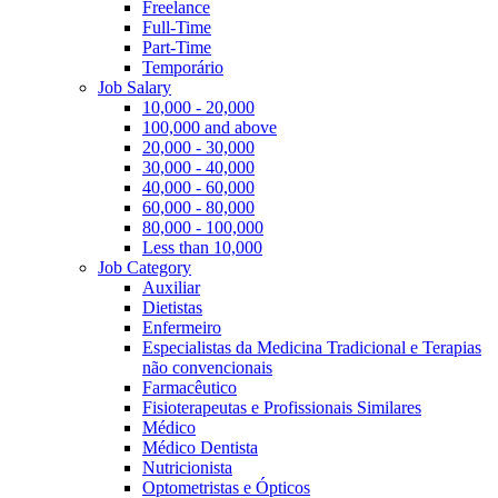
Freelance
Full-Time
Part-Time
Temporário
Job Salary
10,000 - 20,000
100,000 and above
20,000 - 30,000
30,000 - 40,000
40,000 - 60,000
60,000 - 80,000
80,000 - 100,000
Less than 10,000
Job Category
Auxiliar
Dietistas
Enfermeiro
Especialistas da Medicina Tradicional e Terapias
não convencionais
Farmacêutico
Fisioterapeutas e Profissionais Similares
Médico
Médico Dentista
Nutricionista
Optometristas e Ópticos