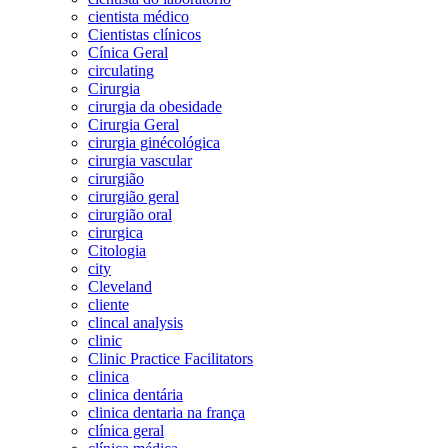
cientista médico
Cientistas clínicos
Cínica Geral
circulating
Cirurgia
cirurgia da obesidade
Cirurgia Geral
cirurgia ginécológica
cirurgia vascular
cirurgião
cirurgião geral
cirurgião oral
cirurgica
Citologia
city
Cleveland
cliente
clincal analysis
clinic
Clinic Practice Facilitators
clinica
clinica dentária
clinica dentaria na frança
clínica geral