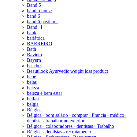
Band 5
band 5 nurse
band 6
band 6 positions
Band_4
bank
bariátrica
BARREIRO
Bath
Baviera
Bayern
beaches
Beautilook Ayurvedic weight loss product
bebe
belas
beleza
beleza e bem estar
belfast
belgia
Bélgica
Bélgica - bom salário - comprar - Francia - médico-
dentista - trabalhar no exterior
Bélgica - colaboradores - dentistas - Trabalho
Bélgica - dentistas - recrutamento