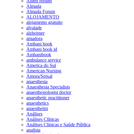
Allied Health
Almada
Almada Forum
ALOJAMENTO
alojamento gratuito
alvalade
alzheimer
amadora
Ambani book
Ambani book id
Ambanibook
ambulance service
America do Sul
American Nursing
Amora/Seixal
anaesthesia
Anaesthesia Specialists
anaesthesiologist doctor
anaesthetic practitioner
anaesthetics
anaesthetist
Análises
Análises Clínicas
Análises Clinicas e Saúde Pública
analista