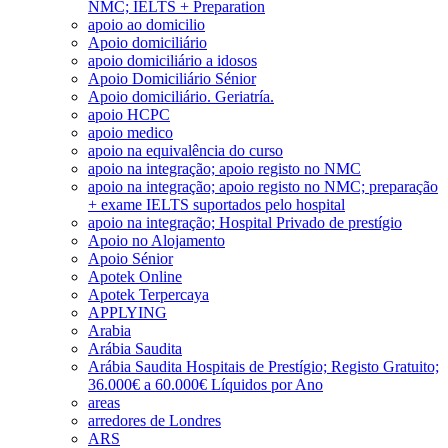
NMC; IELTS + Preparation
apoio ao domicilio
Apoio domiciliário
apoio domiciliário a idosos
Apoio Domiciliário Sénior
Apoio domiciliário. Geriatría.
apoio HCPC
apoio medico
apoio na equivalência do curso
apoio na integração; apoio registo no NMC
apoio na integração; apoio registo no NMC; preparação
+ exame IELTS suportados pelo hospital
apoio na integração; Hospital Privado de prestígio
Apoio no Alojamento
Apoio Sénior
Apotek Online
Apotek Terpercaya
APPLYING
Arabia
Arábia Saudita
Arábia Saudita Hospitais de Prestígio; Registo Gratuito;
36.000€ a 60.000€ Líquidos por Ano
areas
arredores de Londres
ARS