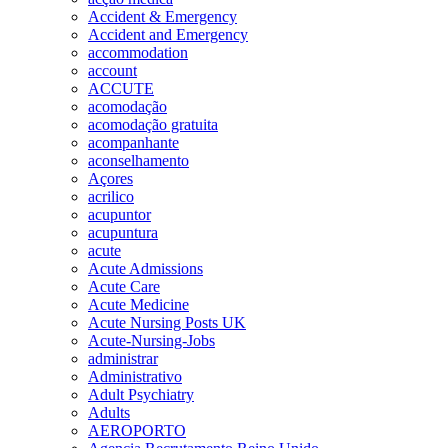
Accident & Emergency
Accident and Emergency
accommodation
account
ACCUTE
acomodação
acomodação gratuita
acompanhante
aconselhamento
Açores
acrilico
acupuntor
acupuntura
acute
Acute Admissions
Acute Care
Acute Medicine
Acute Nursing Posts UK
Acute-Nursing-Jobs
administrar
Administrativo
Adult Psychiatry
Adults
AEROPORTO