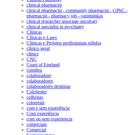
clinical pharmacist
clinical pharmacist - community pharmacist - GPhC -
pharmacist - pharmacy job - vaistininkas
clinical researcher associate oncology
clinical specialist in psychiatry
Clínicas
Clínicas e Lares
Clínicas e Projetos profissionais sólidos
clínico geral
clinics
CNC
Coast of England
coimbra
colaboradore
colaboradores
colaboradores dentistas
Colchester
colheitas
colorretal
com e sem experiência
Com experiência
com ou sem experiencia
comerciais
Comercial