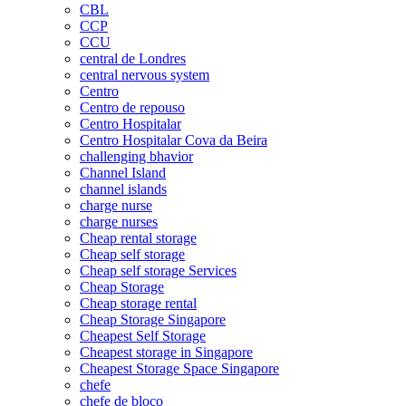
CBL
CCP
CCU
central de Londres
central nervous system
Centro
Centro de repouso
Centro Hospitalar
Centro Hospitalar Cova da Beira
challenging bhavior
Channel Island
channel islands
charge nurse
charge nurses
Cheap rental storage
Cheap self storage
Cheap self storage Services
Cheap Storage
Cheap storage rental
Cheap Storage Singapore
Cheapest Self Storage
Cheapest storage in Singapore
Cheapest Storage Space Singapore
chefe
chefe de bloco