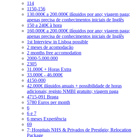
114
1150-156
130.000€ a 200.000€ ilíquidos por ano; viagem paga;
apenas precisa de conhecimentos iniciais de Inglês
150 a 240€ à hora
160.000€ a 200.000€ ilíquidos por ano; viagem paga;
apenas precisa de conhecimentos iniciais de Inglês
1st Interview in Lisboa possible
2 meses de acomodação
2 months free accomodation
2000-5.000.000
2305
31.000€ + Horas Extra
33.000€ - 46.000€
4150-000
42.000€ ilíquidos anuais + possibilidade de horas
adicionais; registo NMBI gratuito; viagem paga
4715-091 Braga
5780 Euros per month
6
6 e 7
6 meses Experiência
69
7; Hospitais NHS & Privados de Prestígio; Relocation
Package