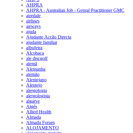
AHPRA
AHPRA - Australian Job - Genral Practitioner GMC
airedale
airlines
airways
ajuda
Ajudante Acção Directa
ajudante familiar
albufeira
Alcobaça
ale discgolf
alemã
Alemanha
alemão
Alentejano
Alentejo
alergologia
alergologista
algarve
Algés
Allied Health
Almada
Almada Forum
ALOJAMENTO