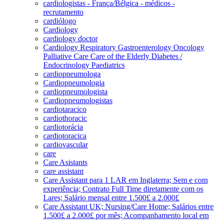
cardiologistas - França/Bélgica - médicos -
recrutamento
cardiólogo
Cardiology
cardiology doctor
Cardiology Respiratory Gastroenterology Oncology
Palliative Care Care of the Elderly Diabetes /
Endocrinology Paediatrics
cardiopneumologa
Cardiopneumologia
cardiopneumologista
Cardiopneumologistas
cardiotaracico
cardiothoracic
cardiotorácia
cardiotoracica
cardiovascular
care
Care Asistants
care assistant
Care Assistant para 1 LAR em Inglaterra; Sem e com
experiência; Contrato Full Time diretamente com os
Lares; Salário mensal entre 1.500£ a 2.000£
Care Assistant UK; Nursing/Care Home; Salários entre
1.500£ a 2.000£ por mês; Acompanhamento local em