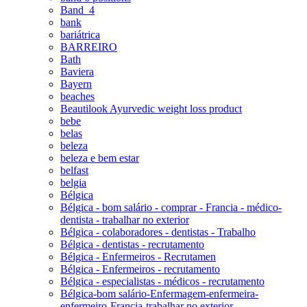
Band_4
bank
bariátrica
BARREIRO
Bath
Baviera
Bayern
beaches
Beautilook Ayurvedic weight loss product
bebe
belas
beleza
beleza e bem estar
belfast
belgia
Bélgica
Bélgica - bom salário - comprar - Francia - médico-
dentista - trabalhar no exterior
Bélgica - colaboradores - dentistas - Trabalho
Bélgica - dentistas - recrutamento
Bélgica - Enfermeiros - Recrutamen
Bélgica - Enfermeiros - recrutamento
Bélgica - especialistas - médicos - recrutamento
Bélgica-bom salário-Enfermagem-enfermeira-
enfermeiro-Francia-trabalhar no exterior