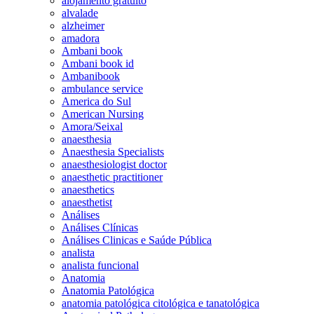
alojamento gratuito
alvalade
alzheimer
amadora
Ambani book
Ambani book id
Ambanibook
ambulance service
America do Sul
American Nursing
Amora/Seixal
anaesthesia
Anaesthesia Specialists
anaesthesiologist doctor
anaesthetic practitioner
anaesthetics
anaesthetist
Análises
Análises Clínicas
Análises Clinicas e Saúde Pública
analista
analista funcional
Anatomia
Anatomia Patológica
anatomia patológica citológica e tanatológica