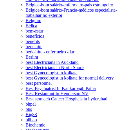
Bélgica-bom salário-enfermeiro-país estrangeiro
Bélgica-bom salário-Francia-médicos especialista-
trabalhar no exterior
Belgium
Bélica
bem-estar
benefícios
benefits
berkshire
berkshire - enfermeiro - lar
Berlim
best Electricians in Auckland
best Electricians in North Shore
best Gynecologist in kolkata
best Gynecologist in kolkata for normal delivery
best personnel
Best Psychiatrist In Kankarbagh Patna
Best Restaurant In Henderson NV
Best stomach Cancer Hospitals in hyderabad
bhpal
bhs
Big88
bilbao
Biochemie