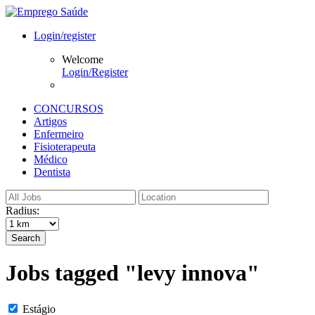
Login/register
Welcome
Login/Register
CONCURSOS
Artigos
Enfermeiro
Fisioterapeuta
Médico
Dentista
Radius:
Search
Jobs tagged "levy innova"
Estágio