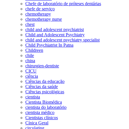
Chefe de laboratório de próteses dentárias
chefe de serviço
chemotherapy
chemotherapy nurse
chest
child and adolescent psychiatrist
Child and Adolescent Psychiatry
child and adolescent psychiatry specialist
Child Psychiatrist In Patna
Childreen
chile
china
chirurgien-dentiste
CICU
ciência
Ciências da educação
Ciências da saúde
Ciências psicológicas
cientista
Cientista Biomédica
cientista do laboratório
cientista médico
Cientistas clínicos
Cínica Geral
circulating