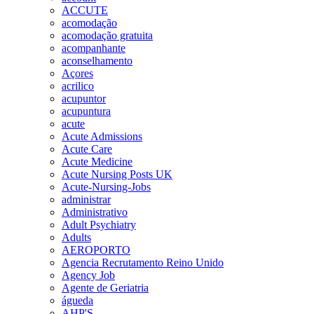
ACCUTE
acomodação
acomodação gratuita
acompanhante
aconselhamento
Açores
acrilico
acupuntor
acupuntura
acute
Acute Admissions
Acute Care
Acute Medicine
Acute Nursing Posts UK
Acute-Nursing-Jobs
administrar
Administrativo
Adult Psychiatry
Adults
AEROPORTO
Agencia Recrutamento Reino Unido
Agency Job
Agente de Geriatria
águeda
AHP'S