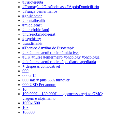
#Fisiotereuta
#Formação #Gestãodecaso #ApoioDomiciliário
#França #enfermeiros
#gp #doctor
#mentalhealth
#middleeast
#nursejobireland
#nursejobmiddleeast
#psychiatry
#saudiarabia
#Tecnico Auxiliar de Fisoterapia
#uk #nurse #enfermeiro #midwives
#UK #nurse #enfermeiro #oncology #oncologia
#uk #nurse #enfermeiro #paediatric #pediatria
+ despesas combustivel
000
000 a 15
000 salary plus 35% turnover
000 USD Per annum
10
100.000£ a 180.000£ ano; processo registo GMC;
viagem e alojamento
1000-1500
108
108000