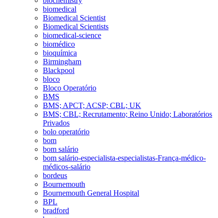
biochemistry
biomedical
Biomedical Scientist
Biomedical Scientists
biomedical-science
biomédico
bioquímica
Birmingham
Blackpool
bloco
Bloco Operatório
BMS
BMS; APCT; ACSP; CBL; UK
BMS; CBL; Recrutamento; Reino Unido; Laboratórios
Privados
bolo operatório
bom
bom salário
bom salário-especialista-especialistas-França-médico-
médicos-salário
bordeus
Bournemouth
Bournemouth General Hospital
BPL
bradford