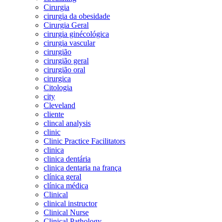
Cirurgia
cirurgia da obesidade
Cirurgia Geral
cirurgia ginécológica
cirurgia vascular
cirurgião
cirurgião geral
cirurgião oral
cirurgica
Citologia
city
Cleveland
cliente
clincal analysis
clinic
Clinic Practice Facilitators
clinica
clinica dentária
clinica dentaria na frança
clínica geral
clínica médica
Clinical
clinical instructor
Clinical Nurse
Clinical Pathology