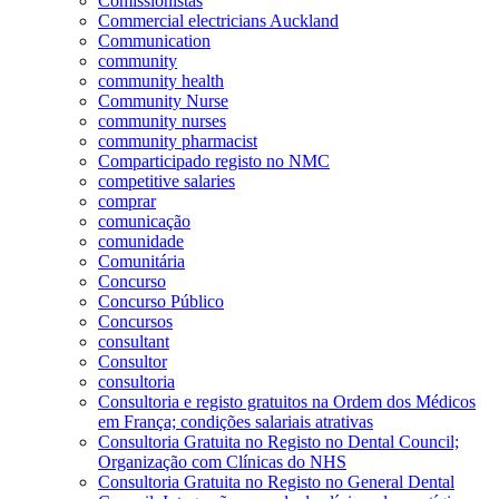
Comissionistas
Commercial electricians Auckland
Communication
community
community health
Community Nurse
community nurses
community pharmacist
Comparticipado registo no NMC
competitive salaries
comprar
comunicação
comunidade
Comunitária
Concurso
Concurso Público
Concursos
consultant
Consultor
consultoria
Consultoria e registo gratuitos na Ordem dos Médicos
em França; condições salariais atrativas
Consultoria Gratuita no Registo no Dental Council;
Organização com Clínicas do NHS
Consultoria Gratuita no Registo no General Dental