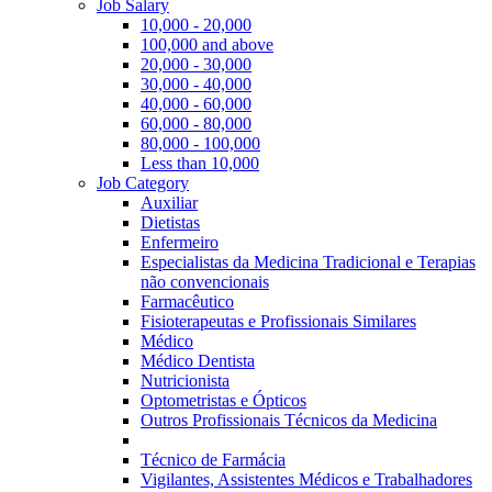
Job Salary
10,000 - 20,000
100,000 and above
20,000 - 30,000
30,000 - 40,000
40,000 - 60,000
60,000 - 80,000
80,000 - 100,000
Less than 10,000
Job Category
Auxiliar
Dietistas
Enfermeiro
Especialistas da Medicina Tradicional e Terapias
não convencionais
Farmacêutico
Fisioterapeutas e Profissionais Similares
Médico
Médico Dentista
Nutricionista
Optometristas e Ópticos
Outros Profissionais Técnicos da Medicina
Técnico de Farmácia
Vigilantes, Assistentes Médicos e Trabalhadores