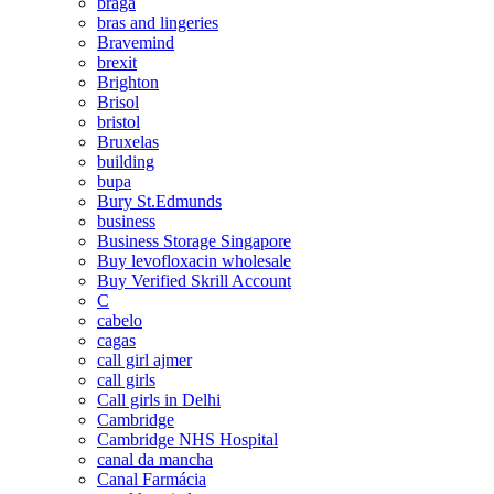
braga
bras and lingeries
Bravemind
brexit
Brighton
Brisol
bristol
Bruxelas
building
bupa
Bury St.Edmunds
business
Business Storage Singapore
Buy levofloxacin wholesale
Buy Verified Skrill Account
C
cabelo
cagas
call girl ajmer
call girls
Call girls in Delhi
Cambridge
Cambridge NHS Hospital
canal da mancha
Canal Farmácia