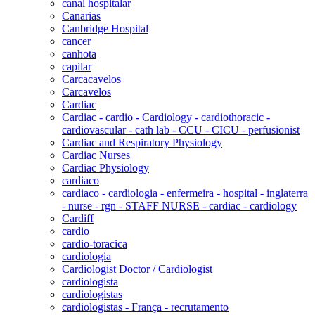
canal hospitalar
Canarias
Canbridge Hospital
cancer
canhota
capilar
Carcacavelos
Carcavelos
Cardiac
Cardiac - cardio - Cardiology - cardiothoracic -
cardiovascular - cath lab - CCU - CICU - perfusionist
Cardiac and Respiratory Physiology
Cardiac Nurses
Cardiac Physiology
cardiaco
cardiaco - cardiologia - enfermeira - hospital - inglaterra
- nurse - rgn - STAFF NURSE - cardiac - cardiology
Cardiff
cardio
cardio-toracica
cardiologia
Cardiologist Doctor / Cardiologist
cardiologista
cardiologistas
cardiologistas - França - recrutamento