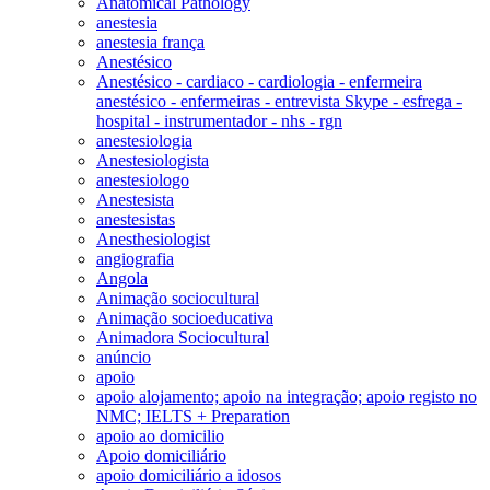
Anatomical Pathology
anestesia
anestesia frança
Anestésico
Anestésico - cardiaco - cardiologia - enfermeira
anestésico - enfermeiras - entrevista Skype - esfrega -
hospital - instrumentador - nhs - rgn
anestesiologia
Anestesiologista
anestesiologo
Anestesista
anestesistas
Anesthesiologist
angiografia
Angola
Animação sociocultural
Animação socioeducativa
Animadora Sociocultural
anúncio
apoio
apoio alojamento; apoio na integração; apoio registo no
NMC; IELTS + Preparation
apoio ao domicilio
Apoio domiciliário
apoio domiciliário a idosos