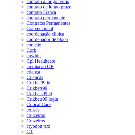
contrato a longo termo
contrato de longo prazo
contrato França
contrato permanente
Contratos Permanentes
Convencional
coordenação clínica
coordenador de bloco
coração
Cork
cowhig
Cpl Healthcare
creditação OE
criança
Crianças
Crikbet99 id
Crikbets99
Crikbets99 id
Crikbets99 login
Critical Care
cruises
cruizeiros
Cruzeiros
cryodon taxi
CT