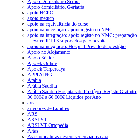
Apoio Domiciliário Sénior
Apoio domiciliário. Geriatría.
apoio HCPC
apoio medico
apoio na equivalência do curso
apoio na integração; apoio registo no NMC
apoio na integração; apoio registo no NMC; preparação
+ exame IELTS suportados pelo hospital
apoio na integração; Hospital Privado de prestígio
Apoio no Alojamento
Apoio Sénior
Apotek Online
Apotek Terpercaya
APPLYING
Arabia
Arábia Saudita
Arábia Saudita Hospitais de Prestígio; Registo Gratuito;
36.000€ a 60.000€ Líquidos por Ano
areas
arredores de Londres
ARS
ARSLVT
ARSLVT Ortopedia
Artas
As candidaturas devem ser enviadas para