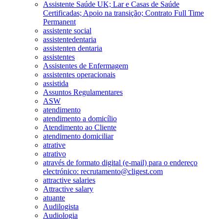
Assistente Saúde UK; Lar e Casas de Saúde
Certificadas; Apoio na transição; Contrato Full Time
Permanent
assistente social
assistentedentaria
assistenten dentaria
assistentes
Assistentes de Enfermagem
assistentes operacionais
assistida
Assuntos Regulamentares
ASW
atendimento
atendimento a domicílio
Atendimento ao Cliente
atendimento domiciliar
atrative
atrativo
através de formato digital (e-mail) para o endereço
electrónico: recrutamento@cligest.com
attractive salaries
Attractive salary
atuante
Audilogista
Audiologia