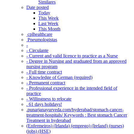
Similares
Date posted
Today
This Week
Last Week
This Month
‎ cplhealthcare‬
Pneumologistas
-
- Circulante
- Current and valid licence to practice as a Nurse
- Degree in Nursing and graduated from an approved
nursing program
- Full time contract
- Knowledge of German (required)
- Permanent contract
- Professional experience in the intended field of
practice
- Willingness to relocate
. 61 days holidays!
.punarjanayurveda.com/hyderabad/stomach-cancer-
treatment-hospitals/ Keywords : Best stomach Cancer
Treatment in hyderabad
(Enfermeiros) (Irlanda) (emprego) (Ireland) (nurses)
(jobs) (HSE)