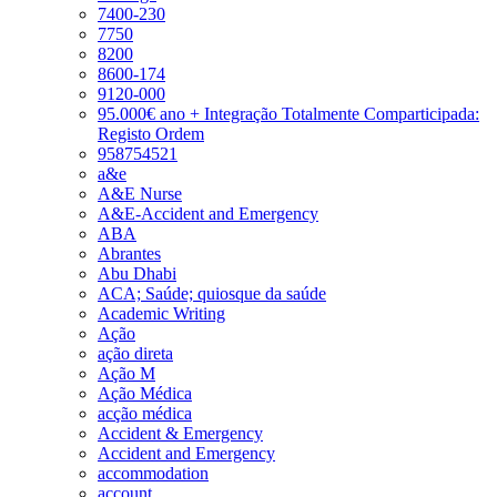
7400-230
7750
8200
8600-174
9120-000
95.000€ ano + Integração Totalmente Comparticipada:
Registo Ordem
958754521
a&e
A&E Nurse
A&E-Accident and Emergency
ABA
Abrantes
Abu Dhabi
ACA; Saúde; quiosque da saúde
Academic Writing
Ação
ação direta
Ação M
Ação Médica
acção médica
Accident & Emergency
Accident and Emergency
accommodation
account