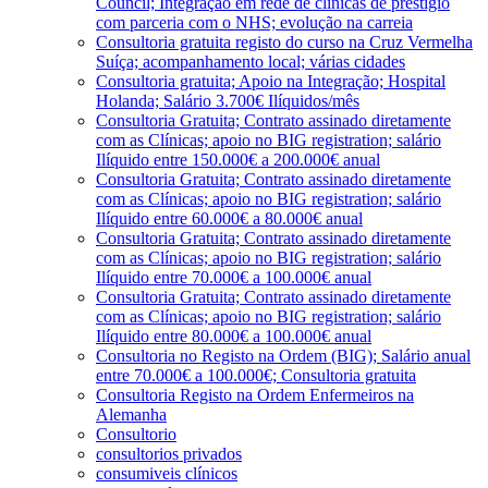
Council; Integração em rede de clínicas de prestígio
com parceria com o NHS; evolução na carreia
Consultoria gratuita registo do curso na Cruz Vermelha
Suíça; acompanhamento local; várias cidades
Consultoria gratuita; Apoio na Integração; Hospital
Holanda; Salário 3.700€ Ilíquidos/mês
Consultoria Gratuita; Contrato assinado diretamente
com as Clínicas; apoio no BIG registration; salário
Ilíquido entre 150.000€ a 200.000€ anual
Consultoria Gratuita; Contrato assinado diretamente
com as Clínicas; apoio no BIG registration; salário
Ilíquido entre 60.000€ a 80.000€ anual
Consultoria Gratuita; Contrato assinado diretamente
com as Clínicas; apoio no BIG registration; salário
Ilíquido entre 70.000€ a 100.000€ anual
Consultoria Gratuita; Contrato assinado diretamente
com as Clínicas; apoio no BIG registration; salário
Ilíquido entre 80.000€ a 100.000€ anual
Consultoria no Registo na Ordem (BIG); Salário anual
entre 70.000€ a 100.000€; Consultoria gratuita
Consultoria Registo na Ordem Enfermeiros na
Alemanha
Consultorio
consultorios privados
consumiveis clínicos