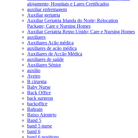
alojamento; Hospitais e Lares Certificados
auxiliar enfermagem
Auxiliar geriatria
Auxiliar Geriatria Irlanda do Norte; Relocation
Package; Care e Nursing Homes
Auxiliar Geriatria Reino Unido; Care e Nursing Homes
auxiliares
Auxiliares Ação médica
auxiliares de ação médica
Auxiliares de Acção Médica
auxiliares de saúde
Auxiliares Sénior
auxilio
Aveiro
B cirurgia
Baby Nurse
Back Office
back surgeon
backoffice
Bahrain
Baixo Alentejo
Band 5
band 5 nurse
band 6
band 6 positions