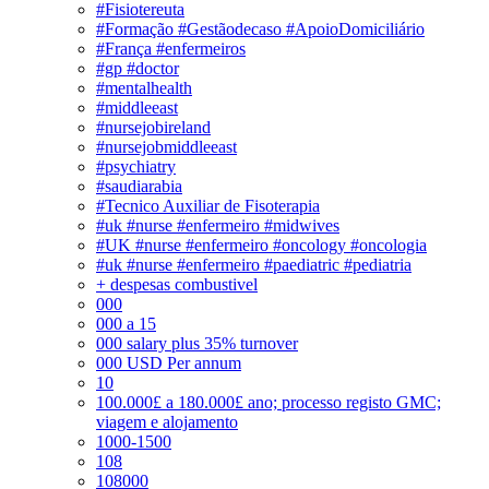
#Fisiotereuta
#Formação #Gestãodecaso #ApoioDomiciliário
#França #enfermeiros
#gp #doctor
#mentalhealth
#middleeast
#nursejobireland
#nursejobmiddleeast
#psychiatry
#saudiarabia
#Tecnico Auxiliar de Fisoterapia
#uk #nurse #enfermeiro #midwives
#UK #nurse #enfermeiro #oncology #oncologia
#uk #nurse #enfermeiro #paediatric #pediatria
+ despesas combustivel
000
000 a 15
000 salary plus 35% turnover
000 USD Per annum
10
100.000£ a 180.000£ ano; processo registo GMC;
viagem e alojamento
1000-1500
108
108000