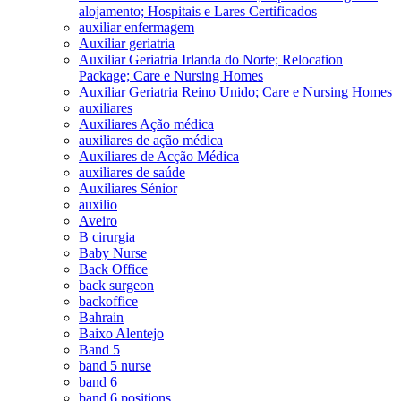
alojamento; Hospitais e Lares Certificados
auxiliar enfermagem
Auxiliar geriatria
Auxiliar Geriatria Irlanda do Norte; Relocation
Package; Care e Nursing Homes
Auxiliar Geriatria Reino Unido; Care e Nursing Homes
auxiliares
Auxiliares Ação médica
auxiliares de ação médica
Auxiliares de Acção Médica
auxiliares de saúde
Auxiliares Sénior
auxilio
Aveiro
B cirurgia
Baby Nurse
Back Office
back surgeon
backoffice
Bahrain
Baixo Alentejo
Band 5
band 5 nurse
band 6
band 6 positions