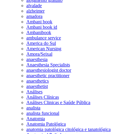
alojamento gratuito
alvalade
alzheimer
amadora
Ambani book
Ambani book id
Ambanibook
ambulance service
America do Sul
American Nursing
Amora/Seixal
anaesthesia
Anaesthesia Specialists
anaesthesiologist doctor
anaesthetic practitioner
anaesthetics
anaesthetist
Análises
Análises Clínicas
Análises Clinicas e Saúde Pública
analista
analista funcional
Anatomia
Anatomia Patológica
anatomia patológica citológica e tanatológica