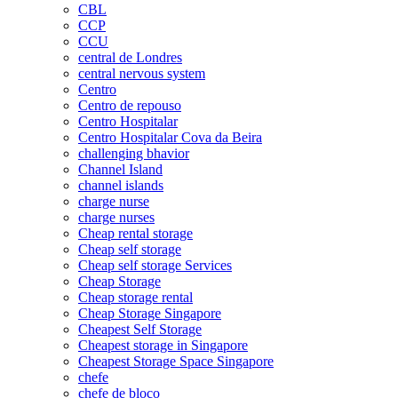
CBL
CCP
CCU
central de Londres
central nervous system
Centro
Centro de repouso
Centro Hospitalar
Centro Hospitalar Cova da Beira
challenging bhavior
Channel Island
channel islands
charge nurse
charge nurses
Cheap rental storage
Cheap self storage
Cheap self storage Services
Cheap Storage
Cheap storage rental
Cheap Storage Singapore
Cheapest Self Storage
Cheapest storage in Singapore
Cheapest Storage Space Singapore
chefe
chefe de bloco