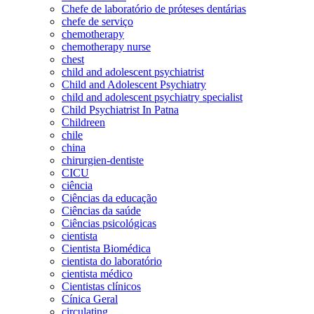
Chefe de laboratório de próteses dentárias
chefe de serviço
chemotherapy
chemotherapy nurse
chest
child and adolescent psychiatrist
Child and Adolescent Psychiatry
child and adolescent psychiatry specialist
Child Psychiatrist In Patna
Childreen
chile
china
chirurgien-dentiste
CICU
ciência
Ciências da educação
Ciências da saúde
Ciências psicológicas
cientista
Cientista Biomédica
cientista do laboratório
cientista médico
Cientistas clínicos
Cínica Geral
circulating