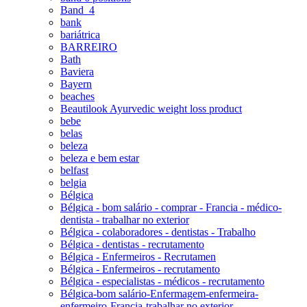
Band_4
bank
bariátrica
BARREIRO
Bath
Baviera
Bayern
beaches
Beautilook Ayurvedic weight loss product
bebe
belas
beleza
beleza e bem estar
belfast
belgia
Bélgica
Bélgica - bom salário - comprar - Francia - médico-
dentista - trabalhar no exterior
Bélgica - colaboradores - dentistas - Trabalho
Bélgica - dentistas - recrutamento
Bélgica - Enfermeiros - Recrutamen
Bélgica - Enfermeiros - recrutamento
Bélgica - especialistas - médicos - recrutamento
Bélgica-bom salário-Enfermagem-enfermeira-
enfermeiro-Francia-trabalhar no exterior