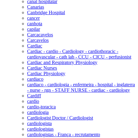
canal hospitalar
Canarias
Canbridge Hospital
cancer
canhota
capilar
Carcacavelos
Carcavelos
Cardiac
Cardiac - cardio - Cardiology - cardiothoracic -
cardiovascular - cath lab - CCU - CICU - perfusionist
Cardiac and Respiratory Physiology
Cardiac Nurses
Cardiac Physiology
cardiaco
cardiaco - cardiologia - enfermeira - hospital - inglaterra
- nurse - rgn - STAFF NURSE - cardiac - cardiology
Cardiff
cardio
cardio-toracica
cardiologia
Cardiologist Doctor / Cardiologist
cardiologista
cardiologistas
cardiologistas - França - recrutamento