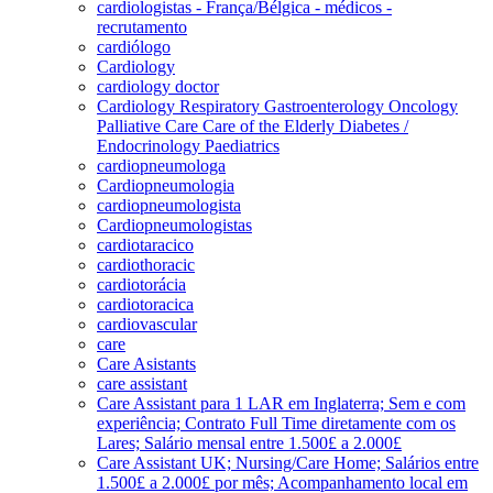
cardiologistas - França/Bélgica - médicos -
recrutamento
cardiólogo
Cardiology
cardiology doctor
Cardiology Respiratory Gastroenterology Oncology
Palliative Care Care of the Elderly Diabetes /
Endocrinology Paediatrics
cardiopneumologa
Cardiopneumologia
cardiopneumologista
Cardiopneumologistas
cardiotaracico
cardiothoracic
cardiotorácia
cardiotoracica
cardiovascular
care
Care Asistants
care assistant
Care Assistant para 1 LAR em Inglaterra; Sem e com
experiência; Contrato Full Time diretamente com os
Lares; Salário mensal entre 1.500£ a 2.000£
Care Assistant UK; Nursing/Care Home; Salários entre
1.500£ a 2.000£ por mês; Acompanhamento local em