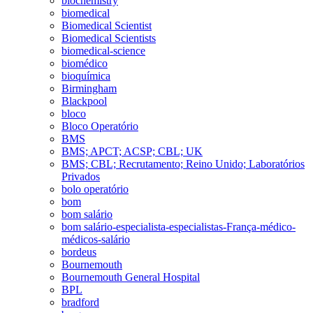
biochemistry
biomedical
Biomedical Scientist
Biomedical Scientists
biomedical-science
biomédico
bioquímica
Birmingham
Blackpool
bloco
Bloco Operatório
BMS
BMS; APCT; ACSP; CBL; UK
BMS; CBL; Recrutamento; Reino Unido; Laboratórios
Privados
bolo operatório
bom
bom salário
bom salário-especialista-especialistas-França-médico-
médicos-salário
bordeus
Bournemouth
Bournemouth General Hospital
BPL
bradford