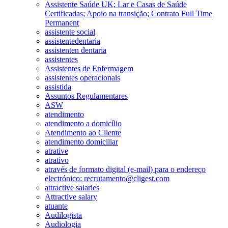
Assistente Saúde UK; Lar e Casas de Saúde
Certificadas; Apoio na transição; Contrato Full Time
Permanent
assistente social
assistentedentaria
assistenten dentaria
assistentes
Assistentes de Enfermagem
assistentes operacionais
assistida
Assuntos Regulamentares
ASW
atendimento
atendimento a domicílio
Atendimento ao Cliente
atendimento domiciliar
atrative
atrativo
através de formato digital (e-mail) para o endereço
electrónico: recrutamento@cligest.com
attractive salaries
Attractive salary
atuante
Audilogista
Audiologia