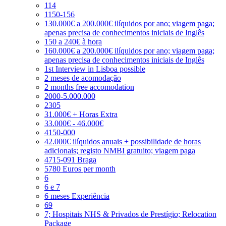
114
1150-156
130.000€ a 200.000€ ilíquidos por ano; viagem paga;
apenas precisa de conhecimentos iniciais de Inglês
150 a 240€ à hora
160.000€ a 200.000€ ilíquidos por ano; viagem paga;
apenas precisa de conhecimentos iniciais de Inglês
1st Interview in Lisboa possible
2 meses de acomodação
2 months free accomodation
2000-5.000.000
2305
31.000€ + Horas Extra
33.000€ - 46.000€
4150-000
42.000€ ilíquidos anuais + possibilidade de horas
adicionais; registo NMBI gratuito; viagem paga
4715-091 Braga
5780 Euros per month
6
6 e 7
6 meses Experiência
69
7; Hospitais NHS & Privados de Prestígio; Relocation
Package