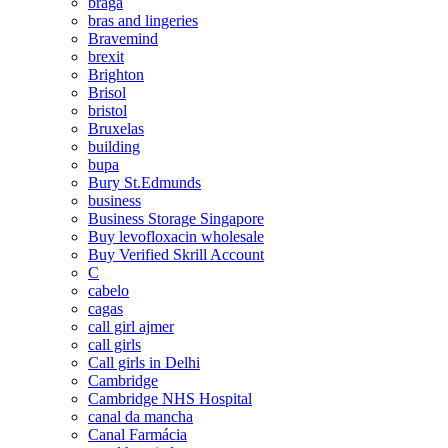
braga
bras and lingeries
Bravemind
brexit
Brighton
Brisol
bristol
Bruxelas
building
bupa
Bury St.Edmunds
business
Business Storage Singapore
Buy levofloxacin wholesale
Buy Verified Skrill Account
C
cabelo
cagas
call girl ajmer
call girls
Call girls in Delhi
Cambridge
Cambridge NHS Hospital
canal da mancha
Canal Farmácia