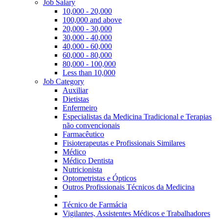
Job Salary
10,000 - 20,000
100,000 and above
20,000 - 30,000
30,000 - 40,000
40,000 - 60,000
60,000 - 80,000
80,000 - 100,000
Less than 10,000
Job Category
Auxiliar
Dietistas
Enfermeiro
Especialistas da Medicina Tradicional e Terapias
não convencionais
Farmacêutico
Fisioterapeutas e Profissionais Similares
Médico
Médico Dentista
Nutricionista
Optometristas e Ópticos
Outros Profissionais Técnicos da Medicina
Técnico de Farmácia
Vigilantes, Assistentes Médicos e Trabalhadores