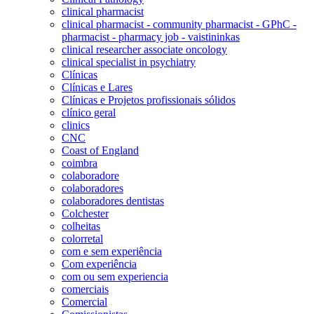
clinical pharmacist
clinical pharmacist - community pharmacist - GPhC -
pharmacist - pharmacy job - vaistininkas
clinical researcher associate oncology
clinical specialist in psychiatry
Clínicas
Clínicas e Lares
Clínicas e Projetos profissionais sólidos
clínico geral
clinics
CNC
Coast of England
coimbra
colaboradore
colaboradores
colaboradores dentistas
Colchester
colheitas
colorretal
com e sem experiência
Com experiência
com ou sem experiencia
comerciais
Comercial