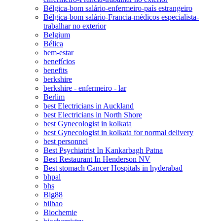
Bélgica-bom salário-enfermeiro-país estrangeiro
Bélgica-bom salário-Francia-médicos especialista-
trabalhar no exterior
Belgium
Bélica
bem-estar
benefícios
benefits
berkshire
berkshire - enfermeiro - lar
Berlim
best Electricians in Auckland
best Electricians in North Shore
best Gynecologist in kolkata
best Gynecologist in kolkata for normal delivery
best personnel
Best Psychiatrist In Kankarbagh Patna
Best Restaurant In Henderson NV
Best stomach Cancer Hospitals in hyderabad
bhpal
bhs
Big88
bilbao
Biochemie