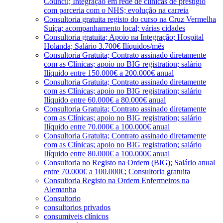
Council; Integração em rede de clínicas de prestígio
com parceria com o NHS; evolução na carreia
Consultoria gratuita registo do curso na Cruz Vermelha
Suíça; acompanhamento local; várias cidades
Consultoria gratuita; Apoio na Integração; Hospital
Holanda; Salário 3.700€ Ilíquidos/mês
Consultoria Gratuita; Contrato assinado diretamente
com as Clínicas; apoio no BIG registration; salário
Ilíquido entre 150.000€ a 200.000€ anual
Consultoria Gratuita; Contrato assinado diretamente
com as Clínicas; apoio no BIG registration; salário
Ilíquido entre 60.000€ a 80.000€ anual
Consultoria Gratuita; Contrato assinado diretamente
com as Clínicas; apoio no BIG registration; salário
Ilíquido entre 70.000€ a 100.000€ anual
Consultoria Gratuita; Contrato assinado diretamente
com as Clínicas; apoio no BIG registration; salário
Ilíquido entre 80.000€ a 100.000€ anual
Consultoria no Registo na Ordem (BIG); Salário anual
entre 70.000€ a 100.000€; Consultoria gratuita
Consultoria Registo na Ordem Enfermeiros na
Alemanha
Consultorio
consultorios privados
consumiveis clínicos