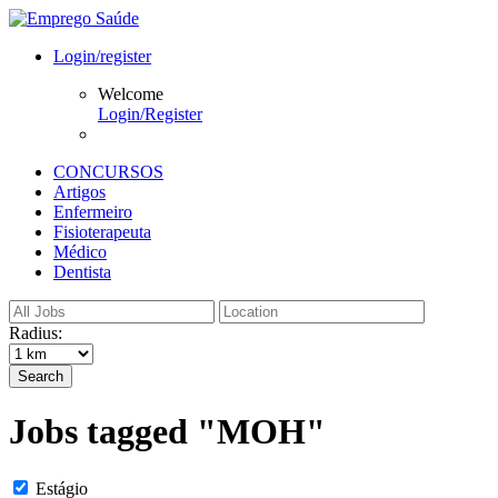
Login/register
Welcome
Login/Register
CONCURSOS
Artigos
Enfermeiro
Fisioterapeuta
Médico
Dentista
Radius:
Search
Jobs tagged "MOH"
Estágio