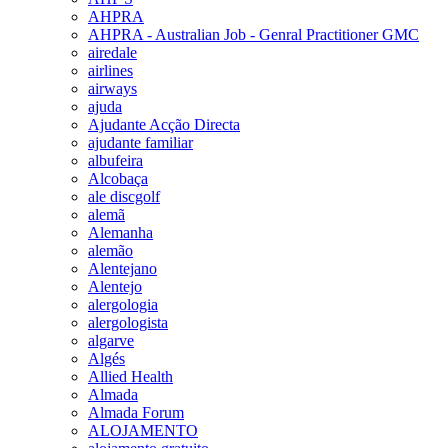
AHPRA
AHPRA - Australian Job - Genral Practitioner GMC
airedale
airlines
airways
ajuda
Ajudante Acção Directa
ajudante familiar
albufeira
Alcobaça
ale discgolf
alemã
Alemanha
alemão
Alentejano
Alentejo
alergologia
alergologista
algarve
Algés
Allied Health
Almada
Almada Forum
ALOJAMENTO