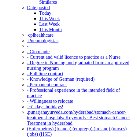
Similares
Date posted
Today
This Week
Last Week
This Month
‎ cplhealthcare‬
Pneumologistas
-
- Circulante
- Current and valid licence to practice as a Nurse
- Degree in Nursing and graduated from an approved
nursing program
- Full time contract
- Knowledge of German (required)
- Permanent contract
- Professional experience in the intended field of
practice
- Willingness to relocate
. 61 days holidays!
.punarjanayurveda.com/hyderabad/stomach-cancer-
treatment-hospitals/ Keywords : Best stomach Cancer
Treatment in hyderabad
(Enfermeiros) (Irlanda) (emprego) (Ireland) (nurses)
(jobs) (HSE)