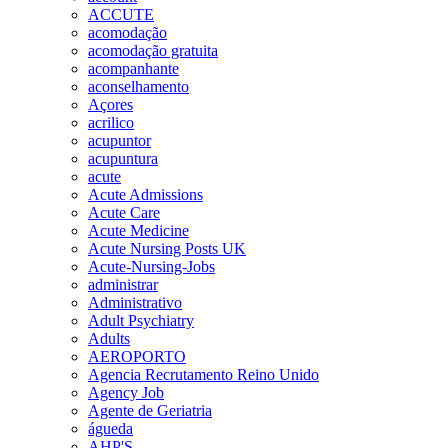
ACCUTE
acomodação
acomodação gratuita
acompanhante
aconselhamento
Açores
acrilico
acupuntor
acupuntura
acute
Acute Admissions
Acute Care
Acute Medicine
Acute Nursing Posts UK
Acute-Nursing-Jobs
administrar
Administrativo
Adult Psychiatry
Adults
AEROPORTO
Agencia Recrutamento Reino Unido
Agency Job
Agente de Geriatria
águeda
AHP'S