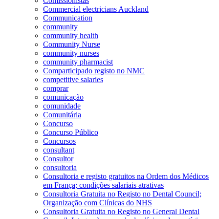
Comissionistas
Commercial electricians Auckland
Communication
community
community health
Community Nurse
community nurses
community pharmacist
Comparticipado registo no NMC
competitive salaries
comprar
comunicação
comunidade
Comunitária
Concurso
Concurso Público
Concursos
consultant
Consultor
consultoria
Consultoria e registo gratuitos na Ordem dos Médicos
em França; condições salariais atrativas
Consultoria Gratuita no Registo no Dental Council;
Organização com Clínicas do NHS
Consultoria Gratuita no Registo no General Dental