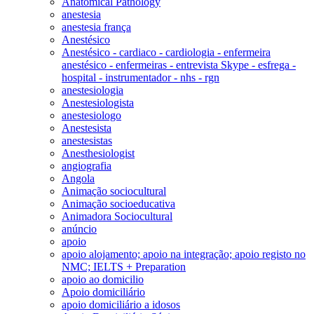
Anatomical Pathology
anestesia
anestesia frança
Anestésico
Anestésico - cardiaco - cardiologia - enfermeira
anestésico - enfermeiras - entrevista Skype - esfrega -
hospital - instrumentador - nhs - rgn
anestesiologia
Anestesiologista
anestesiologo
Anestesista
anestesistas
Anesthesiologist
angiografia
Angola
Animação sociocultural
Animação socioeducativa
Animadora Sociocultural
anúncio
apoio
apoio alojamento; apoio na integração; apoio registo no
NMC; IELTS + Preparation
apoio ao domicilio
Apoio domiciliário
apoio domiciliário a idosos