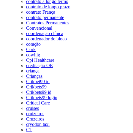
contrato a longo termo
contrato de longo prazo
contrato França
contrato permanente
Contratos Permanentes
Convencional
coordenação clínica
coordenador de bloco
coração
Cork
cowhig
Cpl Healthcare
creditação OE
criança
Crianças
Crikbet99 id
Crikbets99
Crikbets99 id
Crikbets99 login
Critical Care
cruises
cruizeiros
Cruzeiros
cryodon taxi
CT