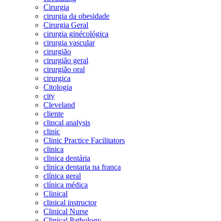
Cirurgia
cirurgia da obesidade
Cirurgia Geral
cirurgia ginécológica
cirurgia vascular
cirurgião
cirurgião geral
cirurgião oral
cirurgica
Citologia
city
Cleveland
cliente
clincal analysis
clinic
Clinic Practice Facilitators
clinica
clinica dentária
clinica dentaria na frança
clínica geral
clínica médica
Clinical
clinical instructor
Clinical Nurse
Clinical Pathology