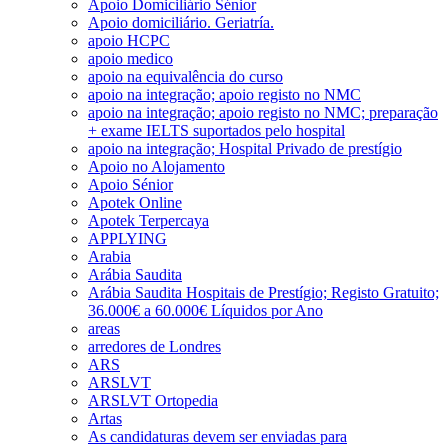
Apoio Domiciliário Sénior
Apoio domiciliário. Geriatría.
apoio HCPC
apoio medico
apoio na equivalência do curso
apoio na integração; apoio registo no NMC
apoio na integração; apoio registo no NMC; preparação
+ exame IELTS suportados pelo hospital
apoio na integração; Hospital Privado de prestígio
Apoio no Alojamento
Apoio Sénior
Apotek Online
Apotek Terpercaya
APPLYING
Arabia
Arábia Saudita
Arábia Saudita Hospitais de Prestígio; Registo Gratuito;
36.000€ a 60.000€ Líquidos por Ano
areas
arredores de Londres
ARS
ARSLVT
ARSLVT Ortopedia
Artas
As candidaturas devem ser enviadas para