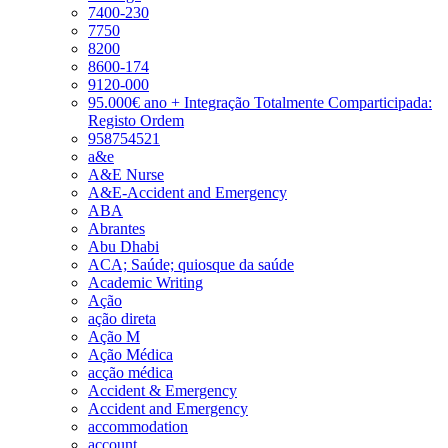
7400-230
7750
8200
8600-174
9120-000
95.000€ ano + Integração Totalmente Comparticipada:
Registo Ordem
958754521
a&e
A&E Nurse
A&E-Accident and Emergency
ABA
Abrantes
Abu Dhabi
ACA; Saúde; quiosque da saúde
Academic Writing
Ação
ação direta
Ação M
Ação Médica
acção médica
Accident & Emergency
Accident and Emergency
accommodation
account