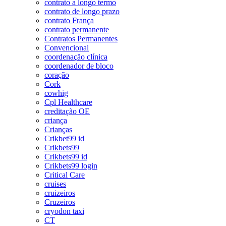
contrato a longo termo
contrato de longo prazo
contrato França
contrato permanente
Contratos Permanentes
Convencional
coordenação clínica
coordenador de bloco
coração
Cork
cowhig
Cpl Healthcare
creditação OE
criança
Crianças
Crikbet99 id
Crikbets99
Crikbets99 id
Crikbets99 login
Critical Care
cruises
cruizeiros
Cruzeiros
cryodon taxi
CT