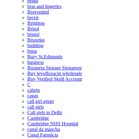
braga
bras and lingeries
Bravemind
brexit
Brighton
Brisol
bristol
Bruxelas
building
bupa
Bury St.Edmunds
business
Business Storage Singapore
Buy levofloxacin wholesale
Buy Verified Skrill Account
C
cabelo
cagas
call girl ajmer
call girls
Call girls in Delhi
Cambridge
Cambridge NHS Hospital
canal da mancha
Canal Farmácia