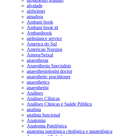
alojamento gratuito
alvalade
alzheimer
amadora
Ambani book
Ambani book id
Ambanibook
ambulance service
America do Sul
American Nursing
Amora/Seixal
anaesthesia
Anaesthesia Specialists
anaesthesiologist doctor
anaesthetic practitioner
anaesthetics
anaesthetist
Análises
Análises Clínicas
Análises Clinicas e Saúde Pública
analista
analista funcional
Anatomia
Anatomia Patológica
anatomia patológica citológica e tanatológica