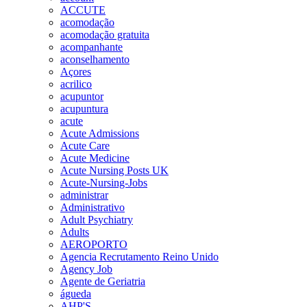
ACCUTE
acomodação
acomodação gratuita
acompanhante
aconselhamento
Açores
acrilico
acupuntor
acupuntura
acute
Acute Admissions
Acute Care
Acute Medicine
Acute Nursing Posts UK
Acute-Nursing-Jobs
administrar
Administrativo
Adult Psychiatry
Adults
AEROPORTO
Agencia Recrutamento Reino Unido
Agency Job
Agente de Geriatria
águeda
AHP'S