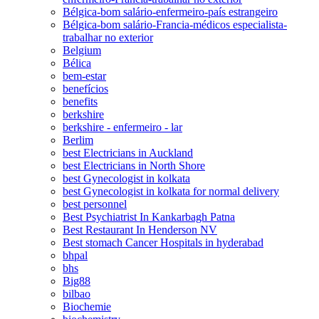
Bélgica-bom salário-enfermeiro-país estrangeiro
Bélgica-bom salário-Francia-médicos especialista-
trabalhar no exterior
Belgium
Bélica
bem-estar
benefícios
benefits
berkshire
berkshire - enfermeiro - lar
Berlim
best Electricians in Auckland
best Electricians in North Shore
best Gynecologist in kolkata
best Gynecologist in kolkata for normal delivery
best personnel
Best Psychiatrist In Kankarbagh Patna
Best Restaurant In Henderson NV
Best stomach Cancer Hospitals in hyderabad
bhpal
bhs
Big88
bilbao
Biochemie