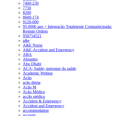
7400-230
7750
8200
8600-174
9120-000
95.000€ ano + Integração Totalmente Comparticipada:
Registo Ordem
958754521
a&e
A&E Nurse
A&E-Accident and Emergency
ABA
Abrantes
Abu Dhabi
ACA; Saúde; quiosque da saúde
Academic Writing
Ação
ação direta
Ação M
Ação Médica
acção médica
Accident & Emergency
Accident and Emergency
accommodation
account