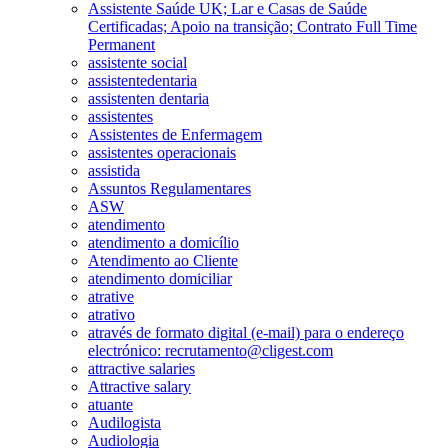
Assistente Saúde UK; Lar e Casas de Saúde
Certificadas; Apoio na transição; Contrato Full Time
Permanent
assistente social
assistentedentaria
assistenten dentaria
assistentes
Assistentes de Enfermagem
assistentes operacionais
assistida
Assuntos Regulamentares
ASW
atendimento
atendimento a domicílio
Atendimento ao Cliente
atendimento domiciliar
atrative
atrativo
através de formato digital (e-mail) para o endereço
electrónico: recrutamento@cligest.com
attractive salaries
Attractive salary
atuante
Audilogista
Audiologia