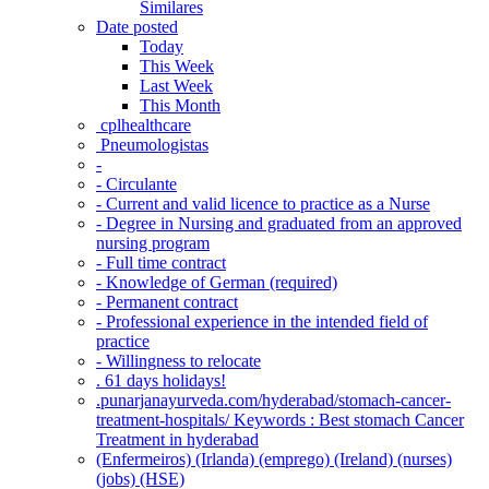
Similares
Date posted
Today
This Week
Last Week
This Month
‎ cplhealthcare‬
Pneumologistas
-
- Circulante
- Current and valid licence to practice as a Nurse
- Degree in Nursing and graduated from an approved
nursing program
- Full time contract
- Knowledge of German (required)
- Permanent contract
- Professional experience in the intended field of
practice
- Willingness to relocate
. 61 days holidays!
.punarjanayurveda.com/hyderabad/stomach-cancer-
treatment-hospitals/ Keywords : Best stomach Cancer
Treatment in hyderabad
(Enfermeiros) (Irlanda) (emprego) (Ireland) (nurses)
(jobs) (HSE)