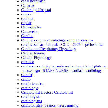
canal hospitalar
Canarias
Canbridge Hospital
cancer
canhota
capilar
Carcacavelos
Carcavelos
Cardiac
Cardiac - cardio - Cardiology - cardiothoracic -
cardiovascular - cath lab - CCU - CICU - perfusionist
Cardiac and Respiratory Physiology
Cardiac Nurses
Cardiac Physiology
cardiaco
cardiaco - cardiologia - enfermeira - hospital - inglaterra
- nurse - rgn - STAFF NURSE - cardiac - cardiology
Cardiff
cardio
cardio-toracica
cardiologia
Cardiologist Doctor / Cardiologist
cardiologista
cardiologistas
cardiologistas - França - recrutamento