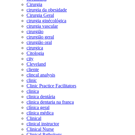
Cirurgia
cirurgia da obesidade
Cirurgia Geral
cirurgia ginécológica
cirurgia vascular
cirurgião
cirurgião geral
cirurgião oral
cirurgica
Citologia
city
Cleveland
cliente
clincal analysis
clinic
Clinic Practice Facilitators
clinica
clinica dentária
clinica dentaria na frança
clínica geral
clínica médica
Clinical
clinical instructor
Clinical Nurse
Clinical Pathology