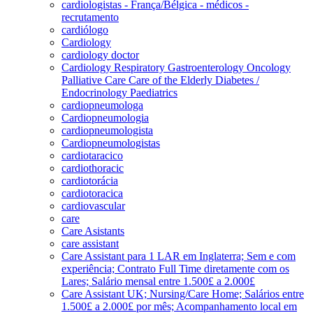
cardiologistas - França/Bélgica - médicos -
recrutamento
cardiólogo
Cardiology
cardiology doctor
Cardiology Respiratory Gastroenterology Oncology
Palliative Care Care of the Elderly Diabetes /
Endocrinology Paediatrics
cardiopneumologa
Cardiopneumologia
cardiopneumologista
Cardiopneumologistas
cardiotaracico
cardiothoracic
cardiotorácia
cardiotoracica
cardiovascular
care
Care Asistants
care assistant
Care Assistant para 1 LAR em Inglaterra; Sem e com
experiência; Contrato Full Time diretamente com os
Lares; Salário mensal entre 1.500£ a 2.000£
Care Assistant UK; Nursing/Care Home; Salários entre
1.500£ a 2.000£ por mês; Acompanhamento local em