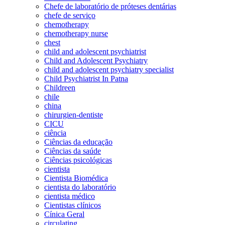
Chefe de laboratório de próteses dentárias
chefe de serviço
chemotherapy
chemotherapy nurse
chest
child and adolescent psychiatrist
Child and Adolescent Psychiatry
child and adolescent psychiatry specialist
Child Psychiatrist In Patna
Childreen
chile
china
chirurgien-dentiste
CICU
ciência
Ciências da educação
Ciências da saúde
Ciências psicológicas
cientista
Cientista Biomédica
cientista do laboratório
cientista médico
Cientistas clínicos
Cínica Geral
circulating