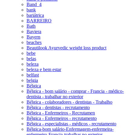
Band_4
bank
bariátrica
BARREIRO
Bath
Baviera
Bayern
beaches
Beautilook Ayurvedic weight loss product
bebe
belas
beleza
beleza e bem estar
belfast
belgia
Bélgica
Bélgica - bom salário - comprar - Francia - médico-
dentista - trabalhar no exterior
Bélgica - colaboradores - dentistas - Trabalho
Bélgica - dentistas - recrutamento
Bélgica - Enfermeiros - Recrutamen
Bélgica - Enfermeiros - recrutamento
Bélgica - especialistas - médicos - recrutamento
Bélgica-bom salário-Enfermagem-enfermeira-
enfermeiro-Francia-trabalhar no exterior