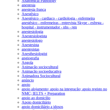
Anatomical Pathology
anestesia
anestesia frança
Anestésico
Anestésico - cardiaco - cardiologia - enfermeira
anestésico - enfermeiras - entrevista Skype - esfrega -
hospital - instrumentador - nhs - rgn
anestesiologia
Anestesiologista
anestesiologo
Anestesista
anestesistas
Anesthesiologist
angiografia
Angola
Animação sociocultural
Animação socioeducativa
Animadora Sociocultural
anúncio
apoio
apoio alojamento; apoio na integração; apoio registo no
NMC; IELTS + Preparation
apoio ao domicilio
Apoio domiciliário
apoio domiciliário a idosos