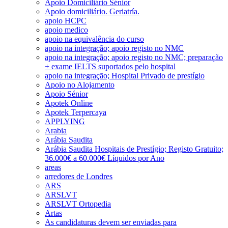
Apoio Domiciliário Sénior
Apoio domiciliário. Geriatría.
apoio HCPC
apoio medico
apoio na equivalência do curso
apoio na integração; apoio registo no NMC
apoio na integração; apoio registo no NMC; preparação
+ exame IELTS suportados pelo hospital
apoio na integração; Hospital Privado de prestígio
Apoio no Alojamento
Apoio Sénior
Apotek Online
Apotek Terpercaya
APPLYING
Arabia
Arábia Saudita
Arábia Saudita Hospitais de Prestígio; Registo Gratuito;
36.000€ a 60.000€ Líquidos por Ano
areas
arredores de Londres
ARS
ARSLVT
ARSLVT Ortopedia
Artas
As candidaturas devem ser enviadas para