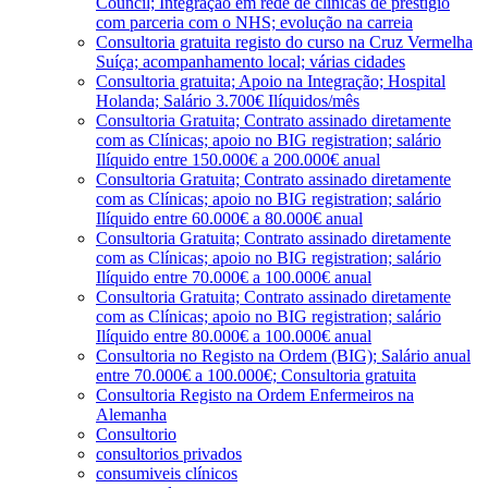
Council; Integração em rede de clínicas de prestígio
com parceria com o NHS; evolução na carreia
Consultoria gratuita registo do curso na Cruz Vermelha
Suíça; acompanhamento local; várias cidades
Consultoria gratuita; Apoio na Integração; Hospital
Holanda; Salário 3.700€ Ilíquidos/mês
Consultoria Gratuita; Contrato assinado diretamente
com as Clínicas; apoio no BIG registration; salário
Ilíquido entre 150.000€ a 200.000€ anual
Consultoria Gratuita; Contrato assinado diretamente
com as Clínicas; apoio no BIG registration; salário
Ilíquido entre 60.000€ a 80.000€ anual
Consultoria Gratuita; Contrato assinado diretamente
com as Clínicas; apoio no BIG registration; salário
Ilíquido entre 70.000€ a 100.000€ anual
Consultoria Gratuita; Contrato assinado diretamente
com as Clínicas; apoio no BIG registration; salário
Ilíquido entre 80.000€ a 100.000€ anual
Consultoria no Registo na Ordem (BIG); Salário anual
entre 70.000€ a 100.000€; Consultoria gratuita
Consultoria Registo na Ordem Enfermeiros na
Alemanha
Consultorio
consultorios privados
consumiveis clínicos