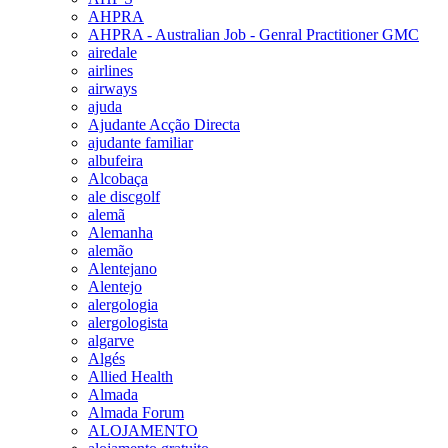
AHPRA
AHPRA - Australian Job - Genral Practitioner GMC
airedale
airlines
airways
ajuda
Ajudante Acção Directa
ajudante familiar
albufeira
Alcobaça
ale discgolf
alemã
Alemanha
alemão
Alentejano
Alentejo
alergologia
alergologista
algarve
Algés
Allied Health
Almada
Almada Forum
ALOJAMENTO