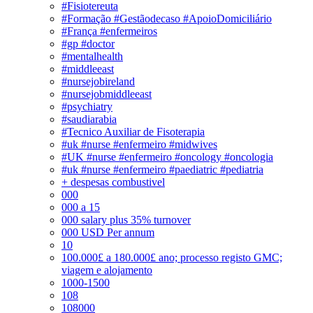
#Fisiotereuta
#Formação #Gestãodecaso #ApoioDomiciliário
#França #enfermeiros
#gp #doctor
#mentalhealth
#middleeast
#nursejobireland
#nursejobmiddleeast
#psychiatry
#saudiarabia
#Tecnico Auxiliar de Fisoterapia
#uk #nurse #enfermeiro #midwives
#UK #nurse #enfermeiro #oncology #oncologia
#uk #nurse #enfermeiro #paediatric #pediatria
+ despesas combustivel
000
000 a 15
000 salary plus 35% turnover
000 USD Per annum
10
100.000£ a 180.000£ ano; processo registo GMC;
viagem e alojamento
1000-1500
108
108000