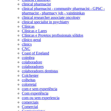
clinical pharmacist
clinical pharmacist - community pharmacist - GPhC -
pharmacist - pharmacy job - vaistininkas
clinical researcher associate oncology
clinical specialist in psychiatry
Clínicas
Clínicas e Lares
Clínicas e Projetos profissionais sólidos
clínico geral
clinics
CNC
Coast of England
coimbra
colaboradore
colaboradores
colaboradores dentistas
Colchester
colheitas
colorretal
com e sem experiência
Com experiência
com ou sem experiencia
comerciais
Comercial