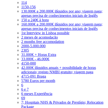
114
1150-156
130.000€ a 200.000€ ilíquidos por ano; viagem paga;
apenas precisa de conhecimentos iniciais de Inglês
150 a 240€ à hora
160.000€ a 200.000€ ilíquidos por ano; viagem paga;
apenas precisa de conhecimentos iniciais de Inglês
1st Interview in Lisboa possible
2 meses de acomodação
2 months free accomodation
2000-5.000.000
2305
31.000€ + Horas Extra
33.000€ - 46.000€
4150-000
42.000€ ilíquidos anuais + possibilidade de horas
adicionais; registo NMBI gratuito; viagem paga
4715-091 Braga
5780 Euros per month
6
6 e 7
6 meses Experiência
69
7; Hospitais NHS & Privados de Prestígio; Relocation
Package