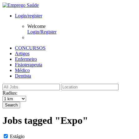
Login/register
Welcome
Login/Register
CONCURSOS
Artigos
Enfermeiro
Fisioterapeuta
Médico
Dentista
Radius:
Search
Jobs tagged "Expo"
Estágio