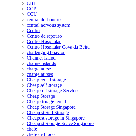
CBL
CCP
CCU
central de Londres
central nervous system
Centro
Centro de repouso
Centro Hospitalar
Centro Hospitalar Cova da Beira
challenging bhavior
Channel Island
channel islands
charge nurse
charge nurses
Cheap rental storage
Cheap self storage
Cheap self storage Services
Cheap Storage
Cheap storage rental
Cheap Storage Singapore
Cheapest Self Storage
Cheapest storage in Singapore
Cheapest Storage Space Singapore
chefe
chefe de bloco