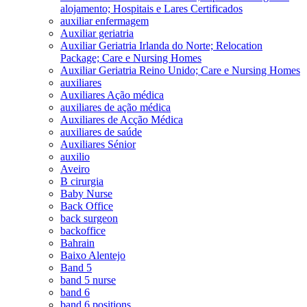
alojamento; Hospitais e Lares Certificados
auxiliar enfermagem
Auxiliar geriatria
Auxiliar Geriatria Irlanda do Norte; Relocation
Package; Care e Nursing Homes
Auxiliar Geriatria Reino Unido; Care e Nursing Homes
auxiliares
Auxiliares Ação médica
auxiliares de ação médica
Auxiliares de Acção Médica
auxiliares de saúde
Auxiliares Sénior
auxilio
Aveiro
B cirurgia
Baby Nurse
Back Office
back surgeon
backoffice
Bahrain
Baixo Alentejo
Band 5
band 5 nurse
band 6
band 6 positions