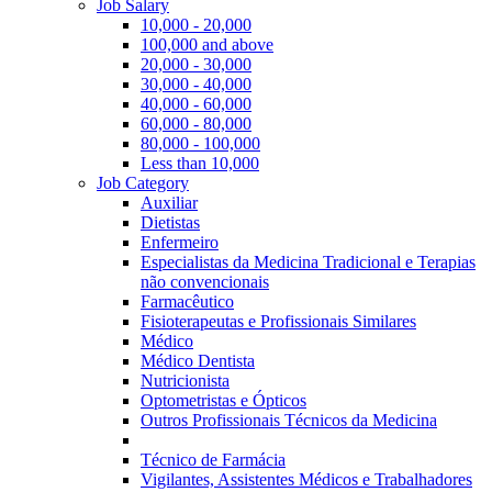
Job Salary
10,000 - 20,000
100,000 and above
20,000 - 30,000
30,000 - 40,000
40,000 - 60,000
60,000 - 80,000
80,000 - 100,000
Less than 10,000
Job Category
Auxiliar
Dietistas
Enfermeiro
Especialistas da Medicina Tradicional e Terapias
não convencionais
Farmacêutico
Fisioterapeutas e Profissionais Similares
Médico
Médico Dentista
Nutricionista
Optometristas e Ópticos
Outros Profissionais Técnicos da Medicina
Técnico de Farmácia
Vigilantes, Assistentes Médicos e Trabalhadores