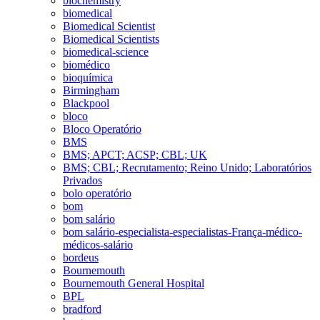
biochemistry
biomedical
Biomedical Scientist
Biomedical Scientists
biomedical-science
biomédico
bioquímica
Birmingham
Blackpool
bloco
Bloco Operatório
BMS
BMS; APCT; ACSP; CBL; UK
BMS; CBL; Recrutamento; Reino Unido; Laboratórios
Privados
bolo operatório
bom
bom salário
bom salário-especialista-especialistas-França-médico-
médicos-salário
bordeus
Bournemouth
Bournemouth General Hospital
BPL
bradford