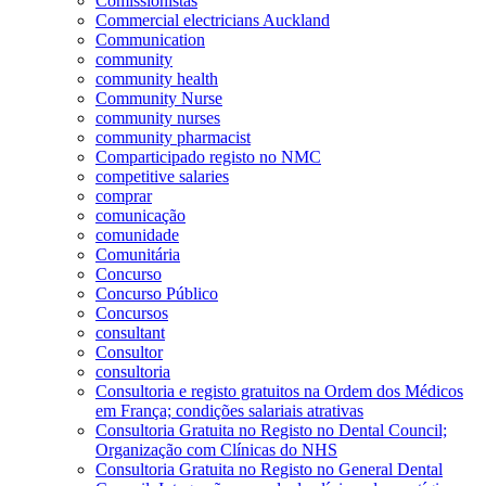
Comissionistas
Commercial electricians Auckland
Communication
community
community health
Community Nurse
community nurses
community pharmacist
Comparticipado registo no NMC
competitive salaries
comprar
comunicação
comunidade
Comunitária
Concurso
Concurso Público
Concursos
consultant
Consultor
consultoria
Consultoria e registo gratuitos na Ordem dos Médicos
em França; condições salariais atrativas
Consultoria Gratuita no Registo no Dental Council;
Organização com Clínicas do NHS
Consultoria Gratuita no Registo no General Dental