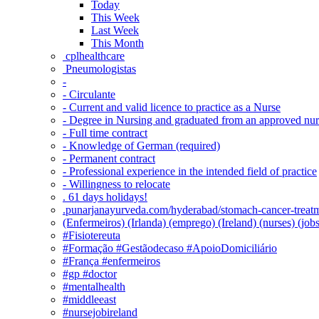
Today
This Week
Last Week
This Month
‎ cplhealthcare‬
Pneumologistas
-
- Circulante
- Current and valid licence to practice as a Nurse
- Degree in Nursing and graduated from an approved nu
- Full time contract
- Knowledge of German (required)
- Permanent contract
- Professional experience in the intended field of practice
- Willingness to relocate
. 61 days holidays!
.punarjanayurveda.com/hyderabad/stomach-cancer-treatm
(Enfermeiros) (Irlanda) (emprego) (Ireland) (nurses) (jo
#Fisiotereuta
#Formação #Gestãodecaso #ApoioDomiciliário
#França #enfermeiros
#gp #doctor
#mentalhealth
#middleeast
#nursejobireland