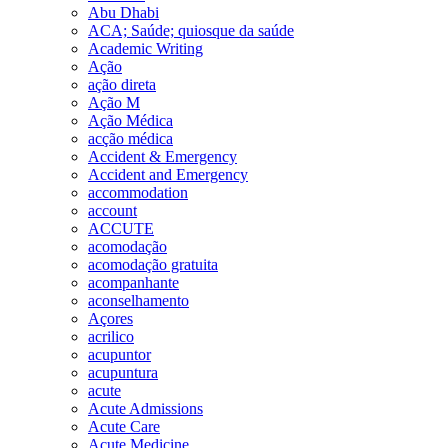
Abu Dhabi
ACA; Saúde; quiosque da saúde
Academic Writing
Ação
ação direta
Ação M
Ação Médica
acção médica
Accident & Emergency
Accident and Emergency
accommodation
account
ACCUTE
acomodação
acomodação gratuita
acompanhante
aconselhamento
Açores
acrilico
acupuntor
acupuntura
acute
Acute Admissions
Acute Care
Acute Medicine