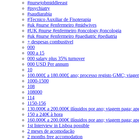
#nursejobmiddleeast
#psychiatry
#saudiarabia
#Tecnico Auxiliar de Fisoterapia
#uk #nurse #enfermeiro #midwives
#UK #nurse #enfermeiro #oncology #oncologia
#uk #nurse #enfermeiro #paediatric #pediatria
+ despesas combustivel
000
000 a 15
000 salary plus 35% turnover
000 USD Per annum
10
100.000£ a 180.000£ ano; processo registo GMC; viage
1000-1500
108
108000
114
1150-156
130.000€ a 200.000€ ilíquidos por ano; viagem paga; ape
150 a 240€ à hora
160.000€ a 200.000€ ilíquidos por ano; viagem paga; ape
1st Interview in Lisboa possible
2 meses de acomodação
2 months free accomodation