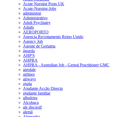
Acute Nursing Posts UK
Acute-Nursing-Jobs
administrar
Administrativo
Adult Psychiatry
Adults
AEROPORTO
Agencia Recrutamento Reino Unido
Agency Job
Agente de Geriatria
águeda
AHP'S
AHPRA
AHPRA - Australian Job - Genral Practitioner GMC
airedale
airlines
airways
ajuda
Ajudante Acção Directa
ajudante familiar
albufeira
Alcobaça
ale discgolf
alemã
Alemanha