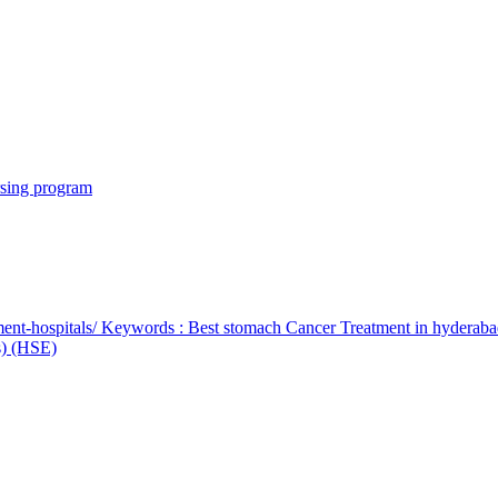
rsing program
ent-hospitals/ Keywords : Best stomach Cancer Treatment in hyderab
bs) (HSE)