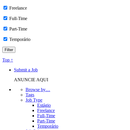
Freelance
Full-Time
Part-Time
Temporário
Top ↑
Submit a Job
ANUNCIE AQUI
Browse by…
Tags
Job Type
Estágio
Freelance
Full-Time
Part-Time
Temporário