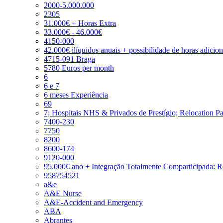
2000-5.000.000
2305
31.000€ + Horas Extra
33.000€ - 46.000€
4150-000
42.000€ ilíquidos anuais + possibilidade de horas adicio
4715-091 Braga
5780 Euros per month
6
6 e 7
6 meses Experiência
69
7; Hospitais NHS & Privados de Prestígio; Relocation P
7400-230
7750
8200
8600-174
9120-000
95.000€ ano + Integração Totalmente Comparticipada: 
958754521
a&e
A&E Nurse
A&E-Accident and Emergency
ABA
Abrantes