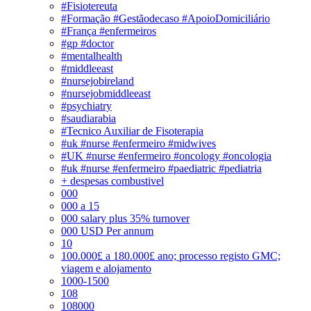
#Fisiotereuta
#Formação #Gestãodecaso #ApoioDomiciliário
#França #enfermeiros
#gp #doctor
#mentalhealth
#middleeast
#nursejobireland
#nursejobmiddleeast
#psychiatry
#saudiarabia
#Tecnico Auxiliar de Fisoterapia
#uk #nurse #enfermeiro #midwives
#UK #nurse #enfermeiro #oncology #oncologia
#uk #nurse #enfermeiro #paediatric #pediatria
+ despesas combustivel
000
000 a 15
000 salary plus 35% turnover
000 USD Per annum
10
100.000£ a 180.000£ ano; processo registo GMC;
viagem e alojamento
1000-1500
108
108000