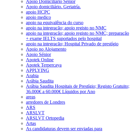
Apoio Domiciliário Sénior
Apoio domiciliário. Geriatría.
apoio HCPC
apoio medico
apoio na equivalência do curso
apoio na integração; apoio registo no NMC
apoio na integração; apoio registo no NMC; preparação
+ exame IELTS suportados pelo hospital
apoio na integração; Hospital Privado de prestígio
Apoio no Alojamento
Apoio Sénior
Apotek Online
Apotek Terpercaya
APPLYING
Arabia
Arábia Saudita
Arábia Saudita Hospitais de Prestígio; Registo Gratuito;
36.000€ a 60.000€ Líquidos por Ano
areas
arredores de Londres
ARS
ARSLVT
ARSLVT Ortopedia
Artas
As candidaturas devem ser enviadas para