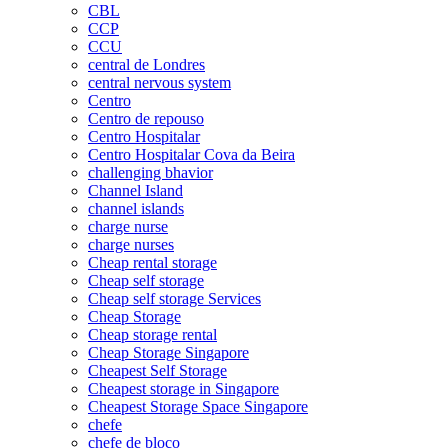
CBL
CCP
CCU
central de Londres
central nervous system
Centro
Centro de repouso
Centro Hospitalar
Centro Hospitalar Cova da Beira
challenging bhavior
Channel Island
channel islands
charge nurse
charge nurses
Cheap rental storage
Cheap self storage
Cheap self storage Services
Cheap Storage
Cheap storage rental
Cheap Storage Singapore
Cheapest Self Storage
Cheapest storage in Singapore
Cheapest Storage Space Singapore
chefe
chefe de bloco