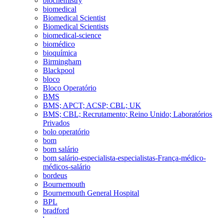
biochemistry
biomedical
Biomedical Scientist
Biomedical Scientists
biomedical-science
biomédico
bioquímica
Birmingham
Blackpool
bloco
Bloco Operatório
BMS
BMS; APCT; ACSP; CBL; UK
BMS; CBL; Recrutamento; Reino Unido; Laboratórios
Privados
bolo operatório
bom
bom salário
bom salário-especialista-especialistas-França-médico-
médicos-salário
bordeus
Bournemouth
Bournemouth General Hospital
BPL
bradford