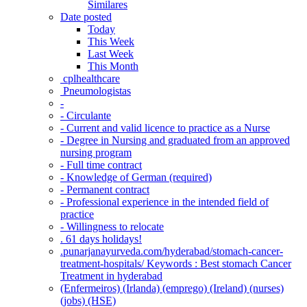
Similares
Date posted
Today
This Week
Last Week
This Month
‎ cplhealthcare‬
Pneumologistas
-
- Circulante
- Current and valid licence to practice as a Nurse
- Degree in Nursing and graduated from an approved
nursing program
- Full time contract
- Knowledge of German (required)
- Permanent contract
- Professional experience in the intended field of
practice
- Willingness to relocate
. 61 days holidays!
.punarjanayurveda.com/hyderabad/stomach-cancer-
treatment-hospitals/ Keywords : Best stomach Cancer
Treatment in hyderabad
(Enfermeiros) (Irlanda) (emprego) (Ireland) (nurses)
(jobs) (HSE)