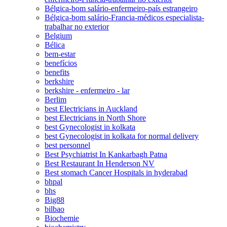
Bélgica-bom salário-enfermeiro-país estrangeiro
Bélgica-bom salário-Francia-médicos especialista-
trabalhar no exterior
Belgium
Bélica
bem-estar
benefícios
benefits
berkshire
berkshire - enfermeiro - lar
Berlim
best Electricians in Auckland
best Electricians in North Shore
best Gynecologist in kolkata
best Gynecologist in kolkata for normal delivery
best personnel
Best Psychiatrist In Kankarbagh Patna
Best Restaurant In Henderson NV
Best stomach Cancer Hospitals in hyderabad
bhpal
bhs
Big88
bilbao
Biochemie