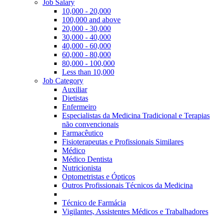
Job Salary
10,000 - 20,000
100,000 and above
20,000 - 30,000
30,000 - 40,000
40,000 - 60,000
60,000 - 80,000
80,000 - 100,000
Less than 10,000
Job Category
Auxiliar
Dietistas
Enfermeiro
Especialistas da Medicina Tradicional e Terapias
não convencionais
Farmacêutico
Fisioterapeutas e Profissionais Similares
Médico
Médico Dentista
Nutricionista
Optometristas e Ópticos
Outros Profissionais Técnicos da Medicina
Técnico de Farmácia
Vigilantes, Assistentes Médicos e Trabalhadores