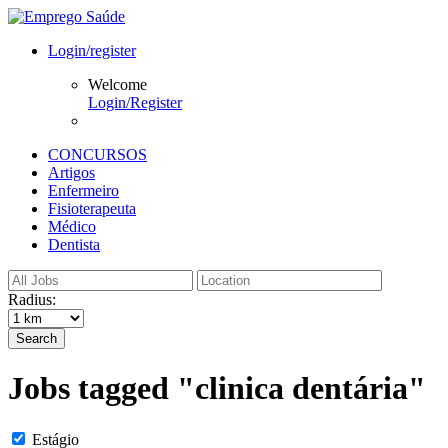
Login/register
Welcome
Login/Register
CONCURSOS
Artigos
Enfermeiro
Fisioterapeuta
Médico
Dentista
Radius:
Search
Jobs tagged "clinica dentária"
Estágio