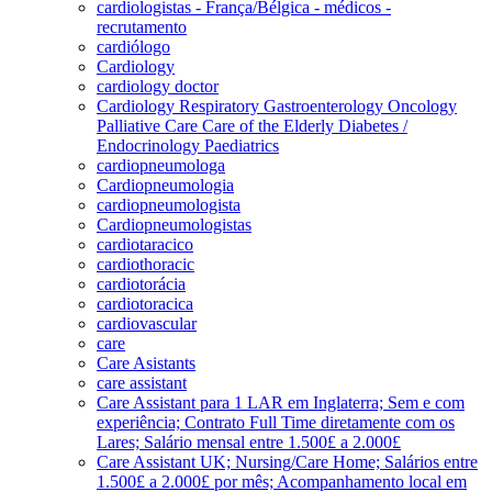
cardiologistas - França/Bélgica - médicos -
recrutamento
cardiólogo
Cardiology
cardiology doctor
Cardiology Respiratory Gastroenterology Oncology
Palliative Care Care of the Elderly Diabetes /
Endocrinology Paediatrics
cardiopneumologa
Cardiopneumologia
cardiopneumologista
Cardiopneumologistas
cardiotaracico
cardiothoracic
cardiotorácia
cardiotoracica
cardiovascular
care
Care Asistants
care assistant
Care Assistant para 1 LAR em Inglaterra; Sem e com
experiência; Contrato Full Time diretamente com os
Lares; Salário mensal entre 1.500£ a 2.000£
Care Assistant UK; Nursing/Care Home; Salários entre
1.500£ a 2.000£ por mês; Acompanhamento local em