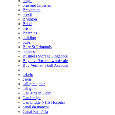
braga
bras and lingeries
Bravemind
brexit
Brighton
Brisol
bristol
Bruxelas
building
bupa
Bury St.Edmunds
business
Business Storage Singapore
Buy levofloxacin wholesale
Buy Verified Skrill Account
C
cabelo
cagas
call girl ajmer
call girls
Call girls in Delhi
Cambridge
Cambridge NHS Hospital
canal da mancha
Canal Farmácia