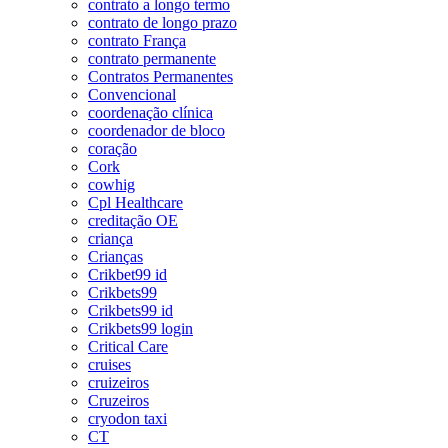
contrato a longo termo
contrato de longo prazo
contrato França
contrato permanente
Contratos Permanentes
Convencional
coordenação clínica
coordenador de bloco
coração
Cork
cowhig
Cpl Healthcare
creditação OE
criança
Crianças
Crikbet99 id
Crikbets99
Crikbets99 id
Crikbets99 login
Critical Care
cruises
cruizeiros
Cruzeiros
cryodon taxi
CT