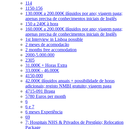
114
1150-156
130.000€ a 200.000€ ilíquidos por ano; viagem paga;
apenas precisa de conhecimentos iniciais de Inglês
150 a 240€ à hora
160.000€ a 200.000€ ilíquidos por ano; viagem paga;
apenas precisa de conhecimentos iniciais de Inglês
1st Interview in Lisboa possible
2 meses de acomodação
2 months free accomodation
2000-5.000.000
2305
31.000€ + Horas Extra
33.000€ - 46.000€
4150-000
42.000€ ilíquidos anuais + possibilidade de horas
adicionais; registo NMBI gratuito; viagem paga
4715-091 Braga
5780 Euros per month
6
6 e 7
6 meses Experiência
69
7; Hospitais NHS & Privados de Prestígio; Relocation
Package