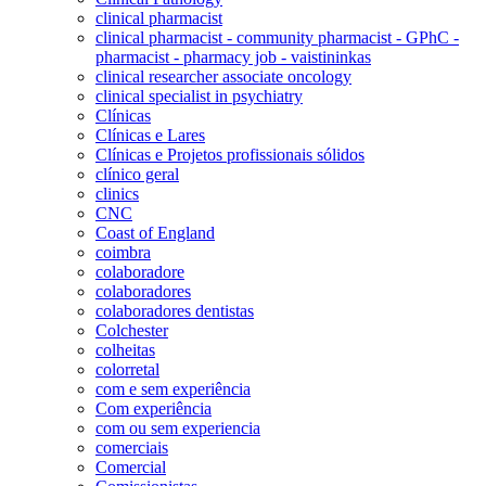
clinical pharmacist
clinical pharmacist - community pharmacist - GPhC -
pharmacist - pharmacy job - vaistininkas
clinical researcher associate oncology
clinical specialist in psychiatry
Clínicas
Clínicas e Lares
Clínicas e Projetos profissionais sólidos
clínico geral
clinics
CNC
Coast of England
coimbra
colaboradore
colaboradores
colaboradores dentistas
Colchester
colheitas
colorretal
com e sem experiência
Com experiência
com ou sem experiencia
comerciais
Comercial