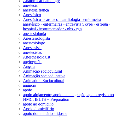
Anatomical Pathology
anestesia
anestesia frança
Anestésico
Anestésico - cardiaco - cardiologia - enfermeira
anestésico - enfermeiras - entrevista Skype - esfrega -
hospital - instrumentador - nhs - rgn
anestesiologia
Anestesiologista
anestesiologo
Anestesista
anestesistas
Anesthesiologist
angiografia
Angola
Animação sociocultural
Animação socioeducativa
Animadora Sociocultural
anúncio
apoio
apoio alojamento; apoio na integração; apoio registo no
NMC; IELTS + Preparation
apoio ao domicilio
Apoio domiciliário
apoio domiciliário a idosos