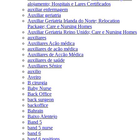
alojamento; Hospitais e Lares Certificados
auxiliar enfermagem
Auxiliar geriatria
Auxiliar Geriatria Irlanda do Norte; Relocation
Package; Care e Nursing Homes
Auxiliar Geriatria Reino Unido; Care e Nursing Homes
auxiliares
Auxiliares Ação médica
auxiliares de ação médica
Auxiliares de Acção Médica
auxiliares de saúde
Auxiliares Sénior
auxilio
Aveiro
B cirurgia
Baby Nurse
Back Office
back surgeon
backoffice
Bahrain
Baixo Alentejo
Band 5
band 5 nurse
band 6
band 6 positions