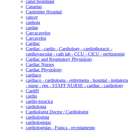
canal hospitalar
Canarias
Canbridge Hospital
cancer
canhota
capilar
Carcacavelos
Carcavelos
Cardiac
Cardiac - cardio - Cardiology - cardiothoracic -
cardiovascular - cath lab - CCU - CICU - perfusionist
Cardiac and Respiratory Physiology
Cardiac Nurses
Cardiac Physiology
cardiaco
cardiaco - cardiologia - enfermeira - hospital - inglaterra
- nurse - rgn - STAFF NURSE - cardiac - cardiology
Cardiff
cardio
cardio-toracica
cardiologia
Cardiologist Doctor / Cardiologist
cardiologista
cardiologistas
cardiologistas - França - recrutamento