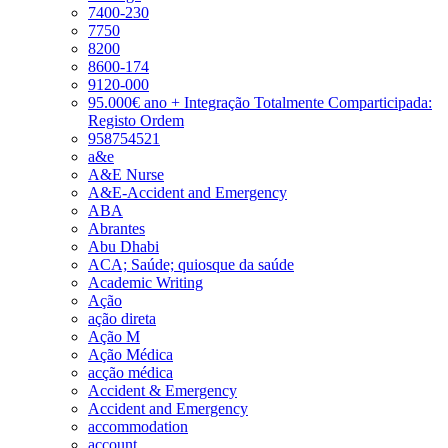
7400-230
7750
8200
8600-174
9120-000
95.000€ ano + Integração Totalmente Comparticipada:
Registo Ordem
958754521
a&e
A&E Nurse
A&E-Accident and Emergency
ABA
Abrantes
Abu Dhabi
ACA; Saúde; quiosque da saúde
Academic Writing
Ação
ação direta
Ação M
Ação Médica
acção médica
Accident & Emergency
Accident and Emergency
accommodation
account