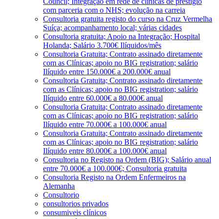
Council; Integração em rede de clínicas de prestígio
com parceria com o NHS; evolução na carreia
Consultoria gratuita registo do curso na Cruz Vermelha
Suíça; acompanhamento local; várias cidades
Consultoria gratuita; Apoio na Integração; Hospital
Holanda; Salário 3.700€ Ilíquidos/mês
Consultoria Gratuita; Contrato assinado diretamente
com as Clínicas; apoio no BIG registration; salário
Ilíquido entre 150.000€ a 200.000€ anual
Consultoria Gratuita; Contrato assinado diretamente
com as Clínicas; apoio no BIG registration; salário
Ilíquido entre 60.000€ a 80.000€ anual
Consultoria Gratuita; Contrato assinado diretamente
com as Clínicas; apoio no BIG registration; salário
Ilíquido entre 70.000€ a 100.000€ anual
Consultoria Gratuita; Contrato assinado diretamente
com as Clínicas; apoio no BIG registration; salário
Ilíquido entre 80.000€ a 100.000€ anual
Consultoria no Registo na Ordem (BIG); Salário anual
entre 70.000€ a 100.000€; Consultoria gratuita
Consultoria Registo na Ordem Enfermeiros na
Alemanha
Consultorio
consultorios privados
consumiveis clínicos