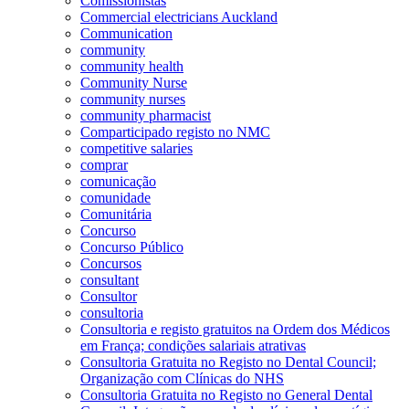
Comissionistas
Commercial electricians Auckland
Communication
community
community health
Community Nurse
community nurses
community pharmacist
Comparticipado registo no NMC
competitive salaries
comprar
comunicação
comunidade
Comunitária
Concurso
Concurso Público
Concursos
consultant
Consultor
consultoria
Consultoria e registo gratuitos na Ordem dos Médicos
em França; condições salariais atrativas
Consultoria Gratuita no Registo no Dental Council;
Organização com Clínicas do NHS
Consultoria Gratuita no Registo no General Dental