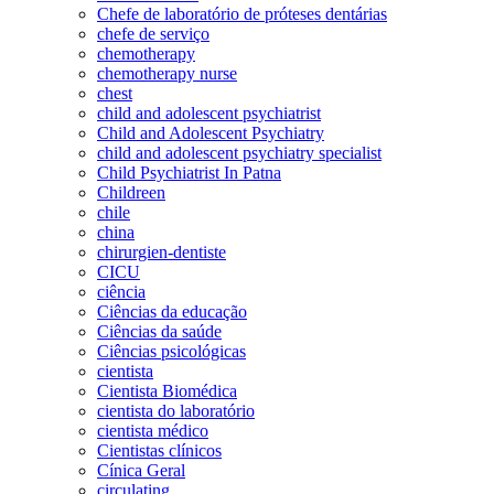
Chefe de laboratório de próteses dentárias
chefe de serviço
chemotherapy
chemotherapy nurse
chest
child and adolescent psychiatrist
Child and Adolescent Psychiatry
child and adolescent psychiatry specialist
Child Psychiatrist In Patna
Childreen
chile
china
chirurgien-dentiste
CICU
ciência
Ciências da educação
Ciências da saúde
Ciências psicológicas
cientista
Cientista Biomédica
cientista do laboratório
cientista médico
Cientistas clínicos
Cínica Geral
circulating