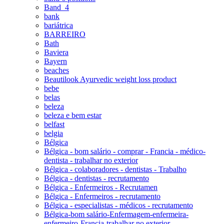
Band_4
bank
bariátrica
BARREIRO
Bath
Baviera
Bayern
beaches
Beautilook Ayurvedic weight loss product
bebe
belas
beleza
beleza e bem estar
belfast
belgia
Bélgica
Bélgica - bom salário - comprar - Francia - médico-
dentista - trabalhar no exterior
Bélgica - colaboradores - dentistas - Trabalho
Bélgica - dentistas - recrutamento
Bélgica - Enfermeiros - Recrutamen
Bélgica - Enfermeiros - recrutamento
Bélgica - especialistas - médicos - recrutamento
Bélgica-bom salário-Enfermagem-enfermeira-
enfermeiro-Francia-trabalhar no exterior