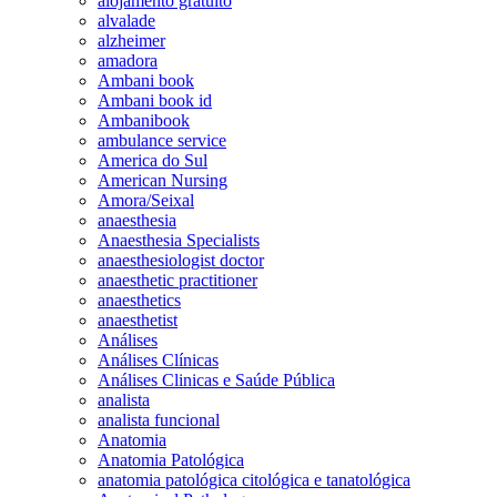
alojamento gratuito
alvalade
alzheimer
amadora
Ambani book
Ambani book id
Ambanibook
ambulance service
America do Sul
American Nursing
Amora/Seixal
anaesthesia
Anaesthesia Specialists
anaesthesiologist doctor
anaesthetic practitioner
anaesthetics
anaesthetist
Análises
Análises Clínicas
Análises Clinicas e Saúde Pública
analista
analista funcional
Anatomia
Anatomia Patológica
anatomia patológica citológica e tanatológica