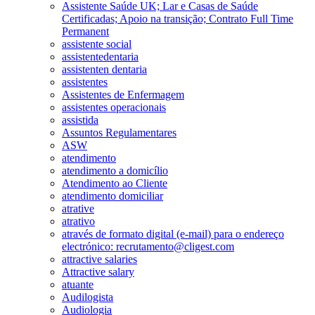
Assistente Saúde UK; Lar e Casas de Saúde
Certificadas; Apoio na transição; Contrato Full Time
Permanent
assistente social
assistentedentaria
assistenten dentaria
assistentes
Assistentes de Enfermagem
assistentes operacionais
assistida
Assuntos Regulamentares
ASW
atendimento
atendimento a domicílio
Atendimento ao Cliente
atendimento domiciliar
atrative
atrativo
através de formato digital (e-mail) para o endereço
electrónico: recrutamento@cligest.com
attractive salaries
Attractive salary
atuante
Audilogista
Audiologia