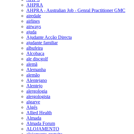
AHPRA
AHPRA - Australian Job - Genral Practitioner GMC
airedale
airlines
airways
ajuda
Ajudante Acção Directa
ajudante familiar
albufeira
Alcobaça
ale discgolf
alemã
Alemanha
alemão
Alentejano
Alentejo
alergologia
alergologista
algarve
Algés
Allied Health
Almada
Almada Forum
ALOJAMENTO