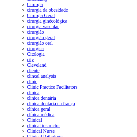
Cirurgia
cirurgia da obesidade
Cirurgia Geral
cirurgia ginécológica
cirurgia vascular
cirurgião
cirurgião geral
cirurgião oral
cirurgica
Citologia
city
Cleveland
cliente
clincal analysis
clinic
Clinic Practice Facilitators
clinica
clinica dentária
clinica dentaria na frança
clínica geral
clínica médica
Clinical
clinical instructor
Clinical Nurse
Clinical Pathology