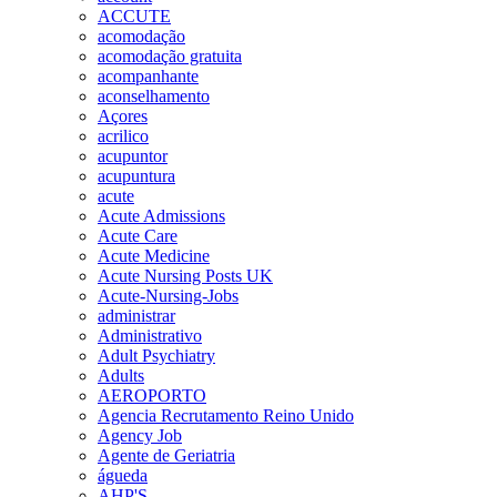
ACCUTE
acomodação
acomodação gratuita
acompanhante
aconselhamento
Açores
acrilico
acupuntor
acupuntura
acute
Acute Admissions
Acute Care
Acute Medicine
Acute Nursing Posts UK
Acute-Nursing-Jobs
administrar
Administrativo
Adult Psychiatry
Adults
AEROPORTO
Agencia Recrutamento Reino Unido
Agency Job
Agente de Geriatria
águeda
AHP'S