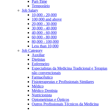
Part-Time
Temporário
Job Salary
10,000 - 20,000
100,000 and above
20,000 - 30,000
30,000 - 40,000
40,000 - 60,000
60,000 - 80,000
80,000 - 100,000
Less than 10,000
Job Category
Auxiliar
Dietistas
Enfermeiro
Especialistas da Medicina Tradicional e Terapias
não convencionais
Farmacêutico
Fisioterapeutas e Profissionais Similares
Médico
Médico Dentista
Nutricionista
Optometristas e Ópticos
Outros Profissionais Técnicos da Medicina