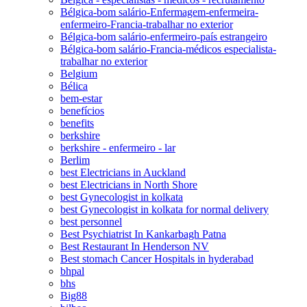
Bélgica-bom salário-Enfermagem-enfermeira-
enfermeiro-Francia-trabalhar no exterior
Bélgica-bom salário-enfermeiro-país estrangeiro
Bélgica-bom salário-Francia-médicos especialista-
trabalhar no exterior
Belgium
Bélica
bem-estar
benefícios
benefits
berkshire
berkshire - enfermeiro - lar
Berlim
best Electricians in Auckland
best Electricians in North Shore
best Gynecologist in kolkata
best Gynecologist in kolkata for normal delivery
best personnel
Best Psychiatrist In Kankarbagh Patna
Best Restaurant In Henderson NV
Best stomach Cancer Hospitals in hyderabad
bhpal
bhs
Big88