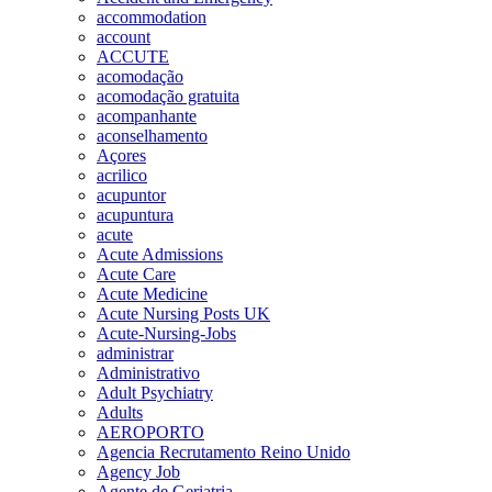
accommodation
account
ACCUTE
acomodação
acomodação gratuita
acompanhante
aconselhamento
Açores
acrilico
acupuntor
acupuntura
acute
Acute Admissions
Acute Care
Acute Medicine
Acute Nursing Posts UK
Acute-Nursing-Jobs
administrar
Administrativo
Adult Psychiatry
Adults
AEROPORTO
Agencia Recrutamento Reino Unido
Agency Job
Agente de Geriatria