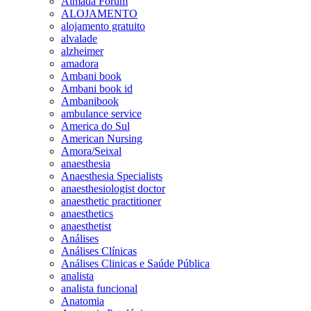
Almada Forum
ALOJAMENTO
alojamento gratuito
alvalade
alzheimer
amadora
Ambani book
Ambani book id
Ambanibook
ambulance service
America do Sul
American Nursing
Amora/Seixal
anaesthesia
Anaesthesia Specialists
anaesthesiologist doctor
anaesthetic practitioner
anaesthetics
anaesthetist
Análises
Análises Clínicas
Análises Clinicas e Saúde Pública
analista
analista funcional
Anatomia