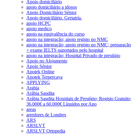
Apoio domiciliário
apoio domiciliário a idosos
Apoio Domiciliário Sénior
Apoio domiciliário. Geriatría.
apoio HCPC
apoio medico
apoio na equivalência do curso
apoio na integração; apoio registo no NMC
apoio na integração; apoio registo no NMC; preparação
+ exame IELTS suportados pelo hospital
apoio na integração; Hospital Privado de prestígio
Apoio no Alojamento
Apoio Sénior
Apotek Online
Apotek Terpercaya
APPLYING
Arabia
Arábia Saudita
Arábia Saudita Hospitais de Prestígio; Registo Gratuito;
36.000€ a 60.000€ Líquidos por Ano
areas
arredores de Londres
ARS
ARSLVT
ARSLVT Ortopedia