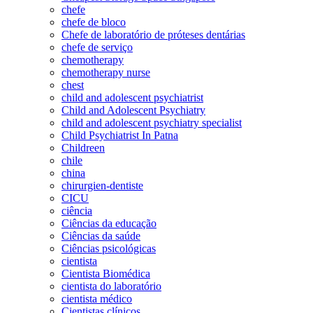
chefe
chefe de bloco
Chefe de laboratório de próteses dentárias
chefe de serviço
chemotherapy
chemotherapy nurse
chest
child and adolescent psychiatrist
Child and Adolescent Psychiatry
child and adolescent psychiatry specialist
Child Psychiatrist In Patna
Childreen
chile
china
chirurgien-dentiste
CICU
ciência
Ciências da educação
Ciências da saúde
Ciências psicológicas
cientista
Cientista Biomédica
cientista do laboratório
cientista médico
Cientistas clínicos