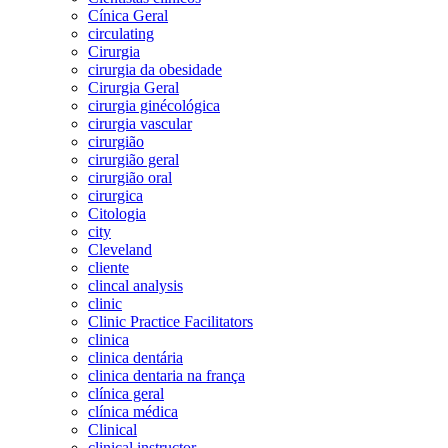
Cínica Geral
circulating
Cirurgia
cirurgia da obesidade
Cirurgia Geral
cirurgia ginécológica
cirurgia vascular
cirurgião
cirurgião geral
cirurgião oral
cirurgica
Citologia
city
Cleveland
cliente
clincal analysis
clinic
Clinic Practice Facilitators
clinica
clinica dentária
clinica dentaria na frança
clínica geral
clínica médica
Clinical
clinical instructor