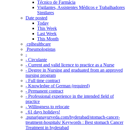
Técnico de Farmácia
Vigilantes, Assistentes Médicos e Trabalhadores
Similares
Date posted
Today
This Week
Last Week
This Month
‎ cplhealthcare‬
Pneumologistas
-
- Circulante
- Current and valid licence to practice as a Nurse
- Degree in Nursing and graduated from an approved
nursing program
- Full time contract
- Knowledge of German (required)
- Permanent contract
- Professional experience in the intended field of
practice
- Willingness to relocate
. 61 days holidays!
.punarjanayurveda.com/hyderabad/stomach-cancer-
treatment-hospitals/ Keywords : Best stomach Cancer
Treatment in hyderabad