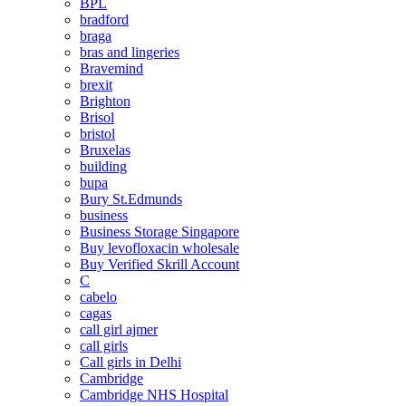
BPL
bradford
braga
bras and lingeries
Bravemind
brexit
Brighton
Brisol
bristol
Bruxelas
building
bupa
Bury St.Edmunds
business
Business Storage Singapore
Buy levofloxacin wholesale
Buy Verified Skrill Account
C
cabelo
cagas
call girl ajmer
call girls
Call girls in Delhi
Cambridge
Cambridge NHS Hospital