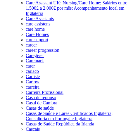
Care Assistant UK; Nursing/Care Home; Salários entre
1.500£ a 2.000£ por mês; Acompanhamento local em
Inglaterra
Care Assistants
care assistens
care home
Care Homes
care support
career
career progression
Caregiver
Caremark
carer
cariaco
Carlisle
Carlow
carreira
Carreira Profissional
Casa de repouso
Casal de Cambra
Casas de saúde
Casas de Saúde e Lares Certificados Inglaterra;
Consultoria em Portugal e Inglaterra
Casas de Saúde República da Irlanda
Cascais