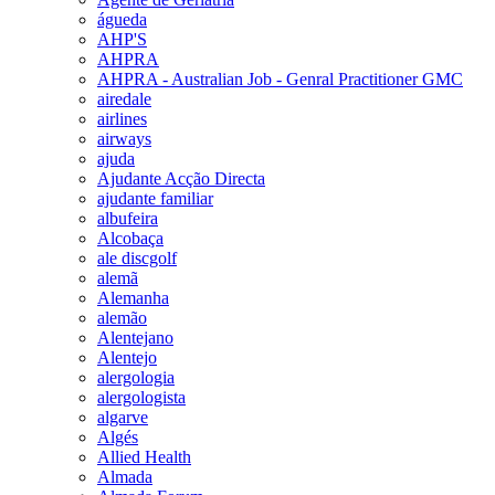
águeda
AHP'S
AHPRA
AHPRA - Australian Job - Genral Practitioner GMC
airedale
airlines
airways
ajuda
Ajudante Acção Directa
ajudante familiar
albufeira
Alcobaça
ale discgolf
alemã
Alemanha
alemão
Alentejano
Alentejo
alergologia
alergologista
algarve
Algés
Allied Health
Almada