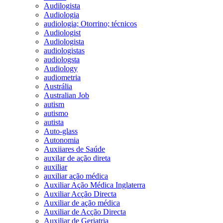
Audilogista
Audiologia
audiologia; Otorrino; técnicos
Audiologist
Audiologista
audiologistas
audiologsta
Audiology
audiometria
Austrália
Australian Job
autism
autismo
autista
Auto-glass
Autonomia
Auxiiares de Saúde
auxilar de ação direta
auxiliar
auxiliar ação médica
Auxiliar Ação Médica Inglaterra
Auxiliar Acção Directa
Auxiliar de ação médica
Auxiliar de Acção Directa
Auxiliar de Geriatria