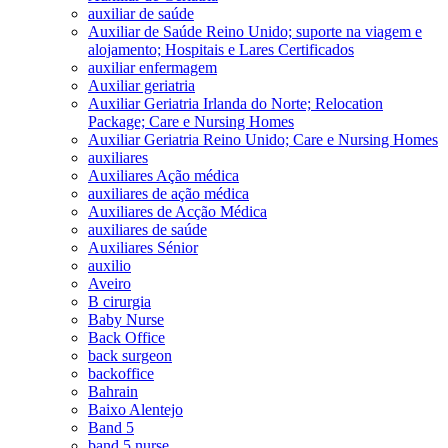
auxiliar de saúde
Auxiliar de Saúde Reino Unido; suporte na viagem e
alojamento; Hospitais e Lares Certificados
auxiliar enfermagem
Auxiliar geriatria
Auxiliar Geriatria Irlanda do Norte; Relocation
Package; Care e Nursing Homes
Auxiliar Geriatria Reino Unido; Care e Nursing Homes
auxiliares
Auxiliares Ação médica
auxiliares de ação médica
Auxiliares de Acção Médica
auxiliares de saúde
Auxiliares Sénior
auxilio
Aveiro
B cirurgia
Baby Nurse
Back Office
back surgeon
backoffice
Bahrain
Baixo Alentejo
Band 5
band 5 nurse