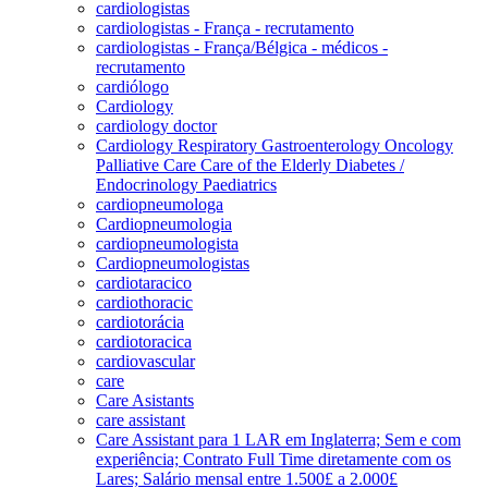
cardiologistas
cardiologistas - França - recrutamento
cardiologistas - França/Bélgica - médicos -
recrutamento
cardiólogo
Cardiology
cardiology doctor
Cardiology Respiratory Gastroenterology Oncology
Palliative Care Care of the Elderly Diabetes /
Endocrinology Paediatrics
cardiopneumologa
Cardiopneumologia
cardiopneumologista
Cardiopneumologistas
cardiotaracico
cardiothoracic
cardiotorácia
cardiotoracica
cardiovascular
care
Care Asistants
care assistant
Care Assistant para 1 LAR em Inglaterra; Sem e com
experiência; Contrato Full Time diretamente com os
Lares; Salário mensal entre 1.500£ a 2.000£