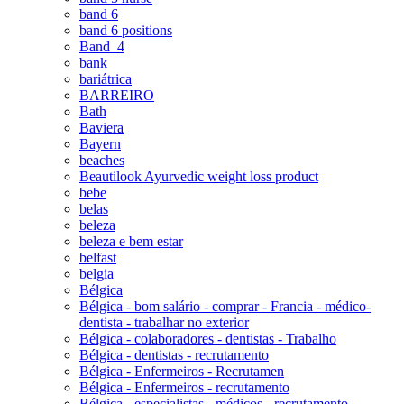
band 6
band 6 positions
Band_4
bank
bariátrica
BARREIRO
Bath
Baviera
Bayern
beaches
Beautilook Ayurvedic weight loss product
bebe
belas
beleza
beleza e bem estar
belfast
belgia
Bélgica
Bélgica - bom salário - comprar - Francia - médico-
dentista - trabalhar no exterior
Bélgica - colaboradores - dentistas - Trabalho
Bélgica - dentistas - recrutamento
Bélgica - Enfermeiros - Recrutamen
Bélgica - Enfermeiros - recrutamento
Bélgica - especialistas - médicos - recrutamento