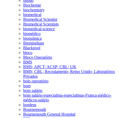
bilbao
Biochemie
biochemistry
biomedical
Biomedical Scientist
Biomedical Scientists
biomedical-science
biomédico
bioquímica
Birmingham
Blackpool
bloco
Bloco Operatório
BMS
BMS; APCT; ACSP; CBL; UK
BMS; CBL; Recrutamento; Reino Unido; Laboratórios
Privados
bolo operatório
bom
bom salário
bom salário-especialista-especialistas-França-médico-
médicos-salário
bordeus
Bournemouth
Bournemouth General Hospital