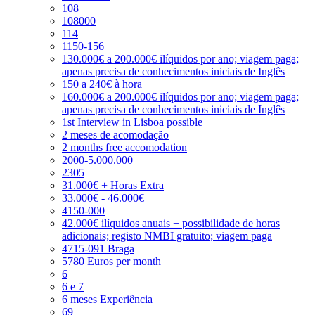
108
108000
114
1150-156
130.000€ a 200.000€ ilíquidos por ano; viagem paga;
apenas precisa de conhecimentos iniciais de Inglês
150 a 240€ à hora
160.000€ a 200.000€ ilíquidos por ano; viagem paga;
apenas precisa de conhecimentos iniciais de Inglês
1st Interview in Lisboa possible
2 meses de acomodação
2 months free accomodation
2000-5.000.000
2305
31.000€ + Horas Extra
33.000€ - 46.000€
4150-000
42.000€ ilíquidos anuais + possibilidade de horas
adicionais; registo NMBI gratuito; viagem paga
4715-091 Braga
5780 Euros per month
6
6 e 7
6 meses Experiência
69