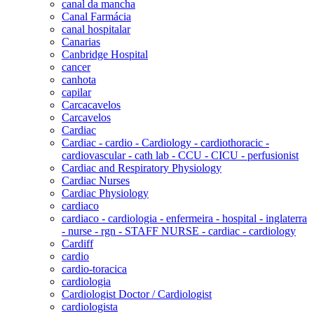
canal da mancha
Canal Farmácia
canal hospitalar
Canarias
Canbridge Hospital
cancer
canhota
capilar
Carcacavelos
Carcavelos
Cardiac
Cardiac - cardio - Cardiology - cardiothoracic -
cardiovascular - cath lab - CCU - CICU - perfusionist
Cardiac and Respiratory Physiology
Cardiac Nurses
Cardiac Physiology
cardiaco
cardiaco - cardiologia - enfermeira - hospital - inglaterra
- nurse - rgn - STAFF NURSE - cardiac - cardiology
Cardiff
cardio
cardio-toracica
cardiologia
Cardiologist Doctor / Cardiologist
cardiologista