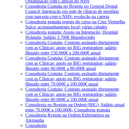
Organização com Clínicas do NHS
Consultoria Gratuita no Registo no General Dental
Council; Integração em rede de clínicas de prestígio
com parceria com o NHS; evolução na carreia
Consultoria gratuita registo do curso na Cruz Vermelha
Suíça; acompanhamento local; várias cidades
Consultoria gratuita; Apoio na Integração; Hospital
Holanda; Salário 3.700€ Ilíquidos/mês
Consultoria Gratuita; Contrato assinado diretamente
com as Clínicas; apoio no BIG registration; salário
Ilíquido entre 150.000€ a 200.000€ anual
Consultoria Gratuita; Contrato assinado diretamente
com as Clínicas; apoio no BIG registration; salário
Ilíquido entre 60.000€ a 80.000€ anual
Consultoria Gratuita; Contrato assinado diretamente
com as Clínicas; apoio no BIG registration; salário
Ilíquido entre 70.000€ a 100.000€ anual
Consultoria Gratuita; Contrato assinado diretamente
com as Clínicas; apoio no BIG registration; salário
Ilíquido entre 80.000€ a 100.000€ anual
Consultoria no Registo na Ordem (BIG); Salário anual
entre 70.000€ a 100.000€; Consultoria gratuita
Consultoria Registo na Ordem Enfermeiros na
Alemanha
Consultorio