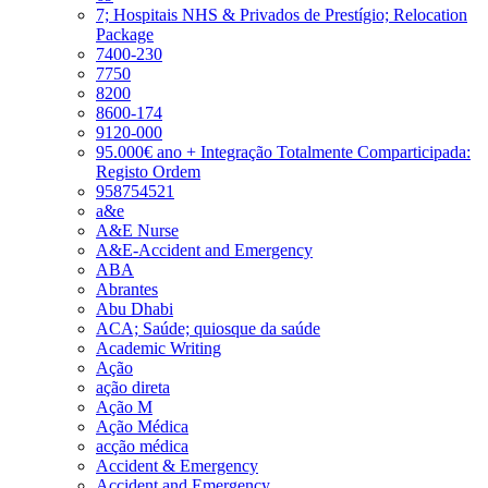
7; Hospitais NHS & Privados de Prestígio; Relocation
Package
7400-230
7750
8200
8600-174
9120-000
95.000€ ano + Integração Totalmente Comparticipada:
Registo Ordem
958754521
a&e
A&E Nurse
A&E-Accident and Emergency
ABA
Abrantes
Abu Dhabi
ACA; Saúde; quiosque da saúde
Academic Writing
Ação
ação direta
Ação M
Ação Médica
acção médica
Accident & Emergency
Accident and Emergency