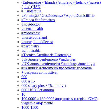
(Enfermeiros) (Irlanda) (emprego) (Ireland) (nurses)
(jobs) (HSE)
#Fisiotereuta
#Formação #Gestãodecaso #ApoioDomiciliário
#França #enfermeiros
#gp #doctor
#mentalhealth
#middleeast
#nursejobireland
#nursejobmiddleeast
#psychiatry
#saudiarabia
#Tecnico Auxiliar de Fisoterapia
#uk #nurse #enfermeiro #midwives
#UK #nurse #enfermeiro #oncology #oncologia
#uk #nurse #enfermeiro #paediatric #pediatria
+ despesas combustivel
000
000 a 15
000 salary plus 35% turnover
000 USD Per annum
10
100.000£ a 180.000£ ano; processo registo GMC;
viagem e alojamento
1000-1500