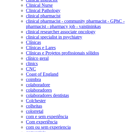
Clinical Nurse
Clinical Pathology
clinical pharmacist
clinical pharmacist - community pharmacist - GPhC -
pharmacist - pharmacy job - vaistininkas
clinical researcher associate oncology
clinical specialist in psychiatry
Clínicas
Clínicas e Lares
Clínicas e Projetos profissionais sólidos
clínico geral
clinics
CNC
Coast of England
coimbra
colaboradore
colaboradores
colaboradores dentistas
Colchester
colheitas
colorretal
com e sem experiência
Com experiência
com ou sem experiencia