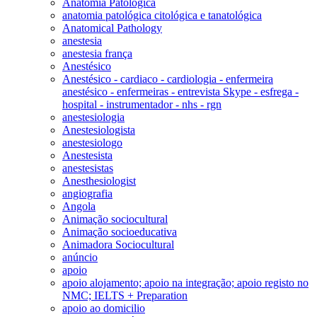
Anatomia Patológica
anatomia patológica citológica e tanatológica
Anatomical Pathology
anestesia
anestesia frança
Anestésico
Anestésico - cardiaco - cardiologia - enfermeira
anestésico - enfermeiras - entrevista Skype - esfrega -
hospital - instrumentador - nhs - rgn
anestesiologia
Anestesiologista
anestesiologo
Anestesista
anestesistas
Anesthesiologist
angiografia
Angola
Animação sociocultural
Animação socioeducativa
Animadora Sociocultural
anúncio
apoio
apoio alojamento; apoio na integração; apoio registo no
NMC; IELTS + Preparation
apoio ao domicilio