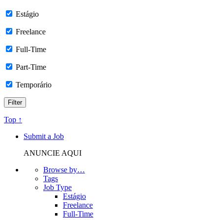
Estágio
Freelance
Full-Time
Part-Time
Temporário
Top ↑
Submit a Job
ANUNCIE AQUI
Browse by…
Tags
Job Type
Estágio
Freelance
Full-Time