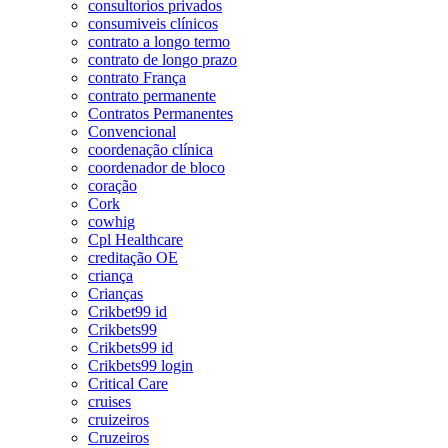
consultorios privados
consumiveis clínicos
contrato a longo termo
contrato de longo prazo
contrato França
contrato permanente
Contratos Permanentes
Convencional
coordenação clínica
coordenador de bloco
coração
Cork
cowhig
Cpl Healthcare
creditação OE
criança
Crianças
Crikbet99 id
Crikbets99
Crikbets99 id
Crikbets99 login
Critical Care
cruises
cruizeiros
Cruzeiros