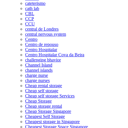
cateterismo
cath lab
CBL
CCP
CCU
central de Londres
central nervous system
Centro
Centro de repouso
Centro Hospitalar
Centro Hospitalar Cova da Beira
challenging bhavior
Channel Island
channel islands
charge nurse
charge nurses
Cheap rental storage
Cheap self storage
Cheap self storage Services
Cheap Storage
Cheap storage rental
Cheap Storage Singapore
Cheapest Self Storage
Cheapest storage in Singapore
Cheapest Storage Space Singapore