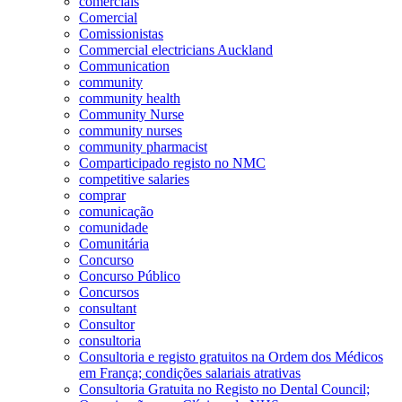
comerciais
Comercial
Comissionistas
Commercial electricians Auckland
Communication
community
community health
Community Nurse
community nurses
community pharmacist
Comparticipado registo no NMC
competitive salaries
comprar
comunicação
comunidade
Comunitária
Concurso
Concurso Público
Concursos
consultant
Consultor
consultoria
Consultoria e registo gratuitos na Ordem dos Médicos
em França; condições salariais atrativas
Consultoria Gratuita no Registo no Dental Council;