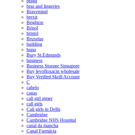
braga
bras and lingeries
Bravemind
brexit
Brighton
Brisol
bristol
Bruxelas
building
bupa
Bury St.Edmunds
business
Business Storage Singapore
Buy levofloxacin wholesale
Buy Verified Skrill Account
C
cabelo
cagas
call girl ajmer
call girls
Call girls in Delhi
Cambridge
Cambridge NHS Hospital
canal da mancha
Canal Farmácia