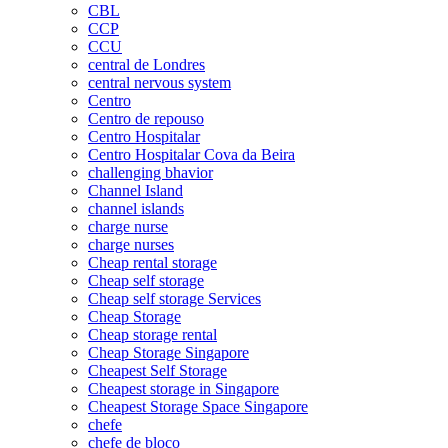
CBL
CCP
CCU
central de Londres
central nervous system
Centro
Centro de repouso
Centro Hospitalar
Centro Hospitalar Cova da Beira
challenging bhavior
Channel Island
channel islands
charge nurse
charge nurses
Cheap rental storage
Cheap self storage
Cheap self storage Services
Cheap Storage
Cheap storage rental
Cheap Storage Singapore
Cheapest Self Storage
Cheapest storage in Singapore
Cheapest Storage Space Singapore
chefe
chefe de bloco