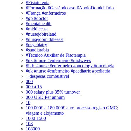
#Fisiotereuta
#Formação #Gestãodecaso #ApoioDomiciliário
#França #enfermeiros
#gp #doctor
#mentalhealth
#middleeast
#nursejobireland
#nursejobmiddleeast
#psychiatry
#saudiarabia
#Tecnico Auxiliar de Fisoterapia
#uk #nurse #enfermeiro #midwives
#UK #nurse #enfermeiro #oncology #oncologia
#uk #nurse #enfermeiro #paediatric #pediatria
+ despesas combustivel
000
000 a 15
000 salary plus 35% turnover
000 USD Per annum
10
100.000£ a 180.000£ ano; processo registo GMC;
viagem e alojamento
1000-1500
108
108000