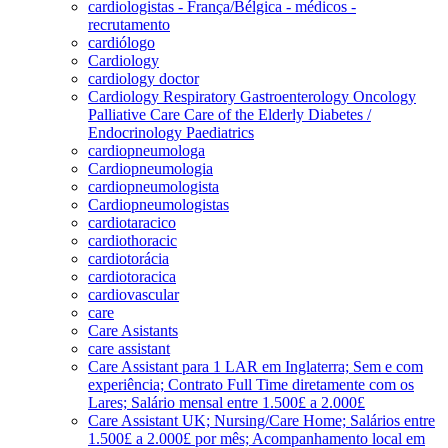
cardiologistas - França/Bélgica - médicos -
recrutamento
cardiólogo
Cardiology
cardiology doctor
Cardiology Respiratory Gastroenterology Oncology
Palliative Care Care of the Elderly Diabetes /
Endocrinology Paediatrics
cardiopneumologa
Cardiopneumologia
cardiopneumologista
Cardiopneumologistas
cardiotaracico
cardiothoracic
cardiotorácia
cardiotoracica
cardiovascular
care
Care Asistants
care assistant
Care Assistant para 1 LAR em Inglaterra; Sem e com
experiência; Contrato Full Time diretamente com os
Lares; Salário mensal entre 1.500£ a 2.000£
Care Assistant UK; Nursing/Care Home; Salários entre
1.500£ a 2.000£ por mês; Acompanhamento local em