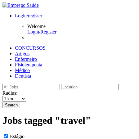
Login/register
Welcome
Login/Register
CONCURSOS
Artigos
Enfermeiro
Fisioterapeuta
Médico
Dentista
Radius:
Search
Jobs tagged "travel"
Estágio