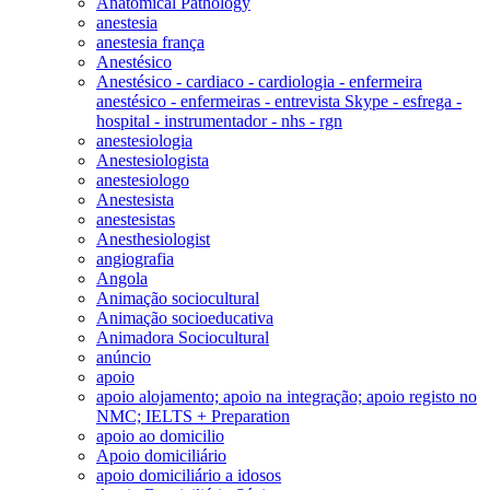
Anatomical Pathology
anestesia
anestesia frança
Anestésico
Anestésico - cardiaco - cardiologia - enfermeira
anestésico - enfermeiras - entrevista Skype - esfrega -
hospital - instrumentador - nhs - rgn
anestesiologia
Anestesiologista
anestesiologo
Anestesista
anestesistas
Anesthesiologist
angiografia
Angola
Animação sociocultural
Animação socioeducativa
Animadora Sociocultural
anúncio
apoio
apoio alojamento; apoio na integração; apoio registo no
NMC; IELTS + Preparation
apoio ao domicilio
Apoio domiciliário
apoio domiciliário a idosos