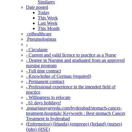
Similares
Date posted
Today
This Week
Last Week
This Month
‎ cplhealthcare‬
Pneumologistas
-
- Circulante
- Current and valid licence to practice as a Nurse
- Degree in Nursing and graduated from an approved
nursing program
- Full time contract
- Knowledge of German (required)
- Permanent contract
- Professional experience in the intended field of
practice
- Willingness to relocate
. 61 days holidays!
.punarjanayurveda.com/hyderabad/stomach-cancer-
treatment-hospitals/ Keywords : Best stomach Cancer
Treatment in hyderabad
(Enfermeiros) (Irlanda) (emprego) (Ireland) (nurses)
(jobs) (HSE)