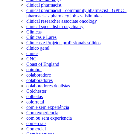
clinical pharmacist
clinical pharmacist - community pharmacist - GPhC -
pharmacist - pharmacy job - vaistininkas
clinical researcher associate oncology
clinical specialist in psychiatry
Clínicas
Clínicas e Lares
Clínicas e Projetos profissionais sólidos
clínico geral
clinics
CNC
Coast of England
coimbra
colaboradore
colaboradores
colaboradores dentistas
Colchester
colheitas
colorretal
com e sem experiência
Com experiência
com ou sem experiencia
comerciais
Comercial