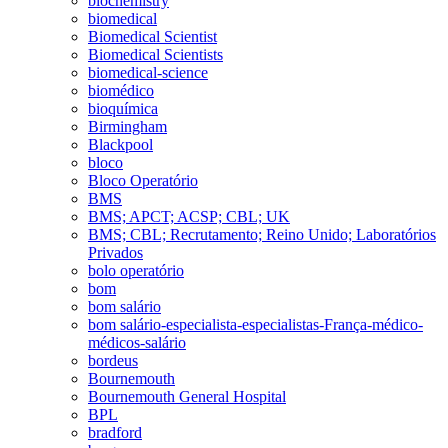
biochemistry
biomedical
Biomedical Scientist
Biomedical Scientists
biomedical-science
biomédico
bioquímica
Birmingham
Blackpool
bloco
Bloco Operatório
BMS
BMS; APCT; ACSP; CBL; UK
BMS; CBL; Recrutamento; Reino Unido; Laboratórios
Privados
bolo operatório
bom
bom salário
bom salário-especialista-especialistas-França-médico-
médicos-salário
bordeus
Bournemouth
Bournemouth General Hospital
BPL
bradford