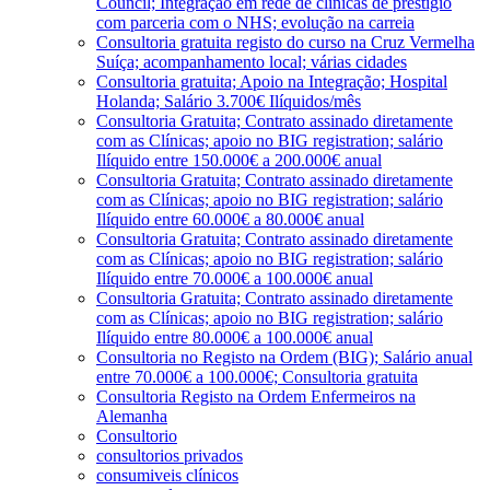
Council; Integração em rede de clínicas de prestígio
com parceria com o NHS; evolução na carreia
Consultoria gratuita registo do curso na Cruz Vermelha
Suíça; acompanhamento local; várias cidades
Consultoria gratuita; Apoio na Integração; Hospital
Holanda; Salário 3.700€ Ilíquidos/mês
Consultoria Gratuita; Contrato assinado diretamente
com as Clínicas; apoio no BIG registration; salário
Ilíquido entre 150.000€ a 200.000€ anual
Consultoria Gratuita; Contrato assinado diretamente
com as Clínicas; apoio no BIG registration; salário
Ilíquido entre 60.000€ a 80.000€ anual
Consultoria Gratuita; Contrato assinado diretamente
com as Clínicas; apoio no BIG registration; salário
Ilíquido entre 70.000€ a 100.000€ anual
Consultoria Gratuita; Contrato assinado diretamente
com as Clínicas; apoio no BIG registration; salário
Ilíquido entre 80.000€ a 100.000€ anual
Consultoria no Registo na Ordem (BIG); Salário anual
entre 70.000€ a 100.000€; Consultoria gratuita
Consultoria Registo na Ordem Enfermeiros na
Alemanha
Consultorio
consultorios privados
consumiveis clínicos