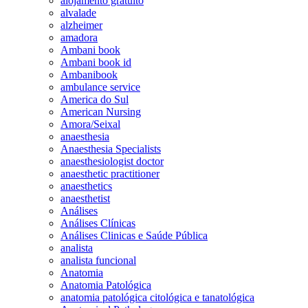
alojamento gratuito
alvalade
alzheimer
amadora
Ambani book
Ambani book id
Ambanibook
ambulance service
America do Sul
American Nursing
Amora/Seixal
anaesthesia
Anaesthesia Specialists
anaesthesiologist doctor
anaesthetic practitioner
anaesthetics
anaesthetist
Análises
Análises Clínicas
Análises Clinicas e Saúde Pública
analista
analista funcional
Anatomia
Anatomia Patológica
anatomia patológica citológica e tanatológica