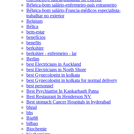
Bélgica-bom salário-enfermeiro-país estrangeiro
Bélgica-bom salário-Francia-médicos especialista-
trabalhar no exterior
Belgium
Bélica
bem-estar
benefícios
benefits
berkshire
berkshire - enfermeiro - lar
Berlim
best Electricians in Auckland
best Electricians in North Shore
best Gynecologist in kolkata
best Gynecologist in kolkata for normal delivery
best personnel
Best Psychiatrist In Kankarbagh Patna
Best Restaurant In Henderson NV
Best stomach Cancer Hospitals in hyderabad
bhpal
bhs
Big88
bilbao
Biochemie