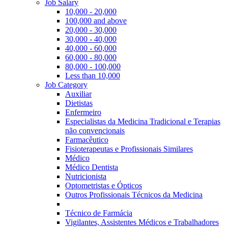
Job Salary
10,000 - 20,000
100,000 and above
20,000 - 30,000
30,000 - 40,000
40,000 - 60,000
60,000 - 80,000
80,000 - 100,000
Less than 10,000
Job Category
Auxiliar
Dietistas
Enfermeiro
Especialistas da Medicina Tradicional e Terapias
não convencionais
Farmacêutico
Fisioterapeutas e Profissionais Similares
Médico
Médico Dentista
Nutricionista
Optometristas e Ópticos
Outros Profissionais Técnicos da Medicina
Técnico de Farmácia
Vigilantes, Assistentes Médicos e Trabalhadores