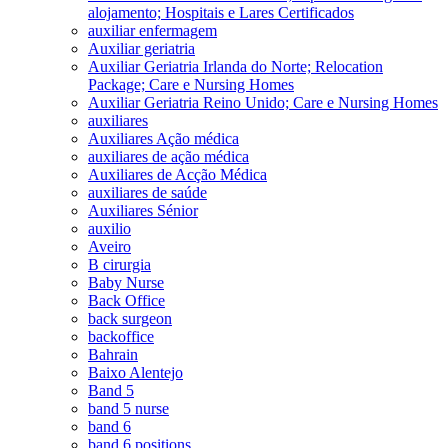
alojamento; Hospitais e Lares Certificados
auxiliar enfermagem
Auxiliar geriatria
Auxiliar Geriatria Irlanda do Norte; Relocation
Package; Care e Nursing Homes
Auxiliar Geriatria Reino Unido; Care e Nursing Homes
auxiliares
Auxiliares Ação médica
auxiliares de ação médica
Auxiliares de Acção Médica
auxiliares de saúde
Auxiliares Sénior
auxilio
Aveiro
B cirurgia
Baby Nurse
Back Office
back surgeon
backoffice
Bahrain
Baixo Alentejo
Band 5
band 5 nurse
band 6
band 6 positions