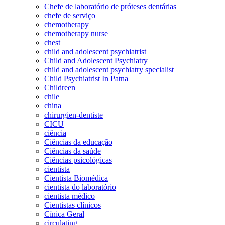
Chefe de laboratório de próteses dentárias
chefe de serviço
chemotherapy
chemotherapy nurse
chest
child and adolescent psychiatrist
Child and Adolescent Psychiatry
child and adolescent psychiatry specialist
Child Psychiatrist In Patna
Childreen
chile
china
chirurgien-dentiste
CICU
ciência
Ciências da educação
Ciências da saúde
Ciências psicológicas
cientista
Cientista Biomédica
cientista do laboratório
cientista médico
Cientistas clínicos
Cínica Geral
circulating