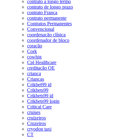
contrato a longo termo
contrato de longo prazo
contrato França
contrato permanente
Contratos Permanentes
Convencional
coordenação clínica
coordenador de bloco
coração
Cork
cowhig
Cpl Healthcare
creditação OE
criança
Crianças
Crikbet99 id
Crikbets99
Crikbets99 id
Crikbets99 login
Critical Care
cruises
cruizeiros
Cruzeiros
cryodon taxi
CT