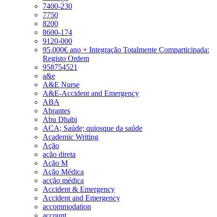
7400-230
7750
8200
8600-174
9120-000
95.000€ ano + Integração Totalmente Comparticipada:
Registo Ordem
958754521
a&e
A&E Nurse
A&E-Accident and Emergency
ABA
Abrantes
Abu Dhabi
ACA; Saúde; quiosque da saúde
Academic Writing
Ação
ação direta
Ação M
Ação Médica
acção médica
Accident & Emergency
Accident and Emergency
accommodation
account