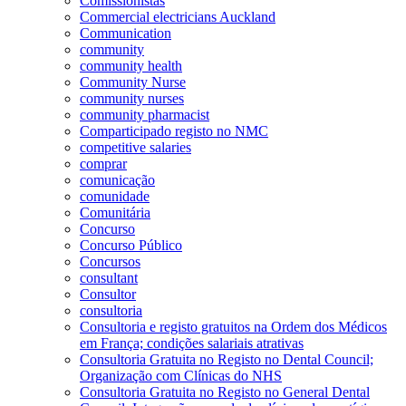
Comissionistas
Commercial electricians Auckland
Communication
community
community health
Community Nurse
community nurses
community pharmacist
Comparticipado registo no NMC
competitive salaries
comprar
comunicação
comunidade
Comunitária
Concurso
Concurso Público
Concursos
consultant
Consultor
consultoria
Consultoria e registo gratuitos na Ordem dos Médicos
em França; condições salariais atrativas
Consultoria Gratuita no Registo no Dental Council;
Organização com Clínicas do NHS
Consultoria Gratuita no Registo no General Dental