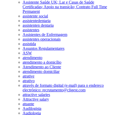
Assistente Saúde UK; Lar e Casas de Saúde
Certificadas; Apoio na transição; Contrato Full Time
Permanent
assistente social
assistentedentaria
assistenten dentaria
assistentes
Assistentes de Enfermagem
assistentes operacionais
assistida
Assuntos Regulamentares
ASW
atendimento
atendimento a domicílio
Atendimento ao Cliente
atendimento domiciliar
atrative
atrativo
através de formato digital (e-mail) para o endereço
electrónico: recrutamento@cligest.com
attractive salaries
Attractive salary
atuante
Audilogista
Audiologia