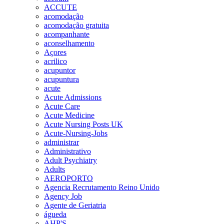
ACCUTE
acomodação
acomodação gratuita
acompanhante
aconselhamento
Açores
acrilico
acupuntor
acupuntura
acute
Acute Admissions
Acute Care
Acute Medicine
Acute Nursing Posts UK
Acute-Nursing-Jobs
administrar
Administrativo
Adult Psychiatry
Adults
AEROPORTO
Agencia Recrutamento Reino Unido
Agency Job
Agente de Geriatria
águeda
AHP'S