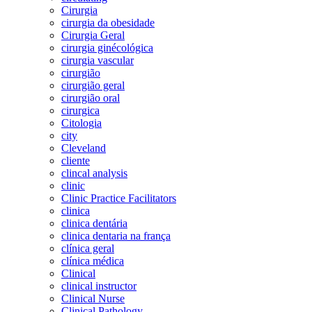
Cirurgia
cirurgia da obesidade
Cirurgia Geral
cirurgia ginécológica
cirurgia vascular
cirurgião
cirurgião geral
cirurgião oral
cirurgica
Citologia
city
Cleveland
cliente
clincal analysis
clinic
Clinic Practice Facilitators
clinica
clinica dentária
clinica dentaria na frança
clínica geral
clínica médica
Clinical
clinical instructor
Clinical Nurse
Clinical Pathology