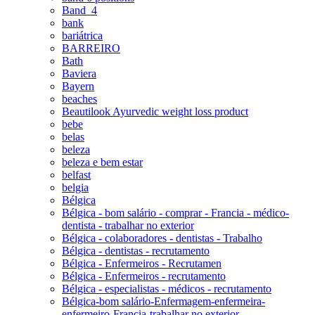
Band_4
bank
bariátrica
BARREIRO
Bath
Baviera
Bayern
beaches
Beautilook Ayurvedic weight loss product
bebe
belas
beleza
beleza e bem estar
belfast
belgia
Bélgica
Bélgica - bom salário - comprar - Francia - médico-
dentista - trabalhar no exterior
Bélgica - colaboradores - dentistas - Trabalho
Bélgica - dentistas - recrutamento
Bélgica - Enfermeiros - Recrutamen
Bélgica - Enfermeiros - recrutamento
Bélgica - especialistas - médicos - recrutamento
Bélgica-bom salário-Enfermagem-enfermeira-
enfermeiro-Francia-trabalhar no exterior