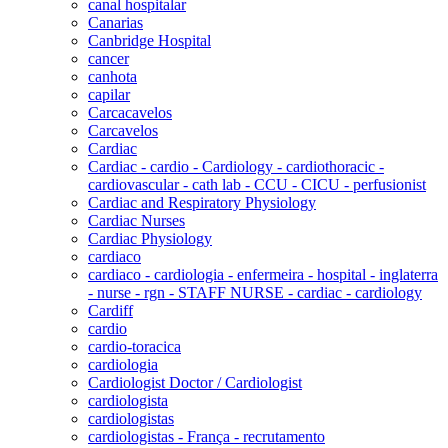
canal hospitalar
Canarias
Canbridge Hospital
cancer
canhota
capilar
Carcacavelos
Carcavelos
Cardiac
Cardiac - cardio - Cardiology - cardiothoracic -
cardiovascular - cath lab - CCU - CICU - perfusionist
Cardiac and Respiratory Physiology
Cardiac Nurses
Cardiac Physiology
cardiaco
cardiaco - cardiologia - enfermeira - hospital - inglaterra
- nurse - rgn - STAFF NURSE - cardiac - cardiology
Cardiff
cardio
cardio-toracica
cardiologia
Cardiologist Doctor / Cardiologist
cardiologista
cardiologistas
cardiologistas - França - recrutamento