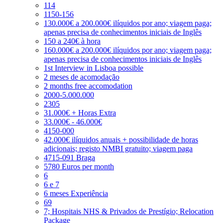
114
1150-156
130.000€ a 200.000€ ilíquidos por ano; viagem paga;
apenas precisa de conhecimentos iniciais de Inglês
150 a 240€ à hora
160.000€ a 200.000€ ilíquidos por ano; viagem paga;
apenas precisa de conhecimentos iniciais de Inglês
1st Interview in Lisboa possible
2 meses de acomodação
2 months free accomodation
2000-5.000.000
2305
31.000€ + Horas Extra
33.000€ - 46.000€
4150-000
42.000€ ilíquidos anuais + possibilidade de horas
adicionais; registo NMBI gratuito; viagem paga
4715-091 Braga
5780 Euros per month
6
6 e 7
6 meses Experiência
69
7; Hospitais NHS & Privados de Prestígio; Relocation
Package