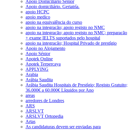
Apoio Domiciliário Sénior
Apoio domiciliário. Geriatría.
apoio HCPC
apoio medico
apoio na equivalência do curso
apoio na integração; apoio registo no NMC
apoio na integração; apoio registo no NMC; preparação
+ exame IELTS suportados pelo hospital
apoio na integração; Hospital Privado de prestígio
Apoio no Alojamento
Apoio Sénior
Apotek Online
Apotek Terpercaya
APPLYING
Arabia
Arábia Saudita
Arábia Saudita Hospitais de Prestígio; Registo Gratuito;
36.000€ a 60.000€ Líquidos por Ano
areas
arredores de Londres
ARS
ARSLVT
ARSLVT Ortopedia
Artas
As candidaturas devem ser enviadas para