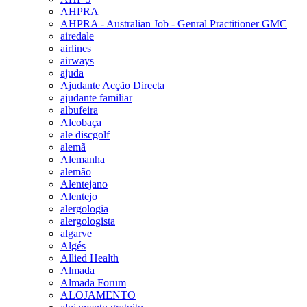
AHPRA
AHPRA - Australian Job - Genral Practitioner GMC
airedale
airlines
airways
ajuda
Ajudante Acção Directa
ajudante familiar
albufeira
Alcobaça
ale discgolf
alemã
Alemanha
alemão
Alentejano
Alentejo
alergologia
alergologista
algarve
Algés
Allied Health
Almada
Almada Forum
ALOJAMENTO