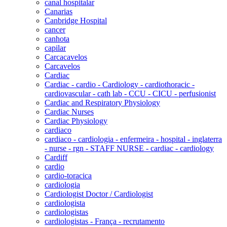
canal hospitalar
Canarias
Canbridge Hospital
cancer
canhota
capilar
Carcacavelos
Carcavelos
Cardiac
Cardiac - cardio - Cardiology - cardiothoracic -
cardiovascular - cath lab - CCU - CICU - perfusionist
Cardiac and Respiratory Physiology
Cardiac Nurses
Cardiac Physiology
cardiaco
cardiaco - cardiologia - enfermeira - hospital - inglaterra
- nurse - rgn - STAFF NURSE - cardiac - cardiology
Cardiff
cardio
cardio-toracica
cardiologia
Cardiologist Doctor / Cardiologist
cardiologista
cardiologistas
cardiologistas - França - recrutamento