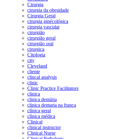
Cirurgia
cirurgia da obesidade
Cirurgia Geral
cirurgia ginécológica
cirurgia vascular
cirurgião
cirurgião geral
cirurgião oral
cirurgica
Citologia
city
Cleveland
cliente
clincal analysis
clinic
Clinic Practice Facilitators
clinica
clinica dentária
clinica dentaria na frança
clínica geral
clínica médica
Clinical
clinical instructor
Clinical Nurse
Clinical Pathology