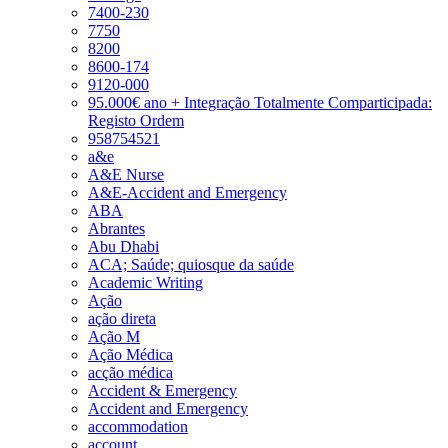
7400-230
7750
8200
8600-174
9120-000
95.000€ ano + Integração Totalmente Comparticipada:
Registo Ordem
958754521
a&e
A&E Nurse
A&E-Accident and Emergency
ABA
Abrantes
Abu Dhabi
ACA; Saúde; quiosque da saúde
Academic Writing
Ação
ação direta
Ação M
Ação Médica
acção médica
Accident & Emergency
Accident and Emergency
accommodation
account