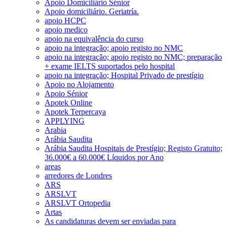
Apoio Domiciliário Sénior
Apoio domiciliário. Geriatría.
apoio HCPC
apoio medico
apoio na equivalência do curso
apoio na integração; apoio registo no NMC
apoio na integração; apoio registo no NMC; preparação
+ exame IELTS suportados pelo hospital
apoio na integração; Hospital Privado de prestígio
Apoio no Alojamento
Apoio Sénior
Apotek Online
Apotek Terpercaya
APPLYING
Arabia
Arábia Saudita
Arábia Saudita Hospitais de Prestígio; Registo Gratuito;
36.000€ a 60.000€ Líquidos por Ano
areas
arredores de Londres
ARS
ARSLVT
ARSLVT Ortopedia
Artas
As candidaturas devem ser enviadas para