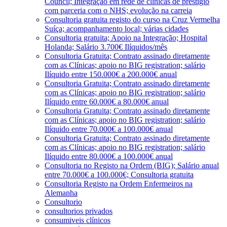
Council; Integração em rede de clínicas de prestígio
com parceria com o NHS; evolução na carreia
Consultoria gratuita registo do curso na Cruz Vermelha
Suíça; acompanhamento local; várias cidades
Consultoria gratuita; Apoio na Integração; Hospital
Holanda; Salário 3.700€ Ilíquidos/mês
Consultoria Gratuita; Contrato assinado diretamente
com as Clínicas; apoio no BIG registration; salário
Ilíquido entre 150.000€ a 200.000€ anual
Consultoria Gratuita; Contrato assinado diretamente
com as Clínicas; apoio no BIG registration; salário
Ilíquido entre 60.000€ a 80.000€ anual
Consultoria Gratuita; Contrato assinado diretamente
com as Clínicas; apoio no BIG registration; salário
Ilíquido entre 70.000€ a 100.000€ anual
Consultoria Gratuita; Contrato assinado diretamente
com as Clínicas; apoio no BIG registration; salário
Ilíquido entre 80.000€ a 100.000€ anual
Consultoria no Registo na Ordem (BIG); Salário anual
entre 70.000€ a 100.000€; Consultoria gratuita
Consultoria Registo na Ordem Enfermeiros na
Alemanha
Consultorio
consultorios privados
consumiveis clínicos