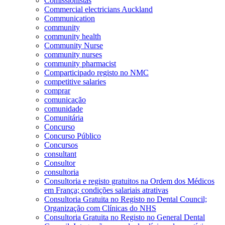
Comissionistas
Commercial electricians Auckland
Communication
community
community health
Community Nurse
community nurses
community pharmacist
Comparticipado registo no NMC
competitive salaries
comprar
comunicação
comunidade
Comunitária
Concurso
Concurso Público
Concursos
consultant
Consultor
consultoria
Consultoria e registo gratuitos na Ordem dos Médicos
em França; condições salariais atrativas
Consultoria Gratuita no Registo no Dental Council;
Organização com Clínicas do NHS
Consultoria Gratuita no Registo no General Dental