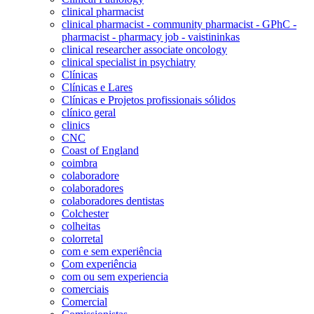
clinical pharmacist
clinical pharmacist - community pharmacist - GPhC -
pharmacist - pharmacy job - vaistininkas
clinical researcher associate oncology
clinical specialist in psychiatry
Clínicas
Clínicas e Lares
Clínicas e Projetos profissionais sólidos
clínico geral
clinics
CNC
Coast of England
coimbra
colaboradore
colaboradores
colaboradores dentistas
Colchester
colheitas
colorretal
com e sem experiência
Com experiência
com ou sem experiencia
comerciais
Comercial