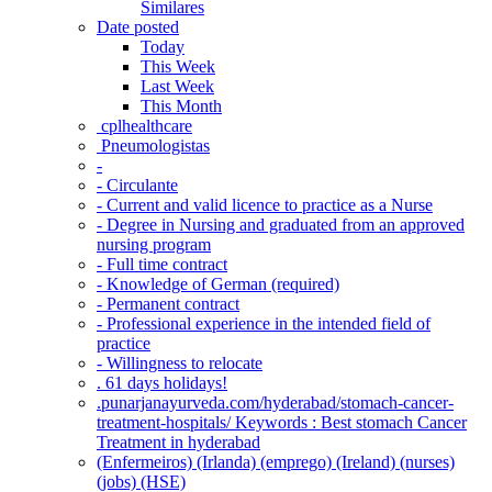
Similares
Date posted
Today
This Week
Last Week
This Month
‎ cplhealthcare‬
Pneumologistas
-
- Circulante
- Current and valid licence to practice as a Nurse
- Degree in Nursing and graduated from an approved
nursing program
- Full time contract
- Knowledge of German (required)
- Permanent contract
- Professional experience in the intended field of
practice
- Willingness to relocate
. 61 days holidays!
.punarjanayurveda.com/hyderabad/stomach-cancer-
treatment-hospitals/ Keywords : Best stomach Cancer
Treatment in hyderabad
(Enfermeiros) (Irlanda) (emprego) (Ireland) (nurses)
(jobs) (HSE)