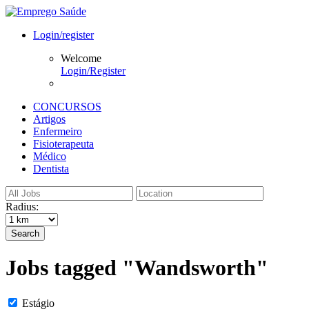
Login/register
Welcome
Login/Register
CONCURSOS
Artigos
Enfermeiro
Fisioterapeuta
Médico
Dentista
Radius:
Search
Jobs tagged "Wandsworth"
Estágio