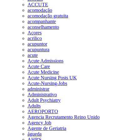
ACCUTE
acomodação
acomodação gratuita
acompanhante
aconselhamento
Açores
acrilico
acupuntor
acupuntura
acute
Acute Admissions
Acute Care
Acute Medicine
Acute Nursing Posts UK
Acute-Nursing-Jobs
administrar
Administrativo
Adult Psychiatry
Adults
AEROPORTO
Agencia Recrutamento Reino Unido
Agency Job
Agente de Geriatria
águeda
AHP'S