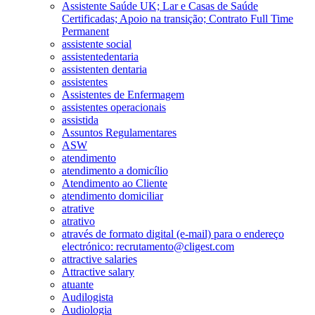
Assistente Saúde UK; Lar e Casas de Saúde
Certificadas; Apoio na transição; Contrato Full Time
Permanent
assistente social
assistentedentaria
assistenten dentaria
assistentes
Assistentes de Enfermagem
assistentes operacionais
assistida
Assuntos Regulamentares
ASW
atendimento
atendimento a domicílio
Atendimento ao Cliente
atendimento domiciliar
atrative
atrativo
através de formato digital (e-mail) para o endereço
electrónico: recrutamento@cligest.com
attractive salaries
Attractive salary
atuante
Audilogista
Audiologia