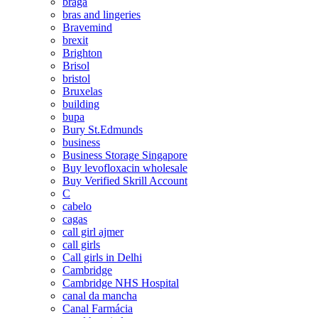
braga
bras and lingeries
Bravemind
brexit
Brighton
Brisol
bristol
Bruxelas
building
bupa
Bury St.Edmunds
business
Business Storage Singapore
Buy levofloxacin wholesale
Buy Verified Skrill Account
C
cabelo
cagas
call girl ajmer
call girls
Call girls in Delhi
Cambridge
Cambridge NHS Hospital
canal da mancha
Canal Farmácia