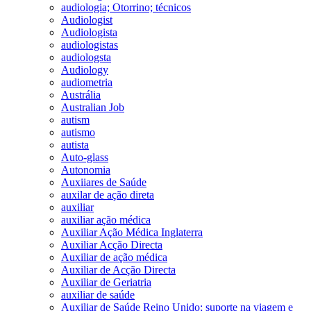
audiologia; Otorrino; técnicos
Audiologist
Audiologista
audiologistas
audiologsta
Audiology
audiometria
Austrália
Australian Job
autism
autismo
autista
Auto-glass
Autonomia
Auxiiares de Saúde
auxilar de ação direta
auxiliar
auxiliar ação médica
Auxiliar Ação Médica Inglaterra
Auxiliar Acção Directa
Auxiliar de ação médica
Auxiliar de Acção Directa
Auxiliar de Geriatria
auxiliar de saúde
Auxiliar de Saúde Reino Unido; suporte na viagem e