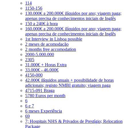
114
1150-156
130.000€ a 200.000€ ilíquidos por ano; viagem paga;
apenas precisa de conhecimentos iniciais de Inglês
150 a 240€ à hora
160.000€ a 200.000€ ilíquidos por ano; viagem paga;
apenas precisa de conhecimentos iniciais de Inglês
1st Interview in Lisboa possible
2 meses de acomodação
2 months free accomodation
2000-5.000.000
2305
31.000€ + Horas Extra
33.000€ - 46.000€
4150-000
42.000€ ilíquidos anuais + possibilidade de horas
adicionais; registo NMBI gratuito; viagem paga
4715-091 Braga
5780 Euros per month
6
6 e 7
6 meses Experiência
69
7; Hospitais NHS & Privados de Prestígio; Relocation
Package