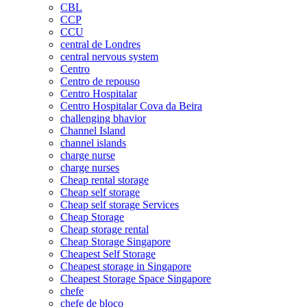
CBL
CCP
CCU
central de Londres
central nervous system
Centro
Centro de repouso
Centro Hospitalar
Centro Hospitalar Cova da Beira
challenging bhavior
Channel Island
channel islands
charge nurse
charge nurses
Cheap rental storage
Cheap self storage
Cheap self storage Services
Cheap Storage
Cheap storage rental
Cheap Storage Singapore
Cheapest Self Storage
Cheapest storage in Singapore
Cheapest Storage Space Singapore
chefe
chefe de bloco