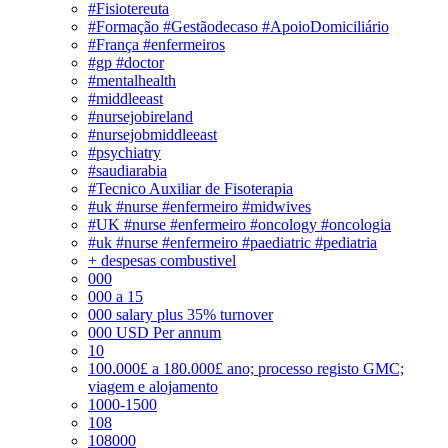
#Fisiotereuta
#Formação #Gestãodecaso #ApoioDomiciliário
#França #enfermeiros
#gp #doctor
#mentalhealth
#middleeast
#nursejobireland
#nursejobmiddleeast
#psychiatry
#saudiarabia
#Tecnico Auxiliar de Fisoterapia
#uk #nurse #enfermeiro #midwives
#UK #nurse #enfermeiro #oncology #oncologia
#uk #nurse #enfermeiro #paediatric #pediatria
+ despesas combustivel
000
000 a 15
000 salary plus 35% turnover
000 USD Per annum
10
100.000£ a 180.000£ ano; processo registo GMC;
viagem e alojamento
1000-1500
108
108000