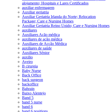
alojamento; Hospitais e Lares Certificados
auxiliar enfermagem
Auxiliar geriatria
Auxiliar Geriatria Irlanda do Norte; Relocation
Package; Care e Nursing Homes
Auxiliar Geriatria Reino Unido; Care e Nursing Homes
auxiliares
Auxiliares Ação médica
auxiliares de ação médica
Auxiliares de Acção Médica
auxiliares de saúde
Auxiliares Sénior
auxilio
Aveiro
B cirurgia
Baby Nurse
Back Office
back surgeon
backoffice
Bahrain
Baixo Alentejo
Band 5
band 5 nurse
band 6
band 6 positions