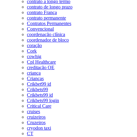
contrato a longo termo
contrato de longo prazo
contrato França
contrato permanente
Contratos Permanentes
Convencional
coordenação clínica
coordenador de bloco
coração
Cork
cowhig
Cpl Healthcare
creditação OE
criança
Crianças
Crikbet99 id
Crikbets99
Crikbets99 id
Crikbets99 login
Critical Care
cruises
cruizeiros
Cruzeiros
cryodon taxi
CT