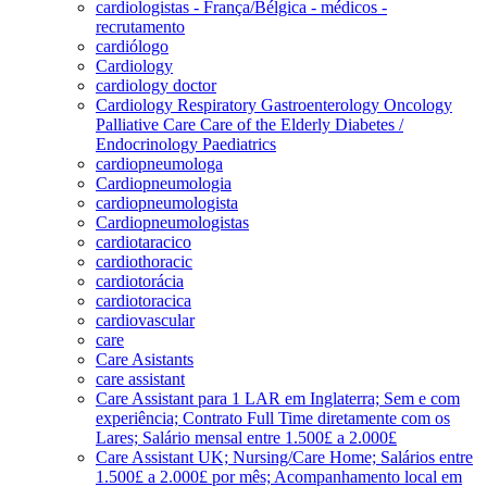
cardiologistas - França/Bélgica - médicos -
recrutamento
cardiólogo
Cardiology
cardiology doctor
Cardiology Respiratory Gastroenterology Oncology
Palliative Care Care of the Elderly Diabetes /
Endocrinology Paediatrics
cardiopneumologa
Cardiopneumologia
cardiopneumologista
Cardiopneumologistas
cardiotaracico
cardiothoracic
cardiotorácia
cardiotoracica
cardiovascular
care
Care Asistants
care assistant
Care Assistant para 1 LAR em Inglaterra; Sem e com
experiência; Contrato Full Time diretamente com os
Lares; Salário mensal entre 1.500£ a 2.000£
Care Assistant UK; Nursing/Care Home; Salários entre
1.500£ a 2.000£ por mês; Acompanhamento local em