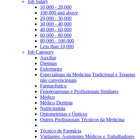
Job Salary
10,000 - 20,000
100,000 and above
20,000 - 30,000
30,000 - 40,000
40,000 - 60,000
60,000 - 80,000
80,000 - 100,000
Less than 10,000
Job Category
Auxiliar
Dietistas
Enfermeiro
Especialistas da Medicina Tradicional e Terapias
não convencionais
Farmacêutico
Fisioterapeutas e Profissionais Similares
Médico
Médico Dentista
Nutricionista
Optometristas e Ópticos
Outros Profissionais Técnicos da Medicina
Técnico de Farmácia
Vigilantes, Assistentes Médicos e Trabalhadores