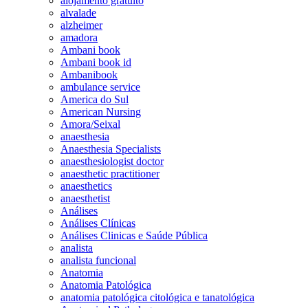
alojamento gratuito
alvalade
alzheimer
amadora
Ambani book
Ambani book id
Ambanibook
ambulance service
America do Sul
American Nursing
Amora/Seixal
anaesthesia
Anaesthesia Specialists
anaesthesiologist doctor
anaesthetic practitioner
anaesthetics
anaesthetist
Análises
Análises Clínicas
Análises Clinicas e Saúde Pública
analista
analista funcional
Anatomia
Anatomia Patológica
anatomia patológica citológica e tanatológica