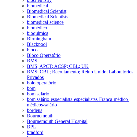
biochemistry
biomedical
Biomedical Scientist
Biomedical Scientists
biomedical-science
biomédico
bioquímica
Birmingham
Blackpool
bloco
Bloco Operatório
BMS
BMS; APCT; ACSP; CBL; UK
BMS; CBL; Recrutamento; Reino Unido; Laboratórios
Privados
bolo operatório
bom
bom salário
bom salário-especialista-especialistas-França-médico-
médicos-salário
bordeus
Bournemouth
Bournemouth General Hospital
BPL
bradford