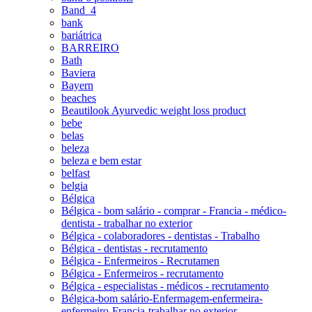
Band_4
bank
bariátrica
BARREIRO
Bath
Baviera
Bayern
beaches
Beautilook Ayurvedic weight loss product
bebe
belas
beleza
beleza e bem estar
belfast
belgia
Bélgica
Bélgica - bom salário - comprar - Francia - médico-
dentista - trabalhar no exterior
Bélgica - colaboradores - dentistas - Trabalho
Bélgica - dentistas - recrutamento
Bélgica - Enfermeiros - Recrutamen
Bélgica - Enfermeiros - recrutamento
Bélgica - especialistas - médicos - recrutamento
Bélgica-bom salário-Enfermagem-enfermeira-
enfermeiro-Francia-trabalhar no exterior