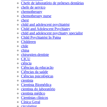
Chefe de laboratório de próteses dentárias
chefe de serviço
chemotherapy
chemotherapy nurse
chest
child and adolescent psychiatrist
Child and Adolescent Psychiatry
child and adolescent psychiatry specialist
Child Psychiatrist In Patna
Childreen
chile
china
chirurgien-dentiste
CICU
ciência
Ciências da educação
Ciências da saúde
Ciências psicológicas
cientista
Cientista Biomédica
cientista do laboratório
cientista médico
Cientistas clínicos
Cínica Geral
circulating