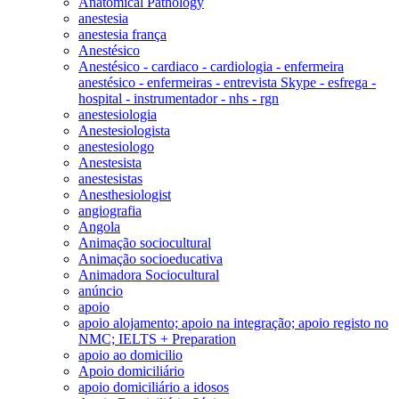
Anatomical Pathology
anestesia
anestesia frança
Anestésico
Anestésico - cardiaco - cardiologia - enfermeira
anestésico - enfermeiras - entrevista Skype - esfrega -
hospital - instrumentador - nhs - rgn
anestesiologia
Anestesiologista
anestesiologo
Anestesista
anestesistas
Anesthesiologist
angiografia
Angola
Animação sociocultural
Animação socioeducativa
Animadora Sociocultural
anúncio
apoio
apoio alojamento; apoio na integração; apoio registo no
NMC; IELTS + Preparation
apoio ao domicilio
Apoio domiciliário
apoio domiciliário a idosos