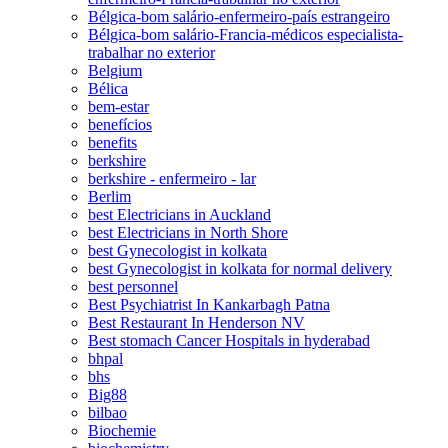
Bélgica-bom salário-enfermeiro-país estrangeiro
Bélgica-bom salário-Francia-médicos especialista-
trabalhar no exterior
Belgium
Bélica
bem-estar
benefícios
benefits
berkshire
berkshire - enfermeiro - lar
Berlim
best Electricians in Auckland
best Electricians in North Shore
best Gynecologist in kolkata
best Gynecologist in kolkata for normal delivery
best personnel
Best Psychiatrist In Kankarbagh Patna
Best Restaurant In Henderson NV
Best stomach Cancer Hospitals in hyderabad
bhpal
bhs
Big88
bilbao
Biochemie