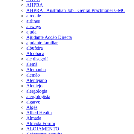
AHPRA
AHPRA - Australian Job - Genral Practitioner GMC
airedale
airlines
airways
ajuda
Ajudante Acção Directa
ajudante familiar
albufeira
Alcobaça
ale discgolf
alemã
Alemanha
alemão
Alentejano
Alentejo
alergologia
alergologista
algarve
Algés
Allied Health
Almada
Almada Forum
ALOJAMENTO