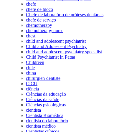
chefe
chefe de bloco
Chefe de laboratório de próteses dentárias
chefe de serviço
chemotherapy
chemotherapy nurse
chest
child and adolescent psychiatrist
Child and Adolescent Psychiatry
child and adolescent psychiatry specialist
Child Psychiatrist In Patna
Childreen
chile
china
chirurgien-dentiste
CICU
ciência
Ciências da educação
Ciências da saúde
Ciências psicológicas
cientista
Cientista Biomédica
cientista do laboratório
cientista médico
Cientistas clínicos