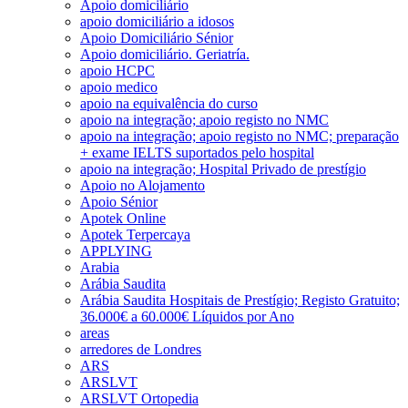
Apoio domiciliário
apoio domiciliário a idosos
Apoio Domiciliário Sénior
Apoio domiciliário. Geriatría.
apoio HCPC
apoio medico
apoio na equivalência do curso
apoio na integração; apoio registo no NMC
apoio na integração; apoio registo no NMC; preparação
+ exame IELTS suportados pelo hospital
apoio na integração; Hospital Privado de prestígio
Apoio no Alojamento
Apoio Sénior
Apotek Online
Apotek Terpercaya
APPLYING
Arabia
Arábia Saudita
Arábia Saudita Hospitais de Prestígio; Registo Gratuito;
36.000€ a 60.000€ Líquidos por Ano
areas
arredores de Londres
ARS
ARSLVT
ARSLVT Ortopedia