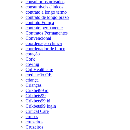
consultorios privados
consumiveis clínicos
contrato a longo termo
contrato de longo prazo
contrato França
contrato permanente
Contratos Permanentes
Convencional
coordenação clínica
coordenador de bloco
coração
Cork
cowhig
Cpl Healthcare
creditação OE
criança
Crianças
Crikbet99 id
Crikbets99
Crikbets99 id
Crikbets99 login
Critical Care
cruises
cruizeiros
Cruzeiros