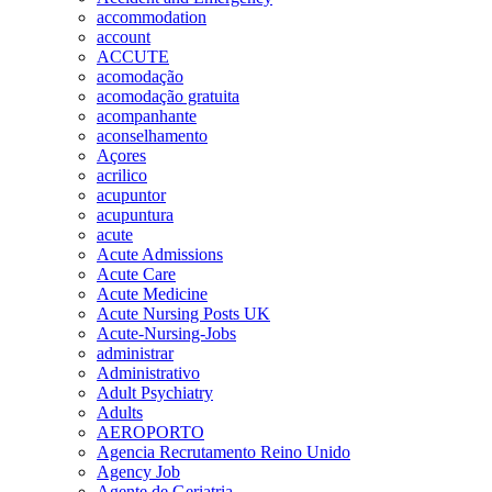
accommodation
account
ACCUTE
acomodação
acomodação gratuita
acompanhante
aconselhamento
Açores
acrilico
acupuntor
acupuntura
acute
Acute Admissions
Acute Care
Acute Medicine
Acute Nursing Posts UK
Acute-Nursing-Jobs
administrar
Administrativo
Adult Psychiatry
Adults
AEROPORTO
Agencia Recrutamento Reino Unido
Agency Job
Agente de Geriatria