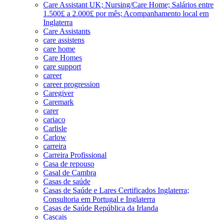
Care Assistant UK; Nursing/Care Home; Salários entre
1.500£ a 2.000£ por mês; Acompanhamento local em
Inglaterra
Care Assistants
care assistens
care home
Care Homes
care support
career
career progression
Caregiver
Caremark
carer
cariaco
Carlisle
Carlow
carreira
Carreira Profissional
Casa de repouso
Casal de Cambra
Casas de saúde
Casas de Saúde e Lares Certificados Inglaterra;
Consultoria em Portugal e Inglaterra
Casas de Saúde República da Irlanda
Cascais