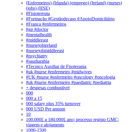
(Enfermeiros) (Irlanda) (emprego) (Ireland) (nurses)
(jobs) (HSE)
#Fisiotereuta
#Formação #Gestãodecaso #ApoioDomiciliário
#França #enfermeiros
#gp #doctor
#mentalhealth
#middleeast
#nursejobireland
#nursejobmiddleeast
#psychiatry
#saudiarabia
#Tecnico Auxiliar de Fisoterapia
#uk #nurse #enfermeiro #midwives
#UK #nurse #enfermeiro #oncology #oncologia
#uk #nurse #enfermeiro #paediatric #pediatria
+ despesas combustivel
000
000 a 15
000 salary plus 35% turnover
000 USD Per annum
10
100.000£ a 180.000£ ano; processo registo GMC;
viagem e alojamento
1000-1500