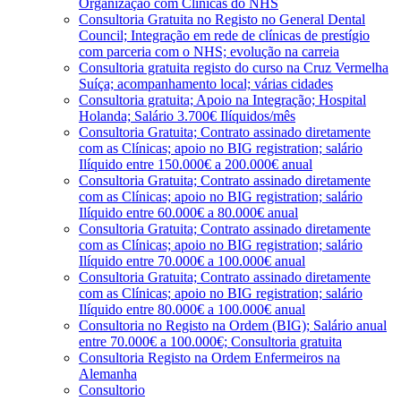
Organização com Clínicas do NHS
Consultoria Gratuita no Registo no General Dental
Council; Integração em rede de clínicas de prestígio
com parceria com o NHS; evolução na carreia
Consultoria gratuita registo do curso na Cruz Vermelha
Suíça; acompanhamento local; várias cidades
Consultoria gratuita; Apoio na Integração; Hospital
Holanda; Salário 3.700€ Ilíquidos/mês
Consultoria Gratuita; Contrato assinado diretamente
com as Clínicas; apoio no BIG registration; salário
Ilíquido entre 150.000€ a 200.000€ anual
Consultoria Gratuita; Contrato assinado diretamente
com as Clínicas; apoio no BIG registration; salário
Ilíquido entre 60.000€ a 80.000€ anual
Consultoria Gratuita; Contrato assinado diretamente
com as Clínicas; apoio no BIG registration; salário
Ilíquido entre 70.000€ a 100.000€ anual
Consultoria Gratuita; Contrato assinado diretamente
com as Clínicas; apoio no BIG registration; salário
Ilíquido entre 80.000€ a 100.000€ anual
Consultoria no Registo na Ordem (BIG); Salário anual
entre 70.000€ a 100.000€; Consultoria gratuita
Consultoria Registo na Ordem Enfermeiros na
Alemanha
Consultorio