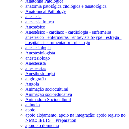
Anatomia Patológica
anatomia patológica citológica e tanatológica
Anatomical Pathology
anestesia
anestesia frança
Anestésico
Anestésico - cardiaco - cardiologia - enfermeira
anestésico - enfermeiras - entrevista Skype - esfrega -
hospital - instrumentador - nhs - rgn
anestesiologia
Anestesiologista
anestesiologo
Anestesista
anestesistas
Anesthesiologist
angiografia
Angola
Animação sociocultural
Animação socioeducativa
Animadora Sociocultural
anúncio
apoio
apoio alojamento; apoio na integração; apoio registo no
NMC; IELTS + Preparation
apoio ao domicilio