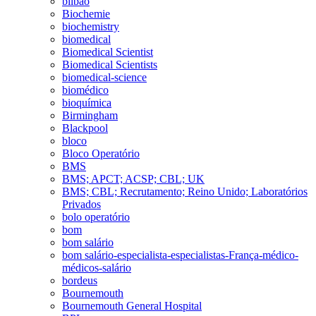
bilbao
Biochemie
biochemistry
biomedical
Biomedical Scientist
Biomedical Scientists
biomedical-science
biomédico
bioquímica
Birmingham
Blackpool
bloco
Bloco Operatório
BMS
BMS; APCT; ACSP; CBL; UK
BMS; CBL; Recrutamento; Reino Unido; Laboratórios
Privados
bolo operatório
bom
bom salário
bom salário-especialista-especialistas-França-médico-
médicos-salário
bordeus
Bournemouth
Bournemouth General Hospital