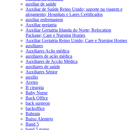
auxiliar de saúde
Auxiliar de Saúde Reino Unido; suporte na viagem e
alojamento; Hospitais e Lares Certificados
auxiliar enfermagem
Auxiliar geriatria
Auxiliar Geriatria Irlanda do Norte; Relocation
Package; Care e Nursing Homes
Auxiliar Geriatria Reino Unido; Care e Nursing Homes
auxiliares
Auxiliares Ação médica
auxiliares de ação médica
Auxiliares de Acção Médica
auxiliares de saúde
Auxiliares Sénior
auxilio
Aveiro
B cirurgia
Baby Nurse
Back Office
back surgeon
backoffice
Bahrain
Baixo Alentejo
Band 5
band 5 nurse