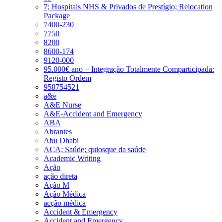
7; Hospitais NHS & Privados de Prestígio; Relocation
Package
7400-230
7750
8200
8600-174
9120-000
95.000€ ano + Integração Totalmente Comparticipada:
Registo Ordem
958754521
a&e
A&E Nurse
A&E-Accident and Emergency
ABA
Abrantes
Abu Dhabi
ACA; Saúde; quiosque da saúde
Academic Writing
Ação
ação direta
Ação M
Ação Médica
acção médica
Accident & Emergency
Accident and Emergency