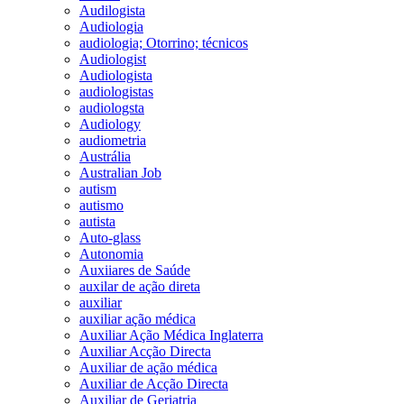
Audilogista
Audiologia
audiologia; Otorrino; técnicos
Audiologist
Audiologista
audiologistas
audiologsta
Audiology
audiometria
Austrália
Australian Job
autism
autismo
autista
Auto-glass
Autonomia
Auxiiares de Saúde
auxilar de ação direta
auxiliar
auxiliar ação médica
Auxiliar Ação Médica Inglaterra
Auxiliar Acção Directa
Auxiliar de ação médica
Auxiliar de Acção Directa
Auxiliar de Geriatria