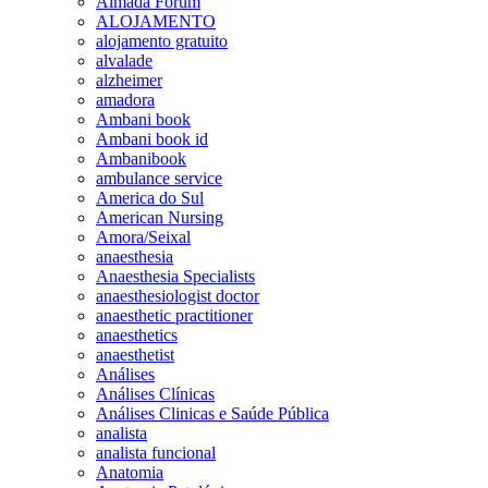
Almada Forum
ALOJAMENTO
alojamento gratuito
alvalade
alzheimer
amadora
Ambani book
Ambani book id
Ambanibook
ambulance service
America do Sul
American Nursing
Amora/Seixal
anaesthesia
Anaesthesia Specialists
anaesthesiologist doctor
anaesthetic practitioner
anaesthetics
anaesthetist
Análises
Análises Clínicas
Análises Clinicas e Saúde Pública
analista
analista funcional
Anatomia