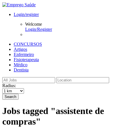
Login/register
Welcome
Login/Register
CONCURSOS
Artigos
Enfermeiro
Fisioterapeuta
Médico
Dentista
Radius:
Search
Jobs tagged "assistente de
compras"