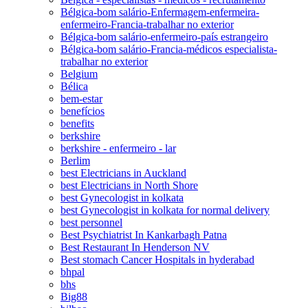
Bélgica-bom salário-Enfermagem-enfermeira-
enfermeiro-Francia-trabalhar no exterior
Bélgica-bom salário-enfermeiro-país estrangeiro
Bélgica-bom salário-Francia-médicos especialista-
trabalhar no exterior
Belgium
Bélica
bem-estar
benefícios
benefits
berkshire
berkshire - enfermeiro - lar
Berlim
best Electricians in Auckland
best Electricians in North Shore
best Gynecologist in kolkata
best Gynecologist in kolkata for normal delivery
best personnel
Best Psychiatrist In Kankarbagh Patna
Best Restaurant In Henderson NV
Best stomach Cancer Hospitals in hyderabad
bhpal
bhs
Big88