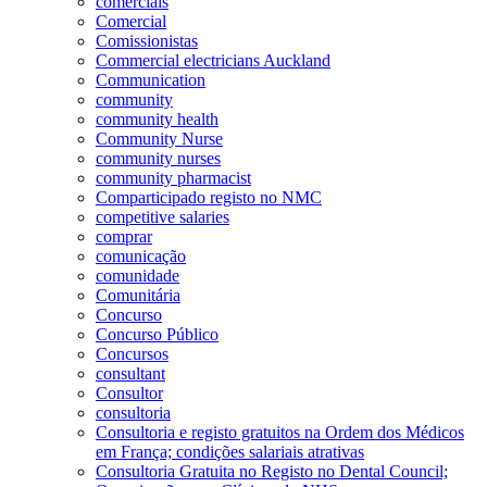
comerciais
Comercial
Comissionistas
Commercial electricians Auckland
Communication
community
community health
Community Nurse
community nurses
community pharmacist
Comparticipado registo no NMC
competitive salaries
comprar
comunicação
comunidade
Comunitária
Concurso
Concurso Público
Concursos
consultant
Consultor
consultoria
Consultoria e registo gratuitos na Ordem dos Médicos
em França; condições salariais atrativas
Consultoria Gratuita no Registo no Dental Council;