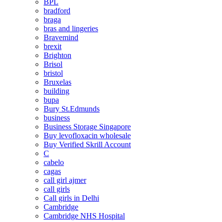
BPL
bradford
braga
bras and lingeries
Bravemind
brexit
Brighton
Brisol
bristol
Bruxelas
building
bupa
Bury St.Edmunds
business
Business Storage Singapore
Buy levofloxacin wholesale
Buy Verified Skrill Account
C
cabelo
cagas
call girl ajmer
call girls
Call girls in Delhi
Cambridge
Cambridge NHS Hospital