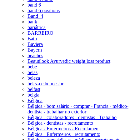
band 6
band 6 positions
Band_4
bank
bariátrica
BARREIRO
Bath
Baviera
Bayern
beaches
Beautilook Ayurvedic weight loss product
bebe
belas
beleza
beleza e bem estar
belfast
belgia
Bélgica
Bélgica - bom salário - comprar - Francia - médico-
dentista - trabalhar no exterior
Bélgica - colaboradores - dentistas - Trabalho
Bélgica - dentistas - recrutamento
Bélgica - Enfermeiros - Recrutamen
Bélgica - Enfermeiros - recrutamento
Bélgica - especialistas - médicos - recrutamento