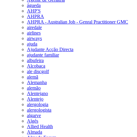
águeda
AHP'S
AHPRA
AHPRA - Australian Job - Genral Practitioner GMC
airedale
airlines
airways
ajuda
Ajudante Acção Directa
ajudante familiar
albufeira
Alcobaça
ale discgolf
alemã
Alemanha
alemão
Alentejano
Alentejo
alergologia
alergologista
algarve
Algés
Allied Health
Almada