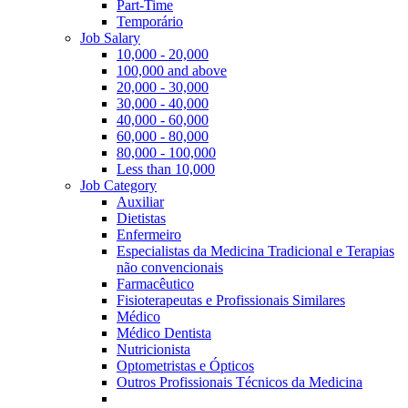
Part-Time
Temporário
Job Salary
10,000 - 20,000
100,000 and above
20,000 - 30,000
30,000 - 40,000
40,000 - 60,000
60,000 - 80,000
80,000 - 100,000
Less than 10,000
Job Category
Auxiliar
Dietistas
Enfermeiro
Especialistas da Medicina Tradicional e Terapias
não convencionais
Farmacêutico
Fisioterapeutas e Profissionais Similares
Médico
Médico Dentista
Nutricionista
Optometristas e Ópticos
Outros Profissionais Técnicos da Medicina