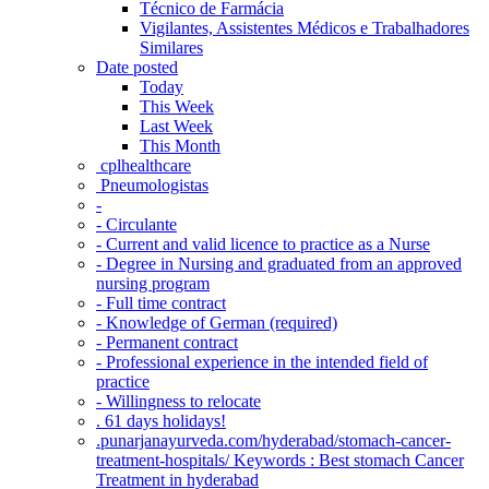
Técnico de Farmácia
Vigilantes, Assistentes Médicos e Trabalhadores
Similares
Date posted
Today
This Week
Last Week
This Month
‎ cplhealthcare‬
Pneumologistas
-
- Circulante
- Current and valid licence to practice as a Nurse
- Degree in Nursing and graduated from an approved
nursing program
- Full time contract
- Knowledge of German (required)
- Permanent contract
- Professional experience in the intended field of
practice
- Willingness to relocate
. 61 days holidays!
.punarjanayurveda.com/hyderabad/stomach-cancer-
treatment-hospitals/ Keywords : Best stomach Cancer
Treatment in hyderabad