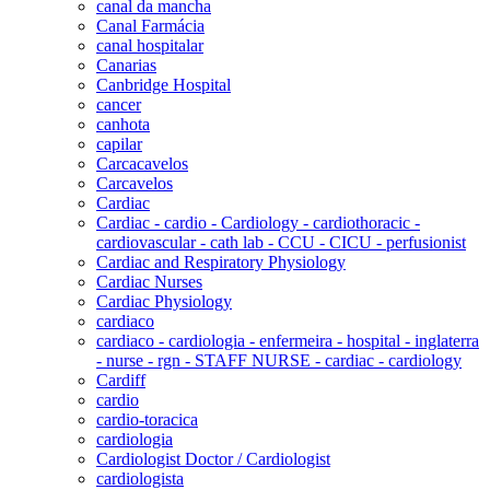
canal da mancha
Canal Farmácia
canal hospitalar
Canarias
Canbridge Hospital
cancer
canhota
capilar
Carcacavelos
Carcavelos
Cardiac
Cardiac - cardio - Cardiology - cardiothoracic -
cardiovascular - cath lab - CCU - CICU - perfusionist
Cardiac and Respiratory Physiology
Cardiac Nurses
Cardiac Physiology
cardiaco
cardiaco - cardiologia - enfermeira - hospital - inglaterra
- nurse - rgn - STAFF NURSE - cardiac - cardiology
Cardiff
cardio
cardio-toracica
cardiologia
Cardiologist Doctor / Cardiologist
cardiologista