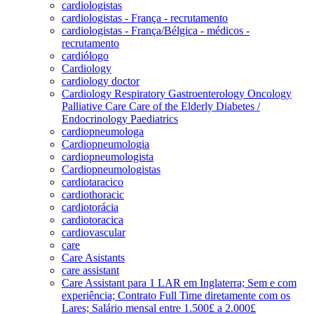
cardiologistas
cardiologistas - França - recrutamento
cardiologistas - França/Bélgica - médicos -
recrutamento
cardiólogo
Cardiology
cardiology doctor
Cardiology Respiratory Gastroenterology Oncology
Palliative Care Care of the Elderly Diabetes /
Endocrinology Paediatrics
cardiopneumologa
Cardiopneumologia
cardiopneumologista
Cardiopneumologistas
cardiotaracico
cardiothoracic
cardiotorácia
cardiotoracica
cardiovascular
care
Care Asistants
care assistant
Care Assistant para 1 LAR em Inglaterra; Sem e com
experiência; Contrato Full Time diretamente com os
Lares; Salário mensal entre 1.500£ a 2.000£