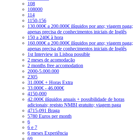
108
108000
114
1150-156
130.000€ a 200.000€ ilíquidos por ano; viagem paga;
apenas precisa de conhecimentos iniciais de Inglês
150 a 240€ à hora
160.000€ a 200.000€ ilíquidos por ano; viagem paga;
apenas precisa de conhecimentos iniciais de Inglês
1st Interview in Lisboa possible
2 meses de acomodação
2 months free accomodation
2000-5.000.000
2305
31.000€ + Horas Extra
33.000€ - 46.000€
4150-000
42.000€ ilíquidos anuais + possibilidade de horas
adicionais; registo NMBI gratuito; viagem paga
4715-091 Braga
5780 Euros per month
6
6 e 7
6 meses Experiência
69