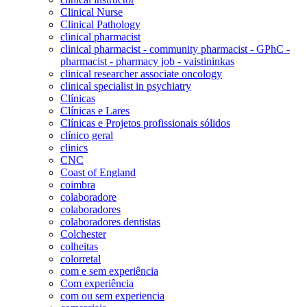
Clinical Nurse
Clinical Pathology
clinical pharmacist
clinical pharmacist - community pharmacist - GPhC -
pharmacist - pharmacy job - vaistininkas
clinical researcher associate oncology
clinical specialist in psychiatry
Clínicas
Clínicas e Lares
Clínicas e Projetos profissionais sólidos
clínico geral
clinics
CNC
Coast of England
coimbra
colaboradore
colaboradores
colaboradores dentistas
Colchester
colheitas
colorretal
com e sem experiência
Com experiência
com ou sem experiencia