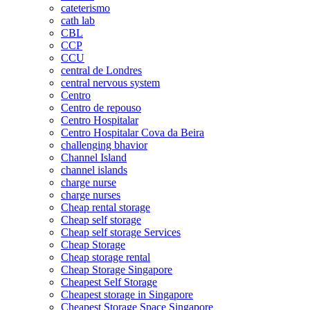
cateterismo
cath lab
CBL
CCP
CCU
central de Londres
central nervous system
Centro
Centro de repouso
Centro Hospitalar
Centro Hospitalar Cova da Beira
challenging bhavior
Channel Island
channel islands
charge nurse
charge nurses
Cheap rental storage
Cheap self storage
Cheap self storage Services
Cheap Storage
Cheap storage rental
Cheap Storage Singapore
Cheapest Self Storage
Cheapest storage in Singapore
Cheapest Storage Space Singapore