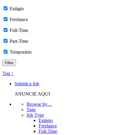
Estágio
Freelance
Full-Time
Part-Time
Temporário
Top ↑
Submit a Job
ANUNCIE AQUI
Browse by…
Tags
Job Type
Estágio
Freelance
Full-Time