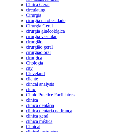
Cínica Geral
circulating
Cirurgia
cirurgia da obesidade
Cirurgia Geral
cirurgia ginécológica
cirurgia vascular
cirurgião
cirurgião geral
cirurgião oral
cirurgica
Citologia
city
Cleveland
cliente
clincal analysis
clinic
Clinic Practice Facilitators
clinica
clinica dentária
clinica dentaria na frança
clínica geral
clínica médica
Clinical
clinical instructor