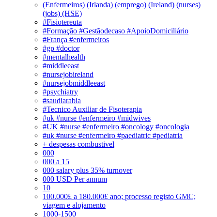
(Enfermeiros) (Irlanda) (emprego) (Ireland) (nurses)
(jobs) (HSE)
#Fisiotereuta
#Formação #Gestãodecaso #ApoioDomiciliário
#França #enfermeiros
#gp #doctor
#mentalhealth
#middleeast
#nursejobireland
#nursejobmiddleeast
#psychiatry
#saudiarabia
#Tecnico Auxiliar de Fisoterapia
#uk #nurse #enfermeiro #midwives
#UK #nurse #enfermeiro #oncology #oncologia
#uk #nurse #enfermeiro #paediatric #pediatria
+ despesas combustivel
000
000 a 15
000 salary plus 35% turnover
000 USD Per annum
10
100.000£ a 180.000£ ano; processo registo GMC;
viagem e alojamento
1000-1500