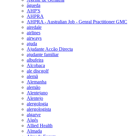
águeda
AHP'S
AHPRA
AHPRA - Australian Job - Genral Practitioner GMC
airedale
airlines
airways
ajuda
Ajudante Acção Directa
ajudante familiar
albufeira
Alcobaça
ale discgolf
alemã
Alemanha
alemão
Alentejano
Alentejo
alergologia
alergologista
algarve
Algés
Allied Health
Almada