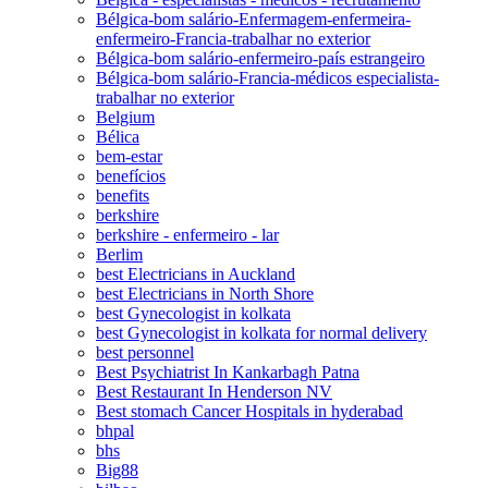
Bélgica-bom salário-Enfermagem-enfermeira-
enfermeiro-Francia-trabalhar no exterior
Bélgica-bom salário-enfermeiro-país estrangeiro
Bélgica-bom salário-Francia-médicos especialista-
trabalhar no exterior
Belgium
Bélica
bem-estar
benefícios
benefits
berkshire
berkshire - enfermeiro - lar
Berlim
best Electricians in Auckland
best Electricians in North Shore
best Gynecologist in kolkata
best Gynecologist in kolkata for normal delivery
best personnel
Best Psychiatrist In Kankarbagh Patna
Best Restaurant In Henderson NV
Best stomach Cancer Hospitals in hyderabad
bhpal
bhs
Big88