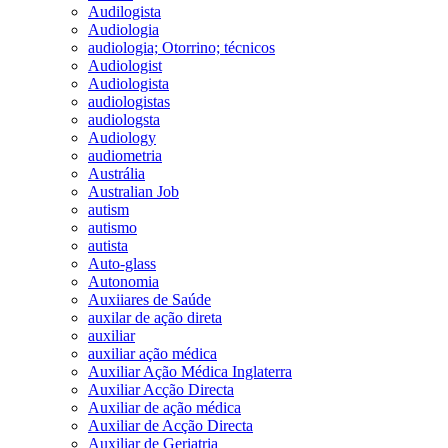
Audilogista
Audiologia
audiologia; Otorrino; técnicos
Audiologist
Audiologista
audiologistas
audiologsta
Audiology
audiometria
Austrália
Australian Job
autism
autismo
autista
Auto-glass
Autonomia
Auxiiares de Saúde
auxilar de ação direta
auxiliar
auxiliar ação médica
Auxiliar Ação Médica Inglaterra
Auxiliar Acção Directa
Auxiliar de ação médica
Auxiliar de Acção Directa
Auxiliar de Geriatria