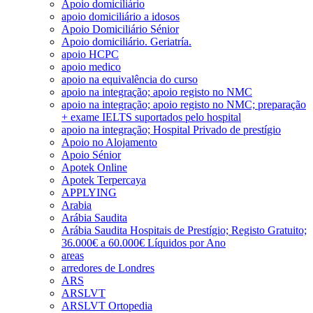
Apoio domiciliário
apoio domiciliário a idosos
Apoio Domiciliário Sénior
Apoio domiciliário. Geriatría.
apoio HCPC
apoio medico
apoio na equivalência do curso
apoio na integração; apoio registo no NMC
apoio na integração; apoio registo no NMC; preparação
+ exame IELTS suportados pelo hospital
apoio na integração; Hospital Privado de prestígio
Apoio no Alojamento
Apoio Sénior
Apotek Online
Apotek Terpercaya
APPLYING
Arabia
Arábia Saudita
Arábia Saudita Hospitais de Prestígio; Registo Gratuito;
36.000€ a 60.000€ Líquidos por Ano
areas
arredores de Londres
ARS
ARSLVT
ARSLVT Ortopedia