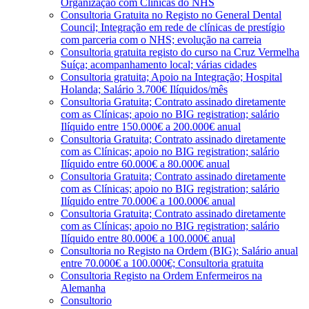
Organização com Clínicas do NHS
Consultoria Gratuita no Registo no General Dental
Council; Integração em rede de clínicas de prestígio
com parceria com o NHS; evolução na carreia
Consultoria gratuita registo do curso na Cruz Vermelha
Suíça; acompanhamento local; várias cidades
Consultoria gratuita; Apoio na Integração; Hospital
Holanda; Salário 3.700€ Ilíquidos/mês
Consultoria Gratuita; Contrato assinado diretamente
com as Clínicas; apoio no BIG registration; salário
Ilíquido entre 150.000€ a 200.000€ anual
Consultoria Gratuita; Contrato assinado diretamente
com as Clínicas; apoio no BIG registration; salário
Ilíquido entre 60.000€ a 80.000€ anual
Consultoria Gratuita; Contrato assinado diretamente
com as Clínicas; apoio no BIG registration; salário
Ilíquido entre 70.000€ a 100.000€ anual
Consultoria Gratuita; Contrato assinado diretamente
com as Clínicas; apoio no BIG registration; salário
Ilíquido entre 80.000€ a 100.000€ anual
Consultoria no Registo na Ordem (BIG); Salário anual
entre 70.000€ a 100.000€; Consultoria gratuita
Consultoria Registo na Ordem Enfermeiros na
Alemanha
Consultorio