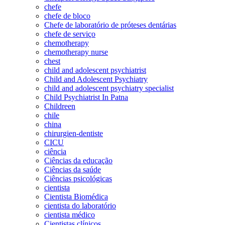
chefe
chefe de bloco
Chefe de laboratório de próteses dentárias
chefe de serviço
chemotherapy
chemotherapy nurse
chest
child and adolescent psychiatrist
Child and Adolescent Psychiatry
child and adolescent psychiatry specialist
Child Psychiatrist In Patna
Childreen
chile
china
chirurgien-dentiste
CICU
ciência
Ciências da educação
Ciências da saúde
Ciências psicológicas
cientista
Cientista Biomédica
cientista do laboratório
cientista médico
Cientistas clínicos