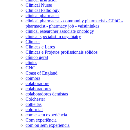
Clinical Nurse
Clinical Pathology
clinical pharmacist
clinical pharmacist - community pharmacist - GPhC -
pharmacist - pharmacy job - vaistininkas
clinical researcher associate oncology
clinical specialist in psychiatry
Clínicas
Clínicas e Lares
Clínicas e Projetos profissionais sólidos
clínico geral
clinics
CNC
Coast of England
coimbra
colaboradore
colaboradores
colaboradores dentistas
Colchester
colheitas
colorretal
com e sem experiência
Com experiência
com ou sem experiencia