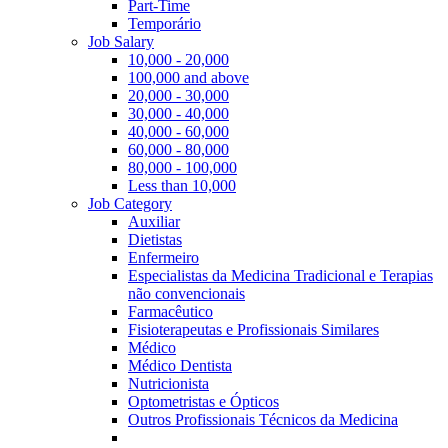
Part-Time
Temporário
Job Salary
10,000 - 20,000
100,000 and above
20,000 - 30,000
30,000 - 40,000
40,000 - 60,000
60,000 - 80,000
80,000 - 100,000
Less than 10,000
Job Category
Auxiliar
Dietistas
Enfermeiro
Especialistas da Medicina Tradicional e Terapias
não convencionais
Farmacêutico
Fisioterapeutas e Profissionais Similares
Médico
Médico Dentista
Nutricionista
Optometristas e Ópticos
Outros Profissionais Técnicos da Medicina