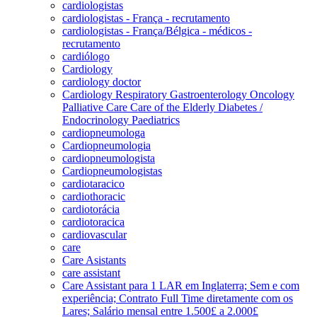
cardiologistas
cardiologistas - França - recrutamento
cardiologistas - França/Bélgica - médicos -
recrutamento
cardiólogo
Cardiology
cardiology doctor
Cardiology Respiratory Gastroenterology Oncology
Palliative Care Care of the Elderly Diabetes /
Endocrinology Paediatrics
cardiopneumologa
Cardiopneumologia
cardiopneumologista
Cardiopneumologistas
cardiotaracico
cardiothoracic
cardiotorácia
cardiotoracica
cardiovascular
care
Care Asistants
care assistant
Care Assistant para 1 LAR em Inglaterra; Sem e com
experiência; Contrato Full Time diretamente com os
Lares; Salário mensal entre 1.500£ a 2.000£