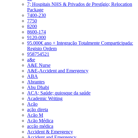
7; Hospitais NHS & Privados de Prestígio; Relocation
Package
7400-230
7750
8200
8600-174
9120-000
95.000€ ano + Integração Totalmente Comparticipada:
Registo Ordem
958754521
a&e
A&E Nurse
A&E-Accident and Emergency
ABA
Abrantes
Abu Dhabi
ACA; Saúde; quiosque da saúde
Academic Writing
Ação
ação direta
Ação M
Ação Médica
acção médica
Accident & Emergency
Accident and Emergency