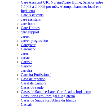
Care Assistant UK; Nursing/Care Home; Salários entre
1.500£ a 2.000£ por mês; Acompanhamento local em
Inglaterra
Care Assistants
care assistens
care home
Care Homes
care support
career
career progression
Caregiver
Caremark
carer
cariaco
Carlisle
Carlow
carreira
Carreira Profissional
Casa de repouso
Casal de Cambra
Casas de saúde
Casas de Saúde e Lares Certificados Inglaterra;
Consultoria em Portugal e Inglaterra
Casas de Saúde República da Irlanda
Cascais