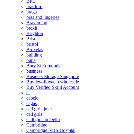
BPL
bradford
braga
bras and lingeries
Bravemind
brexit
Brighton
Brisol
bristol
Bruxelas
building
bupa
Bury St.Edmunds
business
Business Storage Singapore
Buy levofloxacin wholesale
Buy Verified Skrill Account
C
cabelo
cagas
call girl ajmer
call girls
Call girls in Delhi
Cambridge
Cambridge NHS Hospital