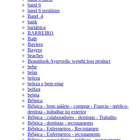
band 6
band 6 positions
Band_4
bank
bariátrica
BARREIRO
Bath
Baviera
Bayern
beaches
Beautilook Ayurvedic weight loss product
bebe
belas
beleza
beleza e bem estar
belfast
belgia
Bélgica
Bélgica - bom salário - comprar - Francia - médico-
dentista - trabalhar no exterior
Bélgica - colaboradores - dentistas - Trabalho
Bélgica - dentistas - recrutamento
Bélgica - Enfermeiros - Recrutamen
Bélgica - Enfermeiros - recrutamento
Bélgica - especialistas - médicos - recrutamento