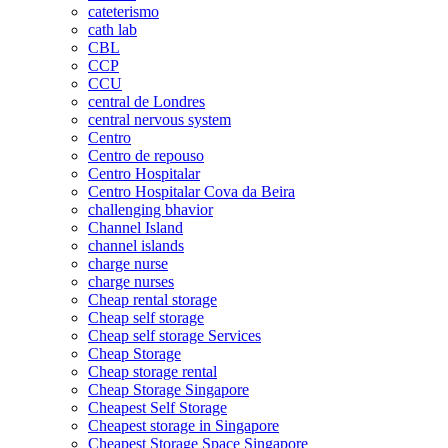
cateterismo
cath lab
CBL
CCP
CCU
central de Londres
central nervous system
Centro
Centro de repouso
Centro Hospitalar
Centro Hospitalar Cova da Beira
challenging bhavior
Channel Island
channel islands
charge nurse
charge nurses
Cheap rental storage
Cheap self storage
Cheap self storage Services
Cheap Storage
Cheap storage rental
Cheap Storage Singapore
Cheapest Self Storage
Cheapest storage in Singapore
Cheapest Storage Space Singapore