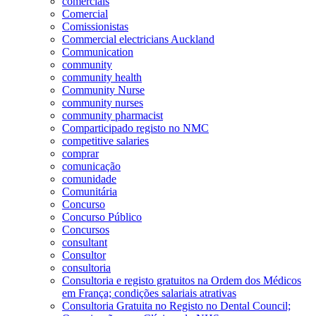
comerciais
Comercial
Comissionistas
Commercial electricians Auckland
Communication
community
community health
Community Nurse
community nurses
community pharmacist
Comparticipado registo no NMC
competitive salaries
comprar
comunicação
comunidade
Comunitária
Concurso
Concurso Público
Concursos
consultant
Consultor
consultoria
Consultoria e registo gratuitos na Ordem dos Médicos
em França; condições salariais atrativas
Consultoria Gratuita no Registo no Dental Council;