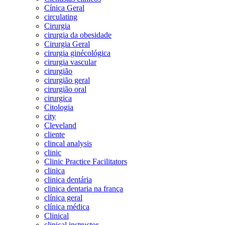
Cínica Geral
circulating
Cirurgia
cirurgia da obesidade
Cirurgia Geral
cirurgia ginécológica
cirurgia vascular
cirurgião
cirurgião geral
cirurgião oral
cirurgica
Citologia
city
Cleveland
cliente
clincal analysis
clinic
Clinic Practice Facilitators
clinica
clinica dentária
clinica dentaria na frança
clínica geral
clínica médica
Clinical
clinical instructor