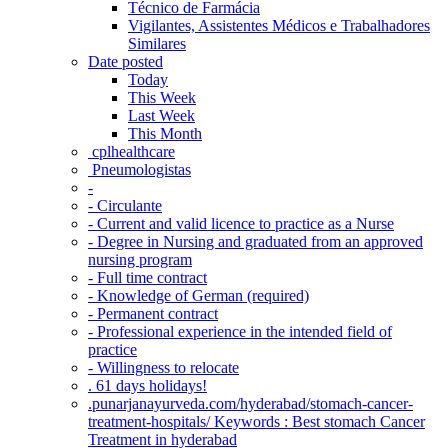
Técnico de Farmácia
Vigilantes, Assistentes Médicos e Trabalhadores
Similares
Date posted
Today
This Week
Last Week
This Month
‎ cplhealthcare‬
Pneumologistas
-
- Circulante
- Current and valid licence to practice as a Nurse
- Degree in Nursing and graduated from an approved
nursing program
- Full time contract
- Knowledge of German (required)
- Permanent contract
- Professional experience in the intended field of
practice
- Willingness to relocate
. 61 days holidays!
.punarjanayurveda.com/hyderabad/stomach-cancer-
treatment-hospitals/ Keywords : Best stomach Cancer
Treatment in hyderabad