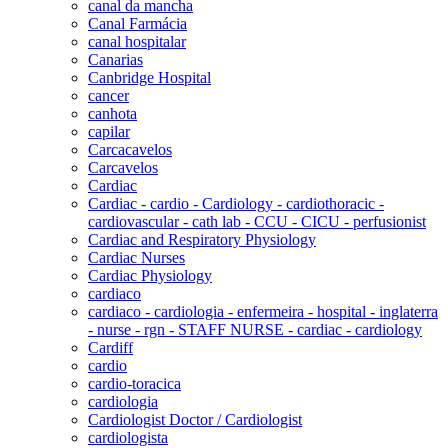
canal da mancha
Canal Farmácia
canal hospitalar
Canarias
Canbridge Hospital
cancer
canhota
capilar
Carcacavelos
Carcavelos
Cardiac
Cardiac - cardio - Cardiology - cardiothoracic -
cardiovascular - cath lab - CCU - CICU - perfusionist
Cardiac and Respiratory Physiology
Cardiac Nurses
Cardiac Physiology
cardiaco
cardiaco - cardiologia - enfermeira - hospital - inglaterra
- nurse - rgn - STAFF NURSE - cardiac - cardiology
Cardiff
cardio
cardio-toracica
cardiologia
Cardiologist Doctor / Cardiologist
cardiologista