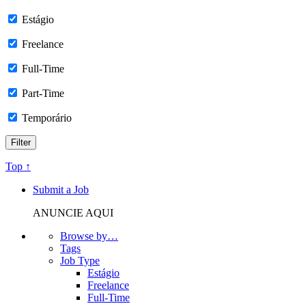
Estágio
Freelance
Full-Time
Part-Time
Temporário
Top ↑
Submit a Job
ANUNCIE AQUI
Browse by…
Tags
Job Type
Estágio
Freelance
Full-Time