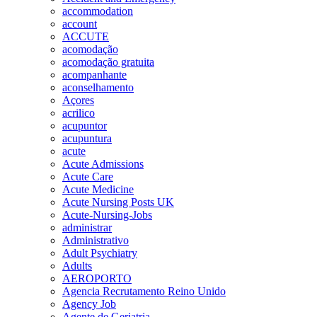
accommodation
account
ACCUTE
acomodação
acomodação gratuita
acompanhante
aconselhamento
Açores
acrilico
acupuntor
acupuntura
acute
Acute Admissions
Acute Care
Acute Medicine
Acute Nursing Posts UK
Acute-Nursing-Jobs
administrar
Administrativo
Adult Psychiatry
Adults
AEROPORTO
Agencia Recrutamento Reino Unido
Agency Job
Agente de Geriatria