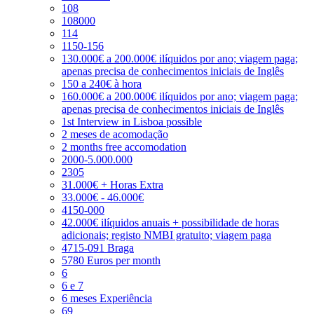
108
108000
114
1150-156
130.000€ a 200.000€ ilíquidos por ano; viagem paga;
apenas precisa de conhecimentos iniciais de Inglês
150 a 240€ à hora
160.000€ a 200.000€ ilíquidos por ano; viagem paga;
apenas precisa de conhecimentos iniciais de Inglês
1st Interview in Lisboa possible
2 meses de acomodação
2 months free accomodation
2000-5.000.000
2305
31.000€ + Horas Extra
33.000€ - 46.000€
4150-000
42.000€ ilíquidos anuais + possibilidade de horas
adicionais; registo NMBI gratuito; viagem paga
4715-091 Braga
5780 Euros per month
6
6 e 7
6 meses Experiência
69