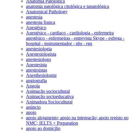
Anatomia Patológica
anatomia patológica citológica e tanatológica
Anatomical Pathology
anestesia
anestesia frança
Anestésico
Anestésico - cardiaco - cardiologia - enfermeira
anestésico - enfermeiras - entrevista Skype - esfrega -
hospital - instrumentador - nhs - rgn
anestesiologia
Anestesiologista
anestesiologo
Anestesista
anestesistas
Anesthesiologist
angiografia
Angola
Animação sociocultural
Animação socioeducativa
Animadora Sociocultural
anúncio
apoio
apoio alojamento; apoio na integração; apoio registo no
NMC; IELTS + Preparation
apoio ao domicilio