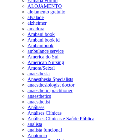
Almada Forum
ALOJAMENTO
alojamento gratuito
alvalade
alzheimer
amadora
Ambani book
Ambani book id
Ambanibook
ambulance service
America do Sul
American Nursing
Amora/Seixal
anaesthesia
Anaesthesia Specialists
anaesthesiologist doctor
anaesthetic practitioner
anaesthetics
anaesthetist
Análises
Análises Clínicas
Análises Clinicas e Saúde Pública
analista
analista funcional
Anatomia