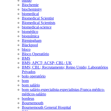
bilbao
Biochemie
biochemistry
biomedical
Biomedical Scientist
Biomedical Scientists
biomedical-science
biomédico
bioquímica
Birmingham
Blackpool
bloco
Bloco Operatório
BMS
BMS; APCT; ACSP; CBL; UK
BMS; CBL; Recrutamento; Reino Unido; Laboratórios
Privados
bolo operatório
bom
bom salário
bom salário-especialista-especialistas-França-médico-
médicos-salário
bordeus
Bournemouth
Bournemouth General Hospital