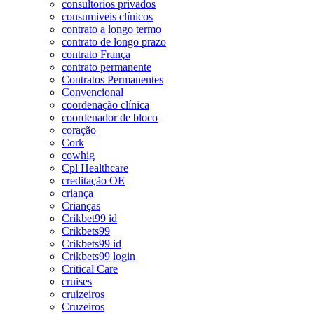
consultorios privados
consumiveis clínicos
contrato a longo termo
contrato de longo prazo
contrato França
contrato permanente
Contratos Permanentes
Convencional
coordenação clínica
coordenador de bloco
coração
Cork
cowhig
Cpl Healthcare
creditação OE
criança
Crianças
Crikbet99 id
Crikbets99
Crikbets99 id
Crikbets99 login
Critical Care
cruises
cruizeiros
Cruzeiros