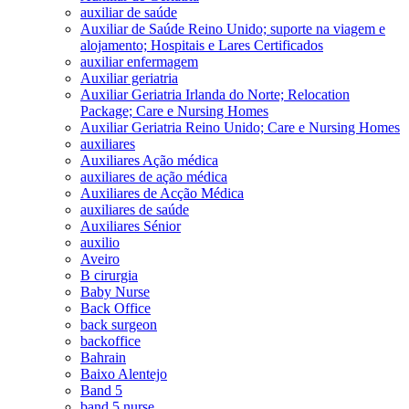
auxiliar de saúde
Auxiliar de Saúde Reino Unido; suporte na viagem e
alojamento; Hospitais e Lares Certificados
auxiliar enfermagem
Auxiliar geriatria
Auxiliar Geriatria Irlanda do Norte; Relocation
Package; Care e Nursing Homes
Auxiliar Geriatria Reino Unido; Care e Nursing Homes
auxiliares
Auxiliares Ação médica
auxiliares de ação médica
Auxiliares de Acção Médica
auxiliares de saúde
Auxiliares Sénior
auxilio
Aveiro
B cirurgia
Baby Nurse
Back Office
back surgeon
backoffice
Bahrain
Baixo Alentejo
Band 5
band 5 nurse