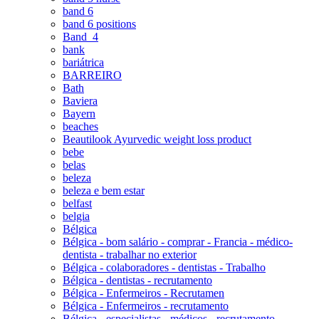
band 6
band 6 positions
Band_4
bank
bariátrica
BARREIRO
Bath
Baviera
Bayern
beaches
Beautilook Ayurvedic weight loss product
bebe
belas
beleza
beleza e bem estar
belfast
belgia
Bélgica
Bélgica - bom salário - comprar - Francia - médico-
dentista - trabalhar no exterior
Bélgica - colaboradores - dentistas - Trabalho
Bélgica - dentistas - recrutamento
Bélgica - Enfermeiros - Recrutamen
Bélgica - Enfermeiros - recrutamento
Bélgica - especialistas - médicos - recrutamento