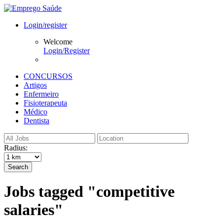
Login/register
Welcome
Login/Register
CONCURSOS
Artigos
Enfermeiro
Fisioterapeuta
Médico
Dentista
Radius:
Search
Jobs tagged "competitive
salaries"