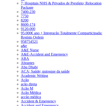
7; Hospitais NHS & Privados de Prestígio; Relocation
Package
7400-230
7750
8200
8600-174
9120-000
95.000€ ano + Integração Totalmente Comparticipada:
Registo Ordem
958754521
a&e
A&E Nurse
A&E-Accident and Emergency
ABA
Abrantes
Abu Dhabi
ACA; Saúde; quiosque da saúde
Academic Writing
Ação
ação direta
Ação M
Ação Médica
acção médica
Accident & Emergency
Accident and Emergency