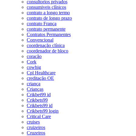
consultorios privados
consumiveis clínicos
contrato a longo termo
contrato de longo prazo
contrato França
contrato permanente
Contratos Permanentes
Convencional
coordenação clínica
coordenador de bloco
coração
Cork
cowhig
Cpl Healthcare
creditação OE
criança
Crianças
Crikbet99 id
Crikbets99
Crikbets99 id
Crikbets99 login
Critical Care
cruises
cruizeiros
Cruzeiros