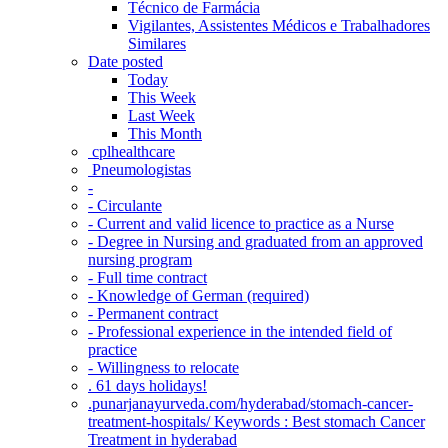
Técnico de Farmácia
Vigilantes, Assistentes Médicos e Trabalhadores
Similares
Date posted
Today
This Week
Last Week
This Month
‎ cplhealthcare‬
Pneumologistas
-
- Circulante
- Current and valid licence to practice as a Nurse
- Degree in Nursing and graduated from an approved
nursing program
- Full time contract
- Knowledge of German (required)
- Permanent contract
- Professional experience in the intended field of
practice
- Willingness to relocate
. 61 days holidays!
.punarjanayurveda.com/hyderabad/stomach-cancer-
treatment-hospitals/ Keywords : Best stomach Cancer
Treatment in hyderabad