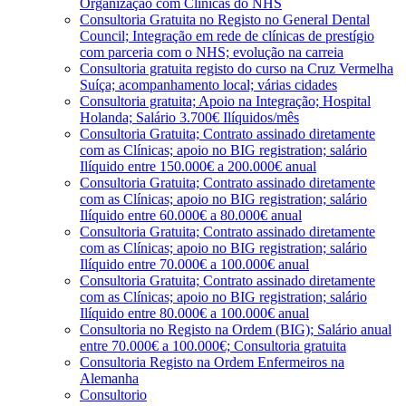
Organização com Clínicas do NHS
Consultoria Gratuita no Registo no General Dental
Council; Integração em rede de clínicas de prestígio
com parceria com o NHS; evolução na carreia
Consultoria gratuita registo do curso na Cruz Vermelha
Suíça; acompanhamento local; várias cidades
Consultoria gratuita; Apoio na Integração; Hospital
Holanda; Salário 3.700€ Ilíquidos/mês
Consultoria Gratuita; Contrato assinado diretamente
com as Clínicas; apoio no BIG registration; salário
Ilíquido entre 150.000€ a 200.000€ anual
Consultoria Gratuita; Contrato assinado diretamente
com as Clínicas; apoio no BIG registration; salário
Ilíquido entre 60.000€ a 80.000€ anual
Consultoria Gratuita; Contrato assinado diretamente
com as Clínicas; apoio no BIG registration; salário
Ilíquido entre 70.000€ a 100.000€ anual
Consultoria Gratuita; Contrato assinado diretamente
com as Clínicas; apoio no BIG registration; salário
Ilíquido entre 80.000€ a 100.000€ anual
Consultoria no Registo na Ordem (BIG); Salário anual
entre 70.000€ a 100.000€; Consultoria gratuita
Consultoria Registo na Ordem Enfermeiros na
Alemanha
Consultorio