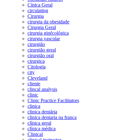
Cínica Geral
circulating
Cirurgia
cirurgia da obesidade
Cirurgia Geral
cirurgia ginécológica
cirurgia vascular
cirurgião
cirurgião geral
cirurgião oral
cirurgica
Citologia
city
Cleveland
cliente
clincal analysis
clinic
Clinic Practice Facilitators
clinica
clinica dentária
clinica dentaria na frança
clínica geral
clínica médica
Clinical
clinical instructor