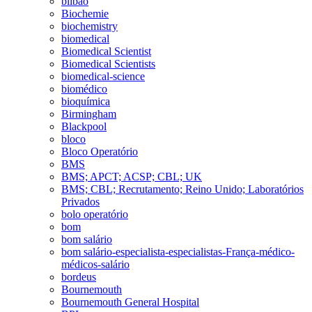
bilbao
Biochemie
biochemistry
biomedical
Biomedical Scientist
Biomedical Scientists
biomedical-science
biomédico
bioquímica
Birmingham
Blackpool
bloco
Bloco Operatório
BMS
BMS; APCT; ACSP; CBL; UK
BMS; CBL; Recrutamento; Reino Unido; Laboratórios
Privados
bolo operatório
bom
bom salário
bom salário-especialista-especialistas-França-médico-
médicos-salário
bordeus
Bournemouth
Bournemouth General Hospital