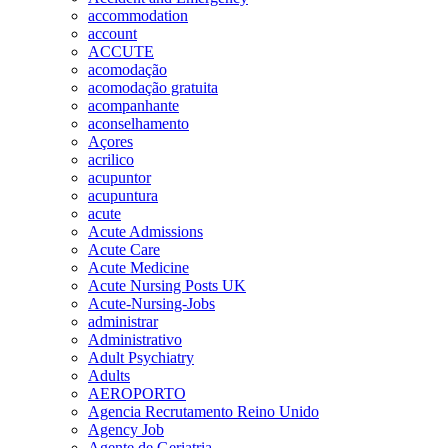
accommodation
account
ACCUTE
acomodação
acomodação gratuita
acompanhante
aconselhamento
Açores
acrilico
acupuntor
acupuntura
acute
Acute Admissions
Acute Care
Acute Medicine
Acute Nursing Posts UK
Acute-Nursing-Jobs
administrar
Administrativo
Adult Psychiatry
Adults
AEROPORTO
Agencia Recrutamento Reino Unido
Agency Job
Agente de Geriatria