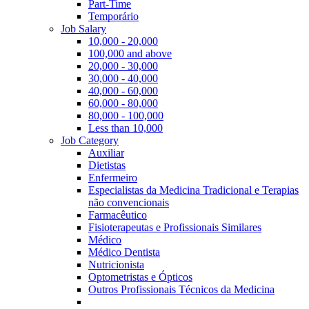
Part-Time
Temporário
Job Salary
10,000 - 20,000
100,000 and above
20,000 - 30,000
30,000 - 40,000
40,000 - 60,000
60,000 - 80,000
80,000 - 100,000
Less than 10,000
Job Category
Auxiliar
Dietistas
Enfermeiro
Especialistas da Medicina Tradicional e Terapias
não convencionais
Farmacêutico
Fisioterapeutas e Profissionais Similares
Médico
Médico Dentista
Nutricionista
Optometristas e Ópticos
Outros Profissionais Técnicos da Medicina