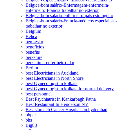
Bélgica-bom salário-Enfermagem-enfermeira-
enfermeiro-Francia-trabalhar no exterior
Bélgica-bom salário-enfermeiro-país estrangeiro
Bélgica-bom salário-Francia-médicos especialista-
trabalhar no exterior
Belgium
Bélica
bem-estar
benefícios
benefits
berkshire
berkshire - enfermeiro - lar
Berlim
best Electricians in Auckland
best Electricians in North Shore
best Gynecologist in kolkata
best Gynecologist in kolkata for normal delivery
best personnel
Best Psychiatrist In Kankarbagh Patna
Best Restaurant In Henderson NV
Best stomach Cancer Hospitals in hyderabad
bhpal
bhs
Big88