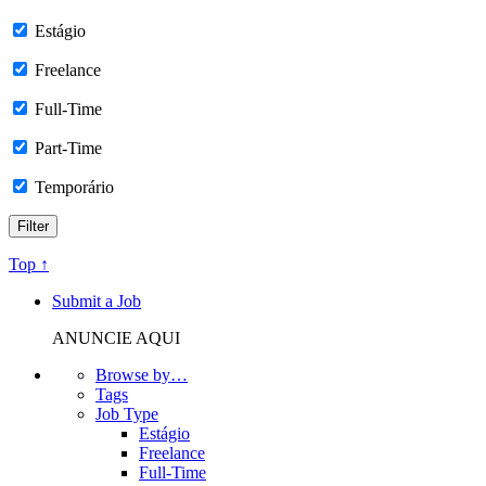
Estágio
Freelance
Full-Time
Part-Time
Temporário
Top ↑
Submit a Job
ANUNCIE AQUI
Browse by…
Tags
Job Type
Estágio
Freelance
Full-Time