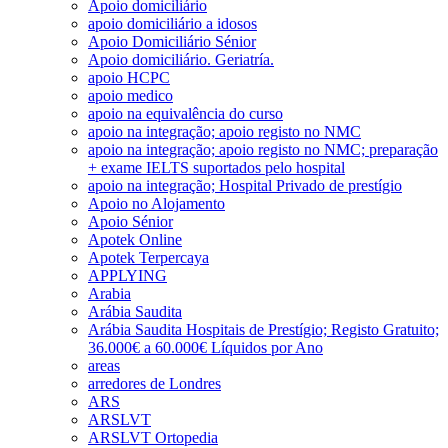
Apoio domiciliário
apoio domiciliário a idosos
Apoio Domiciliário Sénior
Apoio domiciliário. Geriatría.
apoio HCPC
apoio medico
apoio na equivalência do curso
apoio na integração; apoio registo no NMC
apoio na integração; apoio registo no NMC; preparação
+ exame IELTS suportados pelo hospital
apoio na integração; Hospital Privado de prestígio
Apoio no Alojamento
Apoio Sénior
Apotek Online
Apotek Terpercaya
APPLYING
Arabia
Arábia Saudita
Arábia Saudita Hospitais de Prestígio; Registo Gratuito;
36.000€ a 60.000€ Líquidos por Ano
areas
arredores de Londres
ARS
ARSLVT
ARSLVT Ortopedia