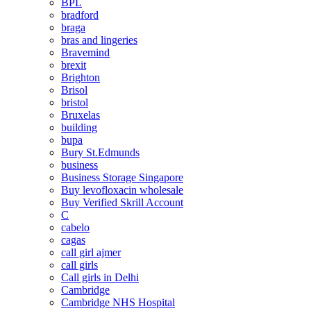
BPL
bradford
braga
bras and lingeries
Bravemind
brexit
Brighton
Brisol
bristol
Bruxelas
building
bupa
Bury St.Edmunds
business
Business Storage Singapore
Buy levofloxacin wholesale
Buy Verified Skrill Account
C
cabelo
cagas
call girl ajmer
call girls
Call girls in Delhi
Cambridge
Cambridge NHS Hospital