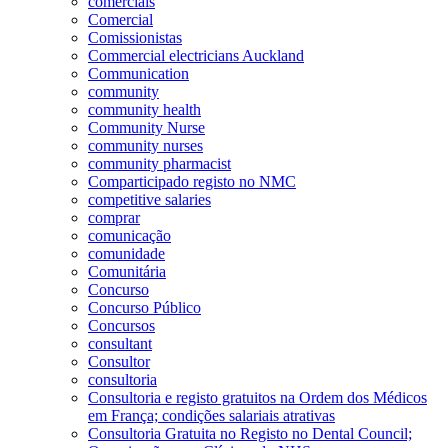
comerciais
Comercial
Comissionistas
Commercial electricians Auckland
Communication
community
community health
Community Nurse
community nurses
community pharmacist
Comparticipado registo no NMC
competitive salaries
comprar
comunicação
comunidade
Comunitária
Concurso
Concurso Público
Concursos
consultant
Consultor
consultoria
Consultoria e registo gratuitos na Ordem dos Médicos
em França; condições salariais atrativas
Consultoria Gratuita no Registo no Dental Council;