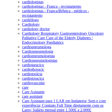
cardiologistas
cardiologistas - França - recrutamento
cardiologistas - França/Bélgica - médicos -
recrutamento
cardiólogo
Cardiology
cardiology doctor
Cardiology Respiratory Gastroenterology Oncology
Palliative Care Care of the Elderly Diabetes /
Endocrinology Paediatrics
cardiopneumologa
Cardiopneumologia
cardiopneumologista
Cardiopneumologistas
cardiotaracico
cardiothoracic
cardiotorácia
cardiotoracica
cardiovascular
care
Care Asistants
care assistant
Care Assistant para 1 LAR em Inglaterra; Sem e com
experiência; Contrato Full Time diretamente com os
Lares; Salário mensal entre 1.500£ a 2.000£