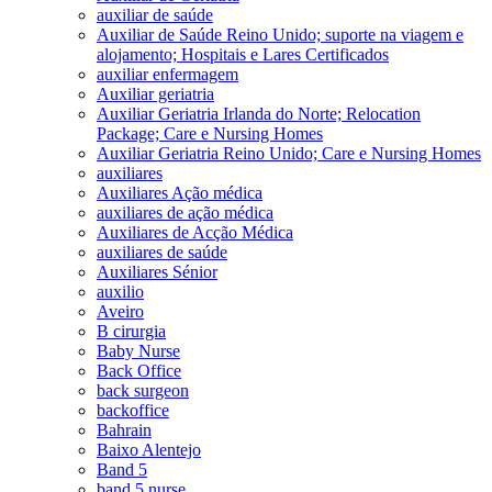
auxiliar de saúde
Auxiliar de Saúde Reino Unido; suporte na viagem e
alojamento; Hospitais e Lares Certificados
auxiliar enfermagem
Auxiliar geriatria
Auxiliar Geriatria Irlanda do Norte; Relocation
Package; Care e Nursing Homes
Auxiliar Geriatria Reino Unido; Care e Nursing Homes
auxiliares
Auxiliares Ação médica
auxiliares de ação médica
Auxiliares de Acção Médica
auxiliares de saúde
Auxiliares Sénior
auxilio
Aveiro
B cirurgia
Baby Nurse
Back Office
back surgeon
backoffice
Bahrain
Baixo Alentejo
Band 5
band 5 nurse