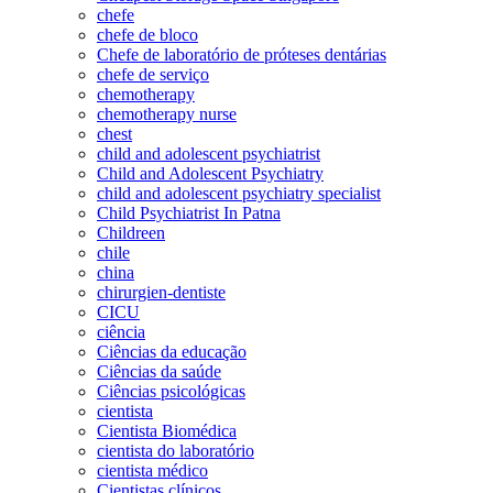
chefe
chefe de bloco
Chefe de laboratório de próteses dentárias
chefe de serviço
chemotherapy
chemotherapy nurse
chest
child and adolescent psychiatrist
Child and Adolescent Psychiatry
child and adolescent psychiatry specialist
Child Psychiatrist In Patna
Childreen
chile
china
chirurgien-dentiste
CICU
ciência
Ciências da educação
Ciências da saúde
Ciências psicológicas
cientista
Cientista Biomédica
cientista do laboratório
cientista médico
Cientistas clínicos