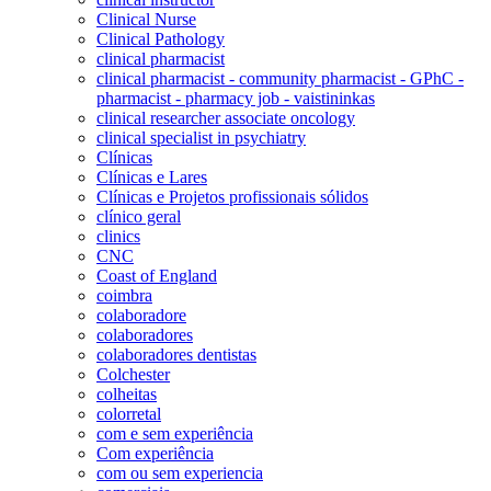
Clinical Nurse
Clinical Pathology
clinical pharmacist
clinical pharmacist - community pharmacist - GPhC -
pharmacist - pharmacy job - vaistininkas
clinical researcher associate oncology
clinical specialist in psychiatry
Clínicas
Clínicas e Lares
Clínicas e Projetos profissionais sólidos
clínico geral
clinics
CNC
Coast of England
coimbra
colaboradore
colaboradores
colaboradores dentistas
Colchester
colheitas
colorretal
com e sem experiência
Com experiência
com ou sem experiencia