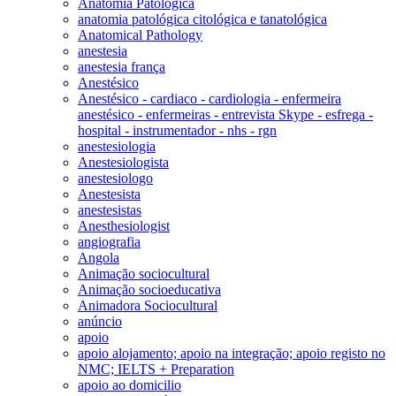
Anatomia Patológica
anatomia patológica citológica e tanatológica
Anatomical Pathology
anestesia
anestesia frança
Anestésico
Anestésico - cardiaco - cardiologia - enfermeira
anestésico - enfermeiras - entrevista Skype - esfrega -
hospital - instrumentador - nhs - rgn
anestesiologia
Anestesiologista
anestesiologo
Anestesista
anestesistas
Anesthesiologist
angiografia
Angola
Animação sociocultural
Animação socioeducativa
Animadora Sociocultural
anúncio
apoio
apoio alojamento; apoio na integração; apoio registo no
NMC; IELTS + Preparation
apoio ao domicilio