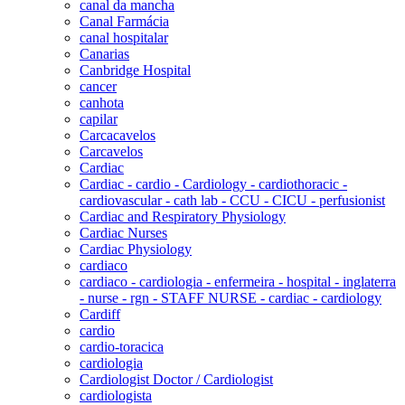
canal da mancha
Canal Farmácia
canal hospitalar
Canarias
Canbridge Hospital
cancer
canhota
capilar
Carcacavelos
Carcavelos
Cardiac
Cardiac - cardio - Cardiology - cardiothoracic -
cardiovascular - cath lab - CCU - CICU - perfusionist
Cardiac and Respiratory Physiology
Cardiac Nurses
Cardiac Physiology
cardiaco
cardiaco - cardiologia - enfermeira - hospital - inglaterra
- nurse - rgn - STAFF NURSE - cardiac - cardiology
Cardiff
cardio
cardio-toracica
cardiologia
Cardiologist Doctor / Cardiologist
cardiologista