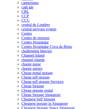
cateterismo
cath lab
CBL
CCP
CCU
central de Londres
central nervous system
Centro
Centro de repouso
Centro Hospitalar
Centro Hospitalar Cova da Beira
challenging bhavior
Channel Island
channel islands
charge nurse
charge nurses
Cheap rental storage
Cheap self storage
Cheap self storage Services
Cheap Storage
Cheap storage rental
Cheap Storage Singapore
Cheapest Self Storage
Cheapest storage in Singapore
Cheapest Storage Space Singapore