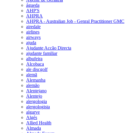
águeda
AHP'S
AHPRA
AHPRA - Australian Job - Genral Practitioner GMC
airedale
airlines
airways
ajuda
Ajudante Acção Directa
ajudante familiar
albufeira
Alcobaça
ale discgolf
alemã
Alemanha
alemão
Alentejano
Alentejo
alergologia
alergologista
algarve
Algés
Allied Health
Almada