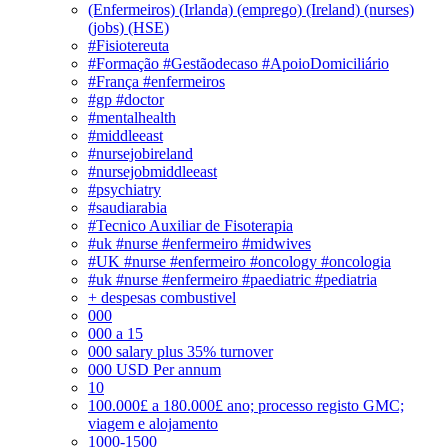
(Enfermeiros) (Irlanda) (emprego) (Ireland) (nurses)
(jobs) (HSE)
#Fisiotereuta
#Formação #Gestãodecaso #ApoioDomiciliário
#França #enfermeiros
#gp #doctor
#mentalhealth
#middleeast
#nursejobireland
#nursejobmiddleeast
#psychiatry
#saudiarabia
#Tecnico Auxiliar de Fisoterapia
#uk #nurse #enfermeiro #midwives
#UK #nurse #enfermeiro #oncology #oncologia
#uk #nurse #enfermeiro #paediatric #pediatria
+ despesas combustivel
000
000 a 15
000 salary plus 35% turnover
000 USD Per annum
10
100.000£ a 180.000£ ano; processo registo GMC;
viagem e alojamento
1000-1500