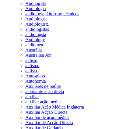
Audilogista
Audiologia
audiologia; Otorrino; técnicos
Audiologist
Audiologista
audiologistas
audiologsta
Audiology
audiometria
Austrália
Australian Job
autism
autismo
autista
Auto-glass
Autonomia
Auxiiares de Saúde
auxilar de ação direta
auxiliar
auxiliar ação médica
Auxiliar Ação Médica Inglaterra
Auxiliar Acção Directa
Auxiliar de ação médica
Auxiliar de Acção Directa
Auxiliar de Geriatria