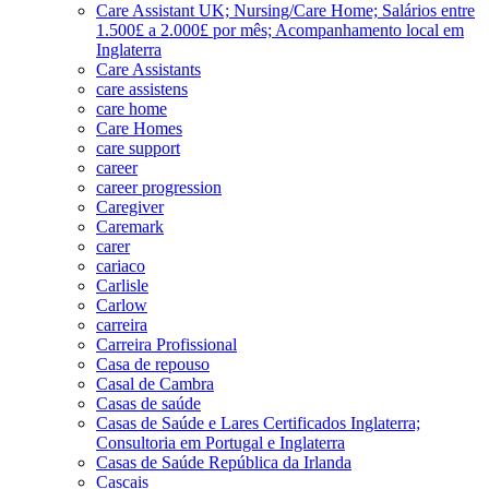
Care Assistant UK; Nursing/Care Home; Salários entre
1.500£ a 2.000£ por mês; Acompanhamento local em
Inglaterra
Care Assistants
care assistens
care home
Care Homes
care support
career
career progression
Caregiver
Caremark
carer
cariaco
Carlisle
Carlow
carreira
Carreira Profissional
Casa de repouso
Casal de Cambra
Casas de saúde
Casas de Saúde e Lares Certificados Inglaterra;
Consultoria em Portugal e Inglaterra
Casas de Saúde República da Irlanda
Cascais