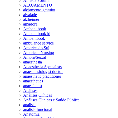
Almada Forum
ALOJAMENTO
alojamento gratuito
alvalade
alzheimer
amadora
Ambani book
Ambani book id
Ambanibook
ambulance service
America do Sul
American Nursing
Amora/Seixal
anaesthesia
Anaesthesia Specialists
anaesthesiologist doctor
anaesthetic practitioner
anaesthetics
anaesthetist
Análises
Análises Clínicas
Análises Clinicas e Saúde Pública
analista
analista funcional
Anatomia