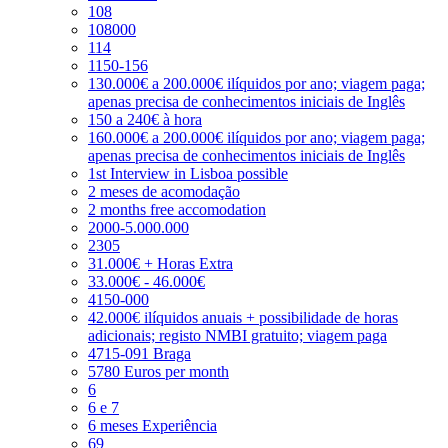
108
108000
114
1150-156
130.000€ a 200.000€ ilíquidos por ano; viagem paga;
apenas precisa de conhecimentos iniciais de Inglês
150 a 240€ à hora
160.000€ a 200.000€ ilíquidos por ano; viagem paga;
apenas precisa de conhecimentos iniciais de Inglês
1st Interview in Lisboa possible
2 meses de acomodação
2 months free accomodation
2000-5.000.000
2305
31.000€ + Horas Extra
33.000€ - 46.000€
4150-000
42.000€ ilíquidos anuais + possibilidade de horas
adicionais; registo NMBI gratuito; viagem paga
4715-091 Braga
5780 Euros per month
6
6 e 7
6 meses Experiência
69