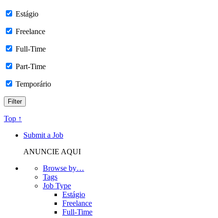
Estágio
Freelance
Full-Time
Part-Time
Temporário
Top ↑
Submit a Job
ANUNCIE AQUI
Browse by…
Tags
Job Type
Estágio
Freelance
Full-Time