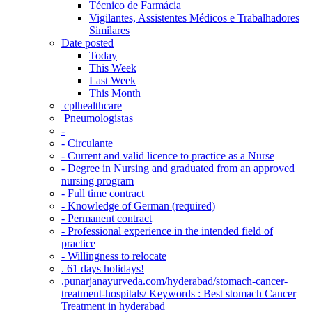
Técnico de Farmácia
Vigilantes, Assistentes Médicos e Trabalhadores
Similares
Date posted
Today
This Week
Last Week
This Month
‎ cplhealthcare‬
Pneumologistas
-
- Circulante
- Current and valid licence to practice as a Nurse
- Degree in Nursing and graduated from an approved
nursing program
- Full time contract
- Knowledge of German (required)
- Permanent contract
- Professional experience in the intended field of
practice
- Willingness to relocate
. 61 days holidays!
.punarjanayurveda.com/hyderabad/stomach-cancer-
treatment-hospitals/ Keywords : Best stomach Cancer
Treatment in hyderabad