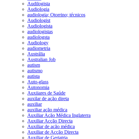
Audilogista
Audiologia
audiologia; Otorrino; técnicos
Audiologist
Audiologista
audiologistas
audiologsta
Audiology
audiometria
Austrália
Australian Job
autism
autismo
autista
Auto-glass
Autonomia
Auxiiares de Saúde
auxilar de ação direta
auxiliar
auxiliar ação médica
Auxiliar Ação Médica Inglaterra
Auxiliar Acção Directa
Auxiliar de ação médica
Auxiliar de Acção Directa
Auxiliar de Geriatria