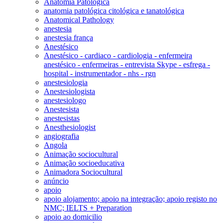
Anatomia Patológica
anatomia patológica citológica e tanatológica
Anatomical Pathology
anestesia
anestesia frança
Anestésico
Anestésico - cardiaco - cardiologia - enfermeira
anestésico - enfermeiras - entrevista Skype - esfrega -
hospital - instrumentador - nhs - rgn
anestesiologia
Anestesiologista
anestesiologo
Anestesista
anestesistas
Anesthesiologist
angiografia
Angola
Animação sociocultural
Animação socioeducativa
Animadora Sociocultural
anúncio
apoio
apoio alojamento; apoio na integração; apoio registo no
NMC; IELTS + Preparation
apoio ao domicilio