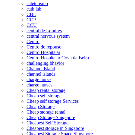
cateterismo
cath lab
CBL
CCP
CCU
central de Londres
central nervous system
Centro
Centro de repouso
Centro Hospitalar
Centro Hospitalar Cova da Beira
challenging bhavior
Channel Island
channel islands
charge nurse
charge nurses
Cheap rental storage
Cheap self storage
Cheap self storage Services
Cheap Storage
Cheap storage rental
Cheap Storage Singapore
Cheapest Self Storage
Cheapest storage in Singapore
Cheapest Storage Space Singapore