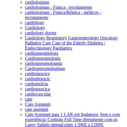
cardiologistas
cardiologistas - França - recrutamento
cardiologistas - França/Bélgica - médicos -
recrutamento
cardiólogo
Cardiology
cardiology doctor
Cardiology Respiratory Gastroenterology Oncology
Palliative Care Care of the Elderly Diabetes /
Endocrinology Paediatrics
cardiopneumologa
Cardiopneumologia
cardiopneumologista
Cardiopneumologistas
cardiotaracico
cardiothoracic
cardiotorácia
cardiotoracica
cardiovascular
care
Care Asistants
care assistant
Care Assistant para 1 LAR em Inglaterra; Sem e com
experiência; Contrato Full Time diretamente com os
Lares; Salário mensal entre 1.500£ a 2.000£