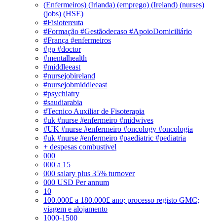
(Enfermeiros) (Irlanda) (emprego) (Ireland) (nurses)
(jobs) (HSE)
#Fisiotereuta
#Formação #Gestãodecaso #ApoioDomiciliário
#França #enfermeiros
#gp #doctor
#mentalhealth
#middleeast
#nursejobireland
#nursejobmiddleeast
#psychiatry
#saudiarabia
#Tecnico Auxiliar de Fisoterapia
#uk #nurse #enfermeiro #midwives
#UK #nurse #enfermeiro #oncology #oncologia
#uk #nurse #enfermeiro #paediatric #pediatria
+ despesas combustivel
000
000 a 15
000 salary plus 35% turnover
000 USD Per annum
10
100.000£ a 180.000£ ano; processo registo GMC;
viagem e alojamento
1000-1500