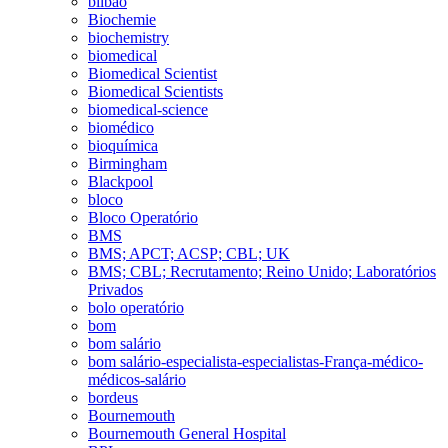
bilbao
Biochemie
biochemistry
biomedical
Biomedical Scientist
Biomedical Scientists
biomedical-science
biomédico
bioquímica
Birmingham
Blackpool
bloco
Bloco Operatório
BMS
BMS; APCT; ACSP; CBL; UK
BMS; CBL; Recrutamento; Reino Unido; Laboratórios
Privados
bolo operatório
bom
bom salário
bom salário-especialista-especialistas-França-médico-
médicos-salário
bordeus
Bournemouth
Bournemouth General Hospital