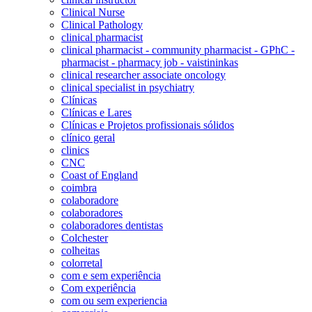
Clinical Nurse
Clinical Pathology
clinical pharmacist
clinical pharmacist - community pharmacist - GPhC -
pharmacist - pharmacy job - vaistininkas
clinical researcher associate oncology
clinical specialist in psychiatry
Clínicas
Clínicas e Lares
Clínicas e Projetos profissionais sólidos
clínico geral
clinics
CNC
Coast of England
coimbra
colaboradore
colaboradores
colaboradores dentistas
Colchester
colheitas
colorretal
com e sem experiência
Com experiência
com ou sem experiencia