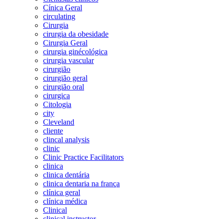
Cínica Geral
circulating
Cirurgia
cirurgia da obesidade
Cirurgia Geral
cirurgia ginécológica
cirurgia vascular
cirurgião
cirurgião geral
cirurgião oral
cirurgica
Citologia
city
Cleveland
cliente
clincal analysis
clinic
Clinic Practice Facilitators
clinica
clinica dentária
clinica dentaria na frança
clínica geral
clínica médica
Clinical
clinical instructor