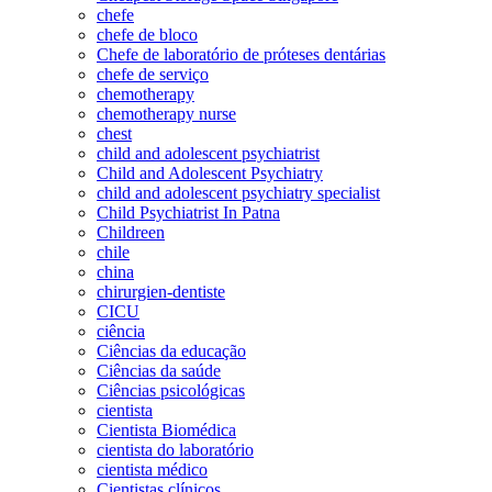
chefe
chefe de bloco
Chefe de laboratório de próteses dentárias
chefe de serviço
chemotherapy
chemotherapy nurse
chest
child and adolescent psychiatrist
Child and Adolescent Psychiatry
child and adolescent psychiatry specialist
Child Psychiatrist In Patna
Childreen
chile
china
chirurgien-dentiste
CICU
ciência
Ciências da educação
Ciências da saúde
Ciências psicológicas
cientista
Cientista Biomédica
cientista do laboratório
cientista médico
Cientistas clínicos