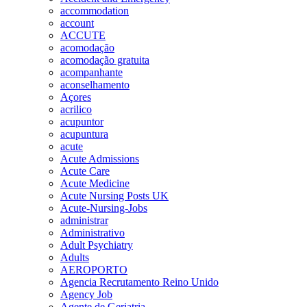
accommodation
account
ACCUTE
acomodação
acomodação gratuita
acompanhante
aconselhamento
Açores
acrilico
acupuntor
acupuntura
acute
Acute Admissions
Acute Care
Acute Medicine
Acute Nursing Posts UK
Acute-Nursing-Jobs
administrar
Administrativo
Adult Psychiatry
Adults
AEROPORTO
Agencia Recrutamento Reino Unido
Agency Job
Agente de Geriatria