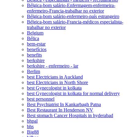
Bélgica-bom salário-Enfermagem-enfermeira-
enfermeiro-Francia-trabalhar no exterior
Bélgica-bom salário-enfermeiro-país estrangeiro
Bélgica-bom salário-Francia-médicos especialista-
trabalhar no exterior
Belgium
Bélica
bem-estar
benefícios
benefits
berkshire
berkshire - enfermeiro - lar
Berlim
best Electricians in Auckland
best Electricians in North Shore
best Gynecologist in kolkata
best Gynecologist in kolkata for normal delivery
best personnel
Best Psychiatrist In Kankarbagh Patna
Best Restaurant In Henderson NV
Best stomach Cancer Hospitals in hyderabad
bhpal
bhs
Big88