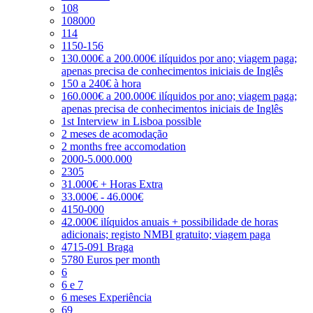
108
108000
114
1150-156
130.000€ a 200.000€ ilíquidos por ano; viagem paga;
apenas precisa de conhecimentos iniciais de Inglês
150 a 240€ à hora
160.000€ a 200.000€ ilíquidos por ano; viagem paga;
apenas precisa de conhecimentos iniciais de Inglês
1st Interview in Lisboa possible
2 meses de acomodação
2 months free accomodation
2000-5.000.000
2305
31.000€ + Horas Extra
33.000€ - 46.000€
4150-000
42.000€ ilíquidos anuais + possibilidade de horas
adicionais; registo NMBI gratuito; viagem paga
4715-091 Braga
5780 Euros per month
6
6 e 7
6 meses Experiência
69