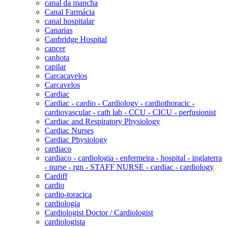
canal da mancha
Canal Farmácia
canal hospitalar
Canarias
Canbridge Hospital
cancer
canhota
capilar
Carcacavelos
Carcavelos
Cardiac
Cardiac - cardio - Cardiology - cardiothoracic -
cardiovascular - cath lab - CCU - CICU - perfusionist
Cardiac and Respiratory Physiology
Cardiac Nurses
Cardiac Physiology
cardiaco
cardiaco - cardiologia - enfermeira - hospital - inglaterra
- nurse - rgn - STAFF NURSE - cardiac - cardiology
Cardiff
cardio
cardio-toracica
cardiologia
Cardiologist Doctor / Cardiologist
cardiologista