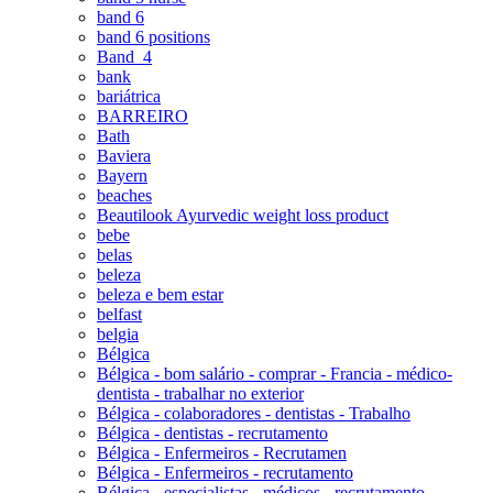
band 6
band 6 positions
Band_4
bank
bariátrica
BARREIRO
Bath
Baviera
Bayern
beaches
Beautilook Ayurvedic weight loss product
bebe
belas
beleza
beleza e bem estar
belfast
belgia
Bélgica
Bélgica - bom salário - comprar - Francia - médico-
dentista - trabalhar no exterior
Bélgica - colaboradores - dentistas - Trabalho
Bélgica - dentistas - recrutamento
Bélgica - Enfermeiros - Recrutamen
Bélgica - Enfermeiros - recrutamento
Bélgica - especialistas - médicos - recrutamento