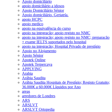
Apoio domiciliário
apoio domiciliário a idosos
Apoio Domiciliário Sénior
Apoio domiciliário. Geriatría.
apoio HCPC
apoio medico
apoio na equivalência do curso
apoio na integração; apoio registo no NMC
apoio na integração; apoio registo no NMC; preparação
+ exame IELTS suportados pelo hospital
apoio na integração; Hospital Privado de prestígio
Apoio no Alojamento
Apoio Sénior
Apotek Online
Apotek Terpercaya
APPLYING
Arabia
Arábia Saudita
Arábia Saudita Hospitais de Prestígio; Registo Gratuito;
36.000€ a 60.000€ Líquidos por Ano
areas
arredores de Londres
ARS
ARSLVT
ARSLVT Ortopedia