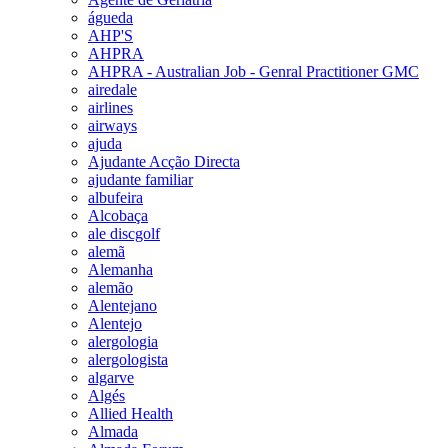
águeda
AHP'S
AHPRA
AHPRA - Australian Job - Genral Practitioner GMC
airedale
airlines
airways
ajuda
Ajudante Acção Directa
ajudante familiar
albufeira
Alcobaça
ale discgolf
alemã
Alemanha
alemão
Alentejano
Alentejo
alergologia
alergologista
algarve
Algés
Allied Health
Almada