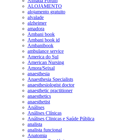
Almada Forum
ALOJAMENTO
alojamento gratuito
alvalade
alzheimer
amadora
Ambani book
Ambani book id
Ambanibook
ambulance service
America do Sul
American Nursing
Amora/Seixal
anaesthesia
Anaesthesia Specialists
anaesthesiologist doctor
anaesthetic practitioner
anaesthetics
anaesthetist
Análises
Análises Clínicas
Análises Clinicas e Saúde Pública
analista
analista funcional
Anatomia