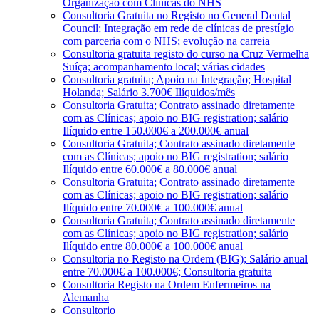
Organização com Clínicas do NHS
Consultoria Gratuita no Registo no General Dental
Council; Integração em rede de clínicas de prestígio
com parceria com o NHS; evolução na carreia
Consultoria gratuita registo do curso na Cruz Vermelha
Suíça; acompanhamento local; várias cidades
Consultoria gratuita; Apoio na Integração; Hospital
Holanda; Salário 3.700€ Ilíquidos/mês
Consultoria Gratuita; Contrato assinado diretamente
com as Clínicas; apoio no BIG registration; salário
Ilíquido entre 150.000€ a 200.000€ anual
Consultoria Gratuita; Contrato assinado diretamente
com as Clínicas; apoio no BIG registration; salário
Ilíquido entre 60.000€ a 80.000€ anual
Consultoria Gratuita; Contrato assinado diretamente
com as Clínicas; apoio no BIG registration; salário
Ilíquido entre 70.000€ a 100.000€ anual
Consultoria Gratuita; Contrato assinado diretamente
com as Clínicas; apoio no BIG registration; salário
Ilíquido entre 80.000€ a 100.000€ anual
Consultoria no Registo na Ordem (BIG); Salário anual
entre 70.000€ a 100.000€; Consultoria gratuita
Consultoria Registo na Ordem Enfermeiros na
Alemanha
Consultorio