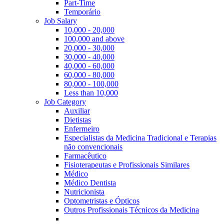
Part-Time
Temporário
Job Salary
10,000 - 20,000
100,000 and above
20,000 - 30,000
30,000 - 40,000
40,000 - 60,000
60,000 - 80,000
80,000 - 100,000
Less than 10,000
Job Category
Auxiliar
Dietistas
Enfermeiro
Especialistas da Medicina Tradicional e Terapias
não convencionais
Farmacêutico
Fisioterapeutas e Profissionais Similares
Médico
Médico Dentista
Nutricionista
Optometristas e Ópticos
Outros Profissionais Técnicos da Medicina