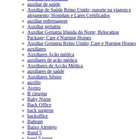
auxiliar de saúde
Auxiliar de Saúde Reino Unido; suporte na viagem e
alojamento; Hospitais e Lares Certificados
auxiliar enfermagem
Auxiliar geriatria
Auxiliar Geriatria Irlanda do Norte; Relocation
Package; Care e Nursing Homes
Auxiliar Geriatria Reino Unido; Care e Nursing Homes
auxiliares
Auxiliares Ação médica
auxiliares de ação médica
Auxiliares de Acção Médica
auxiliares de saúde
Auxiliares Sénior
auxilio
Aveiro
B cirurgia
Baby Nurse
Back Office
back surgeon
backoffice
Bahrain
Baixo Alentejo
Band 5
band 5 nurse