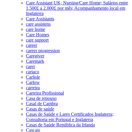
Care Assistant UK; Nursing/Care Home; Salários entre
1.500£ a 2.000£ por mês; Acompanhamento local em
Inglaterra
Care Assistants
care assistens
care home
Care Homes
care support
career
career progression
Caregiver
Caremark
carer
cariaco
Carlisle
Carlow
carreira
Carreira Profissional
Casa de repouso
Casal de Cambra
Casas de saúde
Casas de Saúde e Lares Certificados Inglaterra;
Consultoria em Portugal e Inglaterra
Casas de Saúde República da Irlanda
Cascais