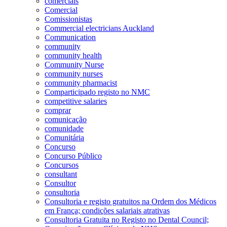
comerciais
Comercial
Comissionistas
Commercial electricians Auckland
Communication
community
community health
Community Nurse
community nurses
community pharmacist
Comparticipado registo no NMC
competitive salaries
comprar
comunicação
comunidade
Comunitária
Concurso
Concurso Público
Concursos
consultant
Consultor
consultoria
Consultoria e registo gratuitos na Ordem dos Médicos
em França; condições salariais atrativas
Consultoria Gratuita no Registo no Dental Council;