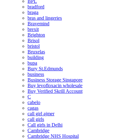
BPL
bradford
braga
bras and lingeries
Bravemind
brexit
Brighton
Brisol
bristol
Bruxelas
building
bupa
Bury St.Edmunds
business
Business Storage Singapore
Buy levofloxacin wholesale
Buy Verified Skrill Account
C
cabelo
cagas
call girl ajmer
call girls
Call girls in Delhi
Cambridge
Cambridge NHS Hospital