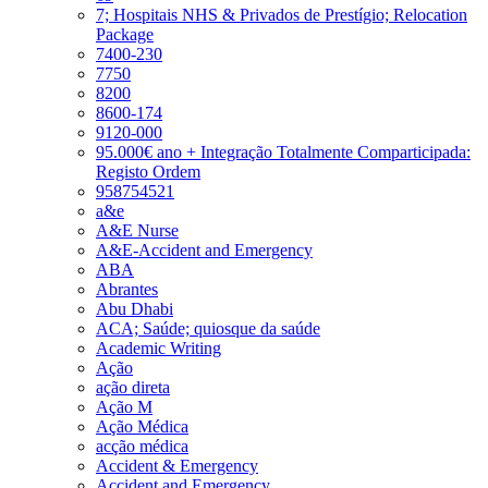
7; Hospitais NHS & Privados de Prestígio; Relocation
Package
7400-230
7750
8200
8600-174
9120-000
95.000€ ano + Integração Totalmente Comparticipada:
Registo Ordem
958754521
a&e
A&E Nurse
A&E-Accident and Emergency
ABA
Abrantes
Abu Dhabi
ACA; Saúde; quiosque da saúde
Academic Writing
Ação
ação direta
Ação M
Ação Médica
acção médica
Accident & Emergency
Accident and Emergency