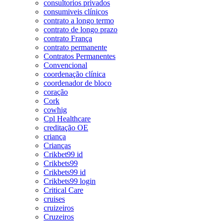
consultorios privados
consumiveis clínicos
contrato a longo termo
contrato de longo prazo
contrato França
contrato permanente
Contratos Permanentes
Convencional
coordenação clínica
coordenador de bloco
coração
Cork
cowhig
Cpl Healthcare
creditação OE
criança
Crianças
Crikbet99 id
Crikbets99
Crikbets99 id
Crikbets99 login
Critical Care
cruises
cruizeiros
Cruzeiros