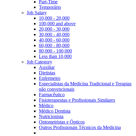
Part-Time
Temporário
Job Salary
10,000 - 20,000
100,000 and above
20,000 - 30,000
30,000 - 40,000
40,000 - 60,000
60,000 - 80,000
80,000 - 100,000
Less than 10,000
Job Category
Auxiliar
Dietistas
Enfermeiro
Especialistas da Medicina Tradicional e Terapias
não convencionais
Farmacêutico
Fisioterapeutas e Profissionais Similares
Médico
Médico Dentista
Nutricionista
Optometristas e Ópticos
Outros Profissionais Técnicos da Medicina