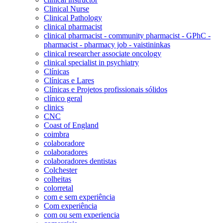
Clinical Nurse
Clinical Pathology
clinical pharmacist
clinical pharmacist - community pharmacist - GPhC -
pharmacist - pharmacy job - vaistininkas
clinical researcher associate oncology
clinical specialist in psychiatry
Clínicas
Clínicas e Lares
Clínicas e Projetos profissionais sólidos
clínico geral
clinics
CNC
Coast of England
coimbra
colaboradore
colaboradores
colaboradores dentistas
Colchester
colheitas
colorretal
com e sem experiência
Com experiência
com ou sem experiencia