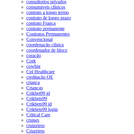
consultorios privados
consumiveis clínicos
contrato a longo termo
contrato de longo prazo
contrato França
contrato permanente
Contratos Permanentes
Convencional
coordenação clínica
coordenador de bloco
coração
Cork
cowhig
Cpl Healthcare
creditação OE
criança
Crianças
Crikbet99 id
Crikbets99
Crikbets99 id
Crikbets99 login
Critical Care
cruises
cruizeiros
Cruzeiros