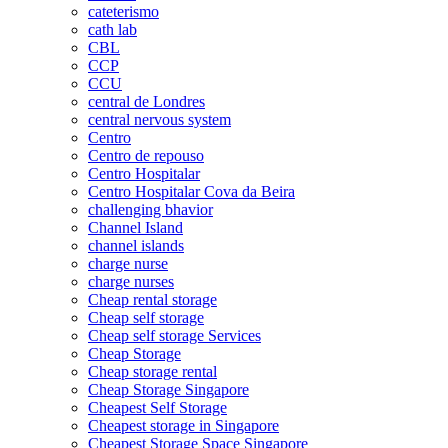
cateterismo
cath lab
CBL
CCP
CCU
central de Londres
central nervous system
Centro
Centro de repouso
Centro Hospitalar
Centro Hospitalar Cova da Beira
challenging bhavior
Channel Island
channel islands
charge nurse
charge nurses
Cheap rental storage
Cheap self storage
Cheap self storage Services
Cheap Storage
Cheap storage rental
Cheap Storage Singapore
Cheapest Self Storage
Cheapest storage in Singapore
Cheapest Storage Space Singapore