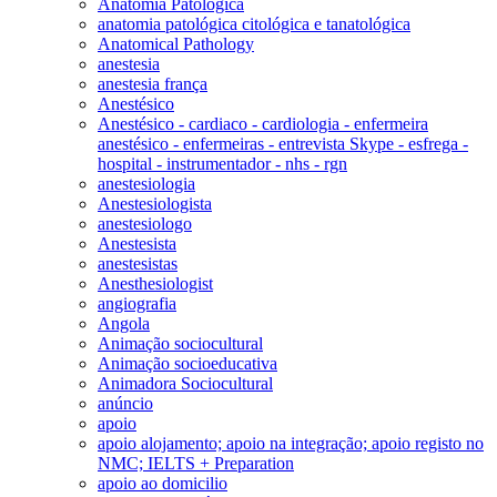
Anatomia Patológica
anatomia patológica citológica e tanatológica
Anatomical Pathology
anestesia
anestesia frança
Anestésico
Anestésico - cardiaco - cardiologia - enfermeira
anestésico - enfermeiras - entrevista Skype - esfrega -
hospital - instrumentador - nhs - rgn
anestesiologia
Anestesiologista
anestesiologo
Anestesista
anestesistas
Anesthesiologist
angiografia
Angola
Animação sociocultural
Animação socioeducativa
Animadora Sociocultural
anúncio
apoio
apoio alojamento; apoio na integração; apoio registo no
NMC; IELTS + Preparation
apoio ao domicilio