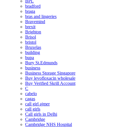
BPL
bradford
braga
bras and lingeries
Bravemind
brexit
Brighton
Brisol
bristol
Bruxelas
building
bupa
Bury St.Edmunds
business
Business Storage Singapore
Buy levofloxacin wholesale
Buy Verified Skrill Account
C
cabelo
cagas
call girl ajmer
call girls
Call girls in Delhi
Cambridge
Cambridge NHS Hospital