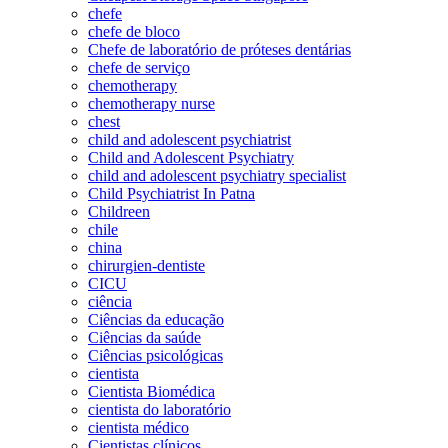
chefe
chefe de bloco
Chefe de laboratório de próteses dentárias
chefe de serviço
chemotherapy
chemotherapy nurse
chest
child and adolescent psychiatrist
Child and Adolescent Psychiatry
child and adolescent psychiatry specialist
Child Psychiatrist In Patna
Childreen
chile
china
chirurgien-dentiste
CICU
ciência
Ciências da educação
Ciências da saúde
Ciências psicológicas
cientista
Cientista Biomédica
cientista do laboratório
cientista médico
Cientistas clínicos