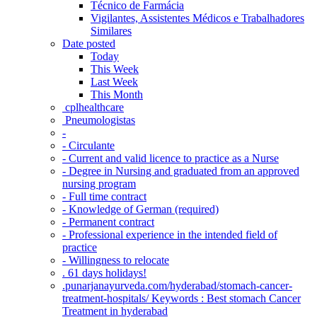
Técnico de Farmácia
Vigilantes, Assistentes Médicos e Trabalhadores
Similares
Date posted
Today
This Week
Last Week
This Month
‎ cplhealthcare‬
Pneumologistas
-
- Circulante
- Current and valid licence to practice as a Nurse
- Degree in Nursing and graduated from an approved
nursing program
- Full time contract
- Knowledge of German (required)
- Permanent contract
- Professional experience in the intended field of
practice
- Willingness to relocate
. 61 days holidays!
.punarjanayurveda.com/hyderabad/stomach-cancer-
treatment-hospitals/ Keywords : Best stomach Cancer
Treatment in hyderabad