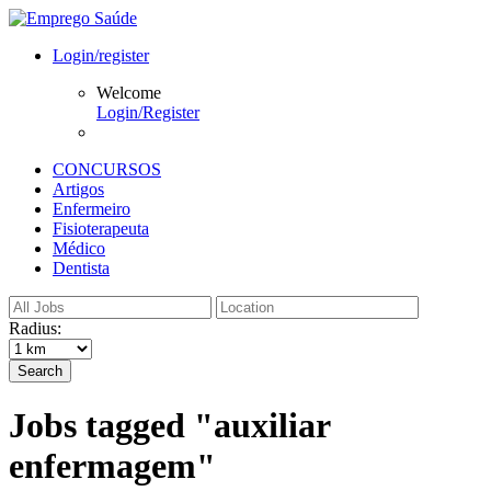
Login/register
Welcome
Login/Register
CONCURSOS
Artigos
Enfermeiro
Fisioterapeuta
Médico
Dentista
Radius:
Search
Jobs tagged "auxiliar
enfermagem"