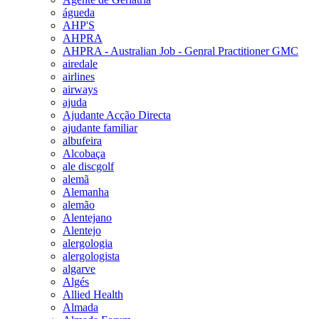
águeda
AHP'S
AHPRA
AHPRA - Australian Job - Genral Practitioner GMC
airedale
airlines
airways
ajuda
Ajudante Acção Directa
ajudante familiar
albufeira
Alcobaça
ale discgolf
alemã
Alemanha
alemão
Alentejano
Alentejo
alergologia
alergologista
algarve
Algés
Allied Health
Almada