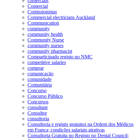
comerciais
Comercial
Comissionistas
Commercial electricians Auckland
Communication
community
community health
Community Nurse
community nurses
community pharmacist
Comparticipado registo no NMC
competitive salaries
comprar
comunicação
comunidade
Comunitária
Concurso
Concurso Público
Concursos
consultant
Consultor
consultoria
Consultoria e registo gratuitos na Ordem dos Médicos
em França; condições salariais atrativas
Consultoria Gratuita no Registo no Dental Council;