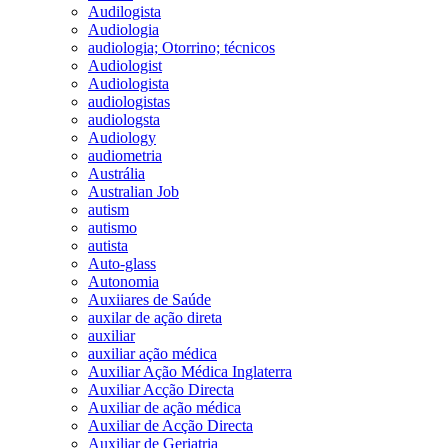
Audilogista
Audiologia
audiologia; Otorrino; técnicos
Audiologist
Audiologista
audiologistas
audiologsta
Audiology
audiometria
Austrália
Australian Job
autism
autismo
autista
Auto-glass
Autonomia
Auxiiares de Saúde
auxilar de ação direta
auxiliar
auxiliar ação médica
Auxiliar Ação Médica Inglaterra
Auxiliar Acção Directa
Auxiliar de ação médica
Auxiliar de Acção Directa
Auxiliar de Geriatria