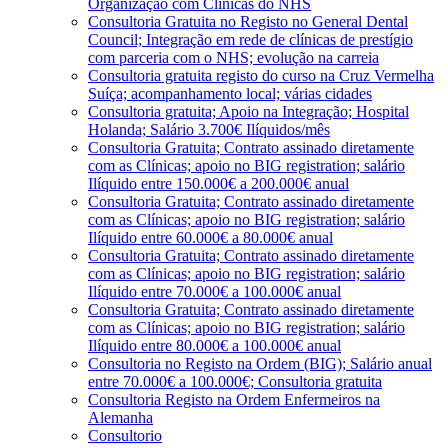
Organização com Clínicas do NHS
Consultoria Gratuita no Registo no General Dental
Council; Integração em rede de clínicas de prestígio
com parceria com o NHS; evolução na carreia
Consultoria gratuita registo do curso na Cruz Vermelha
Suíça; acompanhamento local; várias cidades
Consultoria gratuita; Apoio na Integração; Hospital
Holanda; Salário 3.700€ Ilíquidos/mês
Consultoria Gratuita; Contrato assinado diretamente
com as Clínicas; apoio no BIG registration; salário
Ilíquido entre 150.000€ a 200.000€ anual
Consultoria Gratuita; Contrato assinado diretamente
com as Clínicas; apoio no BIG registration; salário
Ilíquido entre 60.000€ a 80.000€ anual
Consultoria Gratuita; Contrato assinado diretamente
com as Clínicas; apoio no BIG registration; salário
Ilíquido entre 70.000€ a 100.000€ anual
Consultoria Gratuita; Contrato assinado diretamente
com as Clínicas; apoio no BIG registration; salário
Ilíquido entre 80.000€ a 100.000€ anual
Consultoria no Registo na Ordem (BIG); Salário anual
entre 70.000€ a 100.000€; Consultoria gratuita
Consultoria Registo na Ordem Enfermeiros na
Alemanha
Consultorio