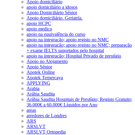
Apoio domiciliário
apoio domiciliário a idosos
Apoio Domiciliário Sénior
Apoio domiciliário. Geriatría.
apoio HCPC
apoio medico
apoio na equivalência do curso
apoio na integração; apoio registo no NMC
apoio na integração; apoio registo no NMC; preparação
+ exame IELTS suportados pelo hospital
apoio na integração; Hospital Privado de prestígio
Apoio no Alojamento
Apoio Sénior
Apotek Online
Apotek Terpercaya
APPLYING
Arabia
Arábia Saudita
Arábia Saudita Hospitais de Prestígio; Registo Gratuito;
36.000€ a 60.000€ Líquidos por Ano
areas
arredores de Londres
ARS
ARSLVT
ARSLVT Ortopedia