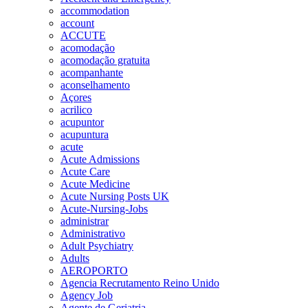
accommodation
account
ACCUTE
acomodação
acomodação gratuita
acompanhante
aconselhamento
Açores
acrilico
acupuntor
acupuntura
acute
Acute Admissions
Acute Care
Acute Medicine
Acute Nursing Posts UK
Acute-Nursing-Jobs
administrar
Administrativo
Adult Psychiatry
Adults
AEROPORTO
Agencia Recrutamento Reino Unido
Agency Job
Agente de Geriatria