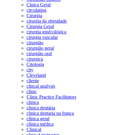
Cínica Geral
circulating
Cirurgia
cirurgia da obesidade
Cirurgia Geral
cirurgia ginécológica
cirurgia vascular
cirurgião
cirurgião geral
cirurgião oral
cirurgica
Citologia
city
Cleveland
cliente
clincal analysis
clinic
Clinic Practice Facilitators
clinica
clinica dentária
clinica dentaria na frança
clínica geral
clínica médica
Clinical
clinical instructor