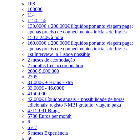
108
108000
114
1150-156
130.000€ a 200.000€ ilíquidos por ano; viagem paga;
apenas precisa de conhecimentos iniciais de Inglês
150 a 240€ à hora
160.000€ a 200.000€ ilíquidos por ano; viagem paga;
apenas precisa de conhecimentos iniciais de Inglês
1st Interview in Lisboa possible
2 meses de acomodação
2 months free accomodation
2000-5.000.000
2305
31.000€ + Horas Extra
33.000€ - 46.000€
4150-000
42.000€ ilíquidos anuais + possibilidade de horas
adicionais; registo NMBI gratuito; viagem paga
4715-091 Braga
5780 Euros per month
6
6 e 7
6 meses Experiência
69