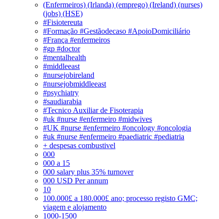
(Enfermeiros) (Irlanda) (emprego) (Ireland) (nurses)
(jobs) (HSE)
#Fisiotereuta
#Formação #Gestãodecaso #ApoioDomiciliário
#França #enfermeiros
#gp #doctor
#mentalhealth
#middleeast
#nursejobireland
#nursejobmiddleeast
#psychiatry
#saudiarabia
#Tecnico Auxiliar de Fisoterapia
#uk #nurse #enfermeiro #midwives
#UK #nurse #enfermeiro #oncology #oncologia
#uk #nurse #enfermeiro #paediatric #pediatria
+ despesas combustivel
000
000 a 15
000 salary plus 35% turnover
000 USD Per annum
10
100.000£ a 180.000£ ano; processo registo GMC;
viagem e alojamento
1000-1500