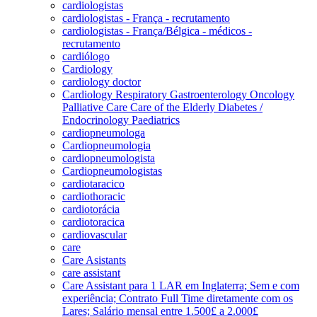
cardiologistas
cardiologistas - França - recrutamento
cardiologistas - França/Bélgica - médicos -
recrutamento
cardiólogo
Cardiology
cardiology doctor
Cardiology Respiratory Gastroenterology Oncology
Palliative Care Care of the Elderly Diabetes /
Endocrinology Paediatrics
cardiopneumologa
Cardiopneumologia
cardiopneumologista
Cardiopneumologistas
cardiotaracico
cardiothoracic
cardiotorácia
cardiotoracica
cardiovascular
care
Care Asistants
care assistant
Care Assistant para 1 LAR em Inglaterra; Sem e com
experiência; Contrato Full Time diretamente com os
Lares; Salário mensal entre 1.500£ a 2.000£