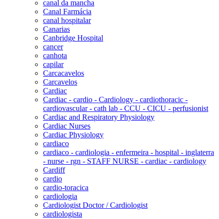
canal da mancha
Canal Farmácia
canal hospitalar
Canarias
Canbridge Hospital
cancer
canhota
capilar
Carcacavelos
Carcavelos
Cardiac
Cardiac - cardio - Cardiology - cardiothoracic -
cardiovascular - cath lab - CCU - CICU - perfusionist
Cardiac and Respiratory Physiology
Cardiac Nurses
Cardiac Physiology
cardiaco
cardiaco - cardiologia - enfermeira - hospital - inglaterra
- nurse - rgn - STAFF NURSE - cardiac - cardiology
Cardiff
cardio
cardio-toracica
cardiologia
Cardiologist Doctor / Cardiologist
cardiologista