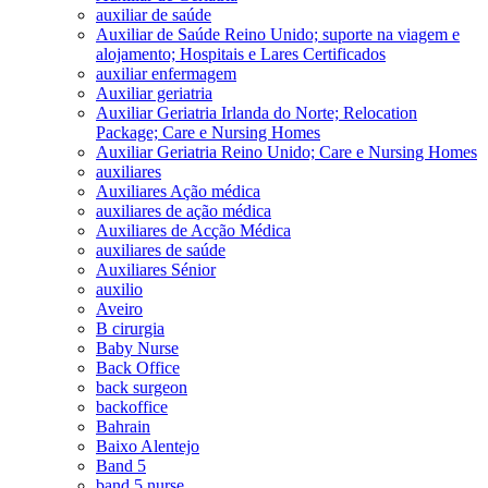
auxiliar de saúde
Auxiliar de Saúde Reino Unido; suporte na viagem e
alojamento; Hospitais e Lares Certificados
auxiliar enfermagem
Auxiliar geriatria
Auxiliar Geriatria Irlanda do Norte; Relocation
Package; Care e Nursing Homes
Auxiliar Geriatria Reino Unido; Care e Nursing Homes
auxiliares
Auxiliares Ação médica
auxiliares de ação médica
Auxiliares de Acção Médica
auxiliares de saúde
Auxiliares Sénior
auxilio
Aveiro
B cirurgia
Baby Nurse
Back Office
back surgeon
backoffice
Bahrain
Baixo Alentejo
Band 5
band 5 nurse