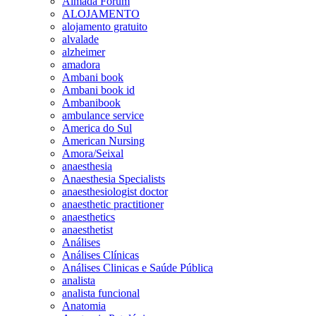
Almada Forum
ALOJAMENTO
alojamento gratuito
alvalade
alzheimer
amadora
Ambani book
Ambani book id
Ambanibook
ambulance service
America do Sul
American Nursing
Amora/Seixal
anaesthesia
Anaesthesia Specialists
anaesthesiologist doctor
anaesthetic practitioner
anaesthetics
anaesthetist
Análises
Análises Clínicas
Análises Clinicas e Saúde Pública
analista
analista funcional
Anatomia