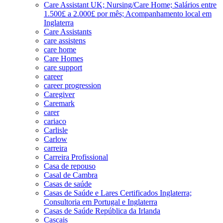
Care Assistant UK; Nursing/Care Home; Salários entre
1.500£ a 2.000£ por mês; Acompanhamento local em
Inglaterra
Care Assistants
care assistens
care home
Care Homes
care support
career
career progression
Caregiver
Caremark
carer
cariaco
Carlisle
Carlow
carreira
Carreira Profissional
Casa de repouso
Casal de Cambra
Casas de saúde
Casas de Saúde e Lares Certificados Inglaterra;
Consultoria em Portugal e Inglaterra
Casas de Saúde República da Irlanda
Cascais