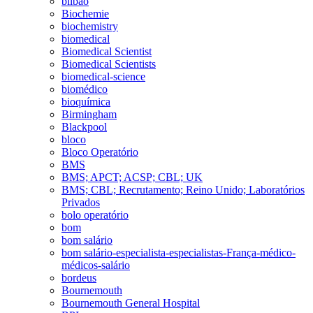
bilbao
Biochemie
biochemistry
biomedical
Biomedical Scientist
Biomedical Scientists
biomedical-science
biomédico
bioquímica
Birmingham
Blackpool
bloco
Bloco Operatório
BMS
BMS; APCT; ACSP; CBL; UK
BMS; CBL; Recrutamento; Reino Unido; Laboratórios
Privados
bolo operatório
bom
bom salário
bom salário-especialista-especialistas-França-médico-
médicos-salário
bordeus
Bournemouth
Bournemouth General Hospital