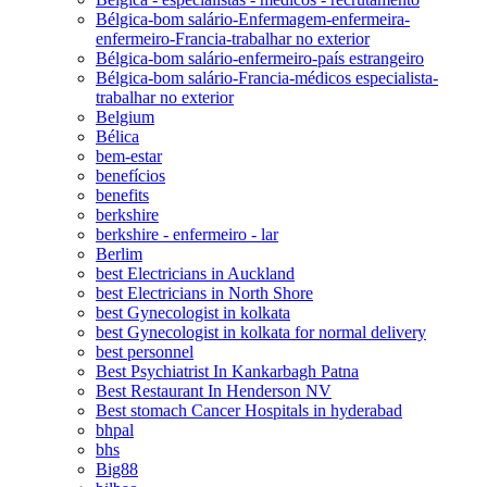
Bélgica-bom salário-Enfermagem-enfermeira-
enfermeiro-Francia-trabalhar no exterior
Bélgica-bom salário-enfermeiro-país estrangeiro
Bélgica-bom salário-Francia-médicos especialista-
trabalhar no exterior
Belgium
Bélica
bem-estar
benefícios
benefits
berkshire
berkshire - enfermeiro - lar
Berlim
best Electricians in Auckland
best Electricians in North Shore
best Gynecologist in kolkata
best Gynecologist in kolkata for normal delivery
best personnel
Best Psychiatrist In Kankarbagh Patna
Best Restaurant In Henderson NV
Best stomach Cancer Hospitals in hyderabad
bhpal
bhs
Big88