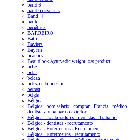
band 6
band 6 positions
Band_4
bank
bariátrica
BARREIRO
Bath
Baviera
Bayern
beaches
Beautilook Ayurvedic weight loss product
bebe
belas
beleza
beleza e bem estar
belfast
belgia
Bélgica
Bélgica - bom salário - comprar - Francia - médico-
dentista - trabalhar no exterior
Bélgica - colaboradores - dentistas - Trabalho
Bélgica - dentistas - recrutamento
Bélgica - Enfermeiros - Recrutamen
Bélgica - Enfermeiros - recrutamento
Bélgica - especialistas - médicos - recrutamento