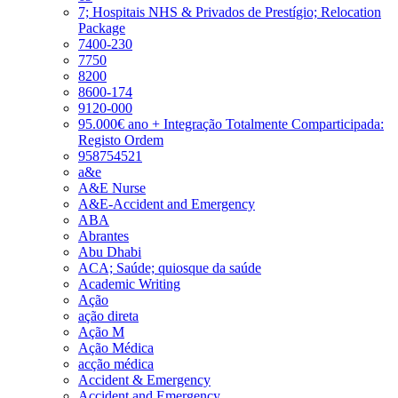
7; Hospitais NHS & Privados de Prestígio; Relocation
Package
7400-230
7750
8200
8600-174
9120-000
95.000€ ano + Integração Totalmente Comparticipada:
Registo Ordem
958754521
a&e
A&E Nurse
A&E-Accident and Emergency
ABA
Abrantes
Abu Dhabi
ACA; Saúde; quiosque da saúde
Academic Writing
Ação
ação direta
Ação M
Ação Médica
acção médica
Accident & Emergency
Accident and Emergency