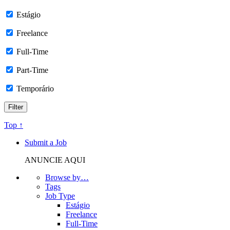
Estágio
Freelance
Full-Time
Part-Time
Temporário
Top ↑
Submit a Job
ANUNCIE AQUI
Browse by…
Tags
Job Type
Estágio
Freelance
Full-Time