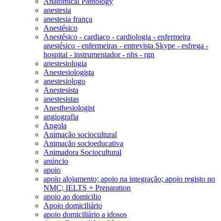
Anatomical Pathology
anestesia
anestesia frança
Anestésico
Anestésico - cardiaco - cardiologia - enfermeira
anestésico - enfermeiras - entrevista Skype - esfrega -
hospital - instrumentador - nhs - rgn
anestesiologia
Anestesiologista
anestesiologo
Anestesista
anestesistas
Anesthesiologist
angiografia
Angola
Animação sociocultural
Animação socioeducativa
Animadora Sociocultural
anúncio
apoio
apoio alojamento; apoio na integração; apoio registo no
NMC; IELTS + Preparation
apoio ao domicilio
Apoio domiciliário
apoio domiciliário a idosos