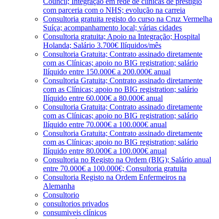
Council; Integração em rede de clínicas de prestígio
com parceria com o NHS; evolução na carreia
Consultoria gratuita registo do curso na Cruz Vermelha
Suíça; acompanhamento local; várias cidades
Consultoria gratuita; Apoio na Integração; Hospital
Holanda; Salário 3.700€ Ilíquidos/mês
Consultoria Gratuita; Contrato assinado diretamente
com as Clínicas; apoio no BIG registration; salário
Ilíquido entre 150.000€ a 200.000€ anual
Consultoria Gratuita; Contrato assinado diretamente
com as Clínicas; apoio no BIG registration; salário
Ilíquido entre 60.000€ a 80.000€ anual
Consultoria Gratuita; Contrato assinado diretamente
com as Clínicas; apoio no BIG registration; salário
Ilíquido entre 70.000€ a 100.000€ anual
Consultoria Gratuita; Contrato assinado diretamente
com as Clínicas; apoio no BIG registration; salário
Ilíquido entre 80.000€ a 100.000€ anual
Consultoria no Registo na Ordem (BIG); Salário anual
entre 70.000€ a 100.000€; Consultoria gratuita
Consultoria Registo na Ordem Enfermeiros na
Alemanha
Consultorio
consultorios privados
consumiveis clínicos