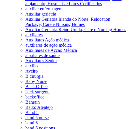
alojamento; Hospitais e Lares Certificados
auxiliar enfermagem
Auxiliar geriatria
Auxiliar Geriatria Irlanda do Norte; Relocation
Package; Care e Nursing Homes
Auxiliar Geriatria Reino Unido; Care e Nursing Homes
auxiliares
Auxiliares Ação médica
auxiliares de ação médica
Auxiliares de Acção Médica
auxiliares de saúde
Auxiliares Sénior
auxilio
Aveiro
B cirurgia
Baby Nurse
Back Office
back surgeon
backoffice
Bahrain
Baixo Alentejo
Band 5
band 5 nurse
band 6
band 6 positions