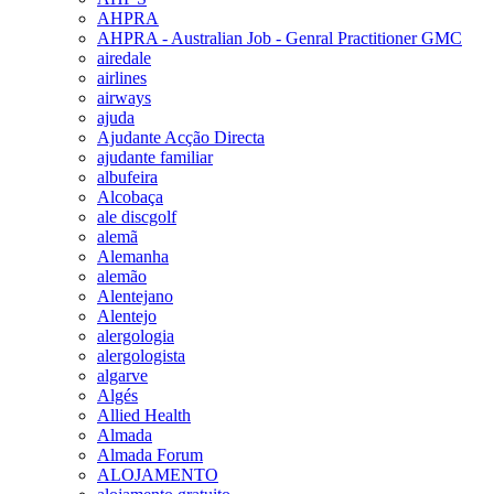
AHPRA
AHPRA - Australian Job - Genral Practitioner GMC
airedale
airlines
airways
ajuda
Ajudante Acção Directa
ajudante familiar
albufeira
Alcobaça
ale discgolf
alemã
Alemanha
alemão
Alentejano
Alentejo
alergologia
alergologista
algarve
Algés
Allied Health
Almada
Almada Forum
ALOJAMENTO