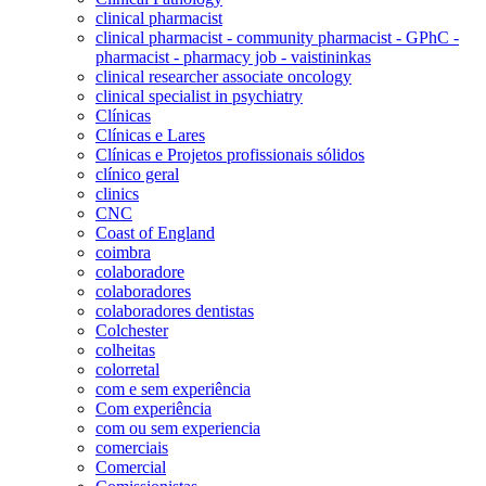
clinical pharmacist
clinical pharmacist - community pharmacist - GPhC -
pharmacist - pharmacy job - vaistininkas
clinical researcher associate oncology
clinical specialist in psychiatry
Clínicas
Clínicas e Lares
Clínicas e Projetos profissionais sólidos
clínico geral
clinics
CNC
Coast of England
coimbra
colaboradore
colaboradores
colaboradores dentistas
Colchester
colheitas
colorretal
com e sem experiência
Com experiência
com ou sem experiencia
comerciais
Comercial