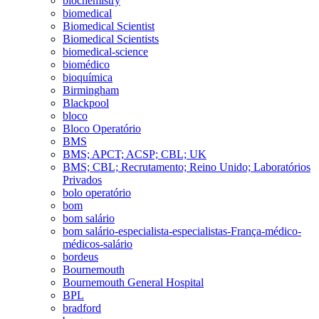
biochemistry
biomedical
Biomedical Scientist
Biomedical Scientists
biomedical-science
biomédico
bioquímica
Birmingham
Blackpool
bloco
Bloco Operatório
BMS
BMS; APCT; ACSP; CBL; UK
BMS; CBL; Recrutamento; Reino Unido; Laboratórios
Privados
bolo operatório
bom
bom salário
bom salário-especialista-especialistas-França-médico-
médicos-salário
bordeus
Bournemouth
Bournemouth General Hospital
BPL
bradford