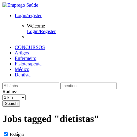
Login/register
Welcome
Login/Register
CONCURSOS
Artigos
Enfermeiro
Fisioterapeuta
Médico
Dentista
Radius:
Search
Jobs tagged "dietistas"
Estágio