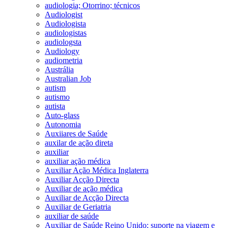
audiologia; Otorrino; técnicos
Audiologist
Audiologista
audiologistas
audiologsta
Audiology
audiometria
Austrália
Australian Job
autism
autismo
autista
Auto-glass
Autonomia
Auxiiares de Saúde
auxilar de ação direta
auxiliar
auxiliar ação médica
Auxiliar Ação Médica Inglaterra
Auxiliar Acção Directa
Auxiliar de ação médica
Auxiliar de Acção Directa
Auxiliar de Geriatria
auxiliar de saúde
Auxiliar de Saúde Reino Unido; suporte na viagem e