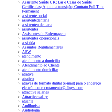
Assistente Saúde UK; Lar e Casas de Saúde
Certificadas; Apoio na transição; Contrato Full Time
Permanent
assistente social
assistentedentaria
assistenten dentaria
assistentes
Assistentes de Enfermagem
assistentes operacionais
assistida
Assuntos Regulamentares
ASW
atendimento
atendimento a domicílio
Atendimento ao Cliente
atendimento domiciliar
atrative
atrativo
através de formato digital (e-mail) para o endereço
electrónico: recrutamento@cligest.com
attractive salaries
Attractive salary
atuante
Audilogista
Audiologia