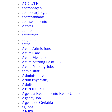
ACCUTE
acomodação
acomodação gratuita
acompanhante
aconselhamento
Açores
acrilico
acupuntor
acupuntura
acute
Acute Admissions
Acute Care
Acute Medicine
Acute Nursing Posts UK
Acute-Nursing-Jobs
administrar
Administrativo
Adult Psychiatry
Adults
AEROPORTO
Agencia Recrutamento Reino Unido
Agency Job
Agente de Geriatria
águeda
AHP'S