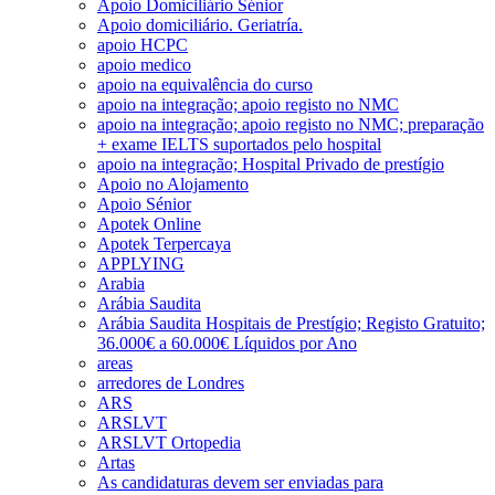
Apoio Domiciliário Sénior
Apoio domiciliário. Geriatría.
apoio HCPC
apoio medico
apoio na equivalência do curso
apoio na integração; apoio registo no NMC
apoio na integração; apoio registo no NMC; preparação
+ exame IELTS suportados pelo hospital
apoio na integração; Hospital Privado de prestígio
Apoio no Alojamento
Apoio Sénior
Apotek Online
Apotek Terpercaya
APPLYING
Arabia
Arábia Saudita
Arábia Saudita Hospitais de Prestígio; Registo Gratuito;
36.000€ a 60.000€ Líquidos por Ano
areas
arredores de Londres
ARS
ARSLVT
ARSLVT Ortopedia
Artas
As candidaturas devem ser enviadas para