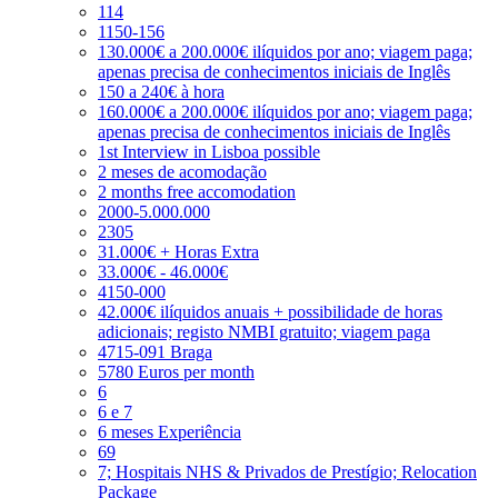
114
1150-156
130.000€ a 200.000€ ilíquidos por ano; viagem paga;
apenas precisa de conhecimentos iniciais de Inglês
150 a 240€ à hora
160.000€ a 200.000€ ilíquidos por ano; viagem paga;
apenas precisa de conhecimentos iniciais de Inglês
1st Interview in Lisboa possible
2 meses de acomodação
2 months free accomodation
2000-5.000.000
2305
31.000€ + Horas Extra
33.000€ - 46.000€
4150-000
42.000€ ilíquidos anuais + possibilidade de horas
adicionais; registo NMBI gratuito; viagem paga
4715-091 Braga
5780 Euros per month
6
6 e 7
6 meses Experiência
69
7; Hospitais NHS & Privados de Prestígio; Relocation
Package