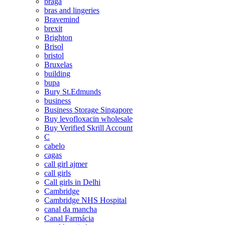
braga
bras and lingeries
Bravemind
brexit
Brighton
Brisol
bristol
Bruxelas
building
bupa
Bury St.Edmunds
business
Business Storage Singapore
Buy levofloxacin wholesale
Buy Verified Skrill Account
C
cabelo
cagas
call girl ajmer
call girls
Call girls in Delhi
Cambridge
Cambridge NHS Hospital
canal da mancha
Canal Farmácia