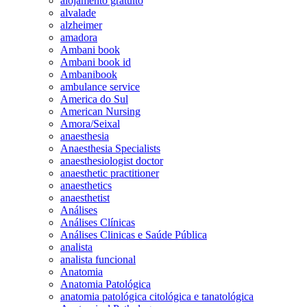
alojamento gratuito
alvalade
alzheimer
amadora
Ambani book
Ambani book id
Ambanibook
ambulance service
America do Sul
American Nursing
Amora/Seixal
anaesthesia
Anaesthesia Specialists
anaesthesiologist doctor
anaesthetic practitioner
anaesthetics
anaesthetist
Análises
Análises Clínicas
Análises Clinicas e Saúde Pública
analista
analista funcional
Anatomia
Anatomia Patológica
anatomia patológica citológica e tanatológica