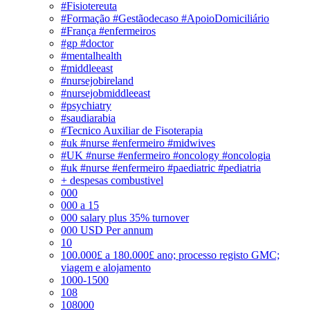
#Fisiotereuta
#Formação #Gestãodecaso #ApoioDomiciliário
#França #enfermeiros
#gp #doctor
#mentalhealth
#middleeast
#nursejobireland
#nursejobmiddleeast
#psychiatry
#saudiarabia
#Tecnico Auxiliar de Fisoterapia
#uk #nurse #enfermeiro #midwives
#UK #nurse #enfermeiro #oncology #oncologia
#uk #nurse #enfermeiro #paediatric #pediatria
+ despesas combustivel
000
000 a 15
000 salary plus 35% turnover
000 USD Per annum
10
100.000£ a 180.000£ ano; processo registo GMC;
viagem e alojamento
1000-1500
108
108000