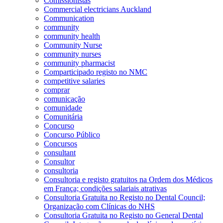
Comissionistas
Commercial electricians Auckland
Communication
community
community health
Community Nurse
community nurses
community pharmacist
Comparticipado registo no NMC
competitive salaries
comprar
comunicação
comunidade
Comunitária
Concurso
Concurso Público
Concursos
consultant
Consultor
consultoria
Consultoria e registo gratuitos na Ordem dos Médicos
em França; condições salariais atrativas
Consultoria Gratuita no Registo no Dental Council;
Organização com Clínicas do NHS
Consultoria Gratuita no Registo no General Dental