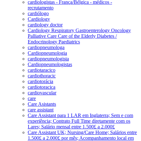
cardiologistas - França/Bélgica - médicos -
recrutamento
cardiólogo
Cardiology
cardiology doctor
Cardiology Respiratory Gastroenterology Oncology
Palliative Care Care of the Elderly Diabetes /
Endocrinology Paediatrics
cardiopneumologa
Cardiopneumologia
cardiopneumologista
Cardiopneumologistas
cardiotaracico
cardiothoracic
cardiotorácia
cardiotoracica
cardiovascular
care
Care Asistants
care assistant
Care Assistant para 1 LAR em Inglaterra; Sem e com
experiência; Contrato Full Time diretamente com os
Lares; Salário mensal entre 1.500£ a 2.000£
Care Assistant UK; Nursing/Care Home; Salários entre
1.500£ a 2.000£ por mês; Acompanhamento local em