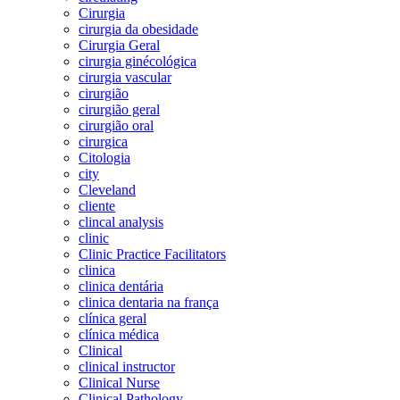
Cirurgia
cirurgia da obesidade
Cirurgia Geral
cirurgia ginécológica
cirurgia vascular
cirurgião
cirurgião geral
cirurgião oral
cirurgica
Citologia
city
Cleveland
cliente
clincal analysis
clinic
Clinic Practice Facilitators
clinica
clinica dentária
clinica dentaria na frança
clínica geral
clínica médica
Clinical
clinical instructor
Clinical Nurse
Clinical Pathology