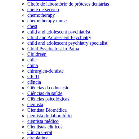
Chefe de laboratório de próteses dentárias
chefe de serviço
chemotherapy
chemotherapy nurse
chest
child and adolescent psychiatrist
Child and Adolescent Psychiatry
child and adolescent psychiatry specialist
Child Psychiatrist In Patna
Childreen
chile
china
chirurgien-dentiste
CICU
ciência
Ciências da educação
Ciências da saúde
Ciências psicológicas
cientista
Cientista Biomédica
cientista do laboratório
cientista médico
Cientistas clínicos
Cínica Geral
circulating