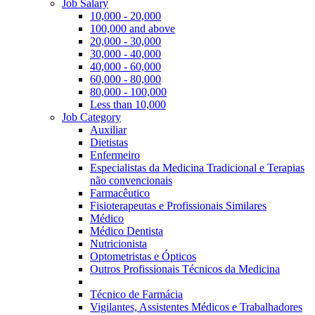
Job Salary
10,000 - 20,000
100,000 and above
20,000 - 30,000
30,000 - 40,000
40,000 - 60,000
60,000 - 80,000
80,000 - 100,000
Less than 10,000
Job Category
Auxiliar
Dietistas
Enfermeiro
Especialistas da Medicina Tradicional e Terapias
não convencionais
Farmacêutico
Fisioterapeutas e Profissionais Similares
Médico
Médico Dentista
Nutricionista
Optometristas e Ópticos
Outros Profissionais Técnicos da Medicina
Técnico de Farmácia
Vigilantes, Assistentes Médicos e Trabalhadores