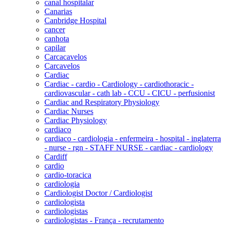
canal hospitalar
Canarias
Canbridge Hospital
cancer
canhota
capilar
Carcacavelos
Carcavelos
Cardiac
Cardiac - cardio - Cardiology - cardiothoracic -
cardiovascular - cath lab - CCU - CICU - perfusionist
Cardiac and Respiratory Physiology
Cardiac Nurses
Cardiac Physiology
cardiaco
cardiaco - cardiologia - enfermeira - hospital - inglaterra
- nurse - rgn - STAFF NURSE - cardiac - cardiology
Cardiff
cardio
cardio-toracica
cardiologia
Cardiologist Doctor / Cardiologist
cardiologista
cardiologistas
cardiologistas - França - recrutamento