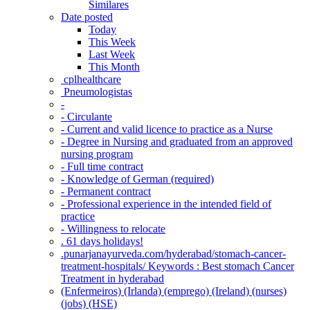
Similares
Date posted
Today
This Week
Last Week
This Month
‎ cplhealthcare‬
Pneumologistas
-
- Circulante
- Current and valid licence to practice as a Nurse
- Degree in Nursing and graduated from an approved
nursing program
- Full time contract
- Knowledge of German (required)
- Permanent contract
- Professional experience in the intended field of
practice
- Willingness to relocate
. 61 days holidays!
.punarjanayurveda.com/hyderabad/stomach-cancer-
treatment-hospitals/ Keywords : Best stomach Cancer
Treatment in hyderabad
(Enfermeiros) (Irlanda) (emprego) (Ireland) (nurses)
(jobs) (HSE)