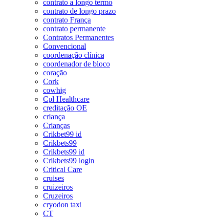
contrato a longo termo
contrato de longo prazo
contrato França
contrato permanente
Contratos Permanentes
Convencional
coordenação clínica
coordenador de bloco
coração
Cork
cowhig
Cpl Healthcare
creditação OE
criança
Crianças
Crikbet99 id
Crikbets99
Crikbets99 id
Crikbets99 login
Critical Care
cruises
cruizeiros
Cruzeiros
cryodon taxi
CT