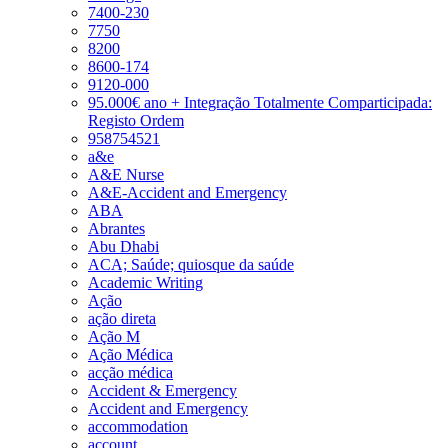
7400-230
7750
8200
8600-174
9120-000
95.000€ ano + Integração Totalmente Comparticipada:
Registo Ordem
958754521
a&e
A&E Nurse
A&E-Accident and Emergency
ABA
Abrantes
Abu Dhabi
ACA; Saúde; quiosque da saúde
Academic Writing
Ação
ação direta
Ação M
Ação Médica
acção médica
Accident & Emergency
Accident and Emergency
accommodation
account