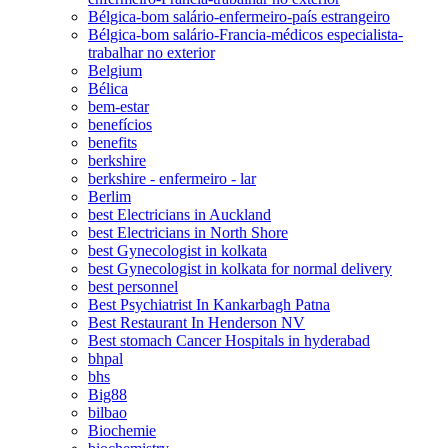
Bélgica-bom salário-enfermeiro-país estrangeiro
Bélgica-bom salário-Francia-médicos especialista-
trabalhar no exterior
Belgium
Bélica
bem-estar
benefícios
benefits
berkshire
berkshire - enfermeiro - lar
Berlim
best Electricians in Auckland
best Electricians in North Shore
best Gynecologist in kolkata
best Gynecologist in kolkata for normal delivery
best personnel
Best Psychiatrist In Kankarbagh Patna
Best Restaurant In Henderson NV
Best stomach Cancer Hospitals in hyderabad
bhpal
bhs
Big88
bilbao
Biochemie