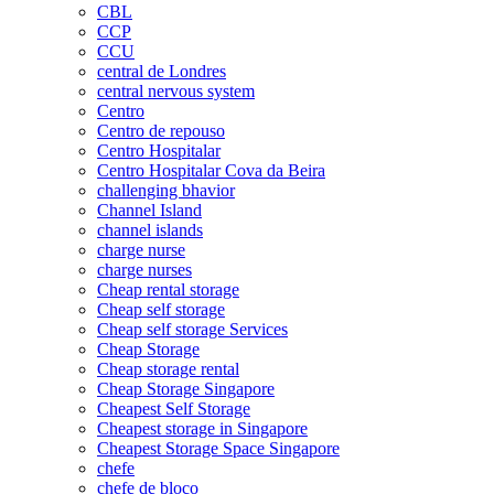
CBL
CCP
CCU
central de Londres
central nervous system
Centro
Centro de repouso
Centro Hospitalar
Centro Hospitalar Cova da Beira
challenging bhavior
Channel Island
channel islands
charge nurse
charge nurses
Cheap rental storage
Cheap self storage
Cheap self storage Services
Cheap Storage
Cheap storage rental
Cheap Storage Singapore
Cheapest Self Storage
Cheapest storage in Singapore
Cheapest Storage Space Singapore
chefe
chefe de bloco