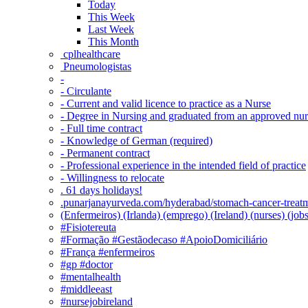
Today
This Week
Last Week
This Month
‎ cplhealthcare‬
Pneumologistas
-
- Circulante
- Current and valid licence to practice as a Nurse
- Degree in Nursing and graduated from an approved nu
- Full time contract
- Knowledge of German (required)
- Permanent contract
- Professional experience in the intended field of practice
- Willingness to relocate
. 61 days holidays!
.punarjanayurveda.com/hyderabad/stomach-cancer-treatm
(Enfermeiros) (Irlanda) (emprego) (Ireland) (nurses) (jo
#Fisiotereuta
#Formação #Gestãodecaso #ApoioDomiciliário
#França #enfermeiros
#gp #doctor
#mentalhealth
#middleeast
#nursejobireland