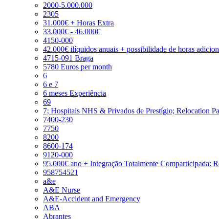
2000-5.000.000
2305
31.000€ + Horas Extra
33.000€ - 46.000€
4150-000
42.000€ ilíquidos anuais + possibilidade de horas adicio
4715-091 Braga
5780 Euros per month
6
6 e 7
6 meses Experiência
69
7; Hospitais NHS & Privados de Prestígio; Relocation P
7400-230
7750
8200
8600-174
9120-000
95.000€ ano + Integração Totalmente Comparticipada: 
958754521
a&e
A&E Nurse
A&E-Accident and Emergency
ABA
Abrantes