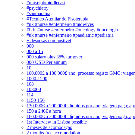
#nursejobmiddleeast
#psychiatry
#saudiarabia
#Tecnico Auxiliar de Fisoterapia
#uk #nurse #enfermeiro #midwives
#UK #nurse #enfermeiro #oncology #oncologia
#uk #nurse #enfermeiro #paediatric #pediatria
+ despesas combustivel
000
000 a 15
000 salary plus 35% turnover
000 USD Per annum
10
100.000£ a 180.000£ ano; processo registo GMC; viage
1000-1500
108
108000
114
1150-156
130.000€ a 200.000€ ilíquidos por ano; viagem paga; ape
150 a 240€ à hora
160.000€ a 200.000€ ilíquidos por ano; viagem paga; ape
1st Interview in Lisboa possible
2 meses de acomodação
2 months free accomodation