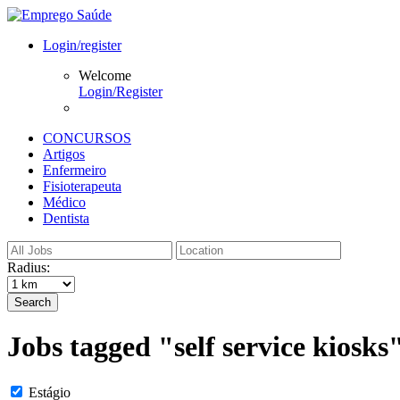
Login/register
Welcome
Login/Register
CONCURSOS
Artigos
Enfermeiro
Fisioterapeuta
Médico
Dentista
Radius:
Search
Jobs tagged "self service kiosks
Estágio