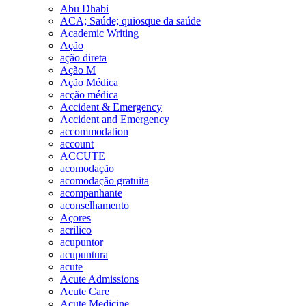
Abu Dhabi
ACA; Saúde; quiosque da saúde
Academic Writing
Ação
ação direta
Ação M
Ação Médica
acção médica
Accident & Emergency
Accident and Emergency
accommodation
account
ACCUTE
acomodação
acomodação gratuita
acompanhante
aconselhamento
Açores
acrilico
acupuntor
acupuntura
acute
Acute Admissions
Acute Care
Acute Medicine