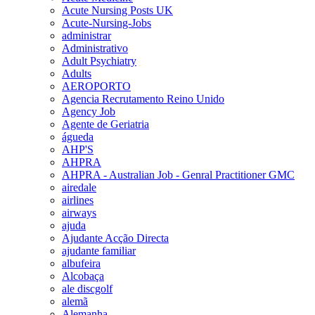
Acute Nursing Posts UK
Acute-Nursing-Jobs
administrar
Administrativo
Adult Psychiatry
Adults
AEROPORTO
Agencia Recrutamento Reino Unido
Agency Job
Agente de Geriatria
águeda
AHP'S
AHPRA
AHPRA - Australian Job - Genral Practitioner GMC
airedale
airlines
airways
ajuda
Ajudante Acção Directa
ajudante familiar
albufeira
Alcobaça
ale discgolf
alemã
Alemanha