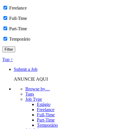
Freelance
Full-Time
Part-Time
Temporário
Top ↑
Submit a Job
ANUNCIE AQUI
Browse by…
Tags
Job Type
Estágio
Freelance
Full-Time
Part-Time
Temporário