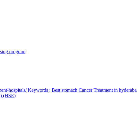
rsing program
ent-hospitals/ Keywords : Best stomach Cancer Treatment in hyderab
bs) (HSE)