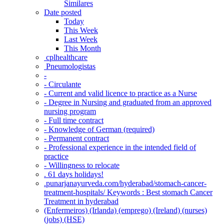
Similares
Date posted
Today
This Week
Last Week
This Month
‎ cplhealthcare‬
Pneumologistas
-
- Circulante
- Current and valid licence to practice as a Nurse
- Degree in Nursing and graduated from an approved
nursing program
- Full time contract
- Knowledge of German (required)
- Permanent contract
- Professional experience in the intended field of
practice
- Willingness to relocate
. 61 days holidays!
.punarjanayurveda.com/hyderabad/stomach-cancer-
treatment-hospitals/ Keywords : Best stomach Cancer
Treatment in hyderabad
(Enfermeiros) (Irlanda) (emprego) (Ireland) (nurses)
(jobs) (HSE)