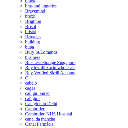
braga
bras and lingeries
Bravemind
brexit
Brighton
Brisol
bristol
Bruxelas
building
bupa
Bury St.Edmunds
business
Business Storage Singapore
Buy levofloxacin wholesale
Buy Verified Skrill Account
C
cabelo
cagas
call girl ajmer
call girls
Call girls in Delhi
Cambridge
Cambridge NHS Hospital
canal da mancha
Canal Farmácia