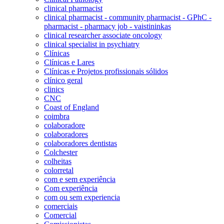
clinical pharmacist
clinical pharmacist - community pharmacist - GPhC -
pharmacist - pharmacy job - vaistininkas
clinical researcher associate oncology
clinical specialist in psychiatry
Clínicas
Clínicas e Lares
Clínicas e Projetos profissionais sólidos
clínico geral
clinics
CNC
Coast of England
coimbra
colaboradore
colaboradores
colaboradores dentistas
Colchester
colheitas
colorretal
com e sem experiência
Com experiência
com ou sem experiencia
comerciais
Comercial