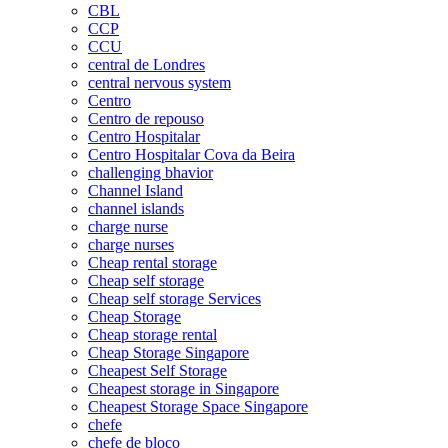
CBL
CCP
CCU
central de Londres
central nervous system
Centro
Centro de repouso
Centro Hospitalar
Centro Hospitalar Cova da Beira
challenging bhavior
Channel Island
channel islands
charge nurse
charge nurses
Cheap rental storage
Cheap self storage
Cheap self storage Services
Cheap Storage
Cheap storage rental
Cheap Storage Singapore
Cheapest Self Storage
Cheapest storage in Singapore
Cheapest Storage Space Singapore
chefe
chefe de bloco