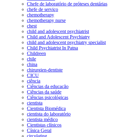
Chefe de laboratório de próteses dentárias
chefe de serviço
chemotherapy
chemotherapy nurse
chest
child and adolescent psychiatrist
Child and Adolescent Psychiatry
child and adolescent psychiatry specialist
Child Psychiatrist In Patna
Childreen
chile
china
chirurgien-dentiste
CICU
ciência
Ciências da educação
Ciências da saúde
Ciências psicológicas
cientista
Cientista Biomédica
cientista do laboratório
cientista médico
Cientistas clínicos
Cínica Geral
circulating