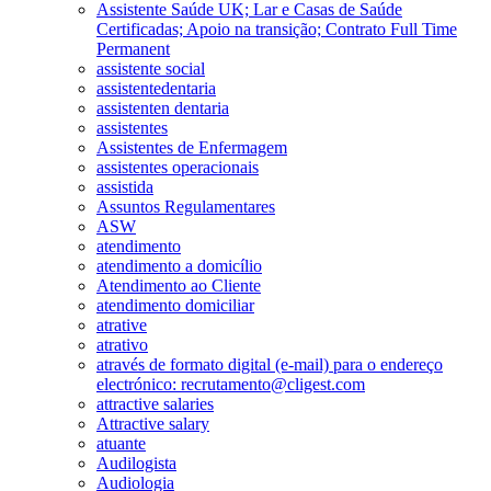
Assistente Saúde UK; Lar e Casas de Saúde
Certificadas; Apoio na transição; Contrato Full Time
Permanent
assistente social
assistentedentaria
assistenten dentaria
assistentes
Assistentes de Enfermagem
assistentes operacionais
assistida
Assuntos Regulamentares
ASW
atendimento
atendimento a domicílio
Atendimento ao Cliente
atendimento domiciliar
atrative
atrativo
através de formato digital (e-mail) para o endereço
electrónico: recrutamento@cligest.com
attractive salaries
Attractive salary
atuante
Audilogista
Audiologia