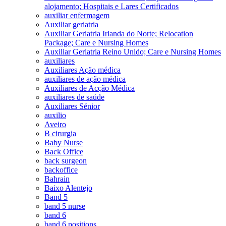
alojamento; Hospitais e Lares Certificados
auxiliar enfermagem
Auxiliar geriatria
Auxiliar Geriatria Irlanda do Norte; Relocation
Package; Care e Nursing Homes
Auxiliar Geriatria Reino Unido; Care e Nursing Homes
auxiliares
Auxiliares Ação médica
auxiliares de ação médica
Auxiliares de Acção Médica
auxiliares de saúde
Auxiliares Sénior
auxilio
Aveiro
B cirurgia
Baby Nurse
Back Office
back surgeon
backoffice
Bahrain
Baixo Alentejo
Band 5
band 5 nurse
band 6
band 6 positions