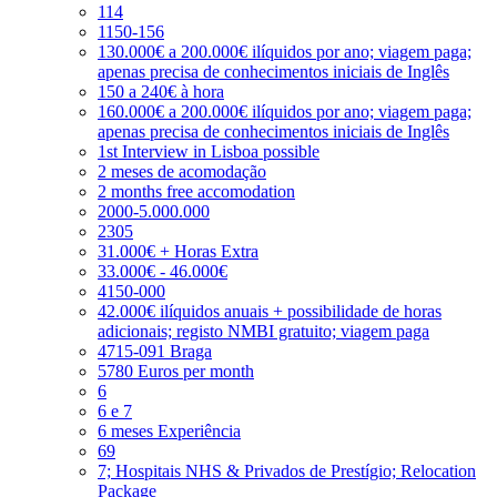
114
1150-156
130.000€ a 200.000€ ilíquidos por ano; viagem paga;
apenas precisa de conhecimentos iniciais de Inglês
150 a 240€ à hora
160.000€ a 200.000€ ilíquidos por ano; viagem paga;
apenas precisa de conhecimentos iniciais de Inglês
1st Interview in Lisboa possible
2 meses de acomodação
2 months free accomodation
2000-5.000.000
2305
31.000€ + Horas Extra
33.000€ - 46.000€
4150-000
42.000€ ilíquidos anuais + possibilidade de horas
adicionais; registo NMBI gratuito; viagem paga
4715-091 Braga
5780 Euros per month
6
6 e 7
6 meses Experiência
69
7; Hospitais NHS & Privados de Prestígio; Relocation
Package