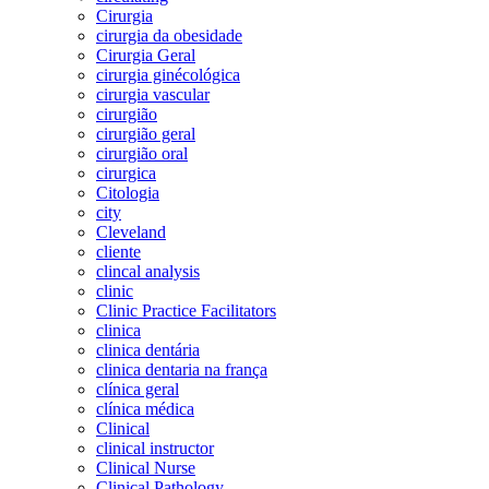
Cirurgia
cirurgia da obesidade
Cirurgia Geral
cirurgia ginécológica
cirurgia vascular
cirurgião
cirurgião geral
cirurgião oral
cirurgica
Citologia
city
Cleveland
cliente
clincal analysis
clinic
Clinic Practice Facilitators
clinica
clinica dentária
clinica dentaria na frança
clínica geral
clínica médica
Clinical
clinical instructor
Clinical Nurse
Clinical Pathology