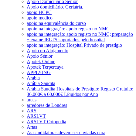
Apoio Domiciliário Sénior
Apoio domiciliário. Geriatría.
apoio HCPC
apoio medico
apoio na equivalência do curso
apoio na integração; apoio registo no NMC
apoio na integração; apoio registo no NMC; preparação
+ exame IELTS suportados pelo hospital
apoio na integração; Hospital Privado de prestígio
Apoio no Alojamento
Apoio Sénior
Apotek Online
Apotek Terpercaya
APPLYING
Arabia
Arábia Saudita
Arábia Saudita Hospitais de Prestígio; Registo Gratuito;
36.000€ a 60.000€ Líquidos por Ano
areas
arredores de Londres
ARS
ARSLVT
ARSLVT Ortopedia
Artas
As candidaturas devem ser enviadas para