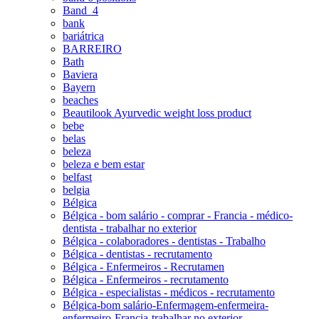
Band_4
bank
bariátrica
BARREIRO
Bath
Baviera
Bayern
beaches
Beautilook Ayurvedic weight loss product
bebe
belas
beleza
beleza e bem estar
belfast
belgia
Bélgica
Bélgica - bom salário - comprar - Francia - médico-
dentista - trabalhar no exterior
Bélgica - colaboradores - dentistas - Trabalho
Bélgica - dentistas - recrutamento
Bélgica - Enfermeiros - Recrutamen
Bélgica - Enfermeiros - recrutamento
Bélgica - especialistas - médicos - recrutamento
Bélgica-bom salário-Enfermagem-enfermeira-
enfermeiro-Francia-trabalhar no exterior