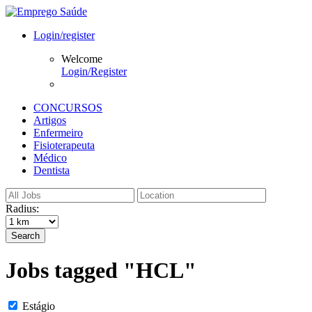
Login/register
Welcome
Login/Register
CONCURSOS
Artigos
Enfermeiro
Fisioterapeuta
Médico
Dentista
Radius:
Search
Jobs tagged "HCL"
Estágio