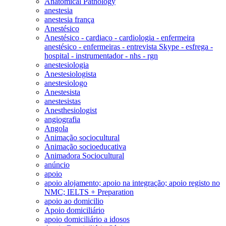
Anatomical Pathology
anestesia
anestesia frança
Anestésico
Anestésico - cardiaco - cardiologia - enfermeira
anestésico - enfermeiras - entrevista Skype - esfrega -
hospital - instrumentador - nhs - rgn
anestesiologia
Anestesiologista
anestesiologo
Anestesista
anestesistas
Anesthesiologist
angiografia
Angola
Animação sociocultural
Animação socioeducativa
Animadora Sociocultural
anúncio
apoio
apoio alojamento; apoio na integração; apoio registo no
NMC; IELTS + Preparation
apoio ao domicilio
Apoio domiciliário
apoio domiciliário a idosos