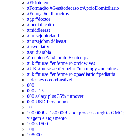
#Fisiotereuta
#Formação #Gestãodecaso #ApoioDomiciliário
#França #enfermeiros
#gp #doctor
#mentalhealth
#middleeast
#nursejobireland
#nursejobmiddleeast
#psychiatry
#saudiarabia
#Tecnico Auxiliar de Fisoterapia
#uk #nurse #enfermeiro #midwives
#UK #nurse #enfermeiro #oncology #oncologia
#uk #nurse #enfermeiro #paediatric #pediatria
+ despesas combustivel
000
000 a 15
000 salary plus 35% turnover
000 USD Per annum
10
100.000£ a 180.000£ ano; processo registo GMC;
viagem e alojamento
1000-1500
108
108000