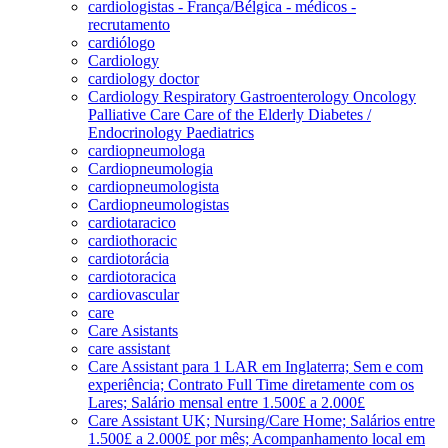
cardiologistas - França/Bélgica - médicos -
recrutamento
cardiólogo
Cardiology
cardiology doctor
Cardiology Respiratory Gastroenterology Oncology
Palliative Care Care of the Elderly Diabetes /
Endocrinology Paediatrics
cardiopneumologa
Cardiopneumologia
cardiopneumologista
Cardiopneumologistas
cardiotaracico
cardiothoracic
cardiotorácia
cardiotoracica
cardiovascular
care
Care Asistants
care assistant
Care Assistant para 1 LAR em Inglaterra; Sem e com
experiência; Contrato Full Time diretamente com os
Lares; Salário mensal entre 1.500£ a 2.000£
Care Assistant UK; Nursing/Care Home; Salários entre
1.500£ a 2.000£ por mês; Acompanhamento local em