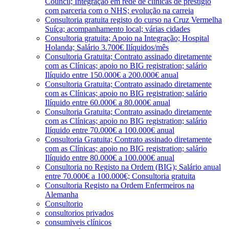
Council; Integração em rede de clínicas de prestígio
com parceria com o NHS; evolução na carreia
Consultoria gratuita registo do curso na Cruz Vermelha
Suíça; acompanhamento local; várias cidades
Consultoria gratuita; Apoio na Integração; Hospital
Holanda; Salário 3.700€ Ilíquidos/mês
Consultoria Gratuita; Contrato assinado diretamente
com as Clínicas; apoio no BIG registration; salário
Ilíquido entre 150.000€ a 200.000€ anual
Consultoria Gratuita; Contrato assinado diretamente
com as Clínicas; apoio no BIG registration; salário
Ilíquido entre 60.000€ a 80.000€ anual
Consultoria Gratuita; Contrato assinado diretamente
com as Clínicas; apoio no BIG registration; salário
Ilíquido entre 70.000€ a 100.000€ anual
Consultoria Gratuita; Contrato assinado diretamente
com as Clínicas; apoio no BIG registration; salário
Ilíquido entre 80.000€ a 100.000€ anual
Consultoria no Registo na Ordem (BIG); Salário anual
entre 70.000€ a 100.000€; Consultoria gratuita
Consultoria Registo na Ordem Enfermeiros na
Alemanha
Consultorio
consultorios privados
consumiveis clínicos