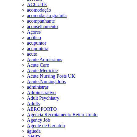
ACCUTE
acomodação
acomodação gratuita
acompanhante
aconselhamento
Açores
acrilico
acupuntor
acupuntura
acute
Acute Admissions
Acute Care
Acute Medicine
Acute Nursing Posts UK
Acute-Nursing-Jobs
administrar
Administrativo
Adult Psychiatry
Adults
AEROPORTO
Agencia Recrutamento Reino Unido
Agency Job
Agente de Geriatria
águeda
AHP'S