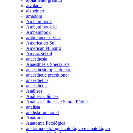
alojamento gratuito
alvalade
alzheimer
amadora
Ambani book
Ambani book id
Ambanibook
ambulance service
America do Sul
American Nursing
Amora/Seixal
anaesthesia
Anaesthesia Specialists
anaesthesiologist doctor
anaesthetic practitioner
anaesthetics
anaesthetist
Análises
Análises Clínicas
Análises Clinicas e Saúde Pública
analista
analista funcional
Anatomia
Anatomia Patológica
anatomia patológica citológica e tanatológica