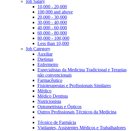
Job Salary
10,000 - 20,000
100,000 and above
20,000 - 30,000
30,000 - 40,000
40,000 - 60,000
60,000 - 80,000
80,000 - 100,000
Less than 10,000
Job Category
Auxiliar
Dietistas
Enfermeiro
Especialistas da Medicina Tradicional e Terapias
não convencionais
Farmacêutico
Fisioterapeutas e Profissionais Similares
Médico
Médico Dentista
Nutricionista
Optometristas e Ópticos
Outros Profissionais Técnicos da Medicina
Técnico de Farmácia
Vigilantes, Assistentes Médicos e Trabalhadores