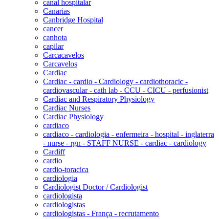
canal hospitalar
Canarias
Canbridge Hospital
cancer
canhota
capilar
Carcacavelos
Carcavelos
Cardiac
Cardiac - cardio - Cardiology - cardiothoracic -
cardiovascular - cath lab - CCU - CICU - perfusionist
Cardiac and Respiratory Physiology
Cardiac Nurses
Cardiac Physiology
cardiaco
cardiaco - cardiologia - enfermeira - hospital - inglaterra
- nurse - rgn - STAFF NURSE - cardiac - cardiology
Cardiff
cardio
cardio-toracica
cardiologia
Cardiologist Doctor / Cardiologist
cardiologista
cardiologistas
cardiologistas - França - recrutamento