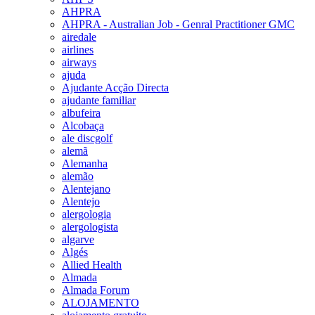
AHPRA
AHPRA - Australian Job - Genral Practitioner GMC
airedale
airlines
airways
ajuda
Ajudante Acção Directa
ajudante familiar
albufeira
Alcobaça
ale discgolf
alemã
Alemanha
alemão
Alentejano
Alentejo
alergologia
alergologista
algarve
Algés
Allied Health
Almada
Almada Forum
ALOJAMENTO