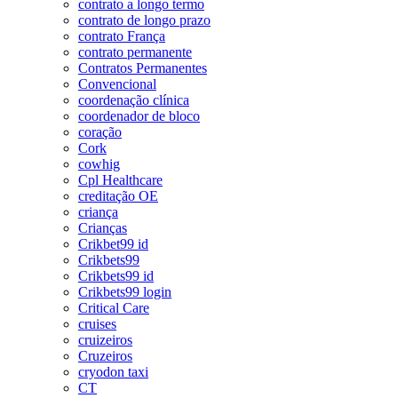
contrato a longo termo
contrato de longo prazo
contrato França
contrato permanente
Contratos Permanentes
Convencional
coordenação clínica
coordenador de bloco
coração
Cork
cowhig
Cpl Healthcare
creditação OE
criança
Crianças
Crikbet99 id
Crikbets99
Crikbets99 id
Crikbets99 login
Critical Care
cruises
cruizeiros
Cruzeiros
cryodon taxi
CT