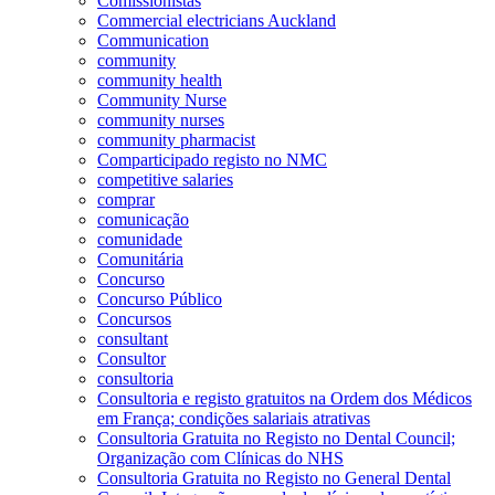
Comissionistas
Commercial electricians Auckland
Communication
community
community health
Community Nurse
community nurses
community pharmacist
Comparticipado registo no NMC
competitive salaries
comprar
comunicação
comunidade
Comunitária
Concurso
Concurso Público
Concursos
consultant
Consultor
consultoria
Consultoria e registo gratuitos na Ordem dos Médicos
em França; condições salariais atrativas
Consultoria Gratuita no Registo no Dental Council;
Organização com Clínicas do NHS
Consultoria Gratuita no Registo no General Dental