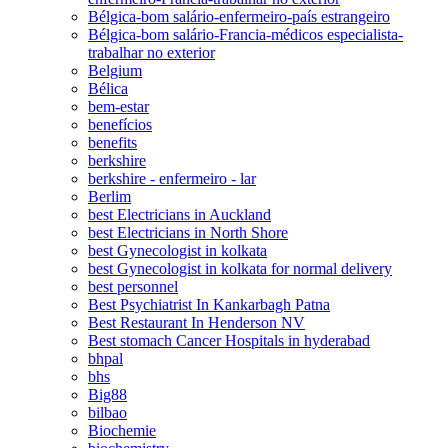
Bélgica-bom salário-enfermeiro-país estrangeiro
Bélgica-bom salário-Francia-médicos especialista-
trabalhar no exterior
Belgium
Bélica
bem-estar
benefícios
benefits
berkshire
berkshire - enfermeiro - lar
Berlim
best Electricians in Auckland
best Electricians in North Shore
best Gynecologist in kolkata
best Gynecologist in kolkata for normal delivery
best personnel
Best Psychiatrist In Kankarbagh Patna
Best Restaurant In Henderson NV
Best stomach Cancer Hospitals in hyderabad
bhpal
bhs
Big88
bilbao
Biochemie