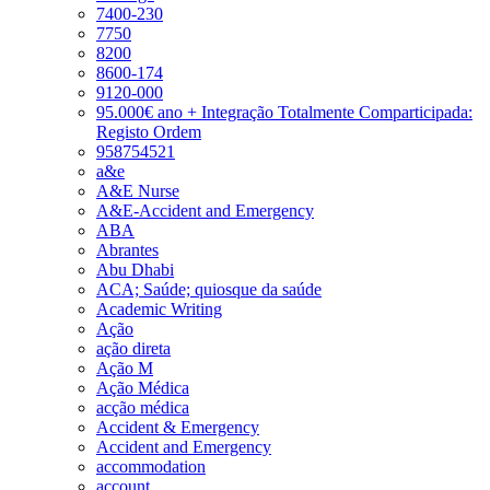
7400-230
7750
8200
8600-174
9120-000
95.000€ ano + Integração Totalmente Comparticipada:
Registo Ordem
958754521
a&e
A&E Nurse
A&E-Accident and Emergency
ABA
Abrantes
Abu Dhabi
ACA; Saúde; quiosque da saúde
Academic Writing
Ação
ação direta
Ação M
Ação Médica
acção médica
Accident & Emergency
Accident and Emergency
accommodation
account