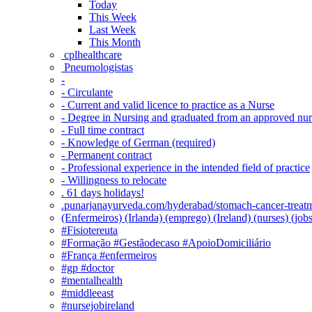
Today
This Week
Last Week
This Month
‎ cplhealthcare‬
Pneumologistas
-
- Circulante
- Current and valid licence to practice as a Nurse
- Degree in Nursing and graduated from an approved nu
- Full time contract
- Knowledge of German (required)
- Permanent contract
- Professional experience in the intended field of practice
- Willingness to relocate
. 61 days holidays!
.punarjanayurveda.com/hyderabad/stomach-cancer-treatm
(Enfermeiros) (Irlanda) (emprego) (Ireland) (nurses) (jo
#Fisiotereuta
#Formação #Gestãodecaso #ApoioDomiciliário
#França #enfermeiros
#gp #doctor
#mentalhealth
#middleeast
#nursejobireland