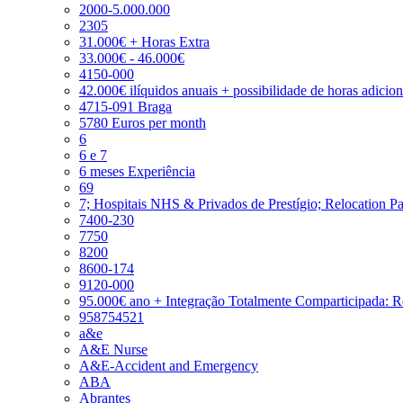
2000-5.000.000
2305
31.000€ + Horas Extra
33.000€ - 46.000€
4150-000
42.000€ ilíquidos anuais + possibilidade de horas adicio
4715-091 Braga
5780 Euros per month
6
6 e 7
6 meses Experiência
69
7; Hospitais NHS & Privados de Prestígio; Relocation P
7400-230
7750
8200
8600-174
9120-000
95.000€ ano + Integração Totalmente Comparticipada: 
958754521
a&e
A&E Nurse
A&E-Accident and Emergency
ABA
Abrantes