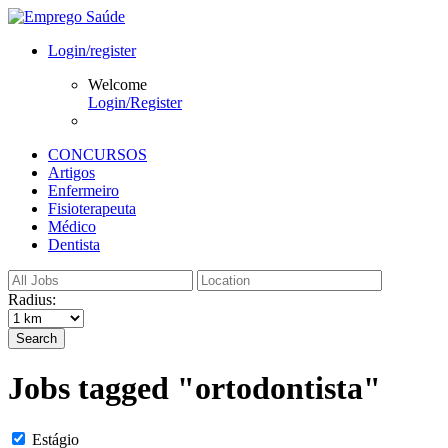
Login/register
Welcome
Login/Register
CONCURSOS
Artigos
Enfermeiro
Fisioterapeuta
Médico
Dentista
Radius:
Search
Jobs tagged "ortodontista"
Estágio