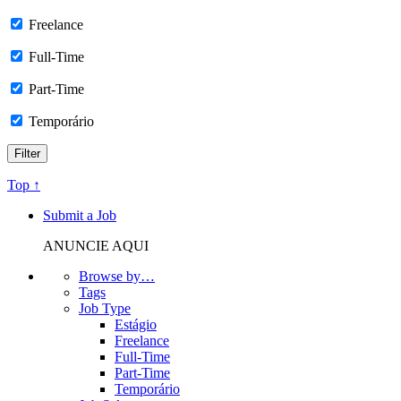
Freelance
Full-Time
Part-Time
Temporário
Top ↑
Submit a Job
ANUNCIE AQUI
Browse by…
Tags
Job Type
Estágio
Freelance
Full-Time
Part-Time
Temporário