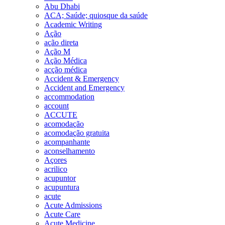
Abu Dhabi
ACA; Saúde; quiosque da saúde
Academic Writing
Ação
ação direta
Ação M
Ação Médica
acção médica
Accident & Emergency
Accident and Emergency
accommodation
account
ACCUTE
acomodação
acomodação gratuita
acompanhante
aconselhamento
Açores
acrilico
acupuntor
acupuntura
acute
Acute Admissions
Acute Care
Acute Medicine