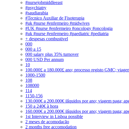
#nursejobmiddleeast
#psychiatry
#saudiarabia
#Tecnico Auxiliar de Fisoterapia
#uk #nurse #enfermeiro #midwives
#UK #nurse #enfermeiro #oncology #oncologia
#uk #nurse #enfermeiro #paediatric #pediatria
+ despesas combustivel
000
000 a 15
000 salary plus 35% turnover
000 USD Per annum
10
100.000£ a 180.000£ ano; processo registo GMC; viage
1000-1500
108
108000
114
1150-156
130.000€ a 200.000€ ilíquidos por ano; viagem paga; ape
150 a 240€ à hora
160.000€ a 200.000€ ilíquidos por ano; viagem paga; ape
1st Interview in Lisboa possible
2 meses de acomodação
2 months free accomodation