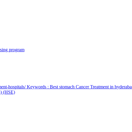
rsing program
ent-hospitals/ Keywords : Best stomach Cancer Treatment in hyderab
bs) (HSE)