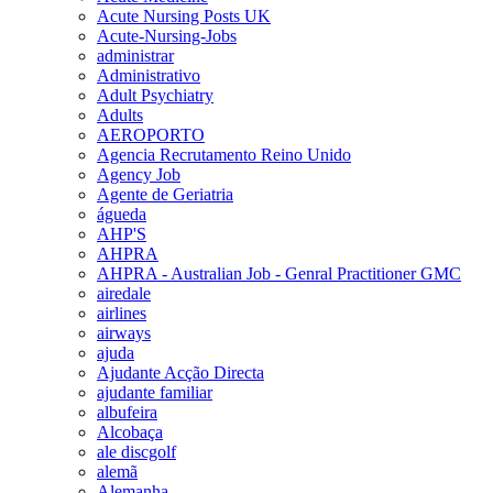
Acute Nursing Posts UK
Acute-Nursing-Jobs
administrar
Administrativo
Adult Psychiatry
Adults
AEROPORTO
Agencia Recrutamento Reino Unido
Agency Job
Agente de Geriatria
águeda
AHP'S
AHPRA
AHPRA - Australian Job - Genral Practitioner GMC
airedale
airlines
airways
ajuda
Ajudante Acção Directa
ajudante familiar
albufeira
Alcobaça
ale discgolf
alemã
Alemanha