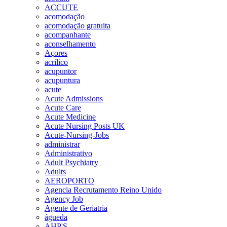
ACCUTE
acomodação
acomodação gratuita
acompanhante
aconselhamento
Açores
acrilico
acupuntor
acupuntura
acute
Acute Admissions
Acute Care
Acute Medicine
Acute Nursing Posts UK
Acute-Nursing-Jobs
administrar
Administrativo
Adult Psychiatry
Adults
AEROPORTO
Agencia Recrutamento Reino Unido
Agency Job
Agente de Geriatria
águeda
AHP'S