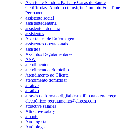
Assistente Saúde UK; Lar e Casas de Saúde
Certificadas; Apoio na transição; Contrato Full Time
Permanent
assistente social
assistentedentaria
assistenten dentaria
assistentes
Assistentes de Enfermagem
assistentes operacionais
assistida
Assuntos Regulamentares
ASW
atendimento
atendimento a domicílio
Atendimento ao Cliente
atendimento domiciliar
atrative
atrativo
através de formato digital (e-mail) para o endereço
electrónico: recrutamento@cligest.com
attractive salaries
Attractive salary
atuante
Audilogista
Audiologia