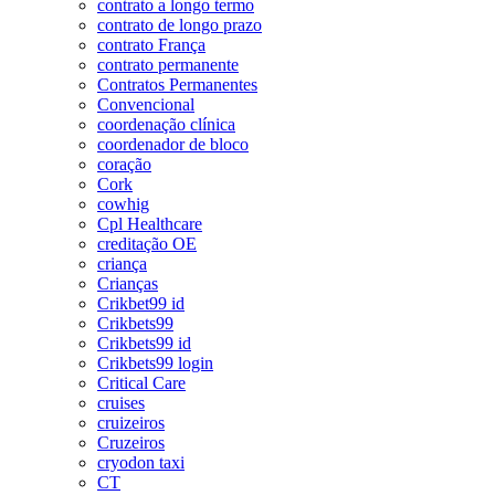
contrato a longo termo
contrato de longo prazo
contrato França
contrato permanente
Contratos Permanentes
Convencional
coordenação clínica
coordenador de bloco
coração
Cork
cowhig
Cpl Healthcare
creditação OE
criança
Crianças
Crikbet99 id
Crikbets99
Crikbets99 id
Crikbets99 login
Critical Care
cruises
cruizeiros
Cruzeiros
cryodon taxi
CT