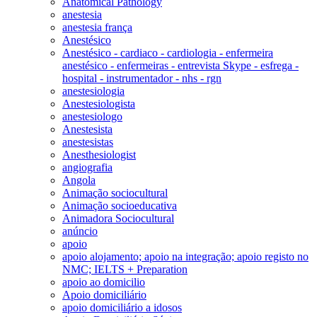
Anatomical Pathology
anestesia
anestesia frança
Anestésico
Anestésico - cardiaco - cardiologia - enfermeira
anestésico - enfermeiras - entrevista Skype - esfrega -
hospital - instrumentador - nhs - rgn
anestesiologia
Anestesiologista
anestesiologo
Anestesista
anestesistas
Anesthesiologist
angiografia
Angola
Animação sociocultural
Animação socioeducativa
Animadora Sociocultural
anúncio
apoio
apoio alojamento; apoio na integração; apoio registo no
NMC; IELTS + Preparation
apoio ao domicilio
Apoio domiciliário
apoio domiciliário a idosos