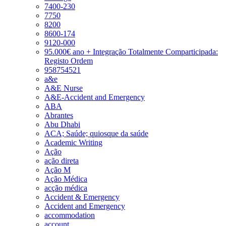
7400-230
7750
8200
8600-174
9120-000
95.000€ ano + Integração Totalmente Comparticipada:
Registo Ordem
958754521
a&e
A&E Nurse
A&E-Accident and Emergency
ABA
Abrantes
Abu Dhabi
ACA; Saúde; quiosque da saúde
Academic Writing
Ação
ação direta
Ação M
Ação Médica
acção médica
Accident & Emergency
Accident and Emergency
accommodation
account