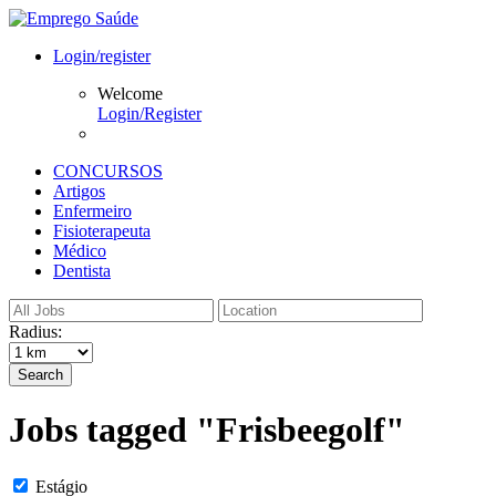
Login/register
Welcome
Login/Register
CONCURSOS
Artigos
Enfermeiro
Fisioterapeuta
Médico
Dentista
Radius:
Search
Jobs tagged "Frisbeegolf"
Estágio