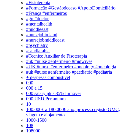
#Fisiotereuta
#Formação #Gestãodecaso #ApoioDomiciliário
#França #enfermeiros
#gp #doctor
#mentalhealth
#middleeast
#nursejobireland
#nursejobmiddleeast
#psychiatry
#saudiarabia
#Tecnico Auxiliar de Fisoterapia
#uk #nurse #enfermeiro #midwives
#UK #nurse #enfermeiro #oncology #oncologia
#uk #nurse #enfermeiro #paediatric #pediatria
+ despesas combustivel
000
000 a 15
000 salary plus 35% turnover
000 USD Per annum
10
100.000£ a 180.000£ ano; processo registo GMC;
viagem e alojamento
1000-1500
108
108000