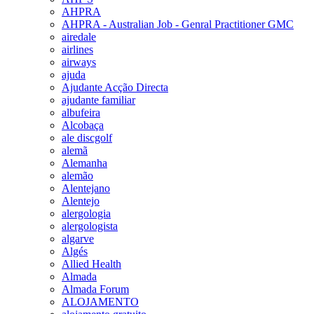
AHPRA
AHPRA - Australian Job - Genral Practitioner GMC
airedale
airlines
airways
ajuda
Ajudante Acção Directa
ajudante familiar
albufeira
Alcobaça
ale discgolf
alemã
Alemanha
alemão
Alentejano
Alentejo
alergologia
alergologista
algarve
Algés
Allied Health
Almada
Almada Forum
ALOJAMENTO