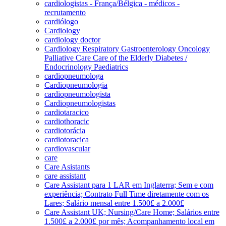
cardiologistas - França/Bélgica - médicos -
recrutamento
cardiólogo
Cardiology
cardiology doctor
Cardiology Respiratory Gastroenterology Oncology
Palliative Care Care of the Elderly Diabetes /
Endocrinology Paediatrics
cardiopneumologa
Cardiopneumologia
cardiopneumologista
Cardiopneumologistas
cardiotaracico
cardiothoracic
cardiotorácia
cardiotoracica
cardiovascular
care
Care Asistants
care assistant
Care Assistant para 1 LAR em Inglaterra; Sem e com
experiência; Contrato Full Time diretamente com os
Lares; Salário mensal entre 1.500£ a 2.000£
Care Assistant UK; Nursing/Care Home; Salários entre
1.500£ a 2.000£ por mês; Acompanhamento local em