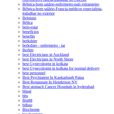
Bélgica-bom salário-enfermeiro-país estrangeiro
Bélgica-bom salário-Francia-médicos especialista-
trabalhar no exterior
Belgium
Bélica
bem-estar
benefícios
benefits
berkshire
berkshire - enfermeiro - lar
Berlim
best Electricians in Auckland
best Electricians in North Shore
best Gynecologist in kolkata
best Gynecologist in kolkata for normal delivery
best personnel
Best Psychiatrist In Kankarbagh Patna
Best Restaurant In Henderson NV
Best stomach Cancer Hospitals in hyderabad
bhpal
bhs
Big88
bilbao
Biochemie