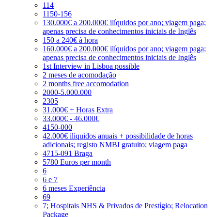
114
1150-156
130.000€ a 200.000€ ilíquidos por ano; viagem paga;
apenas precisa de conhecimentos iniciais de Inglês
150 a 240€ à hora
160.000€ a 200.000€ ilíquidos por ano; viagem paga;
apenas precisa de conhecimentos iniciais de Inglês
1st Interview in Lisboa possible
2 meses de acomodação
2 months free accomodation
2000-5.000.000
2305
31.000€ + Horas Extra
33.000€ - 46.000€
4150-000
42.000€ ilíquidos anuais + possibilidade de horas
adicionais; registo NMBI gratuito; viagem paga
4715-091 Braga
5780 Euros per month
6
6 e 7
6 meses Experiência
69
7; Hospitais NHS & Privados de Prestígio; Relocation
Package