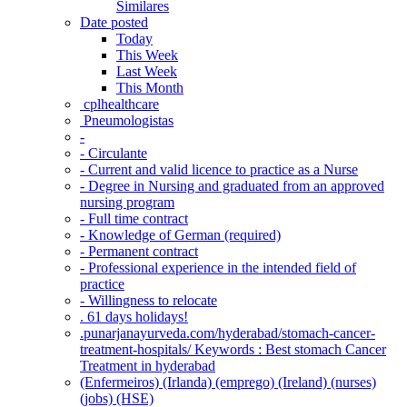
Similares
Date posted
Today
This Week
Last Week
This Month
‎ cplhealthcare‬
Pneumologistas
-
- Circulante
- Current and valid licence to practice as a Nurse
- Degree in Nursing and graduated from an approved
nursing program
- Full time contract
- Knowledge of German (required)
- Permanent contract
- Professional experience in the intended field of
practice
- Willingness to relocate
. 61 days holidays!
.punarjanayurveda.com/hyderabad/stomach-cancer-
treatment-hospitals/ Keywords : Best stomach Cancer
Treatment in hyderabad
(Enfermeiros) (Irlanda) (emprego) (Ireland) (nurses)
(jobs) (HSE)