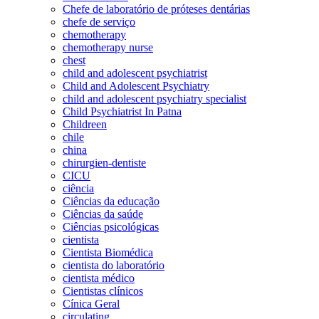
Chefe de laboratório de próteses dentárias
chefe de serviço
chemotherapy
chemotherapy nurse
chest
child and adolescent psychiatrist
Child and Adolescent Psychiatry
child and adolescent psychiatry specialist
Child Psychiatrist In Patna
Childreen
chile
china
chirurgien-dentiste
CICU
ciência
Ciências da educação
Ciências da saúde
Ciências psicológicas
cientista
Cientista Biomédica
cientista do laboratório
cientista médico
Cientistas clínicos
Cínica Geral
circulating