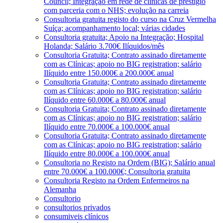
Council; Integração em rede de clínicas de prestígio
com parceria com o NHS; evolução na carreia
Consultoria gratuita registo do curso na Cruz Vermelha
Suíça; acompanhamento local; várias cidades
Consultoria gratuita; Apoio na Integração; Hospital
Holanda; Salário 3.700€ Ilíquidos/mês
Consultoria Gratuita; Contrato assinado diretamente
com as Clínicas; apoio no BIG registration; salário
Ilíquido entre 150.000€ a 200.000€ anual
Consultoria Gratuita; Contrato assinado diretamente
com as Clínicas; apoio no BIG registration; salário
Ilíquido entre 60.000€ a 80.000€ anual
Consultoria Gratuita; Contrato assinado diretamente
com as Clínicas; apoio no BIG registration; salário
Ilíquido entre 70.000€ a 100.000€ anual
Consultoria Gratuita; Contrato assinado diretamente
com as Clínicas; apoio no BIG registration; salário
Ilíquido entre 80.000€ a 100.000€ anual
Consultoria no Registo na Ordem (BIG); Salário anual
entre 70.000€ a 100.000€; Consultoria gratuita
Consultoria Registo na Ordem Enfermeiros na
Alemanha
Consultorio
consultorios privados
consumiveis clínicos