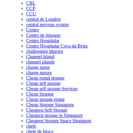
CBL
CCP
CCU
central de Londres
central nervous system
Centro
Centro de repouso
Centro Hospitalar
Centro Hospitalar Cova da Beira
challenging bhavior
Channel Island
channel islands
charge nurse
charge nurses
Cheap rental storage
Cheap self storage
Cheap self storage Services
Cheap Storage
Cheap storage rental
Cheap Storage Singapore
Cheapest Self Storage
Cheapest storage in Singapore
Cheapest Storage Space Singapore
chefe
chefe de bloco