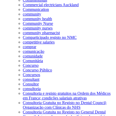
Comissionistas
Commercial electricians Auckland
Communication
community
community health
Community Nurse
community nurses
community pharmacist
Comparticipado registo no NMC
competitive salaries
comprar
comunicação
comunidade
Comunitária
Concurso
Concurso Público
Concursos
consultant
Consultor
consultoria
Consultoria e registo gratuitos na Ordem dos Médicos
em França; condições salariais atrativas
Consultoria Gratuita no Registo no Dental Council;
Organização com Clínicas do NHS
Consultoria Gratuita no Registo no General Dental