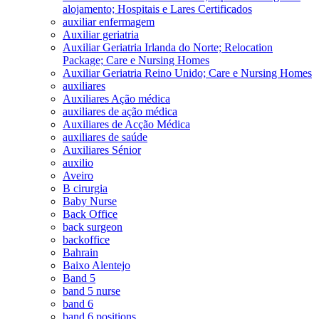
alojamento; Hospitais e Lares Certificados
auxiliar enfermagem
Auxiliar geriatria
Auxiliar Geriatria Irlanda do Norte; Relocation
Package; Care e Nursing Homes
Auxiliar Geriatria Reino Unido; Care e Nursing Homes
auxiliares
Auxiliares Ação médica
auxiliares de ação médica
Auxiliares de Acção Médica
auxiliares de saúde
Auxiliares Sénior
auxilio
Aveiro
B cirurgia
Baby Nurse
Back Office
back surgeon
backoffice
Bahrain
Baixo Alentejo
Band 5
band 5 nurse
band 6
band 6 positions