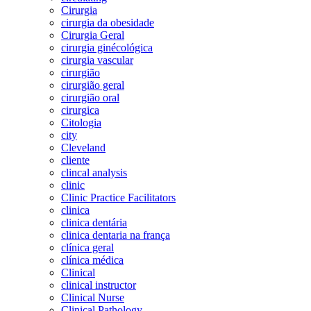
Cirurgia
cirurgia da obesidade
Cirurgia Geral
cirurgia ginécológica
cirurgia vascular
cirurgião
cirurgião geral
cirurgião oral
cirurgica
Citologia
city
Cleveland
cliente
clincal analysis
clinic
Clinic Practice Facilitators
clinica
clinica dentária
clinica dentaria na frança
clínica geral
clínica médica
Clinical
clinical instructor
Clinical Nurse
Clinical Pathology