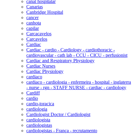
canal hospitalar
Canarias
Canbridge Hospital
cancer
canhota
capilar
Carcacavelos
Carcavelos
Cardiac
Cardiac - cardio - Cardiology - cardiothoracic -
cardiovascular - cath lab - CCU - CICU - perfusionist
Cardiac and Respiratory Physiology
Cardiac Nurses
Cardiac Physiology
cardiaco
cardiaco - cardiologia - enfermeira - hospital - inglaterra
- nurse - rgn - STAFF NURSE - cardiac - cardiology
Cardiff
cardio
cardio-toracica
cardiologia
Cardiologist Doctor / Cardiologist
cardiologista
cardiologistas
cardiologistas - França - recrutamento