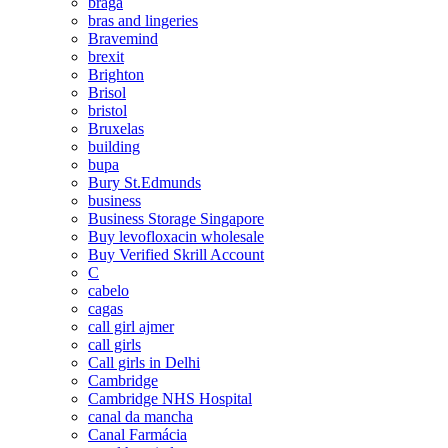
braga
bras and lingeries
Bravemind
brexit
Brighton
Brisol
bristol
Bruxelas
building
bupa
Bury St.Edmunds
business
Business Storage Singapore
Buy levofloxacin wholesale
Buy Verified Skrill Account
C
cabelo
cagas
call girl ajmer
call girls
Call girls in Delhi
Cambridge
Cambridge NHS Hospital
canal da mancha
Canal Farmácia