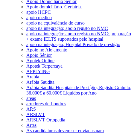
Apoio Domiciliário Sénior
Apoio domiciliário. Geriatría.
apoio HCPC
apoio medico
apoio na equivalência do curso
apoio na integração; apoio registo no NMC
apoio na integração; apoio registo no NMC; preparação
+ exame IELTS suportados pelo hospital
apoio na integração; Hospital Privado de prestígio
Apoio no Alojamento
Apoio Sénior
Apotek Online
Apotek Terpercaya
APPLYING
Arabia
Arábia Saudita
Arábia Saudita Hospitais de Prestígio; Registo Gratuito;
36.000€ a 60.000€ Líquidos por Ano
areas
arredores de Londres
ARS
ARSLVT
ARSLVT Ortopedia
Artas
As candidaturas devem ser enviadas para