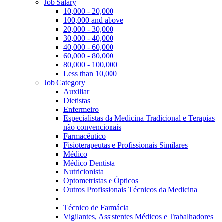
Job Salary
10,000 - 20,000
100,000 and above
20,000 - 30,000
30,000 - 40,000
40,000 - 60,000
60,000 - 80,000
80,000 - 100,000
Less than 10,000
Job Category
Auxiliar
Dietistas
Enfermeiro
Especialistas da Medicina Tradicional e Terapias
não convencionais
Farmacêutico
Fisioterapeutas e Profissionais Similares
Médico
Médico Dentista
Nutricionista
Optometristas e Ópticos
Outros Profissionais Técnicos da Medicina
Técnico de Farmácia
Vigilantes, Assistentes Médicos e Trabalhadores