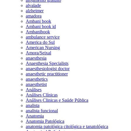
alojamento gratuito
alvalade
alzheimer
amadora
Ambani book
Ambani book id
Ambanibook
ambulance service
America do Sul
American Nursing
Amora/Seixal
anaesthesia
Anaesthesia Specialists
anaesthesiologist doctor
anaesthetic practitioner
anaesthetics
anaesthetist
Análises
Análises Clínicas
Análises Clinicas e Saúde Pública
analista
analista funcional
Anatomia
Anatomia Patológica
anatomia patológica citológica e tanatológica