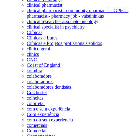
clinical pharmacist
clinical pharmacist - community pharmacist - GPhC -
pharmacist - pharmacy job - vaistininkas
clinical researcher associate oncology
clinical specialist in psychiatry
Clínicas
Clínicas e Lares
Clínicas e Projetos profissionais sólidos
clínico geral
clinics
CNC
Coast of England
coimbra
colaboradore
colaboradores
colaboradores dentistas
Colchester
colheitas
colorretal
com e sem experiência
Com experiência
com ou sem experiencia
comerciais
Comercial