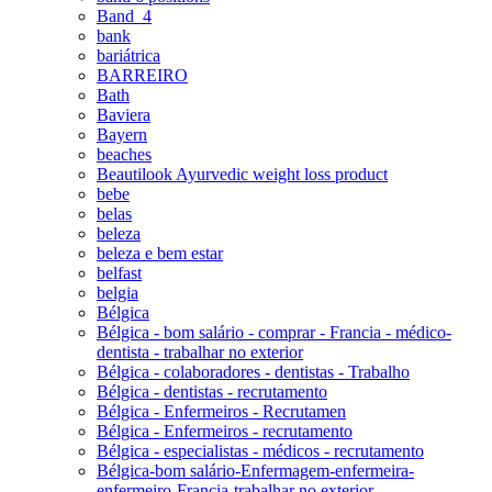
Band_4
bank
bariátrica
BARREIRO
Bath
Baviera
Bayern
beaches
Beautilook Ayurvedic weight loss product
bebe
belas
beleza
beleza e bem estar
belfast
belgia
Bélgica
Bélgica - bom salário - comprar - Francia - médico-
dentista - trabalhar no exterior
Bélgica - colaboradores - dentistas - Trabalho
Bélgica - dentistas - recrutamento
Bélgica - Enfermeiros - Recrutamen
Bélgica - Enfermeiros - recrutamento
Bélgica - especialistas - médicos - recrutamento
Bélgica-bom salário-Enfermagem-enfermeira-
enfermeiro-Francia-trabalhar no exterior