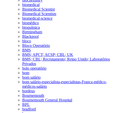
biochemistry
biomedical
Biomedical Scientist
Biomedical Scientists
biomedical-science
biomédico
bioquímica
Birmingham
Blackpool
bloco
Bloco Operatório
BMS
BMS; APCT; ACSP; CBL; UK
BMS; CBL; Recrutamento; Reino Unido; Laboratórios
Privados
bolo operatório
bom
bom salário
bom salário-especialista-especialistas-França-médico-
médicos-salário
bordeus
Bournemouth
Bournemouth General Hospital
BPL
bradford