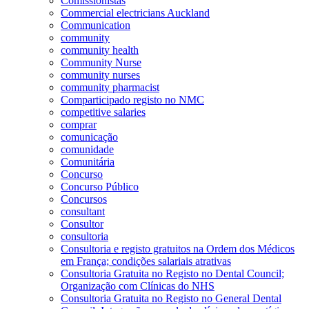
Comissionistas
Commercial electricians Auckland
Communication
community
community health
Community Nurse
community nurses
community pharmacist
Comparticipado registo no NMC
competitive salaries
comprar
comunicação
comunidade
Comunitária
Concurso
Concurso Público
Concursos
consultant
Consultor
consultoria
Consultoria e registo gratuitos na Ordem dos Médicos
em França; condições salariais atrativas
Consultoria Gratuita no Registo no Dental Council;
Organização com Clínicas do NHS
Consultoria Gratuita no Registo no General Dental