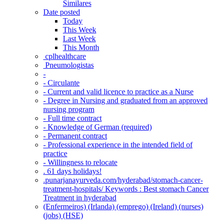
Similares
Date posted
Today
This Week
Last Week
This Month
‎ cplhealthcare‬
Pneumologistas
-
- Circulante
- Current and valid licence to practice as a Nurse
- Degree in Nursing and graduated from an approved
nursing program
- Full time contract
- Knowledge of German (required)
- Permanent contract
- Professional experience in the intended field of
practice
- Willingness to relocate
. 61 days holidays!
.punarjanayurveda.com/hyderabad/stomach-cancer-
treatment-hospitals/ Keywords : Best stomach Cancer
Treatment in hyderabad
(Enfermeiros) (Irlanda) (emprego) (Ireland) (nurses)
(jobs) (HSE)