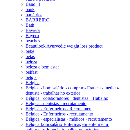
Band_4
bank
bariátrica
BARREIRO
Bath
Baviera
Bayern
beaches
Beautilook Ayurvedic weight loss product
bebe
belas
beleza
beleza e bem estar
belfast
belgia
Bélgica
Bélgica - bom salário - comprar - Francia - médico-
dentista - trabalhar no exterior
Bélgica - colaboradores - dentistas - Trabalho
Bélgica - dentistas - recrutamento
Bélgica - Enfermeiros - Recrutamen
Bélgica - Enfermeiros - recrutamento
Bélgica - especialistas - médicos - recrutamento
Bélgica-bom salário-Enfermagem-enfermeira-
enfermeiro-Francia-trabalhar no exterior