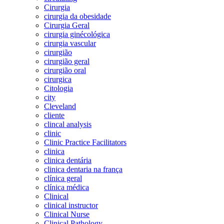
Cirurgia
cirurgia da obesidade
Cirurgia Geral
cirurgia ginécológica
cirurgia vascular
cirurgião
cirurgião geral
cirurgião oral
cirurgica
Citologia
city
Cleveland
cliente
clincal analysis
clinic
Clinic Practice Facilitators
clinica
clinica dentária
clinica dentaria na frança
clínica geral
clínica médica
Clinical
clinical instructor
Clinical Nurse
Clinical Pathology