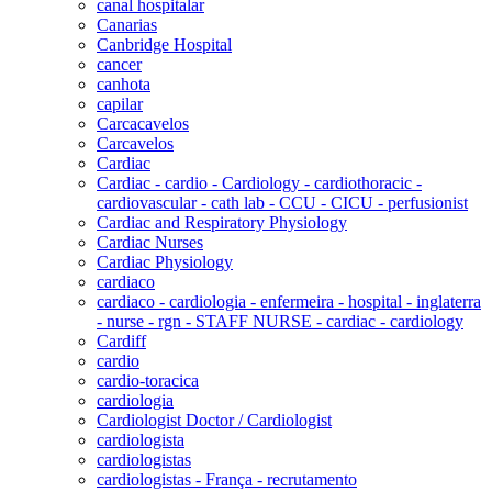
canal hospitalar
Canarias
Canbridge Hospital
cancer
canhota
capilar
Carcacavelos
Carcavelos
Cardiac
Cardiac - cardio - Cardiology - cardiothoracic -
cardiovascular - cath lab - CCU - CICU - perfusionist
Cardiac and Respiratory Physiology
Cardiac Nurses
Cardiac Physiology
cardiaco
cardiaco - cardiologia - enfermeira - hospital - inglaterra
- nurse - rgn - STAFF NURSE - cardiac - cardiology
Cardiff
cardio
cardio-toracica
cardiologia
Cardiologist Doctor / Cardiologist
cardiologista
cardiologistas
cardiologistas - França - recrutamento