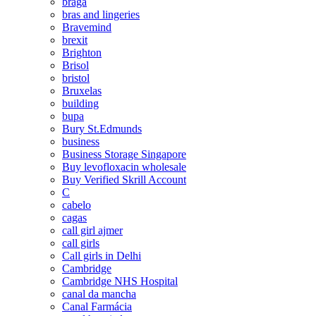
braga
bras and lingeries
Bravemind
brexit
Brighton
Brisol
bristol
Bruxelas
building
bupa
Bury St.Edmunds
business
Business Storage Singapore
Buy levofloxacin wholesale
Buy Verified Skrill Account
C
cabelo
cagas
call girl ajmer
call girls
Call girls in Delhi
Cambridge
Cambridge NHS Hospital
canal da mancha
Canal Farmácia