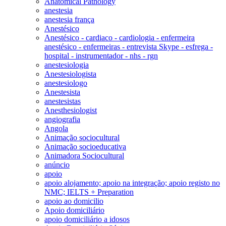
Anatomical Pathology
anestesia
anestesia frança
Anestésico
Anestésico - cardiaco - cardiologia - enfermeira
anestésico - enfermeiras - entrevista Skype - esfrega -
hospital - instrumentador - nhs - rgn
anestesiologia
Anestesiologista
anestesiologo
Anestesista
anestesistas
Anesthesiologist
angiografia
Angola
Animação sociocultural
Animação socioeducativa
Animadora Sociocultural
anúncio
apoio
apoio alojamento; apoio na integração; apoio registo no
NMC; IELTS + Preparation
apoio ao domicilio
Apoio domiciliário
apoio domiciliário a idosos