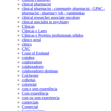
clinical pharmacist
clinical pharmacist - community pharmacist - GPhC -
pharmacist - pharmacy job - vaistininkas
clinical researcher associate oncology
clinical specialist in psychiatry
Clínicas
Clínicas e Lares
Clínicas e Projetos profissionais sólidos
clínico geral
clinics
CNC
Coast of England
coimbra
colaboradore
colaboradores
colaboradores dentistas
Colchester
colheitas
colorretal
com e sem experiência
Com experiência
com ou sem experiencia
comerciais
Comercial