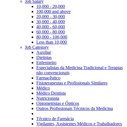
Job Salary
10,000 - 20,000
100,000 and above
20,000 - 30,000
30,000 - 40,000
40,000 - 60,000
60,000 - 80,000
80,000 - 100,000
Less than 10,000
Job Category
Auxiliar
Dietistas
Enfermeiro
Especialistas da Medicina Tradicional e Terapias
não convencionais
Farmacêutico
Fisioterapeutas e Profissionais Similares
Médico
Médico Dentista
Nutricionista
Optometristas e Ópticos
Outros Profissionais Técnicos da Medicina
Técnico de Farmácia
Vigilantes, Assistentes Médicos e Trabalhadores