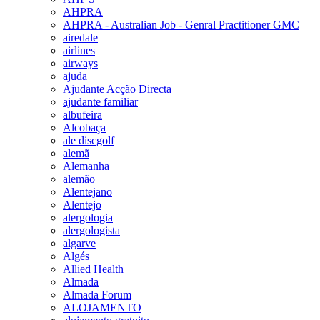
AHPRA
AHPRA - Australian Job - Genral Practitioner GMC
airedale
airlines
airways
ajuda
Ajudante Acção Directa
ajudante familiar
albufeira
Alcobaça
ale discgolf
alemã
Alemanha
alemão
Alentejano
Alentejo
alergologia
alergologista
algarve
Algés
Allied Health
Almada
Almada Forum
ALOJAMENTO