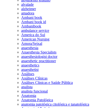
alojamento gratuito
alvalade
alzheimer
amadora
Ambani book
Ambani book id
Ambanibook
ambulance service
America do Sul
American Nursing
Amora/Seixal
anaesthesia
Anaesthesia Specialists
anaesthesiologist doctor
anaesthetic practitioner
anaesthetics
anaesthetist
Análises
Análises Clínicas
Análises Clinicas e Saúde Pública
analista
analista funcional
Anatomia
Anatomia Patológica
anatomia patológica citológica e tanatológica