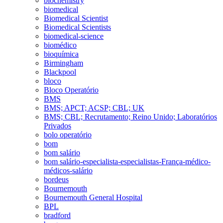
biochemistry
biomedical
Biomedical Scientist
Biomedical Scientists
biomedical-science
biomédico
bioquímica
Birmingham
Blackpool
bloco
Bloco Operatório
BMS
BMS; APCT; ACSP; CBL; UK
BMS; CBL; Recrutamento; Reino Unido; Laboratórios
Privados
bolo operatório
bom
bom salário
bom salário-especialista-especialistas-França-médico-
médicos-salário
bordeus
Bournemouth
Bournemouth General Hospital
BPL
bradford