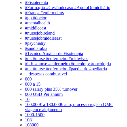
#Fisiotereuta
#Formação #Gestãodecaso #ApoioDomiciliário
#França #enfermeiros
#gp #doctor
#mentalhealth
#middleeast
#nursejobireland
#nursejobmiddleeast
#psychiatry
#saudiarabia
#Tecnico Auxiliar de Fisoterapia
#uk #nurse #enfermeiro #midwives
#UK #nurse #enfermeiro #oncology #oncologia
#uk #nurse #enfermeiro #paediatric #pediatria
+ despesas combustivel
000
000 a 15
000 salary plus 35% turnover
000 USD Per annum
10
100.000£ a 180.000£ ano; processo registo GMC;
viagem e alojamento
1000-1500
108
108000