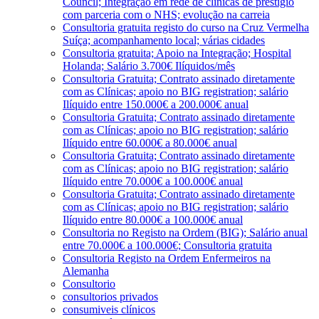
Council; Integração em rede de clínicas de prestígio
com parceria com o NHS; evolução na carreia
Consultoria gratuita registo do curso na Cruz Vermelha
Suíça; acompanhamento local; várias cidades
Consultoria gratuita; Apoio na Integração; Hospital
Holanda; Salário 3.700€ Ilíquidos/mês
Consultoria Gratuita; Contrato assinado diretamente
com as Clínicas; apoio no BIG registration; salário
Ilíquido entre 150.000€ a 200.000€ anual
Consultoria Gratuita; Contrato assinado diretamente
com as Clínicas; apoio no BIG registration; salário
Ilíquido entre 60.000€ a 80.000€ anual
Consultoria Gratuita; Contrato assinado diretamente
com as Clínicas; apoio no BIG registration; salário
Ilíquido entre 70.000€ a 100.000€ anual
Consultoria Gratuita; Contrato assinado diretamente
com as Clínicas; apoio no BIG registration; salário
Ilíquido entre 80.000€ a 100.000€ anual
Consultoria no Registo na Ordem (BIG); Salário anual
entre 70.000€ a 100.000€; Consultoria gratuita
Consultoria Registo na Ordem Enfermeiros na
Alemanha
Consultorio
consultorios privados
consumiveis clínicos