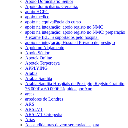
Apoio Domiciliário Sénior
Apoio domiciliário. Geriatría.
apoio HCPC
apoio medico
apoio na equivalência do curso
apoio na integração; apoio registo no NMC
apoio na integração; apoio registo no NMC; preparação
+ exame IELTS suportados pelo hospital
apoio na integração; Hospital Privado de prestígio
Apoio no Alojamento
Apoio Sénior
Apotek Online
Apotek Terpercaya
APPLYING
Arabia
Arábia Saudita
Arábia Saudita Hospitais de Prestígio; Registo Gratuito;
36.000€ a 60.000€ Líquidos por Ano
areas
arredores de Londres
ARS
ARSLVT
ARSLVT Ortopedia
Artas
As candidaturas devem ser enviadas para