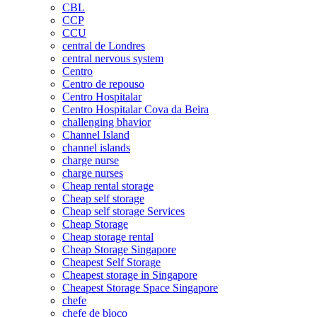
CBL
CCP
CCU
central de Londres
central nervous system
Centro
Centro de repouso
Centro Hospitalar
Centro Hospitalar Cova da Beira
challenging bhavior
Channel Island
channel islands
charge nurse
charge nurses
Cheap rental storage
Cheap self storage
Cheap self storage Services
Cheap Storage
Cheap storage rental
Cheap Storage Singapore
Cheapest Self Storage
Cheapest storage in Singapore
Cheapest Storage Space Singapore
chefe
chefe de bloco