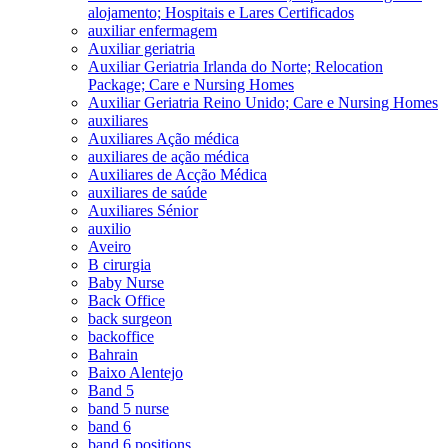
alojamento; Hospitais e Lares Certificados
auxiliar enfermagem
Auxiliar geriatria
Auxiliar Geriatria Irlanda do Norte; Relocation
Package; Care e Nursing Homes
Auxiliar Geriatria Reino Unido; Care e Nursing Homes
auxiliares
Auxiliares Ação médica
auxiliares de ação médica
Auxiliares de Acção Médica
auxiliares de saúde
Auxiliares Sénior
auxilio
Aveiro
B cirurgia
Baby Nurse
Back Office
back surgeon
backoffice
Bahrain
Baixo Alentejo
Band 5
band 5 nurse
band 6
band 6 positions