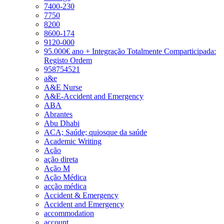
7400-230
7750
8200
8600-174
9120-000
95.000€ ano + Integração Totalmente Comparticipada:
Registo Ordem
958754521
a&e
A&E Nurse
A&E-Accident and Emergency
ABA
Abrantes
Abu Dhabi
ACA; Saúde; quiosque da saúde
Academic Writing
Ação
ação direta
Ação M
Ação Médica
acção médica
Accident & Emergency
Accident and Emergency
accommodation
account