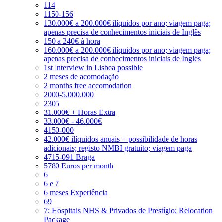
114
1150-156
130.000€ a 200.000€ ilíquidos por ano; viagem paga;
apenas precisa de conhecimentos iniciais de Inglês
150 a 240€ à hora
160.000€ a 200.000€ ilíquidos por ano; viagem paga;
apenas precisa de conhecimentos iniciais de Inglês
1st Interview in Lisboa possible
2 meses de acomodação
2 months free accomodation
2000-5.000.000
2305
31.000€ + Horas Extra
33.000€ - 46.000€
4150-000
42.000€ ilíquidos anuais + possibilidade de horas
adicionais; registo NMBI gratuito; viagem paga
4715-091 Braga
5780 Euros per month
6
6 e 7
6 meses Experiência
69
7; Hospitais NHS & Privados de Prestígio; Relocation
Package