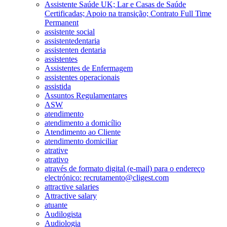
Assistente Saúde UK; Lar e Casas de Saúde
Certificadas; Apoio na transição; Contrato Full Time
Permanent
assistente social
assistentedentaria
assistenten dentaria
assistentes
Assistentes de Enfermagem
assistentes operacionais
assistida
Assuntos Regulamentares
ASW
atendimento
atendimento a domicílio
Atendimento ao Cliente
atendimento domiciliar
atrative
atrativo
através de formato digital (e-mail) para o endereço
electrónico: recrutamento@cligest.com
attractive salaries
Attractive salary
atuante
Audilogista
Audiologia