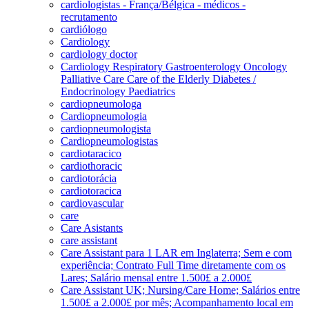
cardiologistas - França/Bélgica - médicos -
recrutamento
cardiólogo
Cardiology
cardiology doctor
Cardiology Respiratory Gastroenterology Oncology
Palliative Care Care of the Elderly Diabetes /
Endocrinology Paediatrics
cardiopneumologa
Cardiopneumologia
cardiopneumologista
Cardiopneumologistas
cardiotaracico
cardiothoracic
cardiotorácia
cardiotoracica
cardiovascular
care
Care Asistants
care assistant
Care Assistant para 1 LAR em Inglaterra; Sem e com
experiência; Contrato Full Time diretamente com os
Lares; Salário mensal entre 1.500£ a 2.000£
Care Assistant UK; Nursing/Care Home; Salários entre
1.500£ a 2.000£ por mês; Acompanhamento local em