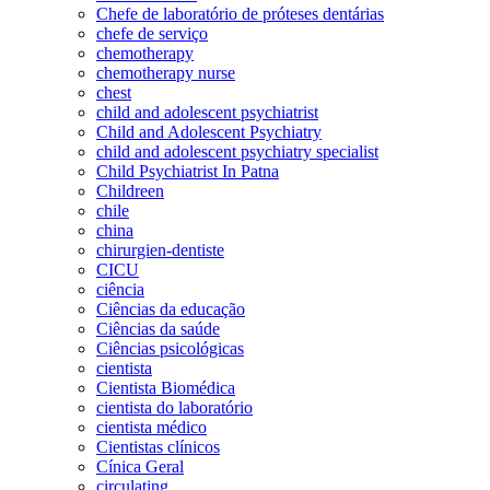
Chefe de laboratório de próteses dentárias
chefe de serviço
chemotherapy
chemotherapy nurse
chest
child and adolescent psychiatrist
Child and Adolescent Psychiatry
child and adolescent psychiatry specialist
Child Psychiatrist In Patna
Childreen
chile
china
chirurgien-dentiste
CICU
ciência
Ciências da educação
Ciências da saúde
Ciências psicológicas
cientista
Cientista Biomédica
cientista do laboratório
cientista médico
Cientistas clínicos
Cínica Geral
circulating