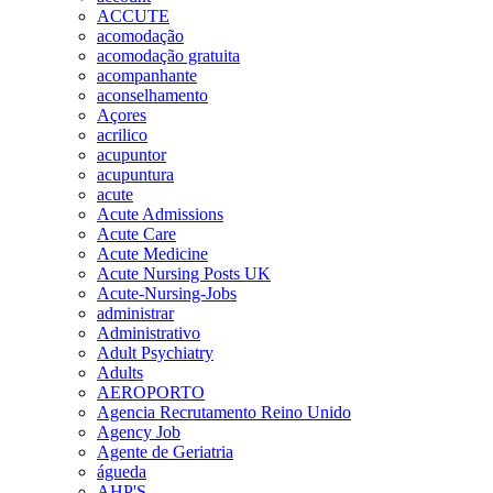
ACCUTE
acomodação
acomodação gratuita
acompanhante
aconselhamento
Açores
acrilico
acupuntor
acupuntura
acute
Acute Admissions
Acute Care
Acute Medicine
Acute Nursing Posts UK
Acute-Nursing-Jobs
administrar
Administrativo
Adult Psychiatry
Adults
AEROPORTO
Agencia Recrutamento Reino Unido
Agency Job
Agente de Geriatria
águeda
AHP'S