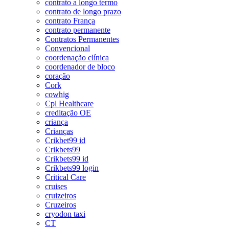
contrato a longo termo
contrato de longo prazo
contrato França
contrato permanente
Contratos Permanentes
Convencional
coordenação clínica
coordenador de bloco
coração
Cork
cowhig
Cpl Healthcare
creditação OE
criança
Crianças
Crikbet99 id
Crikbets99
Crikbets99 id
Crikbets99 login
Critical Care
cruises
cruizeiros
Cruzeiros
cryodon taxi
CT