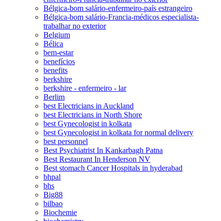
Bélgica-bom salário-enfermeiro-país estrangeiro
Bélgica-bom salário-Francia-médicos especialista-
trabalhar no exterior
Belgium
Bélica
bem-estar
benefícios
benefits
berkshire
berkshire - enfermeiro - lar
Berlim
best Electricians in Auckland
best Electricians in North Shore
best Gynecologist in kolkata
best Gynecologist in kolkata for normal delivery
best personnel
Best Psychiatrist In Kankarbagh Patna
Best Restaurant In Henderson NV
Best stomach Cancer Hospitals in hyderabad
bhpal
bhs
Big88
bilbao
Biochemie