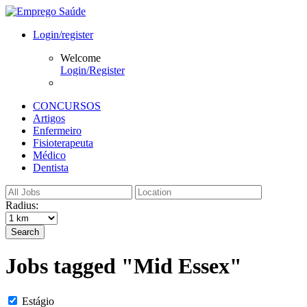
Login/register
Welcome
Login/Register
CONCURSOS
Artigos
Enfermeiro
Fisioterapeuta
Médico
Dentista
Radius:
Search
Jobs tagged "Mid Essex"
Estágio