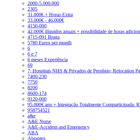
2000-5.000.000
2305
31.000€ + Horas Extra
33.000€ - 46.000€
4150-000
42.000€ ilíquidos anuais + possibilidade de horas adicio
4715-091 Braga
5780 Euros per month
6
6 e 7
6 meses Experiência
69
7; Hospitais NHS & Privados de Prestígio; Relocation P
7400-230
7750
8200
8600-174
9120-000
95.000€ ano + Integração Totalmente Comparticipada: 
958754521
a&e
A&E Nurse
A&E-Accident and Emergency
ABA
Abrantes