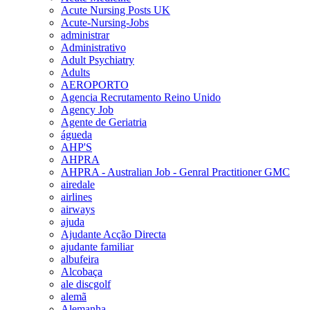
Acute Nursing Posts UK
Acute-Nursing-Jobs
administrar
Administrativo
Adult Psychiatry
Adults
AEROPORTO
Agencia Recrutamento Reino Unido
Agency Job
Agente de Geriatria
águeda
AHP'S
AHPRA
AHPRA - Australian Job - Genral Practitioner GMC
airedale
airlines
airways
ajuda
Ajudante Acção Directa
ajudante familiar
albufeira
Alcobaça
ale discgolf
alemã
Alemanha