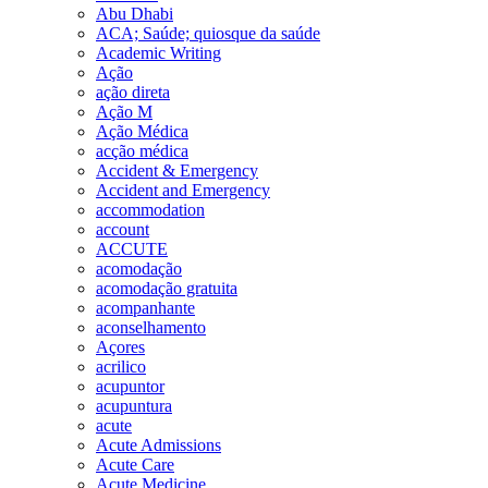
Abu Dhabi
ACA; Saúde; quiosque da saúde
Academic Writing
Ação
ação direta
Ação M
Ação Médica
acção médica
Accident & Emergency
Accident and Emergency
accommodation
account
ACCUTE
acomodação
acomodação gratuita
acompanhante
aconselhamento
Açores
acrilico
acupuntor
acupuntura
acute
Acute Admissions
Acute Care
Acute Medicine