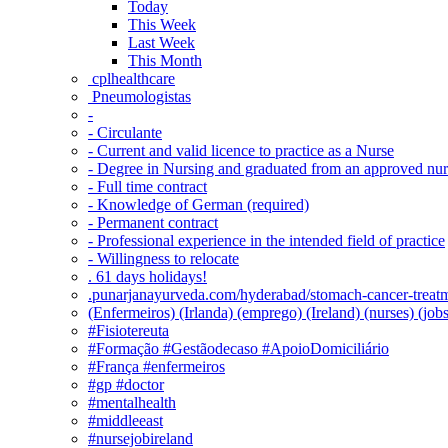
Today
This Week
Last Week
This Month
‎ cplhealthcare‬
Pneumologistas
-
- Circulante
- Current and valid licence to practice as a Nurse
- Degree in Nursing and graduated from an approved nu
- Full time contract
- Knowledge of German (required)
- Permanent contract
- Professional experience in the intended field of practice
- Willingness to relocate
. 61 days holidays!
.punarjanayurveda.com/hyderabad/stomach-cancer-treatm
(Enfermeiros) (Irlanda) (emprego) (Ireland) (nurses) (jo
#Fisiotereuta
#Formação #Gestãodecaso #ApoioDomiciliário
#França #enfermeiros
#gp #doctor
#mentalhealth
#middleeast
#nursejobireland