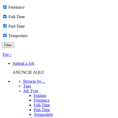
Freelance
Full-Time
Part-Time
Temporário
Top ↑
Submit a Job
ANUNCIE AQUI
Browse by…
Tags
Job Type
Estágio
Freelance
Full-Time
Part-Time
Temporário