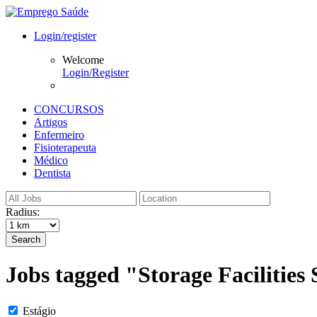
Login/register
Welcome
Login/Register
CONCURSOS
Artigos
Enfermeiro
Fisioterapeuta
Médico
Dentista
Radius:
Search
Jobs tagged "Storage Facilities
Estágio