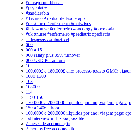
#nursejobmiddleeast
#psychiatry
#saudiarabia
#Tecnico Auxiliar de Fisoterapia
#uk #nurse #enfermeiro #midwives
#UK #nurse #enfermeiro #oncology #oncologia
#uk #nurse #enfermeiro #paediatric #pediatria
+ despesas combustivel
000
000 a 15
000 salary plus 35% turnover
000 USD Per annum
10
100.000£ a 180.000£ ano; processo registo GMC; viage
1000-1500
108
108000
114
1150-156
130.000€ a 200.000€ ilíquidos por ano; viagem paga; ape
150 a 240€ à hora
160.000€ a 200.000€ ilíquidos por ano; viagem paga; ape
1st Interview in Lisboa possible
2 meses de acomodação
2 months free accomodation