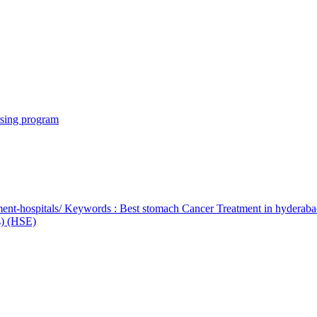
rsing program
ent-hospitals/ Keywords : Best stomach Cancer Treatment in hyderab
bs) (HSE)