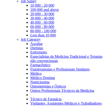
Job Salary
10,000 - 20,000
100,000 and above
20,000 - 30,000
30,000 - 40,000
40,000 - 60,000
60,000 - 80,000
80,000 - 100,000
Less than 10,000
Job Category
Auxiliar
Dietistas
Enfermeiro
Especialistas da Medicina Tradicional e Terapias
não convencionais
Farmacêutico
Fisioterapeutas e Profissionais Similares
Médico
Médico Dentista
Nutricionista
Optometristas e Ópticos
Outros Profissionais Técnicos da Medicina
Técnico de Farmácia
Vigilantes, Assistentes Médicos e Trabalhadores