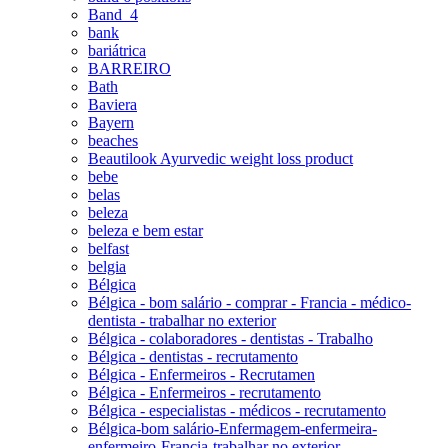
Band_4
bank
bariátrica
BARREIRO
Bath
Baviera
Bayern
beaches
Beautilook Ayurvedic weight loss product
bebe
belas
beleza
beleza e bem estar
belfast
belgia
Bélgica
Bélgica - bom salário - comprar - Francia - médico-
dentista - trabalhar no exterior
Bélgica - colaboradores - dentistas - Trabalho
Bélgica - dentistas - recrutamento
Bélgica - Enfermeiros - Recrutamen
Bélgica - Enfermeiros - recrutamento
Bélgica - especialistas - médicos - recrutamento
Bélgica-bom salário-Enfermagem-enfermeira-
enfermeiro-Francia-trabalhar no exterior