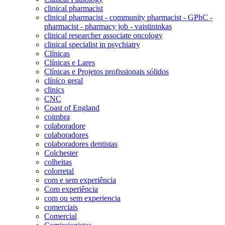
clinical pharmacist
clinical pharmacist - community pharmacist - GPhC -
pharmacist - pharmacy job - vaistininkas
clinical researcher associate oncology
clinical specialist in psychiatry
Clínicas
Clínicas e Lares
Clínicas e Projetos profissionais sólidos
clínico geral
clinics
CNC
Coast of England
coimbra
colaboradore
colaboradores
colaboradores dentistas
Colchester
colheitas
colorretal
com e sem experiência
Com experiência
com ou sem experiencia
comerciais
Comercial