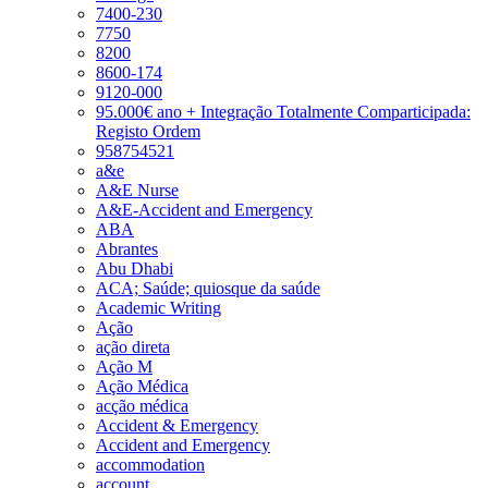
7400-230
7750
8200
8600-174
9120-000
95.000€ ano + Integração Totalmente Comparticipada:
Registo Ordem
958754521
a&e
A&E Nurse
A&E-Accident and Emergency
ABA
Abrantes
Abu Dhabi
ACA; Saúde; quiosque da saúde
Academic Writing
Ação
ação direta
Ação M
Ação Médica
acção médica
Accident & Emergency
Accident and Emergency
accommodation
account