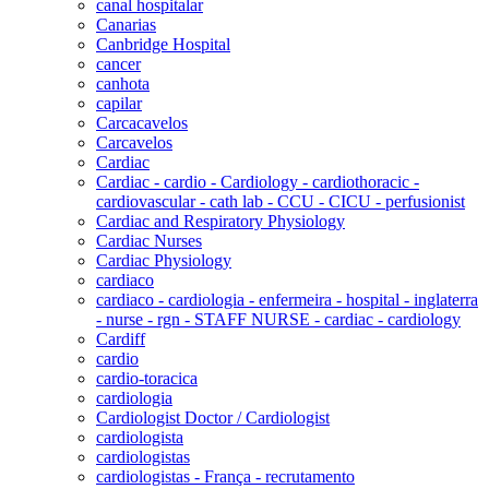
canal hospitalar
Canarias
Canbridge Hospital
cancer
canhota
capilar
Carcacavelos
Carcavelos
Cardiac
Cardiac - cardio - Cardiology - cardiothoracic -
cardiovascular - cath lab - CCU - CICU - perfusionist
Cardiac and Respiratory Physiology
Cardiac Nurses
Cardiac Physiology
cardiaco
cardiaco - cardiologia - enfermeira - hospital - inglaterra
- nurse - rgn - STAFF NURSE - cardiac - cardiology
Cardiff
cardio
cardio-toracica
cardiologia
Cardiologist Doctor / Cardiologist
cardiologista
cardiologistas
cardiologistas - França - recrutamento