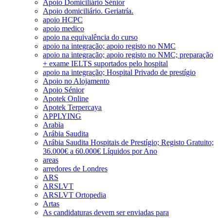
Apoio Domiciliário Sénior
Apoio domiciliário. Geriatría.
apoio HCPC
apoio medico
apoio na equivalência do curso
apoio na integração; apoio registo no NMC
apoio na integração; apoio registo no NMC; preparação
+ exame IELTS suportados pelo hospital
apoio na integração; Hospital Privado de prestígio
Apoio no Alojamento
Apoio Sénior
Apotek Online
Apotek Terpercaya
APPLYING
Arabia
Arábia Saudita
Arábia Saudita Hospitais de Prestígio; Registo Gratuito;
36.000€ a 60.000€ Líquidos por Ano
areas
arredores de Londres
ARS
ARSLVT
ARSLVT Ortopedia
Artas
As candidaturas devem ser enviadas para