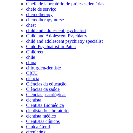
Chefe de laboratório de próteses dentárias
chefe de serviço
chemotherapy
chemotherapy nurse
chest
child and adolescent psychiatrist
Child and Adolescent Psychiatry
child and adolescent psychiatry specialist
Child Psychiatrist In Patna
Childreen
chile
china
chirurgien-dentiste
CICU
ciência
Ciências da educação
Ciências da saúde
Ciências psicológicas
cientista
Cientista Biomédica
cientista do laboratório
cientista médico
Cientistas clínicos
Cínica Geral
circulating