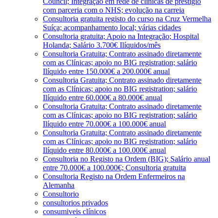
Council; Integração em rede de clínicas de prestígio
com parceria com o NHS; evolução na carreia
Consultoria gratuita registo do curso na Cruz Vermelha
Suíça; acompanhamento local; várias cidades
Consultoria gratuita; Apoio na Integração; Hospital
Holanda; Salário 3.700€ Ilíquidos/mês
Consultoria Gratuita; Contrato assinado diretamente
com as Clínicas; apoio no BIG registration; salário
Ilíquido entre 150.000€ a 200.000€ anual
Consultoria Gratuita; Contrato assinado diretamente
com as Clínicas; apoio no BIG registration; salário
Ilíquido entre 60.000€ a 80.000€ anual
Consultoria Gratuita; Contrato assinado diretamente
com as Clínicas; apoio no BIG registration; salário
Ilíquido entre 70.000€ a 100.000€ anual
Consultoria Gratuita; Contrato assinado diretamente
com as Clínicas; apoio no BIG registration; salário
Ilíquido entre 80.000€ a 100.000€ anual
Consultoria no Registo na Ordem (BIG); Salário anual
entre 70.000€ a 100.000€; Consultoria gratuita
Consultoria Registo na Ordem Enfermeiros na
Alemanha
Consultorio
consultorios privados
consumiveis clínicos