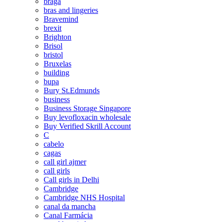
braga
bras and lingeries
Bravemind
brexit
Brighton
Brisol
bristol
Bruxelas
building
bupa
Bury St.Edmunds
business
Business Storage Singapore
Buy levofloxacin wholesale
Buy Verified Skrill Account
C
cabelo
cagas
call girl ajmer
call girls
Call girls in Delhi
Cambridge
Cambridge NHS Hospital
canal da mancha
Canal Farmácia