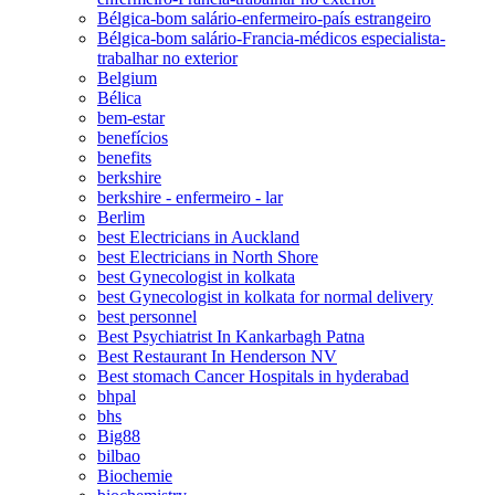
Bélgica-bom salário-enfermeiro-país estrangeiro
Bélgica-bom salário-Francia-médicos especialista-
trabalhar no exterior
Belgium
Bélica
bem-estar
benefícios
benefits
berkshire
berkshire - enfermeiro - lar
Berlim
best Electricians in Auckland
best Electricians in North Shore
best Gynecologist in kolkata
best Gynecologist in kolkata for normal delivery
best personnel
Best Psychiatrist In Kankarbagh Patna
Best Restaurant In Henderson NV
Best stomach Cancer Hospitals in hyderabad
bhpal
bhs
Big88
bilbao
Biochemie