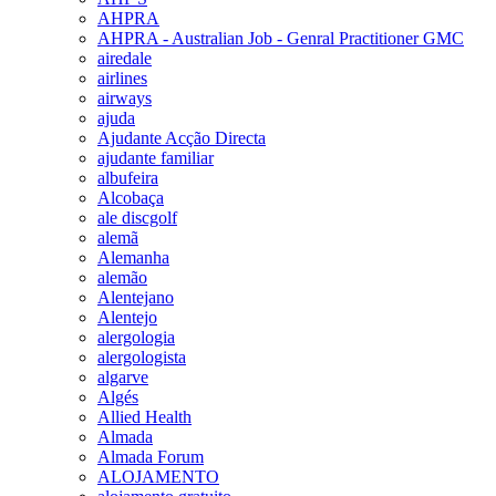
AHPRA
AHPRA - Australian Job - Genral Practitioner GMC
airedale
airlines
airways
ajuda
Ajudante Acção Directa
ajudante familiar
albufeira
Alcobaça
ale discgolf
alemã
Alemanha
alemão
Alentejano
Alentejo
alergologia
alergologista
algarve
Algés
Allied Health
Almada
Almada Forum
ALOJAMENTO