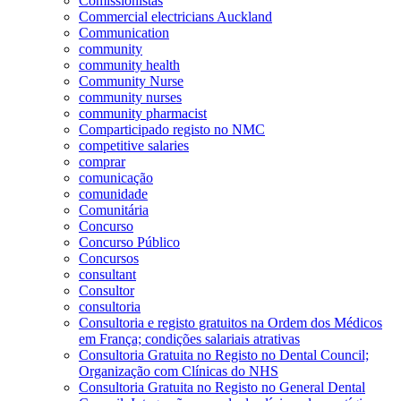
Comissionistas
Commercial electricians Auckland
Communication
community
community health
Community Nurse
community nurses
community pharmacist
Comparticipado registo no NMC
competitive salaries
comprar
comunicação
comunidade
Comunitária
Concurso
Concurso Público
Concursos
consultant
Consultor
consultoria
Consultoria e registo gratuitos na Ordem dos Médicos
em França; condições salariais atrativas
Consultoria Gratuita no Registo no Dental Council;
Organização com Clínicas do NHS
Consultoria Gratuita no Registo no General Dental