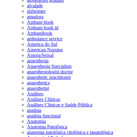
alojamento gratuito
alvalade
alzheimer
amadora
Ambani book
Ambani book id
Ambanibook
ambulance service
America do Sul
American Nursing
Amora/Seixal
anaesthesia
Anaesthesia Specialists
anaesthesiologist doctor
anaesthetic practitioner
anaesthetics
anaesthetist
Análises
Análises Clínicas
Análises Clinicas e Saúde Pública
analista
analista funcional
Anatomia
Anatomia Patológica
anatomia patológica citológica e tanatológica