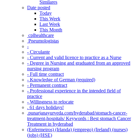
Similares
Date posted
Today
This Week
Last Week
This Month
‎ cplhealthcare‬
Pneumologistas
-
- Circulante
- Current and valid licence to practice as a Nurse
- Degree in Nursing and graduated from an approved
nursing program
- Full time contract
- Knowledge of German (required)
- Permanent contract
- Professional experience in the intended field of
practice
- Willingness to relocate
. 61 days holidays!
.punarjanayurveda.com/hyderabad/stomach-cancer-
treatment-hospitals/ Keywords : Best stomach Cancer
Treatment in hyderabad
(Enfermeiros) (Irlanda) (emprego) (Ireland) (nurses)
(jobs) (HSE)