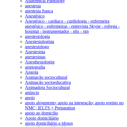
Anatomical Pathology
anestesia
anestesia frança
Anestésico
Anestésico - cardiaco - cardiologia - enfermeira
anestésico - enfermeiras - entrevista Skype - esfrega -
hospital - instrumentador - nhs - rgn
anestesiologia
Anestesiologista
anestesiologo
Anestesista
anestesistas
Anesthesiologist
angiografia
Angola
Animação sociocultural
Animação socioeducativa
Animadora Sociocultural
anúncio
apoio
apoio alojamento; apoio na integração; apoio registo no
NMC; IELTS + Preparation
apoio ao domicilio
Apoio domiciliário
apoio domiciliário a idosos