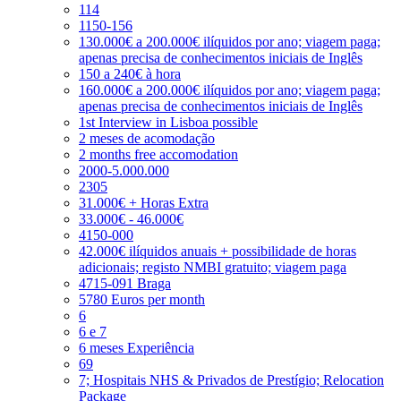
114
1150-156
130.000€ a 200.000€ ilíquidos por ano; viagem paga;
apenas precisa de conhecimentos iniciais de Inglês
150 a 240€ à hora
160.000€ a 200.000€ ilíquidos por ano; viagem paga;
apenas precisa de conhecimentos iniciais de Inglês
1st Interview in Lisboa possible
2 meses de acomodação
2 months free accomodation
2000-5.000.000
2305
31.000€ + Horas Extra
33.000€ - 46.000€
4150-000
42.000€ ilíquidos anuais + possibilidade de horas
adicionais; registo NMBI gratuito; viagem paga
4715-091 Braga
5780 Euros per month
6
6 e 7
6 meses Experiência
69
7; Hospitais NHS & Privados de Prestígio; Relocation
Package