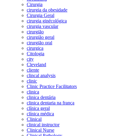
Cirurgia
cirurgia da obesidade
Cirurgia Geral
cirurgia ginécológica
cirurgia vascular
cirurgião
cirurgião geral
cirurgião oral
cirurgica
Citologia
city
Cleveland
cliente
clincal analysis
clinic
Clinic Practice Facilitators
clinica
clinica dentária
clinica dentaria na frança
clínica geral
clínica médica
Clinical
clinical instructor
Clinical Nurse
Clinical Pathology