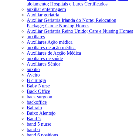
alojamento; Hospitais e Lares Certificados
auxiliar enfermagem
Auxiliar geriatria
Auxiliar Geriatria Irlanda do Norte; Relocation
Package; Care e Nursing Homes
Auxiliar Geriatria Reino Unido; Care e Nursing Homes
auxiliares
Auxiliares Ação médica
auxiliares de ação médica
Auxiliares de Acção Médica
auxiliares de saúde
Auxiliares Sénior
auxilio
Aveiro
B cirurgia
Baby Nurse
Back Office
back surgeon
backoffice
Bahrain
Baixo Alentejo
Band 5
band 5 nurse
band 6
band 6 positions