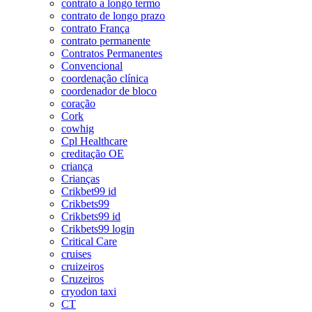
contrato a longo termo
contrato de longo prazo
contrato França
contrato permanente
Contratos Permanentes
Convencional
coordenação clínica
coordenador de bloco
coração
Cork
cowhig
Cpl Healthcare
creditação OE
criança
Crianças
Crikbet99 id
Crikbets99
Crikbets99 id
Crikbets99 login
Critical Care
cruises
cruizeiros
Cruzeiros
cryodon taxi
CT