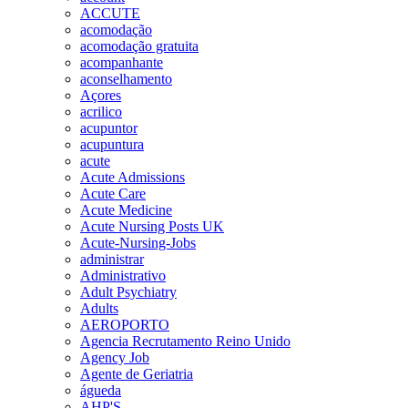
ACCUTE
acomodação
acomodação gratuita
acompanhante
aconselhamento
Açores
acrilico
acupuntor
acupuntura
acute
Acute Admissions
Acute Care
Acute Medicine
Acute Nursing Posts UK
Acute-Nursing-Jobs
administrar
Administrativo
Adult Psychiatry
Adults
AEROPORTO
Agencia Recrutamento Reino Unido
Agency Job
Agente de Geriatria
águeda
AHP'S