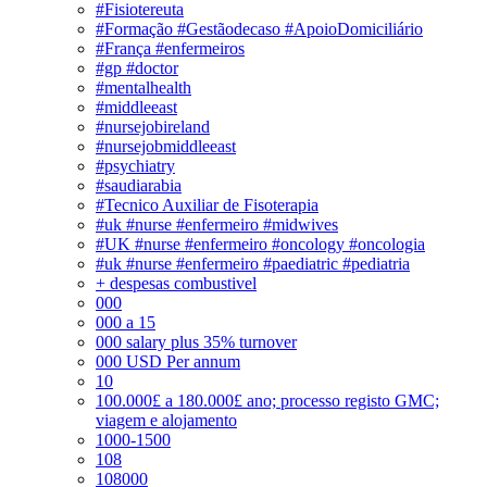
#Fisiotereuta
#Formação #Gestãodecaso #ApoioDomiciliário
#França #enfermeiros
#gp #doctor
#mentalhealth
#middleeast
#nursejobireland
#nursejobmiddleeast
#psychiatry
#saudiarabia
#Tecnico Auxiliar de Fisoterapia
#uk #nurse #enfermeiro #midwives
#UK #nurse #enfermeiro #oncology #oncologia
#uk #nurse #enfermeiro #paediatric #pediatria
+ despesas combustivel
000
000 a 15
000 salary plus 35% turnover
000 USD Per annum
10
100.000£ a 180.000£ ano; processo registo GMC;
viagem e alojamento
1000-1500
108
108000