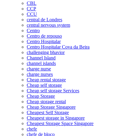
CBL
CCP
CCU
central de Londres
central nervous system
Centro
Centro de repouso
Centro Hospitalar
Centro Hospitalar Cova da Beira
challenging bhavior
Channel Island
channel islands
charge nurse
charge nurses
Cheap rental storage
Cheap self storage
Cheap self storage Services
Cheap Storage
Cheap storage rental
Cheap Storage Singapore
Cheapest Self Storage
Cheapest storage in Singapore
Cheapest Storage Space Singapore
chefe
chefe de bloco