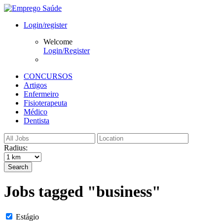
Login/register
Welcome
Login/Register
CONCURSOS
Artigos
Enfermeiro
Fisioterapeuta
Médico
Dentista
Radius:
Search
Jobs tagged "business"
Estágio