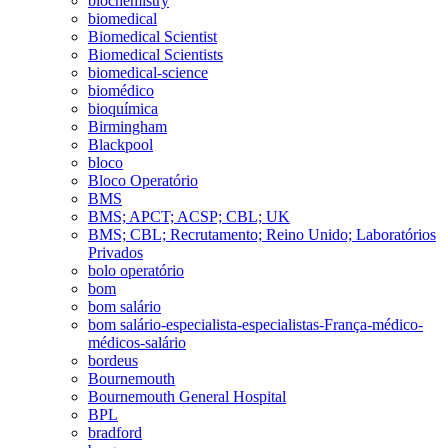
biochemistry
biomedical
Biomedical Scientist
Biomedical Scientists
biomedical-science
biomédico
bioquímica
Birmingham
Blackpool
bloco
Bloco Operatório
BMS
BMS; APCT; ACSP; CBL; UK
BMS; CBL; Recrutamento; Reino Unido; Laboratórios
Privados
bolo operatório
bom
bom salário
bom salário-especialista-especialistas-França-médico-
médicos-salário
bordeus
Bournemouth
Bournemouth General Hospital
BPL
bradford