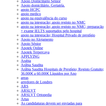
Apoio Domiciliário Sénior
Apoio domiciliário. Geriatría.
apoio HCPC
apoio medico
apoio na equivalência do curso
apoio na integração; apoio registo no NMC
apoio na integração; apoio registo no NMC; preparação
+ exame IELTS suportados pelo hospital
apoio na integração; Hospital Privado de prestígio
Apoio no Alojamento
Apoio Sénior
Apotek Online
Apotek Terpercaya
APPLYING
Arabia
Arábia Saudita
Arábia Saudita Hospitais de Prestígio; Registo Gratuito;
36.000€ a 60.000€ Líquidos por Ano
areas
arredores de Londres
ARS
ARSLVT
ARSLVT Ortopedia
Artas
As candidaturas devem ser enviadas para