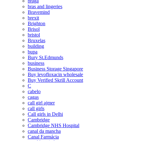
braga
bras and lingeries
Bravemind
brexit
Brighton
Brisol
bristol
Bruxelas
building
bupa
Bury St.Edmunds
business
Business Storage Singapore
Buy levofloxacin wholesale
Buy Verified Skrill Account
C
cabelo
cagas
call girl ajmer
call girls
Call girls in Delhi
Cambridge
Cambridge NHS Hospital
canal da mancha
Canal Farmácia