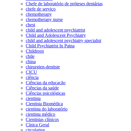
Chefe de laboratório de próteses dentárias
chefe de serviço
chemotherapy
chemotherapy nurse
chest
child and adolescent psychiatrist
Child and Adolescent Psychiatry
child and adolescent psychiatry specialist
Child Psychiatrist In Patna
Childreen
chile
china
chirurgien-dentiste
CICU
ciência
Ciências da educação
Ciências da saúde
Ciências psicológicas
cientista
Cientista Biomédica
cientista do laboratório
cientista médico
Cientistas clínicos
Cínica Geral
circulating