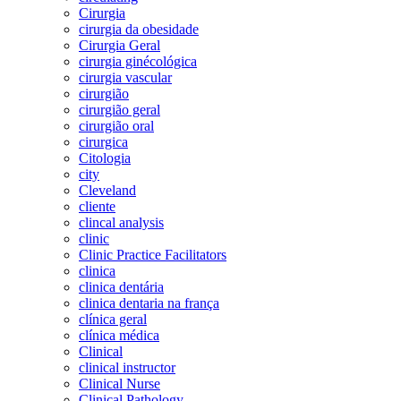
Cirurgia
cirurgia da obesidade
Cirurgia Geral
cirurgia ginécológica
cirurgia vascular
cirurgião
cirurgião geral
cirurgião oral
cirurgica
Citologia
city
Cleveland
cliente
clincal analysis
clinic
Clinic Practice Facilitators
clinica
clinica dentária
clinica dentaria na frança
clínica geral
clínica médica
Clinical
clinical instructor
Clinical Nurse
Clinical Pathology