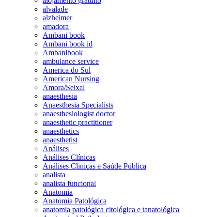
alojamento gratuito
alvalade
alzheimer
amadora
Ambani book
Ambani book id
Ambanibook
ambulance service
America do Sul
American Nursing
Amora/Seixal
anaesthesia
Anaesthesia Specialists
anaesthesiologist doctor
anaesthetic practitioner
anaesthetics
anaesthetist
Análises
Análises Clínicas
Análises Clinicas e Saúde Pública
analista
analista funcional
Anatomia
Anatomia Patológica
anatomia patológica citológica e tanatológica