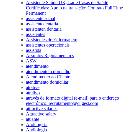
Assistente Saúde UK; Lar e Casas de Saúde
Certificadas; Apoio na transição; Contrato Full Time
Permanent
assistente social
assistentedentaria
assistenten dentaria
assistentes
Assistentes de Enfermagem
assistentes operacionais
assistida
Assuntos Regulamentares
ASW
atendimento
atendimento a domicílio
Atendimento ao Cliente
atendimento domiciliar
atrative
atrativo
através de formato digital (e-mail) para o endereço
electrónico: recrutamento@cligest.com
attractive salaries
Attractive salary
atuante
Audilogista
Audiologia