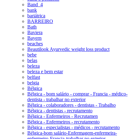
Band_4
bank
bariátrica
BARREIRO
Bath
Baviera
Bayern
beaches
Beautilook Ayurvedic weight loss product
bebe
belas
beleza
beleza e bem estar
belfast
belgia
Bélgica
Bélgica - bom salário - comprar - Francia - médico-
dentista - trabalhar no exterior
Bélgica - colaboradores - dentistas - Trabalho
Bélgica - dentistas - recrutamento
Bélgica - Enfermeiros - Recrutamen
Bélgica - Enfermeiros - recrutamento
Bélgica - especialistas - médicos - recrutamento
Bélgica-bom salário-Enfermagem-enfermeira-
enfermeiro-Francia-trabalhar no exterior