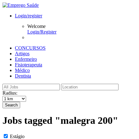
Login/register
Welcome
Login/Register
CONCURSOS
Artigos
Enfermeiro
Fisioterapeuta
Médico
Dentista
Radius:
Search
Jobs tagged "malegra 200"
Estágio