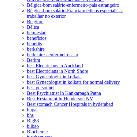
Bélgica-bom salário-enfermeiro-país estrangeiro
Bélgica-bom salário-Francia-médicos especialista-
trabalhar no exterior
Belgium
Bélica
bem-estar
benefícios
benefits
berkshire
berkshire - enfermeiro - lar
Berlim
best Electricians in Auckland
best Electricians in North Shore
best Gynecologist in kolkata
best Gynecologist in kolkata for normal delivery
best personnel
Best Psychiatrist In Kankarbagh Patna
Best Restaurant In Henderson NV
Best stomach Cancer Hospitals in hyderabad
bhpal
bhs
Big88
bilbao
Biochemie