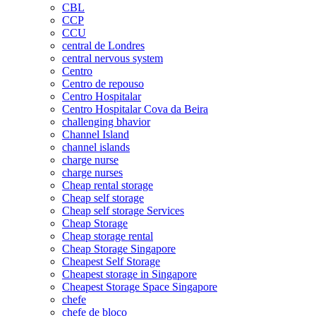
CBL
CCP
CCU
central de Londres
central nervous system
Centro
Centro de repouso
Centro Hospitalar
Centro Hospitalar Cova da Beira
challenging bhavior
Channel Island
channel islands
charge nurse
charge nurses
Cheap rental storage
Cheap self storage
Cheap self storage Services
Cheap Storage
Cheap storage rental
Cheap Storage Singapore
Cheapest Self Storage
Cheapest storage in Singapore
Cheapest Storage Space Singapore
chefe
chefe de bloco