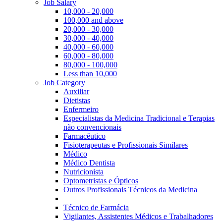
Job Salary
10,000 - 20,000
100,000 and above
20,000 - 30,000
30,000 - 40,000
40,000 - 60,000
60,000 - 80,000
80,000 - 100,000
Less than 10,000
Job Category
Auxiliar
Dietistas
Enfermeiro
Especialistas da Medicina Tradicional e Terapias
não convencionais
Farmacêutico
Fisioterapeutas e Profissionais Similares
Médico
Médico Dentista
Nutricionista
Optometristas e Ópticos
Outros Profissionais Técnicos da Medicina
Técnico de Farmácia
Vigilantes, Assistentes Médicos e Trabalhadores