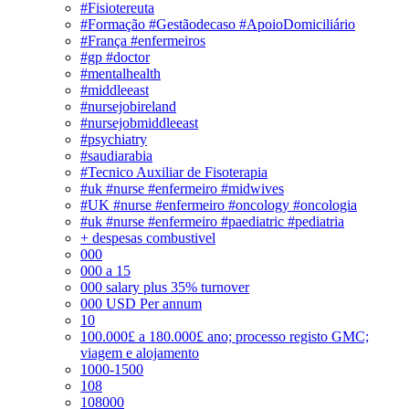
#Fisiotereuta
#Formação #Gestãodecaso #ApoioDomiciliário
#França #enfermeiros
#gp #doctor
#mentalhealth
#middleeast
#nursejobireland
#nursejobmiddleeast
#psychiatry
#saudiarabia
#Tecnico Auxiliar de Fisoterapia
#uk #nurse #enfermeiro #midwives
#UK #nurse #enfermeiro #oncology #oncologia
#uk #nurse #enfermeiro #paediatric #pediatria
+ despesas combustivel
000
000 a 15
000 salary plus 35% turnover
000 USD Per annum
10
100.000£ a 180.000£ ano; processo registo GMC;
viagem e alojamento
1000-1500
108
108000