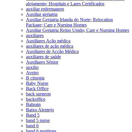
alojamento; Hospitais e Lares Certificados
auxiliar enfermagem
Auxiliar geriatria
Auxiliar Geriatria Irlanda do Norte; Relocation
Package; Care e Nursing Homes
Auxiliar Geriatria Reino Unido; Care e Nursing Homes
auxiliares
Auxiliares Ação médica
auxiliares de ação médica
Auxiliares de Acção Médica
auxiliares de saúde
Auxiliares Sénior
auxilio
Aveiro
B cirurgia
Baby Nurse
Back Office
back surgeon
backoffice
Bahrain
Baixo Alentejo
Band 5
band 5 nurse
band 6
band 6 positions