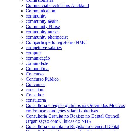
Comissionistas
Commercial electricians Auckland
Communication
community
community health
Community Nurse
community nurses
community pharmacist
Comparticipado registo no NMC
competitive salaries
comprar
comunicação
comunidade
Comunitária
Concurso
Concurso Público
Concursos
consultant
Consultor
consultoria
Consultoria e registo gratuitos na Ordem dos Médicos
em França; condições salariais atrativas
Consultoria Gratuita no Registo no Dental Council;
Organização com Clínicas do NHS
Consultoria Gratuita no Registo no General Dental