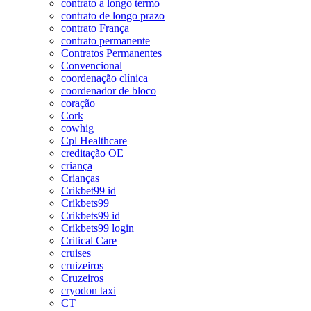
contrato a longo termo
contrato de longo prazo
contrato França
contrato permanente
Contratos Permanentes
Convencional
coordenação clínica
coordenador de bloco
coração
Cork
cowhig
Cpl Healthcare
creditação OE
criança
Crianças
Crikbet99 id
Crikbets99
Crikbets99 id
Crikbets99 login
Critical Care
cruises
cruizeiros
Cruzeiros
cryodon taxi
CT