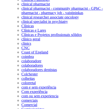
clinical pharmacist
clinical pharmacist - community pharmacist - GPhC -
pharmacist - pharmacy job - vaistininkas
clinical researcher associate oncology
clinical specialist in psychiatry
Clínicas
Clínicas e Lares
Clínicas e Projetos profissionais sólidos
clínico geral
clinics
CNC
Coast of England
coimbra
colaboradore
colaboradores
colaboradores dentistas
Colchester
colheitas
colorretal
com e sem experiência
Com experiência
com ou sem experiencia
comerciais
Comercial