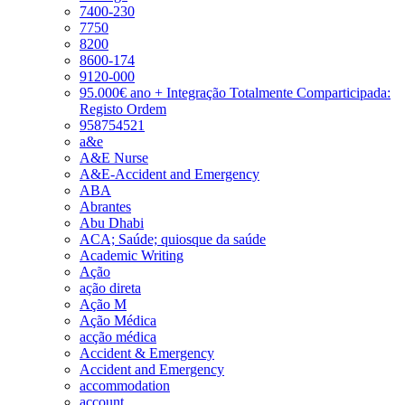
7400-230
7750
8200
8600-174
9120-000
95.000€ ano + Integração Totalmente Comparticipada:
Registo Ordem
958754521
a&e
A&E Nurse
A&E-Accident and Emergency
ABA
Abrantes
Abu Dhabi
ACA; Saúde; quiosque da saúde
Academic Writing
Ação
ação direta
Ação M
Ação Médica
acção médica
Accident & Emergency
Accident and Emergency
accommodation
account