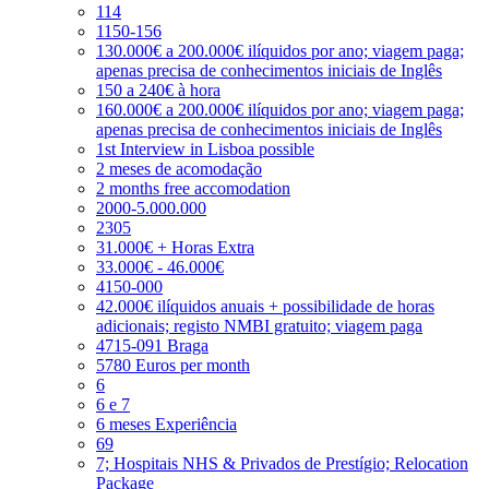
114
1150-156
130.000€ a 200.000€ ilíquidos por ano; viagem paga;
apenas precisa de conhecimentos iniciais de Inglês
150 a 240€ à hora
160.000€ a 200.000€ ilíquidos por ano; viagem paga;
apenas precisa de conhecimentos iniciais de Inglês
1st Interview in Lisboa possible
2 meses de acomodação
2 months free accomodation
2000-5.000.000
2305
31.000€ + Horas Extra
33.000€ - 46.000€
4150-000
42.000€ ilíquidos anuais + possibilidade de horas
adicionais; registo NMBI gratuito; viagem paga
4715-091 Braga
5780 Euros per month
6
6 e 7
6 meses Experiência
69
7; Hospitais NHS & Privados de Prestígio; Relocation
Package