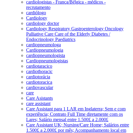
cardiologistas - França/Bélgica - médicos -
recrutamento
cardiólogo
Cardiology
cardiology doctor
Cardiology Respiratory Gastroenterology Oncology
Palliative Care Care of the Elderly Diabetes /
Endocrinology Paediatrics
cardiopneumologa
Cardiopneumologia
cardiopneumologista
Cardiopneumologistas
cardiotaracico
cardiothoracic
cardiotorácia
cardiotoracica
cardiovascular
care
Care Asistants
care assistant
Care Assistant para 1 LAR em Inglaterra; Sem e com
experiência; Contrato Full Time diretamente com os
Lares; Salário mensal entre 1.500£ a 2.000£
Care Assistant UK; Nursing/Care Home; Salários entre
1.500£ a 2.000£ por mês; Acompanhamento local em