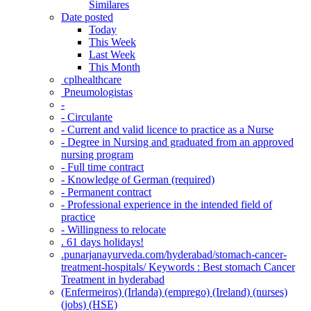
Similares
Date posted
Today
This Week
Last Week
This Month
‎ cplhealthcare‬
Pneumologistas
-
- Circulante
- Current and valid licence to practice as a Nurse
- Degree in Nursing and graduated from an approved
nursing program
- Full time contract
- Knowledge of German (required)
- Permanent contract
- Professional experience in the intended field of
practice
- Willingness to relocate
. 61 days holidays!
.punarjanayurveda.com/hyderabad/stomach-cancer-
treatment-hospitals/ Keywords : Best stomach Cancer
Treatment in hyderabad
(Enfermeiros) (Irlanda) (emprego) (Ireland) (nurses)
(jobs) (HSE)