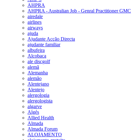
AHPRA
AHPRA - Australian Job - Genral Practitioner GMC
airedale
airlines
airways
ajuda
Ajudante Acção Directa
ajudante familiar
albufeira
Alcobaça
ale discgolf
alemã
Alemanha
alemão
Alentejano
Alentejo
alergologia
alergologista
algarve
Algés
Allied Health
Almada
Almada Forum
ALOJAMENTO