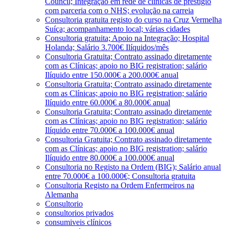
Council; Integração em rede de clínicas de prestígio
com parceria com o NHS; evolução na carreia
Consultoria gratuita registo do curso na Cruz Vermelha
Suíça; acompanhamento local; várias cidades
Consultoria gratuita; Apoio na Integração; Hospital
Holanda; Salário 3.700€ Ilíquidos/mês
Consultoria Gratuita; Contrato assinado diretamente
com as Clínicas; apoio no BIG registration; salário
Ilíquido entre 150.000€ a 200.000€ anual
Consultoria Gratuita; Contrato assinado diretamente
com as Clínicas; apoio no BIG registration; salário
Ilíquido entre 60.000€ a 80.000€ anual
Consultoria Gratuita; Contrato assinado diretamente
com as Clínicas; apoio no BIG registration; salário
Ilíquido entre 70.000€ a 100.000€ anual
Consultoria Gratuita; Contrato assinado diretamente
com as Clínicas; apoio no BIG registration; salário
Ilíquido entre 80.000€ a 100.000€ anual
Consultoria no Registo na Ordem (BIG); Salário anual
entre 70.000€ a 100.000€; Consultoria gratuita
Consultoria Registo na Ordem Enfermeiros na
Alemanha
Consultorio
consultorios privados
consumiveis clínicos