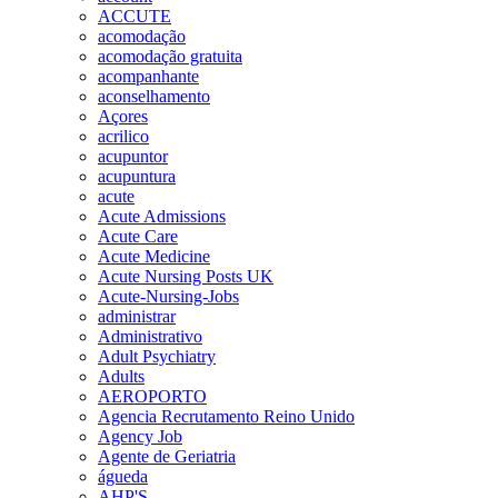
ACCUTE
acomodação
acomodação gratuita
acompanhante
aconselhamento
Açores
acrilico
acupuntor
acupuntura
acute
Acute Admissions
Acute Care
Acute Medicine
Acute Nursing Posts UK
Acute-Nursing-Jobs
administrar
Administrativo
Adult Psychiatry
Adults
AEROPORTO
Agencia Recrutamento Reino Unido
Agency Job
Agente de Geriatria
águeda
AHP'S