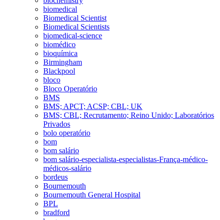
biochemistry
biomedical
Biomedical Scientist
Biomedical Scientists
biomedical-science
biomédico
bioquímica
Birmingham
Blackpool
bloco
Bloco Operatório
BMS
BMS; APCT; ACSP; CBL; UK
BMS; CBL; Recrutamento; Reino Unido; Laboratórios
Privados
bolo operatório
bom
bom salário
bom salário-especialista-especialistas-França-médico-
médicos-salário
bordeus
Bournemouth
Bournemouth General Hospital
BPL
bradford