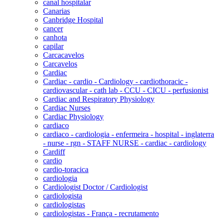
canal hospitalar
Canarias
Canbridge Hospital
cancer
canhota
capilar
Carcacavelos
Carcavelos
Cardiac
Cardiac - cardio - Cardiology - cardiothoracic -
cardiovascular - cath lab - CCU - CICU - perfusionist
Cardiac and Respiratory Physiology
Cardiac Nurses
Cardiac Physiology
cardiaco
cardiaco - cardiologia - enfermeira - hospital - inglaterra
- nurse - rgn - STAFF NURSE - cardiac - cardiology
Cardiff
cardio
cardio-toracica
cardiologia
Cardiologist Doctor / Cardiologist
cardiologista
cardiologistas
cardiologistas - França - recrutamento