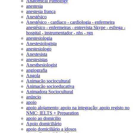
Anatomical Pathology
anestesia
anestesia frança
Anestésico
Anestésico - cardiaco - cardiologia - enfermeira
anestésico - enfermeiras - entrevista Skype - esfrega -
hospital - instrumentador - nhs - rgn
anestesiologia
Anestesiologista
anestesiologo
Anestesista
anestesistas
Anesthesiologist
angiografia
Angola
Animação sociocultural
Animação socioeducativa
Animadora Sociocultural
anúncio
apoio
apoio alojamento; apoio na integração; apoio registo no
NMC; IELTS + Preparation
apoio ao domicilio
Apoio domiciliário
apoio domiciliário a idosos