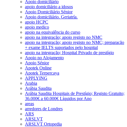
Apoio domiciliário
apoio domiciliário a idosos
Apoio Domiciliário Sénior
Apoio domiciliário. Geriatría.
apoio HCPC
apoio medico
apoio na equivalência do curso
apoio na integração; apoio registo no NMC
apoio na integração; apoio registo no NMC; preparação
+ exame IELTS suportados pelo hospital
apoio na integração; Hospital Privado de prestígio
Apoio no Alojamento
Apoio Sénior
Apotek Online
Apotek Terpercaya
APPLYING
Arabia
Arábia Saudita
Arábia Saudita Hospitais de Prestígio; Registo Gratuito;
36.000€ a 60.000€ Líquidos por Ano
areas
arredores de Londres
ARS
ARSLVT
ARSLVT Ortopedia