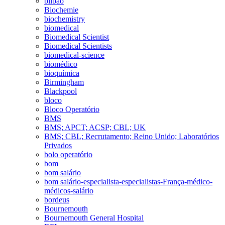
bilbao
Biochemie
biochemistry
biomedical
Biomedical Scientist
Biomedical Scientists
biomedical-science
biomédico
bioquímica
Birmingham
Blackpool
bloco
Bloco Operatório
BMS
BMS; APCT; ACSP; CBL; UK
BMS; CBL; Recrutamento; Reino Unido; Laboratórios
Privados
bolo operatório
bom
bom salário
bom salário-especialista-especialistas-França-médico-
médicos-salário
bordeus
Bournemouth
Bournemouth General Hospital