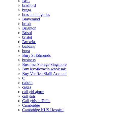
BPL
bradford
braga
bras and lingeries
Bravemind
brexit
Brighton
Brisol
bristol
Bruxelas
building
bupa
Bury St.Edmunds
business
Business Storage Singapore
Buy levofloxacin wholesale
Buy Verified Skrill Account
C
cabelo
cagas
call girl ajmer
call girls
Call girls in Delhi
Cambridge
Cambridge NHS Hospital