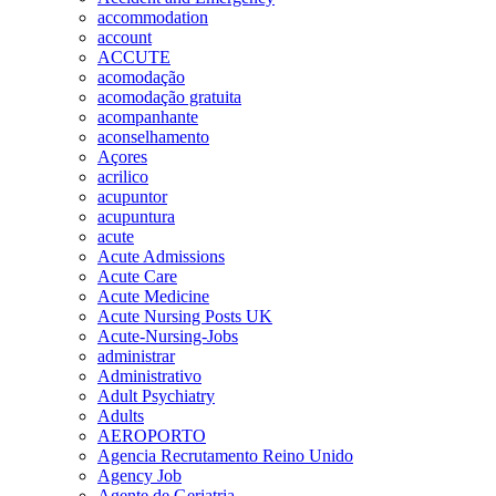
accommodation
account
ACCUTE
acomodação
acomodação gratuita
acompanhante
aconselhamento
Açores
acrilico
acupuntor
acupuntura
acute
Acute Admissions
Acute Care
Acute Medicine
Acute Nursing Posts UK
Acute-Nursing-Jobs
administrar
Administrativo
Adult Psychiatry
Adults
AEROPORTO
Agencia Recrutamento Reino Unido
Agency Job
Agente de Geriatria