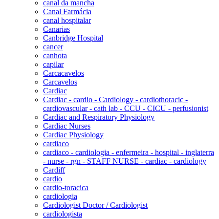
canal da mancha
Canal Farmácia
canal hospitalar
Canarias
Canbridge Hospital
cancer
canhota
capilar
Carcacavelos
Carcavelos
Cardiac
Cardiac - cardio - Cardiology - cardiothoracic -
cardiovascular - cath lab - CCU - CICU - perfusionist
Cardiac and Respiratory Physiology
Cardiac Nurses
Cardiac Physiology
cardiaco
cardiaco - cardiologia - enfermeira - hospital - inglaterra
- nurse - rgn - STAFF NURSE - cardiac - cardiology
Cardiff
cardio
cardio-toracica
cardiologia
Cardiologist Doctor / Cardiologist
cardiologista