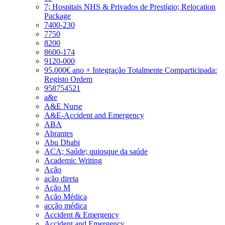
7; Hospitais NHS & Privados de Prestígio; Relocation
Package
7400-230
7750
8200
8600-174
9120-000
95.000€ ano + Integração Totalmente Comparticipada:
Registo Ordem
958754521
a&e
A&E Nurse
A&E-Accident and Emergency
ABA
Abrantes
Abu Dhabi
ACA; Saúde; quiosque da saúde
Academic Writing
Ação
ação direta
Ação M
Ação Médica
acção médica
Accident & Emergency
Accident and Emergency