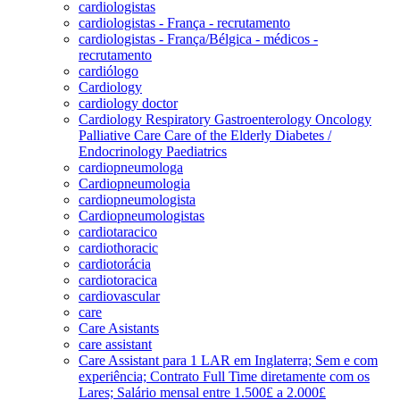
cardiologistas
cardiologistas - França - recrutamento
cardiologistas - França/Bélgica - médicos -
recrutamento
cardiólogo
Cardiology
cardiology doctor
Cardiology Respiratory Gastroenterology Oncology
Palliative Care Care of the Elderly Diabetes /
Endocrinology Paediatrics
cardiopneumologa
Cardiopneumologia
cardiopneumologista
Cardiopneumologistas
cardiotaracico
cardiothoracic
cardiotorácia
cardiotoracica
cardiovascular
care
Care Asistants
care assistant
Care Assistant para 1 LAR em Inglaterra; Sem e com
experiência; Contrato Full Time diretamente com os
Lares; Salário mensal entre 1.500£ a 2.000£