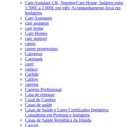
Care Assistant UK; Nursing/Care Home; Salários entre
1.500£ a 2.000£ por mês; Acompanhamento local em
Inglaterra
Care Assistants
care assistens
care home
Care Homes
care support
career
career progression
Caregiver
Caremark
carer
cariaco
Carlisle
Carlow
carreira
Carreira Profissional
Casa de repouso
Casal de Cambra
Casas de saúde
Casas de Saúde e Lares Certificados Inglaterra;
Consultoria em Portugal e Inglaterra
Casas de Saúde República da Irlanda
Cascais