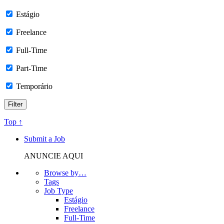
Estágio
Freelance
Full-Time
Part-Time
Temporário
Top ↑
Submit a Job
ANUNCIE AQUI
Browse by…
Tags
Job Type
Estágio
Freelance
Full-Time