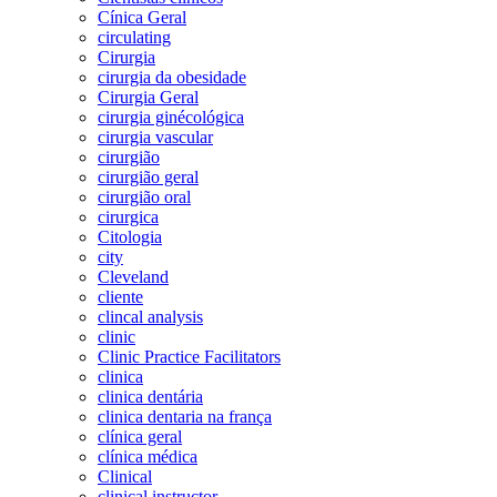
Cínica Geral
circulating
Cirurgia
cirurgia da obesidade
Cirurgia Geral
cirurgia ginécológica
cirurgia vascular
cirurgião
cirurgião geral
cirurgião oral
cirurgica
Citologia
city
Cleveland
cliente
clincal analysis
clinic
Clinic Practice Facilitators
clinica
clinica dentária
clinica dentaria na frança
clínica geral
clínica médica
Clinical
clinical instructor