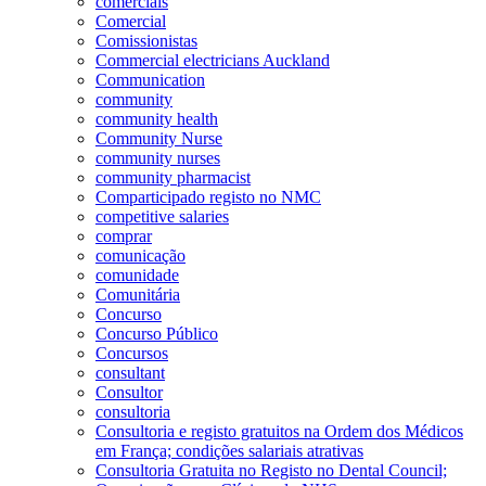
comerciais
Comercial
Comissionistas
Commercial electricians Auckland
Communication
community
community health
Community Nurse
community nurses
community pharmacist
Comparticipado registo no NMC
competitive salaries
comprar
comunicação
comunidade
Comunitária
Concurso
Concurso Público
Concursos
consultant
Consultor
consultoria
Consultoria e registo gratuitos na Ordem dos Médicos
em França; condições salariais atrativas
Consultoria Gratuita no Registo no Dental Council;