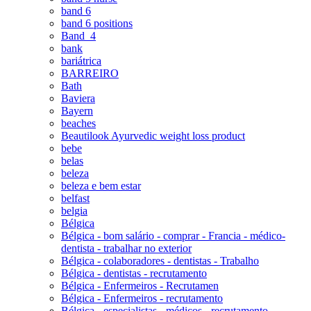
band 6
band 6 positions
Band_4
bank
bariátrica
BARREIRO
Bath
Baviera
Bayern
beaches
Beautilook Ayurvedic weight loss product
bebe
belas
beleza
beleza e bem estar
belfast
belgia
Bélgica
Bélgica - bom salário - comprar - Francia - médico-
dentista - trabalhar no exterior
Bélgica - colaboradores - dentistas - Trabalho
Bélgica - dentistas - recrutamento
Bélgica - Enfermeiros - Recrutamen
Bélgica - Enfermeiros - recrutamento
Bélgica - especialistas - médicos - recrutamento