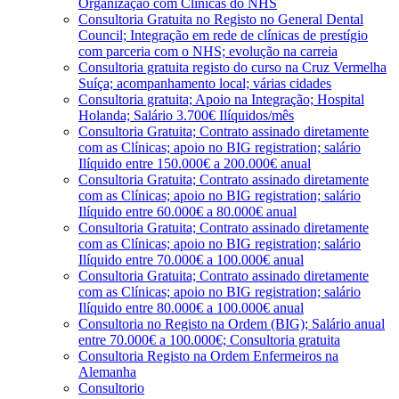
Organização com Clínicas do NHS
Consultoria Gratuita no Registo no General Dental
Council; Integração em rede de clínicas de prestígio
com parceria com o NHS; evolução na carreia
Consultoria gratuita registo do curso na Cruz Vermelha
Suíça; acompanhamento local; várias cidades
Consultoria gratuita; Apoio na Integração; Hospital
Holanda; Salário 3.700€ Ilíquidos/mês
Consultoria Gratuita; Contrato assinado diretamente
com as Clínicas; apoio no BIG registration; salário
Ilíquido entre 150.000€ a 200.000€ anual
Consultoria Gratuita; Contrato assinado diretamente
com as Clínicas; apoio no BIG registration; salário
Ilíquido entre 60.000€ a 80.000€ anual
Consultoria Gratuita; Contrato assinado diretamente
com as Clínicas; apoio no BIG registration; salário
Ilíquido entre 70.000€ a 100.000€ anual
Consultoria Gratuita; Contrato assinado diretamente
com as Clínicas; apoio no BIG registration; salário
Ilíquido entre 80.000€ a 100.000€ anual
Consultoria no Registo na Ordem (BIG); Salário anual
entre 70.000€ a 100.000€; Consultoria gratuita
Consultoria Registo na Ordem Enfermeiros na
Alemanha
Consultorio