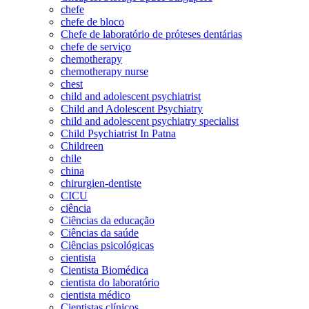
chefe
chefe de bloco
Chefe de laboratório de próteses dentárias
chefe de serviço
chemotherapy
chemotherapy nurse
chest
child and adolescent psychiatrist
Child and Adolescent Psychiatry
child and adolescent psychiatry specialist
Child Psychiatrist In Patna
Childreen
chile
china
chirurgien-dentiste
CICU
ciência
Ciências da educação
Ciências da saúde
Ciências psicológicas
cientista
Cientista Biomédica
cientista do laboratório
cientista médico
Cientistas clínicos