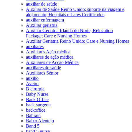
auxiliar de saúde
Auxiliar de Saúde Reino Unido; suporte na viagem e
alojamento; Hospitais e Lares Certificados
auxiliar enfermagem
Auxiliar geriatria
Auxiliar Geriatria Irlanda do Norte; Relocation
Package; Care e Nursing Homes
Auxiliar Geriatria Reino Unido; Care e Nursing Homes
auxiliares
Auxiliares Ação médica
auxiliares de ação médica
Auxiliares de Acção Médica
auxiliares de saúde
Auxiliares Sénior
auxilio
Aveiro
B cirurgia
Baby Nurse
Back Office
back surgeon
backoffice
Bahrain
Baixo Alentejo
Band 5
band 5 nurse