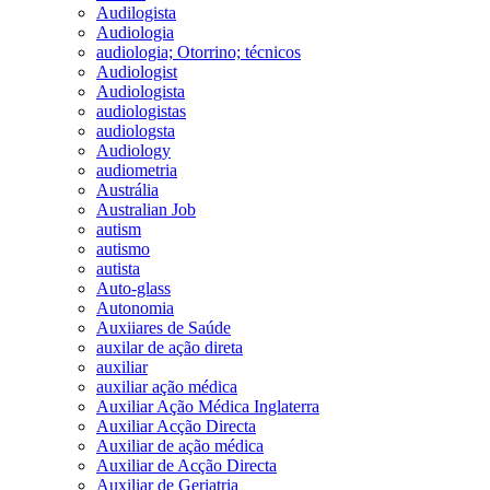
Audilogista
Audiologia
audiologia; Otorrino; técnicos
Audiologist
Audiologista
audiologistas
audiologsta
Audiology
audiometria
Austrália
Australian Job
autism
autismo
autista
Auto-glass
Autonomia
Auxiiares de Saúde
auxilar de ação direta
auxiliar
auxiliar ação médica
Auxiliar Ação Médica Inglaterra
Auxiliar Acção Directa
Auxiliar de ação médica
Auxiliar de Acção Directa
Auxiliar de Geriatria