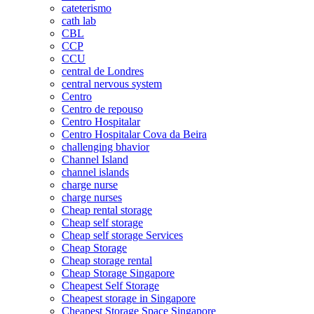
cateterismo
cath lab
CBL
CCP
CCU
central de Londres
central nervous system
Centro
Centro de repouso
Centro Hospitalar
Centro Hospitalar Cova da Beira
challenging bhavior
Channel Island
channel islands
charge nurse
charge nurses
Cheap rental storage
Cheap self storage
Cheap self storage Services
Cheap Storage
Cheap storage rental
Cheap Storage Singapore
Cheapest Self Storage
Cheapest storage in Singapore
Cheapest Storage Space Singapore