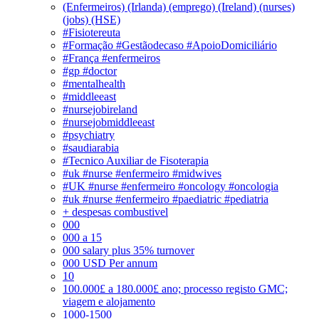
(Enfermeiros) (Irlanda) (emprego) (Ireland) (nurses)
(jobs) (HSE)
#Fisiotereuta
#Formação #Gestãodecaso #ApoioDomiciliário
#França #enfermeiros
#gp #doctor
#mentalhealth
#middleeast
#nursejobireland
#nursejobmiddleeast
#psychiatry
#saudiarabia
#Tecnico Auxiliar de Fisoterapia
#uk #nurse #enfermeiro #midwives
#UK #nurse #enfermeiro #oncology #oncologia
#uk #nurse #enfermeiro #paediatric #pediatria
+ despesas combustivel
000
000 a 15
000 salary plus 35% turnover
000 USD Per annum
10
100.000£ a 180.000£ ano; processo registo GMC;
viagem e alojamento
1000-1500