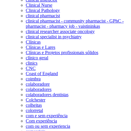
Clinical Nurse
Clinical Pathology
clinical pharmacist
clinical pharmacist - community pharmacist - GPhC -
pharmacist - pharmacy job - vaistininkas
clinical researcher associate oncology
clinical specialist in psychiatry
Clínicas
Clínicas e Lares
Clínicas e Projetos profissionais sólidos
clínico geral
clinics
CNC
Coast of England
coimbra
colaboradore
colaboradores
colaboradores dentistas
Colchester
colheitas
colorretal
com e sem experiência
Com experiência
com ou sem experiencia