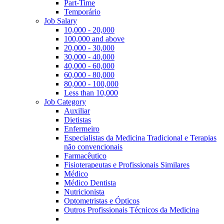
Part-Time
Temporário
Job Salary
10,000 - 20,000
100,000 and above
20,000 - 30,000
30,000 - 40,000
40,000 - 60,000
60,000 - 80,000
80,000 - 100,000
Less than 10,000
Job Category
Auxiliar
Dietistas
Enfermeiro
Especialistas da Medicina Tradicional e Terapias
não convencionais
Farmacêutico
Fisioterapeutas e Profissionais Similares
Médico
Médico Dentista
Nutricionista
Optometristas e Ópticos
Outros Profissionais Técnicos da Medicina