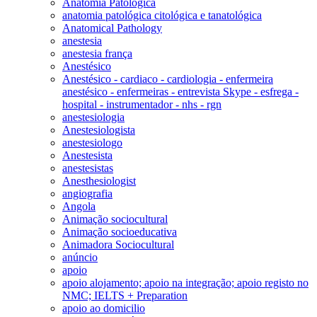
Anatomia Patológica
anatomia patológica citológica e tanatológica
Anatomical Pathology
anestesia
anestesia frança
Anestésico
Anestésico - cardiaco - cardiologia - enfermeira
anestésico - enfermeiras - entrevista Skype - esfrega -
hospital - instrumentador - nhs - rgn
anestesiologia
Anestesiologista
anestesiologo
Anestesista
anestesistas
Anesthesiologist
angiografia
Angola
Animação sociocultural
Animação socioeducativa
Animadora Sociocultural
anúncio
apoio
apoio alojamento; apoio na integração; apoio registo no
NMC; IELTS + Preparation
apoio ao domicilio