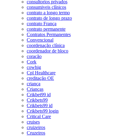
consultorios privados
consumiveis clínicos
contrato a longo termo
contrato de longo prazo
contrato França
contrato permanente
Contratos Permanentes
Convencional
coordenação clínica
coordenador de bloco
coração
Cork
cowhig
Cpl Healthcare
creditação OE
criança
Crianças
Crikbet99 id
Crikbets99
Crikbets99 id
Crikbets99 login
Critical Care
cruises
cruizeiros
Cruzeiros