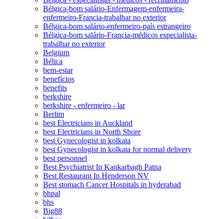
Bélgica-bom salário-Enfermagem-enfermeira-
enfermeiro-Francia-trabalhar no exterior
Bélgica-bom salário-enfermeiro-país estrangeiro
Bélgica-bom salário-Francia-médicos especialista-
trabalhar no exterior
Belgium
Bélica
bem-estar
benefícios
benefits
berkshire
berkshire - enfermeiro - lar
Berlim
best Electricians in Auckland
best Electricians in North Shore
best Gynecologist in kolkata
best Gynecologist in kolkata for normal delivery
best personnel
Best Psychiatrist In Kankarbagh Patna
Best Restaurant In Henderson NV
Best stomach Cancer Hospitals in hyderabad
bhpal
bhs
Big88