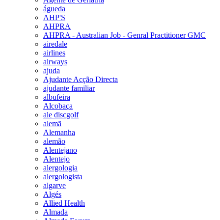
águeda
AHP'S
AHPRA
AHPRA - Australian Job - Genral Practitioner GMC
airedale
airlines
airways
ajuda
Ajudante Acção Directa
ajudante familiar
albufeira
Alcobaça
ale discgolf
alemã
Alemanha
alemão
Alentejano
Alentejo
alergologia
alergologista
algarve
Algés
Allied Health
Almada