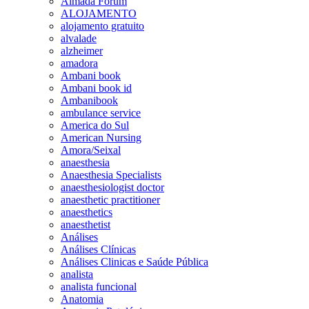
Almada Forum
ALOJAMENTO
alojamento gratuito
alvalade
alzheimer
amadora
Ambani book
Ambani book id
Ambanibook
ambulance service
America do Sul
American Nursing
Amora/Seixal
anaesthesia
Anaesthesia Specialists
anaesthesiologist doctor
anaesthetic practitioner
anaesthetics
anaesthetist
Análises
Análises Clínicas
Análises Clinicas e Saúde Pública
analista
analista funcional
Anatomia