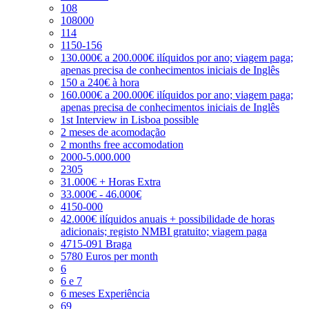
108
108000
114
1150-156
130.000€ a 200.000€ ilíquidos por ano; viagem paga;
apenas precisa de conhecimentos iniciais de Inglês
150 a 240€ à hora
160.000€ a 200.000€ ilíquidos por ano; viagem paga;
apenas precisa de conhecimentos iniciais de Inglês
1st Interview in Lisboa possible
2 meses de acomodação
2 months free accomodation
2000-5.000.000
2305
31.000€ + Horas Extra
33.000€ - 46.000€
4150-000
42.000€ ilíquidos anuais + possibilidade de horas
adicionais; registo NMBI gratuito; viagem paga
4715-091 Braga
5780 Euros per month
6
6 e 7
6 meses Experiência
69