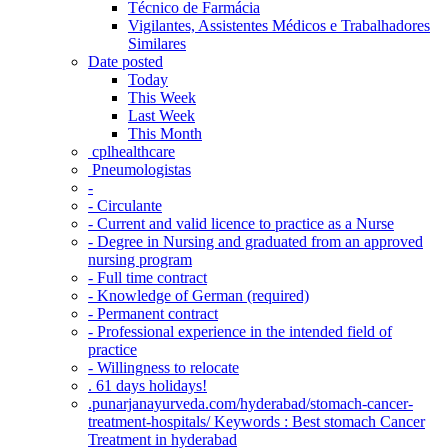
Técnico de Farmácia
Vigilantes, Assistentes Médicos e Trabalhadores
Similares
Date posted
Today
This Week
Last Week
This Month
‎ cplhealthcare‬
Pneumologistas
-
- Circulante
- Current and valid licence to practice as a Nurse
- Degree in Nursing and graduated from an approved
nursing program
- Full time contract
- Knowledge of German (required)
- Permanent contract
- Professional experience in the intended field of
practice
- Willingness to relocate
. 61 days holidays!
.punarjanayurveda.com/hyderabad/stomach-cancer-
treatment-hospitals/ Keywords : Best stomach Cancer
Treatment in hyderabad