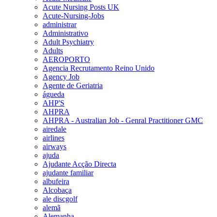
Acute Nursing Posts UK
Acute-Nursing-Jobs
administrar
Administrativo
Adult Psychiatry
Adults
AEROPORTO
Agencia Recrutamento Reino Unido
Agency Job
Agente de Geriatria
águeda
AHP'S
AHPRA
AHPRA - Australian Job - Genral Practitioner GMC
airedale
airlines
airways
ajuda
Ajudante Acção Directa
ajudante familiar
albufeira
Alcobaça
ale discgolf
alemã
Alemanha