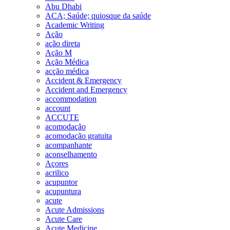
Abu Dhabi
ACA; Saúde; quiosque da saúde
Academic Writing
Ação
ação direta
Ação M
Ação Médica
acção médica
Accident & Emergency
Accident and Emergency
accommodation
account
ACCUTE
acomodação
acomodação gratuita
acompanhante
aconselhamento
Açores
acrilico
acupuntor
acupuntura
acute
Acute Admissions
Acute Care
Acute Medicine