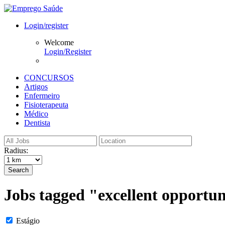
Login/register
Welcome
Login/Register
CONCURSOS
Artigos
Enfermeiro
Fisioterapeuta
Médico
Dentista
Radius:
Search
Jobs tagged "excellent opportu
Estágio