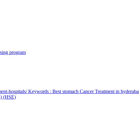
rsing program
ent-hospitals/ Keywords : Best stomach Cancer Treatment in hyderab
bs) (HSE)