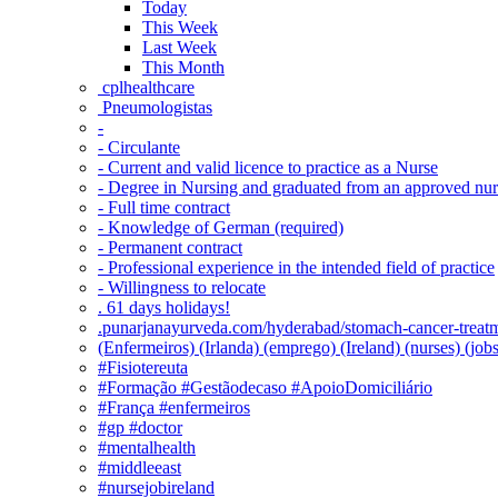
Today
This Week
Last Week
This Month
‎ cplhealthcare‬
Pneumologistas
-
- Circulante
- Current and valid licence to practice as a Nurse
- Degree in Nursing and graduated from an approved nu
- Full time contract
- Knowledge of German (required)
- Permanent contract
- Professional experience in the intended field of practice
- Willingness to relocate
. 61 days holidays!
.punarjanayurveda.com/hyderabad/stomach-cancer-treatm
(Enfermeiros) (Irlanda) (emprego) (Ireland) (nurses) (jo
#Fisiotereuta
#Formação #Gestãodecaso #ApoioDomiciliário
#França #enfermeiros
#gp #doctor
#mentalhealth
#middleeast
#nursejobireland