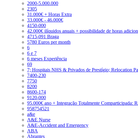
2000-5.000.000
2305
31.000€ + Horas Extra
33.000€ - 46.000€
4150-000
42.000€ ilíquidos anuais + possibilidade de horas adicio
4715-091 Braga
5780 Euros per month
6
6 e 7
6 meses Experiência
69
7; Hospitais NHS & Privados de Prestígio; Relocation P
7400-230
7750
8200
8600-174
9120-000
95.000€ ano + Integração Totalmente Comparticipada: 
958754521
a&e
A&E Nurse
A&E-Accident and Emergency
ABA
Abrantes