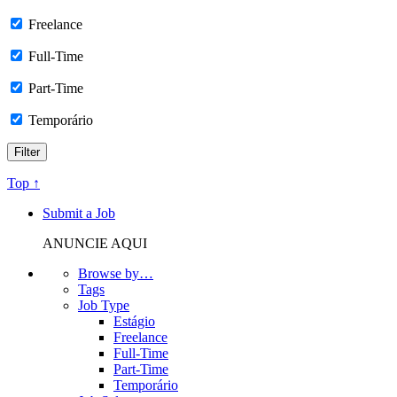
Freelance
Full-Time
Part-Time
Temporário
Top ↑
Submit a Job
ANUNCIE AQUI
Browse by…
Tags
Job Type
Estágio
Freelance
Full-Time
Part-Time
Temporário