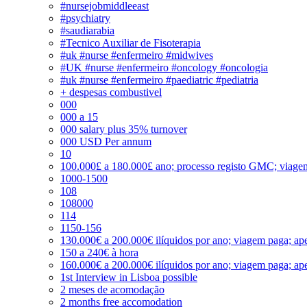
#nursejobmiddleeast
#psychiatry
#saudiarabia
#Tecnico Auxiliar de Fisoterapia
#uk #nurse #enfermeiro #midwives
#UK #nurse #enfermeiro #oncology #oncologia
#uk #nurse #enfermeiro #paediatric #pediatria
+ despesas combustivel
000
000 a 15
000 salary plus 35% turnover
000 USD Per annum
10
100.000£ a 180.000£ ano; processo registo GMC; viage
1000-1500
108
108000
114
1150-156
130.000€ a 200.000€ ilíquidos por ano; viagem paga; ape
150 a 240€ à hora
160.000€ a 200.000€ ilíquidos por ano; viagem paga; ape
1st Interview in Lisboa possible
2 meses de acomodação
2 months free accomodation