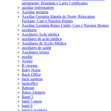
alojamento; Hospitais e Lares Certificados
auxiliar enfermagem
Auxiliar geriatria
Auxiliar Geriatria Irlanda do Norte; Relocation
Package; Care e Nursing Homes
Auxiliar Geriatria Reino Unido; Care e Nursing Homes
auxiliares
Auxiliares Ação médica
auxiliares de ação médica
Auxiliares de Acção Médica
auxiliares de saúde
Auxiliares Sénior
auxilio
Aveiro
B cirurgia
Baby Nurse
Back Office
back surgeon
backoffice
Bahrain
Baixo Alentejo
Band 5
band 5 nurse
band 6
band 6 positions