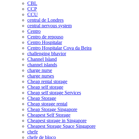
CBL
CCP
CCU
central de Londres
central nervous system
Centro
Centro de repouso
Centro Hospitalar
Centro Hospitalar Cova da Beira
challenging bhavior
Channel Island
channel islands
charge nurse
charge nurses
Cheap rental storage
Cheap self storage
Cheap self storage Services
Cheap Storage
Cheap storage rental
Cheap Storage Singapore
Cheapest Self Storage
Cheapest storage in Singapore
Cheapest Storage Space Singapore
chefe
chefe de bloco