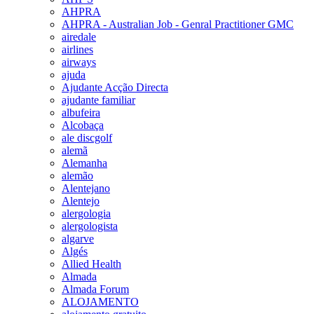
AHPRA
AHPRA - Australian Job - Genral Practitioner GMC
airedale
airlines
airways
ajuda
Ajudante Acção Directa
ajudante familiar
albufeira
Alcobaça
ale discgolf
alemã
Alemanha
alemão
Alentejano
Alentejo
alergologia
alergologista
algarve
Algés
Allied Health
Almada
Almada Forum
ALOJAMENTO