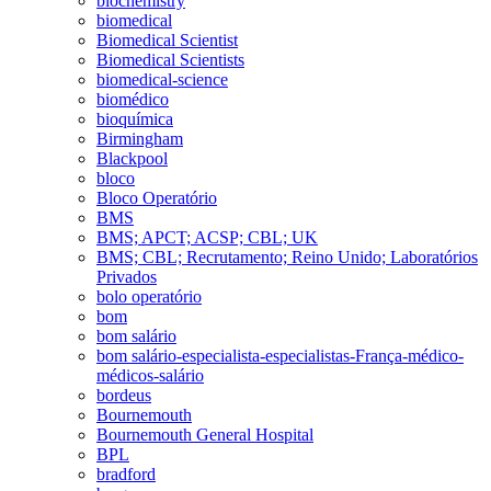
biochemistry
biomedical
Biomedical Scientist
Biomedical Scientists
biomedical-science
biomédico
bioquímica
Birmingham
Blackpool
bloco
Bloco Operatório
BMS
BMS; APCT; ACSP; CBL; UK
BMS; CBL; Recrutamento; Reino Unido; Laboratórios
Privados
bolo operatório
bom
bom salário
bom salário-especialista-especialistas-França-médico-
médicos-salário
bordeus
Bournemouth
Bournemouth General Hospital
BPL
bradford