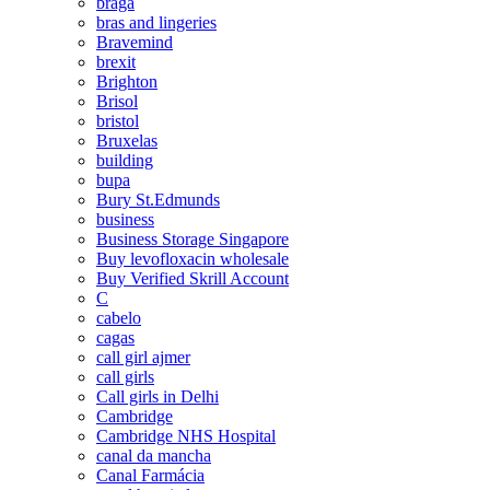
braga
bras and lingeries
Bravemind
brexit
Brighton
Brisol
bristol
Bruxelas
building
bupa
Bury St.Edmunds
business
Business Storage Singapore
Buy levofloxacin wholesale
Buy Verified Skrill Account
C
cabelo
cagas
call girl ajmer
call girls
Call girls in Delhi
Cambridge
Cambridge NHS Hospital
canal da mancha
Canal Farmácia