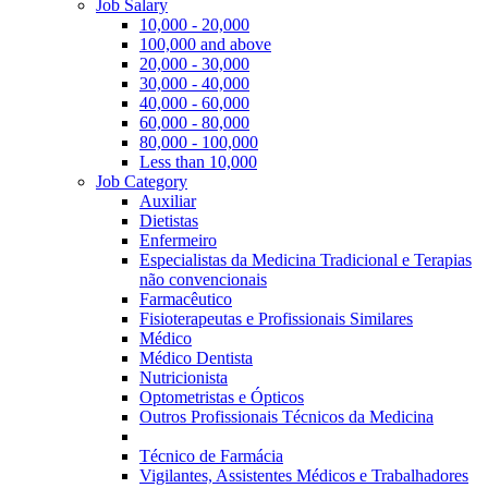
Job Salary
10,000 - 20,000
100,000 and above
20,000 - 30,000
30,000 - 40,000
40,000 - 60,000
60,000 - 80,000
80,000 - 100,000
Less than 10,000
Job Category
Auxiliar
Dietistas
Enfermeiro
Especialistas da Medicina Tradicional e Terapias
não convencionais
Farmacêutico
Fisioterapeutas e Profissionais Similares
Médico
Médico Dentista
Nutricionista
Optometristas e Ópticos
Outros Profissionais Técnicos da Medicina
Técnico de Farmácia
Vigilantes, Assistentes Médicos e Trabalhadores