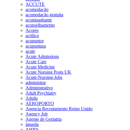
ACCUTE
acomodação
acomodação gratuita
acompanhante
aconselhamento
Açores
acrilico
acupuntor
acupuntura
acute
Acute Admissions
Acute Care
Acute Medicine
Acute Nursing Posts UK
Acute-Nursing-Jobs
administrar
Administrativo
Adult Psychiatry
Adults
AEROPORTO
Agencia Recrutamento Reino Unido
Agency Job
Agente de Geriatria
águeda
AHP'S