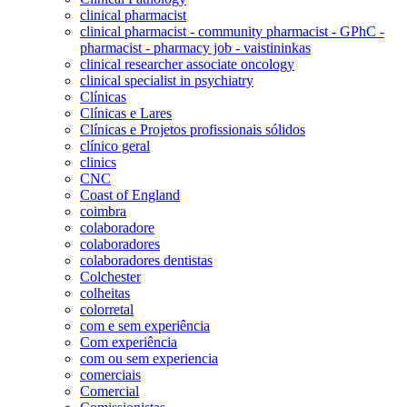
clinical pharmacist
clinical pharmacist - community pharmacist - GPhC -
pharmacist - pharmacy job - vaistininkas
clinical researcher associate oncology
clinical specialist in psychiatry
Clínicas
Clínicas e Lares
Clínicas e Projetos profissionais sólidos
clínico geral
clinics
CNC
Coast of England
coimbra
colaboradore
colaboradores
colaboradores dentistas
Colchester
colheitas
colorretal
com e sem experiência
Com experiência
com ou sem experiencia
comerciais
Comercial