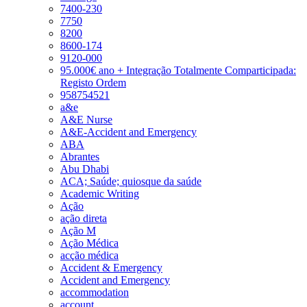
7400-230
7750
8200
8600-174
9120-000
95.000€ ano + Integração Totalmente Comparticipada:
Registo Ordem
958754521
a&e
A&E Nurse
A&E-Accident and Emergency
ABA
Abrantes
Abu Dhabi
ACA; Saúde; quiosque da saúde
Academic Writing
Ação
ação direta
Ação M
Ação Médica
acção médica
Accident & Emergency
Accident and Emergency
accommodation
account