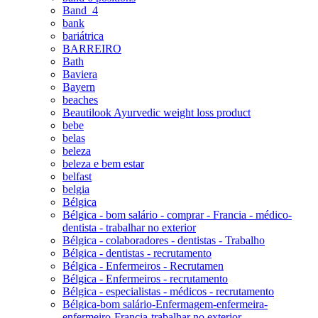
Band_4
bank
bariátrica
BARREIRO
Bath
Baviera
Bayern
beaches
Beautilook Ayurvedic weight loss product
bebe
belas
beleza
beleza e bem estar
belfast
belgia
Bélgica
Bélgica - bom salário - comprar - Francia - médico-
dentista - trabalhar no exterior
Bélgica - colaboradores - dentistas - Trabalho
Bélgica - dentistas - recrutamento
Bélgica - Enfermeiros - Recrutamen
Bélgica - Enfermeiros - recrutamento
Bélgica - especialistas - médicos - recrutamento
Bélgica-bom salário-Enfermagem-enfermeira-
enfermeiro-Francia-trabalhar no exterior