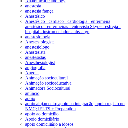
Anatomical Pathology
anestesia
anestesia frança
Anestésico
Anestésico - cardiaco - cardiologia - enfermeira
anestésico - enfermeiras - entrevista Skype - esfrega -
hospital - instrumentador - nhs - rgn
anestesiologia
Anestesiologista
anestesiologo
Anestesista
anestesistas
Anesthesiologist
angiografia
Angola
Animação sociocultural
Animação socioeducativa
Animadora Sociocultural
anúncio
apoio
apoio alojamento; apoio na integração; apoio registo no
NMC; IELTS + Preparation
apoio ao domicilio
Apoio domiciliário
apoio domiciliário a idosos