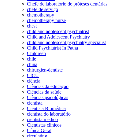
Chefe de laboratório de próteses dentárias
chefe de serviço
chemotherapy
chemotherapy nurse
chest
child and adolescent psychiatrist
Child and Adolescent Psychiatry
child and adolescent psychiatry specialist
Child Psychiatrist In Patna
Childreen
chile
china
chirurgien-dentiste
CICU
ciência
Ciências da educação
Ciências da saúde
Ciências psicológicas
cientista
Cientista Biomédica
cientista do laboratório
cientista médico
Cientistas clínicos
Cínica Geral
circulating