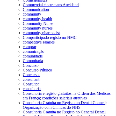
Comissionistas
Commercial electricians Auckland
Communication
community
community health
Community Nurse
community nurses
community pharmacist
Comparticipado registo no NMC
competitive salaries
comprar
comunicação
comunidade
Comunitária
Concurso
Concurso Público
Concursos
consultant
Consultor
consultoria
Consultoria e registo gratuitos na Ordem dos Médicos
em França; condições salariais atrativas
Consultoria Gratuita no Registo no Dental Council;
Organização com Clínicas do NHS
Consultoria Gratuita no Registo no General Dental