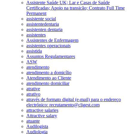
Assistente Saúde UK; Lar e Casas de Saúde
Certificadas; Apoio na transição; Contrato Full Time
Permanent
assistente social
assistentedentaria
assistenten dentaria
assistentes
Assistentes de Enfermagem
assistentes operacionais
assistida
Assuntos Regulamentares
ASW
atendimento
atendimento a domicílio
Atendimento ao Cliente
atendimento domiciliar
atrative
atrativo
através de formato digital (e-mail) para o endereço
electrónico: recrutamento@cligest.com
attractive salaries
Attractive salary
atuante
Audilogista
Audiologia