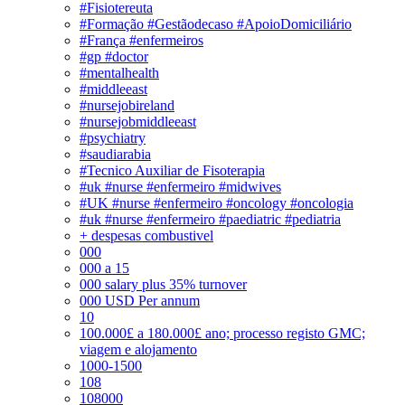
#Fisiotereuta
#Formação #Gestãodecaso #ApoioDomiciliário
#França #enfermeiros
#gp #doctor
#mentalhealth
#middleeast
#nursejobireland
#nursejobmiddleeast
#psychiatry
#saudiarabia
#Tecnico Auxiliar de Fisoterapia
#uk #nurse #enfermeiro #midwives
#UK #nurse #enfermeiro #oncology #oncologia
#uk #nurse #enfermeiro #paediatric #pediatria
+ despesas combustivel
000
000 a 15
000 salary plus 35% turnover
000 USD Per annum
10
100.000£ a 180.000£ ano; processo registo GMC;
viagem e alojamento
1000-1500
108
108000