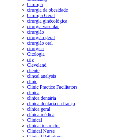
Cirurgia
cirurgia da obesidade
Cirurgia Geral
cirurgia ginécológica
cirurgia vascular
cirurgião
cirurgião geral
cirurgião oral
cirurgica
Citologia
city
Cleveland
cliente
clincal analysis
clinic
Clinic Practice Facilitators
clinica
clinica dentária
clinica dentaria na frança
clínica geral
clínica médica
Clinical
clinical instructor
Clinical Nurse
Clinical Pathology