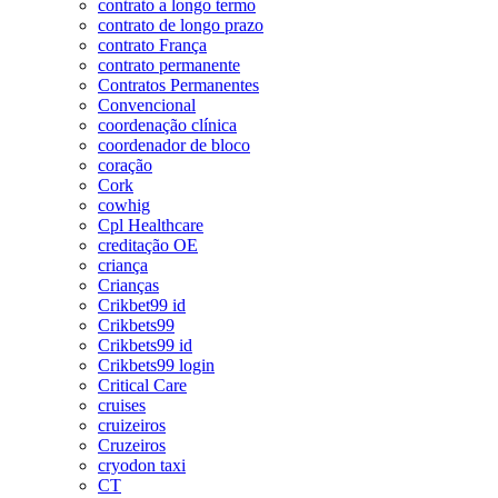
contrato a longo termo
contrato de longo prazo
contrato França
contrato permanente
Contratos Permanentes
Convencional
coordenação clínica
coordenador de bloco
coração
Cork
cowhig
Cpl Healthcare
creditação OE
criança
Crianças
Crikbet99 id
Crikbets99
Crikbets99 id
Crikbets99 login
Critical Care
cruises
cruizeiros
Cruzeiros
cryodon taxi
CT