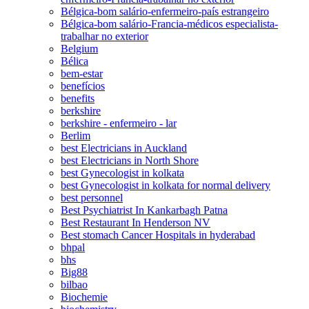
Bélgica-bom salário-enfermeiro-país estrangeiro
Bélgica-bom salário-Francia-médicos especialista-
trabalhar no exterior
Belgium
Bélica
bem-estar
benefícios
benefits
berkshire
berkshire - enfermeiro - lar
Berlim
best Electricians in Auckland
best Electricians in North Shore
best Gynecologist in kolkata
best Gynecologist in kolkata for normal delivery
best personnel
Best Psychiatrist In Kankarbagh Patna
Best Restaurant In Henderson NV
Best stomach Cancer Hospitals in hyderabad
bhpal
bhs
Big88
bilbao
Biochemie