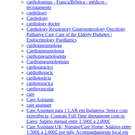
cardiologistas - França/Bélgica - médicos -
recrutamento
cardiólogo
Cardiology
cardiology doctor
Cardiology Respiratory Gastroenterology Oncology
Palliative Care Care of the Elderly Diabetes /
Endocrinology Paediatrics
cardiopneumologa
Cardiopneumologia
cardiopneumologista
Cardiopneumologistas
cardiotaracico
cardiothoracic
cardiotorácia
cardiotoracica
cardiovascular
care
Care Asistants
care assistant
Care Assistant para 1 LAR em Inglaterra; Sem e com
experiência; Contrato Full Time diretamente com os
Lares; Salário mensal entre 1.500£ a 2.000£
Care Assistant UK; Nursing/Care Home; Salários entre
1.500£ a 2.000£ por mês; Acompanhamento local em