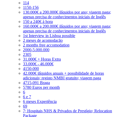
114
1150-156
130.000€ a 200.000€ ilíquidos por ano; viagem paga;
apenas precisa de conhecimentos iniciais de Inglês
150 a 240€ à hora
160.000€ a 200.000€ ilíquidos por ano; viagem paga;
apenas precisa de conhecimentos iniciais de Inglês
1st Interview in Lisboa possible
2 meses de acomodação
2 months free accomodation
2000-5.000.000
2305
31.000€ + Horas Extra
33.000€ - 46.000€
4150-000
42.000€ ilíquidos anuais + possibilidade de horas
adicionais; registo NMBI gratuito; viagem paga
4715-091 Braga
5780 Euros per month
6
6 e 7
6 meses Experiência
69
7; Hospitais NHS & Privados de Prestígio; Relocation
Package