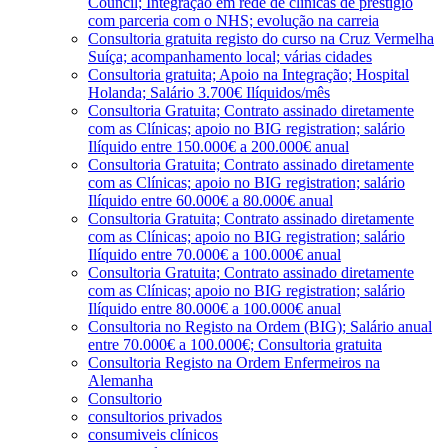
Council; Integração em rede de clínicas de prestígio
com parceria com o NHS; evolução na carreia
Consultoria gratuita registo do curso na Cruz Vermelha
Suíça; acompanhamento local; várias cidades
Consultoria gratuita; Apoio na Integração; Hospital
Holanda; Salário 3.700€ Ilíquidos/mês
Consultoria Gratuita; Contrato assinado diretamente
com as Clínicas; apoio no BIG registration; salário
Ilíquido entre 150.000€ a 200.000€ anual
Consultoria Gratuita; Contrato assinado diretamente
com as Clínicas; apoio no BIG registration; salário
Ilíquido entre 60.000€ a 80.000€ anual
Consultoria Gratuita; Contrato assinado diretamente
com as Clínicas; apoio no BIG registration; salário
Ilíquido entre 70.000€ a 100.000€ anual
Consultoria Gratuita; Contrato assinado diretamente
com as Clínicas; apoio no BIG registration; salário
Ilíquido entre 80.000€ a 100.000€ anual
Consultoria no Registo na Ordem (BIG); Salário anual
entre 70.000€ a 100.000€; Consultoria gratuita
Consultoria Registo na Ordem Enfermeiros na
Alemanha
Consultorio
consultorios privados
consumiveis clínicos