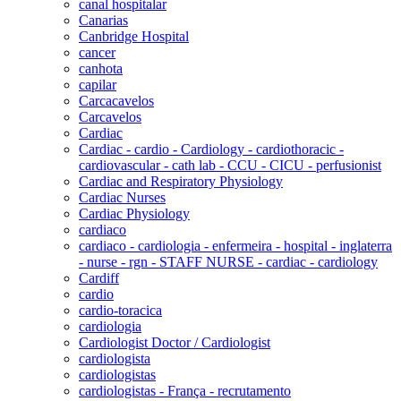
canal hospitalar
Canarias
Canbridge Hospital
cancer
canhota
capilar
Carcacavelos
Carcavelos
Cardiac
Cardiac - cardio - Cardiology - cardiothoracic -
cardiovascular - cath lab - CCU - CICU - perfusionist
Cardiac and Respiratory Physiology
Cardiac Nurses
Cardiac Physiology
cardiaco
cardiaco - cardiologia - enfermeira - hospital - inglaterra
- nurse - rgn - STAFF NURSE - cardiac - cardiology
Cardiff
cardio
cardio-toracica
cardiologia
Cardiologist Doctor / Cardiologist
cardiologista
cardiologistas
cardiologistas - França - recrutamento