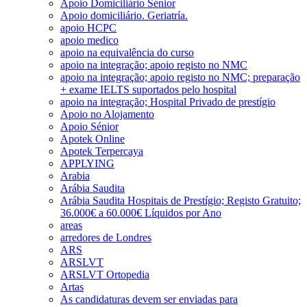
Apoio Domiciliário Sénior
Apoio domiciliário. Geriatría.
apoio HCPC
apoio medico
apoio na equivalência do curso
apoio na integração; apoio registo no NMC
apoio na integração; apoio registo no NMC; preparação
+ exame IELTS suportados pelo hospital
apoio na integração; Hospital Privado de prestígio
Apoio no Alojamento
Apoio Sénior
Apotek Online
Apotek Terpercaya
APPLYING
Arabia
Arábia Saudita
Arábia Saudita Hospitais de Prestígio; Registo Gratuito;
36.000€ a 60.000€ Líquidos por Ano
areas
arredores de Londres
ARS
ARSLVT
ARSLVT Ortopedia
Artas
As candidaturas devem ser enviadas para