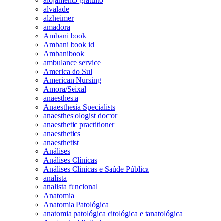
alojamento gratuito
alvalade
alzheimer
amadora
Ambani book
Ambani book id
Ambanibook
ambulance service
America do Sul
American Nursing
Amora/Seixal
anaesthesia
Anaesthesia Specialists
anaesthesiologist doctor
anaesthetic practitioner
anaesthetics
anaesthetist
Análises
Análises Clínicas
Análises Clinicas e Saúde Pública
analista
analista funcional
Anatomia
Anatomia Patológica
anatomia patológica citológica e tanatológica