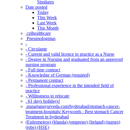
Similares
Date posted
Today
This Week
Last Week
This Month
‎ cplhealthcare‬
Pneumologistas
-
- Circulante
- Current and valid licence to practice as a Nurse
- Degree in Nursing and graduated from an approved
nursing program
- Full time contract
- Knowledge of German (required)
- Permanent contract
- Professional experience in the intended field of
practice
- Willingness to relocate
. 61 days holidays!
.punarjanayurveda.com/hyderabad/stomach-cancer-
treatment-hospitals/ Keywords : Best stomach Cancer
Treatment in hyderabad
(Enfermeiros) (Irlanda) (emprego) (Ireland) (nurses)
(jobs) (HSE)