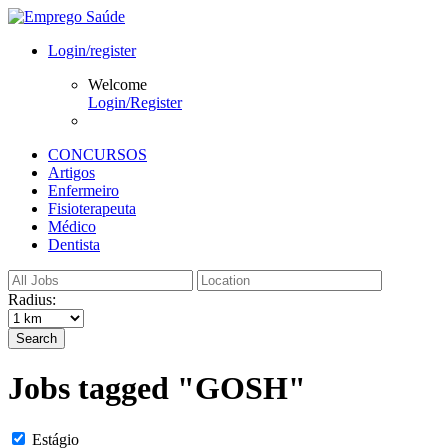
Login/register
Welcome
Login/Register
CONCURSOS
Artigos
Enfermeiro
Fisioterapeuta
Médico
Dentista
Radius:
Search
Jobs tagged "GOSH"
Estágio