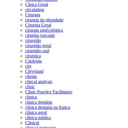
Cínica Geral
circulating
Cirurgia
cirurgia da obesidade
Cirurgia Geral
cirurgia ginécológica
cirurgia vascular
cirurgião
cirurgião geral
cirurgião oral
cirurgica
Citologia
city
Cleveland
cliente
clincal analysis
clinic
Clinic Practice Facilitators
clinica
clinica dentária
clinica dentaria na frança
clínica geral
clínica médica
Clinical
clinical instructor