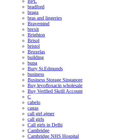
BPL
bradford
braga
bras and lingeries
Bravemind
brexit
Brighton
Brisol
bristol
Bruxelas
building
bupa
Bury St.Edmunds
business
Business Storage Singapore
Buy levofloxacin wholesale
Buy Verified Skrill Account
C
cabelo
cagas
call girl ajmer
call girls
Call girls in Delhi
Cambridge
Cambridge NHS Hospital