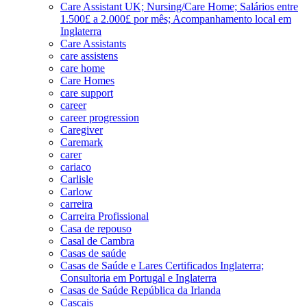
Care Assistant UK; Nursing/Care Home; Salários entre
1.500£ a 2.000£ por mês; Acompanhamento local em
Inglaterra
Care Assistants
care assistens
care home
Care Homes
care support
career
career progression
Caregiver
Caremark
carer
cariaco
Carlisle
Carlow
carreira
Carreira Profissional
Casa de repouso
Casal de Cambra
Casas de saúde
Casas de Saúde e Lares Certificados Inglaterra;
Consultoria em Portugal e Inglaterra
Casas de Saúde República da Irlanda
Cascais