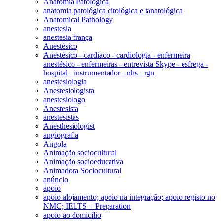
Anatomia Patológica
anatomia patológica citológica e tanatológica
Anatomical Pathology
anestesia
anestesia frança
Anestésico
Anestésico - cardiaco - cardiologia - enfermeira
anestésico - enfermeiras - entrevista Skype - esfrega -
hospital - instrumentador - nhs - rgn
anestesiologia
Anestesiologista
anestesiologo
Anestesista
anestesistas
Anesthesiologist
angiografia
Angola
Animação sociocultural
Animação socioeducativa
Animadora Sociocultural
anúncio
apoio
apoio alojamento; apoio na integração; apoio registo no
NMC; IELTS + Preparation
apoio ao domicilio