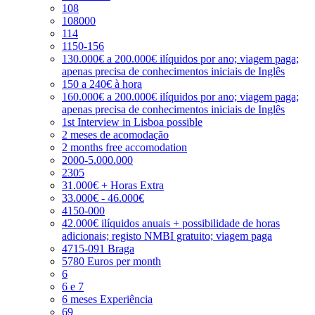
108
108000
114
1150-156
130.000€ a 200.000€ ilíquidos por ano; viagem paga;
apenas precisa de conhecimentos iniciais de Inglês
150 a 240€ à hora
160.000€ a 200.000€ ilíquidos por ano; viagem paga;
apenas precisa de conhecimentos iniciais de Inglês
1st Interview in Lisboa possible
2 meses de acomodação
2 months free accomodation
2000-5.000.000
2305
31.000€ + Horas Extra
33.000€ - 46.000€
4150-000
42.000€ ilíquidos anuais + possibilidade de horas
adicionais; registo NMBI gratuito; viagem paga
4715-091 Braga
5780 Euros per month
6
6 e 7
6 meses Experiência
69