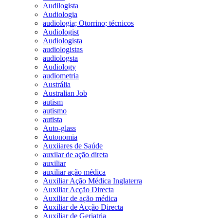
Audilogista
Audiologia
audiologia; Otorrino; técnicos
Audiologist
Audiologista
audiologistas
audiologsta
Audiology
audiometria
Austrália
Australian Job
autism
autismo
autista
Auto-glass
Autonomia
Auxiiares de Saúde
auxilar de ação direta
auxiliar
auxiliar ação médica
Auxiliar Ação Médica Inglaterra
Auxiliar Acção Directa
Auxiliar de ação médica
Auxiliar de Acção Directa
Auxiliar de Geriatria