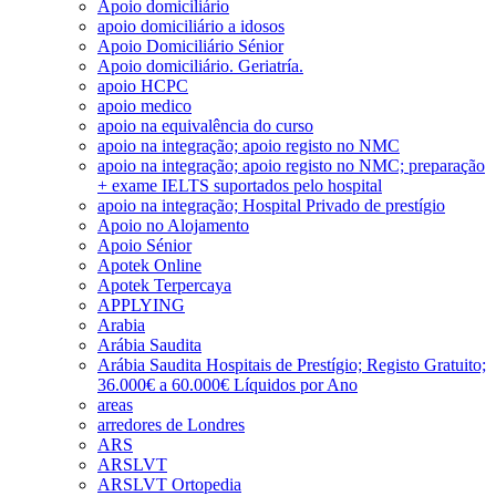
Apoio domiciliário
apoio domiciliário a idosos
Apoio Domiciliário Sénior
Apoio domiciliário. Geriatría.
apoio HCPC
apoio medico
apoio na equivalência do curso
apoio na integração; apoio registo no NMC
apoio na integração; apoio registo no NMC; preparação
+ exame IELTS suportados pelo hospital
apoio na integração; Hospital Privado de prestígio
Apoio no Alojamento
Apoio Sénior
Apotek Online
Apotek Terpercaya
APPLYING
Arabia
Arábia Saudita
Arábia Saudita Hospitais de Prestígio; Registo Gratuito;
36.000€ a 60.000€ Líquidos por Ano
areas
arredores de Londres
ARS
ARSLVT
ARSLVT Ortopedia