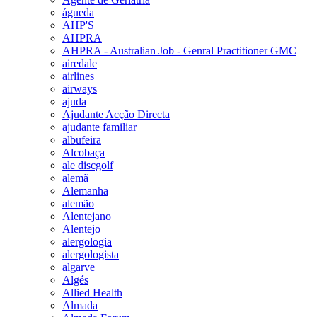
águeda
AHP'S
AHPRA
AHPRA - Australian Job - Genral Practitioner GMC
airedale
airlines
airways
ajuda
Ajudante Acção Directa
ajudante familiar
albufeira
Alcobaça
ale discgolf
alemã
Alemanha
alemão
Alentejano
Alentejo
alergologia
alergologista
algarve
Algés
Allied Health
Almada