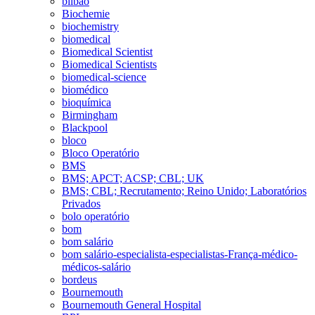
bilbao
Biochemie
biochemistry
biomedical
Biomedical Scientist
Biomedical Scientists
biomedical-science
biomédico
bioquímica
Birmingham
Blackpool
bloco
Bloco Operatório
BMS
BMS; APCT; ACSP; CBL; UK
BMS; CBL; Recrutamento; Reino Unido; Laboratórios
Privados
bolo operatório
bom
bom salário
bom salário-especialista-especialistas-França-médico-
médicos-salário
bordeus
Bournemouth
Bournemouth General Hospital