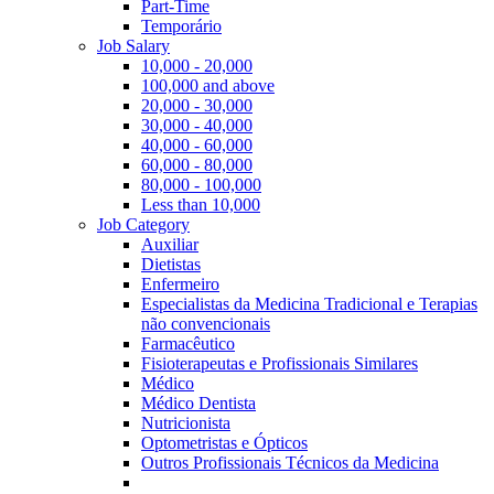
Part-Time
Temporário
Job Salary
10,000 - 20,000
100,000 and above
20,000 - 30,000
30,000 - 40,000
40,000 - 60,000
60,000 - 80,000
80,000 - 100,000
Less than 10,000
Job Category
Auxiliar
Dietistas
Enfermeiro
Especialistas da Medicina Tradicional e Terapias
não convencionais
Farmacêutico
Fisioterapeutas e Profissionais Similares
Médico
Médico Dentista
Nutricionista
Optometristas e Ópticos
Outros Profissionais Técnicos da Medicina