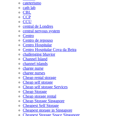
cateterismo
cath lab
CBL
CCP
CCU
central de Londres
central nervous system
Centro
Centro de repouso
Centro Hospitalar
Centro Hospitalar Cova da Beira
challenging bhavior
Channel Island
channel islands
charge nurse
charge nurses
Cheap rental storage
Cheap self storage
Cheap self storage Services
Cheap Storage
Cheap storage rental
Cheap Storage Singapore
Cheapest Self Storage
Cheapest storage in Singapore
Cheapest Storage Space Singapore