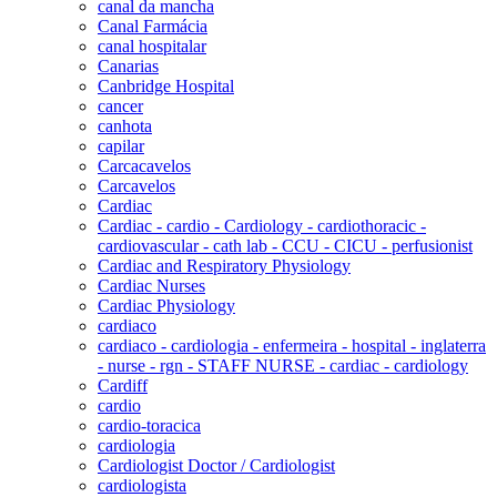
canal da mancha
Canal Farmácia
canal hospitalar
Canarias
Canbridge Hospital
cancer
canhota
capilar
Carcacavelos
Carcavelos
Cardiac
Cardiac - cardio - Cardiology - cardiothoracic -
cardiovascular - cath lab - CCU - CICU - perfusionist
Cardiac and Respiratory Physiology
Cardiac Nurses
Cardiac Physiology
cardiaco
cardiaco - cardiologia - enfermeira - hospital - inglaterra
- nurse - rgn - STAFF NURSE - cardiac - cardiology
Cardiff
cardio
cardio-toracica
cardiologia
Cardiologist Doctor / Cardiologist
cardiologista