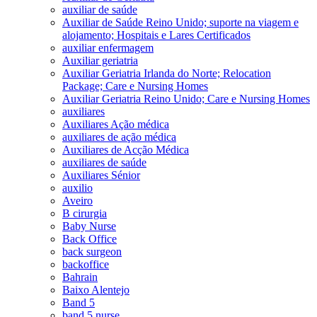
auxiliar de saúde
Auxiliar de Saúde Reino Unido; suporte na viagem e
alojamento; Hospitais e Lares Certificados
auxiliar enfermagem
Auxiliar geriatria
Auxiliar Geriatria Irlanda do Norte; Relocation
Package; Care e Nursing Homes
Auxiliar Geriatria Reino Unido; Care e Nursing Homes
auxiliares
Auxiliares Ação médica
auxiliares de ação médica
Auxiliares de Acção Médica
auxiliares de saúde
Auxiliares Sénior
auxilio
Aveiro
B cirurgia
Baby Nurse
Back Office
back surgeon
backoffice
Bahrain
Baixo Alentejo
Band 5
band 5 nurse