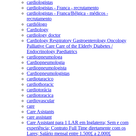
cardiologistas
cardiologistas - França - recrutamento
cardiologistas - França/Bélgica - médicos -
recrutamento
cardiólogo
Cardiology
cardiology doctor
Cardiology Respiratory Gastroenterology Oncology
Palliative Care Care of the Elderly Diabetes /
Endocrinology Paediatrics
cardiopneumologa
Cardiopneumologia
cardiopneumologista
Cardiopneumologistas
cardiotaracico
cardiothoracic
cardiotorácia
cardiotoracica
cardiovascular
care
Care Asistants
care assistant
Care Assistant para 1 LAR em Inglaterra; Sem e com
experiência; Contrato Full Time diretamente com os
Lares; Salário mensal entre 1.500£ a 2.000£