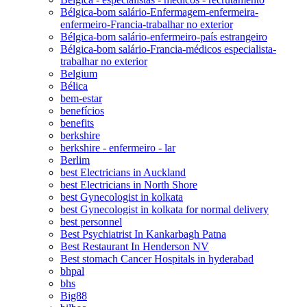
Bélgica-bom salário-Enfermagem-enfermeira-
enfermeiro-Francia-trabalhar no exterior
Bélgica-bom salário-enfermeiro-país estrangeiro
Bélgica-bom salário-Francia-médicos especialista-
trabalhar no exterior
Belgium
Bélica
bem-estar
benefícios
benefits
berkshire
berkshire - enfermeiro - lar
Berlim
best Electricians in Auckland
best Electricians in North Shore
best Gynecologist in kolkata
best Gynecologist in kolkata for normal delivery
best personnel
Best Psychiatrist In Kankarbagh Patna
Best Restaurant In Henderson NV
Best stomach Cancer Hospitals in hyderabad
bhpal
bhs
Big88