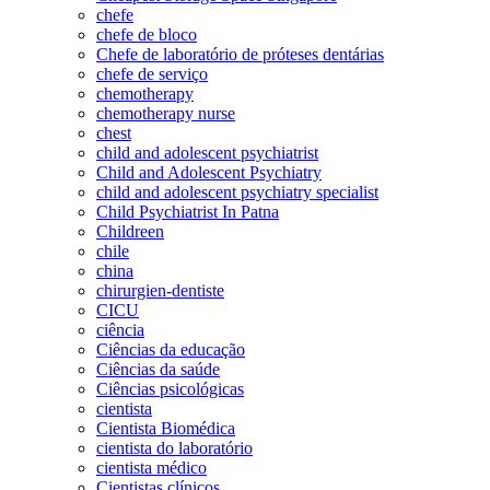
chefe
chefe de bloco
Chefe de laboratório de próteses dentárias
chefe de serviço
chemotherapy
chemotherapy nurse
chest
child and adolescent psychiatrist
Child and Adolescent Psychiatry
child and adolescent psychiatry specialist
Child Psychiatrist In Patna
Childreen
chile
china
chirurgien-dentiste
CICU
ciência
Ciências da educação
Ciências da saúde
Ciências psicológicas
cientista
Cientista Biomédica
cientista do laboratório
cientista médico
Cientistas clínicos