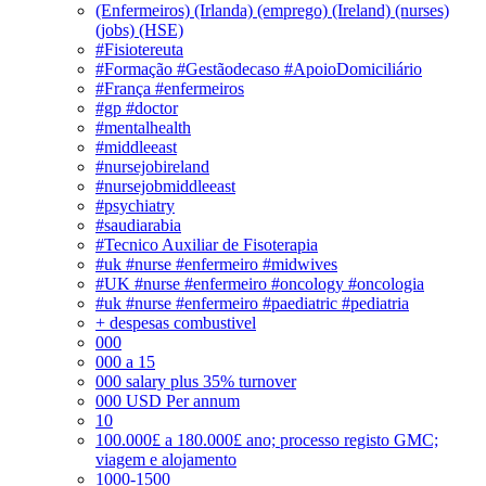
(Enfermeiros) (Irlanda) (emprego) (Ireland) (nurses)
(jobs) (HSE)
#Fisiotereuta
#Formação #Gestãodecaso #ApoioDomiciliário
#França #enfermeiros
#gp #doctor
#mentalhealth
#middleeast
#nursejobireland
#nursejobmiddleeast
#psychiatry
#saudiarabia
#Tecnico Auxiliar de Fisoterapia
#uk #nurse #enfermeiro #midwives
#UK #nurse #enfermeiro #oncology #oncologia
#uk #nurse #enfermeiro #paediatric #pediatria
+ despesas combustivel
000
000 a 15
000 salary plus 35% turnover
000 USD Per annum
10
100.000£ a 180.000£ ano; processo registo GMC;
viagem e alojamento
1000-1500