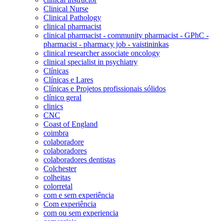
Clinical Nurse
Clinical Pathology
clinical pharmacist
clinical pharmacist - community pharmacist - GPhC -
pharmacist - pharmacy job - vaistininkas
clinical researcher associate oncology
clinical specialist in psychiatry
Clínicas
Clínicas e Lares
Clínicas e Projetos profissionais sólidos
clínico geral
clinics
CNC
Coast of England
coimbra
colaboradore
colaboradores
colaboradores dentistas
Colchester
colheitas
colorretal
com e sem experiência
Com experiência
com ou sem experiencia