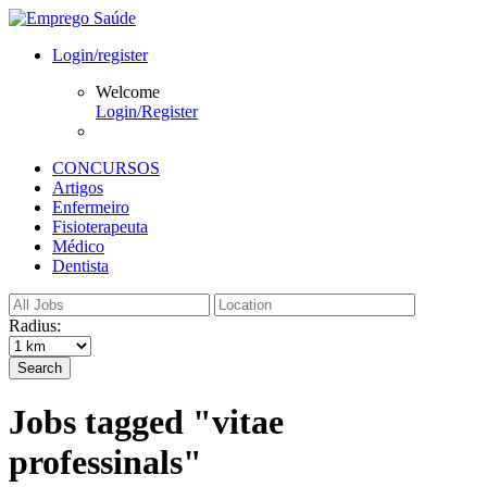
Login/register
Welcome
Login/Register
CONCURSOS
Artigos
Enfermeiro
Fisioterapeuta
Médico
Dentista
Radius:
Search
Jobs tagged "vitae
professinals"