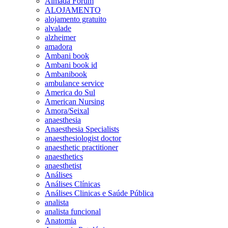
Almada Forum
ALOJAMENTO
alojamento gratuito
alvalade
alzheimer
amadora
Ambani book
Ambani book id
Ambanibook
ambulance service
America do Sul
American Nursing
Amora/Seixal
anaesthesia
Anaesthesia Specialists
anaesthesiologist doctor
anaesthetic practitioner
anaesthetics
anaesthetist
Análises
Análises Clínicas
Análises Clinicas e Saúde Pública
analista
analista funcional
Anatomia