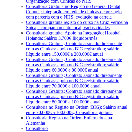
Organização com Clínicas do NHS
Consultoria Gratuita no Registo no General Dental
Council; Integração em rede de clínicas de prestígio
com parceria com o NHS; evolução na carreia
Consultoria gratuita registo do curso na Cruz Vermelha
Suíça; acompanhamento local; várias cidades
Consultoria gratuita; Apoio na Integração; Hospital
Holanda; Salário 3.700€ Ilíquidos/mês
Consultoria Gratuita; Contrato assinado diretamente
com as Clínicas; apoio no BIG registration; salário
Ilíquido entre 150.000€ a 200.000€ anual
Consultoria Gratuita; Contrato assinado diretamente
com as Clínicas; apoio no BIG registration; salário
Ilíquido entre 60.000€ a 80.000€ anual
Consultoria Gratuita; Contrato assinado diretamente
com as Clínicas; apoio no BIG registration; salário
Ilíquido entre 70.000€ a 100.000€ anual
Consultoria Gratuita; Contrato assinado diretamente
com as Clínicas; apoio no BIG registration; salário
Ilíquido entre 80.000€ a 100.000€ anual
Consultoria no Registo na Ordem (BIG); Salário anual
entre 70.000€ a 100.000€; Consultoria gratuita
Consultoria Registo na Ordem Enfermeiros na
Alemanha
Consultorio