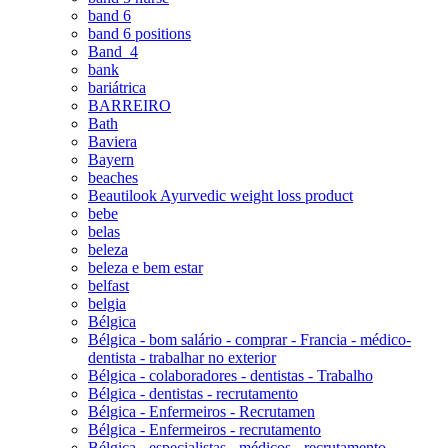
band 6
band 6 positions
Band_4
bank
bariátrica
BARREIRO
Bath
Baviera
Bayern
beaches
Beautilook Ayurvedic weight loss product
bebe
belas
beleza
beleza e bem estar
belfast
belgia
Bélgica
Bélgica - bom salário - comprar - Francia - médico-
dentista - trabalhar no exterior
Bélgica - colaboradores - dentistas - Trabalho
Bélgica - dentistas - recrutamento
Bélgica - Enfermeiros - Recrutamen
Bélgica - Enfermeiros - recrutamento
Bélgica - especialistas - médicos - recrutamento