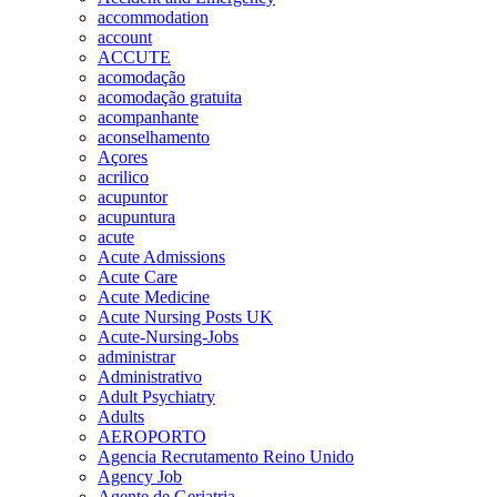
accommodation
account
ACCUTE
acomodação
acomodação gratuita
acompanhante
aconselhamento
Açores
acrilico
acupuntor
acupuntura
acute
Acute Admissions
Acute Care
Acute Medicine
Acute Nursing Posts UK
Acute-Nursing-Jobs
administrar
Administrativo
Adult Psychiatry
Adults
AEROPORTO
Agencia Recrutamento Reino Unido
Agency Job
Agente de Geriatria