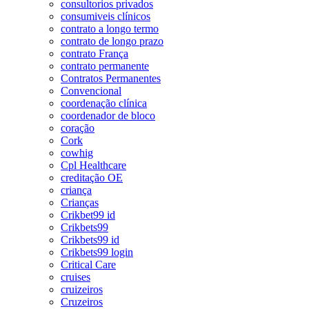
consultorios privados
consumiveis clínicos
contrato a longo termo
contrato de longo prazo
contrato França
contrato permanente
Contratos Permanentes
Convencional
coordenação clínica
coordenador de bloco
coração
Cork
cowhig
Cpl Healthcare
creditação OE
criança
Crianças
Crikbet99 id
Crikbets99
Crikbets99 id
Crikbets99 login
Critical Care
cruises
cruizeiros
Cruzeiros