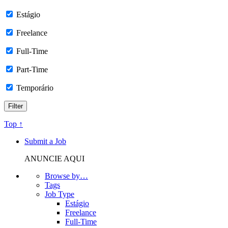
Estágio
Freelance
Full-Time
Part-Time
Temporário
Top ↑
Submit a Job
ANUNCIE AQUI
Browse by…
Tags
Job Type
Estágio
Freelance
Full-Time