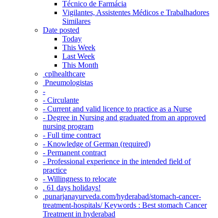
Técnico de Farmácia
Vigilantes, Assistentes Médicos e Trabalhadores
Similares
Date posted
Today
This Week
Last Week
This Month
‎ cplhealthcare‬
Pneumologistas
-
- Circulante
- Current and valid licence to practice as a Nurse
- Degree in Nursing and graduated from an approved
nursing program
- Full time contract
- Knowledge of German (required)
- Permanent contract
- Professional experience in the intended field of
practice
- Willingness to relocate
. 61 days holidays!
.punarjanayurveda.com/hyderabad/stomach-cancer-
treatment-hospitals/ Keywords : Best stomach Cancer
Treatment in hyderabad