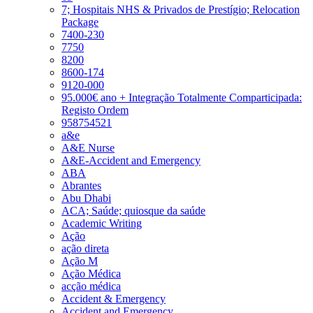
7; Hospitais NHS & Privados de Prestígio; Relocation
Package
7400-230
7750
8200
8600-174
9120-000
95.000€ ano + Integração Totalmente Comparticipada:
Registo Ordem
958754521
a&e
A&E Nurse
A&E-Accident and Emergency
ABA
Abrantes
Abu Dhabi
ACA; Saúde; quiosque da saúde
Academic Writing
Ação
ação direta
Ação M
Ação Médica
acção médica
Accident & Emergency
Accident and Emergency