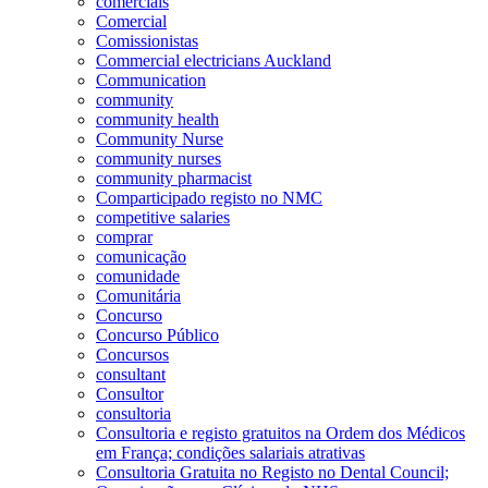
comerciais
Comercial
Comissionistas
Commercial electricians Auckland
Communication
community
community health
Community Nurse
community nurses
community pharmacist
Comparticipado registo no NMC
competitive salaries
comprar
comunicação
comunidade
Comunitária
Concurso
Concurso Público
Concursos
consultant
Consultor
consultoria
Consultoria e registo gratuitos na Ordem dos Médicos
em França; condições salariais atrativas
Consultoria Gratuita no Registo no Dental Council;