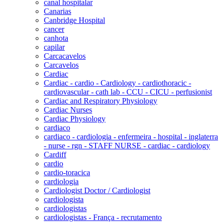
canal hospitalar
Canarias
Canbridge Hospital
cancer
canhota
capilar
Carcacavelos
Carcavelos
Cardiac
Cardiac - cardio - Cardiology - cardiothoracic -
cardiovascular - cath lab - CCU - CICU - perfusionist
Cardiac and Respiratory Physiology
Cardiac Nurses
Cardiac Physiology
cardiaco
cardiaco - cardiologia - enfermeira - hospital - inglaterra
- nurse - rgn - STAFF NURSE - cardiac - cardiology
Cardiff
cardio
cardio-toracica
cardiologia
Cardiologist Doctor / Cardiologist
cardiologista
cardiologistas
cardiologistas - França - recrutamento