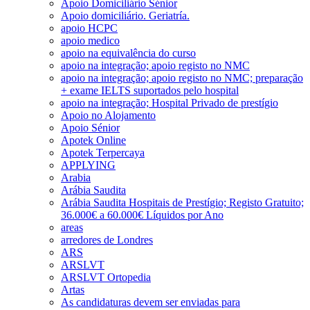
Apoio Domiciliário Sénior
Apoio domiciliário. Geriatría.
apoio HCPC
apoio medico
apoio na equivalência do curso
apoio na integração; apoio registo no NMC
apoio na integração; apoio registo no NMC; preparação
+ exame IELTS suportados pelo hospital
apoio na integração; Hospital Privado de prestígio
Apoio no Alojamento
Apoio Sénior
Apotek Online
Apotek Terpercaya
APPLYING
Arabia
Arábia Saudita
Arábia Saudita Hospitais de Prestígio; Registo Gratuito;
36.000€ a 60.000€ Líquidos por Ano
areas
arredores de Londres
ARS
ARSLVT
ARSLVT Ortopedia
Artas
As candidaturas devem ser enviadas para