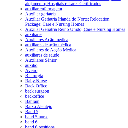
alojamento; Hospitais e Lares Certificados
auxiliar enfermagem
Auxiliar geriatria
Auxiliar Geriatria Irlanda do Norte; Relocation
Package; Care e Nursing Homes
Auxiliar Geriatria Reino Unido; Care e Nursing Homes
auxiliares
Auxiliares Ação médica
auxiliares de ação médica
Auxiliares de Acção Médica
auxiliares de saúde
Auxiliares Sénior
auxilio
Aveiro
B cirurgia
Baby Nurse
Back Office
back surgeon
backoffice
Bahrain
Baixo Alentejo
Band 5
band 5 nurse
band 6
band 6 positions