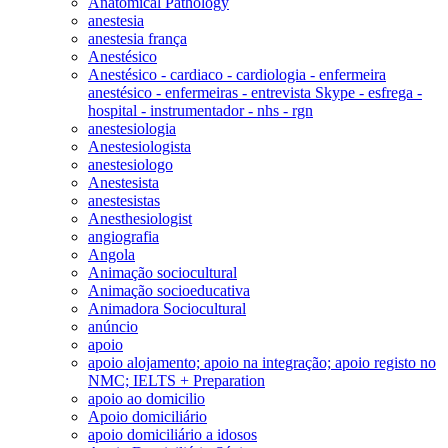
Anatomical Pathology
anestesia
anestesia frança
Anestésico
Anestésico - cardiaco - cardiologia - enfermeira
anestésico - enfermeiras - entrevista Skype - esfrega -
hospital - instrumentador - nhs - rgn
anestesiologia
Anestesiologista
anestesiologo
Anestesista
anestesistas
Anesthesiologist
angiografia
Angola
Animação sociocultural
Animação socioeducativa
Animadora Sociocultural
anúncio
apoio
apoio alojamento; apoio na integração; apoio registo no
NMC; IELTS + Preparation
apoio ao domicilio
Apoio domiciliário
apoio domiciliário a idosos