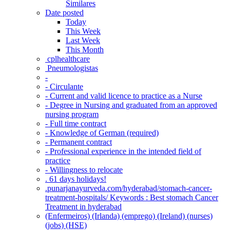
Similares
Date posted
Today
This Week
Last Week
This Month
‎ cplhealthcare‬
Pneumologistas
-
- Circulante
- Current and valid licence to practice as a Nurse
- Degree in Nursing and graduated from an approved
nursing program
- Full time contract
- Knowledge of German (required)
- Permanent contract
- Professional experience in the intended field of
practice
- Willingness to relocate
. 61 days holidays!
.punarjanayurveda.com/hyderabad/stomach-cancer-
treatment-hospitals/ Keywords : Best stomach Cancer
Treatment in hyderabad
(Enfermeiros) (Irlanda) (emprego) (Ireland) (nurses)
(jobs) (HSE)