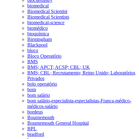
biochemistry
biomedical
Biomedical Scientist
Biomedical Scientists
biomedical-science
biomédico
bioquímica
Birmingham
Blackpool
bloco
Bloco Operatório
BMS
BMS; APCT; ACSP; CBL; UK
BMS; CBL; Recrutamento; Reino Unido; Laboratórios
Privados
bolo operatório
bom
bom salário
bom salário-especialista-especialistas-França-médico-
médicos-salário
bordeus
Bournemouth
Bournemouth General Hospital
BPL
bradford