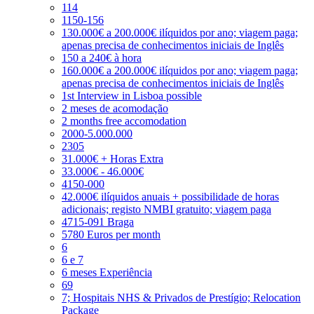
114
1150-156
130.000€ a 200.000€ ilíquidos por ano; viagem paga;
apenas precisa de conhecimentos iniciais de Inglês
150 a 240€ à hora
160.000€ a 200.000€ ilíquidos por ano; viagem paga;
apenas precisa de conhecimentos iniciais de Inglês
1st Interview in Lisboa possible
2 meses de acomodação
2 months free accomodation
2000-5.000.000
2305
31.000€ + Horas Extra
33.000€ - 46.000€
4150-000
42.000€ ilíquidos anuais + possibilidade de horas
adicionais; registo NMBI gratuito; viagem paga
4715-091 Braga
5780 Euros per month
6
6 e 7
6 meses Experiência
69
7; Hospitais NHS & Privados de Prestígio; Relocation
Package