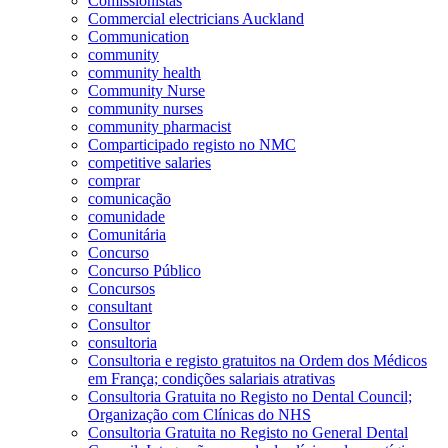
Comissionistas
Commercial electricians Auckland
Communication
community
community health
Community Nurse
community nurses
community pharmacist
Comparticipado registo no NMC
competitive salaries
comprar
comunicação
comunidade
Comunitária
Concurso
Concurso Público
Concursos
consultant
Consultor
consultoria
Consultoria e registo gratuitos na Ordem dos Médicos
em França; condições salariais atrativas
Consultoria Gratuita no Registo no Dental Council;
Organização com Clínicas do NHS
Consultoria Gratuita no Registo no General Dental