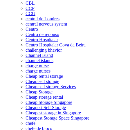
CBL
CCP
CCU
central de Londres
central nervous system
Centro
Centro de repouso
Centro Hospitalar
Centro Hospitalar Cova da Beira
challenging bhavior
Channel Island
channel islands
charge nurse
charge nurses
Cheap rental storage
Cheap self storage
Cheap self storage Services
Cheap Storage
Cheap storage rental
Cheap Storage Singapore
Cheapest Self Storage
Cheapest storage in Singapore
Cheapest Storage Space Singapore
chefe
chefe de bloco