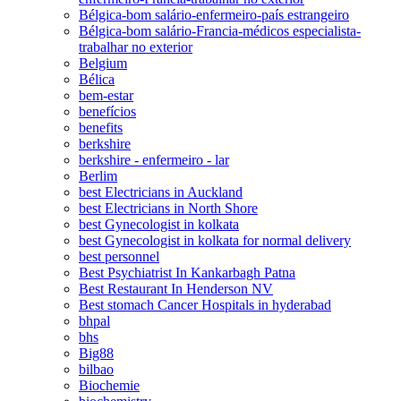
Bélgica-bom salário-enfermeiro-país estrangeiro
Bélgica-bom salário-Francia-médicos especialista-
trabalhar no exterior
Belgium
Bélica
bem-estar
benefícios
benefits
berkshire
berkshire - enfermeiro - lar
Berlim
best Electricians in Auckland
best Electricians in North Shore
best Gynecologist in kolkata
best Gynecologist in kolkata for normal delivery
best personnel
Best Psychiatrist In Kankarbagh Patna
Best Restaurant In Henderson NV
Best stomach Cancer Hospitals in hyderabad
bhpal
bhs
Big88
bilbao
Biochemie