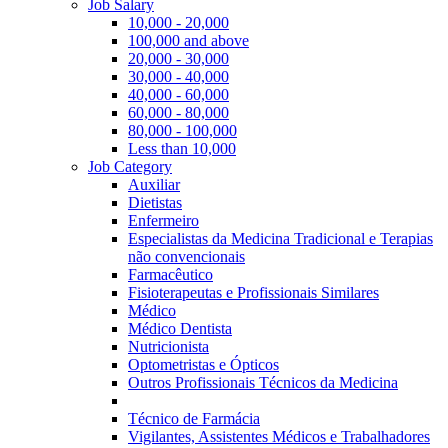
Job Salary
10,000 - 20,000
100,000 and above
20,000 - 30,000
30,000 - 40,000
40,000 - 60,000
60,000 - 80,000
80,000 - 100,000
Less than 10,000
Job Category
Auxiliar
Dietistas
Enfermeiro
Especialistas da Medicina Tradicional e Terapias
não convencionais
Farmacêutico
Fisioterapeutas e Profissionais Similares
Médico
Médico Dentista
Nutricionista
Optometristas e Ópticos
Outros Profissionais Técnicos da Medicina
Técnico de Farmácia
Vigilantes, Assistentes Médicos e Trabalhadores