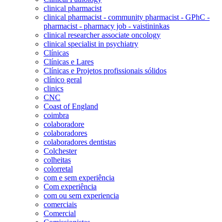
clinical pharmacist
clinical pharmacist - community pharmacist - GPhC -
pharmacist - pharmacy job - vaistininkas
clinical researcher associate oncology
clinical specialist in psychiatry
Clínicas
Clínicas e Lares
Clínicas e Projetos profissionais sólidos
clínico geral
clinics
CNC
Coast of England
coimbra
colaboradore
colaboradores
colaboradores dentistas
Colchester
colheitas
colorretal
com e sem experiência
Com experiência
com ou sem experiencia
comerciais
Comercial