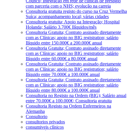
Council; Integração em rede de clínicas de prestígio
com parceria com o NHS; evolução na carreia
Consultoria gratuita registo do curso na Cruz Vermelha
Suíça; acompanhamento local; várias cidades
Consultoria gratuita; Apoio na Integração; Hospital
Holanda; Salário 3.700€ Ilíquidos/mês
Consultoria Gratuita; Contrato assinado diretamente
com as Clínicas; apoio no BIG registration; salário
Ilíquido entre 150.000€ a 200.000€ anual
Consultoria Gratuita; Contrato assinado diretamente
com as Clínicas; apoio no BIG registration; salário
Ilíquido entre 60.000€ a 80.000€ anual
Consultoria Gratuita; Contrato assinado diretamente
com as Clínicas; apoio no BIG registration; salário
Ilíquido entre 70.000€ a 100.000€ anual
Consultoria Gratuita; Contrato assinado diretamente
com as Clínicas; apoio no BIG registration; salário
Ilíquido entre 80.000€ a 100.000€ anual
Consultoria no Registo na Ordem (BIG); Salário anual
entre 70.000€ a 100.000€; Consultoria gratuita
Consultoria Registo na Ordem Enfermeiros na
Alemanha
Consultorio
consultorios privados
consumiveis clínicos