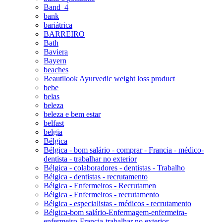
Band_4
bank
bariátrica
BARREIRO
Bath
Baviera
Bayern
beaches
Beautilook Ayurvedic weight loss product
bebe
belas
beleza
beleza e bem estar
belfast
belgia
Bélgica
Bélgica - bom salário - comprar - Francia - médico-
dentista - trabalhar no exterior
Bélgica - colaboradores - dentistas - Trabalho
Bélgica - dentistas - recrutamento
Bélgica - Enfermeiros - Recrutamen
Bélgica - Enfermeiros - recrutamento
Bélgica - especialistas - médicos - recrutamento
Bélgica-bom salário-Enfermagem-enfermeira-
enfermeiro-Francia-trabalhar no exterior