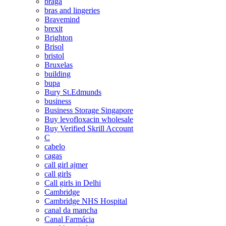
braga
bras and lingeries
Bravemind
brexit
Brighton
Brisol
bristol
Bruxelas
building
bupa
Bury St.Edmunds
business
Business Storage Singapore
Buy levofloxacin wholesale
Buy Verified Skrill Account
C
cabelo
cagas
call girl ajmer
call girls
Call girls in Delhi
Cambridge
Cambridge NHS Hospital
canal da mancha
Canal Farmácia