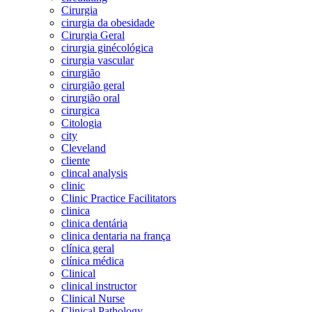
Cirurgia
cirurgia da obesidade
Cirurgia Geral
cirurgia ginécológica
cirurgia vascular
cirurgião
cirurgião geral
cirurgião oral
cirurgica
Citologia
city
Cleveland
cliente
clincal analysis
clinic
Clinic Practice Facilitators
clinica
clinica dentária
clinica dentaria na frança
clínica geral
clínica médica
Clinical
clinical instructor
Clinical Nurse
Clinical Pathology