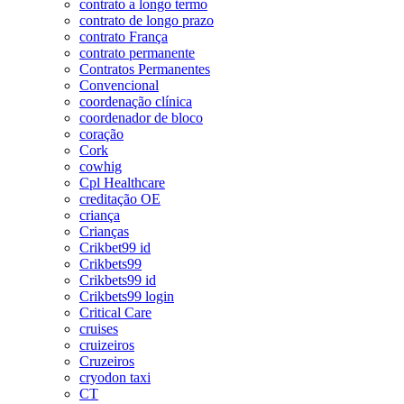
contrato a longo termo
contrato de longo prazo
contrato França
contrato permanente
Contratos Permanentes
Convencional
coordenação clínica
coordenador de bloco
coração
Cork
cowhig
Cpl Healthcare
creditação OE
criança
Crianças
Crikbet99 id
Crikbets99
Crikbets99 id
Crikbets99 login
Critical Care
cruises
cruizeiros
Cruzeiros
cryodon taxi
CT