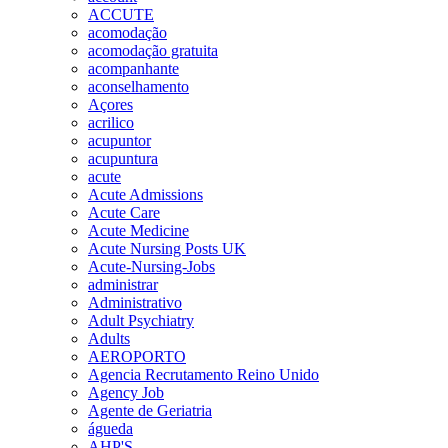
ACCUTE
acomodação
acomodação gratuita
acompanhante
aconselhamento
Açores
acrilico
acupuntor
acupuntura
acute
Acute Admissions
Acute Care
Acute Medicine
Acute Nursing Posts UK
Acute-Nursing-Jobs
administrar
Administrativo
Adult Psychiatry
Adults
AEROPORTO
Agencia Recrutamento Reino Unido
Agency Job
Agente de Geriatria
águeda
AHP'S