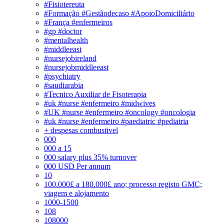
#Fisiotereuta
#Formação #Gestãodecaso #ApoioDomiciliário
#França #enfermeiros
#gp #doctor
#mentalhealth
#middleeast
#nursejobireland
#nursejobmiddleeast
#psychiatry
#saudiarabia
#Tecnico Auxiliar de Fisoterapia
#uk #nurse #enfermeiro #midwives
#UK #nurse #enfermeiro #oncology #oncologia
#uk #nurse #enfermeiro #paediatric #pediatria
+ despesas combustivel
000
000 a 15
000 salary plus 35% turnover
000 USD Per annum
10
100.000£ a 180.000£ ano; processo registo GMC;
viagem e alojamento
1000-1500
108
108000