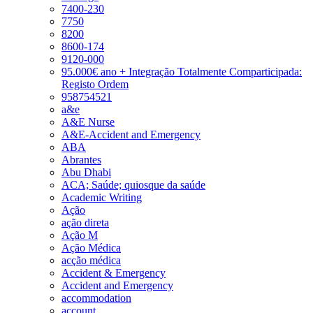
7400-230
7750
8200
8600-174
9120-000
95.000€ ano + Integração Totalmente Comparticipada:
Registo Ordem
958754521
a&e
A&E Nurse
A&E-Accident and Emergency
ABA
Abrantes
Abu Dhabi
ACA; Saúde; quiosque da saúde
Academic Writing
Ação
ação direta
Ação M
Ação Médica
acção médica
Accident & Emergency
Accident and Emergency
accommodation
account