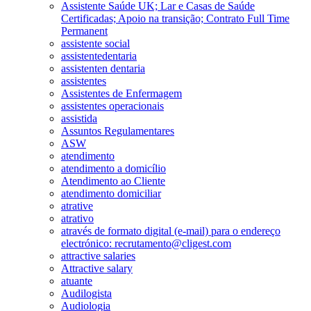
Assistente Saúde UK; Lar e Casas de Saúde
Certificadas; Apoio na transição; Contrato Full Time
Permanent
assistente social
assistentedentaria
assistenten dentaria
assistentes
Assistentes de Enfermagem
assistentes operacionais
assistida
Assuntos Regulamentares
ASW
atendimento
atendimento a domicílio
Atendimento ao Cliente
atendimento domiciliar
atrative
atrativo
através de formato digital (e-mail) para o endereço
electrónico: recrutamento@cligest.com
attractive salaries
Attractive salary
atuante
Audilogista
Audiologia