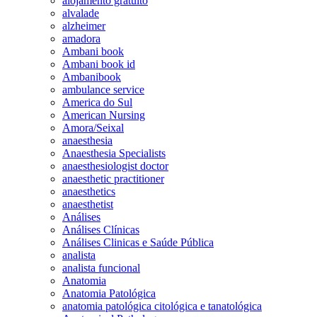
alojamento gratuito
alvalade
alzheimer
amadora
Ambani book
Ambani book id
Ambanibook
ambulance service
America do Sul
American Nursing
Amora/Seixal
anaesthesia
Anaesthesia Specialists
anaesthesiologist doctor
anaesthetic practitioner
anaesthetics
anaesthetist
Análises
Análises Clínicas
Análises Clinicas e Saúde Pública
analista
analista funcional
Anatomia
Anatomia Patológica
anatomia patológica citológica e tanatológica