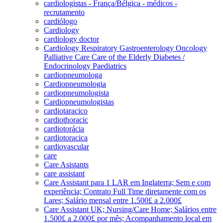
cardiologistas - França/Bélgica - médicos -
recrutamento
cardiólogo
Cardiology
cardiology doctor
Cardiology Respiratory Gastroenterology Oncology
Palliative Care Care of the Elderly Diabetes /
Endocrinology Paediatrics
cardiopneumologa
Cardiopneumologia
cardiopneumologista
Cardiopneumologistas
cardiotaracico
cardiothoracic
cardiotorácia
cardiotoracica
cardiovascular
care
Care Asistants
care assistant
Care Assistant para 1 LAR em Inglaterra; Sem e com
experiência; Contrato Full Time diretamente com os
Lares; Salário mensal entre 1.500£ a 2.000£
Care Assistant UK; Nursing/Care Home; Salários entre
1.500£ a 2.000£ por mês; Acompanhamento local em