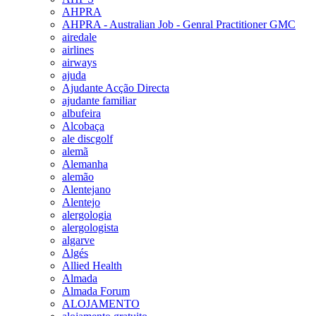
AHPRA
AHPRA - Australian Job - Genral Practitioner GMC
airedale
airlines
airways
ajuda
Ajudante Acção Directa
ajudante familiar
albufeira
Alcobaça
ale discgolf
alemã
Alemanha
alemão
Alentejano
Alentejo
alergologia
alergologista
algarve
Algés
Allied Health
Almada
Almada Forum
ALOJAMENTO