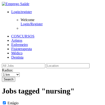
Login/register
Welcome
Login/Register
CONCURSOS
Artigos
Enfermeiro
Fisioterapeuta
Médico
Dentista
Radius:
Search
Jobs tagged "nursing"
Estágio