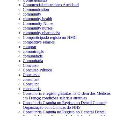
Comissionistas
Commercial electricians Auckland
Communication
community
community health
Community Nurse
community nurses
community pharmacist
Comparticipado registo no NMC
competitive salaries
comprar
comunicação
comunidade
Comunitária
Concurso
Concurso Público
Concursos
consultant
Consultor
consultoria
Consultoria e registo gratuitos na Ordem dos Médicos
em França; condições salariais atrativas
Consultoria Gratuita no Registo no Dental Council;
Organização com Clínicas do NHS
Consultoria Gratuita no Registo no General Dental