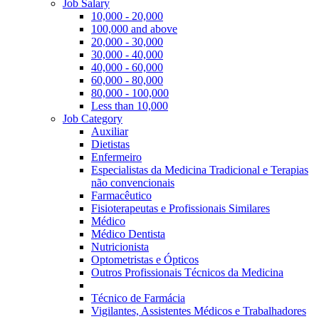
Job Salary
10,000 - 20,000
100,000 and above
20,000 - 30,000
30,000 - 40,000
40,000 - 60,000
60,000 - 80,000
80,000 - 100,000
Less than 10,000
Job Category
Auxiliar
Dietistas
Enfermeiro
Especialistas da Medicina Tradicional e Terapias
não convencionais
Farmacêutico
Fisioterapeutas e Profissionais Similares
Médico
Médico Dentista
Nutricionista
Optometristas e Ópticos
Outros Profissionais Técnicos da Medicina
Técnico de Farmácia
Vigilantes, Assistentes Médicos e Trabalhadores