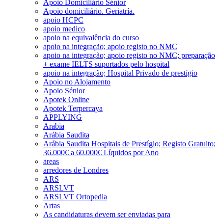
Apoio Domiciliário Sénior
Apoio domiciliário. Geriatría.
apoio HCPC
apoio medico
apoio na equivalência do curso
apoio na integração; apoio registo no NMC
apoio na integração; apoio registo no NMC; preparação
+ exame IELTS suportados pelo hospital
apoio na integração; Hospital Privado de prestígio
Apoio no Alojamento
Apoio Sénior
Apotek Online
Apotek Terpercaya
APPLYING
Arabia
Arábia Saudita
Arábia Saudita Hospitais de Prestígio; Registo Gratuito;
36.000€ a 60.000€ Líquidos por Ano
areas
arredores de Londres
ARS
ARSLVT
ARSLVT Ortopedia
Artas
As candidaturas devem ser enviadas para