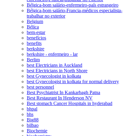
Bélgica-bom salário-enfermeiro-país estrangeiro
Bélgica-bom salário-Francia-médicos especialista-
trabalhar no exterior
Belgium
Bélica
bem-estar
benefícios
benefits
berkshire
berkshire - enfermeiro - lar
Berlim
best Electricians in Auckland
best Electricians in North Shore
best Gynecologist in kolkata
best Gynecologist in kolkata for normal delivery
best personnel
Best Psychiatrist In Kankarbagh Patna
Best Restaurant In Henderson NV
Best stomach Cancer Hospitals in hyderabad
bhpal
bhs
Big88
bilbao
Biochemie