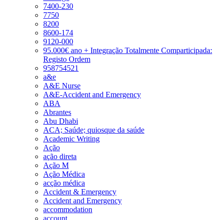
7400-230
7750
8200
8600-174
9120-000
95.000€ ano + Integração Totalmente Comparticipada:
Registo Ordem
958754521
a&e
A&E Nurse
A&E-Accident and Emergency
ABA
Abrantes
Abu Dhabi
ACA; Saúde; quiosque da saúde
Academic Writing
Ação
ação direta
Ação M
Ação Médica
acção médica
Accident & Emergency
Accident and Emergency
accommodation
account