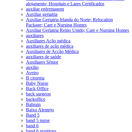
alojamento; Hospitais e Lares Certificados
auxiliar enfermagem
Auxiliar geriatria
Auxiliar Geriatria Irlanda do Norte; Relocation
Package; Care e Nursing Homes
Auxiliar Geriatria Reino Unido; Care e Nursing Homes
auxiliares
Auxiliares Ação médica
auxiliares de ação médica
Auxiliares de Acção Médica
auxiliares de saúde
Auxiliares Sénior
auxilio
Aveiro
B cirurgia
Baby Nurse
Back Office
back surgeon
backoffice
Bahrain
Baixo Alentejo
Band 5
band 5 nurse
band 6
band 6 positions