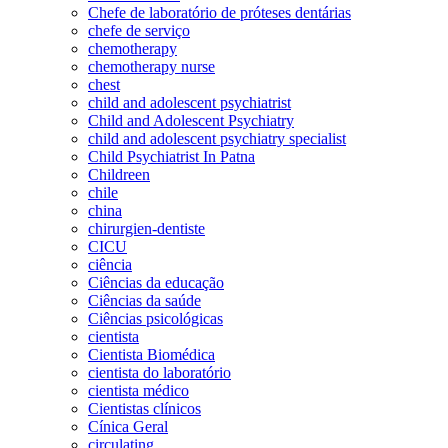
Chefe de laboratório de próteses dentárias
chefe de serviço
chemotherapy
chemotherapy nurse
chest
child and adolescent psychiatrist
Child and Adolescent Psychiatry
child and adolescent psychiatry specialist
Child Psychiatrist In Patna
Childreen
chile
china
chirurgien-dentiste
CICU
ciência
Ciências da educação
Ciências da saúde
Ciências psicológicas
cientista
Cientista Biomédica
cientista do laboratório
cientista médico
Cientistas clínicos
Cínica Geral
circulating