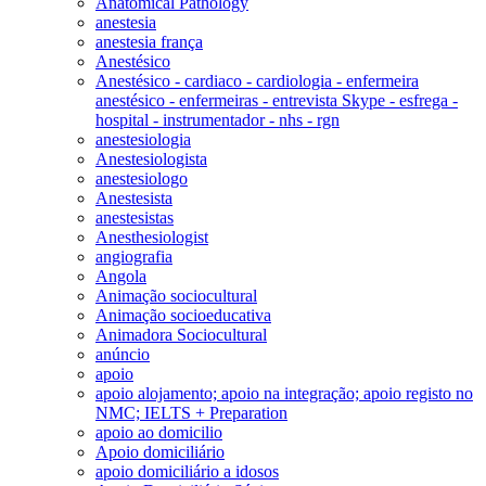
Anatomical Pathology
anestesia
anestesia frança
Anestésico
Anestésico - cardiaco - cardiologia - enfermeira
anestésico - enfermeiras - entrevista Skype - esfrega -
hospital - instrumentador - nhs - rgn
anestesiologia
Anestesiologista
anestesiologo
Anestesista
anestesistas
Anesthesiologist
angiografia
Angola
Animação sociocultural
Animação socioeducativa
Animadora Sociocultural
anúncio
apoio
apoio alojamento; apoio na integração; apoio registo no
NMC; IELTS + Preparation
apoio ao domicilio
Apoio domiciliário
apoio domiciliário a idosos