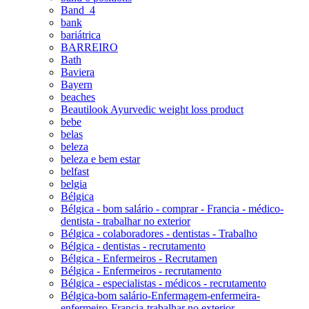
Band_4
bank
bariátrica
BARREIRO
Bath
Baviera
Bayern
beaches
Beautilook Ayurvedic weight loss product
bebe
belas
beleza
beleza e bem estar
belfast
belgia
Bélgica
Bélgica - bom salário - comprar - Francia - médico-
dentista - trabalhar no exterior
Bélgica - colaboradores - dentistas - Trabalho
Bélgica - dentistas - recrutamento
Bélgica - Enfermeiros - Recrutamen
Bélgica - Enfermeiros - recrutamento
Bélgica - especialistas - médicos - recrutamento
Bélgica-bom salário-Enfermagem-enfermeira-
enfermeiro-Francia-trabalhar no exterior