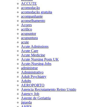
ACCUTE
acomodação
acomodação gratuita
acompanhante
aconselhamento
Açores
acrilico
acupuntor
acupuntura
acute
Acute Admissions
Acute Care
Acute Medicine
Acute Nursing Posts UK
Acute-Nursing-Jobs
administrar
Administrativo
Adult Psychiatry
Adults
AEROPORTO
Agencia Recrutamento Reino Unido
Agency Job
Agente de Geriatria
águeda
AHP'S