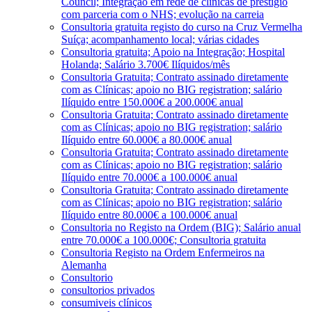
Council; Integração em rede de clínicas de prestígio
com parceria com o NHS; evolução na carreia
Consultoria gratuita registo do curso na Cruz Vermelha
Suíça; acompanhamento local; várias cidades
Consultoria gratuita; Apoio na Integração; Hospital
Holanda; Salário 3.700€ Ilíquidos/mês
Consultoria Gratuita; Contrato assinado diretamente
com as Clínicas; apoio no BIG registration; salário
Ilíquido entre 150.000€ a 200.000€ anual
Consultoria Gratuita; Contrato assinado diretamente
com as Clínicas; apoio no BIG registration; salário
Ilíquido entre 60.000€ a 80.000€ anual
Consultoria Gratuita; Contrato assinado diretamente
com as Clínicas; apoio no BIG registration; salário
Ilíquido entre 70.000€ a 100.000€ anual
Consultoria Gratuita; Contrato assinado diretamente
com as Clínicas; apoio no BIG registration; salário
Ilíquido entre 80.000€ a 100.000€ anual
Consultoria no Registo na Ordem (BIG); Salário anual
entre 70.000€ a 100.000€; Consultoria gratuita
Consultoria Registo na Ordem Enfermeiros na
Alemanha
Consultorio
consultorios privados
consumiveis clínicos