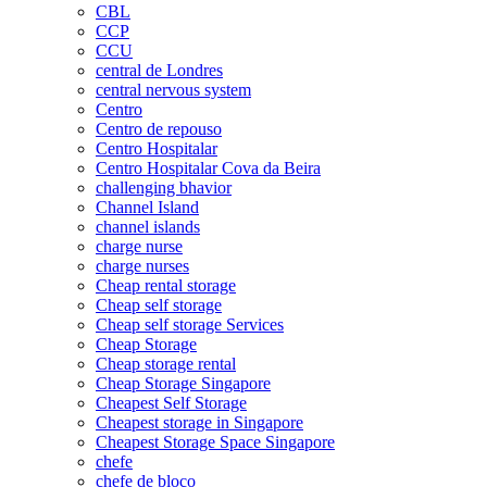
CBL
CCP
CCU
central de Londres
central nervous system
Centro
Centro de repouso
Centro Hospitalar
Centro Hospitalar Cova da Beira
challenging bhavior
Channel Island
channel islands
charge nurse
charge nurses
Cheap rental storage
Cheap self storage
Cheap self storage Services
Cheap Storage
Cheap storage rental
Cheap Storage Singapore
Cheapest Self Storage
Cheapest storage in Singapore
Cheapest Storage Space Singapore
chefe
chefe de bloco