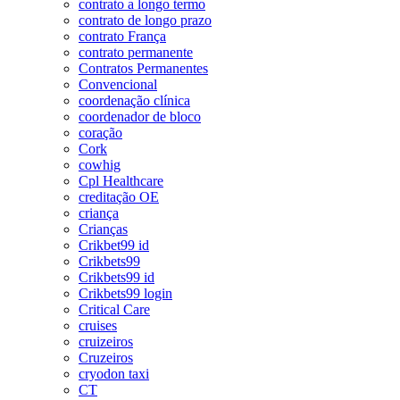
contrato a longo termo
contrato de longo prazo
contrato França
contrato permanente
Contratos Permanentes
Convencional
coordenação clínica
coordenador de bloco
coração
Cork
cowhig
Cpl Healthcare
creditação OE
criança
Crianças
Crikbet99 id
Crikbets99
Crikbets99 id
Crikbets99 login
Critical Care
cruises
cruizeiros
Cruzeiros
cryodon taxi
CT