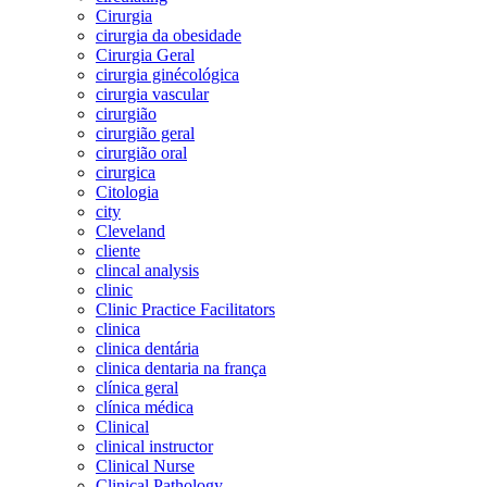
Cirurgia
cirurgia da obesidade
Cirurgia Geral
cirurgia ginécológica
cirurgia vascular
cirurgião
cirurgião geral
cirurgião oral
cirurgica
Citologia
city
Cleveland
cliente
clincal analysis
clinic
Clinic Practice Facilitators
clinica
clinica dentária
clinica dentaria na frança
clínica geral
clínica médica
Clinical
clinical instructor
Clinical Nurse
Clinical Pathology