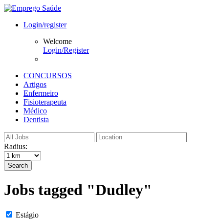
Login/register
Welcome
Login/Register
CONCURSOS
Artigos
Enfermeiro
Fisioterapeuta
Médico
Dentista
Radius:
Search
Jobs tagged "Dudley"
Estágio