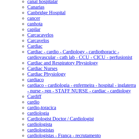
canal hospitalar
Canarias
Canbridge Hospital
cancer
canhota
capilar
Carcacavelos
Carcavelos
Cardiac
Cardiac - cardio - Cardiology - cardiothoracic -
cardiovascular - cath lab - CCU - CICU - perfusionist
Cardiac and Respiratory Physiology
Cardiac Nurses
Cardiac Physiology
cardiaco
cardiaco - cardiologia - enfermeira - hospital - inglaterra
- nurse - rgn - STAFF NURSE - cardiac - cardiology
Cardiff
cardio
cardio-toracica
cardiologia
Cardiologist Doctor / Cardiologist
cardiologista
cardiologistas
cardiologistas - França - recrutamento