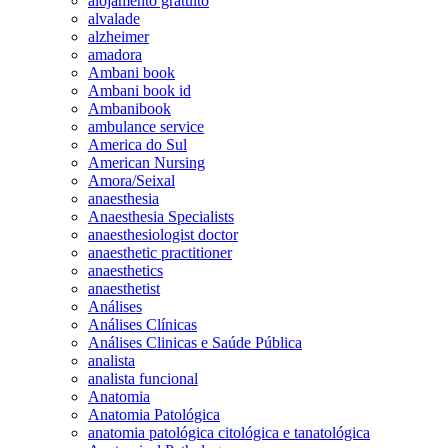
alojamento gratuito
alvalade
alzheimer
amadora
Ambani book
Ambani book id
Ambanibook
ambulance service
America do Sul
American Nursing
Amora/Seixal
anaesthesia
Anaesthesia Specialists
anaesthesiologist doctor
anaesthetic practitioner
anaesthetics
anaesthetist
Análises
Análises Clínicas
Análises Clinicas e Saúde Pública
analista
analista funcional
Anatomia
Anatomia Patológica
anatomia patológica citológica e tanatológica