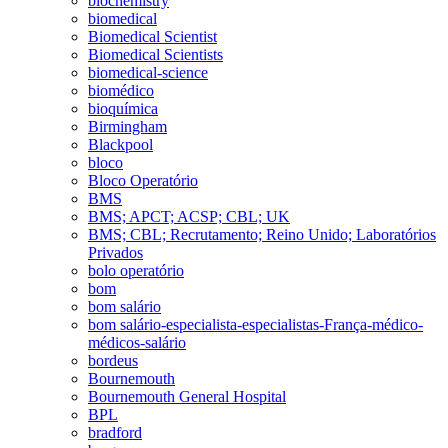
biochemistry
biomedical
Biomedical Scientist
Biomedical Scientists
biomedical-science
biomédico
bioquímica
Birmingham
Blackpool
bloco
Bloco Operatório
BMS
BMS; APCT; ACSP; CBL; UK
BMS; CBL; Recrutamento; Reino Unido; Laboratórios
Privados
bolo operatório
bom
bom salário
bom salário-especialista-especialistas-França-médico-
médicos-salário
bordeus
Bournemouth
Bournemouth General Hospital
BPL
bradford