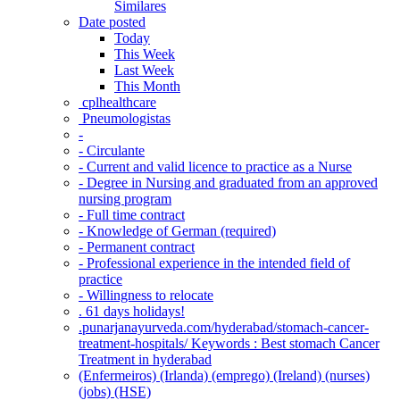
Similares
Date posted
Today
This Week
Last Week
This Month
‎ cplhealthcare‬
Pneumologistas
-
- Circulante
- Current and valid licence to practice as a Nurse
- Degree in Nursing and graduated from an approved
nursing program
- Full time contract
- Knowledge of German (required)
- Permanent contract
- Professional experience in the intended field of
practice
- Willingness to relocate
. 61 days holidays!
.punarjanayurveda.com/hyderabad/stomach-cancer-
treatment-hospitals/ Keywords : Best stomach Cancer
Treatment in hyderabad
(Enfermeiros) (Irlanda) (emprego) (Ireland) (nurses)
(jobs) (HSE)