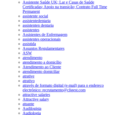
Assistente Saúde UK; Lar e Casas de Saúde
Certificadas; Apoio na transição; Contrato Full Time
Permanent
assistente social
assistentedentaria
assistenten dentaria
assistentes
Assistentes de Enfermagem
assistentes operacionais
assistida
Assuntos Regulamentares
ASW
atendimento
atendimento a domicílio
Atendimento ao Cliente
atendimento domiciliar
atrative
atrativo
através de formato digital (e-mail) para o endereço
electrónico: recrutamento@cligest.com
attractive salaries
Attractive salary
atuante
Audilogista
Audiologia