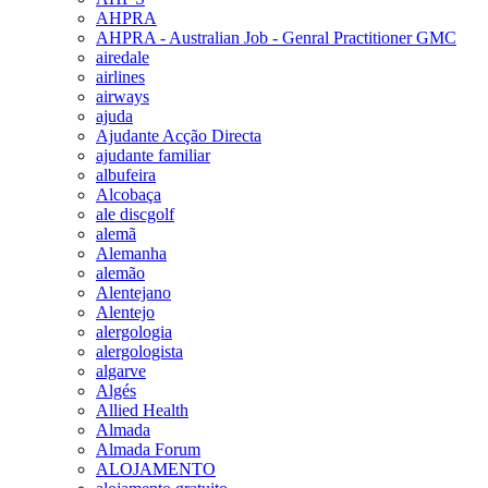
AHPRA
AHPRA - Australian Job - Genral Practitioner GMC
airedale
airlines
airways
ajuda
Ajudante Acção Directa
ajudante familiar
albufeira
Alcobaça
ale discgolf
alemã
Alemanha
alemão
Alentejano
Alentejo
alergologia
alergologista
algarve
Algés
Allied Health
Almada
Almada Forum
ALOJAMENTO