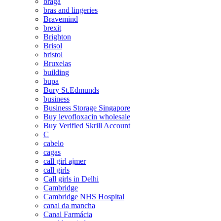
braga
bras and lingeries
Bravemind
brexit
Brighton
Brisol
bristol
Bruxelas
building
bupa
Bury St.Edmunds
business
Business Storage Singapore
Buy levofloxacin wholesale
Buy Verified Skrill Account
C
cabelo
cagas
call girl ajmer
call girls
Call girls in Delhi
Cambridge
Cambridge NHS Hospital
canal da mancha
Canal Farmácia