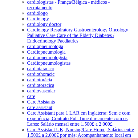
cardiologistas - França/Bélgica - médicos -
recrutamento
cardiólogo
Cardiology
cardiology doctor
Cardiology Respiratory Gastroenterology Oncology
Palliative Care Care of the Elderly Diabetes /
Endocrinology Paediatrics
cardiopneumologa
Cardiopneumologia
cardiopneumologista
Cardiopneumologistas
cardiotaracico
cardiothoracic
cardiotorácia
cardiotoracica
cardiovascular
care
Care Asistants
care assistant
Care Assistant para 1 LAR em Inglaterra; Sem e com
experiência; Contrato Full Time diretamente com os
Lares; Salário mensal entre 1.500£ a 2.000£
Care Assistant UK; Nursing/Care Home; Salários entre
1.500£ a 2.000£ por mês; Acompanhamento local em