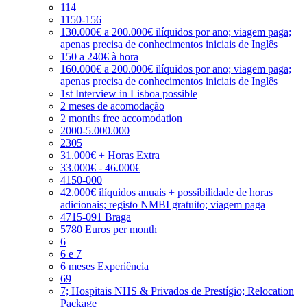
114
1150-156
130.000€ a 200.000€ ilíquidos por ano; viagem paga;
apenas precisa de conhecimentos iniciais de Inglês
150 a 240€ à hora
160.000€ a 200.000€ ilíquidos por ano; viagem paga;
apenas precisa de conhecimentos iniciais de Inglês
1st Interview in Lisboa possible
2 meses de acomodação
2 months free accomodation
2000-5.000.000
2305
31.000€ + Horas Extra
33.000€ - 46.000€
4150-000
42.000€ ilíquidos anuais + possibilidade de horas
adicionais; registo NMBI gratuito; viagem paga
4715-091 Braga
5780 Euros per month
6
6 e 7
6 meses Experiência
69
7; Hospitais NHS & Privados de Prestígio; Relocation
Package