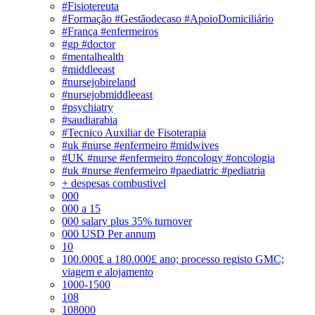
#Fisiotereuta
#Formação #Gestãodecaso #ApoioDomiciliário
#França #enfermeiros
#gp #doctor
#mentalhealth
#middleeast
#nursejobireland
#nursejobmiddleeast
#psychiatry
#saudiarabia
#Tecnico Auxiliar de Fisoterapia
#uk #nurse #enfermeiro #midwives
#UK #nurse #enfermeiro #oncology #oncologia
#uk #nurse #enfermeiro #paediatric #pediatria
+ despesas combustivel
000
000 a 15
000 salary plus 35% turnover
000 USD Per annum
10
100.000£ a 180.000£ ano; processo registo GMC;
viagem e alojamento
1000-1500
108
108000