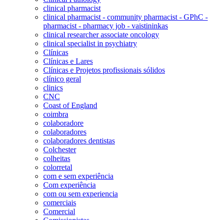
clinical pharmacist
clinical pharmacist - community pharmacist - GPhC -
pharmacist - pharmacy job - vaistininkas
clinical researcher associate oncology
clinical specialist in psychiatry
Clínicas
Clínicas e Lares
Clínicas e Projetos profissionais sólidos
clínico geral
clinics
CNC
Coast of England
coimbra
colaboradore
colaboradores
colaboradores dentistas
Colchester
colheitas
colorretal
com e sem experiência
Com experiência
com ou sem experiencia
comerciais
Comercial