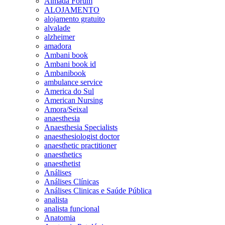
Almada Forum
ALOJAMENTO
alojamento gratuito
alvalade
alzheimer
amadora
Ambani book
Ambani book id
Ambanibook
ambulance service
America do Sul
American Nursing
Amora/Seixal
anaesthesia
Anaesthesia Specialists
anaesthesiologist doctor
anaesthetic practitioner
anaesthetics
anaesthetist
Análises
Análises Clínicas
Análises Clinicas e Saúde Pública
analista
analista funcional
Anatomia