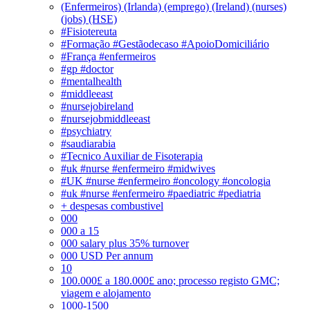
(Enfermeiros) (Irlanda) (emprego) (Ireland) (nurses)
(jobs) (HSE)
#Fisiotereuta
#Formação #Gestãodecaso #ApoioDomiciliário
#França #enfermeiros
#gp #doctor
#mentalhealth
#middleeast
#nursejobireland
#nursejobmiddleeast
#psychiatry
#saudiarabia
#Tecnico Auxiliar de Fisoterapia
#uk #nurse #enfermeiro #midwives
#UK #nurse #enfermeiro #oncology #oncologia
#uk #nurse #enfermeiro #paediatric #pediatria
+ despesas combustivel
000
000 a 15
000 salary plus 35% turnover
000 USD Per annum
10
100.000£ a 180.000£ ano; processo registo GMC;
viagem e alojamento
1000-1500