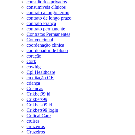
consultorios privados
consumiveis clínicos
contrato a longo termo
contrato de longo prazo
contrato França
contrato permanente
Contratos Permanentes
Convencional
coordenação clínica
coordenador de bloco
coração
Cork
cowhig
Cpl Healthcare
creditação OE
criança
Crianças
Crikbet99 id
Crikbets99
Crikbets99 id
Crikbets99 login
Critical Care
cruises
cruizeiros
Cruzeiros