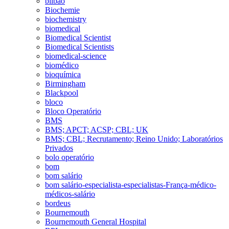
bilbao
Biochemie
biochemistry
biomedical
Biomedical Scientist
Biomedical Scientists
biomedical-science
biomédico
bioquímica
Birmingham
Blackpool
bloco
Bloco Operatório
BMS
BMS; APCT; ACSP; CBL; UK
BMS; CBL; Recrutamento; Reino Unido; Laboratórios
Privados
bolo operatório
bom
bom salário
bom salário-especialista-especialistas-França-médico-
médicos-salário
bordeus
Bournemouth
Bournemouth General Hospital