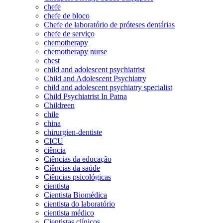
chefe
chefe de bloco
Chefe de laboratório de próteses dentárias
chefe de serviço
chemotherapy
chemotherapy nurse
chest
child and adolescent psychiatrist
Child and Adolescent Psychiatry
child and adolescent psychiatry specialist
Child Psychiatrist In Patna
Childreen
chile
china
chirurgien-dentiste
CICU
ciência
Ciências da educação
Ciências da saúde
Ciências psicológicas
cientista
Cientista Biomédica
cientista do laboratório
cientista médico
Cientistas clínicos