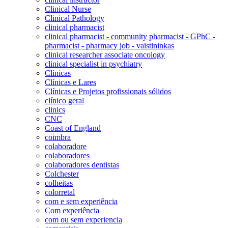
Clinical Nurse
Clinical Pathology
clinical pharmacist
clinical pharmacist - community pharmacist - GPhC -
pharmacist - pharmacy job - vaistininkas
clinical researcher associate oncology
clinical specialist in psychiatry
Clínicas
Clínicas e Lares
Clínicas e Projetos profissionais sólidos
clínico geral
clinics
CNC
Coast of England
coimbra
colaboradore
colaboradores
colaboradores dentistas
Colchester
colheitas
colorretal
com e sem experiência
Com experiência
com ou sem experiencia