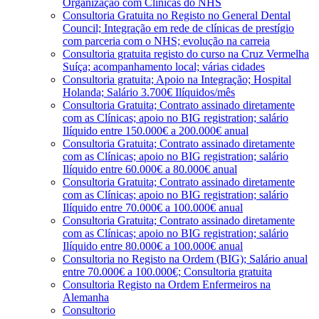
Organização com Clínicas do NHS
Consultoria Gratuita no Registo no General Dental
Council; Integração em rede de clínicas de prestígio
com parceria com o NHS; evolução na carreia
Consultoria gratuita registo do curso na Cruz Vermelha
Suíça; acompanhamento local; várias cidades
Consultoria gratuita; Apoio na Integração; Hospital
Holanda; Salário 3.700€ Ilíquidos/mês
Consultoria Gratuita; Contrato assinado diretamente
com as Clínicas; apoio no BIG registration; salário
Ilíquido entre 150.000€ a 200.000€ anual
Consultoria Gratuita; Contrato assinado diretamente
com as Clínicas; apoio no BIG registration; salário
Ilíquido entre 60.000€ a 80.000€ anual
Consultoria Gratuita; Contrato assinado diretamente
com as Clínicas; apoio no BIG registration; salário
Ilíquido entre 70.000€ a 100.000€ anual
Consultoria Gratuita; Contrato assinado diretamente
com as Clínicas; apoio no BIG registration; salário
Ilíquido entre 80.000€ a 100.000€ anual
Consultoria no Registo na Ordem (BIG); Salário anual
entre 70.000€ a 100.000€; Consultoria gratuita
Consultoria Registo na Ordem Enfermeiros na
Alemanha
Consultorio