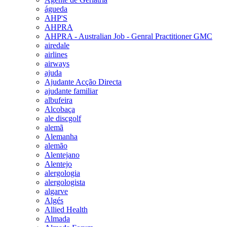
águeda
AHP'S
AHPRA
AHPRA - Australian Job - Genral Practitioner GMC
airedale
airlines
airways
ajuda
Ajudante Acção Directa
ajudante familiar
albufeira
Alcobaça
ale discgolf
alemã
Alemanha
alemão
Alentejano
Alentejo
alergologia
alergologista
algarve
Algés
Allied Health
Almada