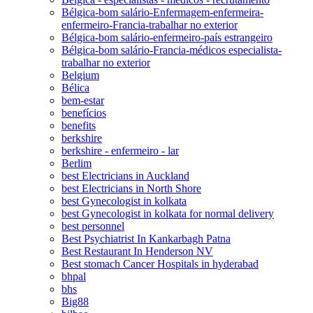
Bélgica-bom salário-Enfermagem-enfermeira-
enfermeiro-Francia-trabalhar no exterior
Bélgica-bom salário-enfermeiro-país estrangeiro
Bélgica-bom salário-Francia-médicos especialista-
trabalhar no exterior
Belgium
Bélica
bem-estar
benefícios
benefits
berkshire
berkshire - enfermeiro - lar
Berlim
best Electricians in Auckland
best Electricians in North Shore
best Gynecologist in kolkata
best Gynecologist in kolkata for normal delivery
best personnel
Best Psychiatrist In Kankarbagh Patna
Best Restaurant In Henderson NV
Best stomach Cancer Hospitals in hyderabad
bhpal
bhs
Big88