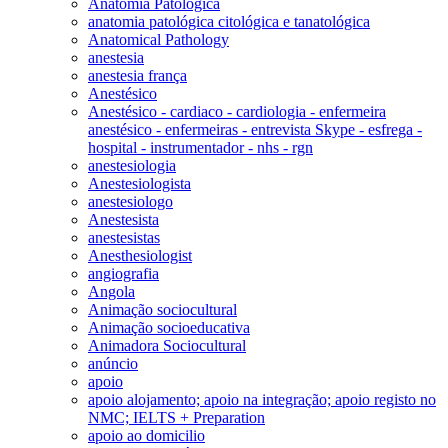
Anatomia Patológica
anatomia patológica citológica e tanatológica
Anatomical Pathology
anestesia
anestesia frança
Anestésico
Anestésico - cardiaco - cardiologia - enfermeira
anestésico - enfermeiras - entrevista Skype - esfrega -
hospital - instrumentador - nhs - rgn
anestesiologia
Anestesiologista
anestesiologo
Anestesista
anestesistas
Anesthesiologist
angiografia
Angola
Animação sociocultural
Animação socioeducativa
Animadora Sociocultural
anúncio
apoio
apoio alojamento; apoio na integração; apoio registo no
NMC; IELTS + Preparation
apoio ao domicilio