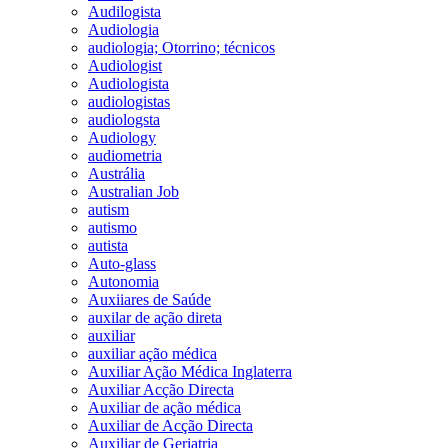
Audilogista
Audiologia
audiologia; Otorrino; técnicos
Audiologist
Audiologista
audiologistas
audiologsta
Audiology
audiometria
Austrália
Australian Job
autism
autismo
autista
Auto-glass
Autonomia
Auxiiares de Saúde
auxilar de ação direta
auxiliar
auxiliar ação médica
Auxiliar Ação Médica Inglaterra
Auxiliar Acção Directa
Auxiliar de ação médica
Auxiliar de Acção Directa
Auxiliar de Geriatria