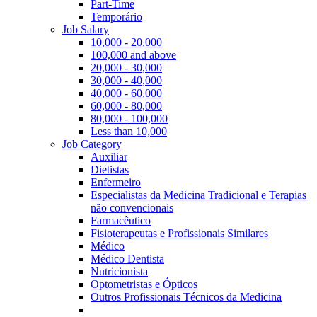
Part-Time
Temporário
Job Salary
10,000 - 20,000
100,000 and above
20,000 - 30,000
30,000 - 40,000
40,000 - 60,000
60,000 - 80,000
80,000 - 100,000
Less than 10,000
Job Category
Auxiliar
Dietistas
Enfermeiro
Especialistas da Medicina Tradicional e Terapias
não convencionais
Farmacêutico
Fisioterapeutas e Profissionais Similares
Médico
Médico Dentista
Nutricionista
Optometristas e Ópticos
Outros Profissionais Técnicos da Medicina