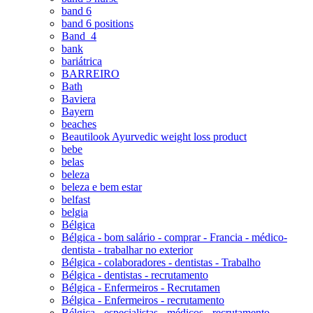
band 6
band 6 positions
Band_4
bank
bariátrica
BARREIRO
Bath
Baviera
Bayern
beaches
Beautilook Ayurvedic weight loss product
bebe
belas
beleza
beleza e bem estar
belfast
belgia
Bélgica
Bélgica - bom salário - comprar - Francia - médico-
dentista - trabalhar no exterior
Bélgica - colaboradores - dentistas - Trabalho
Bélgica - dentistas - recrutamento
Bélgica - Enfermeiros - Recrutamen
Bélgica - Enfermeiros - recrutamento
Bélgica - especialistas - médicos - recrutamento