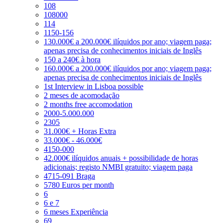
108
108000
114
1150-156
130.000€ a 200.000€ ilíquidos por ano; viagem paga;
apenas precisa de conhecimentos iniciais de Inglês
150 a 240€ à hora
160.000€ a 200.000€ ilíquidos por ano; viagem paga;
apenas precisa de conhecimentos iniciais de Inglês
1st Interview in Lisboa possible
2 meses de acomodação
2 months free accomodation
2000-5.000.000
2305
31.000€ + Horas Extra
33.000€ - 46.000€
4150-000
42.000€ ilíquidos anuais + possibilidade de horas
adicionais; registo NMBI gratuito; viagem paga
4715-091 Braga
5780 Euros per month
6
6 e 7
6 meses Experiência
69