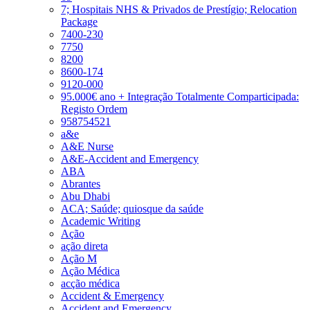
7; Hospitais NHS & Privados de Prestígio; Relocation
Package
7400-230
7750
8200
8600-174
9120-000
95.000€ ano + Integração Totalmente Comparticipada:
Registo Ordem
958754521
a&e
A&E Nurse
A&E-Accident and Emergency
ABA
Abrantes
Abu Dhabi
ACA; Saúde; quiosque da saúde
Academic Writing
Ação
ação direta
Ação M
Ação Médica
acção médica
Accident & Emergency
Accident and Emergency