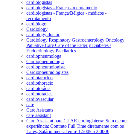
cardiologistas
cardiologistas - França - recrutamento
cardiologistas - França/Bélgica - médicos -
recrutamento
cardiólogo
Cardiology
cardiology doctor
Cardiology Respiratory Gastroenterology Oncology
Palliative Care Care of the Elderly Diabetes /
Endocrinology Paediatrics
cardiopneumologa
Cardiopneumologia
cardiopneumologista
Cardiopneumologistas
cardiotaracico
cardiothoracic
cardiotorácia
cardiotoracica
cardiovascular
care
Care Asistants
care assistant
Care Assistant para 1 LAR em Inglaterra; Sem e com
experiência; Contrato Full Time diretamente com os
Lares; Salário mensal entre 1.500£ a 2.000£