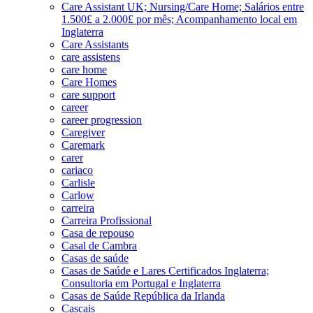
Care Assistant UK; Nursing/Care Home; Salários entre
1.500£ a 2.000£ por mês; Acompanhamento local em
Inglaterra
Care Assistants
care assistens
care home
Care Homes
care support
career
career progression
Caregiver
Caremark
carer
cariaco
Carlisle
Carlow
carreira
Carreira Profissional
Casa de repouso
Casal de Cambra
Casas de saúde
Casas de Saúde e Lares Certificados Inglaterra;
Consultoria em Portugal e Inglaterra
Casas de Saúde República da Irlanda
Cascais