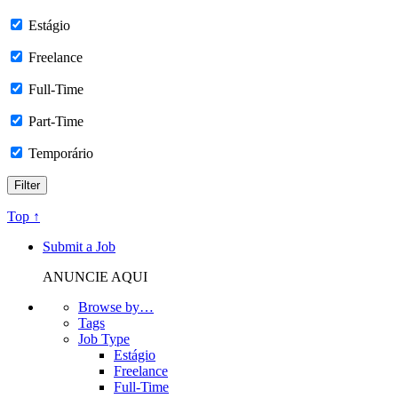
Estágio
Freelance
Full-Time
Part-Time
Temporário
Top ↑
Submit a Job
ANUNCIE AQUI
Browse by…
Tags
Job Type
Estágio
Freelance
Full-Time