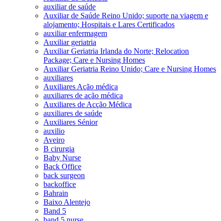
auxiliar de saúde
Auxiliar de Saúde Reino Unido; suporte na viagem e
alojamento; Hospitais e Lares Certificados
auxiliar enfermagem
Auxiliar geriatria
Auxiliar Geriatria Irlanda do Norte; Relocation
Package; Care e Nursing Homes
Auxiliar Geriatria Reino Unido; Care e Nursing Homes
auxiliares
Auxiliares Ação médica
auxiliares de ação médica
Auxiliares de Acção Médica
auxiliares de saúde
Auxiliares Sénior
auxilio
Aveiro
B cirurgia
Baby Nurse
Back Office
back surgeon
backoffice
Bahrain
Baixo Alentejo
Band 5
band 5 nurse