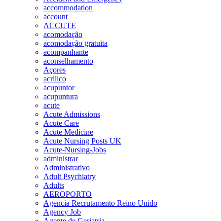
accommodation
account
ACCUTE
acomodação
acomodação gratuita
acompanhante
aconselhamento
Açores
acrilico
acupuntor
acupuntura
acute
Acute Admissions
Acute Care
Acute Medicine
Acute Nursing Posts UK
Acute-Nursing-Jobs
administrar
Administrativo
Adult Psychiatry
Adults
AEROPORTO
Agencia Recrutamento Reino Unido
Agency Job
Agente de Geriatria