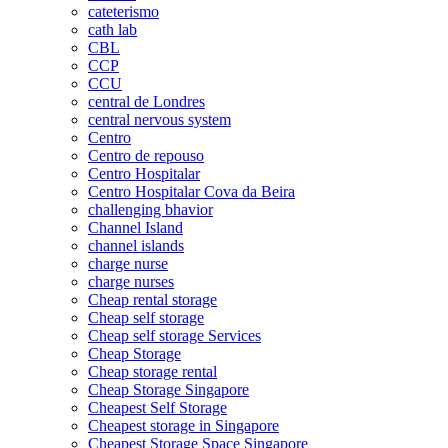
cateterismo
cath lab
CBL
CCP
CCU
central de Londres
central nervous system
Centro
Centro de repouso
Centro Hospitalar
Centro Hospitalar Cova da Beira
challenging bhavior
Channel Island
channel islands
charge nurse
charge nurses
Cheap rental storage
Cheap self storage
Cheap self storage Services
Cheap Storage
Cheap storage rental
Cheap Storage Singapore
Cheapest Self Storage
Cheapest storage in Singapore
Cheapest Storage Space Singapore