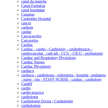
canal da mancha
Canal Farmácia
canal hospitalar
Canarias
Canbridge Hospital
cancer
canhota
capilar
Carcacavelos
Carcavelos
Cardiac
Cardiac - cardio - Cardiology - cardiothoracic -
cardiovascular - cath lab - CCU - CICU - perfusionist
Cardiac and Respiratory Physiology
Cardiac Nurses
Cardiac Physiology
cardiaco
cardiaco - cardiologia - enfermeira - hospital - inglaterra
- nurse - rgn - STAFF NURSE - cardiac - cardiology
Cardiff
cardio
cardio-toracica
cardiologia
Cardiologist Doctor / Cardiologist
cardiologista