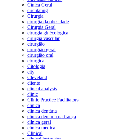
Cínica Geral
circulating
Cirurgia
cirurgia da obesidade
Cirurgia Geral
cirurgia ginécológica
cirurgia vascular
cirurgião
cirurgião geral
cirurgião oral
cirurgica
Citologia
city
Cleveland
cliente
clincal analysis
clinic
Clinic Practice Facilitators
clinica
clinica dentária
clinica dentaria na frança
clínica geral
clínica médica
Clinical
clinical instructor