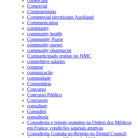
comerciais
Comercial
Comissionistas
Commercial electricians Auckland
Communication
community
community health
Community Nurse
community nurses
community pharmacist
Comparticipado registo no NMC
competitive salaries
comprar
comunicação
comunidade
Comunitária
Concurso
Concurso Público
Concursos
consultant
Consultor
consultoria
Consultoria e registo gratuitos na Ordem dos Médicos
em França; condições salariais atrativas
Consultoria Gratuita no Registo no Dental Council;