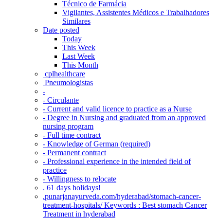
Técnico de Farmácia
Vigilantes, Assistentes Médicos e Trabalhadores
Similares
Date posted
Today
This Week
Last Week
This Month
‎ cplhealthcare‬
Pneumologistas
-
- Circulante
- Current and valid licence to practice as a Nurse
- Degree in Nursing and graduated from an approved
nursing program
- Full time contract
- Knowledge of German (required)
- Permanent contract
- Professional experience in the intended field of
practice
- Willingness to relocate
. 61 days holidays!
.punarjanayurveda.com/hyderabad/stomach-cancer-
treatment-hospitals/ Keywords : Best stomach Cancer
Treatment in hyderabad