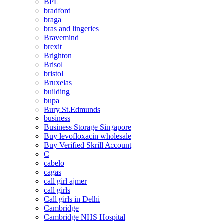
BPL
bradford
braga
bras and lingeries
Bravemind
brexit
Brighton
Brisol
bristol
Bruxelas
building
bupa
Bury St.Edmunds
business
Business Storage Singapore
Buy levofloxacin wholesale
Buy Verified Skrill Account
C
cabelo
cagas
call girl ajmer
call girls
Call girls in Delhi
Cambridge
Cambridge NHS Hospital