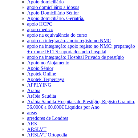
Apoio domiciliário
apoio domiciliário a idosos
Apoio Domiciliário Sénior
Apoio domiciliário. Geriatría.
apoio HCPC
apoio medico
apoio na equivalência do curso
apoio na integração; apoio registo no NMC
apoio na integração; apoio registo no NMC; preparação
+ exame IELTS suportados pelo hospital
apoio na integração; Hospital Privado de prestígio
Apoio no Alojamento
Apoio Sénior
Apotek Online
Apotek Terpercaya
APPLYING
Arabia
Arábia Saudita
Arábia Saudita Hospitais de Prestígio; Registo Gratuito;
36.000€ a 60.000€ Líquidos por Ano
areas
arredores de Londres
ARS
ARSLVT
ARSLVT Ortopedia